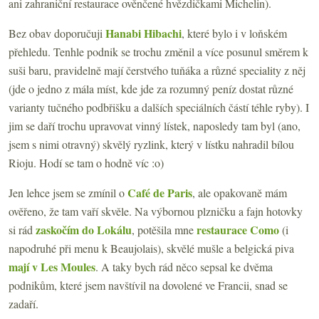
ani zahraniční restaurace ověnčené hvězdičkami Michelin).
Hanabi Hibachi
Bez obav doporučuji
, které bylo i v loňském
přehledu. Tenhle podnik se trochu změnil a více posunul směrem k
suši baru, pravidelně mají čerstvého tuňáka a různé speciality z něj
(jde o jedno z mála míst, kde jde za rozumný peníz dostat různé
varianty tučného podbřišku a dalších speciálních částí téhle ryby). I
jim se daří trochu upravovat vinný lístek, naposledy tam byl (ano,
jsem s nimi otravný) skvělý ryzlink, který v lístku nahradil bílou
Rioju. Hodí se tam o hodně víc :o)
Café de Paris
Jen lehce jsem se zmínil o
, ale opakovaně mám
ověřeno, že tam vaří skvěle. Na výbornou plzničku a fajn hotovky
zaskočím do Lokálu
restaurace Como
si rád
, potěšila mne
(i
napodruhé při menu k Beaujolais), skvělé mušle a belgická piva
mají v Les Moules
. A taky bych rád něco sepsal ke dvěma
podnikům, které jsem navštívil na dovolené ve Francii, snad se
zadaří.