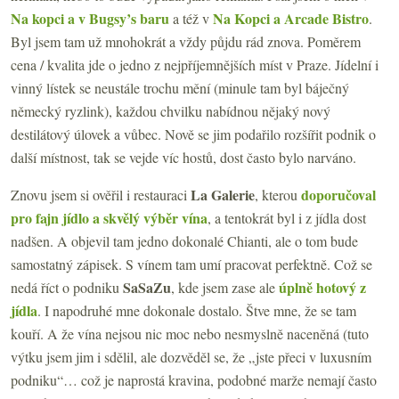
Na kopci a v Bugsy’s baru
Na Kopci a Arcade Bistro
a též v
.
Byl jsem tam už mnohokrát a vždy půjdu rád znova. Poměrem
cena / kvalita jde o jedno z nejpříjemnějších míst v Praze. Jídelní i
vinný lístek se neustále trochu mění (minule tam byl báječný
německý ryzlink), každou chvilku nabídnou nějaký nový
destilátový úlovek a vůbec. Nově se jim podařilo rozšířit podnik o
další místnost, tak se vejde víc hostů, dost často bylo narváno.
La Galerie
doporučoval
Znovu jsem si ověřil i restauraci
, kterou
pro fajn jídlo a skvělý výběr vína
, a tentokrát byl i z jídla dost
nadšen. A objevil tam jedno dokonalé Chianti, ale o tom bude
samostatný zápisek. S vínem tam umí pracovat perfektně. Což se
SaSaZu
úplně hotový z
nedá říct o podniku
, kde jsem zase ale
jídla
. I napodruhé mne dokonale dostalo. Štve mne, že se tam
kouří. A že vína nejsou nic moc nebo nesmyslně naceněná (tuto
výtku jsem jim i sdělil, ale dozvěděl se, že „jste přeci v luxusním
podniku“… což je naprostá kravina, podobné marže nemají často