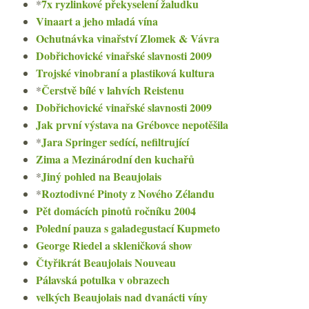
7x ryzlinkové překyselení žaludku
*
Vinaart a jeho mladá vína
Ochutnávka vinařství Zlomek & Vávra
Dobřichovické vinařské slavnosti 2009
Trojské vinobraní a plastiková kultura
Čerstvě bílé v lahvích Reistenu
*
Dobřichovické vinařské slavnosti 2009
Jak první výstava na Grébovce nepotěšila
Jara Springer sedící, nefiltrující
*
Zima a Mezinárodní den kuchařů
Jiný pohled na Beaujolais
*
Roztodivné Pinoty z Nového Zélandu
*
Pět domácích pinotů ročníku 2004
Polední pauza s galadegustací Kupmeto
George Riedel a skleničková show
Čtyřikrát Beaujolais Nouveau
Pálavská potulka v obrazech
velkých Beaujolais nad dvanácti víny