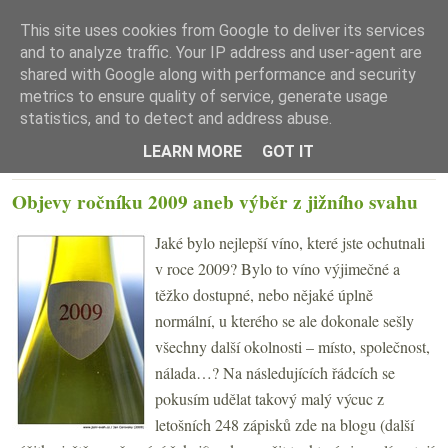
This site uses cookies from Google to deliver its services
and to analyze traffic. Your IP address and user-agent are
shared with Google along with performance and security
metrics to ensure quality of service, generate usage
statistics, and to detect and address abuse.
☰ Menu
LEARN MORE
GOT IT
ČTVRTEK 31. PROSINCE 2009
Objevy ročníku 2009 aneb výběr z jižního svahu
Jaké bylo nejlepší víno, které jste ochutnali
v roce 2009? Bylo to víno výjimečné a
těžko dostupné, nebo nějaké úplně
normální, u kterého se ale dokonale sešly
všechny další okolnosti – místo, společnost,
nálada…? Na následujících řádcích se
pokusím udělat takový malý výcuc z
letošních 248 zápisků zde na blogu (další