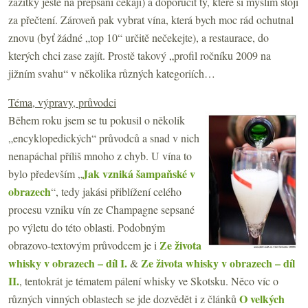
zážitky ještě na přepsání čekají) a doporučit ty, které si myslím stojí
za přečtení. Zároveň pak vybrat vína, která bych moc rád ochutnal
znovu (byť žádné „top 10“ určitě nečekejte), a restaurace, do
kterých chci zase zajít. Prostě takový „profil ročníku 2009 na
jižním svahu“ v několika různých kategoriích…
Téma, výpravy, průvodci
Během roku jsem se tu pokusil o několik
„encyklopedických“ průvodců a snad v nich
nenapáchal příliš mnoho z chyb. U vína to
Jak vzniká šampaňské v
bylo především „
obrazech
“, tedy jakási přiblížení celého
procesu vzniku vín ze Champagne sepsané
po výletu do této oblasti. Podobným
Ze života
obrazovo-textovým průvodcem je i
whisky v obrazech – díl I.
Ze života whisky v obrazech – díl
&
II.
, tentokrát je tématem pálení whisky ve Skotsku. Něco víc o
O velkých
různých vinných oblastech se jde dozvědět i z článků