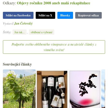
Objevy ročníku 2008 aneb malá rekapitulace
Odkazy:
Sdílet na Facebooku
Sdílet na X
Bluesky
Kopírovat odkaz
Vystavil
Jan Čeřovský
Štítky:
,
Jen tak...
oblíbené a vybrané
Podpořte svého oblíbeného vínopsavce a nezávislé články z
vinného světa!
Související články