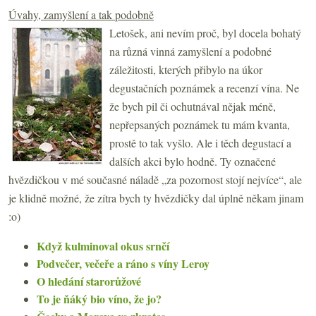
Úvahy, zamyšlení a tak podobně
Letošek, ani nevím proč, byl docela bohatý
na různá vinná zamyšlení a podobné
záležitosti, kterých přibylo na úkor
degustačních poznámek a recenzí vína. Ne
že bych pil či ochutnával nějak méně,
nepřepsaných poznámek tu mám kvanta,
prostě to tak vyšlo. Ale i těch degustací a
dalších akci bylo hodně. Ty označené
hvězdičkou v mé současné náladě „za pozornost stojí nejvíce“, ale
je klidně možné, že zítra bych ty hvězdičky dal úplně někam jinam
:o)
Když kulminoval okus srnčí
Podvečer, večeře a ráno s víny Leroy
O hledání starorůžové
To je ňáký bio víno, že jo?