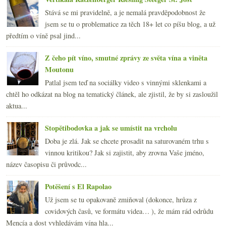
Stává se mi pravidelně, a je nemalá pravděpodobnost že
jsem se tu o problematice za těch 18+ let co píšu blog, a už
předtím o víně psal jind...
Z čeho pít víno, smutné zprávy ze světa vína a viněta
Moutonu
Patlal jsem teď na sociálky video s vinnými sklenkami a
chtěl ho odkázat na blog na tematický článek, ale zjistil, že by si zasloužil
aktua...
Stopětibodovka a jak se umístit na vrcholu
Doba je zlá. Jak se chcete prosadit na saturovaném trhu s
vinnou kritikou? Jak si zajistit, aby zrovna Vaše jméno,
název časopisu či průvodc...
Potěšení s El Rapolao
Už jsem se tu opakovaně zmiňoval (dokonce, hrůza z
covidových časů, ve formátu videa… ), že mám rád odrůdu
Mencía a dost vyhledávám vína hla...