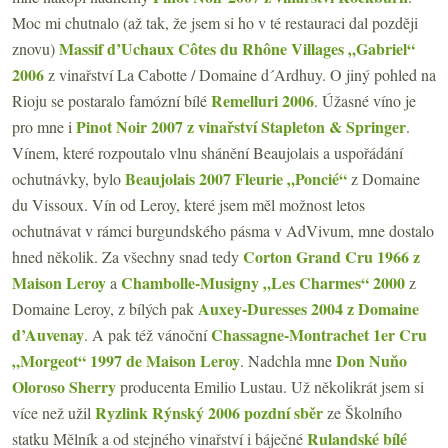
Moc mi chutnalo (až tak, že jsem si ho v té restauraci dal později
Massif d’Uchaux Côtes du Rhône Villages „Gabriel“
znovu)
2006
z vinařství La Cabotte / Domaine d´Ardhuy. O jiný pohled na
Remelluri 2006
Rioju se postaralo famózní bílé
. Úžasné víno je
Pinot Noir 2007 z vinařství Stapleton & Springer
pro mne i
.
Vínem, které rozpoutalo vlnu shánění Beaujolais a uspořádání
Beaujolais 2007 Fleurie „Poncié“
ochutnávky, bylo
z Domaine
du Vissoux. Vín od Leroy, které jsem měl možnost letos
ochutnávat v rámci burgundského pásma v AdVivum, mne dostalo
Corton Grand Cru 1966 z
hned několik. Za všechny snad tedy
Maison Leroy
Chambolle-Musigny „Les Charmes“ 2000
a
z
Auxey-Duresses 2004 z Domaine
Domaine Leroy, z bílých pak
d’Auvenay
Chassagne-Montrachet 1er Cru
. A pak též vánoční
„Morgeot“ 1997 de Maison Leroy
Don Nuňo
. Nadchla mne
Oloroso Sherry
producenta Emilio Lustau. Už několikrát jsem si
Ryzlink Rýnský 2006 pozdní sběr
více než užil
ze Školního
Rulandské bílé
statku Mělník a od stejného vinařství i báječné