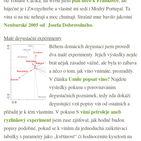
psal něco k Frankovce
od Tomáše Čačíka, na webu jsem
, ale
báječné je i Zweigeltrebe a vlastně mi sedí i Modrý Portugal. Ta
vína si na nic nehrají a moc chutnají. Strašně mne bavilo jakostní
Neuburské 2005 od Josefa Dobrovolného
.
Malé degustační experimenty
Během domácích degustací jsem provedl
dva malé experimenty. Jejich výsledky nejde
brát nějak zásadně vážně, ale byla to zábava
a něco o tom, jak víno vnímáte, prozradily.
Umíte popsat víno?
V článku
Najdete
výsledky pokusu s porovnáváním
degustačních poznámek, tedy zda dokáží
degustující vzít popisy vín od ostatních a
S vůní petroleje aneb
přiřadit je k těm vlastním. V pokusu
ryzlinkový experiment
jsem zase zjišťoval, jak hodně budou
popisy podobné, pokud se k vínům dá jednoduchá zaškrtávací
tabulky s parametry jako „květinové“ či hodnocením kyselosti na