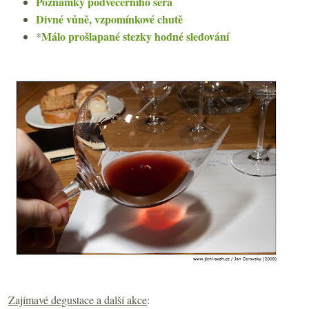
Poznámky podvečerního šera
Divné vůně, vzpomínkové chutě
Málo prošlapané stezky hodné sledování
*
Zajímavé degustace a další akce
: