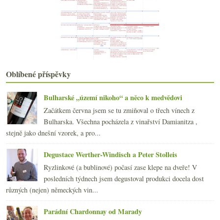
Vinná manga s lahví Bordeaux
Výsledky ankety „Mladá listopadová vína…“
Jak jsem pil templáře
Všehochuť ze světa vína
Alsasko medové, květinové i plné kyselin
listopadu
(20)
►
října
(22)
►
Oblíbené příspěvky
září
(21)
►
srpna
(21)
►
Bulharské „území nikoho“ a něco k medvědovi
července
(18)
►
Začátkem června jsem se tu zmiňoval o třech vínech z
června
(22)
►
Bulharska. Všechna pocházela z vinařství Damianitza ,
května
(20)
►
stejně jako dnešní vzorek, a pro...
dubna
(21)
►
března
(23)
►
Degustace Werther-Windisch a Peter Stolleis
února
(20)
►
Ryzlinkové (a bublinové) počasí zase klepe na dveře! V
ledna
(20)
►
posledních týdnech jsem degustoval produkci docela dost
2008
(270)
►
různých (nejen) německých vin...
2007
(108)
►
Parádní Chardonnay od Marady