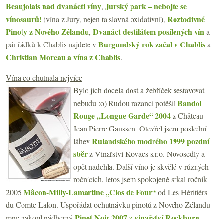
Beaujolais nad dvanácti víny
Jurský park – nebojte se
,
vínosaurů!
Roztodivné
(vína z Jury, nejen ta slavná oxidativní),
Pinoty z Nového Zélandu
Dvanáct destilátem posílených vín
,
a
Burgundský rok začal v Chablis
pár řádků k Chablis najdete v
a
Christian Moreau a vína z Chablis
.
Vína co chutnala nejvíce
Bylo jich docela dost a žebříček sestavovat
Bandol
nebudu :o) Rudou razancí potěšil
Rouge „Longue Garde“ 2004
z Château
Jean Pierre Gaussen. Otevřel jsem poslední
Rulandského modrého 1999 pozdní
láhev
sběr
z Vinařství Kovacs s.r.o. Novosedly a
opět nadchla. Další víno je skvělé v různých
ročnících, letos jsem spokojeně srkal ročník
Mâcon-Milly-Lamartine „Clos de Four“
2005
od Les Héritiérs
du Comte Lafon. Uspořádat ochutnávku pinotů z Nového Zélandu
Pinot Noir 2007 z vinařství Rockburn
mne nakopl nádherný
.