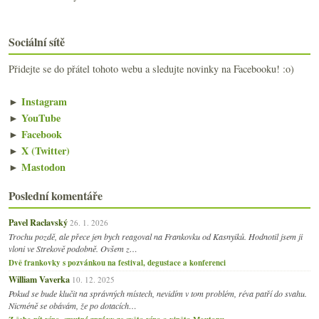
Sociální sítě
Přidejte se do přátel tohoto webu a sledujte novinky na Facebooku! :o)
►
Instagram
►
YouTube
►
Facebook
►
X (Twitter)
►
Mastodon
Poslední komentáře
Pavel Raclavský
26. 1. 2026
Trochu pozdě, ale přece jen bych reagoval na Frankovku od Kasnyiků. Hodnotil jsem ji
vloni ve Strekově podobně. Ovšem z…
Dvě frankovky s pozvánkou na festival, degustace a konferenci
William Vaverka
10. 12. 2025
Pokud se bude klučit na správných místech, nevidím v tom problém, réva patří do svahu.
Nicméně se obávám, že po dotacích…