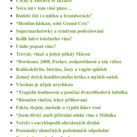
Čechy a Morava ve zkratce
Něco mi v tom víně plave…
Budete číst i o mléku a bramborách?
Hostům klokan, sobě Grand Cru?
*
Supermarketovky a syndrom podceňování
Kolik lahví totožného vína?
Umíte popsat víno?
Terroir, vinař a jeden pěkný Mâcon
Bordeaux 2008, Parker, zodpovědnost a tak vůbec
*
Radioaktivita, biovína, ženy a vagón splašek
Jemný dotyk konfitovaného krtka a myších oušek
Všechno je nějak urychleno
Tragédie hodnocení a poučná dvacetibodová tabulka
*
Biosnění viniční, lehce přilisované
*
Fakta, dojmy, medaile a vypitá láhev rosé
Jsem divný aneb přírodní selské víno z Mělníka
*
Večeře s encyklopedií ohrožených druhů
Poznámky slunečných podzimních odpolední