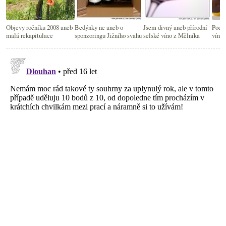
Objevy ročníku 2008 aneb
Bedýnky ne aneb o
Jsem divný aneb přírodní
Podve
malá rekapitulace
sponzoringu Jižního svahu
selské víno z Mělníka
víny 