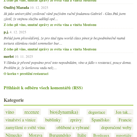
Z čeho pít víno, smutné zprávy ze světa vína a viněta Moutonu
Ondřej Marada
10. 12. 2025
Já jako univerzální zesilovač vůně pužívám ručně foukanou Gabriel - Glas.Pak jsem
zjistil, že stejnou službu udělají opě…
Z čeho pít víno, smutné zprávy ze světa vína a viněta Moutonu
p.j.
4. 12. 2025
Pořád jsem přesvědčený, že pro titul typu world class pinot je bezpodmínečně nutná
tortura sklenkou riedel sommelier bur…
Z čeho pít víno, smutné zprávy ze světa vína a viněta Moutonu
merlot
10. 11. 2025
V článku je přesně popsáno proč toto nepodnikám, víno a jídlo v restaraci, pouze doma.
Problém je, že korkovou vadu nelz…
O korku v prestižní restauraci
Přihlásit k odběru všech komentářů (RSS)
Kategorie
víno
recenze
bio(dynamika)
degustace
Jen tak...
vinařství a vinice
bublinky
zprávy
Španělsko
Francie
zamyšlení o světě vína
oblíbené a vybrané
doporučené weby
Německo
Morava
Burgundsko
Itálie
Bordeaux
reportáže