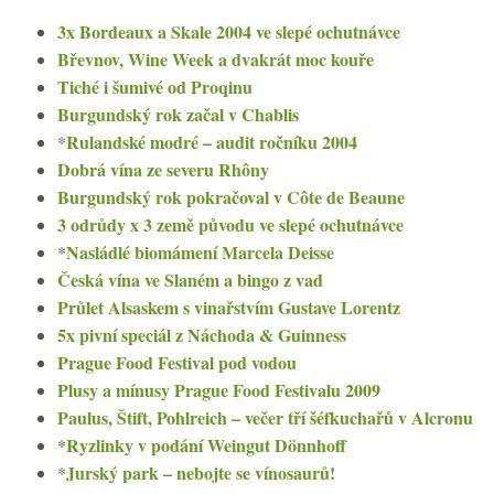
3x Bordeaux a Skale 2004 ve slepé ochutnávce
Břevnov, Wine Week a dvakrát moc kouře
Tiché i šumivé od Proqinu
Burgundský rok začal v Chablis
Rulandské modré – audit ročníku 2004
*
Dobrá vína ze severu Rhôny
Burgundský rok pokračoval v Côte de Beaune
3 odrůdy x 3 země původu ve slepé ochutnávce
Nasládlé biomámení Marcela Deisse
*
Česká vína ve Slaném a bingo z vad
Průlet Alsaskem s vinařstvím Gustave Lorentz
5x pivní speciál z Náchoda & Guinness
Prague Food Festival pod vodou
Plusy a mínusy Prague Food Festivalu 2009
Paulus, Štift, Pohlreich – večer tří šéfkuchařů v Alcronu
Ryzlinky v podání Weingut Dönnhoff
*
Jurský park – nebojte se vínosaurů!
*