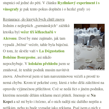
Ryzlinkový experiment i s
stupnici od jedné do pěti. V článku
vínografy
je pak tento pokus doplněn i o hezké grafy :o)
Restaurace, do kterých bych chtěl znovu
Jedním z nejlepších „gurmánských“ zážitků
večer tří šéfkuchařů v
letoška byl
Alcronu
. Dost by mne zajímalo, jak tam
vypadá „běžná“ večeře, tahle byla báječná.
La Dégustation
O tom, že skvěle vaří v
Bohême Bourgeoise
, asi nikdo
loňském přehledu
nepochybuje. V
jsem se
zmiňoval, že tenhle podnik musím navštívit
znovu. Absolvoval jsem si tam narozeninovou večeři a prostě to
nemá chybu. Krom té pekelné ceny, která z toho dělá záležitost na
opravdu výjimečnou příležitost. Což se nedá říct o jiném podniku,
Na
kterému neustále dělám reklamu mezi přáteli. Jmenuje se
Kopci
a už mi bylo i řečeno, ať o nich raději nic dalšího nepíšu a
neříkám, nebo to bude vypadat jako reklama. Psal jsem o nich v