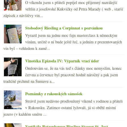
O víkendu jsem s přáteli popíjel moc příjemný nazrálejší
veltlín z josefovské Kukvičky od Petra Marady ( web , starší
zápisek z návštěvy vin...
Stobodový Riesling a Corpinnat s pozvánkou
Vyrazil jsem na jednu moc fajn masterclass k německým
vínům, určitě o ní bude ještě řeč, a jedním z prezentovaných
vín byl – vzhledem k zamě...
Vinotéka Epizoda IV: Výparník vrací úder
Omlouvám se, že na vás teď s články moc nemyslím, konec
června a července byl pracovně hodně náročný a pak jsem
tradičně prchnul na Šumavu a...
Poznámky z rakouských sámošek
Strávil jsem nedávno prodloužený víkend s rodinou a přáteli
v Rakousku. Zatímco ostatní lyžovali, já si oběhl místní
jezero (v každém směru ...
Vertikála Ratzenberger Riesling Steeger St. Jost