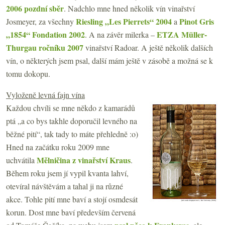
2006 pozdní sběr
. Nadchlo mne hned několik vín vinařství
Riesling „Les Pierrets“ 2004
Pinot Gris
Josmeyer, za všechny
a
„1854“ Fondation 2002
ETZA Müller-
. A na závěr milerka –
Thurgau ročníku 2007
vinařství Radoar. A ještě několik dalších
vín, o některých jsem psal, další mám ještě v zásobě a možná se k
tomu dokopu.
Vyloženě levná fajn vína
Každou chvíli se mne někdo z kamarádů
ptá „a co bys takhle doporučil levného na
běžné pití“, tak tady to máte přehledně :o)
Hned na začátku roku 2009 mne
Mělničina z vinařství Kraus
uchvátila
.
Během roku jsem jí vypil kvanta lahví,
otevíral návštěvám a tahal ji na různé
akce. Tohle pití mne baví a stojí osmdesát
korun. Dost mne baví především červená