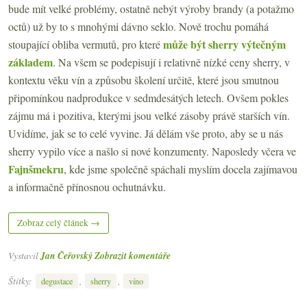
bude mít velké problémy, ostatně nebýt výroby brandy (a potažmo
octů) už by to s mnohými dávno seklo. Nově trochu pomáhá
může být sherry výtečným
stoupající obliba vermutů, pro které
základem
. Na všem se podepisují i relativně nízké ceny sherry, v
kontextu věku vín a způsobu školení určitě, které jsou smutnou
připomínkou nadprodukce v sedmdesátých letech. Ovšem pokles
zájmu má i pozitiva, kterými jsou velké zásoby právě starších vín.
Uvidíme, jak se to celé vyvine. Já dělám vše proto, aby se u nás
sherry vypilo více a našlo si nové konzumenty. Naposledy včera ve
Fajnšmekru
, kde jsme společně spáchali myslím docela zajímavou
a informačně přínosnou ochutnávku.
Zobraz celý článek →
Vystavil
Jan Čeřovský
Zobrazit komentáře
Štítky:
,
,
degustace
sherry
víno