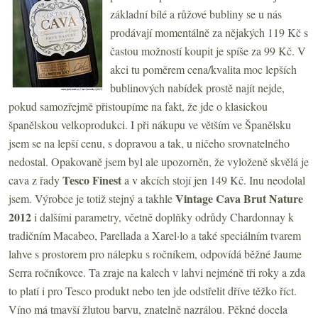
základní bílé a růžové bubliny se u nás
prodávají momentálně za nějakých 119 Kč s
častou možností koupit je spíše za 99 Kč. V
akci tu poměrem cena/kvalita moc lepších
bublinových nabídek prostě najít nejde,
pokud samozřejmě přistoupíme na fakt, že jde o klasickou
španělskou velkoprodukci. I při nákupu ve větším ve Španělsku
jsem se na lepší cenu, s dopravou a tak, u ničeho srovnatelného
nedostal. Opakovaně jsem byl ale upozorněn, že vyloženě skvělá je
Tesco Finest
cava z řady
a v akcích stojí jen 149 Kč. Inu neodolal
Vintage Cava Brut Nature
jsem. Výrobce je totiž stejný a takhle
2012
i dalšími parametry, včetně doplňky odrůdy Chardonnay k
tradičním Macabeo, Parellada a Xarel·lo a také speciálním tvarem
lahve s prostorem pro nálepku s ročníkem, odpovídá běžné Jaume
Serra ročníkovce. Ta zraje na kalech v lahvi nejméně tři roky a zda
to platí i pro Tesco produkt nebo ten jde odstřelit dříve těžko říct.
Víno má tmavší žlutou barvu, znatelně nazrálou. Pěkné docela