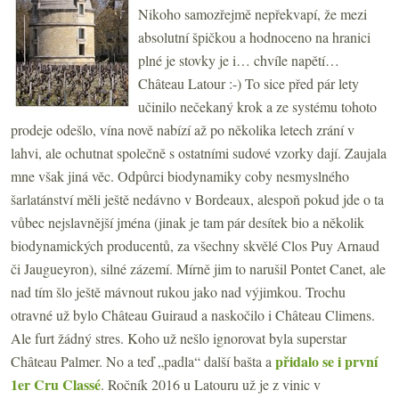
Nikoho samozřejmě nepřekvapí, že mezi
absolutní špičkou a hodnoceno na hranici
plné je stovky je i… chvíle napětí…
Château Latour :-) To sice před pár lety
učinilo nečekaný krok a ze systému tohoto
prodeje odešlo, vína nově nabízí až po několika letech zrání v
lahvi, ale ochutnat společně s ostatními sudové vzorky dají. Zaujala
mne však jiná věc. Odpůrci biodynamiky coby nesmyslného
šarlatánství měli ještě nedávno v Bordeaux, alespoň pokud jde o ta
vůbec nejslavnější jména (jinak je tam pár desítek bio a několik
biodynamických producentů, za všechny skvělé Clos Puy Arnaud
či Jaugueyron), silné zázemí. Mírně jim to narušil Pontet Canet, ale
nad tím šlo ještě mávnout rukou jako nad výjimkou. Trochu
otravné už bylo Château Guiraud a naskočilo i Château Climens.
Ale furt žádný stres. Koho už nešlo ignorovat byla superstar
přidalo se i první
Château Palmer. No a teď „padla“ další bašta a
1er Cru Classé
. Ročník 2016 u Latouru už je z vinic v