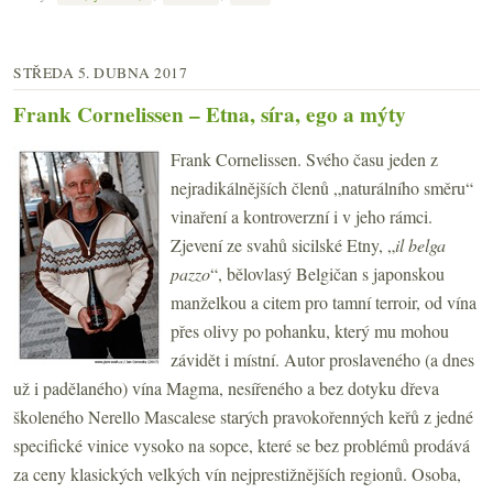
STŘEDA 5. DUBNA 2017
Frank Cornelissen – Etna, síra, ego a mýty
Frank Cornelissen. Svého času jeden z
nejradikálnějších členů „naturálního směru“
vinaření a kontroverzní i v jeho rámci.
Zjevení ze svahů sicilské Etny, „
il belga
pazzo
“, bělovlasý Belgičan s japonskou
manželkou a citem pro tamní terroir, od vína
přes olivy po pohanku, který mu mohou
závidět i místní. Autor proslaveného (a dnes
už i padělaného) vína Magma, nesířeného a bez dotyku dřeva
školeného Nerello Mascalese starých pravokořenných keřů z jedné
specifické vinice vysoko na sopce, které se bez problémů prodává
za ceny klasických velkých vín nejprestižnějších regionů. Osoba,