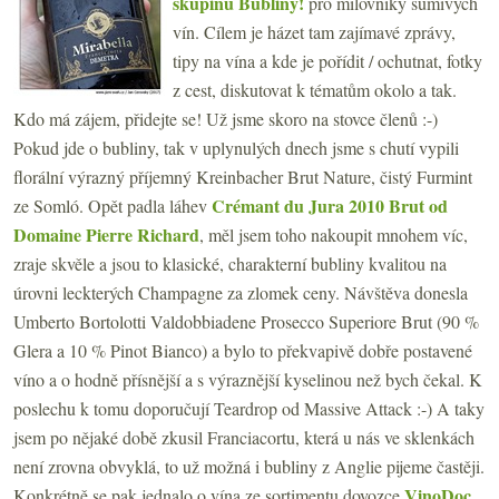
skupinu Bubliny!
pro milovníky šumivých
vín. Cílem je házet tam zajímavé zprávy,
tipy na vína a kde je pořídit / ochutnat, fotky
z cest, diskutovat k tématům okolo a tak.
Kdo má zájem, přidejte se! Už jsme skoro na stovce členů :-)
Pokud jde o bubliny, tak v uplynulých dnech jsme s chutí vypili
florální výrazný příjemný Kreinbacher Brut Nature, čistý Furmint
Crémant du Jura 2010 Brut od
ze Somló. Opět padla láhev
Domaine Pierre Richard
, měl jsem toho nakoupit mnohem víc,
zraje skvěle a jsou to klasické, charakterní bubliny kvalitou na
úrovni leckterých Champagne za zlomek ceny. Návštěva donesla
Umberto Bortolotti Valdobbiadene Prosecco Superiore Brut (90 %
Glera a 10 % Pinot Bianco) a bylo to překvapivě dobře postavené
víno a o hodně přísnější a s výraznější kyselinou než bych čekal. K
poslechu k tomu doporučují Teardrop od Massive Attack :-) A taky
jsem po nějaké době zkusil Franciacortu, která u nás ve sklenkách
není zrovna obvyklá, to už možná i bubliny z Anglie pijeme častěji.
VinoDoc
Konkrétně se pak jednalo o vína ze sortimentu dovozce