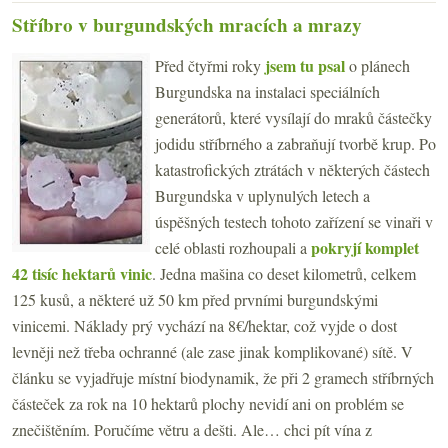
Stříbro v burgundských mracích a mrazy
jsem tu psal
Před čtyřmi roky
o plánech
Burgundska na instalaci speciálních
generátorů, které vysílají do mraků částečky
jodidu stříbrného a zabraňují tvorbě krup. Po
katastrofických ztrátách v některých částech
Burgundska v uplynulých letech a
úspěšných testech tohoto zařízení se vinaři v
pokryjí komplet
celé oblasti rozhoupali a
42 tisíc hektarů vinic
. Jedna mašina co deset kilometrů, celkem
125 kusů, a některé už 50 km před prvními burgundskými
vinicemi. Náklady prý vychází na 8€/hektar, což vyjde o dost
levněji než třeba ochranné (ale zase jinak komplikované) sítě. V
článku se vyjadřuje místní biodynamik, že při 2 gramech stříbrných
částeček za rok na 10 hektarů plochy nevidí ani on problém se
znečištěním. Poručíme větru a dešti. Ale… chci pít vína z