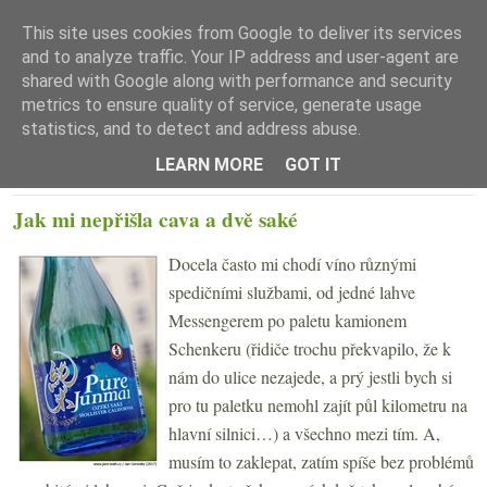
This site uses cookies from Google to deliver its services
and to analyze traffic. Your IP address and user-agent are
shared with Google along with performance and security
metrics to ensure quality of service, generate usage
statistics, and to detect and address abuse.
☰ Menu
LEARN MORE
GOT IT
PÁTEK 28. DUBNA 2017
Jak mi nepřišla cava a dvě saké
Docela často mi chodí víno různými
spedičními službami, od jedné lahve
Messengerem po paletu kamionem
Schenkeru (řidiče trochu překvapilo, že k
nám do ulice nezajede, a prý jestli bych si
pro tu paletku nemohl zajít půl kilometru na
hlavní silnici…) a všechno mezi tím. A,
musím to zaklepat, zatím spíše bez problémů