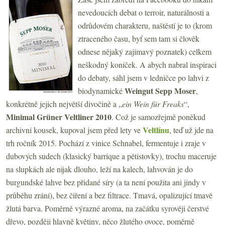
nevedoucích debat o terroir, naturálnosti a
odrůdovém charakteru, naštěstí je to (krom
ztraceného času, byť sem tam si člověk
odnese nějaký zajímavý poznatek) celkem
neškodný koníček. A abych nabral inspiraci
do debaty, sáhl jsem v ledničce po lahvi z
Weingut Sepp Moser
biodynamické
,
konkrétně jejich největší divočině a „
ein Wein für Freaks
“,
Minimal Grüner Veltliner 2010
. Což je samozřejmě poněkud
Veltlínu
archivní kousek, kupoval jsem před lety ve
, teď už jde na
trh ročník 2015. Pochází z vinice Schnabel, fermentuje i zraje v
dubových sudech (klasický barrique a pětistovky), trochu maceruje
na slupkách ale nijak dlouho, leží na kalech, lahvován je do
burgundské lahve bez přidané síry (a ta není použita ani jindy v
průběhu zrání), bez čiření a bez filtrace. Tmavá, opalizující tmavě
žlutá barva. Poměrně výrazné aroma, na začátku syrověji čerstvé
dřevo, později hlavně květiny, něco žlutého ovoce, poměrně