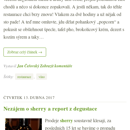
chodů a něco si dokonce zopakovali. A jestli někam, tak do téhle
restaurace chci brzy znovu! Vlakem za dvě hodiny a už nějak od
sto pade! A teď mne omluvte, jdu dělat pohankový „popcorn“ a
pokusit se obšlehnout špecle, tafel pho, brokolicový krém, dezert s
kozím sýrem a taky…
Zobraz celý článek →
Vystavil
Jan Čeřovský
Zobrazit komentáře
Štítky:
,
restaurace
víno
ČTVRTEK 13. DUBNA 2017
Nezájem o sherry a report z degustace
sherry
Prodeje
soustavně klesají, za
posledních 15 let se bavíme o propadu