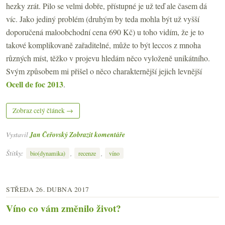
hezky zrát. Pilo se velmi dobře, přístupné je už teď ale časem dá
víc. Jako jediný problém (druhým by teda mohla být už vyšší
doporučená maloobchodní cena 690 Kč) u toho vidím, že je to
takové komplikovaně zařaditelné, může to být leccos z mnoha
různých míst, těžko v projevu hledám něco vyloženě unikátního.
Svým způsobem mi přišel o něco charakternější jejich levnější
Ocell de foc 2013
.
Zobraz celý článek →
Vystavil
Jan Čeřovský
Zobrazit komentáře
Štítky:
,
,
bio(dynamika)
recenze
víno
STŘEDA 26. DUBNA 2017
Víno co vám změnilo život?