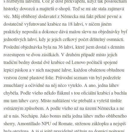
s rozbitými lahvemi. Což je dost překvapení, když tak poslouchám
historky dovozců a majitelů e-shopů. Teď se mi ale stala zajímavá
věc. Můj oblíbený dodavatel z Německa má fakt pěkné pevné a
dostatečně vyfutrované krabice na 18 lahví, v ničem jiném
prakticky neposílá a dokonce dává malou slevu na objednávky byť
jednotlivých lahví, kdy je jejich celkový počet dělitelný osmnácti.
Poslední objednávka byla na 36 lahví, které jsem dostal s denním
rozestupem ve dvou zásilkách. V druhém případě místo jejich
tradiční bedny dostal dvě krabice od Lenovo počítačů spojené
lepící páskou a v nich nacpané lahve, každou obalenou obludnou
vrstvou černé plastové folie. Průvodní seznam vín byl podezřele
zmuchlaný a očividně na něj něco vyteklo. A ano, jedna láhev
chyběla. Podle všeho někdo fláknul s tou oficiální krabicí a buchla
mu tam láhev cavy. Místo nahlášení vše přebalil a vyřešil tímhle
svérázným způsobem. A podle všeho už na území Německa a ne
až u nás. Nechápu. Jako bonus měla jedna láhev mého oblíbeného
sherry, Amontillado NPU od Romate, strženou záklopku a nejspíš
byla otevřena. A já si ještě pravidelně stěžuju na domácí poštovní