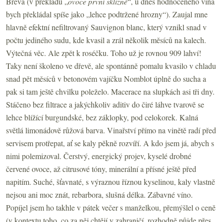
Breva (v překladu „
ovoce první sklizně
“, u dnes hodnoceného vína
bych překládal spíše jako „lehce podtržené hrozny“). Zaujal mne
hlavně efektní nefiltrovaný Sauvignon blanc, který vznikl snad v
počtu jediného sudu, kde kvasil a zrál několik měsíců na kalech.
Výtečná věc. Ale zpět k roséčku. Toho už je rovnou 909 lahví!
Taky není školeno ve dřevě, ale spontánně pomalu kvasilo v chladu
snad pět měsíců v betonovém vajíčku Nomblot úplně do sucha a
pak si tam ještě chvilku poleželo. Macerace na slupkách asi tři dny.
Stáčeno bez filtrace a jakýchkoliv aditiv do čiré láhve tvarově se
lehce blížící burgundské, bez záklopky, pod celokorek. Kalná
světlá limonádově růžová barva. Vinařství přímo na vinětě radí před
servisem protřepat, ať se kaly pěkně rozvíří. A kdo jsem já, abych s
nimi polemizoval. Čerstvý, energický projev, kyselé drobné
červené ovoce, až citrusové tóny, minerální a přísné ještě před
napitím. Suché, šťavnaté, s výraznou říznou kyselinou, kaly vlastně
nejsou ani moc znát, rebarbora, slušná délka. Zábavné víno.
Popíjel jsem ho takhle v pátek večer s manželkou, přemýšlel o ceně
(v kontextu toho, co za něj chtějí v zahraničí, rozhodně půjde přes