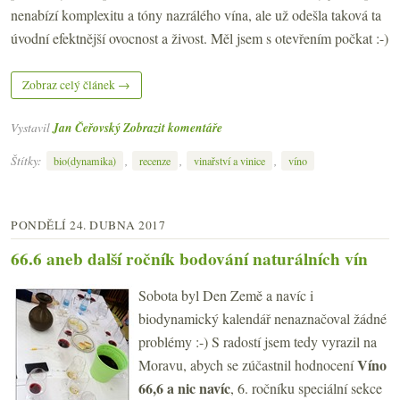
nenabízí komplexitu a tóny nazrálého vína, ale už odešla taková ta
úvodní efektnější ovocnost a živost. Měl jsem s otevřením počkat :-)
Zobraz celý článek →
Vystavil
Jan Čeřovský
Zobrazit komentáře
Štítky:
,
,
,
bio(dynamika)
recenze
vinařství a vinice
víno
PONDĚLÍ 24. DUBNA 2017
66.6 aneb další ročník bodování naturálních vín
Sobota byl Den Země a navíc i
biodynamický kalendář nenaznačoval žádné
problémy :-) S radostí jsem tedy vyrazil na
Víno
Moravu, abych se zúčastnil hodnocení
66,6 a nic navíc
, 6. ročníku speciální sekce