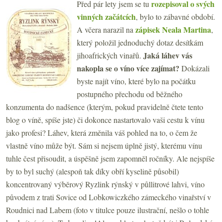
rozepisoval o svých
Před pár lety jsem se tu
vinných začátcích
, bylo to zábavné období.
zápisek Neala Martina
A včera narazil na
,
který položil jednoduchý dotaz desítkám
Jaká láhev vás
jihoafrických vinařů.
nakopla se o víno více zajímat?
Dokázali
byste najít víno, které bylo na počátku
postupného přechodu od běžného
konzumenta do nadšence (kterým, pokud pravidelně čtete tento
blog o víně, spíše jste) či dokonce nastartovalo vaši cestu k vínu
jako profesi? Láhev, která změnila váš pohled na to, o čem že
vlastně víno může být. Sám si nejsem úplně jistý, kterému vínu
tuhle čest přisoudit, a úspěšně jsem zapomněl ročníky. Ale nejspíše
by to byl suchý (alespoň tak díky obří kyselině působil)
koncentrovaný výběrový Ryzlink rýnský v půllitrové lahvi, víno
původem z trati Sovice od Lobkowiczkého zámeckého vinařství v
Roudnici nad Labem (foto v titulce pouze ilustrační, nešlo o tohle