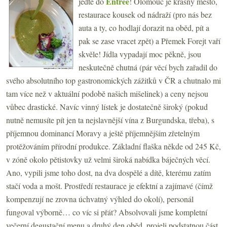
Entrée
jeďte do
! Olomouc je krásný město,
restaurace kousek od nádraží (pro nás bez
auta a ty, co hodlají dorazit na oběd, pít a
pak se zase vracet zpět) a Přemek Forejt vaří
skvěle! Jídla vypadají moc pěkně, jsou
neskutečně chutná (pár věcí bych zařadil do
svého absolutního top gastronomických zážitků v ČR a chutnalo mi
tam více než v aktuální podobě našich mišelinek) a ceny nejsou
vůbec drastické. Navíc vinný lístek je dostatečně široký (pokud
nutně nemusíte pít jen ta nejslavnější vína z Burgundska, třeba), s
příjemnou dominancí Moravy a ještě příjemnějším zřetelným
protěžováním přírodní produkce. Základní flaška někde od 245 Kč,
v zóně okolo pětistovky už velmi široká nabídka báječných věcí.
Ano, vypili jsme toho dost, na dva dospělé a dítě, kterému zatím
stačí voda a mošt. Prostředí restaurace je efektní a zajímavé (čímž
kompenzují ne zrovna úchvatný výhled do okolí), personál
fungoval výborně… co víc si přát? Absolvovali jsme kompletní
večerní degustační menu a druhý den oběd, projeli podstatnou část