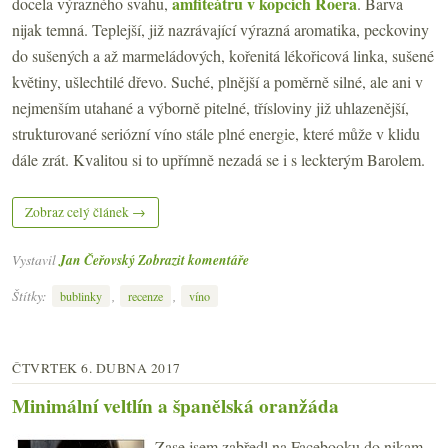
amfiteátru v kopcích Roera
docela výrazného svahu,
. Barva
nijak temná. Teplejší, již nazrávající výrazná aromatika, peckoviny
do sušených a až marmeládových, kořenitá lékořicová linka, sušené
květiny, ušlechtilé dřevo. Suché, plnější a poměrně silné, ale ani v
nejmenším utahané a výborně pitelné, třísloviny již uhlazenější,
strukturované seriózní víno stále plné energie, které může v klidu
dále zrát. Kvalitou si to upřímně nezadá se i s leckterým Barolem.
Zobraz celý článek →
Vystavil
Jan Čeřovský
Zobrazit komentáře
Štítky:
,
,
bublinky
recenze
víno
ČTVRTEK 6. DUBNA 2017
Minimální veltlín a španělská oranžáda
Zase jsem zabředl na Facebooku do nikam