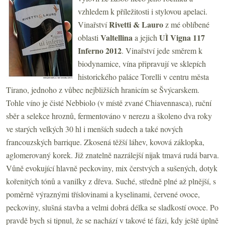
vzhledem k příležitosti i stylovou apelaci.
Rivetti & Lauro
Vinařství
z mé oblíbené
Valtellina
UÌ Vigna 117
oblasti
a jejich
Inferno 2012
. Vinařství jede směrem k
biodynamice, vína připravují ve sklepích
historického paláce Torelli v centru města
Tirano, jednoho z vůbec nejbližších hranicím se Švýcarskem.
Tohle víno je čisté Nebbiolo (v místě zvané Chiavennasca), ruční
sběr a selekce hroznů, fermentováno v nerezu a školeno dva roky
ve starých velkých 30 hl i menších sudech a také nových
francouzských barrique. Zkosená těžší láhev, kovová záklopka,
aglomerovaný korek. Již znatelně nazrálejší nijak tmavá rudá barva.
Vůně evokující hlavně peckoviny, mix čerstvých a sušených, dotyk
kořenitých tónů a vanilky z dřeva. Suché, středně plné až plnější, s
poměrně výraznými tříslovinami a kyselinami, červené ovoce,
peckoviny, slušná stavba a velmi dobrá délka se sladkostí ovoce. Po
pravdě bych si tipnul, že se nachází v takové té fázi, kdy ještě úplně