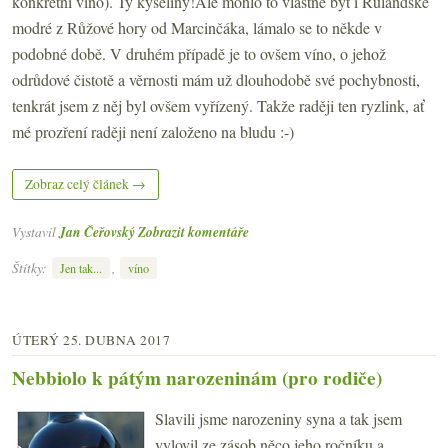
konkrétní víno). Ty kyseliny!Ale mohlo to vlastně být i Rulandské
modré z Růžové hory od Marcinčáka, lámalo se to někde v
podobné době. V druhém případě je to ovšem víno, o jehož
odrůdové čistotě a věrnosti mám už dlouhodobě své pochybnosti,
tenkrát jsem z něj byl ovšem vyřízený. Takže raději ten ryzlink, ať
mé prozření raději není založeno na bludu :-)
Zobraz celý článek →
Vystavil
Jan Čeřovský
Zobrazit komentáře
Štítky:
,
Jen tak...
víno
ÚTERÝ 25. DUBNA 2017
Nebbiolo k pátým narozeninám (pro rodiče)
Slavili jsme narozeniny syna a tak jsem
vylovil ze zásob něco jeho ročníku a