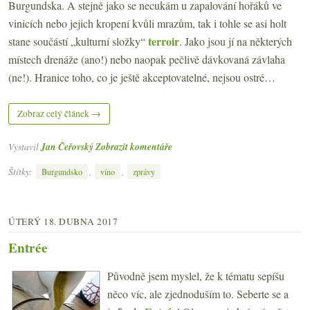
Burgundska. A stejně jako se necukám u zapalování hořáků ve
vinicích nebo jejich kropení kvůli mrazům, tak i tohle se asi holt
terroir
stane součástí „kulturní složky“
. Jako jsou jí na některých
místech drenáže (ano!) nebo naopak pečlivě dávkovaná závlaha
(ne!). Hranice toho, co je ještě akceptovatelné, nejsou ostré…
Zobraz celý článek →
Vystavil
Jan Čeřovský
Zobrazit komentáře
Štítky:
,
,
Burgundsko
víno
zprávy
ÚTERÝ 18. DUBNA 2017
Entrée
Původně jsem myslel, že k tématu sepíšu
něco víc, ale zjednoduším to. Seberte se a