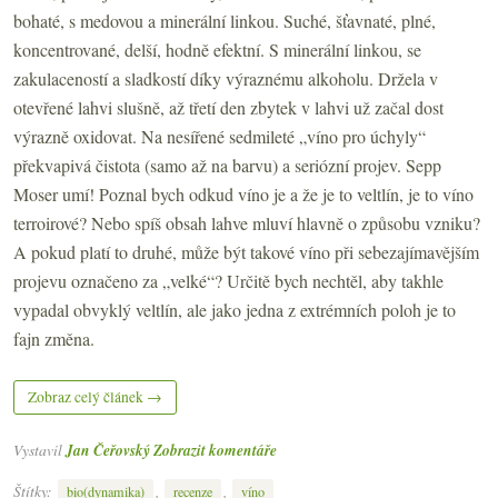
bohaté, s medovou a minerální linkou. Suché, šťavnaté, plné,
koncentrované, delší, hodně efektní. S minerální linkou, se
zakulaceností a sladkostí díky výraznému alkoholu. Držela v
otevřené lahvi slušně, až třetí den zbytek v lahvi už začal dost
výrazně oxidovat. Na nesířené sedmileté „víno pro úchyly“
překvapivá čistota (samo až na barvu) a seriózní projev. Sepp
Moser umí! Poznal bych odkud víno je a že je to veltlín, je to víno
terroirové? Nebo spíš obsah lahve mluví hlavně o způsobu vzniku?
A pokud platí to druhé, může být takové víno při sebezajímavějším
projevu označeno za „velké“? Určitě bych nechtěl, aby takhle
vypadal obvyklý veltlín, ale jako jedna z extrémních poloh je to
fajn změna.
Zobraz celý článek →
Vystavil
Jan Čeřovský
Zobrazit komentáře
Štítky:
,
,
bio(dynamika)
recenze
víno