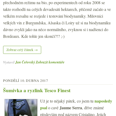
přechodném režimu na bio, po experimentech od roku 2008 se
takto rozhodli na celých devadesáti hektarech, přičemž začalo a ve
velkém rozsahu se rozjede i testování biodynamiky. Milovníci
velkých vín z Burgundska, Alsaska či Loiry už si na biodynamiku
dávno zvykli jako na něco normálního, zvyknou si i nadšenci do
Bordeaux. Kde tohle jen skončí?!? ;-)
Zobraz celý článek →
Vystavil
Jan Čeřovský
Zobrazit komentáře
PONDĚLÍ 10. DUBNA 2017
Šumivka a ryzlink Tesco Finest
naposledy
Už je to nějaký pátek, co jsem tu
psal
Jaume Serra
o cavě
, dříve známé
především pod názvem Cristalino. Jejich