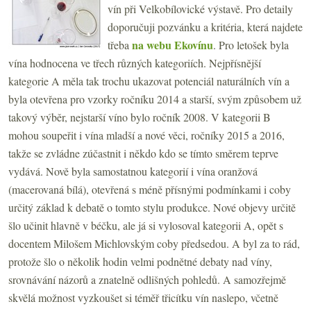
vín při Velkobílovické výstavě. Pro detaily
doporučuji pozvánku a kritéria, která najdete
na webu Ekovínu
třeba
. Pro letošek byla
vína hodnocena ve třech různých kategoriích. Nejpřísnější
kategorie A měla tak trochu ukazovat potenciál naturálních vín a
byla otevřena pro vzorky ročníku 2014 a starší, svým způsobem už
takový výběr, nejstarší víno bylo ročník 2008. V kategorii B
mohou soupeřit i vína mladší a nové věci, ročníky 2015 a 2016,
takže se zvládne zúčastnit i někdo kdo se tímto směrem teprve
vydává. Nově byla samostatnou kategorií i vína oranžová
(macerovaná bílá), otevřená s méně přísnými podmínkami i coby
určitý základ k debatě o tomto stylu produkce. Nové objevy určitě
šlo učinit hlavně v béčku, ale já si vylosoval kategorii A, opět s
docentem Milošem Michlovským coby předsedou. A byl za to rád,
protože šlo o několik hodin velmi podnětné debaty nad víny,
srovnávání názorů a znatelně odlišných pohledů. A samozřejmě
skvělá možnost vyzkoušet si téměř třicítku vín naslepo, včetně