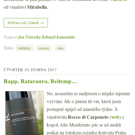
Mirabella
od vinařství
.
Zobraz celý článek →
Vystavil
Jan Čeřovský
Zobrazit komentáře
Štítky:
,
,
bublinky
recenze
víno
ČTVRTEK 20. DUBNA 2017
Rapp, Rataraura, Reitemp…
Ne, nesnažím se nadpisem o nějaké tajemné
vzývání. Jde o jména tří vín, která jsem
postupně upíjel od minulého týdne. S
Rocco di Carpeneto
web
vinařstvím
(
) z
kopců Alto Monferrato jste se už mohli
potkat na loňském ročníku festivalu Praha