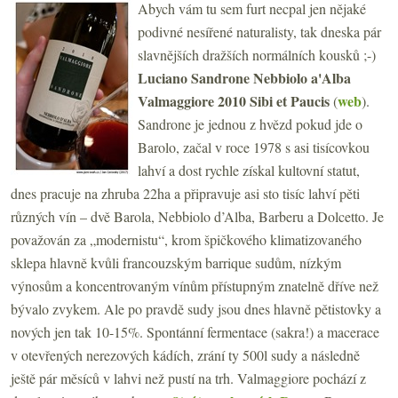
Abych vám tu sem furt necpal jen nějaké
podivné nesířené naturalisty, tak dneska pár
slavnějších dražších normálních kousků ;-)
Luciano Sandrone Nebbiolo a'Alba
Valmaggiore 2010 Sibi et Paucis
web
(
).
Sandrone je jednou z hvězd pokud jde o
Barolo, začal v roce 1978 s asi tisícovkou
lahví a dost rychle získal kultovní statut,
dnes pracuje na zhruba 22ha a připravuje asi sto tisíc lahví pěti
různých vín – dvě Barola, Nebbiolo d’Alba, Barberu a Dolcetto. Je
považován za „modernistu“, krom špičkového klimatizovaného
sklepa hlavně kvůli francouzským barrique sudům, nízkým
výnosům a koncentrovaným vínům přístupným znatelně dříve než
bývalo zvykem. Ale po pravdě sudy jsou dnes hlavně pětistovky a
nových jen tak 10-15%. Spontánní fermentace (sakra!) a macerace
v otevřených nerezových kádích, zrání ty 500l sudy a následně
ještě pár měsíců v lahvi než pustí na trh. Valmaggiore pochází z