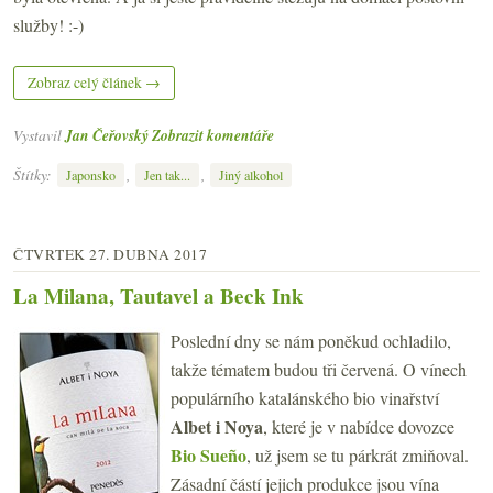
služby! :-)
Zobraz celý článek →
Vystavil
Jan Čeřovský
Zobrazit komentáře
Štítky:
,
,
Japonsko
Jen tak...
Jiný alkohol
ČTVRTEK 27. DUBNA 2017
La Milana, Tautavel a Beck Ink
Poslední dny se nám poněkud ochladilo,
takže tématem budou tři červená. O vínech
populárního katalánského bio vinařství
Albet i Noya
, které je v nabídce dovozce
Bio Sueño
, už jsem se tu párkrát zmiňoval.
Zásadní částí jejich produkce jsou vína