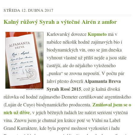
STŘEDA 12. DUBNA 2017
Kalný růžový Syrah a výtečné Airén z amfor
Kupmeto
Karlovarský dovozce
má v
nabídce několik hodně zajímavých bio i
biodynamických vín, ono se jim dneska
vyhnout vlastně už příliš nejde a jsou stále
častější, ale do nějakého vyloženého
„punku“ se zrovna nepouští. V počtu pár
Alpamanta Breva
lahví přesto dovezli
Syrah Rosé 2015
, což je kalná divoká
růžovka od hodně zajímavého Demeter certifikované argentinského
Zmiňoval jsem se o
(Luján de Cuyo) biodynamického producenta.
nich už dříve
, v jejich běžných řadách lze nalézt seriózní výtečná
vína. Znovu jsem je chutnal jen krátce poté ve Vídni na Label
Grand Karraktere, kde byla poprvé možnost vyzkoušet i řadu