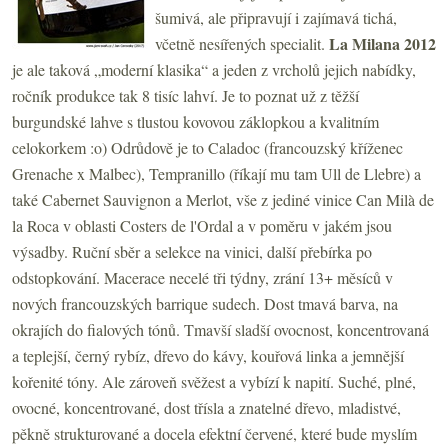
šumivá, ale připravují i zajímavá tichá,
La Milana 2012
včetně nesířených specialit.
je ale taková „moderní klasika“ a jeden z vrcholů jejich nabídky,
ročník produkce tak 8 tisíc lahví. Je to poznat už z těžší
burgundské lahve s tlustou kovovou záklopkou a kvalitním
celokorkem :o) Odrůdově je to Caladoc (francouzský kříženec
Grenache x Malbec), Tempranillo (říkají mu tam Ull de Llebre) a
také Cabernet Sauvignon a Merlot, vše z jediné vinice Can Milà de
la Roca v oblasti Costers de l'Ordal a v poměru v jakém jsou
výsadby. Ruční sběr a selekce na vinici, další přebírka po
odstopkování. Macerace necelé tři týdny, zrání 13+ měsíců v
nových francouzských barrique sudech. Dost tmavá barva, na
okrajích do fialových tónů. Tmavší sladší ovocnost, koncentrovaná
a teplejší, černý rybíz, dřevo do kávy, kouřová linka a jemnější
kořenité tóny. Ale zároveň svěžest a vybízí k napití. Suché, plné,
ovocné, koncentrované, dost třísla a znatelné dřevo, mladistvé,
pěkně strukturované a docela efektní červené, které bude myslím