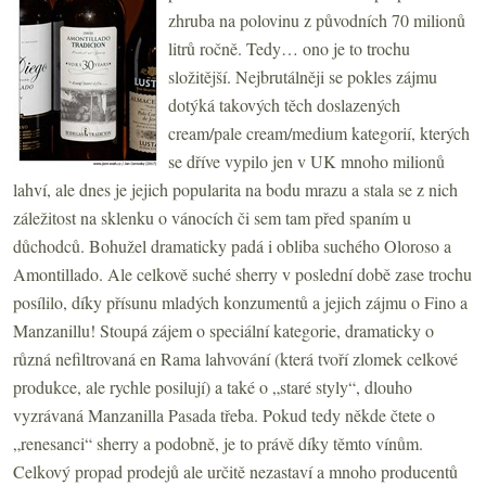
zhruba na polovinu z původních 70 milionů
litrů ročně. Tedy… ono je to trochu
složitější. Nejbrutálněji se pokles zájmu
dotýká takových těch doslazených
cream/pale cream/medium kategorií, kterých
se dříve vypilo jen v UK mnoho milionů
lahví, ale dnes je jejich popularita na bodu mrazu a stala se z nich
záležitost na sklenku o vánocích či sem tam před spaním u
důchodců. Bohužel dramaticky padá i obliba suchého Oloroso a
Amontillado. Ale celkově suché sherry v poslední době zase trochu
posílilo, díky přísunu mladých konzumentů a jejich zájmu o Fino a
Manzanillu! Stoupá zájem o speciální kategorie, dramaticky o
různá nefiltrovaná en Rama lahvování (která tvoří zlomek celkové
produkce, ale rychle posilují) a také o „staré styly“, dlouho
vyzrávaná Manzanilla Pasada třeba. Pokud tedy někde čtete o
„renesanci“ sherry a podobně, je to právě díky těmto vínům.
Celkový propad prodejů ale určitě nezastaví a mnoho producentů