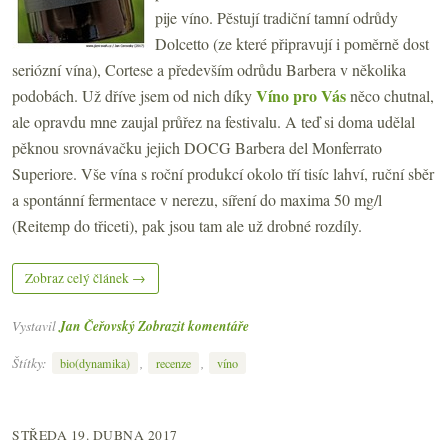
pije víno. Pěstují tradiční tamní odrůdy
Dolcetto (ze které připravují i poměrně dost
seriózní vína), Cortese a především odrůdu Barbera v několika
Víno pro Vás
podobách. Už dříve jsem od nich díky
něco chutnal,
ale opravdu mne zaujal průřez na festivalu. A teď si doma udělal
pěknou srovnávačku jejich DOCG Barbera del Monferrato
Superiore. Vše vína s roční produkcí okolo tří tisíc lahví, ruční sběr
a spontánní fermentace v nerezu, síření do maxima 50 mg/l
(Reitemp do třiceti), pak jsou tam ale už drobné rozdíly.
Zobraz celý článek →
Vystavil
Jan Čeřovský
Zobrazit komentáře
Štítky:
,
,
bio(dynamika)
recenze
víno
STŘEDA 19. DUBNA 2017