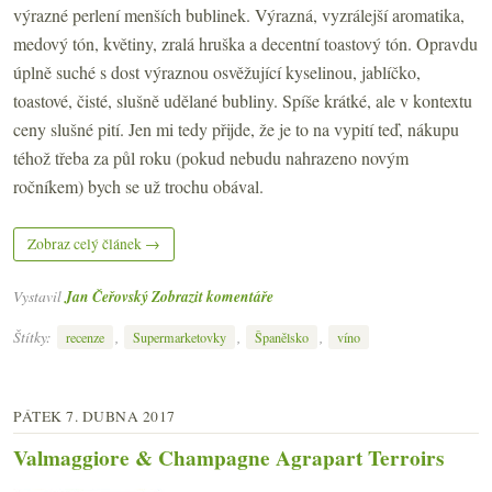
výrazné perlení menších bublinek. Výrazná, vyzrálejší aromatika,
medový tón, květiny, zralá hruška a decentní toastový tón. Opravdu
úplně suché s dost výraznou osvěžující kyselinou, jablíčko,
toastové, čisté, slušně udělané bubliny. Spíše krátké, ale v kontextu
ceny slušné pití. Jen mi tedy přijde, že je to na vypití teď, nákupu
téhož třeba za půl roku (pokud nebudu nahrazeno novým
ročníkem) bych se už trochu obával.
Zobraz celý článek →
Vystavil
Jan Čeřovský
Zobrazit komentáře
Štítky:
,
,
,
recenze
Supermarketovky
Španělsko
víno
PÁTEK 7. DUBNA 2017
Valmaggiore & Champagne Agrapart Terroirs