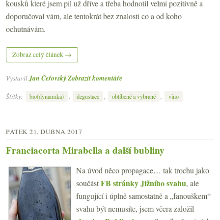
kousků které jsem pil už dříve a třeba hodnotil velmi pozitivně a
doporučoval vám, ale tentokrát bez znalosti co a od koho
ochutnávám.
Zobraz celý článek →
Vystavil
Jan Čeřovský
Zobrazit komentáře
Štítky:
,
,
,
bio(dynamika)
degustace
oblíbené a vybrané
víno
PÁTEK 21. DUBNA 2017
Franciacorta Mirabella a další bubliny
Na úvod něco propagace… tak trochu jako
FB stránky Jižního svahu
součást
, ale
fungující i úplně samostatně a „fanouškem“
svahu být nemusíte, jsem včera založil