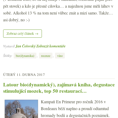
pět stovek) a kdo je přesně cílovka… a najednou jsme měli láhev v
sobě. Alkohol 13 % na tom není vůbec znát a mizí samo. Takže…
asi dobrý, no :-)
Zobraz celý článek →
Vystavil
Jan Čeřovský
Zobrazit komentáře
Štítky:
,
,
bio(dynamika)
recenze
víno
ÚTERÝ 11. DUBNA 2017
Latour bio(dynamický), zajímavá kniha, degustace
stimulující mozek, top 50 restaurací…
Kampaň En Primeur pro ročník 2016 v
Bordeaux běží naplno a proudí odtamtud
hromady bodů a degustačních poznámek.