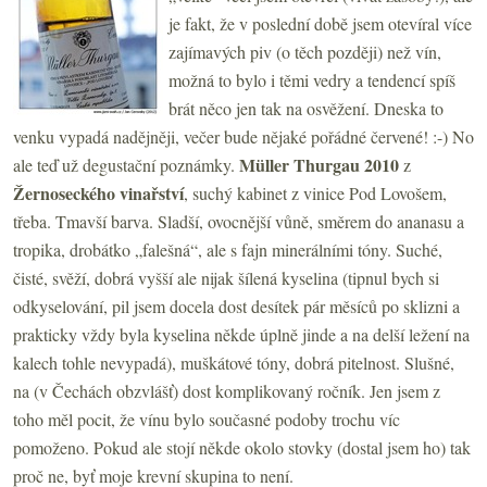
je fakt, že v poslední době jsem otevíral více
zajímavých piv (o těch později) než vín,
možná to bylo i těmi vedry a tendencí spíš
brát něco jen tak na osvěžení. Dneska to
venku vypadá nadějněji, večer bude nějaké pořádné červené! :-) No
Müller Thurgau 2010
ale teď už degustační poznámky.
z
Žernoseckého vinařství
, suchý kabinet z vinice Pod Lovošem,
třeba. Tmavší barva. Sladší, ovocnější vůně, směrem do ananasu a
tropika, drobátko „falešná“, ale s fajn minerálními tóny. Suché,
čisté, svěží, dobrá vyšší ale nijak šílená kyselina (tipnul bych si
odkyselování, pil jsem docela dost desítek pár měsíců po sklizni a
prakticky vždy byla kyselina někde úplně jinde a na delší ležení na
kalech tohle nevypadá), muškátové tóny, dobrá pitelnost. Slušné,
na (v Čechách obzvlášť) dost komplikovaný ročník. Jen jsem z
toho měl pocit, že vínu bylo současné podoby trochu víc
pomoženo. Pokud ale stojí někde okolo stovky (dostal jsem ho) tak
proč ne, byť moje krevní skupina to není.