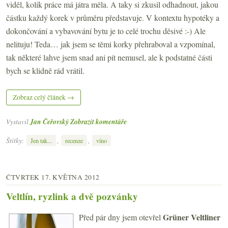
viděl, kolik práce má játra měla. A taky si zkusil odhadnout, jakou
částku každý korek v průměru představuje. V kontextu hypotéky a
dokončování a vybavování bytu je to celé trochu děsivé :-) Ale
nelituju! Teda… jak jsem se těmi korky přehraboval a vzpomínal,
tak některé lahve jsem snad ani pít nemusel, ale k podstatné části
bych se klidně rád vrátil.
Zobraz celý článek →
Vystavil
Jan Čeřovský
Zobrazit komentáře
Štítky:
,
,
Jen tak...
recenze
víno
ČTVRTEK 17. KVĚTNA 2012
Veltlín, ryzlink a dvě pozvánky
Grüner Veltliner
Před pár dny jsem otevřel