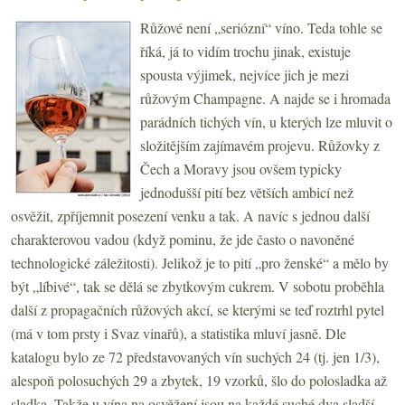
Růžové není „seriózní“ víno. Teda tohle se
říká, já to vidím trochu jinak, existuje
spousta výjimek, nejvíce jich je mezi
růžovým Champagne. A najde se i hromada
parádních tichých vín, u kterých lze mluvit o
složitějším zajímavém projevu. Růžovky z
Čech a Moravy jsou ovšem typicky
jednodušší pití bez větších ambicí než
osvěžit, zpříjemnit posezení venku a tak. A navíc s jednou další
charakterovou vadou (když pominu, že jde často o navoněné
technologické záležitosti). Jelikož je to pití „pro ženské“ a mělo by
být „líbivé“, tak se dělá se zbytkovým cukrem. V sobotu proběhla
další z propagačních růžových akcí, se kterými se teď roztrhl pytel
(má v tom prsty i Svaz vinařů), a statistika mluví jasně. Dle
katalogu bylo ze 72 představovaných vín suchých 24 (tj. jen 1/3),
alespoň polosuchých 29 a zbytek, 19 vzorků, šlo do polosladka až
sladka. Takže u vína na osvěžení jsou na každé suché dva sladší