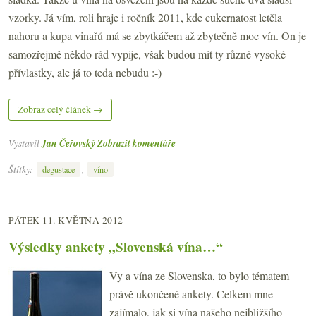
vzorky. Já vím, roli hraje i ročník 2011, kde cukernatost letěla
nahoru a kupa vinařů má se zbytkáčem až zbytečně moc vín. On je
samozřejmě někdo rád vypije, však budou mít ty různé vysoké
přívlastky, ale já to teda nebudu :-)
Zobraz celý článek →
Vystavil
Jan Čeřovský
Zobrazit komentáře
Štítky:
,
degustace
víno
PÁTEK 11. KVĚTNA 2012
Výsledky ankety „Slovenská vína…“
Vy a vína ze Slovenska, to bylo tématem
právě ukončené ankety. Celkem mne
zajímalo, jak si vína našeho nejbližšího