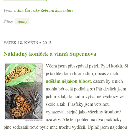
Vystavil
Jan Čeřovský
Zobrazit komentáře
Štítky:
zprávy
PÁTEK 18. KVĚTNA 2012
Nákladný koníček a vinná Supernova
Včera jsem přesypával pytel. Pytel korků. Si
je takhle doma hromadím, občas z nich
udělám nějakou blbost
, časem by z nich
mohla být celá podlaha :o) Pár desítek jsem
jich rozdal, do hodin výtvarné výchovy ve
škole a tak. Plasťáky jsem většinou
vyhazoval, stejně jako všechny šroubové
uzávěry. Ale ten pohled na dva prakticky
plné šedesátilitrové pytle mne trochu vyděsil. Úplně jsem najednou