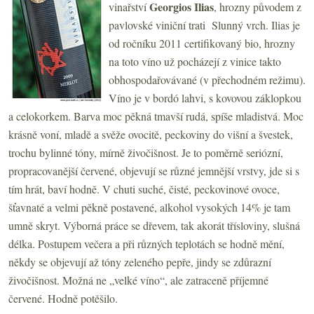
Georgios Ilias
vinařství
, hrozny původem z
pavlovské viniční trati Slunný vrch. Ilias je
od ročníku 2011 certifikovaný bio, hrozny
na toto víno už pocházejí z vinice takto
obhospodařovávané (v přechodném režimu).
Víno je v bordó lahvi, s kovovou záklopkou
a celokorkem. Barva moc pěkná tmavší rudá, spíše mladistvá. Moc
krásně voní, mladě a svěže ovocitě, peckoviny do višní a švestek,
trochu bylinné tóny, mírně živočišnost. Je to poměrně seriózní,
propracovanější červené, objevují se různé jemnější vrstvy, jde si s
tím hrát, baví hodně. V chuti suché, čisté, peckovinové ovoce,
šťavnaté a velmi pěkně postavené, alkohol vysokých 14% je tam
umně skryt. Výborná práce se dřevem, tak akorát třísloviny, slušná
délka. Postupem večera a při různých teplotách se hodně mění,
někdy se objevují až tóny zeleného pepře, jindy se zdůrazní
živočišnost. Možná ne „velké víno“, ale zatraceně příjemné
červené. Hodně potěšilo.