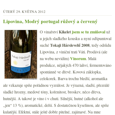
ÚTERÝ 29. KVĚTNA 2012
Lipovina, Modrý portugal růžový a červený
Kikelet
jsem se tu zmiňoval
O vinařství
už
u jejich sladkého kousku a nyní odšpuntoval
Tokaji Hárslevelű 2008
suché
, tedy odrůdu
Lipovina, z viniční trati Váti. Prodává (ale
Vinorum
na webu nevidím)
. Malá
produkce, nějakých 470 lahví, fermentováno
spontánně ve dřevě. Kovová záklopka,
celokorek. Barva trochu bledší, aromatika
ale vzkazuje spíše pořádnou vyzrálost. Je výrazná, sladší, přezrálé
sladké hrozny, medové tóny, kořenitost, broskev, něco dřeva,
hutnější. A takové je víno i v chuti. Silnější, hutné (alkohol ale
„jen“ 13 %), aromatické, delší. S dostatečnou kyselinou, ale spíše
kulatější. Efektní, stále ještě dobře pitelné, zajímavé. Na mne