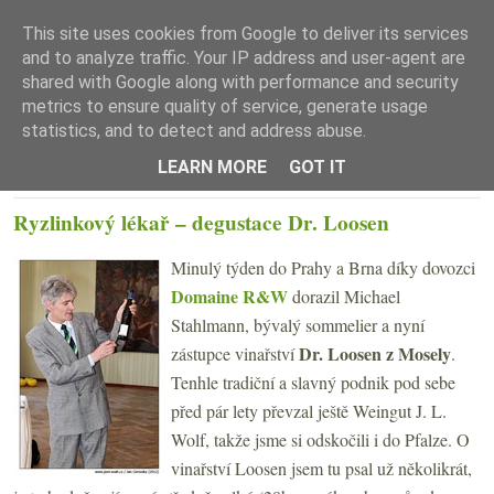
This site uses cookies from Google to deliver its services
and to analyze traffic. Your IP address and user-agent are
shared with Google along with performance and security
metrics to ensure quality of service, generate usage
statistics, and to detect and address abuse.
☰ Menu
LEARN MORE
GOT IT
ČTVRTEK 31. KVĚTNA 2012
Ryzlinkový lékař – degustace Dr. Loosen
Minulý týden do Prahy a Brna díky dovozci
Domaine R&W
dorazil Michael
Stahlmann, bývalý sommelier a nyní
Dr. Loosen z Mosely
zástupce vinařství
.
Tenhle tradiční a slavný podnik pod sebe
před pár lety převzal ještě Weingut J. L.
Wolf, takže jsme si odskočili i do Pfalze. O
vinařství Loosen jsem tu psal už několikrát,