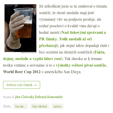
Již několikrát jsem se tu zmiňoval o tématu
soutěží, že různé medaile mají jistě
významný vliv na podporu prodeje, ale
reálné poselství o kvalitě vína dávají o
Nad tiskovými zprávami a
hodně menší (
PR články
Tolik medailí až oči
,
přecházejí
), jak stejné lahve dopadají zlatě i
Fakta,
bez ocenění na různých soutěžích (
dojmy, medaile a vypitá láhev rosé
). Tak dneska se k tématu
výsledky světové pivní soutěže
trošku vrátíme a srovnáme si to s
,
World Beer Cup 2012
z amerického San Diega.
Zobraz celý článek →
Vystavil
Jan Čeřovský
Zobrazit komentáře
Štítky:
,
,
Jen tak...
Jiný alkohol
zprávy