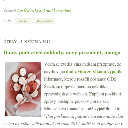
Vystavil
Jan Čeřovský
Zobrazit komentáře
Štítky:
,
Jen tak...
Jiný alkohol
ÚTERÝ 15. KVĚTNA 2012
Daně, podezřelé náklady, nový prezident, manga
Včera se zvedla vlna nadšení při zprávě, že
daň z vína ze zákona vypadla
navrhovaná
.
Informace, kterou rozšířil poslanec ODS
Šeich, se objevila hned na několika
zpravodajských webech. Zapíjení pozitivní
zprávy postupně přešlo v pití na žal.
Ministerstvo financí se totiž vyjádřilo takto:
"
Pan poslanec si patrně neuvědomil, že daň
z vína by měla začít platit až od roku 2014, tudíž se to neobjevilo v