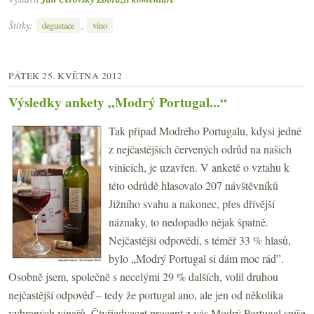
Štítky:
,
degustace
víno
PÁTEK 25. KVĚTNA 2012
Výsledky ankety „Modrý Portugal...“
Tak případ Modrého Portugalu, kdysi jedné
z nejčastějších červených odrůd na našich
vinicích, je uzavřen. V anketě o vztahu k
této odrůdě hlasovalo 207 návštěvníků
Jižního svahu a nakonec, přes dřívější
náznaky, to nedopadlo nějak špatně.
Nejčastější odpovědí, s téměř 33 % hlasů,
bylo „Modrý Portugal si dám moc rád”.
Osobně jsem, společně s necelými 29 % dalších, volil druhou
nejčastější odpověď – tedy že portugal ano, ale jen od několika
vybraných vinařů. Čtyřiadvacet procent z vás Modrý Portugal spíše