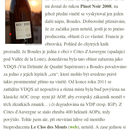
Pinot Noir 2008
mi dostal do rukou
, na
jehož přední vinětě se vyskytoval jen jeden
další nápis, Boudes. Dobrovolně přiznávám,
že ze začátku jsem netušil, jestli je to jméno
producenta, oblasti či co vlastně. Francie je
obrovská. Pohled do chytrých knih
prozradil, že Boudes je jedna z obcí v Côtes d'Auvergne (spadající
pod Vallée de la Loire), donedávna byla tato oblast zařazena jako
VDQS (Vin Délimité de Qualité Supérieure) a Boudes považováno
za jedno z jejích lepších „cru“, které mohlo být uvedeno právě
takto prominentně přímo na vinětě. Od konce roku 2011 se
zatřídění VDQS už nepoužívá a různá místa byla buď povýšena na
klasické AOC (resp. nyní již AOP, aby evropský zákazník neměl v
těch zkratkách zmatek…) či degradována na VDP (resp. IGP). Z
Côtes d'Auvergne se stalo zhruba 400 hektarů AOPu, tedy
povýšilo. Tohle jsem ale, při otevírání lahve od menšího
Le Clos des Monts
web
bioproducenta
(
), netušil. A zase jednou si