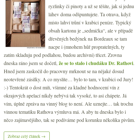
ryzlinky či pinoty a už se těšíte, jak si jednu
láhev doma odšpuntujete. Ta otrava, když
místo lahví trůní v krabici peníze. Typický
obsah kartonu je „sedmička“, ale v případě
dřevěných bedýnek na Bordeaux se tam
nacpe i (mnohem hůř propratelných, ty
zatím skladuju pod podlahou, budou archivní) třicet. Zrovna
že se to stalo i chudáku Dr. Rathovi
dneska ráno jsem se dočetl,
.
Hned jsem zaskočil do pracovny mrknout se na nějaké dosud
neotevřené zásilky. A co myslíte… bylo to tam, v krabici od Jury!
:-) Tentokrát o dost míň, všimné za kladné hodnocení vín z
okrajových apelací nikdy nebývá tak vysoké, to asi chápete. Já
vím, úplně zpráva na vinný blog to není. Ale uznejte… tak trochu
vinnou tematiku Rathova výmluva má. A aby tu dneska bylo i
něco zajímavějšího, tak se podíváme pod korunku několika pivům.
Zobraz celý článek →