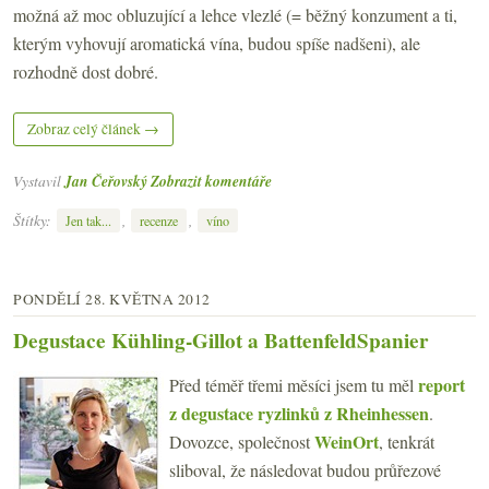
možná až moc obluzující a lehce vlezlé (= běžný konzument a ti,
kterým vyhovují aromatická vína, budou spíše nadšeni), ale
rozhodně dost dobré.
Zobraz celý článek →
Vystavil
Jan Čeřovský
Zobrazit komentáře
Štítky:
,
,
Jen tak...
recenze
víno
PONDĚLÍ 28. KVĚTNA 2012
Degustace Kühling-Gillot a BattenfeldSpanier
report
Před téměř třemi měsíci jsem tu měl
z degustace ryzlinků z Rheinhessen
.
WeinOrt
Dovozce, společnost
, tenkrát
sliboval, že následovat budou průřezové