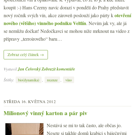
koupit :-) Hans Czerny navíc dorazí v pondělí do Prahy představit
otevření
nový ročník svých vín, akce zároveň poslouží jako párty k
nového (většího) vinného podniku Veltlín
. Nevím jak vy, ale já
se nemůžu dočkat! Nedočkavci se mohou níže mrknout na video z
přípravy „terroirového“ baru…
Zobraz celý článek →
Vystavil
Jan Čeřovský
Zobrazit komentáře
Štítky:
,
,
bio(dynamika)
recenze
víno
STŘEDA 16. KVĚTNA 2012
Milionový vinný karton a pár piv
Nestává se mi to tak často, ale občas jo.
Nesete si takhle domů krabici s báječnými