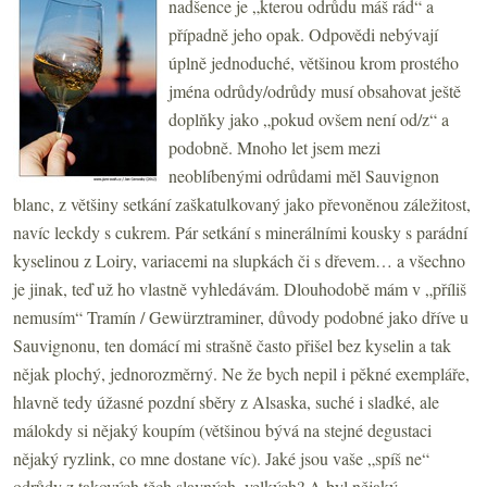
nadšence je „kterou odrůdu máš rád“ a
případně jeho opak. Odpovědi nebývají
úplně jednoduché, většinou krom prostého
jména odrůdy/odrůdy musí obsahovat ještě
doplňky jako „pokud ovšem není od/z“ a
podobně. Mnoho let jsem mezi
neoblíbenými odrůdami měl Sauvignon
blanc, z většiny setkání zaškatulkovaný jako převoněnou záležitost,
navíc leckdy s cukrem. Pár setkání s minerálními kousky s parádní
kyselinou z Loiry, variacemi na slupkách či s dřevem… a všechno
je jinak, teď už ho vlastně vyhledávám. Dlouhodobě mám v „příliš
nemusím“ Tramín / Gewürztraminer, důvody podobné jako dříve u
Sauvignonu, ten domácí mi strašně často přišel bez kyselin a tak
nějak plochý, jednorozměrný. Ne že bych nepil i pěkné exempláře,
hlavně tedy úžasné pozdní sběry z Alsaska, suché i sladké, ale
málokdy si nějaký koupím (většinou bývá na stejné degustaci
nějaký ryzlink, co mne dostane víc). Jaké jsou vaše „spíš ne“
odrůdy z takových těch slavných, velkých? A byl nějaký