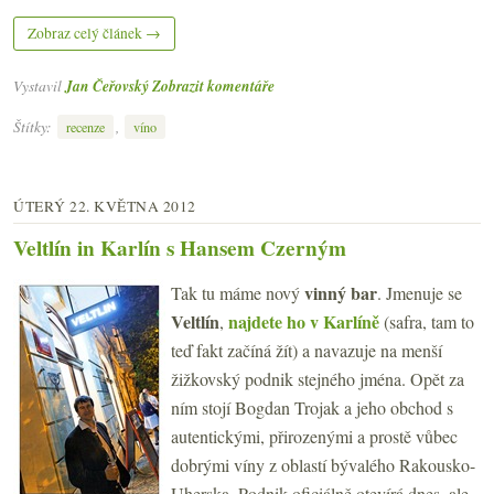
Zobraz celý článek →
Vystavil
Jan Čeřovský
Zobrazit komentáře
Štítky:
,
recenze
víno
ÚTERÝ 22. KVĚTNA 2012
Veltlín in Karlín s Hansem Czerným
vinný bar
Tak tu máme nový
. Jmenuje se
Veltlín
najdete ho v Karlíně
,
(safra, tam to
teď fakt začíná žít) a navazuje na menší
žižkovský podnik stejného jména. Opět za
ním stojí Bogdan Trojak a jeho obchod s
autentickými, přirozenými a prostě vůbec
dobrými víny z oblastí bývalého Rakousko-
Uherska. Podnik oficiálně otevírá dnes, ale