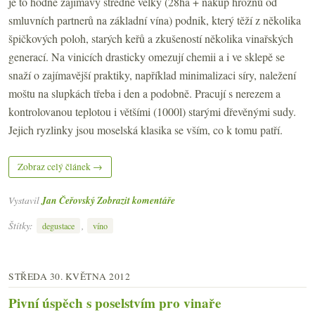
je to hodně zajímavý středně velký (28ha + nákup hroznů od
smluvních partnerů na základní vína) podnik, který těží z několika
špičkových poloh, starých keřů a zkušeností několika vinařských
generací. Na vinicích drasticky omezují chemii a i ve sklepě se
snaží o zajímavější praktiky, například minimalizaci síry, naležení
moštu na slupkách třeba i den a podobně. Pracují s nerezem a
kontrolovanou teplotou i většími (1000l) starými dřevěnými sudy.
Jejich ryzlinky jsou moselská klasika se vším, co k tomu patří.
Zobraz celý článek →
Vystavil
Jan Čeřovský
Zobrazit komentáře
Štítky:
,
degustace
víno
STŘEDA 30. KVĚTNA 2012
Pivní úspěch s poselstvím pro vinaře