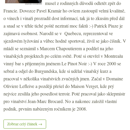
musel z rodinných důvodů odletět zpět do
Francie. Dovozce Pavel Kramár ho ovšem zastoupil velmi kvalitně,
o vínech i vinaři prozradil dost informací, tak já to zkusím před dál
a snad se v téhle tiché poště neztratí moc faktů :-) Patrick Piuze je
zajímavá osobnost. Narodil se v Quebecu, reprezentoval ve
sjezdovém lyžování a vůbec hodně sportoval, živil se jako číšník. V
mládí se seznámil s Marcem Chapoutierem a podílel na jeho
vinařských projektech po celém světě. Poté si otevřel v Montrealu
vinný bar s příjemným jménem Le Pinot Noir :-) V roce 2000 se
sebral a odjel do Burgundska, kde si udělal vinařský kurz a
pracoval v několika vinařstvích zvučných jmen. Začal v Domaine
Oliviere Lefleive a později přešel do Maison Verget, kde prý
nejvíce zesílila jeho posedlost terroir. Poté pracoval jako sklepmistr
pro vinařství Jean-Marc Brocard. No a nakonec založil vlastní
podnik, prvním nabízeným ročníkem je 2008.
Zobraz celý článek →