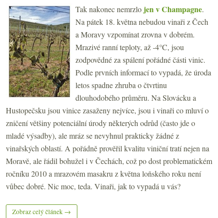
jen v Champagne
Tak nakonec nemrzlo
.
Na pátek 18. května nebudou vinaři z Čech
a Moravy vzpomínat zrovna v dobrém.
Mrazivé ranní teploty, až -4°C, jsou
zodpovědné za spálení pořádné části vinic.
Podle prvních informací to vypadá, že úroda
letos spadne zhruba o čtvrtinu
dlouhodobého průměru. Na Slovácku a
Hustopečsku jsou vinice zasaženy nejvíce, jsou i vinaři co mluví o
zničení většiny potenciální úrody některých odrůd (často jde o
mladé výsadby), ale mráz se nevyhnul prakticky žádné z
vinařských oblastí. A pořádně prověřil kvalitu viniční tratí nejen na
Moravě, ale řádil bohužel i v Čechách, což po dost problematickém
ročníku 2010 a mrazovém masakru z května loňského roku není
vůbec dobré. Nic moc, teda. Vinaři, jak to vypadá u vás?
Zobraz celý článek →