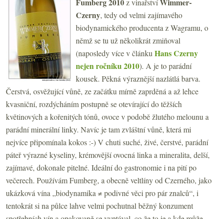
Fumberg 2010
Wimmer-
z vinařství
Czerny
, tedy od velmi zajímavého
biodynamického producenta z Wagramu, o
němž se tu už několikrát zmiňoval
Hans Czerny
(naposledy více v článku
nejen ročníku 2010
). A je to parádní
kousek. Pěkná výraznější nazlátlá barva.
Čerstvá, osvěžující vůně, ze začátku mírně zaprděná a až lehce
kvasniční, rozdýcháním postupně se otevírající do těžších
květinových a kořenitých tónů, ovoce v podobě žlutého melounu a
parádní minerální linky. Navíc je tam zvláštní vůně, která mi
nejvíce připomínala kokos :-) V chuti suché, živé, čerstvé, parádní
páteř výrazné kyseliny, krémovější ovocná linka a mineralita, delší,
zajímavé, dokonale pitelné. Ideální do gastronomie i na pití po
večerech. Používám Fumberg, a obecně veltlíny od Czerného, jako
ukázková vína „biodynamika ≠ podivné věci pro pár znalců“, i
tentokrát si na půlce lahve velmi pochutnal běžný konzument
spotřebních vín a opakovaně se vyptával, co že to je a kde může