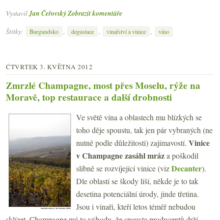
Vystavil
Jan Čeřovský
Zobrazit komentáře
Štítky:
,
,
,
Burgundsko
degustace
vinařství a vinice
víno
ČTVRTEK 3. KVĚTNA 2012
Zmrzlé Champagne, most přes Moselu, rýže na
Moravě, top restaurace a další drobnosti
Ve světě vína a oblastech mu blízkých se
toho děje spoustu, tak jen pár vybraných (ne
Vinice
nutně podle důležitosti) zajímavostí.
v Champagne zasáhl mráz
a poškodil
Decanter
slibně se rozvíjející vinice (viz
).
Dle oblastí se škody liší, někde je to tak
desetina potenciální úrody, jinde třetina.
Jsou i vinaři, kteří letos téměř nebudou
sklízet. Champagne má to výhodu, že spousta producentů drží