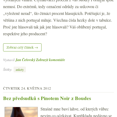
nemusí. Do extrémů, tedy označení odrůdy za srdcovou či
„vyloženě nerad“, šlo čtrnáct procent hlasujících. Potěšující je, že
většina z nich portugal miluje. Všechna čísla hezky dole v tabulce.
Proč jste hlasovali tak jak jste hlasovali? Váš oblíbený portugal,
respektive jeho producent?
Zobraz celý článek →
Vystavil
Jan Čeřovský
Zobrazit komentáře
Štítky:
ankety
ČTVRTEK 24. KVĚTNA 2012
Bez předsudků s Pinotem Noir z Boudes
Strašně mne baví lahve, od kterých vůbec
nevím co očekávat. Kupříkladu nedávno se