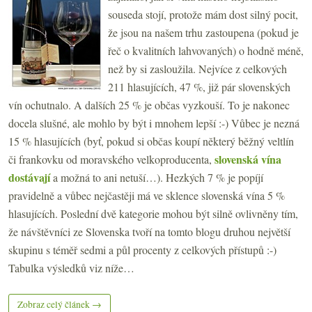
souseda stojí, protože mám dost silný pocit,
že jsou na našem trhu zastoupena (pokud je
řeč o kvalitních lahvovaných) o hodně méně,
než by si zasloužila. Nejvíce z celkových
211 hlasujících, 47 %, již pár slovenských
vín ochutnalo. A dalších 25 % je občas vyzkouší. To je nakonec
docela slušné, ale mohlo by být i mnohem lepší :-) Vůbec je nezná
15 % hlasujících (byť, pokud si občas koupí některý běžný veltlín
slovenská vína
či frankovku od moravského velkoproducenta,
dostávají
a možná to ani netuší…). Hezkých 7 % je popíjí
pravidelně a vůbec nejčastěji má ve sklence slovenská vína 5 %
hlasujících. Poslední dvě kategorie mohou být silně ovlivněny tím,
že návštěvníci ze Slovenska tvoří na tomto blogu druhou největší
skupinu s téměř sedmi a půl procenty z celkových přístupů :-)
Tabulka výsledků viz níže…
Zobraz celý článek →