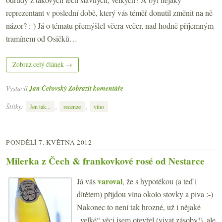
reprezentant v poslední době, který vás téměř donutil změnit na ně
názor? :-) Já o tématu přemýšlel včera večer, nad hodně příjemným
tramínem od Osičků…
Zobraz celý článek →
Vystavil
Jan Čeřovský
Zobrazit komentáře
Štítky:
,
,
Jen tak...
recenze
víno
PONDĚLÍ 7. KVĚTNA 2012
Milerka z Čech & frankovkové rosé od Nestarce
varoval
Já vás
, že s hypotékou (a teď i
dítětem) přijdou vína okolo stovky a piva :-)
Nakonec to není tak hrozné, už i nějaké
„velké“ věci jsem otevřel (vivat zásoby!), ale