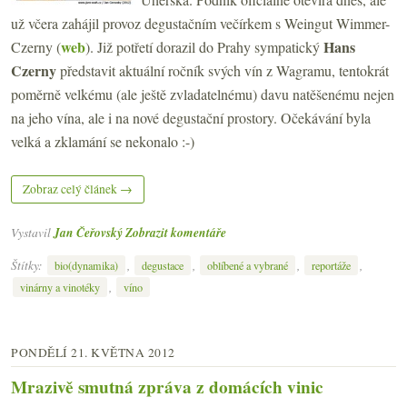
už včera zahájil provoz degustačním večírkem s Weingut Wimmer-
web
Hans
Czerny (
). Již potřetí dorazil do Prahy sympatický
Czerny
představit aktuální ročník svých vín z Wagramu, tentokrát
poměrně velkému (ale ještě zvladatelnému) davu natěšenému nejen
na jeho vína, ale i na nové degustační prostory. Očekávání byla
velká a zklamání se nekonalo :-)
Zobraz celý článek →
Vystavil
Jan Čeřovský
Zobrazit komentáře
Štítky:
,
,
,
,
bio(dynamika)
degustace
oblíbené a vybrané
reportáže
,
vinárny a vinotéky
víno
PONDĚLÍ 21. KVĚTNA 2012
Mrazivě smutná zpráva z domácích vinic