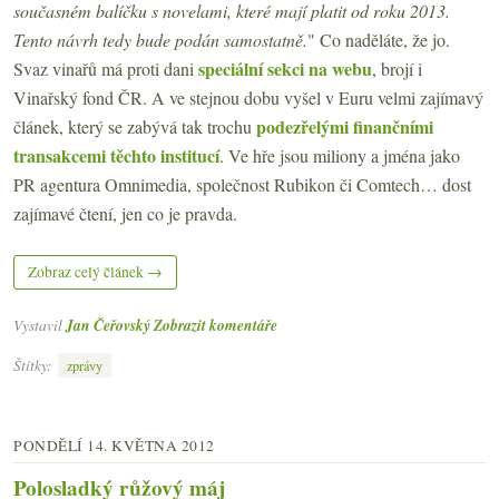
současném balíčku s novelami, které mají platit od roku 2013.
Tento návrh tedy bude podán samostatně.
" Co naděláte, že jo.
speciální sekci na webu
Svaz vinařů má proti dani
, brojí i
Vinařský fond ČR. A ve stejnou dobu vyšel v Euru velmi zajímavý
podezřelými finančními
článek, který se zabývá tak trochu
transakcemi těchto institucí
. Ve hře jsou miliony a jména jako
PR agentura Omnimedia, společnost Rubikon či Comtech… dost
zajímavé čtení, jen co je pravda.
Zobraz celý článek →
Vystavil
Jan Čeřovský
Zobrazit komentáře
Štítky:
zprávy
PONDĚLÍ 14. KVĚTNA 2012
Polosladký růžový máj