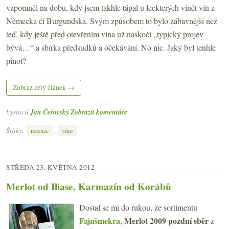
vzpomněl na dobu, kdy jsem takhle tápal u leckterých vinět vín z
Německa či Burgundska. Svým způsobem to bylo zábavnější než
teď, kdy ještě před otevřením vína už naskočí „typický projev
bývá…“ a sbírka předsudků a očekávání. No nic. Jaký byl tenhle
pinot?
Zobraz celý článek →
Vystavil
Jan Čeřovský
Zobrazit komentáře
Štítky:
,
recenze
víno
STŘEDA 23. KVĚTNA 2012
Merlot od Iliase, Karmazín od Korábů
Dostal se mi do rukou, ze sortimentu
Fajnšmekra
Merlot 2009 pozdní sběr
,
z