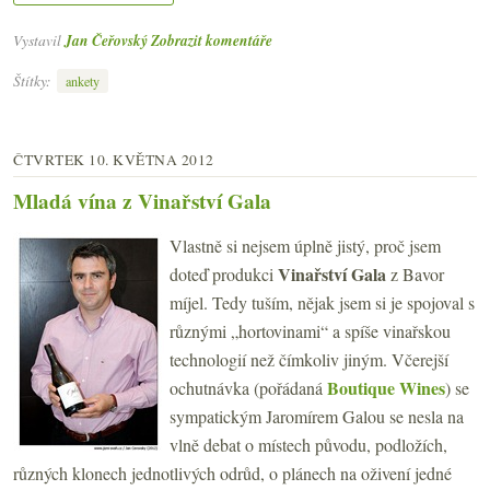
Vystavil
Jan Čeřovský
Zobrazit komentáře
Štítky:
ankety
ČTVRTEK 10. KVĚTNA 2012
Mladá vína z Vinařství Gala
Vlastně si nejsem úplně jistý, proč jsem
Vinařství Gala
doteď produkci
z Bavor
míjel. Tedy tuším, nějak jsem si je spojoval s
různými „hortovinami“ a spíše vinařskou
technologií než čímkoliv jiným. Včerejší
Boutique Wines
ochutnávka (pořádaná
) se
sympatickým Jaromírem Galou se nesla na
vlně debat o místech původu, podložích,
různých klonech jednotlivých odrůd, o plánech na oživení jedné