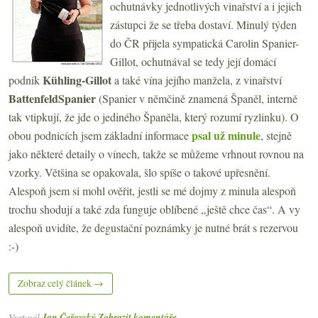
ochutnávky jednotlivých vinařství a i jejich
zástupci že se třeba dostaví. Minulý týden
do ČR přijela sympatická Carolin Spanier-
Gillot, ochutnával se tedy její domácí
Kühling-Gillot
podnik
a také vína jejího manžela, z vinařství
BattenfeldSpanier
(Spanier v němčině znamená Španěl, interně
tak vtipkují, že jde o jediného Španěla, který rozumí ryzlinku). O
psal už minule
obou podnicích jsem základní informace
, stejně
jako některé detaily o vínech, takže se můžeme vrhnout rovnou na
vzorky. Většina se opakovala, šlo spíše o takové upřesnění.
Alespoň jsem si mohl ověřit, jestli se mé dojmy z minula alespoň
trochu shodují a také zda funguje oblíbené „ještě chce čas“. A vy
alespoň uvidíte, že degustační poznámky je nutné brát s rezervou
:-)
Zobraz celý článek →
Vystavil
Jan Čeřovský
Zobrazit komentáře