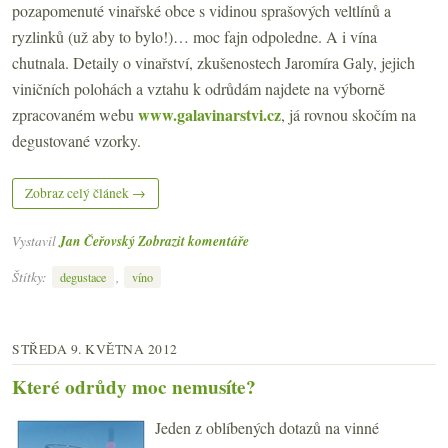
pozapomenuté vinařské obce s vidinou sprašových veltlínů a
ryzlinků (už aby to bylo!)… moc fajn odpoledne. A i vína
chutnala. Detaily o vinařství, zkušenostech Jaromíra Galy, jejich
viničních polohách a vztahu k odrůdám najdete na výborně
www.galavinarstvi.cz
zpracovaném webu
, já rovnou skočím na
degustované vzorky.
Zobraz celý článek →
Vystavil
Jan Čeřovský
Zobrazit komentáře
Štítky:
,
degustace
víno
STŘEDA 9. KVĚTNA 2012
Které odrůdy moc nemusíte?
Jeden z oblíbených dotazů na vinné