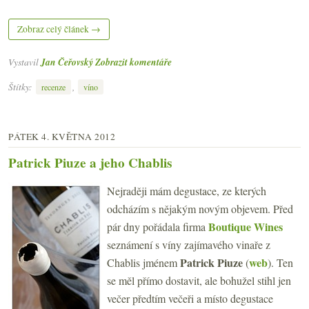
Zobraz celý článek →
Vystavil
Jan Čeřovský
Zobrazit komentáře
Štítky:
,
recenze
víno
PÁTEK 4. KVĚTNA 2012
Patrick Piuze a jeho Chablis
Nejraději mám degustace, ze kterých
odcházím s nějakým novým objevem. Před
Boutique Wines
pár dny pořádala firma
seznámení s víny zajímavého vinaře z
Patrick Piuze
web
Chablis jménem
(
). Ten
se měl přímo dostavit, ale bohužel stihl jen
večer předtím večeři a místo degustace