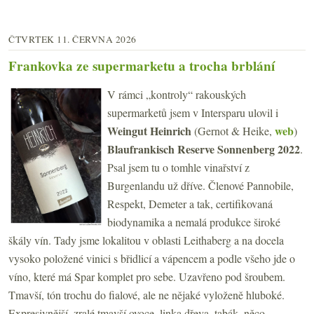
ČTVRTEK 11. ČERVNA 2026
Frankovka ze supermarketu a trocha brblání
V rámci „kontroly“ rakouských
supermarketů jsem v Intersparu ulovil i
Weingut Heinrich
web
(Gernot & Heike,
)
Blaufrankisch Reserve Sonnenberg 2022
.
Psal jsem tu o tomhle vinařství z
Burgenlandu už dříve. Členové Pannobile,
Respekt, Demeter a tak, certifikovaná
biodynamika a nemalá produkce široké
škály vín. Tady jsme lokalitou v oblasti Leithaberg a na docela
vysoko položené vinici s břidlicí a vápencem a podle všeho jde o
víno, které má Spar komplet pro sebe. Uzavřeno pod šroubem.
Tmavší, tón trochu do fialové, ale ne nějaké vyloženě hluboké.
Expresivnější, zralé tmavší ovoce, linka dřeva, tabák, něco