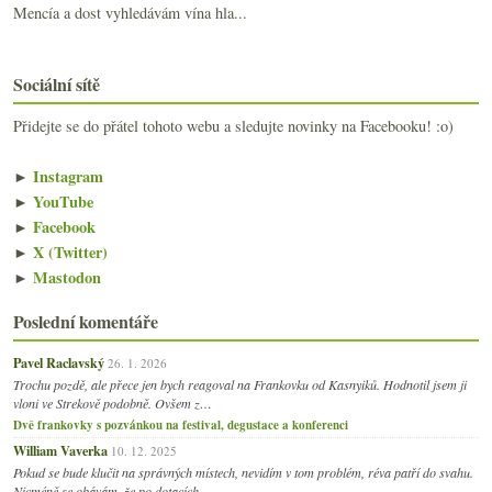
Mencía a dost vyhledávám vína hla...
Sociální sítě
Přidejte se do přátel tohoto webu a sledujte novinky na Facebooku! :o)
►
Instagram
►
YouTube
►
Facebook
►
X (Twitter)
►
Mastodon
Poslední komentáře
Pavel Raclavský
26. 1. 2026
Trochu pozdě, ale přece jen bych reagoval na Frankovku od Kasnyiků. Hodnotil jsem ji
vloni ve Strekově podobně. Ovšem z…
Dvě frankovky s pozvánkou na festival, degustace a konferenci
William Vaverka
10. 12. 2025
Pokud se bude klučit na správných místech, nevidím v tom problém, réva patří do svahu.
Nicméně se obávám, že po dotacích…