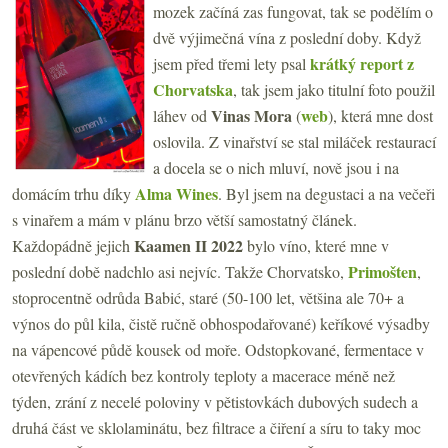
mozek začíná zas fungovat, tak se podělím o
dvě výjimečná vína z poslední doby. Když
krátký report z
jsem před třemi lety psal
Chorvatska
, tak jsem jako titulní foto použil
Vinas Mora
web
láhev od
(
), která mne dost
oslovila. Z vinařství se stal miláček restaurací
a docela se o nich mluví, nově jsou i na
Alma Wines
domácím trhu díky
. Byl jsem na degustaci a na večeři
s vinařem a mám v plánu brzo větší samostatný článek.
Kaamen II 2022
Každopádně jejich
bylo víno, které mne v
Primošten
poslední době nadchlo asi nejvíc. Takže Chorvatsko,
,
stoprocentně odrůda Babić, staré (50-100 let, většina ale 70+ a
výnos do půl kila, čistě ručně obhospodařované) keříkové výsadby
na vápencové půdě kousek od moře. Odstopkované, fermentace v
otevřených kádích bez kontroly teploty a macerace méně než
týden, zrání z necelé poloviny v pětistovkách dubových sudech a
druhá část ve sklolaminátu, bez filtrace a čiření a síru to taky moc