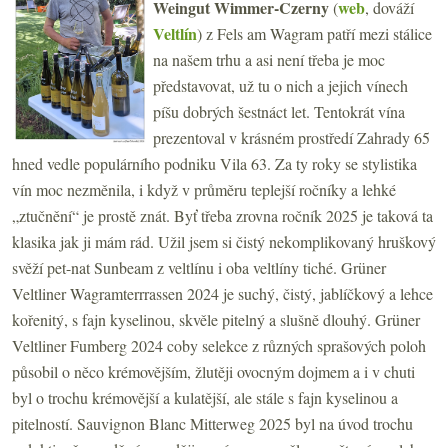
Weingut Wimmer-Czerny
web
(
, dováží
Veltlín
) z Fels am Wagram patří mezi stálice
na našem trhu a asi není třeba je moc
představovat, už tu o nich a jejich vínech
píšu dobrých šestnáct let. Tentokrát vína
prezentoval v krásném prostředí Zahrady 65
hned vedle populárního podniku Vila 63. Za ty roky se stylistika
vín moc nezměnila, i když v průměru teplejší ročníky a lehké
„ztučnění“ je prostě znát. Byť třeba zrovna ročník 2025 je taková ta
klasika jak ji mám rád. Užil jsem si čistý nekomplikovaný hruškový
svěží pet-nat Sunbeam z veltlínu i oba veltlíny tiché. Grüner
Veltliner Wagramterrrassen 2024 je suchý, čistý, jablíčkový a lehce
kořenitý, s fajn kyselinou, skvěle pitelný a slušně dlouhý. Grüner
Veltliner Fumberg 2024 coby selekce z různých sprašových poloh
působil o něco krémovějším, žlutěji ovocným dojmem a i v chuti
byl o trochu krémovější a kulatější, ale stále s fajn kyselinou a
pitelností. Sauvignon Blanc Mitterweg 2025 byl na úvod trochu