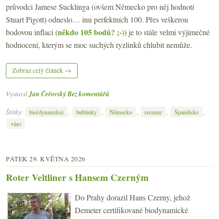
průvodci Jamese Sucklinga (ovšem Německo pro něj hodnotí
Stuart Pigott) odneslo… inu perfektních 100. Přes veškerou
někdo 105 bodů? ;-)
bodovou inflaci (
) je to stále velmi výjimečné
hodnocení, kterým se moc suchých ryzlinků chlubit nemůže.
Zobraz celý článek →
Vystavil
Jan Čeřovský
Bez komentářů
Štítky:
,
,
,
,
,
bio(dynamika)
bublinky
Německo
recenze
Španělsko
víno
PÁTEK 29. KVĚTNA 2026
Roter Veltliner s Hansem Czerným
Do Prahy dorazil Hans Czerny, jehož
Demeter certifikované biodynamické