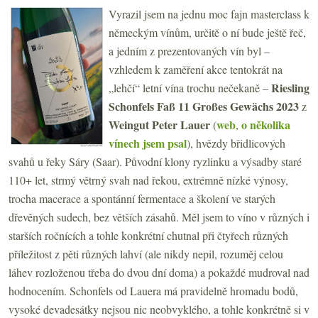
Vyrazil jsem na jednu moc fajn masterclass k
německým vínům, určitě o ní bude ještě řeč,
a jedním z prezentovaných vín byl –
vzhledem k zaměření akce tentokrát na
Riesling
„lehčí“ letní vína trochu nečekaně –
Schonfels Faß 11 Großes Gewächs 2023
z
Weingut
Peter Lauer
web
o několika
(
,
vínech jsem psal
), hvězdy břidlicových
svahů u řeky Sáry (Saar). Původní klony ryzlinku a výsadby staré
110+ let, strmý větrný svah nad řekou, extrémně nízké výnosy,
trocha macerace a spontánní fermentace a školení ve starých
dřevěných sudech, bez větších zásahů. Měl jsem to víno v různých i
starších ročnících a tohle konkrétní chutnal při čtyřech různých
příležitost z pěti různých lahví (ale nikdy nepil, rozuměj celou
láhev rozloženou třeba do dvou dní doma) a pokaždé mudroval nad
hodnocením. Schonfels od Lauera má pravidelně hromadu bodů,
vysoké devadesátky nejsou nic neobvyklého, a tohle konkrétně si v