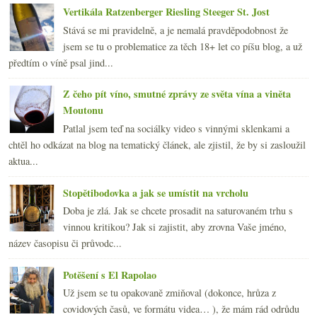
Vertikála Ratzenberger Riesling Steeger St. Jost
Stává se mi pravidelně, a je nemalá pravděpodobnost že
jsem se tu o problematice za těch 18+ let co píšu blog, a už
předtím o víně psal jind...
Z čeho pít víno, smutné zprávy ze světa vína a viněta
Moutonu
Patlal jsem teď na sociálky video s vinnými sklenkami a
chtěl ho odkázat na blog na tematický článek, ale zjistil, že by si zasloužil
aktua...
Stopětibodovka a jak se umístit na vrcholu
Doba je zlá. Jak se chcete prosadit na saturovaném trhu s
vinnou kritikou? Jak si zajistit, aby zrovna Vaše jméno,
název časopisu či průvodc...
Potěšení s El Rapolao
Už jsem se tu opakovaně zmiňoval (dokonce, hrůza z
covidových časů, ve formátu videa… ), že mám rád odrůdu