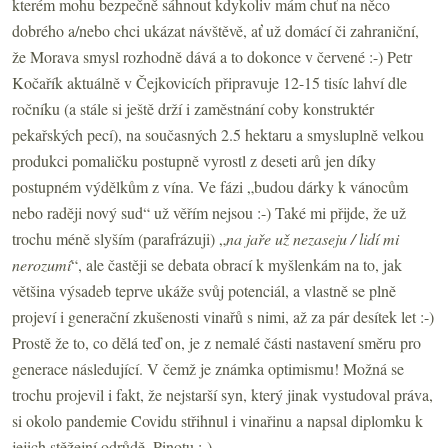
kterém mohu bezpečně sáhnout kdykoliv mám chuť na něco
dobrého a/nebo chci ukázat návštěvě, ať už domácí či zahraniční,
že Morava smysl rozhodně dává a to dokonce v červené :-) Petr
Kočařík aktuálně v Čejkovicích připravuje 12-15 tisíc lahví dle
ročníku (a stále si ještě drží i zaměstnání coby konstruktér
pekařských pecí), na současných 2.5 hektaru a smysluplně velkou
produkci pomaličku postupně vyrostl z deseti arů jen díky
postupném výdělkům z vína. Ve fázi „budou dárky k vánocům
nebo raději nový sud“ už věřím nejsou :-) Také mi přijde, že už
trochu méně slyším (parafrázuji) „
na jaře už nezaseju / lidí mi
nerozumí
“, ale častěji se debata obrací k myšlenkám na to, jak
většina výsadeb teprve ukáže svůj potenciál, a vlastně se plně
projeví i generační zkušenosti vinařů s nimi, až za pár desítek let :-)
Prostě že to, co dělá teď on, je z nemalé části nastavení směru pro
generace následující. V čemž je známka optimismu! Možná se
trochu projevil i fakt, že nejstarší syn, který jinak vystudoval práva,
si okolo pandemie Covidu střihnul i vinařinu a napsal diplomku k
jejich stěžejní odrůdě, Pinotu :-)