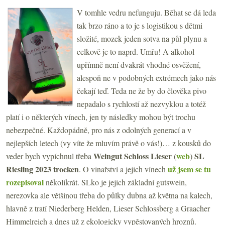
V tomhle vedru nefunguju. Běhat se dá leda
tak brzo ráno a to je s logistikou s dětmi
složité, mozek jeden sotva na půl plynu a
celkově je to naprd. Umřu! A alkohol
upřímně není dvakrát vhodné osvěžení,
alespoň ne v podobných extrémech jako nás
čekají teď. Teda ne že by do člověka pivo
nepadalo s rychlostí až nezvyklou a totéž
platí i o některých vínech, jen ty následky mohou být trochu
nebezpečné. Každopádně, pro nás z odolných generací a v
nejlepších letech (vy víte že mluvím právě o vás!)… z kousků do
Weingut Schloss Lieser
web
SL
veder bych vypíchnul třeba
(
)
Riesling 2023 trocken
už jsem se tu
. O vinařství a jejich vínech
rozepisoval
několikrát. SLko je jejich základní gutswein,
nerezovka ale většinou třeba do půlky dubna až května na kalech,
hlavně z tratí Niederberg Helden, Lieser Schlossberg a Graacher
Himmelreich a dnes už z ekologicky vypěstovaných hroznů.