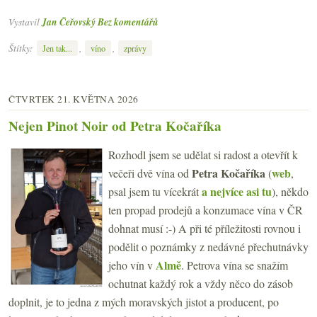
Vystavil
Jan Čeřovský
Bez komentářů
Štítky:
,
,
Jen tak...
víno
zprávy
ČTVRTEK 21. KVĚTNA 2026
Nejen Pinot Noir od Petra Kočaříka
Rozhodl jsem se udělat si radost a otevřít k
Petra Kočaříka
web
večeři dvě vína od
(
,
a nejvíce asi tu
psal jsem tu vícekrát
), někdo
ten propad prodejů a konzumace vína v ČR
dohnat musí :-) A při té příležitosti rovnou i
podělit o poznámky z nedávné přechutnávky
Almě
jeho vín v
. Petrova vína se snažím
ochutnat každý rok a vždy něco do zásob
doplnit, je to jedna z mých moravských jistot a producent, po