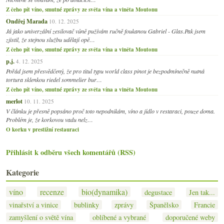
Z čeho pít víno, smutné zprávy ze světa vína a viněta Moutonu
Ondřej Marada
10. 12. 2025
Já jako univerzální zesilovač vůně pužívám ručně foukanou Gabriel - Glas.Pak jsem
zjistil, že stejnou službu udělají opě…
Z čeho pít víno, smutné zprávy ze světa vína a viněta Moutonu
p.j.
4. 12. 2025
Pořád jsem přesvědčený, že pro titul typu world class pinot je bezpodmínečně nutná
tortura sklenkou riedel sommelier bur…
Z čeho pít víno, smutné zprávy ze světa vína a viněta Moutonu
merlot
10. 11. 2025
V článku je přesně popsáno proč toto nepodnikám, víno a jídlo v restaraci, pouze doma.
Problém je, že korkovou vadu nelz…
O korku v prestižní restauraci
Přihlásit k odběru všech komentářů (RSS)
Kategorie
víno
recenze
bio(dynamika)
degustace
Jen tak...
vinařství a vinice
bublinky
zprávy
Španělsko
Francie
zamyšlení o světě vína
oblíbené a vybrané
doporučené weby