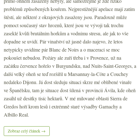
přímo ohněm zasaženy nebyly, ale samozřejmě je zde riziko
problémů způsobených kouřem. Nejprestižnější apelace mají zatím
štěstí, ale některé z okrajových zasaženy jsou. Paradoxně může
pomoct současný stav hroznů, které jsou ve vývoji tak trochu
zaseklé kvůli brutálním horkům a vodnímu stresu, ale jak to vše
dopadne se uvidí. Pár vinařství už jasně dalo najevo, že letos
netypicky uvidíme pár Blanc de Noirs a o maceraci se moc
pokoušet nebudou. Požáry ale zuří třeba i v Provence, už na
začátku července hořelo v Burgundsku, nad Nuits-Saint-Georges, a
další velký oheň se teď rozšířil u Marsannay-la-Côte a Couchey
nedaleko Dijonu. Já dost sleduju situaci skrze mé oblíbené vinaře
ve Španělsku, tam je situace dost šílená v provincii Ávila, kde oheň
zasáhl už desítky tisíc hektarů. V mé milované oblasti Sierra de
Gredos hoří krom lesů i extrémně staré výsadby Garnachy a
Albillo Real.
Zobraz celý článek →