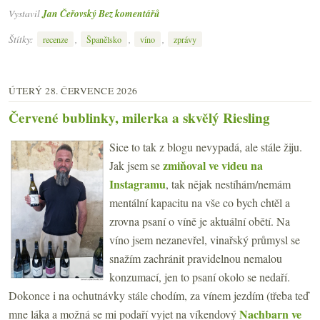
Vystavil
Jan Čeřovský
Bez komentářů
Štítky:
,
,
,
recenze
Španělsko
víno
zprávy
ÚTERÝ 28. ČERVENCE 2026
Červené bublinky, milerka a skvělý Riesling
Sice to tak z blogu nevypadá, ale stále žiju.
zmiňoval ve videu na
Jak jsem se
Instagramu
, tak nějak nestíhám/nemám
mentální kapacitu na vše co bych chtěl a
zrovna psaní o víně je aktuální obětí. Na
víno jsem nezanevřel, vinařský průmysl se
snažím zachránit pravidelnou nemalou
konzumací, jen to psaní okolo se nedaří.
Dokonce i na ochutnávky stále chodím, za vínem jezdím (třeba teď
Nachbarn ve
mne láka a možná se mi podaří vyjet na víkendový