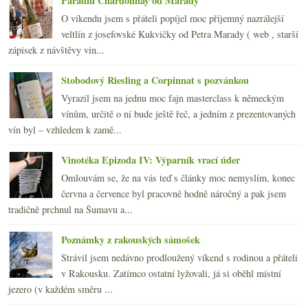
Parádní Chardonnay od Marady
O víkendu jsem s přáteli popíjel moc příjemný nazrálejší
veltlín z josefovské Kukvičky od Petra Marady ( web , starší
zápisek z návštěvy vin...
Stobodový Riesling a Corpinnat s pozvánkou
Vyrazil jsem na jednu moc fajn masterclass k německým
vínům, určitě o ní bude ještě řeč, a jedním z prezentovaných
vín byl – vzhledem k zamě...
Vinotéka Epizoda IV: Výparník vrací úder
Omlouvám se, že na vás teď s články moc nemyslím, konec
června a července byl pracovně hodně náročný a pak jsem
tradičně prchnul na Šumavu a...
Poznámky z rakouských sámošek
Strávil jsem nedávno prodloužený víkend s rodinou a přáteli
v Rakousku. Zatímco ostatní lyžovali, já si oběhl místní
jezero (v každém směru ...