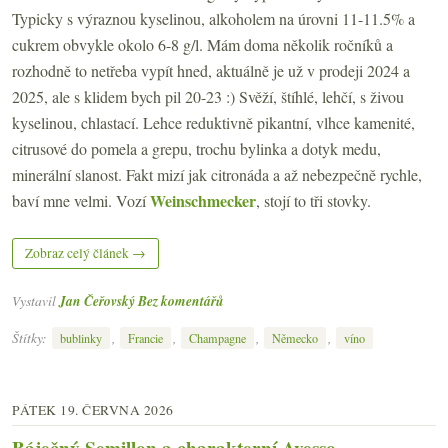
Typicky s výraznou kyselinou, alkoholem na úrovni 11-11.5% a
cukrem obvykle okolo 6-8 g/l. Mám doma několik ročníků a
rozhodně to netřeba vypít hned, aktuálně je už v prodeji 2024 a
2025, ale s klidem bych pil 20-23 :) Svěží, štíhlé, lehčí, s živou
kyselinou, chlastací. Lehce reduktivně pikantní, vlhce kamenité,
citrusové do pomela a grepu, trochu bylinka a dotyk medu,
minerální slanost. Fakt mizí jak citronáda a až nebezpečně rychle,
Weinschmecker
baví mne velmi. Vozí
, stojí to tři stovky.
Zobraz celý článek →
Vystavil
Jan Čeřovský
Bez komentářů
Štítky:
,
,
,
,
bublinky
Francie
Champagne
Německo
víno
PÁTEK 19. ČERVNA 2026