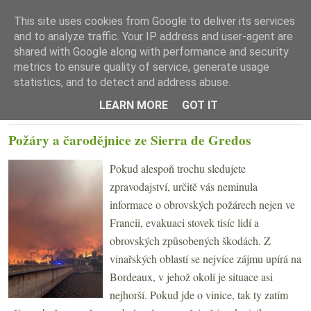
This site uses cookies from Google to deliver its services
and to analyze traffic. Your IP address and user-agent are
shared with Google along with performance and security
metrics to ensure quality of service, generate usage
statistics, and to detect and address abuse.
☰ Menu
LEARN MORE
GOT IT
PÁTEK 31. ČERVENCE 2026
Požáry a čarodějnice ze Sierra de Gredos
Pokud alespoň trochu sledujete
zpravodajství, určitě vás neminula
informace o obrovských požárech nejen ve
Francii, evakuaci stovek tisíc lidí a
obrovských způsobených škodách. Z
vinařských oblastí se nejvíce zájmu upírá na
Bordeaux, v jehož okolí je situace asi
nejhorší. Pokud jde o vinice, tak ty zatím