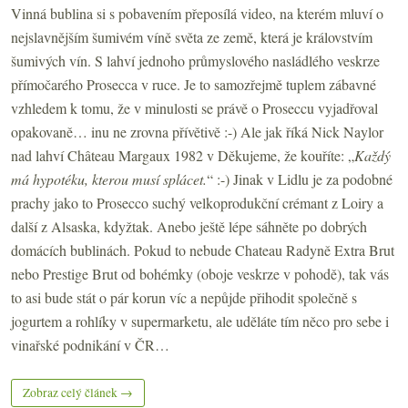
Vinná bublina si s pobavením přeposílá video, na kterém mluví o
nejslavnějším šumivém víně světa ze země, která je královstvím
šumivých vín. S lahví jednoho průmyslového nasládlého veskrze
přímočarého Prosecca v ruce. Je to samozřejmě tuplem zábavné
vzhledem k tomu, že v minulosti se právě o Proseccu vyjadřoval
opakovaně… inu ne zrovna přívětivě :-) Ale jak říká Nick Naylor
nad lahví Château Margaux 1982 v Děkujeme, že kouříte: „
Každý
má hypotéku, kterou musí splácet.
“ :-) Jinak v Lidlu je za podobné
prachy jako to Prosecco suchý velkoprodukční crémant z Loiry a
další z Alsaska, kdyžtak. Anebo ještě lépe sáhněte po dobrých
domácích bublinách. Pokud to nebude Chateau Radyně Extra Brut
nebo Prestige Brut od bohémky (oboje veskrze v pohodě), tak vás
to asi bude stát o pár korun víc a nepůjde přihodit společně s
jogurtem a rohlíky v supermarketu, ale uděláte tím něco pro sebe i
vinařské podnikání v ČR…
Zobraz celý článek →