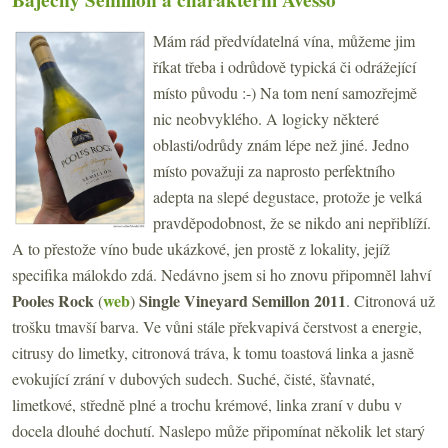
Báječný Semillon a charakterní Avesso
Mám rád předvídatelná vína, můžeme jim
říkat třeba i odrůdově typická či odrážející
místo původu :-) Na tom není samozřejmě
nic neobvyklého. A logicky některé
oblasti/odrůdy znám lépe než jiné. Jedno
místo považuji za naprosto perfektního
adepta na slepé degustace, protože je velká
pravděpodobnost, že se nikdo ani nepřiblíží.
A to přestože víno bude ukázkové, jen prostě z lokality, jejíž
specifika málokdo zdá. Nedávno jsem si ho znovu připomněl lahví
Pooles Rock
web
Single Vineyard Semillon 2011
(
)
. Citronová už
trošku tmavší barva. Ve vůni stále překvapivá čerstvost a energie,
citrusy do limetky, citronová tráva, k tomu toastová linka a jasně
evokující zrání v dubových sudech. Suché, čisté, šťavnaté,
limetkové, středně plné a trochu krémové, linka zraní v dubu v
docela dlouhé dochutí. Naslepo může připomínat několik let starý