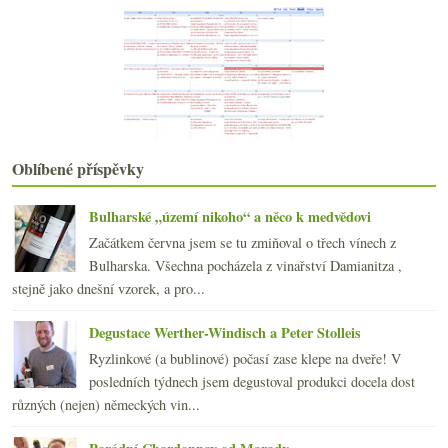
Oblíbené příspěvky
Bulharské „území nikoho“ a něco k medvědovi
Začátkem června jsem se tu zmiňoval o třech vínech z
Bulharska. Všechna pocházela z vinařství Damianitza ,
stejně jako dnešní vzorek, a pro...
Degustace Werther-Windisch a Peter Stolleis
Ryzlinkové (a bublinové) počasí zase klepe na dveře! V
posledních týdnech jsem degustoval produkci docela dost
různých (nejen) německých vin...