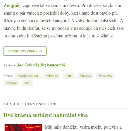
Znojmě
), zajímavé lahve sem tam otevřu. Pro dnešek se zkusím
zmínit o pár vínech z poslední doby, která mne dost bavilo pít.
Různých stylů a cenových kategorií. A záhy dodám další sadu. A
hlavně budu doufat, že se mi podaří v následujících měsících zase
trochu vrátit k běžnému psacímu režimu. Ale je to složité :-)
Zobraz celý článek →
Vystavil
Jan Čeřovský
Bez komentářů
Štítky:
,
,
,
,
,
bio(dynamika)
bublinky
Itálie
Morava
Německo
,
recenze
víno
STŘEDA 1. ČERVENCE 2026
Dvě krásná seriózní naturální vína
Můj milý deníčku, vedra trochu polevila a