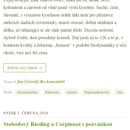
kořenitosti a zároveň od vůně jasně vyšší kyseliny. Suché, čisté,
šťavnaté, s výraznou kyselinou (tohle fakt není pro příznivce
měkčích sladších červenisek), tmavě ovocné, dobrá struktura a
délka, už uhlazující se ale stále patrné tříslo. Docela seriózní,
stylově tvrdší, dost povedený kousek. Dal jsem za to 12€ a to je, v
kontextu kvality a řekněme „bonusu“ v podobě biodynamiky a věcí
okolo, více než fér cena.
Zobraz celý článek →
Vystavil
Jan Čeřovský
Bez komentářů
Štítky:
,
,
,
,
bio(dynamika)
Rakousko
recenze
Supermarketovky
víno
PÁTEK 5. ČERVNA 2026
Stobodový Riesling a Corpinnat s pozvánkou