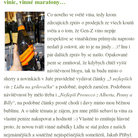
vinic, vinné maratony…
Co nového ve světě vína, tedy krom
zdrcujících zpráv o prodejích ze všech koutů
světa a o tom, že Gen-Z víno nepije
(respektive se vinařskému průmyslu naprosto
nedaří ji oslovit, ale to je na jindy…)? Inu i
pár dalších zpráv by se našlo. Opakovaně
jsem se zmiňoval, že kdybych chtěl vyšší
návštěvnost blogu, tak tu budu místo o
sherry a novinkách v Juře pravidelně vydávat články „
5 nejlepších
vín z Lidlu na grilovačku
“ a podobně, úspěch zaručen. Podobnou
návštěvnost by mělo třeba i „
Nejlepší Prosecco z Alberta, Penny a
Billy
“, na podobné články prostě chodí i davy mimo mou běžnou
bublinu. A o tahle témata je zájem, jen mne příliš nebaví ta vína za
vlastní peníze nakupovat a hodnotit :-) Vlastně to zmiňuju hlavně
proto, že novou tváří vinné nabídky Lidlu se stal jeden z našich
nejznámějších a soutěžně nejúspěšnějších someliérů, Jakub Přibyl.