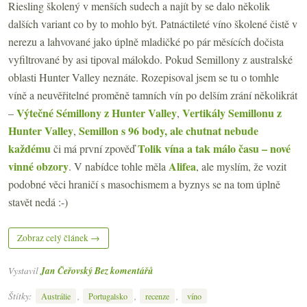
Riesling školený v menších sudech a najít by se dalo několik
dalších variant co by to mohlo být. Patnáctileté víno školené čistě v
nerezu a lahvované jako úplně mladičké po pár měsících dočista
vyfiltrované by asi tipoval málokdo. Pokud Semillony z australské
oblasti Hunter Valley neznáte. Rozepisoval jsem se tu o tomhle
víně a neuvěřitelné proměně tamních vín po delším zrání několikrát
Výtečné Sémillony z Hunter Valley
Vertikály Semillonu z
–
,
Hunter Valley
Semillon s 96 body, ale chutnat nebude
,
každému
Tolik vína a tak málo času – nové
či má první zpověď
vinné obzory
Alifea
. V nabídce tohle měla
, ale myslím, že vozit
podobné věci hraničí s masochismem a byznys se na tom úplně
stavět nedá :-)
Zobraz celý článek →
Vystavil
Jan Čeřovský
Bez komentářů
Štítky:
,
,
,
Austrálie
Portugalsko
recenze
víno