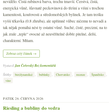
nevidělo. Čistá rubínová barva, trochu tmavší. Čerstvá, čistá,
energická vůně, šťavnatě peckovinová do třešní a višní s trochou
kamenitosti, kouřovosti a středomořských bylinek. Je tam trošku
vyšší těkavka (0.8 zhruba), ale upřímně vůbec ničemu to nevadí a
tak nějak pomáhá nést ty ostatní vůně. Suché, čisté, precizní, na to
jak zrale „teple“ ovocné až neuvěřitelně dobře pitelné, delší,
charakterní. Mňam.
Zobraz celý článek →
Vystavil
Jan Čeřovský
Bez komentářů
Štítky:
,
,
,
,
,
bio(dynamika)
bublinky
Chorvatsko
recenze
Španělsko
víno
PÁTEK 26. ČERVNA 2026
Riesling a bubliny do vedra