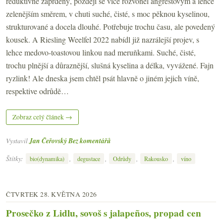
reduktivně zaprděný, později se více rozvoněl angreštovým a lehce
zelenějším směrem, v chuti suché, čisté, s moc pěknou kyselinou,
strukturované a docela dlouhé. Potřebuje trochu času, ale povedený
kousek. A Riesling Weelfel 2022 nabídl již nazrálejší projev, s
lehce medovo-toastovou linkou nad meruňkami. Suché, čisté,
trochu plnější a důraznější, slušná kyselina a délka, vyvážené. Fajn
ryzlink! Ale dneska jsem chtěl psát hlavně o jiném jejich víně,
respektive odrůdě…
Zobraz celý článek →
Vystavil
Jan Čeřovský
Bez komentářů
Štítky:
,
,
,
,
bio(dynamika)
degustace
Odrůdy
Rakousko
víno
ČTVRTEK 28. KVĚTNA 2026
Prosečko z Lidlu, sovoš s jalapeños, propad cen