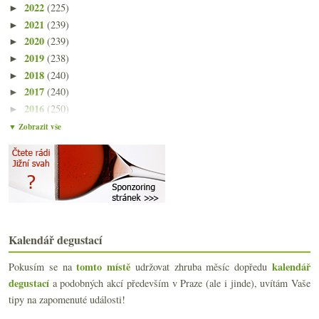
2022
(225)
►
2021
(239)
►
2020
(239)
►
2019
(238)
►
2018
(240)
►
2017
(240)
►
2016
(250)
►
2015
(251)
►
▼ Zobrazit vše
2014
(254)
►
2013
(249)
►
2012
(254)
►
2011
(252)
►
2010
(249)
►
2009
(249)
►
Kalendář degustací
2008
(270)
►
2007
(108)
►
tomto místě
kalendář
Pokusím se na
udržovat zhruba měsíc dopředu
degustací
a podobných akcí především v Praze (ale i jinde), uvítám Vaše
tipy na zapomenuté události!