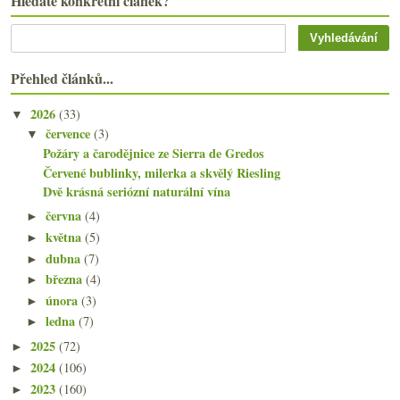
Hledáte konkrétní článek?
Přehled článků...
2026
(33)
▼
července
(3)
▼
Požáry a čarodějnice ze Sierra de Gredos
Červené bublinky, milerka a skvělý Riesling
Dvě krásná seriózní naturální vína
června
(4)
►
května
(5)
►
dubna
(7)
►
března
(4)
►
února
(3)
►
ledna
(7)
►
2025
(72)
►
2024
(106)
►
2023
(160)
►