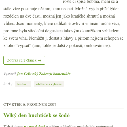
roste či spíše bobtná, mění se a
stále více posunuje někam, kam nechci. Možná vyjde příští týden
rozdělen na dvě části, možná jen jako kratičké shrnutí a možná
vůbec. Jsou momenty, které radikálně ovlivní vnímání určité věci,
pro mne byla středeční degustace takovým okamžikem vzhledem
ke světu vína. Nemůžu ji dostat z hlavy a přitom nejsem schopen se
z toho “vypsat” (ano, tohle je další z pokusů, omlouvám se).
Zobraz celý článek →
Vystavil
Jan Čeřovský
Zobrazit komentáře
Štítky:
,
Jen tak...
oblíbené a vybrané
ČTVRTEK 6. PROSINCE 2007
Velký den buchtiček se šodó
poprvé četl
Když jsem
o plánu několika pražských restaurací