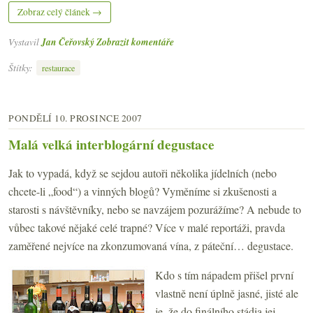
Zobraz celý článek →
Vystavil
Jan Čeřovský
Zobrazit komentáře
Štítky:
restaurace
PONDĚLÍ 10. PROSINCE 2007
Malá velká interblogární degustace
Jak to vypadá, když se sejdou autoři několika jídelních (nebo
chcete-li „food“) a vinných blogů? Vyměníme si zkušenosti a
starosti s návštěvníky, nebo se navzájem pozurážíme? A nebude to
vůbec takové nějaké celé trapné? Více v malé reportáži, pravda
zaměřené nejvíce na zkonzumovaná vína, z páteční… degustace.
Kdo s tím nápadem přišel první
vlastně není úplně jasné, jisté ale
je, že do finálního stádia jej