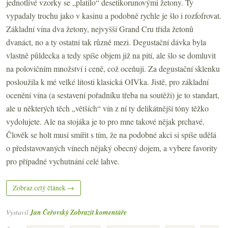
jednotlivé vzorky se „platilo“ desetikorunovými žetony. Ty
vypadaly trochu jako v kasinu a podobně rychle je šlo i rozfofrovat.
Základní vína dva žetony, nejvyšší Grand Cru třída žetonů
dvanáct, no a ty ostatní tak různě mezi. Degustační dávka byla
vlastně půldecka a tedy spíše objem již na pití, ale šlo se domluvit
na polovičním množství i ceně, což oceňuji. Za degustační sklenku
posloužila k mé velké lítosti klasická OIVka. Jistě, pro základní
ocenění vína (a sestavení pořadníku třeba na soutěži) je to standart,
ale u některých těch „větších“ vín z ní ty delikátnější tóny těžko
vydolujete. Ale na stojáka je to pro mne takové nějak prchavé.
Člověk se holt musí smířit s tím, že na podobné akci si spíše udělá
o představovaných vínech nějaký obecný dojem, a vybere favority
pro případné vychutnání celé lahve.
Zobraz celý článek →
Vystavil
Jan Čeřovský
Zobrazit komentáře