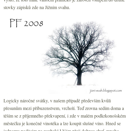
stovky zápisků zde na Jižním svahu.
Logicky náročné svátky, v našem případě především kvůli
přesunům mezi příbuzenstvem, vrcholí. Teď zrovna sedím doma a
těším se z příjemného překvapení, i zde v malém podkrkonošském
městečku je konečně vinotéka a lze koupit slušné víno. Hned se
jednomu podívám na zoubek! I Vám přeji dobrou chuť, mnoho