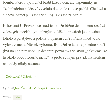
bomba, kterou bych chtěl baštit každý den, ale vzpomínky na
školní jídelnu a dětství vyvolalo dokonale a to se počítá. Chuťová a
čichová paměť je úžasná věc! :o) Tak zase za pár let…
K hostinci U Provaznice snad jen to, že běžné denní menu sestává
z českých
specialit typu různých gulášků, prostředí je k hostinci
tohoto typu stylové a poloha v úplném centru Prahy hned vedle
výlezu z metra Můstek výborná. Bohužel se tam i v poledne kouří
(byť na jídelním lístku je decentní poznámka ve stylu „děkujeme, že
tu okolo obědu kouříte méně“) a proto se mým pravidelným cílem
na obědy nikdy nestane.
Zobraz celý článek →
Vystavil
Jan Čeřovský
Zobrazit komentáře
Štítky:
jídlo