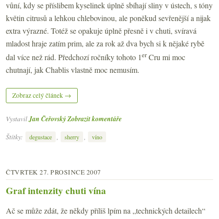
vůní, kdy se příslibem kyselinek úplně sbíhají sliny v ústech, s tóny
květin citrusů a lehkou chlebovinou, ale poněkud sevřenější a nijak
extra výrazné. Totéž se opakuje úplně přesně i v chuti, svíravá
mladost hraje zatím prim, ale za rok až dva bych si k nějaké rybě
er
dal více než rád. Předchozí ročníky tohoto 1
Cru mi moc
chutnají, jak Chablis vlastně moc nemusím.
Zobraz celý článek →
Vystavil
Jan Čeřovský
Zobrazit komentáře
Štítky:
,
,
degustace
sherry
víno
ČTVRTEK 27. PROSINCE 2007
Graf intenzity chuti vína
Ač se může zdát, že někdy příliš lpím na „technických detailech“