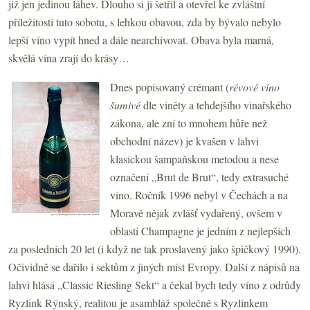
již jen jedinou láhev. Dlouho si ji šetřil a otevřel ke zvláštní
příležitosti tuto sobotu, s lehkou obavou, zda by bývalo nebylo
lepší víno vypít hned a dále nearchivovat. Obava byla marná,
skvělá vína zrají do krásy…
Dnes popisovaný crémant (
révové víno
šumivé
dle viněty a tehdejšího vinařského
zákona, ale zní to mnohem hůře než
obchodní název) je kvašen v lahvi
klasickou šampaňskou metodou a nese
označení „Brut de Brut“, tedy extrasuché
víno. Ročník 1996 nebyl v Čechách a na
Moravě nějak zvlášť vydařený, ovšem v
oblasti Champagne je jedním z nejlepších
za posledních 20 let (i když ne tak proslavený jako špičkový 1990).
Očividně se dařilo i sektům z jiných míst Evropy. Další z nápisů na
lahvi hlásá „Classic Riesling Sekt“ a čekal bych tedy víno z odrůdy
Ryzlink Rýnský, realitou je asambláž společně s Ryzlinkem