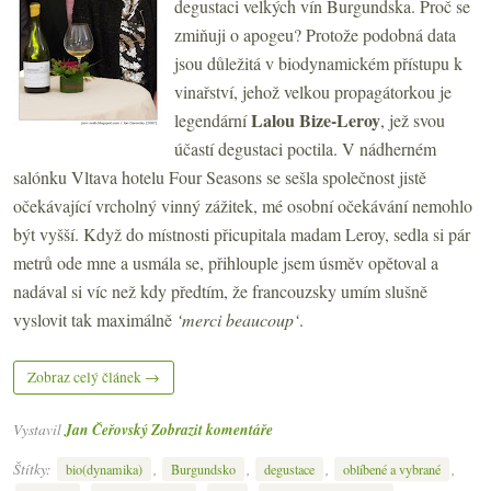
degustaci velkých vín Burgundska. Proč se
zmiňuji o apogeu? Protože podobná data
jsou důležitá v biodynamickém přístupu k
vinařství, jehož velkou propagátorkou je
Lalou Bize-Leroy
legendární
, jež svou
účastí degustaci poctila. V nádherném
salónku Vltava hotelu Four Seasons se sešla společnost jistě
očekávající vrcholný vinný zážitek, mé osobní očekávání nemohlo
být vyšší. Když do místnosti přicupitala madam Leroy, sedla si pár
metrů ode mne a usmála se, přihlouple jsem úsměv opětoval a
nadával si víc než kdy předtím, že francouzsky umím slušně
vyslovit tak maximálně
‘merci beaucoup‘
.
Zobraz celý článek →
Vystavil
Jan Čeřovský
Zobrazit komentáře
Štítky:
,
,
,
,
bio(dynamika)
Burgundsko
degustace
oblíbené a vybrané