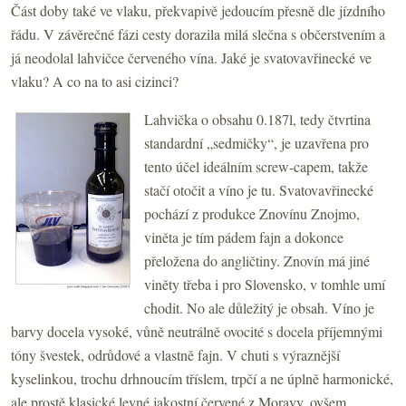
Část doby také ve vlaku, překvapivě jedoucím přesně dle jízdního
řádu. V závěrečné fázi cesty dorazila milá slečna s občerstvením a
já neodolal lahvičce červeného vína. Jaké je svatovavřinecké ve
vlaku? A co na to asi cizinci?
Lahvička o obsahu 0.187l, tedy čtvrtina
standardní „sedmičky“, je uzavřena pro
tento účel ideálním screw-capem, takže
stačí otočit a víno je tu. Svatovavřinecké
pochází z produkce Znovínu Znojmo,
viněta je tím pádem fajn a dokonce
přeložena do angličtiny. Znovín má jiné
viněty třeba i pro Slovensko, v tomhle umí
chodit. No ale důležitý je obsah. Víno je
barvy docela vysoké, vůně neutrálně ovocité s docela příjemnými
tóny švestek, odrůdové a vlastně fajn. V chuti s výraznější
kyselinkou, trochu drhnoucím tříslem, trpčí a ne úplně harmonické,
ale prostě klasické levné jakostní červené z Moravy, ovšem