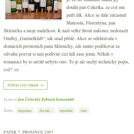
dotáhl pan Cuketka, za což mu
patří dík. Akce se dále zúčastnil
Matesola, Florentýna, pan
Sklenička a moje maličkost. K naší velké lítosti nakonec nedorazil
Ondřej „Gurmetklub“, tak snad příště. Akce se odehrávala v
domácích prostorách pana Skleničky, zde nutno poděkovat za
odvahu pozvat si tam podivné cizí lidi zase jemu. Někde v
restauraci by to určitě nebylo ono. To je ale suchý technický popis,
což? :o)
Zobraz celý článek →
Vystavil
Jan Čeřovský
Zobrazit komentáře
Štítky:
,
,
,
degustace
Jen tak...
reportáže
víno
PÁTEK 7. PROSINCE 2007