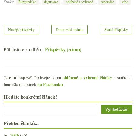
Štítky:
,
,
,
,
Burgundsko
degustace
oblíbené a vybrané
reportáže
víno
Novější příspěvky
Domovská stránka
Starší příspěvky
Příspěvky (Atom)
Přihlásit se k odběru:
Jste tu poprvé?
oblíbené a vybrané články
Podívejte se na
a staňte se
na Facebooku
fanouškem stránek
.
Hledáte konkrétní článek?
Přehled článků...
2026
(35)
►