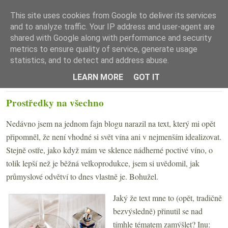
This site uses cookies from Google to deliver its services
and to analyze traffic. Your IP address and user-agent are
shared with Google along with performance and security
metrics to ensure quality of service, generate usage
statistics, and to detect and address abuse.
☰ Menu
LEARN MORE
GOT IT
PONDĚLÍ 31. PROSINCE 2007
Prostředky na všechno
Nedávno jsem na jednom fajn blogu narazil na text, který mi opět
připomněl, že není vhodné si svět vína ani v nejmenším idealizovat.
Stejně ostře, jako když mám ve sklence nádherné poctivé víno, o
tolik lepší než je běžná velkoprodukce, jsem si uvědomil, jak
průmyslové odvětví to dnes vlastně je. Bohužel.
Jaký že text mne to (opět, tradičně
bezvýsledně) přinutil se nad
tímhle tématem zamýšlet? Inu: