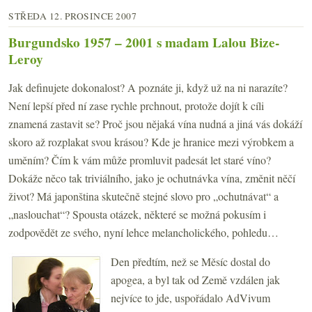
STŘEDA 12. PROSINCE 2007
Burgundsko 1957 – 2001 s madam Lalou Bize-
Leroy
Jak definujete dokonalost? A poznáte ji, když už na ni narazíte?
Není lepší před ní zase rychle prchnout, protože dojít k cíli
znamená zastavit se? Proč jsou nějaká vína nudná a jiná vás dokáží
skoro až rozplakat svou krásou? Kde je hranice mezi výrobkem a
uměním? Čím k vám může promluvit padesát let staré víno?
Dokáže něco tak triviálního, jako je ochutnávka vína, změnit něčí
život? Má japonština skutečně stejné slovo pro „ochutnávat“ a
„naslouchat“? Spousta otázek, některé se možná pokusím i
zodpovědět ze svého, nyní lehce melancholického, pohledu…
Den předtím, než se Měsíc dostal do
apogea, a byl tak od Země vzdálen jak
nejvíce to jde, uspořádalo AdVivum