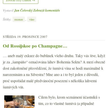
Zobraz celý článek →
Vystavil
Jan Čeřovský
Zobrazit komentáře
Štítky:
,
recenze
víno
STŘEDA 19. PROSINCE 2007
Od Rossijskoe po Champagne…
… aneb malý exkurz do bublinek všeho druhu. Taky vás štve, když
je za „šampáňo“ označována láhev Bohemia Sektu? A mrzí obecně
dost zakořeněné přesvědčení, že šumivá vína se hodí maximálně k
narozeninám a na Silvestra? Mne ano a i to byl jeden z důvodů,
proč uspořádat malé předvánoční posezení s několika lahvemi
šumivých vín.
Cílem bylo, krom seznámení účastníků s
tím, co to vlastně šumivá (a případně