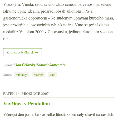
Vlašským. Viněta, svou zeleno-zlato-černou barevností na zelené
lahvi ne úplně ideální, prozradí obsah alkoholu 11% a
gastronomická doporučení – ke studeným úpravám kuřecího masa,
jeseterovitých a lososovitých ryb a kaviáru. Víno se pyšní zlatou
medailí z Vinofora 2000 v Chorvatsku, jedinou zlatou pro sekt ten
rok.
Zobraz celý článek →
Vystavil
Jan Čeřovský
Zobrazit komentáře
Štítky:
,
,
bublinky
recenze
víno
PÁTEK 14. PROSINCE 2007
Vavřinec v Pendolínu
Včerejší den jsem, ke své velké lítosti, skoro celý strávil na cestách.