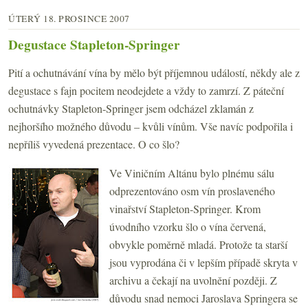
ÚTERÝ 18. PROSINCE 2007
Degustace Stapleton-Springer
Pití a ochutnávání vína by mělo být příjemnou událostí, někdy ale z
degustace s fajn pocitem neodejdete a vždy to zamrzí. Z páteční
ochutnávky Stapleton-Springer jsem odcházel zklamán z
nejhoršího možného důvodu – kvůli vínům. Vše navíc podpořila i
nepříliš vyvedená prezentace. O co šlo?
Ve Viničním Altánu bylo plnému sálu
odprezentováno osm vín proslaveného
vinařství Stapleton-Springer. Krom
úvodního vzorku šlo o vína červená,
obvykle poměrně mladá. Protože ta starší
jsou vyprodána či v lepším případě skryta v
archivu a čekají na uvolnění později. Z
důvodu snad nemoci Jaroslava Springera se