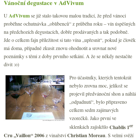
Vánoční degustace v AdVivum
AdVivum
U
se již stalo takovou malou tradicí, že před vánoci
proběhne ochutnávka „oblíbenců“ z průběhu roku – vín úspěšných
na předchozích degustacích, dobře prodávaných a tak podobně.
Jde o celkem fajn příležitost si tato vína „upřesnit“, pokud je člověk
má doma, případně zkusit znovu ohodnotit a srovnat nové
poznámky s těmi z doby prvního setkání. A že se někdy nestačíte
divit :o)
Pro účastníky, kterých tentokrát
nebylo zrovna moc, jelikož se
projevil předvánoční shon a náhlá
„odpadnutí“, bylo připraveno
celkem sedm zajímavých
vzorečků. Jako první ve
er
Chablis 1
sklenkách zajiskřilo
Cru „Vaillon“ 2006
Christian Moreau
z vinařství
. S velmi svěží