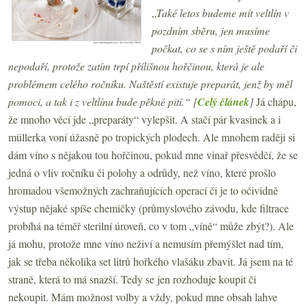
„
Také letos budeme mít veltlín v
pozdním sběru, jen musíme
počkat, co se s ním ještě podaří či
nepodaří, protože zatím trpí přílišnou hořčinou, která je ale
problémem celého ročníku. Naštěstí existuje preparát, jenž by měl
pomoci, a tak i z veltlínu bude pěkné pití.“ [
Celý článek
]
Já chápu,
že mnoho věcí jde „preparáty“ vylepšit. A stačí pár kvasinek a i
müllerka voní úžasně po tropických plodech. Ale mnohem raději si
dám víno s nějakou tou hořčinou, pokud mne vinař přesvědčí, že se
jedná o vliv ročníku či polohy a odrůdy, než víno, které prošlo
hromadou všemožných zachraňujících operací či je to očividně
výstup nějaké spíše chemičky (průmyslového závodu, kde filtrace
probíhá na téměř sterilní úroveň, co v tom „víně“ může zbýt?). Ale
já mohu, protože mne víno neživí a nemusím přemýšlet nad tím,
jak se třeba několika set litrů hořkého vlašáku zbavit. Já jsem na té
straně, která to má snazší. Tedy se jen rozhoduje koupit či
nekoupit. Mám možnost volby a vždy, pokud mne obsah lahve