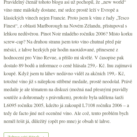
Pravidelný čtenář tohoto blogu asi už pochopil, že „new world“
víno mne málokdy dostane, mé srdce prostě leží v Evropě a
klasických vínech nejen Francie. Proto jsem k vínu z řady „Tesco
Finest“, z oblasti Marlborough na Novém Zélandu, přistupoval s
lehkou nedůvěrou. Pinot Noir mladého ročníku 2006? Místo korku
screw-cap? Na druhou stranu jsem toto víno chutnal před pár
měsíci, z lahve hezkých pár hodin naoxidované, přinesené z
hodnocení pro Víno Revue, a přišlo mi skvělé. V časopise pak
dostalo 89 bodů a informace o ceně hlásala 259,- Kč. Inu zajímavá
koupě. Když jsem tu láhev nedávno viděl za akčních 199,- Kč,
totožné víno již s nálepkou stříbrné medaile, prostě neodolal. Právě
medaile je ale tématem na diskuzi (možná nad přesnými pravidly
soutěže a dohromady s právníkem), protože byla udělena šarži
L6095 ročníku 2005, kdežto já zakoupil L7108 ročníku 2006 – a
tedy de facto jiné než oceněné víno. Ale což, tento problém bych
neměl řešit já, důležitý (opět pro mne) je obsah té lahve.