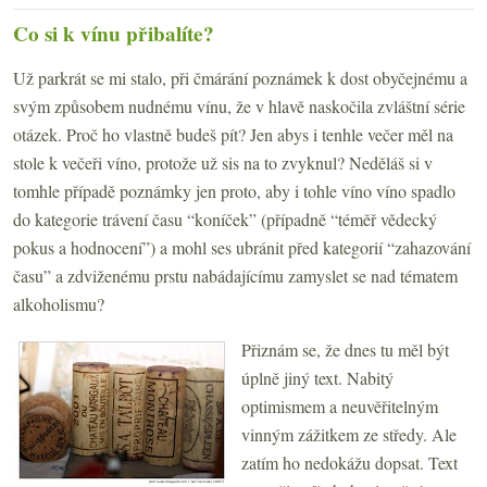
Co si k vínu přibalíte?
Už parkrát se mi stalo, při čmárání poznámek k dost obyčejnému a
svým způsobem nudnému vínu, že v hlavě naskočila zvláštní série
otázek. Proč ho vlastně budeš pít? Jen abys i tenhle večer měl na
stole k večeři víno, protože už sis na to zvyknul? Neděláš si v
tomhle případě poznámky jen proto, aby i tohle víno víno spadlo
do kategorie trávení času “koníček” (případně “téměř vědecký
pokus a hodnocení”) a mohl ses ubránit před kategorií “zahazování
času” a zdviženému prstu nabádajícímu zamyslet se nad tématem
alkoholismu?
Přiznám se, že dnes tu měl být
úplně jiný text. Nabitý
optimismem a neuvěřitelným
vinným zážitkem ze středy. Ale
zatím ho nedokážu dopsat. Text