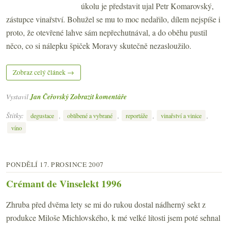
úkolu je představit ujal Petr Komarovský,
zástupce vinařství. Bohužel se mu to moc nedařilo, dílem nejspíše i
proto, že otevřené lahve sám nepřechutnával, a do oběhu pustil
něco, co si nálepku špiček Moravy skutečně nezasloužilo.
Zobraz celý článek →
Vystavil
Jan Čeřovský
Zobrazit komentáře
Štítky:
,
,
,
,
degustace
oblíbené a vybrané
reportáže
vinařství a vinice
víno
PONDĚLÍ 17. PROSINCE 2007
Crémant de Vinselekt 1996
Zhruba před dvěma lety se mi do rukou dostal nádherný sekt z
produkce Miloše Michlovského, k mé velké lítosti jsem poté sehnal