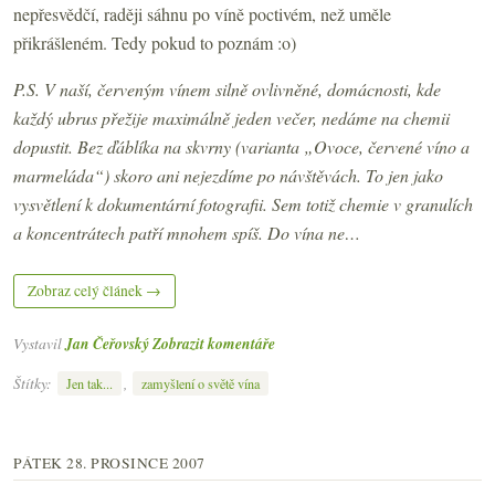
nepřesvědčí, raději sáhnu po víně poctivém, než uměle
přikrášleném. Tedy pokud to poznám :o)
P.S. V naší, červeným vínem silně ovlivněné, domácnosti, kde
každý ubrus přežije maximálně jeden večer, nedáme na chemii
dopustit. Bez ďáblíka na skvrny (varianta „Ovoce, červené víno a
marmeláda“) skoro ani nejezdíme po návštěvách. To jen jako
vysvětlení k dokumentární fotografii. Sem totiž chemie v granulích
a koncentrátech patří mnohem spíš. Do vína ne…
Zobraz celý článek →
Vystavil
Jan Čeřovský
Zobrazit komentáře
Štítky:
,
Jen tak...
zamyšlení o světě vína
PÁTEK 28. PROSINCE 2007