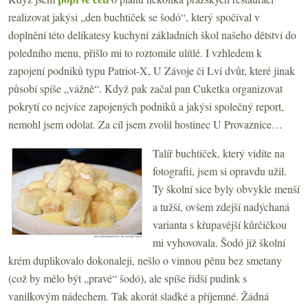
realizovat jakýsi „den buchtiček se šodó“, který spočíval v
doplnění této delikatesy kuchyní základních škol našeho dětství do
poledního menu, přišlo mi to roztomile ulítlé. I vzhledem k
zapojení podniků typu Patriot-X, U Závoje či Lví dvůr, které jinak
působí spíše „vážně“. Když pak začal pan Cuketka organizovat
pokrytí co nejvíce zapojených podniků a jakýsi společný report,
nemohl jsem odolat. Za cíl jsem zvolil hostinec U Provaznice…
Talíř buchtiček, který vidíte na
fotografii, jsem si opravdu užil.
Ty školní sice byly obvykle menší
a tužší, ovšem zdejší nadýchaná
varianta s křupavější kůrčičkou
mi vyhovovala. Šodó již školní
krém duplikovalo dokonaleji, nešlo o vinnou pěnu bez smetany
(což by mělo být „pravé“ šodó), ale spíše řidší pudink s
vanilkovým nádechem. Tak akorát sladké a příjemné. Žádná