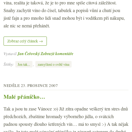
vína, realita je taková, že je to pro mne spíše citová záležitost.
Snahy zachytit víno do čísel, tabulek a popisů vůní a chutí jsou
jistě fajn a pro mnoho lidí snad mohou být i vodítkem při nákupu,
ale nic se nemá přehánět.
Zobraz celý článek →
Vystavil
Jan Čeřovský
Zobrazit komentáře
Štítky:
,
Jen tak...
zamyšlení o světě vína
NEDĚLE 23. PROSINCE 2007
Malé přáníčko…
Tak a jsou tu zase Vánoce :o) Již zítra opadne veškerý ten stres dnů
předchozích, zbaštíme hromady výborného jídla, o svátcích
padnou spousty dlouho šetřených vín… má to smysl :-) A tak nějak
vyšlo, že toto malé vánoční přáníčko je zároveň vstupem do druhé