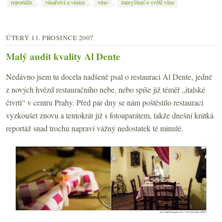
,
,
,
reportáže
vinařství a vinice
víno
zamyšlení o světě vína
ÚTERÝ 11. PROSINCE 2007
Malý audit kvality Al Dente
Nedávno jsem tu docela nadšeně psal o restauraci Al Dente, jedné
z nových hvězd restauračního nebe, nebo spíše již téměř „italské
čtvrti“ v centru Prahy. Před pár dny se nám poštěstilo restauraci
vyzkoušet znovu a tentokrát již s fotoaparátem, takže dnešní krátká
reportáž snad trochu napraví vážný nedostatek té minulé.