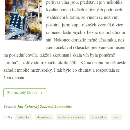
perlivá) vína jsou, představit je v několika
kvalitativních řadách a různých podobách.
Vzhledem k tomu, že vínem se neživím,
posbíral jsem kupu různých vzorečků více
či méně dostupných v běžné maloobchodní
síti. Nakonec dorazilo méně účastníků, než
jsem očekával (klasické předvánoční rušení
na poslední chvíli), takže i zkoumaná škála vín byla poměrně
„hrubá“ – z důvodu rozpočtu okolo 250,- Kč na osobu prostě nešlo
zařadit mnohé mezivzorky. I tak bylo co chutnat a rozpoutala se
živá debata.
Zobraz celý článek →
Vystavil
Jan Čeřovský
Zobrazit komentáře
Štítky:
,
,
,
,
bublinky
degustace
oblíbené a vybrané
Španělsko
víno