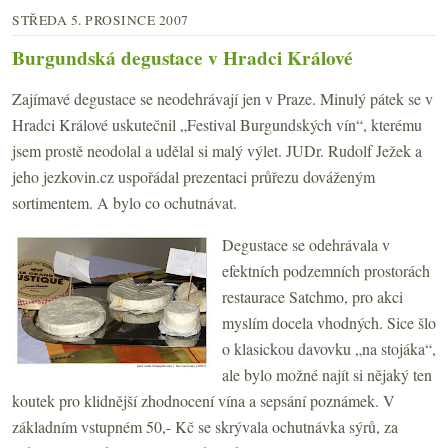
STŘEDA 5. PROSINCE 2007
Burgundská degustace v Hradci Králové
Zajímavé degustace se neodehrávají jen v Praze. Minulý pátek se v
Hradci Králové uskutečnil „Festival Burgundských vín“, kterému
jsem prostě neodolal a udělal si malý výlet. JUDr. Rudolf Ježek a
jeho jezkovin.cz uspořádal prezentaci průřezu dováženým
sortimentem. A bylo co ochutnávat.
Degustace se odehrávala v
efektních podzemních prostorách
restaurace Satchmo, pro akci
myslím docela vhodných. Sice šlo
o klasickou davovku „na stojáka“,
ale bylo možné najít si nějaký ten
koutek pro klidnější zhodnocení vína a sepsání poznámek. V
základním vstupném 50,- Kč se skrývala ochutnávka sýrů, za