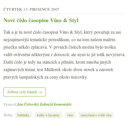
ČTVRTEK 13. PROSINCE 2007
Nové číslo časopisu Víno & Styl
Tak a je tu nové číslo časopisu Víno & Styl, který považuji za asi
nejzajímavější tematické periodikum, co na tom našem malém
písečku někdo zplácává. V prvních číslech možná bylo trošku
vidět ovlivnění některými z dovozců, ale nyní to již tolik nevyčnívá.
Další číslo je tedy na stáncích a přináší, krom mnoha jiných
zajímavých témat, test Müllerek okolo dvou stovek a zároveň
pravých šampaňských za ceny okolo tisícovky.
Zobraz celý článek →
Vystavil
Jan Čeřovský
Zobrazit komentáře
Štítky:
,
,
,
bublinky
knihy a časopisy
víno
zamyšlení o světě vína