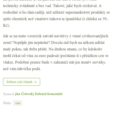
technicky zvládnuté a bez vad. Takové, jaké bych očekával. A
rozhodně si ho dám raději, něž některé supermarketové produkty ze
spíše chemiček než vinařství (taková ta španělská či chilská za 39,-
Kč).
Jak se na tento vzoreček zatváří návštěvy z vinně civilizovanějších
zemí? Nepřijde jim nepitelné? Docela rád bych na někom udělal
malý pokus, tak třeba příště. Na druhou stranu, co by kdokoliv
mohl čekat od vína za euro padesát (počítáme-li s přirážkou cen ve
vlaku). Podobné peníze bude v zahraničí stát jen úsměv servírky,
než vám lahvičku podá.
Zobraz celý článek →
Vystavil
Jan Čeřovský
Zobrazit komentáře
Štítky:
víno