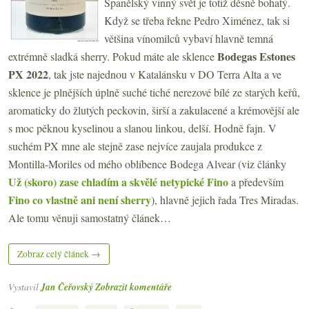
Španělský vinný svět je totiž děsně bohatý.
Když se třeba řekne Pedro Ximénez, tak si
většina vínomilců vybaví hlavně temná
Bodegas Estones
extrémně sladká sherry. Pokud máte ale sklence
PX 2022
, tak jste najednou v Katalánsku v DO Terra Alta a ve
sklence je plnějších úplně suché tiché nerezové bílé ze starých keřů,
aromaticky do žlutých peckovin, širší a zakulacené a krémovější ale
s moc pěknou kyselinou a slanou linkou, delší. Hodně fajn. V
suchém PX mne ale stejně zase nejvíce zaujala produkce z
Montilla-Moriles od mého oblíbence Bodega Alvear (viz články
Už (skoro) zase chladím a skvělé netypické Fino
a především
Fino co vlastně ani není sherry
), hlavně jejich řada Tres Miradas.
Ale tomu věnuji samostatný článek…
Zobraz celý článek →
Vystavil
Jan Čeřovský
Zobrazit komentáře