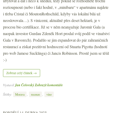
ubytovat a dát i něco k snědku, tedy pokud se rozhodnete trochu
rozšoupnout (nebo i fakt hodně, v „minibaru“ v apartmánu najdete
i třeba Cristal či MoutonRothschild, kdyby vás lokální bílá už
neoslovovala…). S vinicemi, aktuálně přes deset hektarů, je v
procesu bio certifikace. Již se v něm neangažuje Jaromír Gala (a
naopak investor Gurdau Zdeněk Hort prodal svůj podíl ve vinařství
Gala v Bavorech). Podařilo se jim expandovat do pár zahraničních
restaurací a získat pozitivní hodnocení od Stuarta Pigotta (hodnotí
pro web Jamese Sucklinga) či Jancis Robinson. Prostě jsem se těšil
:-)
Zobraz celý článek →
Vystavil
Jan Čeřovský
Zobrazit komentáře
Štítky:
,
,
Morava
recenze
víno
PONDĚLÍ 14. DUBNA 2025