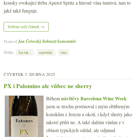
kousky evokující třeba Aperol Spritz a hlavně vína šumivá, tam to
jakž takž funguje.
Zobraz celý článek →
Vystavil
Jan Čeřovský
Zobrazit komentáře
Štítky:
,
,
Jen tak...
reportáže
víno
ČTVRTEK 3. DUBNA 2025
PX i Palomino ale vůbec ne sherry
návštěvy Barcelona Wine Week
Během
jsem se trochu pověnoval i mým oblíbeným
kouskům z Jerezu a okolí, i když sherry jako
takové příliš ne. A také dalším vínům z v
oblasti typických odrůd, ale odjinud.