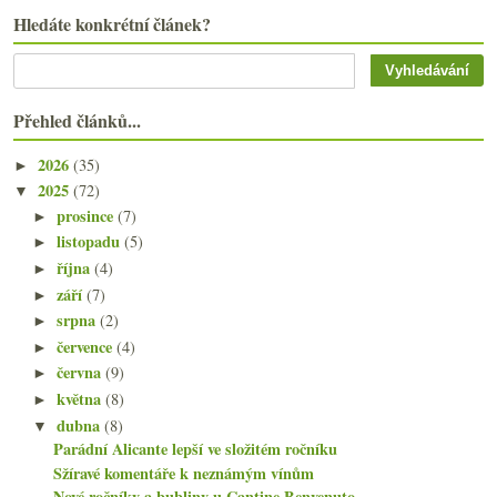
Hledáte konkrétní článek?
Přehled článků...
2026
(35)
►
2025
(72)
▼
prosince
(7)
►
listopadu
(5)
►
října
(4)
►
září
(7)
►
srpna
(2)
►
července
(4)
►
června
(9)
►
května
(8)
►
dubna
(8)
▼
Parádní Alicante lepší ve složitém ročníku
Sžíravé komentáře k neznámým vínům
Nové ročníky a bubliny u Cantine Benvenuto