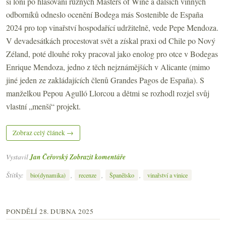
si loni po hlasování různých Masters of Wine a dalších vinných
odborníků odneslo ocenění Bodega más Sostenible de España
2024 pro top vinařství hospodařící udržitelně, vede Pepe Mendoza.
V devadesátkách procestovat svět a získal praxi od Chile po Nový
Zéland, poté dlouhé roky pracoval jako enolog pro otce v Bodegas
Enrique Mendoza, jedno z těch nejznámějších v Alicante (mimo
jiné jeden ze zakládajících členů Grandes Pagos de España). S
manželkou Pepou Agulló Llorcou a dětmi se rozhodl rozjel svůj
vlastní „menší“ projekt.
Zobraz celý článek →
Vystavil
Jan Čeřovský
Zobrazit komentáře
Štítky:
,
,
,
bio(dynamika)
recenze
Španělsko
vinařství a vinice
PONDĚLÍ 28. DUBNA 2025