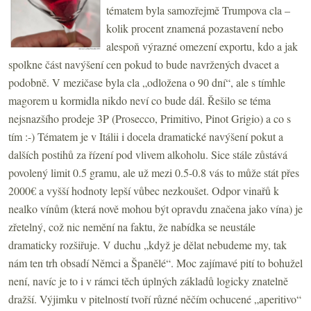
tématem byla samozřejmě Trumpova cla –
kolik procent znamená pozastavení nebo
alespoň výrazné omezení exportu, kdo a jak
spolkne část navýšení cen pokud to bude navržených dvacet a
podobně. V mezičase byla cla „odložena o 90 dní“, ale s tímhle
magorem u kormidla nikdo neví co bude dál. Řešilo se téma
nejsnazšího prodeje 3P (Prosecco, Primitivo, Pinot Grigio) a co s
tím :-) Tématem je v Itálii i docela dramatické navýšení pokut a
dalších postihů za řízení pod vlivem alkoholu. Sice stále zůstává
povolený limit 0.5 gramu, ale už mezi 0.5-0.8 vás to může stát přes
2000€ a vyšší hodnoty lepší vůbec nezkoušet. Odpor vinařů k
nealko vínům (která nově mohou být opravdu značena jako vína) je
zřetelný, což nic nemění na faktu, že nabídka se neustále
dramaticky rozšiřuje. V duchu „když je dělat nebudeme my, tak
nám ten trh obsadí Němci a Španělé“. Moc zajímavé pití to bohužel
není, navíc je to i v rámci těch úplných základů logicky znatelně
dražší. Výjimku v pitelností tvoří různé něčím ochucené „aperitivo“