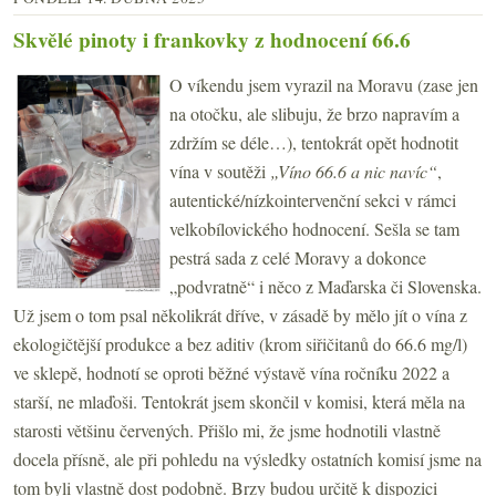
Skvělé pinoty i frankovky z hodnocení 66.6
O víkendu jsem vyrazil na Moravu (zase jen
na otočku, ale slibuju, že brzo napravím a
zdržím se déle…), tentokrát opět hodnotit
vína v soutěži
„Víno 66.6 a nic navíc“
,
autentické/nízkointervenční sekci v rámci
velkobílovického hodnocení. Sešla se tam
pestrá sada z celé Moravy a dokonce
„podvratně“ i něco z Maďarska či Slovenska.
Už jsem o tom psal několikrát dříve, v zásadě by mělo jít o vína z
ekologičtější produkce a bez aditiv (krom siřičitanů do 66.6 mg/l)
ve sklepě, hodnotí se oproti běžné výstavě vína ročníku 2022 a
starší, ne mlaďoši. Tentokrát jsem skončil v komisi, která měla na
starosti většinu červených. Přišlo mi, že jsme hodnotili vlastně
docela přísně, ale při pohledu na výsledky ostatních komisí jsme na
tom byli vlastně dost podobně. Brzy budou určitě k dispozici