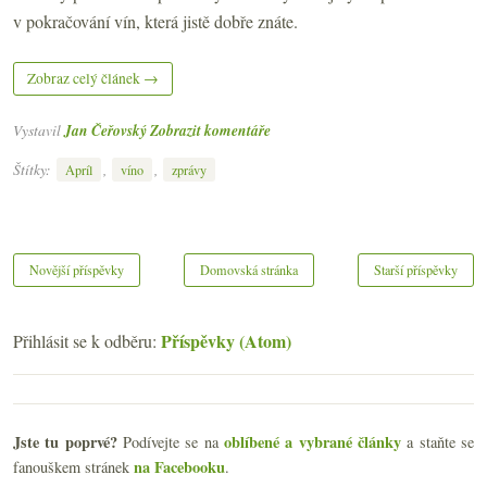
v pokračování vín, která jistě dobře znáte.
Zobraz celý článek →
Vystavil
Jan Čeřovský
Zobrazit komentáře
Štítky:
,
,
Apríl
víno
zprávy
Novější příspěvky
Domovská stránka
Starší příspěvky
Příspěvky (Atom)
Přihlásit se k odběru:
Jste tu poprvé?
oblíbené a vybrané články
Podívejte se na
a staňte se
na Facebooku
fanouškem stránek
.