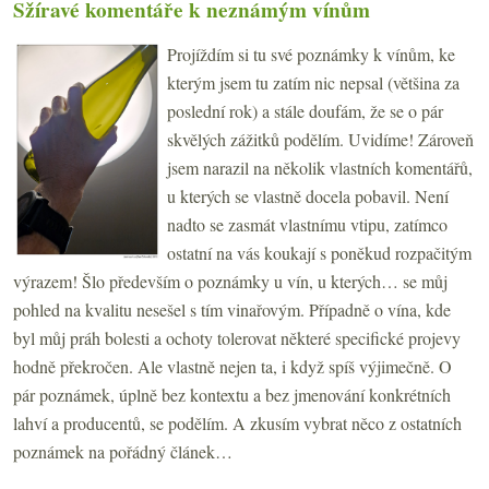
Sžíravé komentáře k neznámým vínům
Projíždím si tu své poznámky k vínům, ke
kterým jsem tu zatím nic nepsal (většina za
poslední rok) a stále doufám, že se o pár
skvělých zážitků podělím. Uvidíme! Zároveň
jsem narazil na několik vlastních komentářů,
u kterých se vlastně docela pobavil. Není
nadto se zasmát vlastnímu vtipu, zatímco
ostatní na vás koukají s poněkud rozpačitým
výrazem! Šlo především o poznámky u vín, u kterých… se můj
pohled na kvalitu nesešel s tím vinařovým. Případně o vína, kde
byl můj práh bolesti a ochoty tolerovat některé specifické projevy
hodně překročen. Ale vlastně nejen ta, i když spíš výjimečně. O
pár poznámek, úplně bez kontextu a bez jmenování konkrétních
lahví a producentů, se podělím. A zkusím vybrat něco z ostatních
poznámek na pořádný článek…