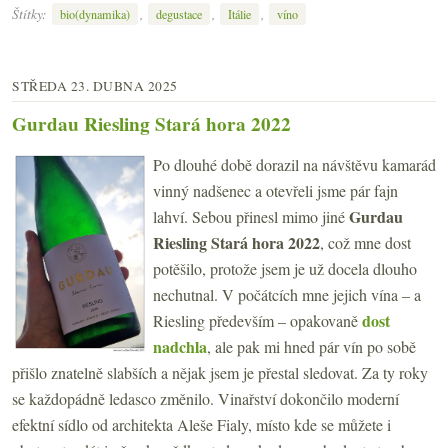
Štítky:
,
,
,
bio(dynamika)
degustace
Itálie
víno
STŘEDA 23. DUBNA 2025
Gurdau Riesling Stará hora 2022
Po dlouhé době dorazil na návštěvu kamarád
vinný nadšenec a otevřeli jsme pár fajn
Gurdau
lahví. Sebou přinesl mimo jiné
Riesling Stará hora 2022
, což mne dost
potěšilo, protože jsem je už docela dlouho
nechutnal. V počátcích mne jejich vína – a
dost
Riesling především – opakovaně
nadchla
, ale pak mi hned pár vín po sobě
přišlo znatelně slabších a nějak jsem je přestal sledovat. Za ty roky
se každopádně ledasco změnilo. Vinařství dokončilo moderní
efektní sídlo od architekta Aleše Fialy, místo kde se můžete i