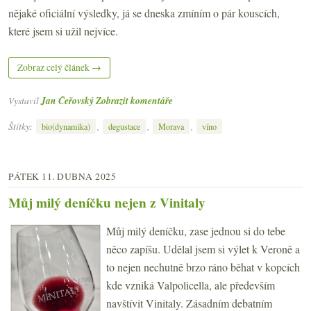
nějaké oficiální výsledky, já se dneska zmíním o pár kouscích,
které jsem si užil nejvíce.
Zobraz celý článek →
Vystavil
Jan Čeřovský
Zobrazit komentáře
Štítky:
,
,
,
bio(dynamika)
degustace
Morava
víno
PÁTEK 11. DUBNA 2025
Můj milý deníčku nejen z Vinitaly
Můj milý deníčku, zase jednou si do tebe
něco zapíšu. Udělal jsem si výlet k Veroně a
to nejen nechutně brzo ráno běhat v kopcích
kde vzniká Valpolicella, ale především
navštívit Vinitaly. Zásadním debatním