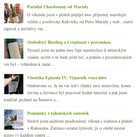
Parádní Chardonnay od Marady
O víkendu jsem s přáteli popíjel moc příjemný nazrálejší
veltlín z josefovské Kukvičky od Petra Marady ( web , starší
zápisek z návštěvy vin...
Stobodový Riesling a Corpinnat s pozvánkou
Vyrazil jsem na jednu moc fajn masterclass k německým
vínům, určitě o ní bude ještě řeč, a jedním z prezentovaných
vín byl – vzhledem k zamě...
Vinotéka Epizoda IV: Výparník vrací úder
Omlouvám se, že na vás teď s články moc nemyslím, konec
června a července byl pracovně hodně náročný a pak jsem
tradičně prchnul na Šumavu a...
Poznámky z rakouských sámošek
Strávil jsem nedávno prodloužený víkend s rodinou a přáteli
v Rakousku. Zatímco ostatní lyžovali, já si oběhl místní
jezero (v každém směru ...