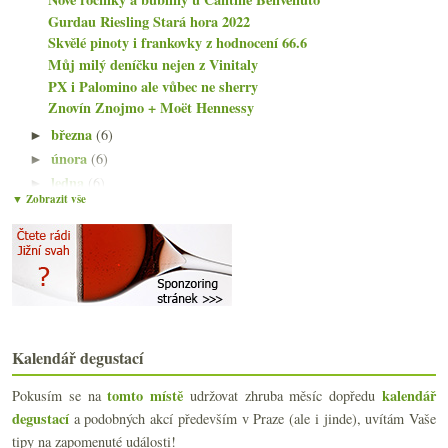
Gurdau Riesling Stará hora 2022
Skvělé pinoty i frankovky z hodnocení 66.6
Můj milý deníčku nejen z Vinitaly
PX i Palomino ale vůbec ne sherry
Znovín Znojmo + Moët Hennessy
března
(6)
►
února
(6)
►
ledna
(6)
►
▼ Zobrazit vše
2024
(106)
►
2023
(160)
►
2022
(225)
►
2021
(239)
►
2020
(239)
►
2019
(238)
►
2018
(240)
►
Kalendář degustací
2017
(240)
►
tomto místě
kalendář
Pokusím se na
udržovat zhruba měsíc dopředu
2016
(250)
►
degustací
a podobných akcí především v Praze (ale i jinde), uvítám Vaše
2015
(251)
►
tipy na zapomenuté události!
2014
(254)
►