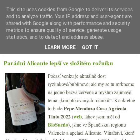
This site uses cookies from Google to deliver its services
and to analyze traffic. Your IP address and user-agent are
shared with Google along with performance and security
metrics to ensure quality of service, generate usage
statistics, and to detect and address abuse.
☰ Menu
LEARN MORE
GOT IT
STŘEDA 30. DUBNA 2025
Parádní Alicante lepší ve složitém ročníku
Počasí venku je aktuálně dost
ryzlinkové/bublinové, ale my se tu mrkneme
na jedno bezva červené a myslím zajímavé
téma „komplikovaných ročníků“. Konkrétně
Pepe Mendoza Casa Agrícola
to bude
Tinto 2022
web
(
, láhev jsem měl od
BioSueňo
), jsme ve Španělsku, regionu
Valencie a apelaci Alicante. Vinařství, které