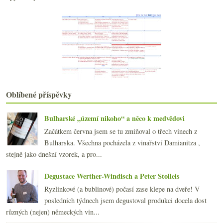
2013
(249)
►
2012
(254)
►
2011
(252)
►
2010
(249)
►
2009
(249)
►
2008
(270)
►
2007
(108)
►
Oblíbené příspěvky
Bulharské „území nikoho“ a něco k medvědovi
Začátkem června jsem se tu zmiňoval o třech vínech z
Bulharska. Všechna pocházela z vinařství Damianitza ,
stejně jako dnešní vzorek, a pro...
Degustace Werther-Windisch a Peter Stolleis
Ryzlinkové (a bublinové) počasí zase klepe na dveře! V
posledních týdnech jsem degustoval produkci docela dost
různých (nejen) německých vin...