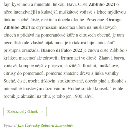
Zibbibo 2024
fajn kyselinou a minerální linkou. Baví. Čisté
o
něco intenzivnější a kulatější, muškátově voňavé s lehce mýdlovou
Orange
linkou, suché, čisté, efektní a docela dlouhé. Povedené.
Zibbibo 2024
se čtyřměsíční macerací ubírá na muškátových
tónech a přidává na pomerančové kůře a citrusech obecně, je tam
něco tříslo ale vlastně nijak moc, je to taková fajn „iniciační“
Bianco di Falco 2022
přístupná oranžáda.
je znovu čisté
Zibbibo s
krátkou macerací ale zároveň i fermentací ve dřevě. Zlatavá barva,
voňavé, komplexnější v projevu, složitější, florální, muškátové,
citrusy do pomerančů, poměrně znatelné dřevo a linka vanilky.
Suché, čisté, trocha tříslovin, strukturované, docela plné a dlouhé s
minerálně-toastovým dozníváním. Hodně solidní kousek. Tenhle
ročník je aktuální na trhu, je toho jen 1900 lahví.
Zobraz celý článek →
Vystavil
Jan Čeřovský
Zobrazit komentáře