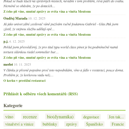
Pokud se bude klučit na správných místech, nevidím v tom problém, réva patří do svahu.
Nicméně se obávám, že po dotacích…
Z čeho pít víno, smutné zprávy ze světa vína a viněta Moutonu
Ondřej Marada
10. 12. 2025
Já jako univerzální zesilovač vůně pužívám ručně foukanou Gabriel - Glas.Pak jsem
zjistil, že stejnou službu udělají opě…
Z čeho pít víno, smutné zprávy ze světa vína a viněta Moutonu
p.j.
4. 12. 2025
Pořád jsem přesvědčený, že pro titul typu world class pinot je bezpodmínečně nutná
tortura sklenkou riedel sommelier bur…
Z čeho pít víno, smutné zprávy ze světa vína a viněta Moutonu
merlot
10. 11. 2025
V článku je přesně popsáno proč toto nepodnikám, víno a jídlo v restaraci, pouze doma.
Problém je, že korkovou vadu nelz…
O korku v prestižní restauraci
Přihlásit k odběru všech komentářů (RSS)
Kategorie
víno
recenze
bio(dynamika)
degustace
Jen tak...
vinařství a vinice
bublinky
zprávy
Španělsko
Francie