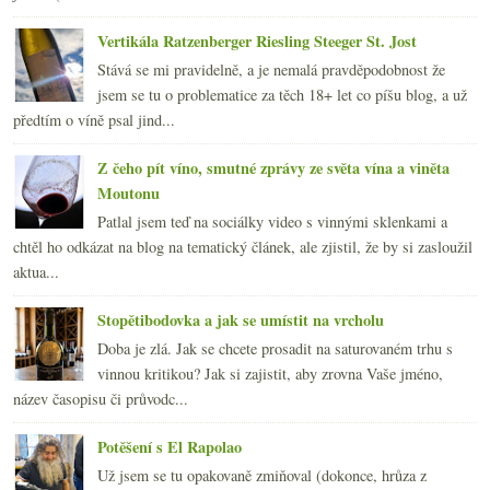
Vertikála Ratzenberger Riesling Steeger St. Jost
Stává se mi pravidelně, a je nemalá pravděpodobnost že
jsem se tu o problematice za těch 18+ let co píšu blog, a už
předtím o víně psal jind...
Z čeho pít víno, smutné zprávy ze světa vína a viněta
Moutonu
Patlal jsem teď na sociálky video s vinnými sklenkami a
chtěl ho odkázat na blog na tematický článek, ale zjistil, že by si zasloužil
aktua...
Stopětibodovka a jak se umístit na vrcholu
Doba je zlá. Jak se chcete prosadit na saturovaném trhu s
vinnou kritikou? Jak si zajistit, aby zrovna Vaše jméno,
název časopisu či průvodc...
Potěšení s El Rapolao
Už jsem se tu opakovaně zmiňoval (dokonce, hrůza z