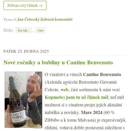
Zobraz celý článek →
Vystavil
Jan Čeřovský
Zobrazit komentáře
Štítky:
,
Jen tak...
víno
PÁTEK 25. DUBNA 2025
Nové ročníky a bubliny u Cantine Benvenuto
Cantine Benvenuto
O vinařství a vínech
(Azienda agricola Benvenuto Giovanni
web
Celeste,
, část sortimentu k nám vozí
Kupmeto
jsem tu už článek měl
)
, teď měl
možnost si s vinařem projet jejich aktuální
Mare 2024
nabídku a novinky.
(60 %
Zibbibo a k tomu Malvasia) je expresivnější,
efektní, voňavá dobře postavená záležitost s