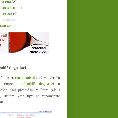
srpna
(5)
►
července
(11)
►
června
(9)
►
května
(6)
►
dubna
(12)
azit vše
►
března
(12)
►
února
(12)
►
ledna
(15)
►
023
(160)
022
(225)
021
(239)
ndář degustací
020
(239)
019
(238)
tomto místě
sím se na
udržovat zhruba
018
(240)
kalendář degustací
íc dopředu
a
017
(240)
bných akcí především v Praze (ale i
016
(250)
e), uvítám Vaše tipy na zapomenuté
015
sti!
(251)
014
(254)
013
(249)