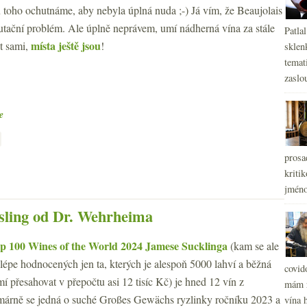
 toho ochutnáme, aby nebyla úplná nuda ;-) Já vím, že Beaujolais
putační problém. Ale úplně neprávem, umí nádherná vína za stále
Patla
místa ještě jsou
t sami,
!
sklen
temati
zaslou
e
prosa
kritik
jméno
sling od Dr. Wehrheima
p 100 Wines of the World 2024 Jamese Sucklinga
(kam se ale
lépe hodnocených jen ta, kterých je alespoň 5000 lahví a běžná
covid
mí přesahovat v přepočtu asi 12 tisíc Kč) je hned 12 vín z
mám r
árně se jedná o suché Großes Gewächs ryzlinky ročníku 2023 a
vína h