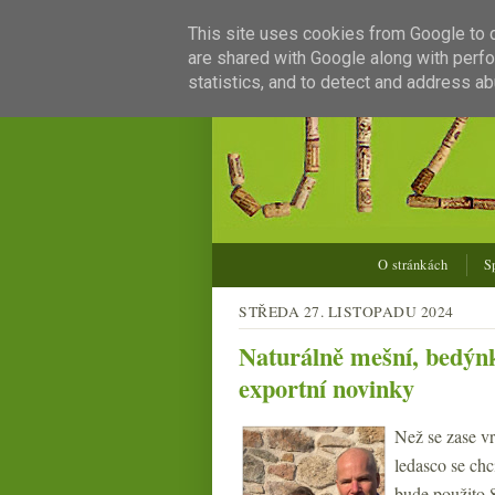
This site uses cookies from Google to de
are shared with Google along with perfo
statistics, and to detect and address ab
O stránkách
S
STŘEDA 27. LISTOPADU 2024
Naturálně mešní, bedýnko
exportní novinky
Než se zase v
ledasco se chc
bude použito 8