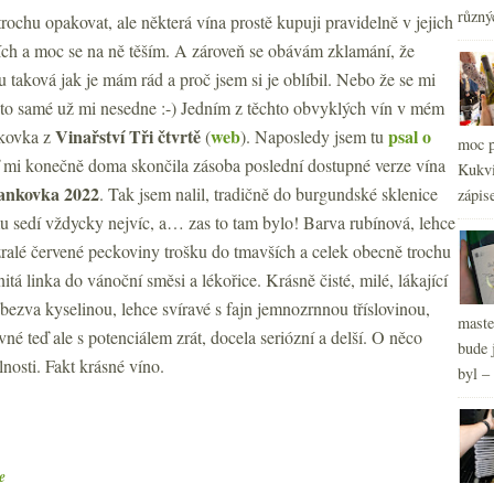
různý
rochu opakovat, ale některá vína prostě kupuji pravidelně v jejich
ích a moc se na ně těším. A zároveň se obávám zklamání, že
 taková jak je mám rád a proč jsem si je oblíbil. Nebo že se mi
 to samé už mi nesedne :-) Jedním z těchto obvyklých vín v mém
Vinařství Tři čtvrtě
web
psal o
nkovka z
(
). Naposledy jsem tu
moc p
ď mi konečně doma skončila zásoba poslední dostupné verze vína
Kukvi
ankovka 2022
. Tak jsem nalil, tradičně do burgundské sklenice
zápis
u sedí vždycky nejvíc, a… zas to tam bylo! Barva rubínová, lehce
, zralé červené peckoviny trošku do tmavších a celek obecně trochu
itá linka do vánoční směsi a lékořice. Krásně čisté, milé, lákající
s bezva kyselinou, lehce svíravé s fajn jemnozrnnou tříslovinou,
maste
né teď ale s potenciálem zrát, docela seriózní a delší. O něco
bude 
elnosti. Fakt krásné víno.
byl –
e