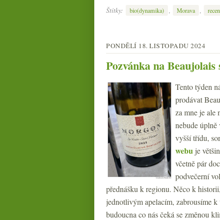
Štítky:
,
,
bio(dynamika)
Morava
recen
PONDĚLÍ 18. LISTOPADU 2024
Pozvánka na Beaujolais
Tento týden ná
prodávat Beauj
za mne je ale n
nebude úplně 
vyšší třídu, s
webu
je větši
včetně pár doc
podvečerní vol
přednášku k regionu. Něco k historii
jednotlivým apelacím, zabrousíme k t
budoucna co nás čeká se změnou klim