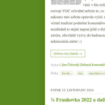
vinic v bio re
rozvoje VOC očividně nebylo to, co 
nakonec tuto sobotu opravdu vyšel, r
včetně tradičně podnětné komentářov
nezabránil to stejně napsat ještě o tř
závěru, obzvláště výzvy do budoucn
nekráceném znění :-)
Zobraz celý článek →
Vystavil
Jan Čeřovský
Zobrazit komentář
Štítky:
,
,
Jen tak...
víno
zamyšlení o sv
PÁTEK 22. LISTOPADU 2024
¾ Frankovka 2022 a dalš