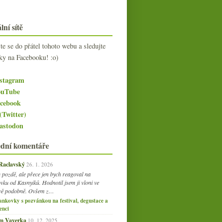
lní sítě
jte se do přátel tohoto webu a sledujte
ky na Facebooku! :o)
stagram
uTube
cebook
(Twitter)
stodon
ední komentáře
 Raclavský
26. 1. 2026
 pozdě, ale přece jen bych reagoval na
vku od Kasnyiků. Hodnotil jsem ji vloni ve
vě podobně. Ovšem z…
ankovky s pozvánkou na festival, degustace a
enci
am Vaverka
10. 12. 2025