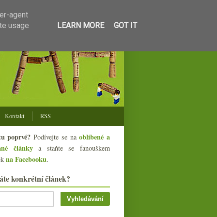
ser-agent
ate usage
LEARN MORE
GOT IT
Kontakt
RSS
tu poprvé?
oblíbené a
Podívejte se na
ané články
a staňte se fanouškem
na Facebooku
ek
.
áte konkrétní článek?