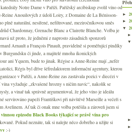
Přeh
katedrály Notre Dame v Paříži. Pařížský arcibiskup zvolil víno od
2
►
-Reine Anouilových z údolí Loiry, z Domaine de La Bénisson-
2
►
o plně naturální, nesířené, nefiltrované, meziročníkovou směs
2
▼
drůd Chardonnay, Grenache Blanc a Clairette Blanche. Volba je
ímavá už proto, že jedněmi z naprosto zásadních sponzorů
ernard Arnault a François Pinault, pravidelně si poměřující pindíky
ví v Burgundsku či jinde, a majitelé mnoha ikonických
our ani Yquem, bude to jinak. Régise a Anne-Reine mají „nefér
katolíci, Régis byl dříve šéfredaktorem informační agentury, kterou
ganizace v Paříži, a Anne-Reine zas zastávala pozici v diecézi v
í vína vyžaduje „zkvašené hrozny s ničím navíc“, nakolik se
ysly, a vinař tak správně argumentoval, že jeho víno je ideálu
né servírováno papeži Františkovi při návštěvě Marseille a večeři s
Avelinem. Ať tak či onak mne volba potěšila a zároveň jsem si
 vinnou epizodu Black Books týkající se právě vína pro
kovaně. Pokud neznáte, tak si nalejte něco dobrého a užijte si
avy
:-)