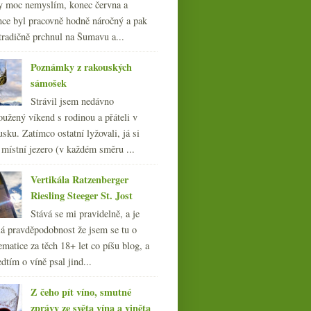
y moc nemyslím, konec června a
nce byl pracovně hodně náročný a pak
tradičně prchnul na Šumavu a...
Poznámky z rakouských
sámošek
Strávil jsem nedávno
oužený víkend s rodinou a přáteli v
sku. Zatímco ostatní lyžovali, já si
 místní jezero (v každém směru ...
Vertikála Ratzenberger
Riesling Steeger St. Jost
Stává se mi pravidelně, a je
á pravděpodobnost že jsem se tu o
ematice za těch 18+ let co píšu blog, a
dtím o víně psal jind...
Z čeho pít víno, smutné
zprávy ze světa vína a viněta