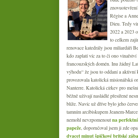
znovuotevření 
Régise a Anne
Dieu. Tedy vín
2022 a 2023 o
to celkem zaj
renovace katedrály jsou miliardáři B
kdo zaplatí víc za to či ono vinařst
francouzských domén. Inu žádný Lat
výhodu“ že jsou to oddaní a aktivní 
provozovala katolická misionářská or
Nanterre. Katolická církev pro mešn
běžně užívají nasládlé přesířené nesm
blíže. Navíc už dříve bylo jeho červe
tamním arcibiskupem Jeanem-Marcem 
na perfektní
nemohl nevzpomenout
papeže
, doporučoval jsem ji zde opa
dvacet minut špičkové britské záb