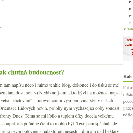
e
▼ Zobr
2
►
2
►
 Jak chutná budoucnost?
2
►
Kale
2
►
sem tam napíšu něco i mimo tenhle blog, dokonce i do tisku se mé
2
►
Poku
sem tam dostanou :-) Nedávno jsem takto kývl na možnost napsat
2
měs
►
u větší „zúčtování“ s porevolučním vývojem vinařství v našich
2
podo
►
rientace Lidových novin, přílohy nyní vycházející coby součást
2
jind
►
2
událo
fronty Dnes. Téma se mi líbilo a tuplem díky docela velkému
►
2
►
 sloupek ale pořádné čtení to mohlo být. Text jsem spáchal, ale
2
►
v jeho první polovině s redaktorem nesešli – dumání nad hektary