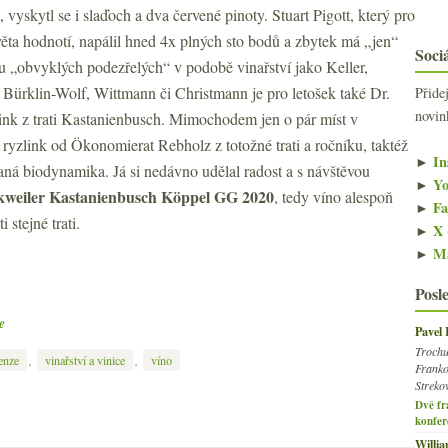
 vyskytl se i slaďoch a dva červené pinoty. Stuart Pigott, který pro
světa hodnotí, napálil hned 4x plných sto bodů a zbytek má „jen“
Sociá
u „obvyklých podezřelých“ v podobě vinařství jako Keller,
 Bürklin-Wolf, Wittmann či Christmann je pro letošek také Dr.
Přide
novin
zlink z trati Kastanienbusch. Mimochodem jen o pár míst v
e ryzlink od Ökonomierat Rebholz z totožné trati a ročníku, taktéž
►
In
aná biodynamika. Já si nedávno udělal radost a s návštěvou
►
Yo
rkweiler Kastanienbusch Köppel GG 2020
, tedy víno alespoň
►
Fa
i stejné trati.
►
X 
►
Ma
Posl
e
Pavel
Trochu
,
,
enze
vinařství a vinice
víno
Franko
Streko
Dvě fr
konfer
Willi