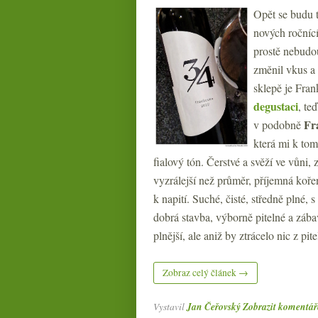
Opět se budu t
nových ročníc
prostě nebudou
změnil vkus a
sklepě je Fra
degustaci
, te
Fr
v podobně
která mi k tom
fialový tón. Čerstvé a svěží ve vůni
vyzrálejší než průměr, příjemná kořen
k napití. Suché, čisté, středně plné, 
dobrá stavba, výborně pitelné a zábav
plnější, ale aniž by ztrácelo nic z pit
Zobraz celý článek →
Vystavil
Jan Čeřovský
Zobrazit komentář