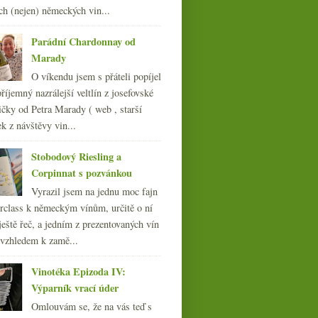
ch (nejen) německých vin...
Parádní Chardonnay od
Marady
O víkendu jsem s přáteli popíjel
říjemný nazrálejší veltlín z josefovské
čky od Petra Marady ( web , starší
ek z návštěvy vin...
Stobodový Riesling a
Corpinnat s pozvánkou
Vyrazil jsem na jednu moc fajn
rclass k německým vínům, určitě o ní
ještě řeč, a jedním z prezentovaných vín
 vzhledem k zamě...
Vinotéka Epizoda IV:
Výparník vrací úder
Omlouvám se, že na vás teď s