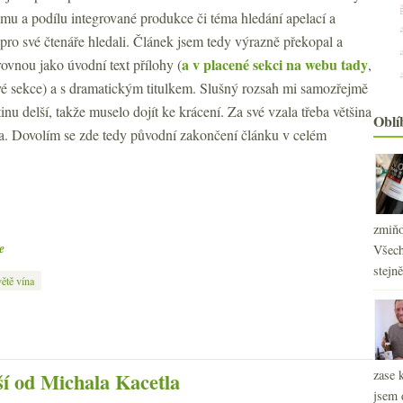
2
►
žimu a podílu integrované produkce či téma hledání apelací a
2
►
pro své čtenáře hledali. Článek jsem tedy výrazně překopal a
2
►
a v placené sekci na webu tady
ovnou jako úvodní text přílohy (
,
2
►
é sekce) a s dramatickým titulkem. Slušný rozsah mi samozřejmě
2
►
etinu delší, takže muselo dojít ke krácení. Za své vzala třeba většina
2
►
Oblí
a. Dovolím se zde tedy původní zakončení článku v celém
zmiňo
e
Všech
stejn
ětě vína
zase 
í od Michala Kacetla
jsem 