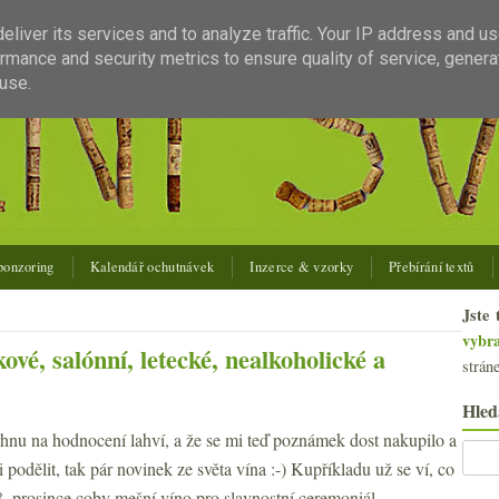
liver its services and to analyze traffic. Your IP address and u
rmance and security metrics to ensure quality of service, gener
use.
ponzoring
Kalendář ochutnávek
Inzerce & vzorky
Přebírání textů
Jste 
vybr
vé, salónní, letecké, nealkoholické a
strán
Hled
rhnu na hodnocení lahví, a že se mi teď poznámek dost nakupilo a
i podělit, tak pár novinek ze světa vína :-) Kupříkladu už se ví, co
. prosince coby mešní víno pro slavnostní ceremoniál