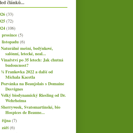
led článků...
026
(33)
025
(72)
024
(106)
prosince
(5)
►
listopadu
(6)
▼
Naturálně mešní, bedýnkové,
salónní, letecké, neal...
Vinařství po 35 letech: Jak chutná
budoucnost?
¾ Frankovka 2022 a další od
Michala Kacetla
Pozvánka na Beaujolais s Domaine
Desvignes
Velký biodynamický Riesling od Dr.
Wehrheima
Sherryweek, Svatomartinské, bio
Hospices de Beaune...
října
(7)
►
září
(6)
►