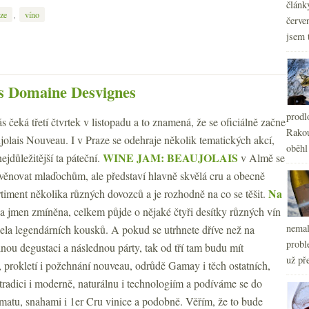
článk
,
ze
víno
červe
jsem 
 s Domaine Desvignes
prodl
s čeká třetí čtvrtek v listopadu a to znamená, že se oficiálně začne
Rakou
olais Nouveau. I v Praze se odehraje několik tematických akcí,
oběhl
WINE JAM: BEAUJOLAIS
ejdůležitější ta páteční.
v Almě se
věnovat mlaďochům, ale představí hlavně skvělá cru a obecně
Na
ortiment několika různých dovozců a je rozhodně na co se těšit.
na jmen zmíněna, celkem půjde o nějaké čtyři desítky různých vín
nemal
ela legendárních kousků. A pokud se utrhnete dříve než na
probl
nou degustaci a následnou párty, tak od tří tam budu mít
už pře
, prokletí i požehnání nouveau, odrůdě Gamay i těch ostatních,
radici i moderně, naturálnu i technologiím a podíváme se do
atu, snahami i 1er Cru vinice a podobně. Věřím, že to bude