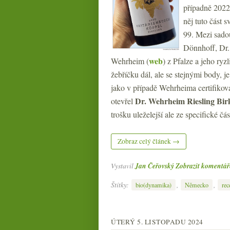
případně 2022,
něj tuto část 
99. Mezi sado
Dönnhoff, Dr.
web
Wehrheim (
) z Pfalze a jeho ry
žebříčku dál, ale se stejnými body, j
jako v případě Wehrheima certifikov
Dr. Wehrheim Riesling Bi
otevřel
trošku uleželejší ale ze specifické část
Zobraz celý článek →
Vystavil
Jan Čeřovský
Zobrazit komentář
Štítky:
,
,
bio(dynamika)
Německo
rec
ÚTERÝ 5. LISTOPADU 2024