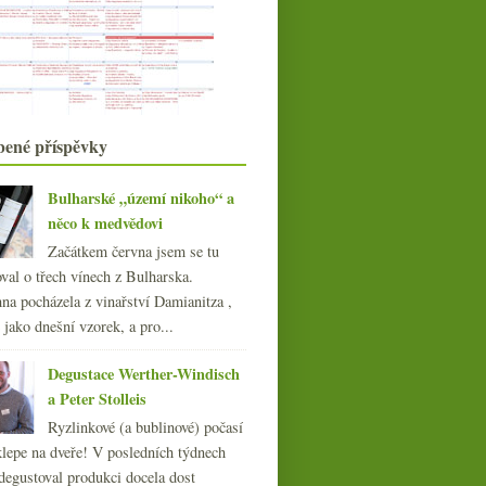
012
(254)
011
(252)
010
(249)
009
(249)
008
(270)
007
(108)
bené příspěvky
Bulharské „území nikoho“ a
něco k medvědovi
Začátkem června jsem se tu
val o třech vínech z Bulharska.
na pocházela z vinařství Damianitza ,
ě jako dnešní vzorek, a pro...
Degustace Werther-Windisch
a Peter Stolleis
Ryzlinkové (a bublinové) počasí
klepe na dveře! V posledních týdnech
degustoval produkci docela dost