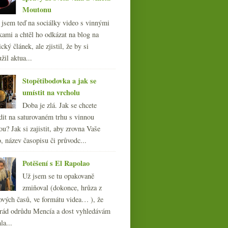
Moutonu
l jsem teď na sociálky video s vinnými
kami a chtěl ho odkázat na blog na
cký článek, ale zjistil, že by si
žil aktua...
Stopětibodovka a jak se
umístit na vrcholu
Doba je zlá. Jak se chcete
dit na saturovaném trhu s vinnou
ou? Jak si zajistit, aby zrovna Vaše
, název časopisu či průvodc...
Potěšení s El Rapolao
Už jsem se tu opakovaně
zmiňoval (dokonce, hrůza z
ových časů, ve formátu videa… ), že
ád odrůdu Mencía a dost vyhledávám
la...