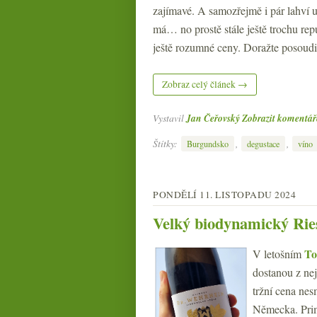
zajímavé. A samozřejmě i pár lahví u
má… no prostě stále ještě trochu re
ještě rozumné ceny. Doražte posoudi
Zobraz celý článek →
Vystavil
Jan Čeřovský
Zobrazit komentář
Štítky:
,
,
Burgundsko
degustace
víno
PONDĚLÍ 11. LISTOPADU 2024
Velký biodynamický Rie
To
V letošním
dostanou z nej
tržní cena nes
Německa. Prim