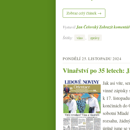
Zobraz celý článek →
Vystavil
Jan Čeřovský
Zobrazit komentář
Štítky:
,
víno
zprávy
PONDĚLÍ 25. LISTOPADU 2024
Vinařství po 35 letech:
Jak asi víte, 
vinné zápisky 
k 17. listopad
končinách do O
sobotní Mladé 
rozsahu, žádný
úplně jsme se 