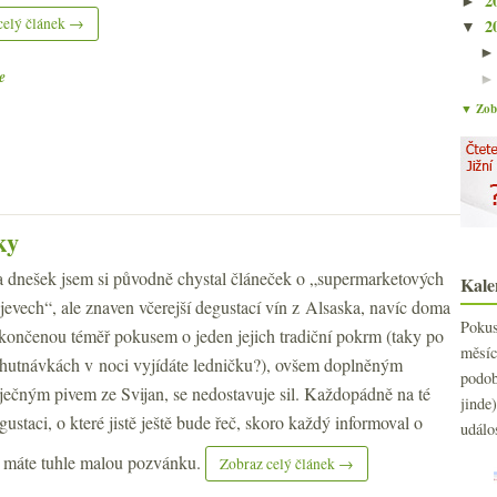
2
►
celý článek →
2
▼
e
▼ Zobr
ky
 dnešek jsem si původně chystal článeček o „supermarketových
Kale
jevech“, ale znaven včerejší degustací vín z Alsaska, navíc doma
Poku
končenou téměř pokusem o jeden jejich tradiční pokrm (taky po
měs
hutnávkách v noci vyjídáte ledničku?), ovšem doplněným
podo
ječným pivem ze Svijan, se nedostavuje sil. Každopádně na té
jind
gustaci, o které jistě ještě bude řeč, skoro každý informoval o
událo
u máte tuhle malou pozvánku.
Zobraz celý článek →