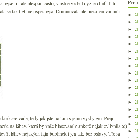
Přeh
 to nejsem), ale alespoň často, vlastně vždy když je chuť. Tuto
ala se tak třetí nejúspěšnější. Dominovala ale přeci jen varianta
2
►
2
►
2
►
2
►
2
►
2
►
2
►
2
►
2
►
2
►
2
►
2
►
2
►
2
►
2
►
 korkové vadě, tedy jak jste na tom s jejím výskytem. Přeji
2
►
íte na láhev, která by vaše hlasování v anketě nějak ovlivnila :o)
2
►
tevřít láhev nějakých fajn bublinek i jen tak, bez oslavy. Třeba