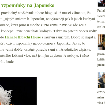
 vzpomínky na Japonsko
Patla
 pravidelný návštěvník tohoto blogu si už musel všimnout, že
sklen
hu „ujetý“ směrem k Japonsku, nejvýrazněji pak k jejich kuchyni.
temati
aurace, která přináší mnohé z této země, navíc ve zde zcela
zaslou
 konceptu, mne nenechala klidným. Takže na páteční večeři vedly
Hanabi Hibachi House
 do
s jasným záměrem. Dobře se najíst a
štěstí oživit vzpomínky na dovolenou v Japonsku. Jak se to
Inu velmi dobře, ostatně posuďte sami z následujícího zápisku,
prosa
lněného fotkami více, než je mým zvykem. A nebojte, i něco
kritik
vínu bude...
jméno
covid
mám r
vína h