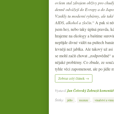
ovšem stal zdrojem obživy pro chud
denně odvážejí do Evropy a do Japon
Vznikly tu moderní rybárny, ale tak
AIDS, alkohol a zločin.
“ A pak si ně
jsem ho), nebo taky úplná pravda, 
hrajeme na ekology a baštíme surov
nepřijde divné vidět na pultech baná
levněji než jablka. Ale takový už asi
se mohl začít chovat „zodpovědně“ a
nějaké problémy. Co zbude, ze souča
tyhle věci zapomenout, ale po jídle 
Zobraz celý článek →
Vystavil
Jan Čeřovský
Zobrazit komentář
Štítky:
,
,
jídlo
recenze
vinařství a vinic