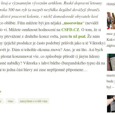
ý kraj a významným vývozním artiklem. Ruské dopravní letouny
různý
ska 500 tun ryb (a nazpět nezřídka ilegálně dovážejí zbraně).
2
►
é děsivé pracovní kolonie, v nichž domodorodé obyvatele kosí
moorovina
co oblibte. Film můžete být jen nějaká „
“ (neviděl
CSFD.CZ
kdo ví. Můžete omrknout hodnocení na
. O tom, že si
moc p
tu už psal
iny převážené z druhého konce světa, jsem
. Že nám
Kukvi
ny (jejichž produkce je často podobný průšvih jako u té Viktorky)
zápis
 svět je. Dám si tohohle okouna znovu? Ano, je mi líto. Asi bych
 přestat konzumovat vše, co způsobuje přírodě (i jiným lidem)
sné nabídky? Viktorka s lahví bílého (burgundského typu) dá na
mi to jedna část hlavy asi zase nepříjemně připomene…
maste
bude 
byl –
e
,
,
e
víno
zamyšlení o světě vína