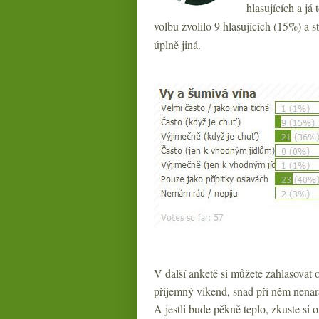
hlasujících a já
volbu zvolilo 9 hlasujících (15%) a st
úplně jiná.
V další anketě si můžete zahlasovat o
příjemný víkend, snad při něm nenaraz
A jestli bude pěkně teplo, zkuste si o