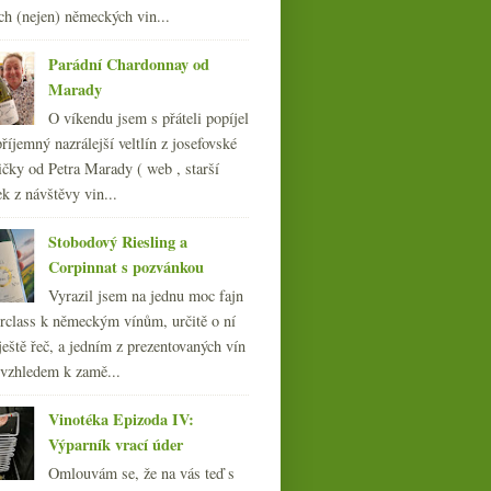
ledna
(24)
►
ch (nejen) německých vin...
007
(108)
Parádní Chardonnay od
Marady
O víkendu jsem s přáteli popíjel
říjemný nazrálejší veltlín z josefovské
čky od Petra Marady ( web , starší
ek z návštěvy vin...
Stobodový Riesling a
Corpinnat s pozvánkou
Vyrazil jsem na jednu moc fajn
rclass k německým vínům, určitě o ní
ještě řeč, a jedním z prezentovaných vín
 vzhledem k zamě...
Vinotéka Epizoda IV:
Výparník vrací úder
Omlouvám se, že na vás teď s