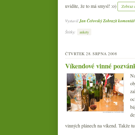
uvidíte, že to má smysl! :o)
Zobraz 
Vystavil
Jan Čeřovský
Zobrazit komentář
Štítky:
ankety
ČTVRTEK 28. SRPNA 2008
Víkendové vinné pozván
Na
ob
za
oc
bá
de
vinných plánech na víkend. Takže t