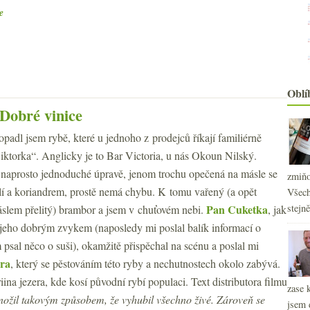
e
Oblí
Dobré vinice
opadl jsem rybě, které u jednoho z prodejců říkají familiérně
iktorka“. Anglicky je to Bar Victoria, u nás Okoun Nilský.
naprosto jednoduché úpravě, jenom trochu opečená na másle se
zmiňo
lí a koriandrem, prostě nemá chybu. K tomu vařený (a opět
Všech
stejn
Pan Cuketka
slem přelitý) brambor a jsem v chuťovém nebi.
, jak
 jeho dobrým zvykem (naposledy mi poslal balík informací o
psal něco o suši), okamžitě přispěchal na scénu a poslal mi
ra
, který se pěstováním této ryby a nechutnostech okolo zabývá.
na jezera, kde kosí původní rybí populaci. Text distributora filmu
zase 
nožil takovým způsobem, že vyhubil všechno živé. Zároveň se
jsem 