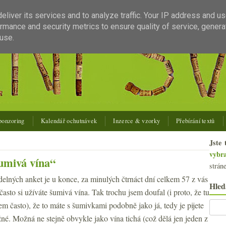
liver its services and to analyze traffic. Your IP address and u
rmance and security metrics to ensure quality of service, gener
use.
ponzoring
Kalendář ochutnávek
Inzerce & vzorky
Přebírání textů
Jste 
vybr
umivá vína“
strán
idelných anket je u konce, za minulých čtrnáct dní celkem 57 z vás
Hled
často si užíváte šumivá vína. Tak trochu jsem doufal (i proto, že tu
em často), že to máte s šumivkami podobně jako já, tedy je pijete
žné. Možná ne stejně obvykle jako vína tichá (což dělá jen jeden z