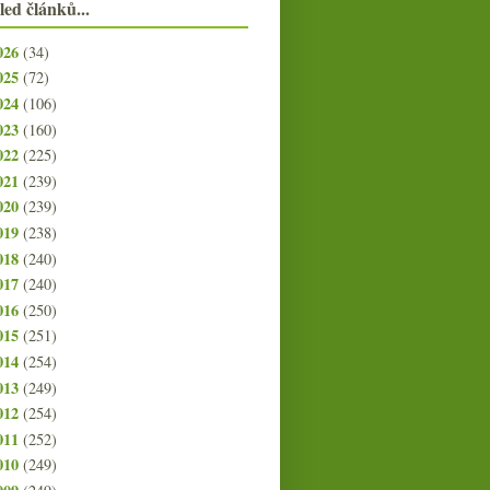
led článků...
026
(34)
025
(72)
024
(106)
023
(160)
022
(225)
021
(239)
020
(239)
019
(238)
018
(240)
017
(240)
016
(250)
015
(251)
014
(254)
013
(249)
012
(254)
011
(252)
010
(249)