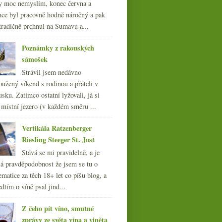
y moc nemyslím, konec června a
nce byl pracovně hodně náročný a pak
tradičně prchnul na Šumavu a...
Poznámky z rakouských
sámošek
Strávil jsem nedávno
oužený víkend s rodinou a přáteli v
sku. Zatímco ostatní lyžovali, já si
 místní jezero (v každém směru ...
Vertikála Ratzenberger
Riesling Steeger St. Jost
Stává se mi pravidelně, a je
á pravděpodobnost že jsem se tu o
ematice za těch 18+ let co píšu blog, a
dtím o víně psal jind...
Z čeho pít víno, smutné
zprávy ze světa vína a viněta