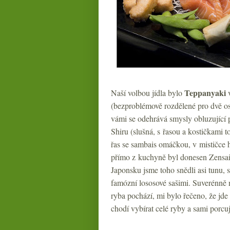
Teppanyaki
Naší volbou jídla bylo
v
(bezproblémově rozdělené pro dvě oso
vámi se odehrává smysly obluzující p
Shiru (slušná, s řasou a kostičkami
řas se sambais omáčkou, v mističce hr
přímo z kuchyně byl donesen Zensai,
Japonsku jsme toho snědli asi tunu, 
famózní lososové sašimi. Suverénně n
ryba pochází, mi bylo řečeno, že jde
chodí vybírat celé ryby a sami porcuj