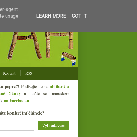
ser-agent
ate usage
LEARN MORE
GOT IT
Kontakt
RSS
tu poprvé?
oblíbené a
Podívejte se na
ané články
a staňte se fanouškem
na Facebooku
ek
.
áte konkrétní článek?