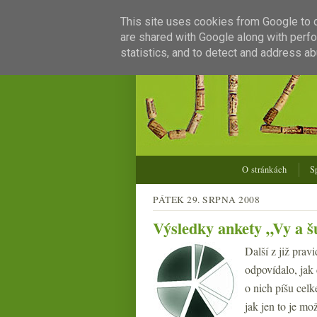
This site uses cookies from Google to de
are shared with Google along with perfo
statistics, and to detect and address ab
O stránkách
S
PÁTEK 29. SRPNA 2008
Výsledky ankety „Vy a š
Další z již prav
odpovídalo, jak 
o nich píšu celk
jak jen to je mo