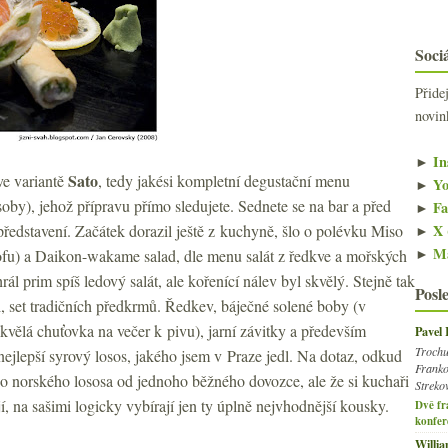
Sociá
Přide
novin
►
In
Sato
e variantě
, tedy jakési kompletní degustační menu
►
Yo
by), jehož přípravu přímo sledujete. Sednete se na bar a před
►
Fa
►
X 
ředstavení. Začátek dorazil ještě z kuchyně, šlo o polévku Miso
►
Ma
 tofu) a Daikon-wakame salad, dle menu salát z ředkve a mořských
ál prim spíš ledový salát, ale kořenící nálev byl skvělý. Stejně tak
Posl
 set tradičních předkrmů. Ředkev, báječné solené boby (v
skvělá chuťovka na večer k pivu), jarní závitky a především
Pavel
Trochu
ejlepší syrový losos, jakého jsem v Praze jedl. Na dotaz, odkud
Franko
 o norského lososa od jednoho běžného dovozce, ale že si kuchaři
Streko
í, na sašimi logicky vybírají jen ty úplně nejvhodnější kousky.
Dvě fr
konfer
Willi