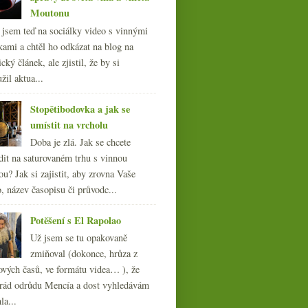
Moutonu
l jsem teď na sociálky video s vinnými
kami a chtěl ho odkázat na blog na
cký článek, ale zjistil, že by si
žil aktua...
Stopětibodovka a jak se
umístit na vrcholu
Doba je zlá. Jak se chcete
dit na saturovaném trhu s vinnou
ou? Jak si zajistit, aby zrovna Vaše
, název časopisu či průvodc...
Potěšení s El Rapolao
Už jsem se tu opakovaně
zmiňoval (dokonce, hrůza z
ových časů, ve formátu videa… ), že
ád odrůdu Mencía a dost vyhledávám
la...