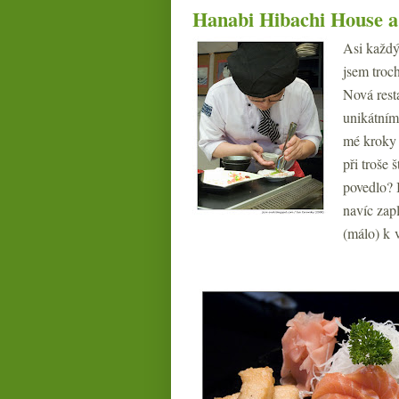
Hanabi Hibachi House a
Asi každý
jsem troc
Nová rest
unikátním
mé kroky
při troše 
povedlo? 
navíc zap
(málo) k 