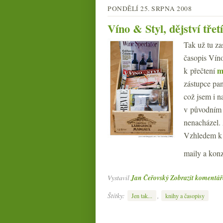
PONDĚLÍ 25. SRPNA 2008
Víno & Styl, dějství třetí
Tak už tu za
časopis Víno
m
k přečtení
zástupce pan
což jsem i n
v původním 
nenacházel.
Vzhledem k t
maily a konz
Vystavil
Jan Čeřovský
Zobrazit komentář
Štítky:
,
Jen tak...
knihy a časopisy