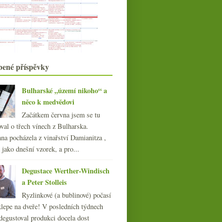
Optimismem naplňující degustační
historka
U Hájku s Ryzlinkem Rýnským
2006 od Lahoferu
Degustace Sektdomaine Jan Petrák
Odpověď právním zástupcům Víno
& Styl
bené příspěvky
Pořádejte domácí ochutnávky!
Báječné suché víno z ráje sladkých
Bulharské „území nikoho“ a
Supermarketový tip v chmurném
něco k medvědovi
dni
Jedno méně proslulé burgundské
Začátkem června jsem se tu
Dvě příjemná letní překvapení
val o třech vínech z Bulharska.
Výsledky ankety „Jak uchováváte
na pocházela z vinařství Damianitza ,
nedopitá vína?“
ě jako dnešní vzorek, a pro...
července
(23)
►
června
(25)
►
Degustace Werther-Windisch
května
(24)
►
a Peter Stolleis
dubna
(23)
►
Ryzlinkové (a bublinové) počasí
března
(19)
►
klepe na dveře! V posledních týdnech
února
(24)
►
degustoval produkci docela dost