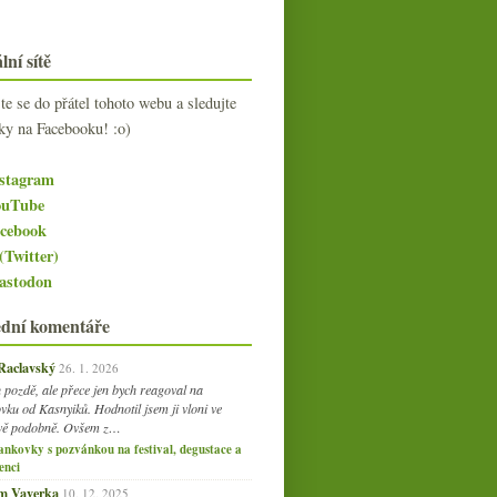
lní sítě
jte se do přátel tohoto webu a sledujte
ky na Facebooku! :o)
stagram
uTube
cebook
(Twitter)
stodon
ední komentáře
 Raclavský
26. 1. 2026
 pozdě, ale přece jen bych reagoval na
vku od Kasnyiků. Hodnotil jsem ji vloni ve
vě podobně. Ovšem z…
ankovky s pozvánkou na festival, degustace a
enci
am Vaverka
10. 12. 2025