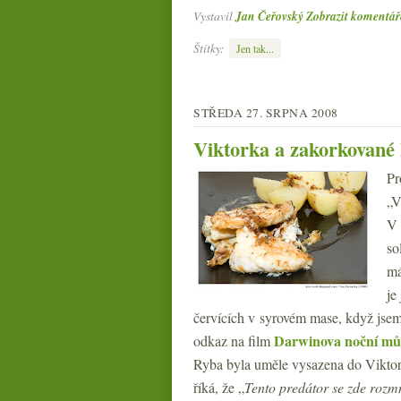
Vystavil
Jan Čeřovský
Zobrazit komentář
Štítky:
Jen tak...
STŘEDA 27. SRPNA 2008
Viktorka a zakorkované 
Pr
„V
V 
so
má
je
červících v syrovém mase, když jsem 
Darwinova noční mů
odkaz na film
Ryba byla uměle vysazena do Viktorii
říká, že „
Tento predátor se zde rozm