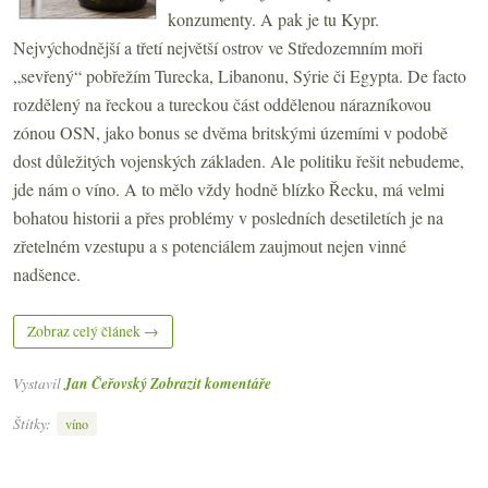
konzumenty. A pak je tu Kypr.
Nejvýchodnější a třetí největší ostrov ve Středozemním moři
„sevřený“ pobřežím Turecka, Libanonu, Sýrie či Egypta.
De facto
rozdělený na řeckou a tureckou část oddělenou nárazníkovou
zónou OSN, jako bonus se dvěma britskými územími v podobě
dost důležitých vojenských základen. Ale politiku řešit nebudeme,
jde nám o víno. A to mělo vždy hodně blízko Řecku, má velmi
bohatou historii a přes problémy v posledních desetiletích je na
zřetelném vzestupu a s potenciálem zaujmout nejen vinné
nadšence.
Zobraz celý článek →
Vystavil
Jan Čeřovský
Zobrazit komentáře
Štítky:
víno