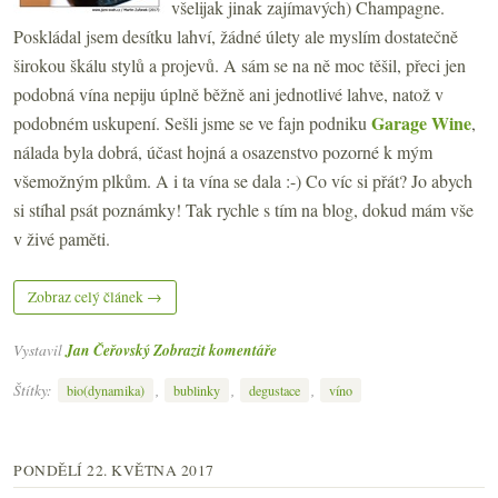
všelijak jinak zajímavých) Champagne.
Poskládal jsem desítku lahví, žádné úlety ale myslím dostatečně
širokou škálu stylů a projevů. A sám se na ně moc těšil, přeci jen
podobná vína nepiju úplně běžně ani jednotlivé lahve, natož v
Garage Wine
podobném uskupení. Sešli jsme se ve fajn podniku
,
nálada byla dobrá, účast hojná a osazenstvo pozorné k mým
všemožným plkům. A i ta vína se dala :-) Co víc si přát? Jo abych
si stíhal psát poznámky! Tak rychle s tím na blog, dokud mám vše
v živé paměti.
Zobraz celý článek →
Vystavil
Jan Čeřovský
Zobrazit komentáře
Štítky:
,
,
,
bio(dynamika)
bublinky
degustace
víno
PONDĚLÍ 22. KVĚTNA 2017