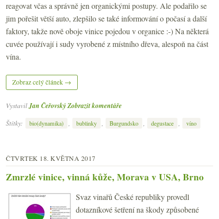
reagovat včas a správně jen organickými postupy. Ale podařilo se
jim pořešit větší auto, zlepšilo se také informování o počasí a další
faktory, takže nově oboje vinice pojedou v organice :-) Na některá
cuvée používají i sudy vyrobené z místního dřeva, alespoň na část
vína.
Zobraz celý článek →
Vystavil
Jan Čeřovský
Zobrazit komentáře
Štítky:
,
,
,
,
bio(dynamika)
bublinky
Burgundsko
degustace
víno
ČTVRTEK 18. KVĚTNA 2017
Zmrzlé vinice, vinná kůže, Morava v USA, Brno
Svaz vinařů České republiky provedl
dotazníkové šetření na škody způsobené