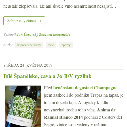
neustále zlepšovala, ale ani skvělé víno nesmrtelnost nezajistí…
Zobraz celý článek →
Vystavil
Jan Čeřovský
Zobrazit komentáře
Štítky:
,
,
doporučené weby
víno
zprávy
STŘEDA 24. KVĚTNA 2017
Bílé Španělsko, cava a 3x B\V ryzlink
brněnskou degustací Champagne
Před
jsem zaskočil do podniku Trapas na tapas, je
to tam docela fajn. A logicky k jídlu
Ànima de
nevynechal trochu toho vína.
Raimat Blanco 2014
pochází z Costers del
Segre, vinice jsou vedeny v režimu