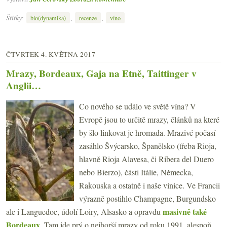
Štítky:
,
,
bio(dynamika)
recenze
víno
ČTVRTEK 4. KVĚTNA 2017
Mrazy, Bordeaux, Gaja na Etně, Taittinger v
Anglii…
Co nového se událo ve světě vína? V
Evropě jsou to určitě mrazy, článků na které
by šlo linkovat je hromada. Mrazivé počasí
zasáhlo Švýcarsko, Španělsko (třeba Rioja,
hlavně Rioja Alavesa, či Ribera del Duero
nebo Bierzo), části Itálie, Německa,
Rakouska a ostatně i naše vinice. Ve Francii
výrazně postihlo Champagne, Burgundsko
masivně také
ale i Languedoc, údolí Loiry, Alsasko a opravdu
Bordeaux
. Tam jde prý o nejhorší mrazy od roku 1991, alespoň