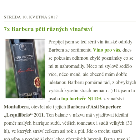
STŘEDA 10. KVĚTNA 2017
7x Barbera pěti různých vinařství
Propíjel jsem se teď sérií vín italské odrůdy
Víno pro vás
Barbera ze sortimentu
, dnes
se pokusím odhrnou zbylé poznámky co se
mi tu nahromadily. Něco mi stylově sedělo
více, něco méně, ale obecně mám dobře
udělanou Barberu poměrně rád, z obvyklých
vyšších kyselin strach nemám :-) Už jsem tu
top barbeře NUDA
psal o
z vinařství
Montalbera
Barbera d'Asti Superiore
, otevřel ale i jejich
„Lequilibrio“ 2011
. Ten balanc v názvu má vyjadřovat ideální
poměr malých barrique sudů, větších tonneaux i sudů velkých (30
hl), ve kterých stráví celkem asi rok a půl. Jde o trochu starší
výsadby a pozdnější sběr lehce přezrálých hroznů. Barva tmavší