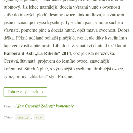
rubínový. Již lehce nazrálejší, docela výrazná vůně s ovocností
spíše do tmavých plodů, lesního ovoce, linkou dřeva, ale zároveň
jasně naznačuje i vyšší kyseliny. Ty v chuti jsou, víno je suché a
šťavnaté, poměrně plné a docela hutné, opět tmavá ovocnost. Dobrá
délka. Pěkně udělané bohatší plnější červené, ale díky kyselinám s
fajn čerstvostí a pitelností. Líbí dost. Z vinařství chutnal i základní
Barbera d'Asti „La Ribelle“ 2014
, což je čistá nerezovka.
Čerstvá, šťavnatá, projevem do lesního ovoce, znatelnější
kořenitost. Středně plné, s výraznější kyselinou, drobnější ovoce,
rybíz, přímý „chlastací“ styl. Proč ne.
Zobraz celý článek →
Vystavil
Jan Čeřovský
Zobrazit komentáře
Štítky:
,
recenze
víno