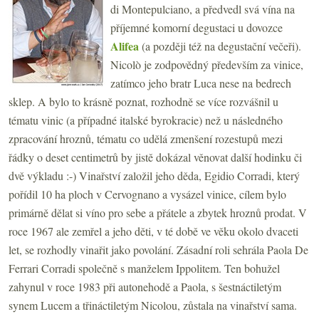
di Montepulciano, a předvedl svá vína na
příjemné komorní degustaci u dovozce
Alifea
(a později též na degustační večeři).
Nicolò je zodpovědný především za vinice,
zatímco jeho bratr Luca nese na bedrech
sklep. A bylo to krásně poznat, rozhodně se více rozvášnil u
tématu vinic (a případné italské byrokracie) než u následného
zpracování hroznů, tématu co udělá zmenšení rozestupů mezi
řádky o deset centimetrů by jistě dokázal věnovat další hodinku či
dvě výkladu :-) Vinařství založil jeho děda, Egidio Corradi, který
pořídil 10 ha ploch v Cervognano a vysázel vinice, cílem bylo
primárně dělat si víno pro sebe a přátele a zbytek hroznů prodat. V
roce 1967 ale zemřel a jeho děti, v té době ve věku okolo dvaceti
let, se rozhodly vinařit jako povolání. Zásadní roli sehrála Paola De
Ferrari Corradi společně s manželem Ippolitem. Ten bohužel
zahynul v roce 1983 při autonehodě a Paola, s šestnáctiletým
synem Lucem a třináctiletým Nicolou, zůstala na vinařství sama.