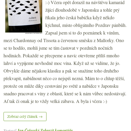
:-) Včera opět dorazil na návštěvu kamarád
žijící dlouhodobě v Japonsku a tohle prý
říkala jeho česká babička když někdo
kýchnul, místo obligátního Pozdrav pánbůh.
Zapsal jsem si to do poznámek k vínům,
mezi Chardonnay od Tissota a červenou směsku z Mallorky. Ono
se to hodilo, mohli jsme se tím častovat v pozdních nočních
hodinách. Pokaždé se přecpeme a navíc otevřeme příliš mnoho
lahví a vypijeme nevhodně moc vína. Když už se vidíme, že jo.
Obvykle dáme nějakou klasiku a pak se snažíme toho druhého
překvapit, nabídnout něco co nejspíš nezná. Mám to o chlup těžší,
protože on může díky cestování po světě a nabídce v Japonsku
snadno pracovat s víny z oblastí, které se k nám vůbec nedostávají.
Ať tak či onak je to vždy velká zábava. A byla i včera :-)
Zobraz celý článek →
Vystavil
Jan Čeřovský
Zobrazit komentáře