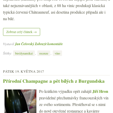
také nejuznávanějších v oblasti, z 88 ha vinic produkují klasická
typická červená Châteauneuf, asi desetina produkce připadá ale i
na bílé.
Zobraz celý článek →
Vystavil
Jan Čeřovský
Zobrazit komentáře
Štítky:
,
,
bio(dynamika)
recenze
víno
PÁTEK 19. KVĚTNA 2017
Přírodní Champagne a pět bílých z Burgundska
Jiří Hron
Po krátkém výpadku opět zahájil
pravidelné přechutnávky francouzských vín
ze svého sortimentu. Přestěhoval se s nimi
do nově otevřené restaurace a kavárny