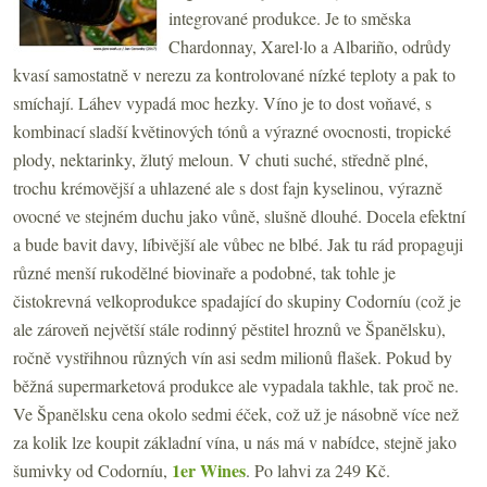
integrované produkce. Je to směska
Chardonnay, Xarel·lo a Albariño, odrůdy
kvasí samostatně v nerezu za kontrolované nízké teploty a pak to
smíchají. Láhev vypadá moc hezky. Víno je to dost voňavé, s
kombinací sladší květinových tónů a výrazné ovocnosti, tropické
plody, nektarinky, žlutý meloun. V chuti suché, středně plné,
trochu krémovější a uhlazené ale s dost fajn kyselinou, výrazně
ovocné ve stejném duchu jako vůně, slušně dlouhé. Docela efektní
a bude bavit davy, líbivější ale vůbec ne blbé. Jak tu rád propaguji
různé menší rukodělné biovinaře a podobné, tak tohle je
čistokrevná velkoprodukce spadající do skupiny Codorníu (což je
ale zároveň největší stále rodinný pěstitel hroznů ve Španělsku),
ročně vystřihnou různých vín asi sedm milionů flašek. Pokud by
běžná supermarketová produkce ale vypadala takhle, tak proč ne.
Ve Španělsku cena okolo sedmi éček, což už je násobně více než
za kolik lze koupit základní vína, u nás má v nabídce, stejně jako
1er Wines
šumivky od Codorníu,
. Po lahvi za 249 Kč.