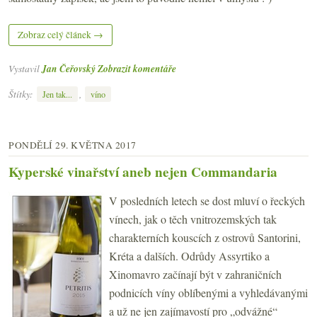
Zobraz celý článek →
Vystavil
Jan Čeřovský
Zobrazit komentáře
Štítky:
,
Jen tak...
víno
PONDĚLÍ 29. KVĚTNA 2017
Kyperské vinařství aneb nejen Commandaria
V posledních letech se dost mluví o řeckých
vínech, jak o těch vnitrozemských tak
charakterních kouscích z ostrovů Santorini,
Kréta a dalších. Odrůdy Assyrtiko a
Xinomavro začínají být v zahraničních
podnicích víny oblíbenými a vyhledávanými
a už ne jen zajímavostí pro „odvážné“