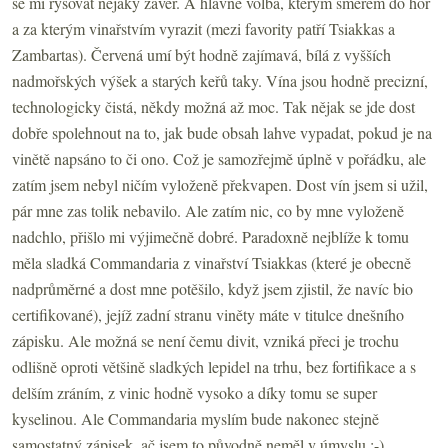
se mi rýsovat nějaký závěr. A hlavně volba, kterým směrem do hor
a za kterým vinařstvím vyrazit (mezi favority patří Tsiakkas a
Zambartas). Červená umí být hodně zajímavá, bílá z vyšších
nadmořských výšek a starých keřů taky. Vína jsou hodně precizní,
technologicky čistá, někdy možná až moc. Tak nějak se jde dost
dobře spolehnout na to, jak bude obsah lahve vypadat, pokud je na
vinětě napsáno to či ono. Což je samozřejmě úplně v pořádku, ale
zatím jsem nebyl ničím vyloženě překvapen. Dost vín jsem si užil,
pár mne zas tolik nebavilo. Ale zatím nic, co by mne vyloženě
nadchlo, přišlo mi výjimečně dobré. Paradoxně nejblíže k tomu
měla sladká Commandaria z vinařství Tsiakkas (které je obecně
nadprůměrné a dost mne potěšilo, když jsem zjistil, že navíc bio
certifikované), jejíž zadní stranu viněty máte v titulce dnešního
zápisku. Ale možná se není čemu divit, vzniká přeci je trochu
odlišně oproti většině sladkých lepidel na trhu, bez fortifikace a s
delším zráním, z vinic hodně vysoko a díky tomu se super
kyselinou. Ale Commandaria myslím bude nakonec stejně
samostatný zápisek, ač jsem to původně neměl v úmyslu :-)