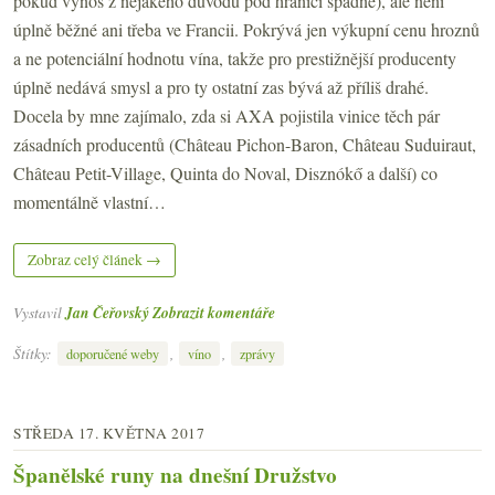
pokud výnos z nějakého důvodu pod hranici spadne), ale není
úplně běžné ani třeba ve Francii. Pokrývá jen výkupní cenu hroznů
a ne potenciální hodnotu vína, takže pro prestižnější producenty
úplně nedává smysl a pro ty ostatní zas bývá až příliš drahé.
Docela by mne zajímalo, zda si AXA pojistila vinice těch pár
zásadních producentů (Château Pichon-Baron, Château Suduiraut,
Château Petit-Village, Quinta do Noval, Disznókő a další) co
momentálně vlastní…
Zobraz celý článek →
Vystavil
Jan Čeřovský
Zobrazit komentáře
Štítky:
,
,
doporučené weby
víno
zprávy
STŘEDA 17. KVĚTNA 2017
Španělské runy na dnešní Družstvo