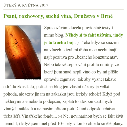
ÚTERÝ 9. KVĚTNA 2017
Psaní, rozhovory, suchá vína, Družstvo v Brně
Zpracovávám docela pravidelně texty i
Někdy si to fakt užívám, jindy
mimo blog.
je to trochu boj
:-) Třeba když se snažím
na vínech, která mi třeba moc nechutnají,
najít pozitiva pro „běžného konzumenta“.
Nebo takové sepisování profilu odrůdy, ze
které jsem snad nepil víno co by mi přišlo
opravdu zajímavé, tak aby vyzněl lákavě
odrůdu zkusit. Jo, psát si na blog jen vlastní názory je velká
pohoda, ale texty jinam na zakázku jsou leckdy řehole! Když pod
některými ale nebudu podepsán, zaplatí to alespoň část mých
vinných nákladů a nemusím přitom psát lži ani odposlouchávat
třeba šéfa Vinařského fondu... :-) Ne, novinařinou bych se fakt živit
nemohl, i když jsem měl před 10+ lety v tomto ohledu smělé plány.