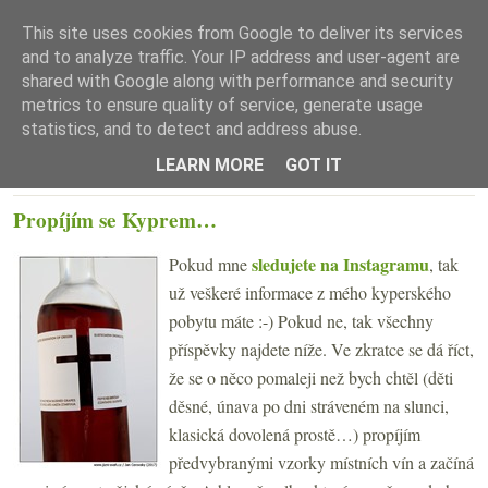
This site uses cookies from Google to deliver its services
and to analyze traffic. Your IP address and user-agent are
shared with Google along with performance and security
metrics to ensure quality of service, generate usage
statistics, and to detect and address abuse.
☰ Menu
LEARN MORE
GOT IT
STŘEDA 31. KVĚTNA 2017
Propíjím se Kyprem…
sledujete na Instagramu
Pokud mne
, tak
už veškeré informace z mého kyperského
pobytu máte :-) Pokud ne, tak všechny
příspěvky najdete níže. Ve zkratce se dá říct,
že se o něco pomaleji než bych chtěl (děti
děsné, únava po dni stráveném na slunci,
klasická dovolená prostě…) propíjím
předvybranými vzorky místních vín a začíná