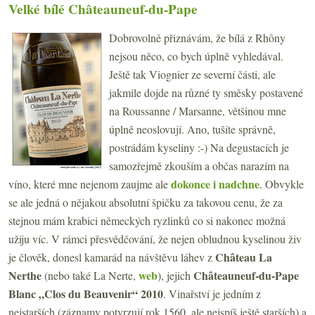
Velké bílé Châteauneuf-du-Pape
Dobrovolně přiznávám, že bílá z Rhôny
nejsou něco, co bych úplně vyhledával.
Ještě tak Viognier ze severní části, ale
jakmile dojde na různé ty směsky postavené
na Roussanne / Marsanne, většinou mne
úplně neoslovují. Ano, tušíte správně,
postrádám kyseliny :-) Na degustacích je
samozřejmě zkouším a občas narazím na
dokonce i nadchne
víno, které mne nejenom zaujme ale
. Obvykle
se ale jedná o nějakou absolutní špičku za takovou cenu, že za
stejnou mám krabici německých ryzlinků co si nakonec možná
užiju víc. V rámci přesvědčování, že nejen obludnou kyselinou živ
Château La
je člověk, donesl kamarád na návštěvu láhev z
Nerthe
web
Châteauneuf-du-Pape
(nebo také La Nerte,
), jejich
Blanc „Clos du Beauvenir“ 2010
. Vinařství je jedním z
nejstarších (záznamy potvrzují rok 1560, ale nejspíš ještě starších) a