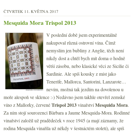
ČTVRTEK 11. KVĚTNA 2017
Mesquida Mora Trispol 2013
V poslední době jsem experimentálně
nakupoval různá ostrovní vína. Čímž
nemyslím jen bubliny z Anglie, těch není
nikdy dost a chtěl bych mít doma o hodně
větší zásobu, nebo klasické věci ze Sicílie či
Sardinie. Ale spíš kousky z míst jako
Tenerife, Mallorca, Santorini, Lanzarote…
nevím, možná tak jezdím na dovolenou u
moře alespoň ve sklence :-) Nedávno jsem takhle otevřel zemské
Trispol 2013
Mesquida Mora
víno z Mallorky, červené
vinařství
.
Za ním stojí sourozenci Bàrbara a Jaume Mesquida-Mora. Rodinné
vinařství založil už pradědeček v roce 1945 (a mají záznamy, že
rodina Mesquida vinařila už někdy v šestnáctém století), ale spíš