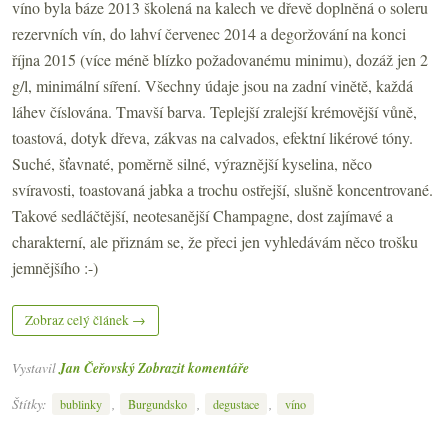
víno byla báze 2013 školená na kalech ve dřevě doplněná o soleru
rezervních vín, do lahví červenec 2014 a degoržování na konci
října 2015 (více méně blízko požadovanému minimu), dozáž jen 2
g/l, minimální síření. Všechny údaje jsou na zadní vinětě, každá
láhev číslována. Tmavší barva. Teplejší zralejší krémovější vůně,
toastová, dotyk dřeva, zákvas na calvados, efektní likérové tóny.
Suché, šťavnaté, poměrně silné, výraznější kyselina, něco
svíravosti, toastovaná jabka a trochu ostřejší, slušně koncentrované.
Takové sedláčtější, neotesanější Champagne, dost zajímavé a
charakterní, ale přiznám se, že přeci jen vyhledávám něco trošku
jemnějšího :-)
Zobraz celý článek →
Vystavil
Jan Čeřovský
Zobrazit komentáře
Štítky:
,
,
,
bublinky
Burgundsko
degustace
víno