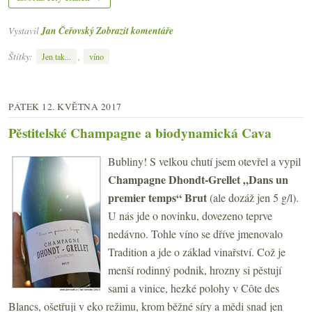
Vystavil
Jan Čeřovský
Zobrazit komentáře
Štítky:
,
Jen tak...
víno
PÁTEK 12. KVĚTNA 2017
Pěstitelské Champagne a biodynamická Cava
Bubliny! S velkou chutí jsem otevřel a vypil
Champagne Dhondt-Grellet „Dans un
premier temps“ Brut
(ale dozáž jen 5 g/l).
U nás jde o novinku, dovezeno teprve
nedávno. Tohle víno se dříve jmenovalo
Tradition a jde o základ vinařství. Což je
menší rodinný podnik, hrozny si pěstují
sami a vinice, hezké polohy v Côte des
Blancs, ošetřuji v eko režimu, krom běžné síry a mědi snad jen