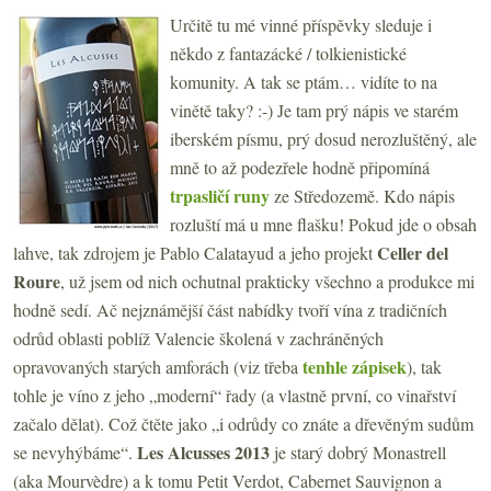
Určitě tu mé vinné příspěvky sleduje i
někdo z fantazácké / tolkienistické
komunity. A tak se ptám… vidíte to na
vinětě taky? :-) Je tam prý nápis ve starém
iberském písmu, prý dosud nerozluštěný, ale
mně to až podezřele hodně připomíná
trpasličí runy
ze Středozemě. Kdo nápis
rozluští má u mne flašku! Pokud jde o obsah
Celler del
lahve, tak zdrojem je Pablo Calatayud a jeho projekt
Roure
, už jsem od nich ochutnal prakticky všechno a produkce mi
hodně sedí. Ač nejznámější část nabídky tvoří vína z tradičních
odrůd oblasti poblíž Valencie školená v zachráněných
tenhle zápisek
opravovaných starých amforách (viz třeba
), tak
tohle je víno z jeho „moderní“ řady (a vlastně první, co vinařství
začalo dělat). Což čtěte jako „i odrůdy co znáte a dřevěným sudům
Les Alcusses 2013
se nevyhýbáme“.
je starý dobrý Monastrell
(aka Mourvèdre) a k tomu Petit Verdot, Cabernet Sauvignon a