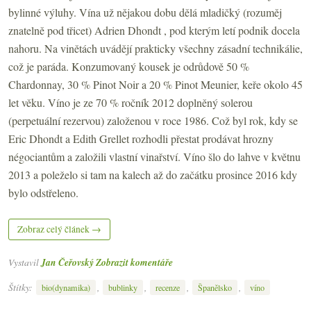
bylinné výluhy. Vína už nějakou dobu dělá mladičký (rozuměj
znatelně pod třicet) Adrien Dhondt , pod kterým letí podnik docela
nahoru. Na vinětách uvádějí prakticky všechny zásadní technikálie,
což je paráda. Konzumovaný kousek je odrůdově 50 %
Chardonnay, 30 % Pinot Noir a 20 % Pinot Meunier, keře okolo 45
let věku. Víno je ze 70 % ročník 2012 doplněný solerou
(perpetuální rezervou) založenou v roce 1986. Což byl rok, kdy se
Eric Dhondt a Edith Grellet rozhodli přestat prodávat hrozny
négociantům a založili vlastní vinařství. Víno šlo do lahve v květnu
2013 a poleželo si tam na kalech až do začátku prosince 2016 kdy
bylo odstřeleno.
Zobraz celý článek →
Vystavil
Jan Čeřovský
Zobrazit komentáře
Štítky:
,
,
,
,
bio(dynamika)
bublinky
recenze
Španělsko
víno