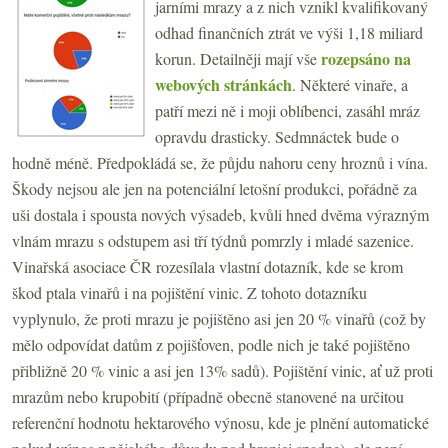
jarními mrazy a z nich vznikl kvalifikovaný
odhad finančních ztrát ve výši 1,18 miliard
rozepsáno na
korun. Detailněji mají vše
webových stránkách
. Některé vinaře, a
patří mezi ně i moji oblíbenci, zasáhl mráz
opravdu drasticky. Sedmnáctek bude o
hodně méně. Předpokládá se, že půjdu nahoru ceny hroznů i vína.
Škody nejsou ale jen na potenciální letošní produkci, pořádně za
uši dostala i spousta nových výsadeb, kvůli hned dvěma výrazným
vlnám mrazu s odstupem asi tří týdnů pomrzly i mladé sazenice.
Vinařská asociace ČR rozesílala vlastní dotazník, kde se krom
škod ptala vinařů i na pojištění vinic. Z tohoto dotazníku
vyplynulo, že proti mrazu je pojištěno asi jen 20 % vinařů (což by
mělo odpovídat datům z pojišťoven, podle nich je také pojištěno
přibližně 20 % vinic a asi jen 13% sadů). Pojištění vinic, ať už proti
mrazům nebo krupobití (případně obecně stanovené na určitou
referenční hodnotu hektarového výnosu, kde je plnění automatické