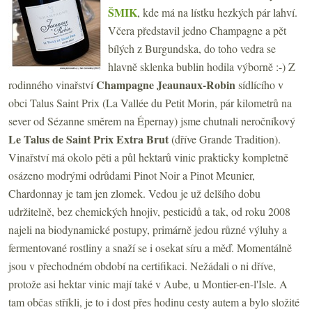
ŠMIK
, kde má na lístku hezkých pár lahví.
Včera představil jedno Champagne a pět
bílých z Burgundska, do toho vedra se
hlavně sklenka bublin hodila výborně :-) Z
Champagne Jeaunaux-Robin
rodinného vinařství
sídlícího v
obci Talus Saint Prix (La Vallée du Petit Morin, pár kilometrů na
sever od Sézanne směrem na Épernay) jsme chutnali neročníkový
Le Talus de Saint Prix Extra Brut
(dříve Grande Tradition).
Vinařství má okolo pěti a půl hektarů vinic prakticky kompletně
osázeno modrými odrůdami Pinot Noir a Pinot Meunier,
Chardonnay je tam jen zlomek. Vedou je už delšího dobu
udržitelně, bez chemických hnojiv, pesticidů a tak, od roku 2008
najeli na biodynamické postupy, primárně jedou různé výluhy a
fermentované rostliny a snaží se i osekat síru a měď. Momentálně
jsou v přechodném období na certifikaci. Nežádali o ni dříve,
protože asi hektar vinic mají také v Aube, u Montier-en-l'Isle. A
tam občas stříkli, je to i dost přes hodinu cesty autem a bylo složité