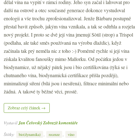
dělal vína na vypití v rámci rodiny. Jeho syn začal i lahvovat pro
další na ostrově a otec současné generace dokonce vystudoval
enologii a vše trochu zprofesionalizoval. Jenže Bàrbaru postupně
přestal bavit způsob, jakým vína vznikala, a tak se odtrhla a rozjela
nový projekt. I proto se dvě její vína jmenují Sòtil (strop) a Trispol
(podlaha, ale také směs používaná na výrobu dlaždic), když
začínala tak prý neměla nic z toho :-) Poměrně rychle si její vína
získala kvalitou fanoušky mimo Mallorku. Od počátku jedou v
biodynamice, už nějaký pátek jsou i bio certifikována (týká se i
chutnaného vína, biodynamická certifikace přišla později),
minimalizují síření (bílá jsou i nesířená), filtrace minimální nebo
žádná. A takové ty běžné věci, prostě.
Zobraz celý článek →
Vystavil
Jan Čeřovský
Zobrazit komentáře
Štítky:
,
,
bio(dynamika)
recenze
víno