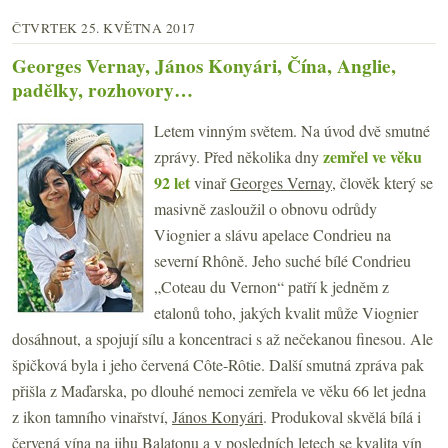
ČTVRTEK 25. KVĚTNA 2017
Georges Vernay, János Konyári, Čína, Anglie,
padělky, rozhovory…
Letem vinným světem. Na úvod dvě smutné
zemřel ve věku
zprávy. Před několika dny
92 let
vinař
Georges Vernay
, člověk který se
masivně zasloužil o obnovu odrůdy
Viognier a slávu apelace Condrieu na
severní Rhôně. Jeho suché bílé Condrieu
„Coteau du Vernon“ patří k jedněm z
etalonů toho, jakých kvalit může Viognier
dosáhnout, a spojují sílu a koncentraci s až nečekanou finesou. Ale
špičková byla i jeho červená Côte-Rôtie. Další smutná zpráva pak
přišla z Maďarska, po dlouhé nemoci zemřela ve věku 66 let jedna
z ikon tamního vinařství,
János Konyári
. Produkoval skvělá bílá i
červená vína na jihu Balatonu a v posledních letech se kvalita vín