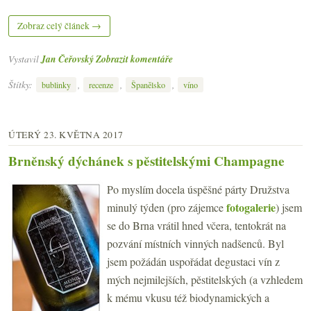
Zobraz celý článek →
Vystavil
Jan Čeřovský
Zobrazit komentáře
Štítky:
,
,
,
bublinky
recenze
Španělsko
víno
ÚTERÝ 23. KVĚTNA 2017
Brněnský dýchánek s pěstitelskými Champagne
Po myslím docela úspěšné párty Družstva
fotogalerie
minulý týden (pro zájemce
) jsem
se do Brna vrátil hned včera, tentokrát na
pozvání místních vinných nadšenců. Byl
jsem požádán uspořádat degustaci vín z
mých nejmilejších, pěstitelských (a vzhledem
k mému vkusu též biodynamických a