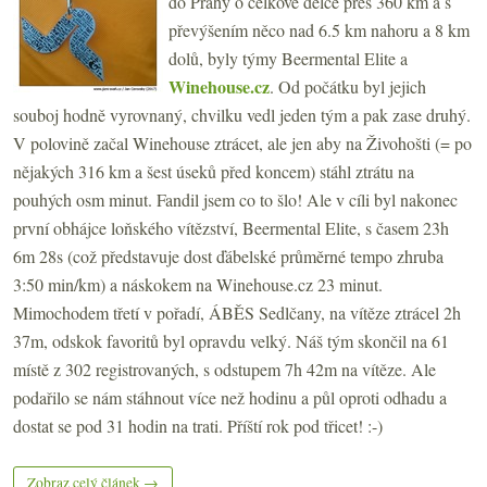
do Prahy o celkové délce přes 360 km a s
převýšením něco nad 6.5 km nahoru a 8 km
dolů, byly týmy Beermental Elite a
Winehouse.cz
. Od počátku byl jejich
souboj hodně vyrovnaný, chvilku vedl jeden tým a pak zase druhý.
V polovině začal Winehouse ztrácet, ale jen aby na Živohošti (= po
nějakých 316 km a šest úseků před koncem) stáhl ztrátu na
pouhých osm minut. Fandil jsem co to šlo! Ale v cíli byl nakonec
první obhájce loňského vítězství, Beermental Elite, s časem 23h
6m 28s (což představuje dost ďábelské průměrné tempo zhruba
3:50 min/km) a náskokem na Winehouse.cz 23 minut.
Mimochodem třetí v pořadí, ÁBĚS Sedlčany, na vítěze ztrácel 2h
37m, odskok favoritů byl opravdu velký. Náš tým skončil na 61
místě z 302 registrovaných, s odstupem 7h 42m na vítěze. Ale
podařilo se nám stáhnout více než hodinu a půl oproti odhadu a
dostat se pod 31 hodin na trati. Příští rok pod třicet! :-)
Zobraz celý článek →