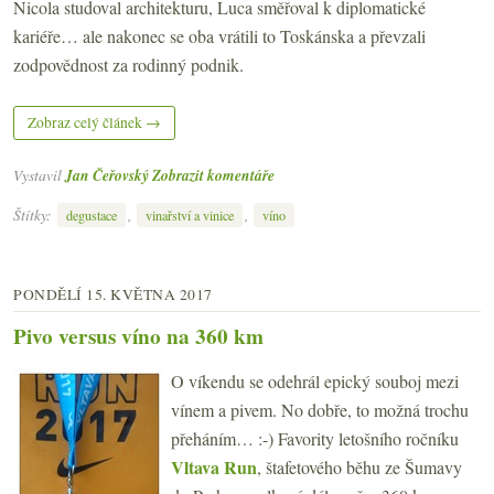
Nicola studoval architekturu, Luca směřoval k diplomatické
kariéře… ale nakonec se oba vrátili to Toskánska a převzali
zodpovědnost za rodinný podnik.
Zobraz celý článek →
Vystavil
Jan Čeřovský
Zobrazit komentáře
Štítky:
,
,
degustace
vinařství a vinice
víno
PONDĚLÍ 15. KVĚTNA 2017
Pivo versus víno na 360 km
O víkendu se odehrál epický souboj mezi
vínem a pivem. No dobře, to možná trochu
přeháním… :-) Favority letošního ročníku
Vltava Run
, štafetového běhu ze Šumavy