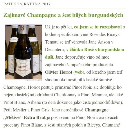
PÁTEK 26. KVĚTNA 2017
Zajímavé Champagne a šest bílých burgundských
co jsem se tu rozepisoval
Už je to pět let,
o
hodně specifickém víně Rosé des Riceys.
Tématu se teď věnovala Jane Anson v
v článku Rosé s burgundskou
Decanteru,
duší
. Jane doporučuje víno od moc
zajímavého šampaňského producenta
Olivier Horiot
web
(
), od kterého jsem teď
shodou okolností pil klasické šumivé
Champagne. Horiot pěstuje primárně Pinot Noir, ale doplňuje ho
nejen klasickými odrůdami Chardonnay a Pinot Meunier, ale také
Pinot Blanc, Arbane (to dělá dokonce jako čistě jednoodrůdové!),
Champagne
Petit Meslier a Pinot Gris. Jeho neročníkové
„Métisse“ Extra Brut
je postaveno na Pinot Noir s asi dvaceti
procenty Pinot Blanc, z šesti různých poloh u Riceys. Chutnané