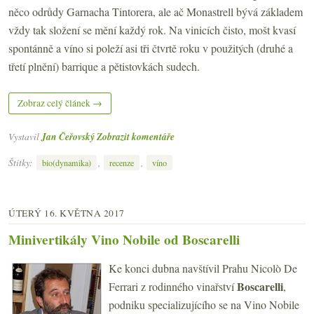
něco odrůdy Garnacha Tintorera, ale ač Monastrell bývá základem
vždy tak složení se mění každý rok. Na vinicích čisto, mošt kvasí
spontánně a víno si poleží asi tři čtvrtě roku v použitých (druhé a
třetí plnění) barrique a pětistovkách sudech.
Zobraz celý článek →
Vystavil
Jan Čeřovský
Zobrazit komentáře
Štítky:
,
,
bio(dynamika)
recenze
víno
ÚTERÝ 16. KVĚTNA 2017
Minivertikály Vino Nobile od Boscarelli
Ke konci dubna navštívil Prahu Nicolò De
Boscarelli
Ferrari z rodinného vinařství
,
podniku specializujícího se na Vino Nobile