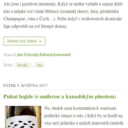
Ale jsou i pozitivní momenty. Když se mohu vyřádit a sepsat delší
text o nějaké své vinné libůstce (rozuměj sherry, Jura, pěstitelská
Champagne, vína z Čech…). Nebo když v rozhovorech dostáváte
fajn odpovědi na své hloupé dotazy.
Zobraz celý článek →
Vystavil
Jan Čeřovský
Zobrazit komentáře
Štítky:
,
Jen tak...
víno
PÁTEK 5. KVĚTNA 2017
Pukni hajzle (s amforou a kanadským pinotem)
Ne, titulek není komentářem k současné
politické situaci u nás, i když by se hodil na
více než jednoho z našich ústavních činitelů