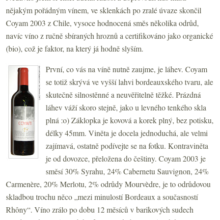
nějakým pořádným vínem, ve sklenkách po zralé úvaze skončil
Coyam 2003 z Chile, vysoce hodnocená směs několika odrůd,
navíc víno z ručně sbíraných hroznů a certifikováno jako organické
(bio), což je faktor, na který já hodně slyším.
První, co vás na víně nutně zaujme, je láhev. Coyam
se totiž skrývá ve vyšší lahvi bordeauxského tvaru, ale
skutečně silnostěnné a neuvěřitelně těžké. Prázdná
láhev váží skoro stejně, jako u levného tenkého skla
plná :o) Záklopka je kovová a korek plný, bez potisku,
délky 45mm. Viněta je docela jednoduchá, ale velmi
zajímavá, ostatně podívejte se na fotku. Kontraviněta
je od dovozce, přeložena do češtiny. Coyam 2003 je
směsí 30% Syrahu, 24% Cabernetu Sauvignon, 24%
Carmenère, 20% Merlotu, 2% odrůdy Mourvèdre, je to odrůdovou
skladbou trochu něco „mezi minulostí Bordeaux a současností
Rhôny“.
Víno zrálo po dobu 12 měsíců v barikových sudech