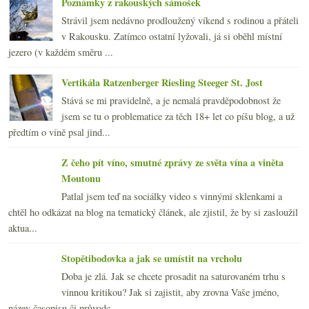
Poznámky z rakouských sámošek
Strávil jsem nedávno prodloužený víkend s rodinou a přáteli
v Rakousku. Zatímco ostatní lyžovali, já si oběhl místní
jezero (v každém směru ...
Vertikála Ratzenberger Riesling Steeger St. Jost
Stává se mi pravidelně, a je nemalá pravděpodobnost že
jsem se tu o problematice za těch 18+ let co píšu blog, a už
předtím o víně psal jind...
Z čeho pít víno, smutné zprávy ze světa vína a viněta
Moutonu
Patlal jsem teď na sociálky video s vinnými sklenkami a
chtěl ho odkázat na blog na tematický článek, ale zjistil, že by si zasloužil
aktua...
Stopětibodovka a jak se umístit na vrcholu
Doba je zlá. Jak se chcete prosadit na saturovaném trhu s
vinnou kritikou? Jak si zajistit, aby zrovna Vaše jméno,
název časopisu či průvodc...