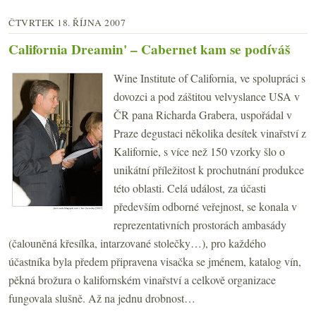
ČTVRTEK 18. ŘÍJNA 2007
California Dreamin' – Cabernet kam se podíváš
Wine Institute of California, ve spolupráci s
dovozci a pod záštitou velvyslance USA v
ČR pana Richarda Grabera, uspořádal v
Praze degustaci několika desítek vinařství z
Kalifornie, s více než 150 vzorky šlo o
unikátní příležitost k prochutnání produkce
této oblasti. Celá událost, za účasti
především odborné veřejnost, se konala v
reprezentativních prostorách ambasády
(čalouněná křesílka, intarzované stolečky…), pro každého
účastníka byla předem připravena visačka se jménem, katalog vín,
pěkná brožura o kalifornském vinařství a celkově organizace
fungovala slušně. Až na jednu drobnost…