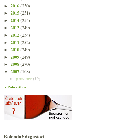
2016
(250)
►
2015
(251)
►
2014
(254)
►
2013
(249)
►
2012
(254)
►
2011
(252)
►
2010
(249)
►
2009
(249)
►
2008
(270)
►
2007
(108)
▼
prosince
(19)
►
listopadu
(23)
►
▼ Zobrazit vše
října
(24)
▼
Svatomartinská vína – trénink na apelační systém?
Dvě červená dvoustovková potěšení
Drastická selekce aneb sázka na Bordeaux 2007
Hell’s Kitchen – reality show jako každá jiná?
Syrově lososově s Léonem Beyerem
Výsledky ankety „Na stole máte nejčastěji vína…“
Kalendář degustací