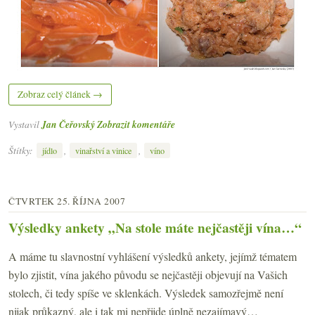
Zobraz celý článek →
Vystavil
Jan Čeřovský
Zobrazit komentáře
Štítky:
,
,
jídlo
vinařství a vinice
víno
ČTVRTEK 25. ŘÍJNA 2007
Výsledky ankety „Na stole máte nejčastěji vína…“
A máme tu slavnostní vyhlášení výsledků ankety, jejímž tématem
bylo zjistit, vína jakého původu se nejčastěji objevují na Vašich
stolech, či tedy spíše ve sklenkách. Výsledek samozřejmě není
nijak průkazný, ale i tak mi nepřijde úplně nezajímavý…