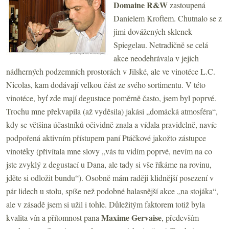
Domaine R&W
zastoupená
Danielem Kroftem. Chutnalo se z
jimi dovážených sklenek
Spiegelau. Netradičně se celá
akce neodehrávala v jejich
nádherných podzemních prostorách v Jilské, ale ve vinotéce L.C.
Nicolas, kam dodávají velkou část ze svého sortimentu. V této
vinotéce, byť zde mají degustace poměrně často, jsem byl poprvé.
Trochu mne překvapila (až vyděsila) jakási „domácká atmosféra“,
kdy se většina účastníků očividně znala a vídala pravidelně, navíc
podpořená aktivním přístupem paní Ptáčkové jakožto zástupce
vinotéky (přivítala mne slovy „vás tu vidím poprvé, nevím na co
jste zvyklý z degustací u Dana, ale tady si vše říkáme na rovinu,
jděte si odložit bundu“). Osobně mám raději klidnější posezení v
pár lidech u stolu, spíše než podobné halasnější akce „na stojáka“,
ale v zásadě jsem si užil i tohle. Důležitým faktorem totiž byla
Maxime Gervaise
kvalita vín a přítomnost pana
, především