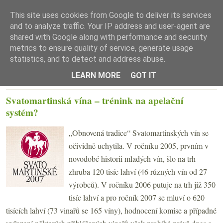
This site uses cookies from Google to deliver its services
and to analyze traffic. Your IP address and user-agent are
shared with Google along with performance and security
metrics to ensure quality of service, generate usage
statistics, and to detect and address abuse.
☰ Menu
LEARN MORE
GOT IT
STŘEDA 31. ŘÍJNA 2007
Svatomartinská vína – trénink na apelační
systém?
„Obnovená tradice“ Svatomartinských vín se
očividně uchytila. V ročníku 2005, prvním v
novodobé historii mladých vín, šlo na trh
zhruba 120 tisíc lahví (46 různých vín od 27
výrobců). V ročníku 2006 putuje na trh již 350
tisíc lahví a pro ročník 2007 se mluví o 620
tisících lahví (73 vinařů se 165 víny), hodnocení komise a případné