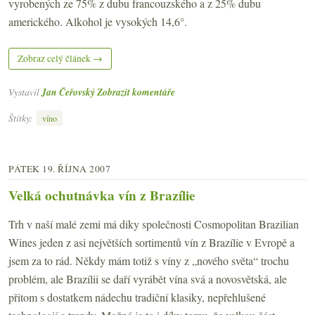
vyrobených ze 75% z dubu francouzského a z 25% dubu
amerického. Alkohol je vysokých 14,6°.
Zobraz celý článek →
Vystavil
Jan Čeřovský
Zobrazit komentáře
Štítky:
víno
PÁTEK 19. ŘÍJNA 2007
Velká ochutnávka vín z Brazílie
Trh v naší malé zemi má diky společnosti Cosmopolitan Brazilian
Wines jeden z asi největších sortimentů vín z Brazílie v Evropě a
jsem za to rád. Někdy mám totiž s víny z „nového světa“ trochu
problém, ale Brazílii se daří vyrábět vína svá a novosvětská, ale
přitom s dostatkem nádechu tradiční klasiky, nepřehlušené