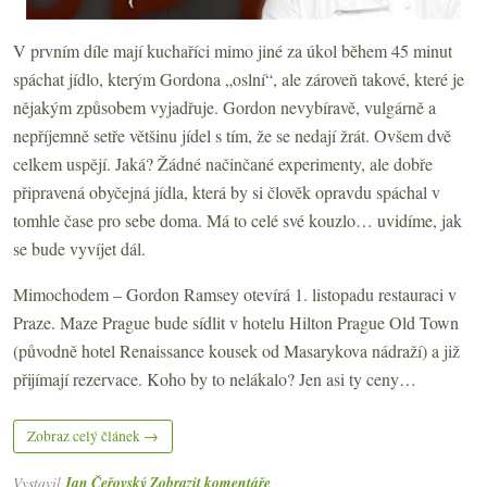
V prvním díle mají kuchaříci mimo jiné za úkol během 45 minut
spáchat jídlo, kterým Gordona „oslní“, ale zároveň takové, které je
nějakým způsobem vyjadřuje. Gordon nevybíravě, vulgárně a
nepříjemně setře většinu jídel s tím, že se nedají žrát. Ovšem dvě
celkem uspějí. Jaká? Žádné načinčané experimenty, ale dobře
připravená obyčejná jídla, která by si člověk opravdu spáchal v
tomhle čase pro sebe doma. Má to celé své kouzlo… uvidíme, jak
se bude vyvíjet dál.
Mimochodem – Gordon Ramsey otevírá 1. listopadu restauraci v
Praze. Maze Prague bude sídlit v hotelu Hilton Prague Old Town
(původně hotel Renaissance kousek od Masarykova nádraží) a již
přijímají rezervace. Koho by to nelákalo? Jen asi ty ceny…
Zobraz celý článek →
Vystavil
Jan Čeřovský
Zobrazit komentáře