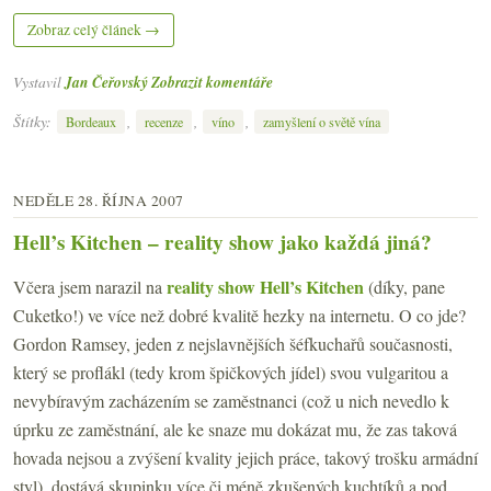
Zobraz celý článek →
Vystavil
Jan Čeřovský
Zobrazit komentáře
Štítky:
,
,
,
Bordeaux
recenze
víno
zamyšlení o světě vína
NEDĚLE 28. ŘÍJNA 2007
Hell’s Kitchen – reality show jako každá jiná?
reality show Hell’s Kitchen
Včera jsem narazil na
(díky, pane
Cuketko!) ve více než dobré kvalitě hezky na internetu. O co jde?
Gordon Ramsey, jeden z nejslavnějších šéfkuchařů současnosti,
který se proflákl (tedy krom špičkových jídel) svou vulgaritou a
nevybíravým zacházením se zaměstnanci (což u nich nevedlo k
úprku ze zaměstnání, ale ke snaze mu dokázat mu, že zas taková
hovada nejsou a zvýšení kvality jejich práce, takový trošku armádní
styl), dostává skupinku více či méně zkušených kuchtíků a pod