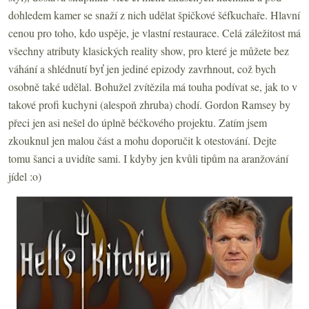
dohledem kamer se snaží z nich udělat špičkové šéfkuchaře. Hlavní
cenou pro toho, kdo uspěje, je vlastní restaurace. Celá záležitost má
všechny atributy klasických reality show, pro které je můžete bez
váhání a shlédnutí byť jen jediné epizody zavrhnout, což bych
osobně také udělal. Bohužel zvítězila má touha podívat se, jak to v
takové profi kuchyni (alespoň zhruba) chodí. Gordon Ramsey by
přeci jen asi nešel do úplně béčkového projektu. Zatím jsem
zkouknul jen malou část a mohu doporučit k otestování. Dejte
tomu šanci a uvidíte sami. I kdyby jen kvůli tipům na aranžování
jídel :o)