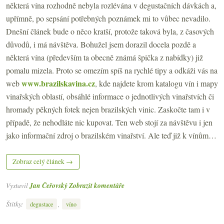
některá vína rozhodně nebyla rozlévána v degustačních dávkách a,
upřímně, po sepsání potřebných poznámek mi to vůbec nevadilo.
Dnešní článek bude o něco kratší, protože taková byla, z časových
důvodů, i má návštěva. Bohužel jsem dorazil docela pozdě a
některá vína (především ta obecně známá špička z nabídky) již
pomalu mizela. Proto se omezím spíš na rychlé tipy a odkáži vás na
www.brazilskavina.cz
web
, kde najdete krom katalogu vín i mapy
vinařských oblastí, obsáhlé informace o jednotlivých vinařstvích či
hromady pěkných fotek nejen brazilských vinic. Zaskočte tam i v
případě, že nehodláte nic kupovat. Ten web stojí za návštěvu i jen
jako informační zdroj o brazilském vinařství. Ale teď již k vínům…
Zobraz celý článek →
Vystavil
Jan Čeřovský
Zobrazit komentáře
Štítky:
,
degustace
víno