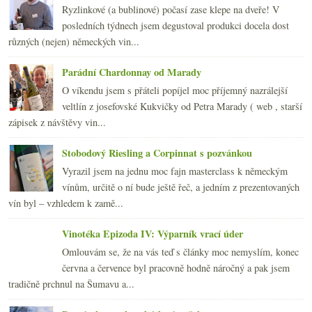
Ryzlinkové (a bublinové) počasí zase klepe na dveře! V
posledních týdnech jsem degustoval produkci docela dost
různých (nejen) německých vin...
Parádní Chardonnay od Marady
O víkendu jsem s přáteli popíjel moc příjemný nazrálejší
veltlín z josefovské Kukvičky od Petra Marady ( web , starší
zápisek z návštěvy vin...
Stobodový Riesling a Corpinnat s pozvánkou
Vyrazil jsem na jednu moc fajn masterclass k německým
vínům, určitě o ní bude ještě řeč, a jedním z prezentovaných
vín byl – vzhledem k zamě...
Vinotéka Epizoda IV: Výparník vrací úder
Omlouvám se, že na vás teď s články moc nemyslím, konec
června a července byl pracovně hodně náročný a pak jsem
tradičně prchnul na Šumavu a...