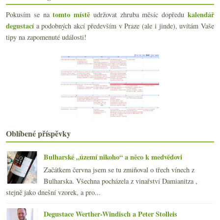
Bodega Musem – Museum Real Reserva 2002
En Primeur nákup vín z Moravy
tomto místě
kalendář
Pokusím se na
udržovat zhruba měsíc dopředu
Viñedos Organicos Emiliana – Experiment Coyam 2003
degustací
a podobných akcí především v Praze (ale i jinde), uvítám Vaše
Velká ochutnávka vín z Brazílie
tipy na zapomenuté události!
California Dreamin' – Cabernet kam se podíváš
Osm pochoutek z údolí Rhôny – Châteauneuf-du-Pape
Barbera d´Alba Superiore a chutné noky
Českomoravská červená seance
Domains Devillard – Interkontinentální degustace
Úvod do molekulární gastronomie aneb hovory s Mojm...
Café Savoy aneb kavárenský Wiener schnitzel
Moulin d’Issan 2004 – Není třetí víno moc?
Maltská kulinářská expedice – část I.
Oblíbené příspěvky
Bolgheri Rosso i Bianco – degustační výlet do Itálie
LIVI Dubňany – je chyba ve mně?
Bulharské „území nikoho“ a něco k medvědovi
Co se právě píše o víně…
Začátkem června jsem se tu zmiňoval o třech vínech z
Houby kam se podíváš a výhody ochutnávky
Bulharska. Všechna pocházela z vinařství Damianitza ,
Tenuta di Capezzana – Barco Reale di Carmignano 20...
stejně jako dnešní vzorek, a pro...
září
(24)
►
srpna
(18)
►
Degustace Werther-Windisch a Peter Stolleis