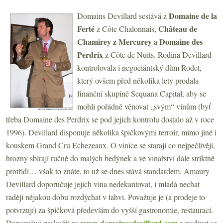
Domaine de la
Domains Devillard sestává z
Ferté
Château de
z Côte Chalonnais,
Chamirey z Mercurey
Domaine des
a
Perdrix
z Côte de Nuits. Rodina Devillard
kontrolovala i negociántský dům Rodet,
který ovšem před několika lety prodala
finanční skupině Sequana Capital, aby se
mohli pořádně věnovat „svým“ vínům (byť
třeba Domaine des Perdrix
se pod jejich kontrolu dostalo až v roce
1996). Devillard disponuje několika špičkovými terroir, mimo jiné i
kouskem Grand Cru Echezeaux. O vinice se starají co nejpečlivěji,
hrozny sbírají ručně do malých bedýnek a ve vinařství dále striktně
protřídí… však to znáte, to už se dnes stává standardem. Amaury
Devillard doporučuje jejich vína nedekantovat, i mladá nechat
raději nějakou dobu rozdýchat v lahvi. Považuje je (a prodeje to
potvrzují) za špičková především do vyšší gastronomie, restaurací.
www.domainesdevillard.com
Doporučuji zaskočit na
a podívat se