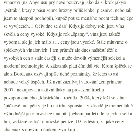
vinařství (na Angélusu prý nově používají jako další krok jakýsi
„větrák“, který z pásu sejme hrozny příliš lehké, plesnivé, nebo tak
jsem to alespoň pochopil), kupáž pouze menšího počtu těch nejlépe
se vyvíjecích… Očividně se daří. Když je dobrý rok, jsou vína
skvělá a ceny vysoké. Když je rok „špatný“, vína jsou taktéž
výborná, ale je jich málo a… ceny jsou vysoké. Stále mluvíme o
špičkových vinařstvích. I ten průměr ale dnes naštěstí těží z
vysokých cen a stále častěji si může dovolit výraznější selekci a
moderní technologie. A zákazník platí čím dál víc. Krom špiček se
ale z Bordeaux ozývají spíše tiché poznámky, že letos to asi
nebude velký úspěch. Již nyní zaznívají varování „en primeur
2007“ nekupovat a aktivní tlaky na prosazení trochu
pozapomenutého „klasického“ ročníku 2004, který leží ve stínu
špičkové nulapětky, je ho na trhu spousta a v zásadě je momentálně
výhodnější jako investice i na pití (během pár let). Je to jedna velká
hra, ve které se točí obrovské peníze. Už se těším, za jaké ceny
châteuax s novým ročníkem vyrukují…