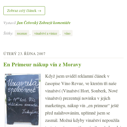
Zobraz celý článek →
Vystavil
Jan Čeřovský
Zobrazit komentáře
Štítky:
,
,
recenze
vinařství a vinice
víno
ÚTERÝ 23. ŘÍJNA 2007
En Primeur nákup vín z Moravy
Když jsem uviděl reklamní článek v
časopise Víno Revue, ve kterém tři naše
vinařství (Vinařství Hort, Sonberk, Nové
vinařství) prezentují novinku v jejich
marketingu, nákup vín „en primeur“ ještě
před nalahvováním, upřímně jsem se
zasmál. Možná kdyby vinařství nepoužila