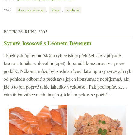
Štítky:
,
,
doporučené weby
filmy
kuchyně
PÁTEK 26. ŘÍJNA 2007
Syrově lososově s Léonem Beyerem
Tepelných úprav mořských ryb existuje přehršel, ale v případě
lososa a tuňáka si dovolím (opět) doporučit konzumaci v syrové
podobě. Někomu může být sushi a různé další úpravy syrových ryb
od pohledu odborné a představa jejich konzumace nepříjemná, ale
jde o to jen poprvé tyhle lahůdky vyzkoušet. Pak pochopíte, že…
vám třeba vůbec nechutnají :o) Ale ten pokus se počítá…