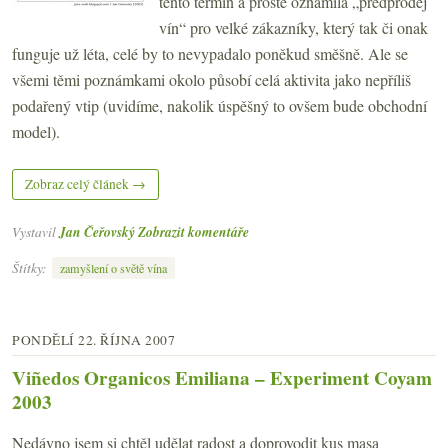
tento termín a prostě oznámila „předprodej
vín“ pro velké zákazníky, který tak či onak
funguje už léta, celé by to nevypadalo poněkud směšně. Ale se
všemi těmi poznámkami okolo působí celá aktivita jako nepříliš
podařený vtip (uvidíme, nakolik úspěšný to ovšem bude obchodní
model).
Zobraz celý článek →
Vystavil
Jan Čeřovský
Zobrazit komentáře
Štítky:
zamyšlení o světě vína
PONDĚLÍ 22. ŘÍJNA 2007
Viñedos Organicos Emiliana – Experiment Coyam
2003
Nedávno jsem si chtěl udělat radost a doprovodit kus masa