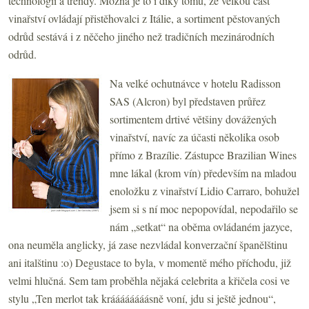
technologií a trendy. Možná je to i díky tomu, že velkou část
vinařství ovládají přistěhovalci z Itálie, a sortiment pěstovaných
odrůd sestává i z něčeho jiného než tradičních mezinárodních
odrůd.
Na velké ochutnávce v hotelu Radisson
SAS (Alcron) byl představen průřez
sortimentem drtivé většiny dovážených
vinařství, navíc za účasti několika osob
přímo z Brazílie. Zástupce Brazilian Wines
mne lákal (krom vín) především na mladou
enoložku z vinařství Lidio Carraro, bohužel
jsem si s ní moc nepopovídal, nepodařilo se
nám „setkat“ na oběma ovládaném jazyce,
ona neuměla anglicky, já zase nezvládal konverzační španělštinu
ani italštinu :o) Degustace to byla, v momentě mého příchodu, již
velmi hlučná. Sem tam proběhla nějaká celebrita a křičela cosi ve
stylu „Ten merlot tak kráááááááásně voní, jdu si ještě jednou“,