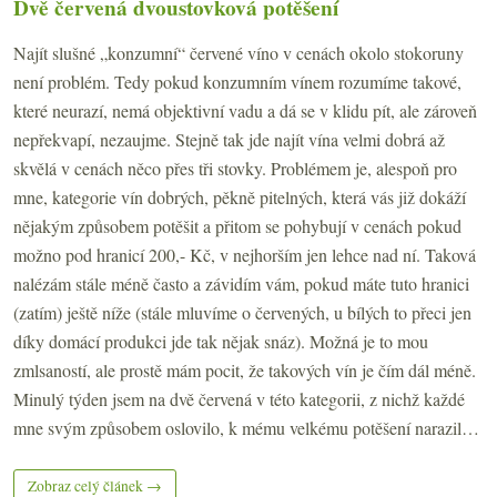
Dvě červená dvoustovková potěšení
Najít slušné „konzumní“ červené víno v cenách okolo stokoruny
není problém. Tedy pokud konzumním vínem rozumíme takové,
které neurazí, nemá objektivní vadu a dá se v klidu pít, ale zároveň
nepřekvapí, nezaujme. Stejně tak jde najít vína velmi dobrá až
skvělá v cenách něco přes tři stovky. Problémem je, alespoň pro
mne, kategorie vín dobrých, pěkně pitelných, která vás již dokáží
nějakým způsobem potěšit a přitom se pohybují v cenách pokud
možno pod hranicí 200,- Kč, v nejhorším jen lehce nad ní. Taková
nalézám stále méně často a závidím vám, pokud máte tuto hranici
(zatím) ještě níže (stále mluvíme o červených, u bílých to přeci jen
díky domácí produkci jde tak nějak snáz). Možná je to mou
zmlsaností, ale prostě mám pocit, že takových vín je čím dál méně.
Minulý týden jsem na dvě červená v této kategorii, z nichž každé
mne svým způsobem oslovilo, k mému velkému potěšení narazil…
Zobraz celý článek →