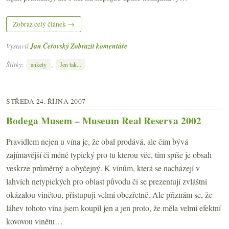
Zobraz celý článek →
Vystavil
Jan Čeřovský
Zobrazit komentáře
Štítky:
,
ankety
Jen tak...
STŘEDA 24. ŘÍJNA 2007
Bodega Musem – Museum Real Reserva 2002
Pravidlem nejen u vína je, že obal prodává, ale čím bývá
zajímavější či méně typický pro tu kterou věc, tím spíše je obsah
veskrze průměrný a obyčejný. K vínům, která se nacházejí v
lahvích netypických pro oblast původu či se prezentují zvláštní
okázalou vinětou, přistupuji velmi obezřetně. Ale přiznám se, že
láhev tohoto vína jsem koupil jen a jen proto, že měla velmi efektní
kovovou vinětu…