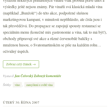
vyřazení některých přihlášených vinařů však probíhá právě dnes a
výsledky ještě nejsou známy. Pár vinařů svá klasická mladá vína
(například „Bunžolé“) do této akce, podpořené slušnou
marketingovou kampaní, v minulosti nepřihlásilo, ale čísla jsou i
tak přesvědčivá. Do propagace se zapojují spousty restaurací se
speciálním menu (konečně mix gastronomie a vína, tak to má být!),
obchody připravují své akce a různé červenobílé balíčky s
mraženou husou, o Svatomartinském se píše na každém rohu…
očividný úspěch.
Zobraz celý článek →
Vystavil
Jan Čeřovský
Zobrazit komentáře
Štítky:
,
víno
zamyšlení o světě vína
ÚTERÝ 30. ŘÍJNA 2007