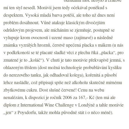
mi ten styl nesedl. Morávii jsem tedy očekával poněkud s
despektem. Vysoká mladá barva potěší, ale toho už dnes není
problém dosáhnout. Vůně atakuje klasickým divočejším
odrůdovým projevem, ale mícháním se zjemňuje, postupně se
vylupuje krom ovocnosti i uzené maso (zajímavé) a následně
známka vyzrálých hroznů, čerstvě upečená placka s mákem (u nás
v podkrkonoší se té placaté sladké věci z plechu říká „placka“, pro
zmatené je to „koláč“). V chuti je tato morávie překvapivě jemná, s
ohlazeným tříslem (dost možná technologie probublávání kyslíku
do nerezového tanku, jak odhadoval kolega), kořenitá a působí
lehce nasládle, což připisuji spíše než alkoholu skutečně mírnému
zbytkovému cukru. Dost slušné červené! Cenu na webu
nenalézám, k dispozici je ročník 2006 za 167,- Kč (ten má ale
diplom z International Wine Challenge v Londýně a tahle morávie
„jen“ z Poysdorfu, takže mohla původně stát i o něco méně).