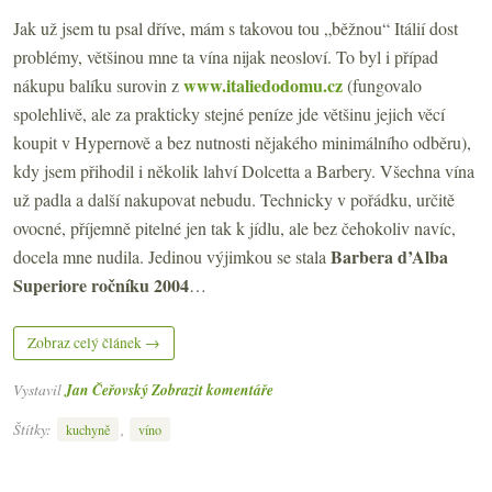
Jak už jsem tu psal dříve, mám s takovou tou „běžnou“ Itálií dost
problémy, většinou mne ta vína nijak neosloví. To byl i případ
www.italiedodomu.cz
nákupu balíku surovin z
(fungovalo
spolehlivě, ale za prakticky stejné peníze jde většinu jejich věcí
koupit v Hypernově a bez nutnosti nějakého minimálního odběru),
kdy jsem přihodil i několik lahví Dolcetta a Barbery. Všechna vína
už padla a další nakupovat nebudu. Technicky v pořádku, určitě
ovocné, příjemně pitelné jen tak k jídlu, ale bez čehokoliv navíc,
Barbera d’Alba
docela mne nudila. Jedinou výjimkou se stala
Superiore ročníku 2004
…
Zobraz celý článek →
Vystavil
Jan Čeřovský
Zobrazit komentáře
Štítky:
,
kuchyně
víno