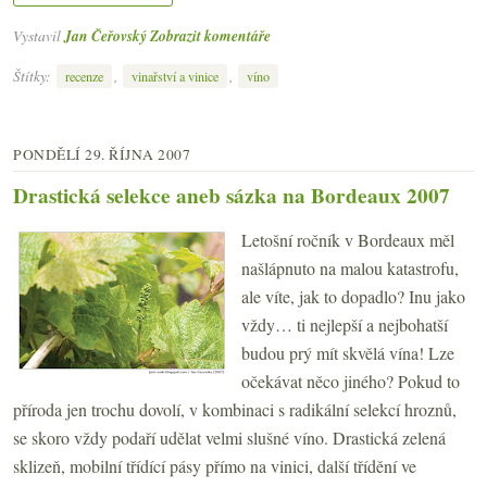
Vystavil
Jan Čeřovský
Zobrazit komentáře
Štítky:
,
,
recenze
vinařství a vinice
víno
PONDĚLÍ 29. ŘÍJNA 2007
Drastická selekce aneb sázka na Bordeaux 2007
Letošní ročník v Bordeaux měl
našlápnuto na malou katastrofu,
ale víte, jak to dopadlo? Inu jako
vždy… ti nejlepší a nejbohatší
budou prý mít skvělá vína! Lze
očekávat něco jiného? Pokud to
příroda jen trochu dovolí, v kombinaci s radikální selekcí hroznů,
se skoro vždy podaří udělat velmi slušné víno. Drastická zelená
sklizeň, mobilní třídící pásy přímo na vinici, další třídění ve