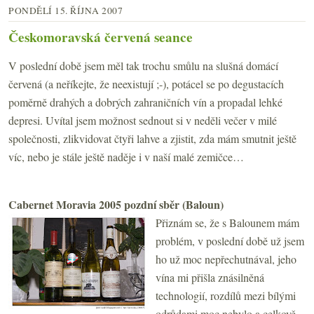
PONDĚLÍ 15. ŘÍJNA 2007
Českomoravská červená seance
V poslední době jsem měl tak trochu smůlu na slušná domácí
červená (a neříkejte, že neexistují ;-), potácel se po degustacích
poměrně drahých a dobrých zahraničních vín a propadal lehké
depresi. Uvítal jsem možnost sednout si v neděli večer v milé
společnosti, zlikvidovat čtyři lahve a zjistit, zda mám smutnit ještě
víc, nebo je stále ještě naděje i v naší malé zemičce…
Cabernet Moravia 2005 pozdní sběr (Baloun)
Přiznám se, že s Balounem mám
problém, v poslední době už jsem
ho už moc nepřechutnával, jeho
vína mi přišla znásilněná
technologií, rozdílů mezi bílými
odrůdami moc nebylo a celkově