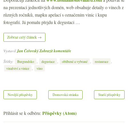
na prezentaci jednotlivých domén, web obsahuje detaily o vínech z
různých ročníků, mapku apelací s označením vinic i kupu
fotografií. Já pomalu přejdu k degustaci …
Zobraz celý článek →
Vystavil
Jan Čeřovský
Zobrazit komentáře
Štítky:
,
,
,
,
Burgundsko
degustace
oblíbené a vybrané
restaurace
,
vinařství a vinice
víno
Novější příspěvky
Domovská stránka
Starší příspěvky
Příspěvky (Atom)
Přihlásit se k odběru: