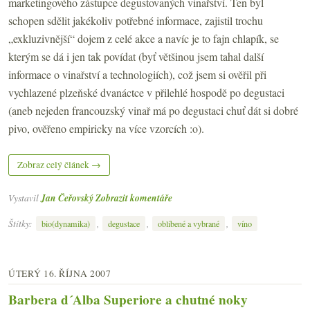
marketingového zástupce degustovaných vinařství. Ten byl
schopen sdělit jakékoliv potřebné informace, zajistil trochu
„exkluzivnější“ dojem z celé akce a navíc je to fajn chlapík, se
kterým se dá i jen tak povídat (byť většinou jsem tahal další
informace o vinařství a technologiích), což jsem si ověřil při
vychlazené plzeňské dvanáctce v přilehlé hospodě po degustaci
(aneb nejeden francouzský vinař má po degustaci chuť dát si dobré
pivo, ověřeno empiricky na více vzorcích :o).
Zobraz celý článek →
Vystavil
Jan Čeřovský
Zobrazit komentáře
Štítky:
,
,
,
bio(dynamika)
degustace
oblíbené a vybrané
víno
ÚTERÝ 16. ŘÍJNA 2007
Barbera d´Alba Superiore a chutné noky