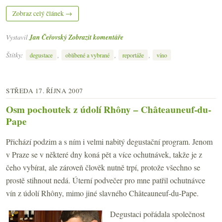
Zobraz celý článek →
Vystavil
Jan Čeřovský
Zobrazit komentáře
Štítky:
,
,
,
degustace
oblíbené a vybrané
reportáže
víno
STŘEDA 17. ŘÍJNA 2007
Osm pochoutek z údolí Rhôny – Châteauneuf-du-
Pape
Přichází podzim a s ním i velmi nabitý degustační program. Jenom
v Praze se v některé dny koná pět a více ochutnávek, takže je z
čeho vybírat, ale zároveň člověk nutně trpí, protože všechno se
prostě stihnout nedá. Úterní podvečer pro mne patřil ochutnávce
vín z údolí Rhôny, mimo jiné slavného Châteauneuf-du-Pape.
Degustaci pořádala společnost