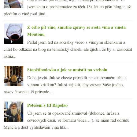
jsem se tu o problematice za těch 18+ let co píšu blog, a už
předtím o víně psal jind...
Z čeho pít víno, smutné zprávy ze světa vína a viněta
Moutonu
Patlal jsem teď na sociálky video s vinnými sklenkami a
chtěl ho odkázat na blog na tematický článek, ale zjistil, že by si zasloužil
aktua...
Stopětibodovka a jak se umístit na vrcholu
Doba je zlá. Jak se chcete prosadit na saturovaném trhu s
vinnou kritikou? Jak si zajistit, aby zrovna Vaše jméno,
název časopisu či průvodc...
Potěšení s El Rapolao
Už jsem se tu opakovaně zmiňoval (dokonce, hrůza z
covidových časů, ve formátu videa… ), že mám rád odrůdu
Mencía a dost vyhledávám vína hla...