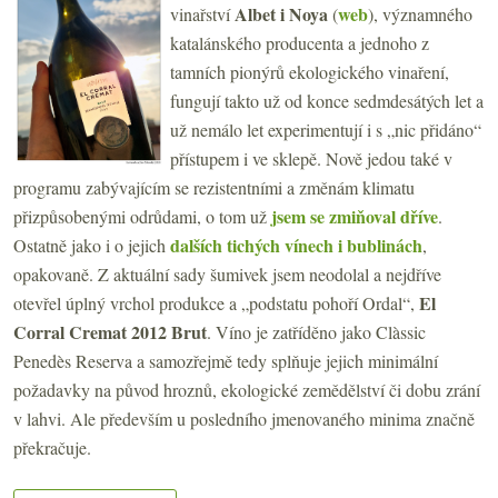
Albet i Noya
web
vinařství
(
), významného
katalánského producenta a jednoho z
tamních pionýrů ekologického vinaření,
fungují takto už od konce sedmdesátých let a
už nemálo let experimentují i s „nic přidáno“
přístupem i ve sklepě. Nově jedou také v
programu zabývajícím se rezistentními a změnám klimatu
jsem se zmiňoval dříve
přizpůsobenými odrůdami, o tom už
.
dalších tichých vínech i bublinách
Ostatně jako i o jejich
,
opakovaně. Z aktuální sady šumivek jsem neodolal a nejdříve
El
otevřel úplný vrchol produkce a „podstatu pohoří Ordal“,
Corral Cremat 2012 Brut
. Víno je zatříděno jako Clàssic
Penedès Reserva a samozřejmě tedy splňuje jejich minimální
požadavky na původ hroznů, ekologické zemědělství či dobu zrání
v lahvi. Ale především u posledního jmenovaného minima značně
překračuje.