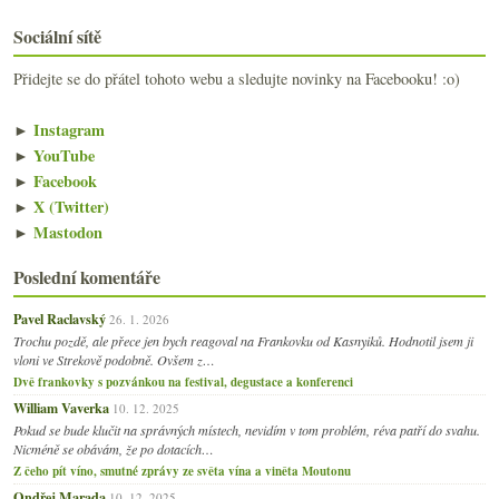
Sociální sítě
Přidejte se do přátel tohoto webu a sledujte novinky na Facebooku! :o)
►
Instagram
►
YouTube
►
Facebook
►
X (Twitter)
►
Mastodon
Poslední komentáře
Pavel Raclavský
26. 1. 2026
Trochu pozdě, ale přece jen bych reagoval na Frankovku od Kasnyiků. Hodnotil jsem ji
vloni ve Strekově podobně. Ovšem z…
Dvě frankovky s pozvánkou na festival, degustace a konferenci
William Vaverka
10. 12. 2025
Pokud se bude klučit na správných místech, nevidím v tom problém, réva patří do svahu.
Nicméně se obávám, že po dotacích…
Z čeho pít víno, smutné zprávy ze světa vína a viněta Moutonu
Ondřej Marada
10. 12. 2025