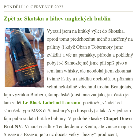
PONDĚLÍ 10. ČERVENCE 2023
Zpět ze Skotska a láhev anglických bublin
Vyrazil jsem na krátký výlet do Skotska,
oproti tomu předchozímu méně zaměřený na
palírny (i když Oban a Tobermory jsme
zvládli) a víc na památky, přírodu a poklidný
pobyt :-) Samozřejmě jsme pili spíš pivo a
sem tam whisky, ale neodolal jsem zkoumat
i vinné lístky a nabídku obchodů. A přiznám
velmi nelokálně vdechnul trochu Beaujolais,
fajn vyzrálou Barberu, šampaňské (dost mne zaujalo, jak často je
Le Black Label od Lansonu
tam vidět
, pocitově „všude“ od
sámošek typu M&S či Sainsbury's po hospody) a tak. A v jednom
Chapel Down
fajn pubu si dal i britské bubliny. V podobě klasiky
Brut NV
. Vinařství sídlí v Tenderdenu v Kentu, ale vinice mají i v
Sussexu a Essexu, je to už docela velký „běžný“ producent,