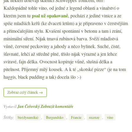
jak někteří dolévají sklenici Schweppes Tonicem, brrr!
Každopádně tohle víno, od jedné z legend oblasti a vinařství o
psal už opakovaně
kterém jsem tu
, pochází z jediné vinice a ze
spíše mladších keřů (ke dvaceti letům) a je připraveno v čerstvějším
a přímočařejším stylu. Kvašení spontánní v betonu a tam i zrání,
minimální síření. Nijak tmavá rubínová barva. Svěží mladistvá
vůně, červené peckoviny a jahody a něco bylinek. Suché, čisté,
šťavnaté, lehčí až středně plné, tříslo nijak výrazné a jen lehce
svíravé, fajn délka. Ovocnost kopíruje vůně, slušná délka a
pitelnost. Příjemný milý kousek. A k té „skotské pizze“ (je na tom
haggis, black pudding a tak) docela šlo :-)
Zobraz celý článek →
Vystavil
Jan Čeřovský
Zobrazit komentáře
Štítky:
,
,
,
,
bio(dynamika)
Burgundsko
Francie
recenze
víno