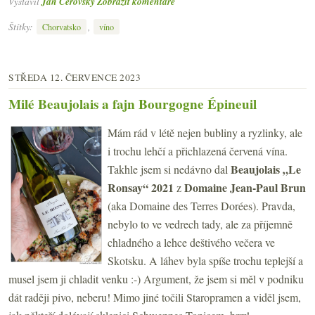
Vystavil
Jan Čeřovský
Zobrazit komentáře
Štítky:
,
Chorvatsko
víno
STŘEDA 12. ČERVENCE 2023
Milé Beaujolais a fajn Bourgogne Épineuil
Mám rád v létě nejen bubliny a ryzlinky, ale
i trochu lehčí a přichlazená červená vína.
Beaujolais „Le
Takhle jsem si nedávno dal
Ronsay“ 2021
Domaine Jean-Paul Brun
z
(aka Domaine des Terres Dorées). Pravda,
nebylo to ve vedrech tady, ale za příjemně
chladného a lehce deštivého večera ve
Skotsku. A láhev byla spíše trochu teplejší a
musel jsem ji chladit venku :-) Argument, že jsem si měl v podniku
dát raději pivo, neberu! Mimo jiné točili Staropramen a viděl jsem,