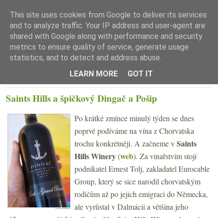
This site uses cookies from Google to deliver its services
and to analyze traffic. Your IP address and user-agent are
shared with Google along with performance and security
metrics to ensure quality of service, generate usage
statistics, and to detect and address abuse.
☰ Menu
LEARN MORE
GOT IT
PONDĚLÍ 31. ČERVENCE 2023
Saints Hills a špičkový Dingač a Pošip
Po krátké zmínce minulý týden se dnes
poprvé podíváme na vína z Chorvatska
Saints
trochu konkrétněji. A začneme v
Hills Winery
web
(
). Za vinařstvím stojí
podnikatel Ernest Tolj, zakladatel Eurocable
Group, který se sice narodil chorvatským
rodičům až po jejich emigraci do Německa,
ale vyrůstal v Dalmácii a většina jeho