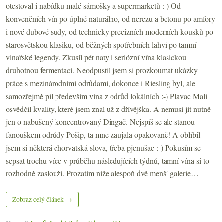
otestoval i nabídku malé sámošky a supermarketů :-) Od
konvenčních vín po úplné naturálno, od nerezu a betonu po amfory
i nové dubové sudy, od technicky precizních moderních kousků po
starosvětskou klasiku, od běžných spotřebních lahví po tamní
vinařské legendy. Zkusil pét naty i seriózní vína klasickou
druhotnou fermentací. Neodpustil jsem si prozkoumat ukázky
práce s mezinárodními odrůdami, dokonce i Riesling byl, ale
samozřejmě pil především vína z odrůd lokálních :-) Plavac Mali
osvědčil kvality, které jsem znal už z dřívějška. A nemusí jít nutně
jen o nabušený koncentrovaný Dingač. Nejspíš se ale stanou
fanouškem odrůdy Pošip, ta mne zaujala opakovaně! A oblíbil
jsem si některá chorvatská slova, třeba pjenušac :-) Pokusím se
sepsat trochu více v průběhu následujících týdnů, tamní vína si to
rozhodně zaslouží. Prozatím níže alespoň dvě menší galerie…
Zobraz celý článek →