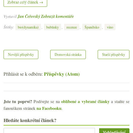
Zobraz celý článek →
Vystavil
Jan Čeřovský
Zobrazit komentáře
Štítky:
,
,
,
,
bio(dynamika)
bublinky
recenze
Španělsko
víno
Novější příspěvky
Domovská stránka
Starší příspěvky
Příspěvky (Atom)
Přihlásit se k odběru:
Jste tu poprvé?
oblíbené a vybrané články
Podívejte se na
a staňte se
na Facebooku
fanouškem stránek
.
Hledáte konkrétní článek?