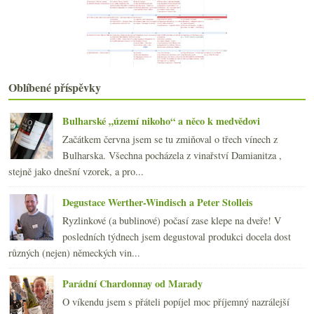
2009
(249)
►
2008
(270)
►
2007
(108)
►
Oblíbené příspěvky
Bulharské „území nikoho“ a něco k medvědovi
Začátkem června jsem se tu zmiňoval o třech vínech z
Bulharska. Všechna pocházela z vinařství Damianitza ,
stejně jako dnešní vzorek, a pro...
Degustace Werther-Windisch a Peter Stolleis
Ryzlinkové (a bublinové) počasí zase klepe na dveře! V
posledních týdnech jsem degustoval produkci docela dost
různých (nejen) německých vin...
Parádní Chardonnay od Marady
O víkendu jsem s přáteli popíjel moc příjemný nazrálejší