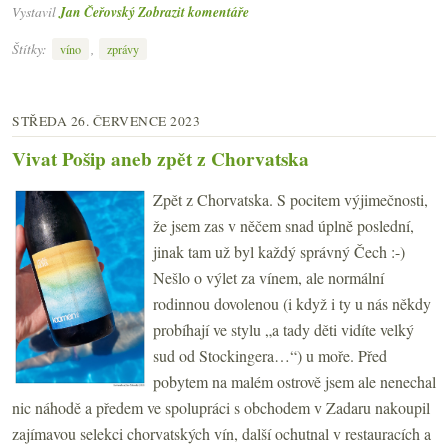
Vystavil
Jan Čeřovský
Zobrazit komentáře
Štítky:
,
víno
zprávy
STŘEDA 26. ČERVENCE 2023
Vivat Pošip aneb zpět z Chorvatska
Zpět z Chorvatska. S pocitem výjimečnosti,
že jsem zas v něčem snad úplně poslední,
jinak tam už byl každý správný Čech :-)
Nešlo o výlet za vínem, ale normální
rodinnou dovolenou (i když i ty u nás někdy
probíhají ve stylu „a tady děti vidíte velký
sud od Stockingera…“) u moře. Před
pobytem na malém ostrově jsem ale nenechal
nic náhodě a předem ve spolupráci s obchodem v Zadaru nakoupil
zajímavou selekci chorvatských vín, další ochutnal v restauracích a