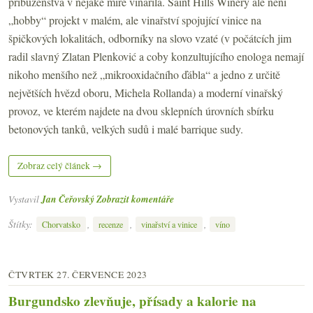
příbuzenstva v nějaké míře vinařila. Saint Hills Winery ale není
„hobby“ projekt v malém, ale vinařství spojující vinice na
špičkových lokalitách, odborníky na slovo vzaté (v počátcích jim
radil slavný Zlatan Plenković a coby konzultujícího enologa nemají
nikoho menšího než „mikrooxidačního ďábla“ a jedno z určitě
největších hvězd oboru, Michela Rollanda) a moderní vinařský
provoz, ve kterém najdete na dvou sklepních úrovních sbírku
betonových tanků, velkých sudů i malé barrique sudy.
Zobraz celý článek →
Vystavil
Jan Čeřovský
Zobrazit komentáře
Štítky:
,
,
,
Chorvatsko
recenze
vinařství a vinice
víno
ČTVRTEK 27. ČERVENCE 2023
Burgundsko zlevňuje, přísady a kalorie na