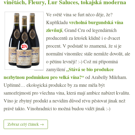
vinětách, Fleury, Lur Saluces, tokajská moderna
Ve světě vína se furt něco děje, že?
vrcholná burgundská vína
Kupříkladu
zlevňují
, Grand Cru od legendárních
producentů za letošek klidně i o dvacet
procent. V podstatě to znamená, že si je
normální vínomilec stále nemůže dovolit, ale
o pětinu levněji! :-) Což mi připomíná
„Stává se bio produkce
zamyšlení
nezbytnou podmínkou pro velká vína?“
od Arabelly Mileham.
Upřímně… ekologická produkce by za mne měla být
samozřejmostí pro všechna vína, která mají ambice nabízet kvalitu.
Víno je zbytný produkt a nevidím důvod révu pěstovat jinak než
právě takto. Vinohradníci to možná budou vidět jinak :-)
Zobraz celý článek →