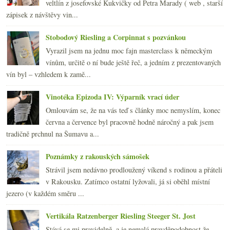
veltlín z josefovské Kukvičky od Petra Marady ( web , starší
zápisek z návštěvy vin...
Stobodový Riesling a Corpinnat s pozvánkou
Vyrazil jsem na jednu moc fajn masterclass k německým
vínům, určitě o ní bude ještě řeč, a jedním z prezentovaných
vín byl – vzhledem k zamě...
Vinotéka Epizoda IV: Výparník vrací úder
Omlouvám se, že na vás teď s články moc nemyslím, konec
června a července byl pracovně hodně náročný a pak jsem
tradičně prchnul na Šumavu a...
Poznámky z rakouských sámošek
Strávil jsem nedávno prodloužený víkend s rodinou a přáteli
v Rakousku. Zatímco ostatní lyžovali, já si oběhl místní
jezero (v každém směru ...
Vertikála Ratzenberger Riesling Steeger St. Jost
Stává se mi pravidelně, a je nemalá pravděpodobnost že