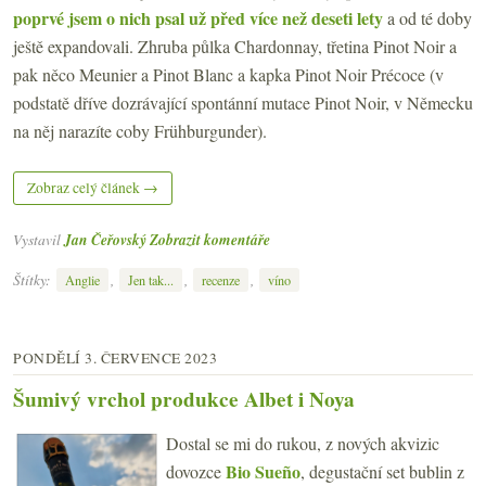
poprvé jsem o nich psal už před více než deseti lety
a od té doby
ještě expandovali. Zhruba půlka Chardonnay, třetina Pinot Noir a
pak něco Meunier a Pinot Blanc a kapka Pinot Noir Précoce (v
podstatě dříve dozrávající spontánní mutace Pinot Noir, v Německu
na něj narazíte coby Frühburgunder).
Zobraz celý článek →
Vystavil
Jan Čeřovský
Zobrazit komentáře
Štítky:
,
,
,
Anglie
Jen tak...
recenze
víno
PONDĚLÍ 3. ČERVENCE 2023
Šumivý vrchol produkce Albet i Noya
Dostal se mi do rukou, z nových akvizic
Bio Sueño
dovozce
, degustační set bublin z