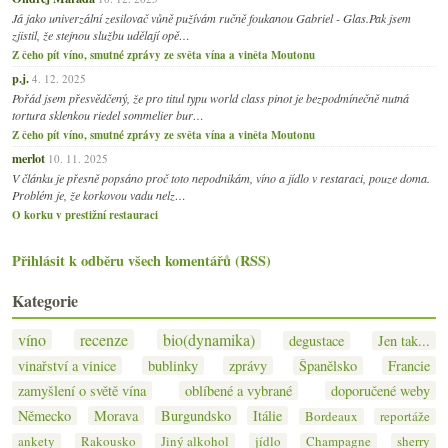
Já jako univerzální zesilovač vůně pužívám ručně foukanou Gabriel - Glas.Pak jsem
zjistil, že stejnou službu udělají opě…
Z čeho pít víno, smutné zprávy ze světa vína a viněta Moutonu
p.j.
4. 12. 2025
Pořád jsem přesvědčený, že pro titul typu world class pinot je bezpodmínečně nutná
tortura sklenkou riedel sommelier bur…
Z čeho pít víno, smutné zprávy ze světa vína a viněta Moutonu
merlot
10. 11. 2025
V článku je přesně popsáno proč toto nepodnikám, víno a jídlo v restaraci, pouze doma.
Problém je, že korkovou vadu nelz…
O korku v prestižní restauraci
Přihlásit k odběru všech komentářů (RSS)
Kategorie
víno
recenze
bio(dynamika)
degustace
Jen tak...
vinařství a vinice
bublinky
zprávy
Španělsko
Francie
zamyšlení o světě vína
oblíbené a vybrané
doporučené weby
Německo
Morava
Burgundsko
Itálie
Bordeaux
reportáže
ankety
Rakousko
Jiný alkohol
jídlo
Champagne
sherry