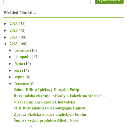
Přehled článků...
2026
(35)
►
2025
(72)
►
2024
(106)
►
2023
(160)
▼
prosince
(10)
►
listopadu
(13)
►
října
(16)
►
září
(14)
►
srpna
(8)
►
července
(6)
▼
Saints Hills a špičkový Dingač a Pošip
Burgundsko zlevňuje, přísady a kalorie na vinětách...
Vivat Pošip aneb zpět z Chorvatska
Milé Beaujolais a fajn Bourgogne Épineuil
Zpět ze Skotska a láhev anglických bublin
Šumivý vrchol produkce Albet i Noya