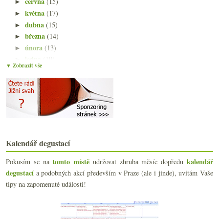
června
(15)
►
května
(17)
►
dubna
(15)
►
března
(14)
►
února
(13)
►
ledna
(19)
►
▼ Zobrazit vše
2022
(225)
►
2021
(239)
►
2020
(239)
►
2019
(238)
►
2018
(240)
►
2017
(240)
►
2016
Kalendář degustací
(250)
►
2015
(251)
►
tomto místě
kalendář
Pokusím se na
udržovat zhruba měsíc dopředu
2014
(254)
►
degustací
a podobných akcí především v Praze (ale i jinde), uvítám Vaše
2013
(249)
►
tipy na zapomenuté události!
2012
(254)
►
2011
(252)
►
2010
(249)
►