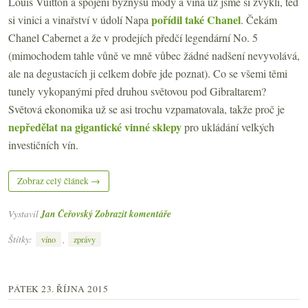
Louis Vuitton a spojení byznysu módy a vína už jsme si zvykli, teď
pořídil také Chanel
si vinici a vinařství v údolí Napa
. Čekám
Chanel Cabernet a že v prodejích předčí legendární No. 5
(mimochodem tahle vůně ve mně vůbec žádné nadšení nevyvolává,
ale na degustacích ji celkem dobře jde poznat). Co se všemi těmi
tunely vykopanými před druhou světovou pod Gibraltarem?
Světová ekonomika už se asi trochu vzpamatovala, takže proč je
nepředělat na gigantické vinné sklepy
pro ukládání velkých
investičních vín.
Zobraz celý článek →
Vystavil
Jan Čeřovský
Zobrazit komentáře
Štítky:
,
víno
zprávy
PÁTEK 23. ŘÍJNA 2015