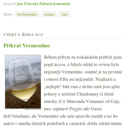
Vystavil
Jan Čeřovský
Zobrazit komentáře
Štítky:
,
,
bio(dynamika)
recenze
víno
ÚTERÝ 6. ŘÍJNA 2015
Pětkrát Vermentino
Během pobytu na toskánském pobřeží jsem
popil leccos, z bílých odrůd to ovšem bylo
nejčastěji Vermentino, ostatně je na pevnině
i ostrově Elba asi nejčastější. Nejdražší a
„nejlepší“ bílá vína z těchto míst jsou spíše
pokusy o seriózní Chardonnay či různé
směsky (Ca' Marcanda Vistamare od Gajy,
moc zajímavé Poggio alle Gazze
dell’Ornellaia), ale Vermentino zde umí opravdu zazářit a lze ho
nalézt v mnoha různých podobách a variacích, dobře odráží místní