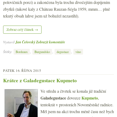
polovičních porcí) a zakončena byla trochu divočejším dopíjením
zbytků (takové kaly z Château Rauzan-Ségla 1959, mmm… plně
tekutý obsah lahve jsem už bohužel nezastihl).
Zobraz celý článek →
Vystavil
Jan Čeřovský
Zobrazit komentáře
Štítky:
,
,
,
Bordeaux
Burgundsko
degustace
víno
PÁTEK 16. ŘÍJNA 2015
Krátce z Galadegustace Kupmeto
Ve středu a čtvrtek se konala již tradiční
Galadegustace
Kupmeto
dovozce
,
tentokrát v prostorách Novoměstské radnice.
Měl jsem na akci trochu méně času než bych