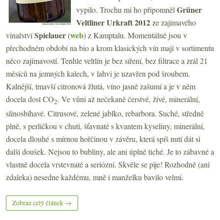
Grüner
vypilo. Trochu mi ho připomněl
Veltliner Urkraft 2012
ze zajímavého
Spielauer
web
vinařství
(
) z Kamptalu. Momentálně jsou v
přechodném období na bio a krom klasických vín mají v sortimentu
něco zajímavostí. Tenhle veltlín je bez síření, bez filtrace a zrál 21
měsíců na jemných kalech, v lahvi je uzavřen pod šroubem.
Kalnější, tmavší citronová žlutá, víno jasně zašumí a je v něm
docela dost CO
. Ve vůni až nečekaně čerstvé, živé, minerální,
2
slinosbíhavé. Citrusové, zelené jablko, rebarbora. Suché, středně
plně, s perličkou v chuti, šťavnaté s kvantem kyseliny, minerální,
docela dlouhé s mírnou hořčinou v závěru, která spíš nutí dát si
další doušek. Nejsou to bubliny, ale ani úplně tiché. Je to zábavné a
vlastně docela vrstevnaté a seriózní. Skvěle se pije! Rozhodně (ani
zdaleka) nesedne každému, mně i manželku bavilo velmi.
Zobraz celý článek →