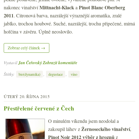
Mittnacht-Klack
Pinot Blanc Oberberg
nakonec vinařství
a
2011
. Citronová barva, nazrálejší výraznější aromatika, zralé
jablko, trochou houbové. Suché, nazrálejší, trochu připečené, mírná
hořčina v závěru. Úplně neoslovilo.
Zobraz celý článek →
Vystavil
Jan Čeřovský
Zobrazit komentáře
Štítky:
,
,
bio(dynamika)
degustace
víno
ÚTERÝ 20. ŘÍJNA 2015
Přestřelené červené z Čech
O minulém víkendu jsem neodolal a
Žernoseckého vinařství
zakoupil láhev z
,
Pinot Noir 2012 výběr z hroznů
z