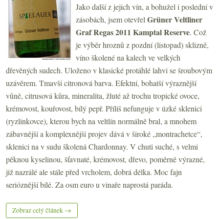
Jako další z jejich vín, a bohužel i poslední v
Grüner Veltliner
zásobách, jsem otevřel
Graf Regas 2011 Kamptal Reserve
. Což
je výběr hroznů z pozdní (listopad) sklizně,
víno školené na kalech ve velkých
dřevěných sudech. Uloženo v klasické protáhlé lahvi se šroubovým
uzávěrem. Tmavší citronová barva. Efektní, bohatší výraznější
vůně, citrusová kůra, mineralita, žluté až trochu tropické ovoce,
krémovost, kouřovost, bílý pepř. Příliš nefunguje v úzké sklenici
(ryzlinkovce), kterou bych na veltlín normálně bral, a mnohem
zábavnější a komplexnější projev dává v široké „montrachetce“,
sklenici na v sudu školená Chardonnay. V chuti suché, s velmi
pěknou kyselinou, šťavnaté, krémovost, dřevo, poměrně výrazné,
již nazrálé ale stále před vrcholem, dobrá délka. Moc fajn
serióznější bílé. Za osm euro u vinaře naprostá paráda.
Zobraz celý článek →