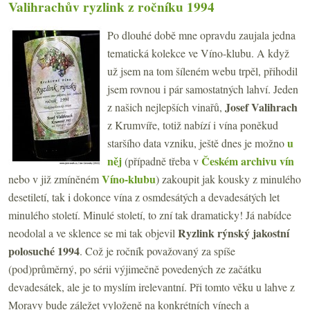
Valihrachův ryzlink z ročníku 1994
Po dlouhé době mne opravdu zaujala jedna
tematická kolekce ve Víno-klubu. A když
už jsem na tom šíleném webu trpěl, přihodil
jsem rovnou i pár samostatných lahví. Jeden
Josef
Valihrach
z našich nejlepších vinařů,
z Krumvíře, totiž nabízí i vína poněkud
u
staršího data vzniku, ještě dnes je možno
něj
Českém archivu vín
(případně třeba v
Víno-klubu
nebo v již zmíněném
) zakoupit jak kousky z minulého
desetiletí, tak i dokonce vína z osmdesátých a devadesátých let
minulého století. Minulé století, to zní tak dramaticky! Já nabídce
Ryzlink rýnský jakostní
neodolal a ve sklence se mi tak objevil
polosuché 1994
. Což je ročník považovaný za spíše
(pod)průměrný, po sérii výjimečně povedených ze začátku
devadesátek, ale je to myslím irelevantní. Při tomto věku u lahve z
Moravy bude záležet vyloženě na konkrétních vínech a