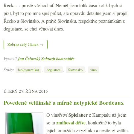
Řecka… prostě všehochuť. Neměl jsem tolik času kolik bych si
přál, byl to pro mne spíš průlet, ale opravdu detailně jsem si projel
Řecko a Slovinsko. A právě Slovinsku, respektive poznámkám z
degustace, se chci věnovat dnes.
Zobraz celý článek →
Vystavil
Jan Čeřovský
Zobrazit komentáře
Štítky:
,
,
,
bio(dynamika)
degustace
Slovinsko
víno
ÚTERÝ 27. ŘÍJNA 2015
Povedené veltlínské a mírně netypické Bordeaux
Spielauer
O vinařství
z Kamptalu už jsem
zmiňoval dříve
se tu
, konkrétně to byla
jejich oranžáda z ryzlinku a nesířený veltlín.