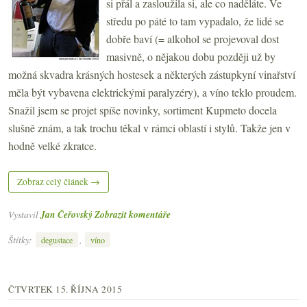
si přál a zasloužila si, ale co naděláte. Ve
středu po páté to tam vypadalo, že lidé se
dobře baví (= alkohol se projevoval dost
masivně, o nějakou dobu později už by
možná skvadra krásných hostesek a některých zástupkyní vinařství
měla být vybavena elektrickými paralyzéry), a víno teklo proudem.
Snažil jsem se projet spíše novinky, sortiment Kupmeto docela
slušně znám, a tak trochu těkal v rámci oblastí i stylů. Takže jen v
hodně velké zkratce.
Zobraz celý článek →
Vystavil
Jan Čeřovský
Zobrazit komentáře
Štítky:
,
degustace
víno
ČTVRTEK 15. ŘÍJNA 2015