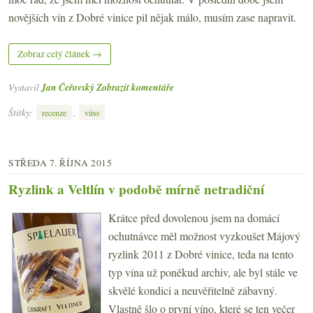
novějších vín z Dobré vinice pil nějak málo, musím zase napravit.
Zobraz celý článek →
Vystavil
Jan Čeřovský
Zobrazit komentáře
Štítky:
,
recenze
víno
STŘEDA 7. ŘÍJNA 2015
Ryzlink a Veltlín v podobě mírně netradiční
Krátce před dovolenou jsem na domácí
ochutnávce měl možnost vyzkoušet Májový
ryzlink 2011 z Dobré vinice, teda na tento
typ vína už poněkud archiv, ale byl stále ve
skvělé kondici a neuvěřitelně zábavný.
Vlastně šlo o první víno, které se ten večer