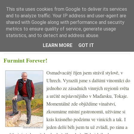
This site uses cookies from Google to deliver its services
and to analyze traffic. Your IP address and user-agent are
shared with Google along with performance and security
metrics to ensure quality of service, generate usage
statistics, and to detect and address abuse.
☰ Menu
LEARN MORE
GOT IT
PÁTEK 30. ŘÍJNA 2015
Furmint Forever!
Osmadvacátý říjen jsem strávil stylově, v
Uhrech. Vyrazili jsme s dalšími vínomilci do
jednoho ze zásadních vinných regionů světa
a určitě nejslavnějšího v Maďarsku, Tokaje.
Momentálně zde objíždíme vinařství,
zkoumáme místní gastronomii, užíváme si
krás krásného podzimu ve vinicích a tak. I
jeden delší běh jsem tu už zvládl, po ránu a