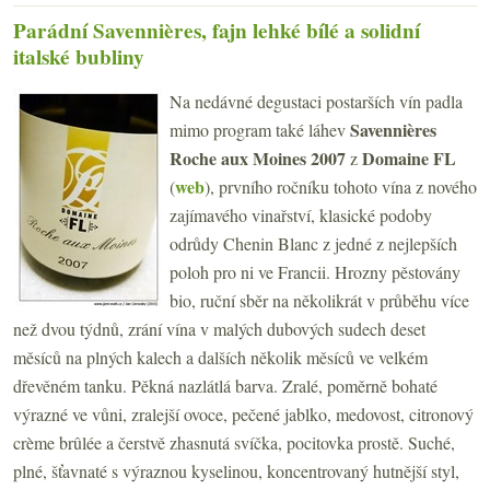
Parádní Savennières, fajn lehké bílé a solidní
italské bubliny
Na nedávné degustaci postarších vín padla
Savennières
mimo program také láhev
Roche aux Moines 2007
Domaine FL
z
web
(
), prvního ročníku tohoto vína z nového
zajímavého vinařství, klasické podoby
odrůdy Chenin Blanc z jedné z nejlepších
poloh pro ni ve Francii. Hrozny pěstovány
bio, ruční sběr na několikrát v průběhu více
než dvou týdnů, zrání vína v malých dubových sudech deset
měsíců na plných kalech a dalších několik měsíců ve velkém
dřevěném tanku. Pěkná nazlátlá barva. Zralé, poměrně bohaté
výrazné ve vůni, zralejší ovoce, pečené jablko, medovost, citronový
crème brûlée a čerstvě zhasnutá svíčka, pocitovka prostě. Suché,
plné, šťavnaté s výraznou kyselinou, koncentrovaný hutnější styl,