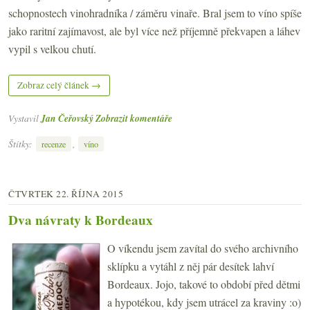
schopnostech vinohradníka / záměru vinaře. Bral jsem to víno spíše
jako raritní zajímavost, ale byl více než příjemně překvapen a láhev
vypil s velkou chutí.
Zobraz celý článek →
Vystavil
Jan Čeřovský
Zobrazit komentáře
Štítky:
,
recenze
víno
ČTVRTEK 22. ŘÍJNA 2015
Dva návraty k Bordeaux
O víkendu jsem zavítal do svého archivního
sklípku a vytáhl z něj pár desítek lahví
Bordeaux. Jojo, takové to období před dětmi
a hypotékou, kdy jsem utrácel za kraviny :o)