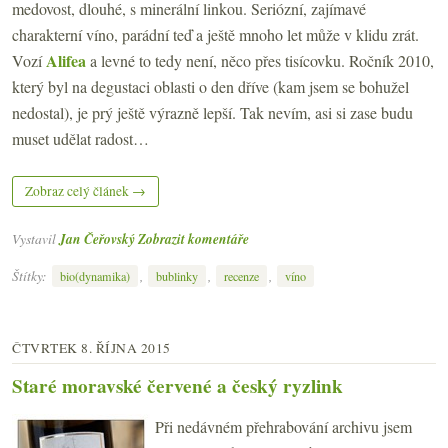
medovost, dlouhé, s minerální linkou. Seriózní, zajímavé
charakterní víno, parádní teď a ještě mnoho let může v klidu zrát.
Alifea
Vozí
a levné to tedy není, něco přes tisícovku. Ročník 2010,
který byl na degustaci oblasti o den dříve (kam jsem se bohužel
nedostal), je prý ještě výrazně lepší. Tak nevím, asi si zase budu
muset udělat radost…
Zobraz celý článek →
Vystavil
Jan Čeřovský
Zobrazit komentáře
Štítky:
,
,
,
bio(dynamika)
bublinky
recenze
víno
ČTVRTEK 8. ŘÍJNA 2015
Staré moravské červené a český ryzlink
Při nedávném přehrabování archivu jsem