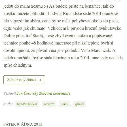
jedou do mainstreamu ;-) Až budete příště na benzínce, tak do
košíku můžete přihodit i Ludwig Rulandské šedé 2014 oranžové
bio v pozdním sběru, cena by se měla pohybovat okolo sto pade,
dejte vědět jak chutnalo. Vzhledem k původu hroznů (Mikulovsko,
Dobré pole, trať Staré), troše zbytkovému cukru a popisované
technice pouhé 48 hodinové macerace při nižší teplotě bych si
dovolil tipnout, že původ vína je v podniku Víno Marcinčák. A
jejich oranžáda, byť se stala biovínem roku 2014, mne tedy nechala
spíše chladným.
Zobraz celý článek →
Vystavil
Jan Čeřovský
Zobrazit komentáře
Štítky:
,
,
,
bio(dynamika)
recenze
víno
zprávy
PÁTEK 9. ŘÍJNA 2015