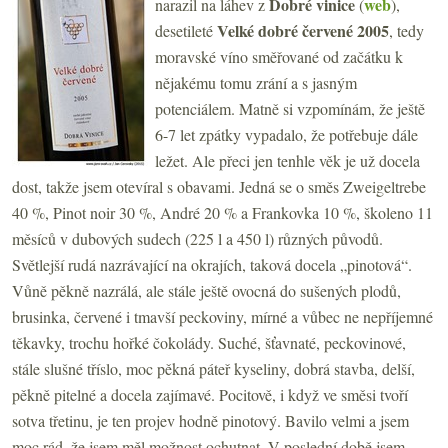
Dobré vinice
web
narazil na láhev z
(
),
Velké dobré červené 2005
desetileté
, tedy
moravské víno směřované od začátku k
nějakému tomu zrání a s jasným
potenciálem. Matně si vzpomínám, že ještě
6-7 let zpátky vypadalo, že potřebuje dále
ležet. Ale přeci jen tenhle věk je už docela
dost, takže jsem otevíral s obavami. Jedná se o směs Zweigeltrebe
40 %, Pinot noir 30 %, André 20 % a Frankovka 10 %, školeno 11
měsíců v dubových sudech (225 l a 450 l) různých původů.
Světlejší rudá nazrávající na okrajích, taková docela „pinotová“.
Vůně pěkně nazrálá, ale stále ještě ovocná do sušených plodů,
brusinka, červené i tmavší peckoviny, mírné a vůbec ne nepříjemné
těkavky, trochu hořké čokolády. Suché, šťavnaté, peckovinové,
stále slušné tříslo, moc pěkná páteř kyseliny, dobrá stavba, delší,
pěkně pitelné a docela zajímavé. Pocitově, i když ve směsi tvoří
sotva třetinu, je ten projev hodně pinotový. Bavilo velmi a jsem
moc rád, že jsem měl možnost ochutnat. V poslední době jsem