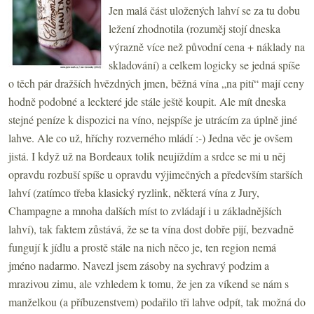
Jen malá část uložených lahví se za tu dobu
ležení zhodnotila (rozuměj stojí dneska
výrazně více než původní cena + náklady na
skladování) a celkem logicky se jedná spíše
o těch pár dražších hvězdných jmen, běžná vína „na pití“ mají ceny
hodně podobné a leckteré jde stále ještě koupit. Ale mít dneska
stejné peníze k dispozici na víno, nejspíše je utrácím za úplně jiné
lahve. Ale co už, hříchy rozverného mládí :-) Jedna věc je ovšem
jistá. I když už na Bordeaux tolik neujíždím a srdce se mi u něj
opravdu rozbuší spíše u opravdu výjimečných a především starších
lahví (zatímco třeba klasický ryzlink, některá vína z Jury,
Champagne a mnoha dalších míst to zvládají i u základnějších
lahví), tak faktem zůstává, že se ta vína dost dobře pijí, bezvadně
fungují k jídlu a prostě stále na nich něco je, ten region nemá
jméno nadarmo. Navezl jsem zásoby na sychravý podzim a
mrazivou zimu, ale vzhledem k tomu, že jen za víkend se nám s
manželkou (a příbuzenstvem) podařilo tři lahve odpít, tak možná do