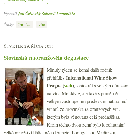
Vystavil
Jan Čeřovský
Zobrazit komentáře
Štítky:
,
Jen tak...
víno
ČTVRTEK 29. ŘÍJNA 2015
Slovinská naoranžovělá degustace
Minulý týden se konal další ročník
International Wine Show
přehlídky
Prague
web
(
), tentokrát s velkým důrazem
na vína Moldávie, ale také s poměrně
velkým zastoupením především naturálních
vinařů ze Slovinska (a oranžových vín,
kterým byla věnována celá přednáška).
Krom těchto dvou zemí bylo k ochutnání
velké množství Itálie, něco Francie, Portugalska, Maďarska,