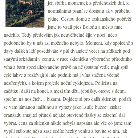
jen sbírka momentek z předchozích dní, k
normálnímu psaní se dostanu až v průběhu
týdne. Cestou domů z toskánského pobřeží
jsme to vzali přes Boloňu a město mne
nadchlo. Tedy především jak neuvěřitelně žije v noci, něco
podobného by u nás asi možného nebylo. Moment, kdy společně s
davy dalších lidí posedáváte v půl dvanácté večer na zídkách pod
starými arkádami v centru, v ruce skleničku výborného přírodního
vína z baru specializovaného právě na ně (ostatní vedle mají spíš
celé lahve a rozlévají si; ale podnik má i vína stáčená včetně
nesířených), a kolem projede noční cyklojízda. Policista na
začátku, další na konci, a mezi tím děti, jeptišky, otcové s dětmi
spícími na nosičích… bizarní. Dojdete si pro další sklenku, podaří
se vám lámanou italštinou a výrazy jako „sulle bucce“ získat
oranžádu (majitel přinesl nějaké otevřené flašky ze zázemí, dal
vybrat, cena za sklenku nikde nebyla napsána ale vše co jsme tam
vypili stálo stejně) a zase sedíte hezky venku a bavíte se tím, jak