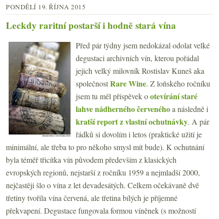
PONDĚLÍ 19. ŘÍJNA 2015
Leckdy raritní postarší i hodně stará vína
Před pár týdny jsem nedokázal odolat velké
degustaci archivních vín, kterou pořádal
jejich velký milovník Rostislav Kuneš aka
Rare Wine
společnost
. Z loňského ročníku
otevírání staré
jsem tu měl příspěvek o
lahve nádherného červeného
a následně i
kratší report z vlastní ochutnávky
. A pár
řádků si dovolím i letos (praktické užití je
minimální, ale třeba to pro někoho smysl mít bude). K ochutnání
byla téměř třicítka vín původem především z klasických
evropských regionů, nejstarší z ročníku 1959 a nejmladší 2000,
nejčastěji šlo o vína z let devadesátých. Celkem očekávaně dvě
třetiny tvořila vína červená, ale třetina bílých je příjemné
překvapení. Degustace fungovala formou víněnek (s možností