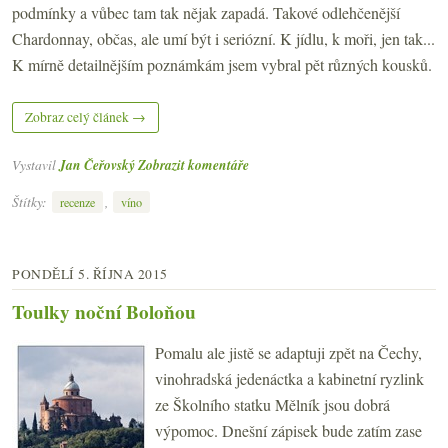
podmínky a vůbec tam tak nějak zapadá. Takové odlehčenější
Chardonnay, občas, ale umí být i seriózní. K jídlu, k moři, jen tak...
K mírně detailnějším poznámkám jsem vybral pět různých kousků.
Zobraz celý článek →
Vystavil
Jan Čeřovský
Zobrazit komentáře
Štítky:
,
recenze
víno
PONDĚLÍ 5. ŘÍJNA 2015
Toulky noční Boloňou
Pomalu ale jistě se adaptuji zpět na Čechy,
vinohradská jedenáctka a kabinetní ryzlink
ze Školního statku Mělník jsou dobrá
výpomoc. Dnešní zápisek bude zatím zase