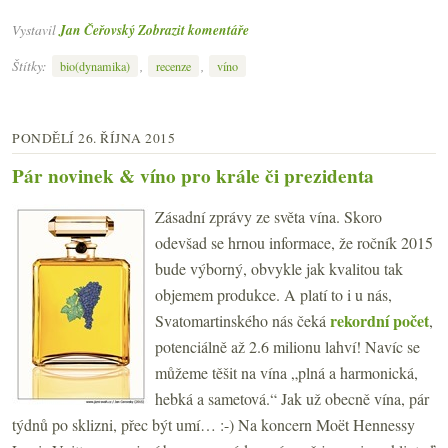
Vystavil
Jan Čeřovský
Zobrazit komentáře
Štítky:
,
,
bio(dynamika)
recenze
víno
PONDĚLÍ 26. ŘÍJNA 2015
Pár novinek & víno pro krále či prezidenta
Zásadní zprávy ze světa vína. Skoro
odevšad se hrnou informace, že ročník 2015
bude výborný, obvykle jak kvalitou tak
objemem produkce. A platí to i u nás,
rekordní počet
Svatomartinského nás čeká
,
potenciálně až 2.6 milionu lahví! Navíc se
můžeme těšit na vína „plná a harmonická,
hebká a sametová.“ Jak už obecně vína, pár
týdnů po sklizni, přec být umí… :-) Na koncern Moët Hennessy