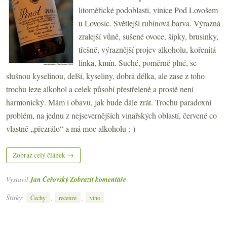
litoměřické podoblasti, vinice Pod Lovošem
u Lovosic. Světlejší rubínová barva. Výrazná
zralejší vůně, sušené ovoce, šípky, brusinky,
třešně, výraznější projev alkoholu, kořenitá
linka, kmín. Suché, poměrně plné, se
slušnou kyselinou, delší, kyseliny, dobrá délka, ale zase z toho
trochu leze alkohol a celek působí přestřeleně a prostě není
harmonický. Mám i obavu, jak bude dále zrát. Trochu paradoxní
problém, na jednu z nejsevernějších vinařských oblastí, červené co
vlastně „přezrálo“ a má moc alkoholu :-)
Zobraz celý článek →
Vystavil
Jan Čeřovský
Zobrazit komentáře
Štítky:
,
,
Čechy
recenze
víno