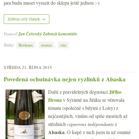
jara budu muset vyrazit do sklepa ještě jednou :-)
Zobraz celý článek →
Vystavil
Jan Čeřovský
Zobrazit komentáře
Štítky:
,
,
Bordeaux
recenze
víno
STŘEDA 21. ŘÍJNA 2015
Povedená ochutnávka nejen ryzlinků z Alsaska
Jiřího
Další z pravidelných degustací
Hrona
v Sýrárně na Jiřáku se věnovala
tématu (společně s bílými z Loiry) z
nejčastějších, vínům od spíše menších až
středních
vignerons indépendants
z
Alsaska
. O kupě z nich jsem tu už ostatně