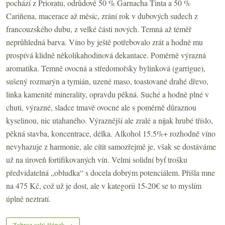
pochází z Prioratu, odrůdově 50 % Garnacha Tinta a 50 %
Cariñena, macerace až měsíc, zrání rok v dubových sudech z
francouzského dubu, z velké části nových. Temná až téměř
neprůhledná barva. Víno by ještě potřebovalo zrát a hodně mu
prospívá klidně několikahodinová dekantace. Poměrně výrazná
aromatika. Temně ovocná a středomořsky bylinková (garrigue),
sušený rozmarýn a tymián, uzené maso, toastované drahé dřevo,
linka kamenité minerality, opravdu pěkná. Suché a hodně plné v
chuti, výrazné, sladce tmavě ovocné ale s poměrně důraznou
kyselinou, nic utahaného. Výraznější ale zralé a nijak hrubé tříslo,
pěkná stavba, koncentrace, délka. Alkohol 15.5%+ rozhodně víno
nevyhazuje z harmonie, ale cítit samozřejmě je, však se dostáváme
už na úroveň fortifikovaných vín. Velmi solidní byť trošku
předvídatelná „obludka“ s docela dobrým potenciálem. Přišla mne
na 475 Kč, což už je dost, ale v kategorii 15-20€ se to myslím
úplně neztratí.
Zobraz celý článek →