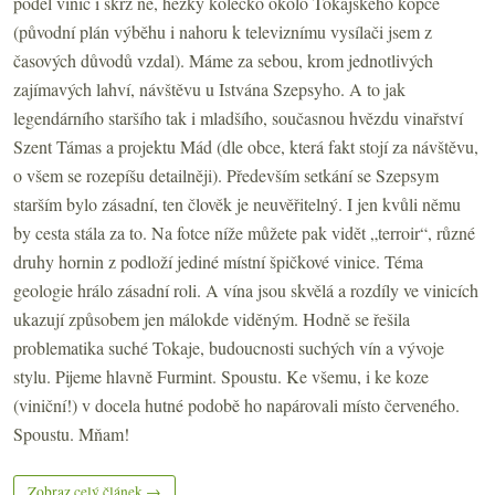
podél vinic i skrz ně, hezky kolečko okolo Tokajského kopce
(původní plán výběhu i nahoru k televiznímu vysílači jsem z
časových důvodů vzdal). Máme za sebou, krom jednotlivých
zajímavých lahví, návštěvu u Istvána Szepsyho. A to jak
legendárního staršího tak i mladšího, současnou hvězdu vinařství
Szent Támas a projektu Mád (dle obce, která fakt stojí za návštěvu,
o všem se rozepíšu detailněji). Především setkání se Szepsym
starším bylo zásadní, ten člověk je neuvěřitelný. I jen kvůli němu
by cesta stála za to. Na fotce níže můžete pak vidět „terroir“, různé
druhy hornin z podloží jediné místní špičkové vinice. Téma
geologie hrálo zásadní roli. A vína jsou skvělá a rozdíly ve vinicích
ukazují způsobem jen málokde viděným. Hodně se řešila
problematika suché Tokaje, budoucnosti suchých vín a vývoje
stylu. Pijeme hlavně Furmint. Spoustu. Ke všemu, i ke koze
(viniční!) v docela hutné podobě ho napárovali místo červeného.
Spoustu. Mňam!
Zobraz celý článek →