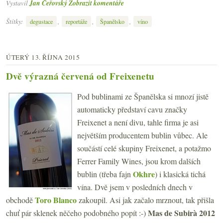
Vystavil
Jan Čeřovský
Zobrazit komentáře
Štítky:
,
,
,
degustace
reportáže
Španělsko
víno
ÚTERÝ 13. ŘÍJNA 2015
Dvě výrazná červená od Freixenetu
Pod bublinami ze Španělska si mnozí jistě
automaticky představí cavu značky
Freixenet a není divu, tahle firma je asi
největším producentem bublin vůbec. Ale
součástí celé skupiny Freixenet, a potažmo
Ferrer Family Wines, jsou krom dalších
Okhre
bublin (třeba fajn
) i klasická tichá
vína. Dvě jsem v posledních dnech v
Toro Blanco
obchodě
zakoupil. Asi jak začalo mrznout, tak přišla
Mas de Subirà 2012
chuť pár sklenek něčeho podobného popít :-)