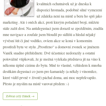
kvalitních ochutnávek už je dneska k
dispozici hromada, podobně silné vymezení
už zdaleka není na místě a beru ho spíš jako
marketing. Ale i oněch akcí, proti kterým pořadatel brojí, můžete
stále zažít dost. Na antidegustaci jsem dorazil se zpožděním, zradila
mne navigace a zoufale jsem bloudil po sídlišti a hledal nějaký
vývěsní štít či jiné vodítko, ovšem akce se koná v komorním
prostředí bytu ve stylu „Prostřeno“ a domovní zvonek se jménem
Vaněk snadno přehlédnete. Dvě účastnice nedorazily a ostatní
polovážně vtipkovali, že je možná vylekala představa jít na víno k
někomu úplně cizímu do bytu. Mně to vlastně, vzhledem k mnoha
desítkám degustaci co jsem pro kamarády (a někdy i vínomilce,
které viděl prvně v životě) páchal doma, ani moc nepřekvapilo.
Přesto je myslím na místě varovat předem :-)
Zobraz celý článek →