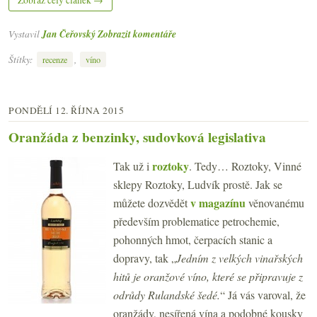
Vystavil
Jan Čeřovský
Zobrazit komentáře
Štítky:
,
recenze
víno
PONDĚLÍ 12. ŘÍJNA 2015
Oranžáda z benzinky, sudovková legislativa
roztoky
Tak už i
. Tedy… Roztoky, Vinné
sklepy Roztoky, Ludvík prostě. Jak se
v magazínu
můžete dozvědět
věnovanému
především problematice petrochemie,
pohonných hmot, čerpacích stanic a
dopravy, tak „
Jedním z velkých vinařských
hitů je oranžové víno, které se připravuje z
odrůdy Rulandské šedé.
“ Já vás varoval, že
oranžády, nesířená vína a podobné kousky