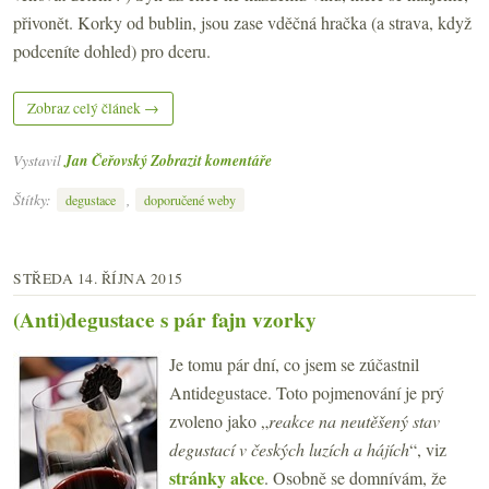
přivonět. Korky od bublin, jsou zase vděčná hračka (a strava, když
podceníte dohled) pro dceru.
Zobraz celý článek →
Vystavil
Jan Čeřovský
Zobrazit komentáře
Štítky:
,
degustace
doporučené weby
STŘEDA 14. ŘÍJNA 2015
(Anti)degustace s pár fajn vzorky
Je tomu pár dní, co jsem se zúčastnil
Antidegustace. Toto pojmenování je prý
zvoleno jako „
reakce na neutěšený stav
degustací v českých luzích a hájích
“, viz
stránky akce
. Osobně se domnívám, že