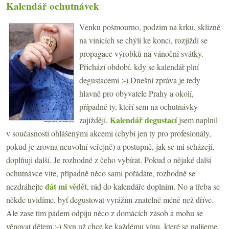
Kalendář ochutnávek
Venku pošmourno, podzim na krku, sklizně
na vinicích se chýlí ke konci, rozjíždí se
propagace výrobků na vánoční svátky.
Přichází období, kdy se kalendář plní
degustacemi :-) Dnešní zpráva je tedy
hlavně pro obyvatele Prahy a okolí,
případně ty, kteří sem na ochutnávky
Kalendář degustací
zajíždějí.
jsem naplnil
v současnosti ohlášenými akcemi (chybí jen ty pro profesionály,
pokud je zrovna neuvolní veřejně) a postupně, jak se mi scházejí,
doplňuji další. Je rozhodně z čeho vybírat. Pokud o nějaké další
ochutnávce víte, případně něco sami pořádáte, rozhodně se
dát mi vědět
nezdráhejte
, rád do kalendáře doplním. No a třeba se
někde uvidíme, byť degustovat vyrážím znatelně méně než dříve.
Ale zase tím pádem odpiju něco z domácích zásob a mohu se
věnovat dětem :-) Syn už chce ke každému vínu, které se nalijeme,