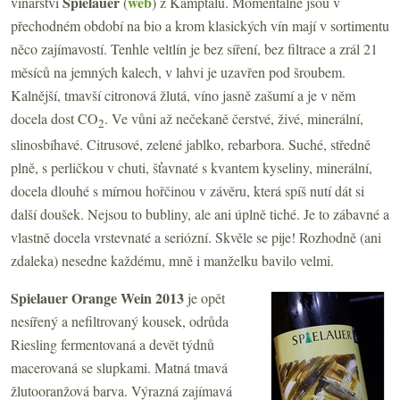
Spielauer
web
vinařství
(
) z Kamptalu. Momentálně jsou v
přechodném období na bio a krom klasických vín mají v sortimentu
něco zajímavostí. Tenhle veltlín je bez síření, bez filtrace a zrál 21
měsíců na jemných kalech, v lahvi je uzavřen pod šroubem.
Kalnější, tmavší citronová žlutá, víno jasně zašumí a je v něm
docela dost CO
. Ve vůni až nečekaně čerstvé, živé, minerální,
2
slinosbíhavé. Citrusové, zelené jablko, rebarbora. Suché, středně
plně, s perličkou v chuti, šťavnaté s kvantem kyseliny, minerální,
docela dlouhé s mírnou hořčinou v závěru, která spíš nutí dát si
další doušek. Nejsou to bubliny, ale ani úplně tiché. Je to zábavné a
vlastně docela vrstevnaté a seriózní. Skvěle se pije! Rozhodně (ani
zdaleka) nesedne každému, mně i manželku bavilo velmi.
Spielauer Orange Wein 2013
je opět
nesířený a nefiltrovaný kousek, odrůda
Riesling fermentovaná a devět týdnů
macerovaná se slupkami. Matná tmavá
žlutooranžová barva. Výrazná zajímavá