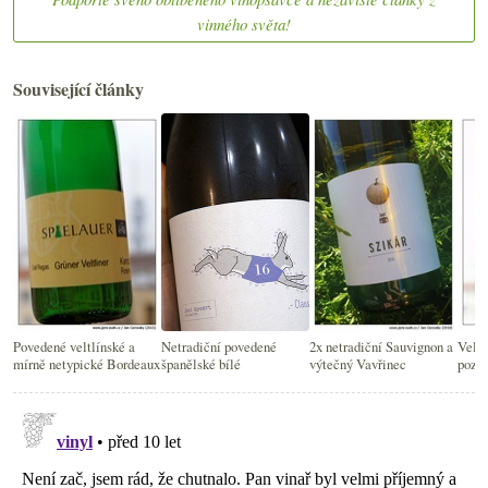
vinného světa!
Související články
Povedené veltlínské a
Netradiční povedené
2x netradiční Sauvignon a
Veltl
mírně netypické Bordeaux
španělské bílé
výtečný Vavřinec
pozv