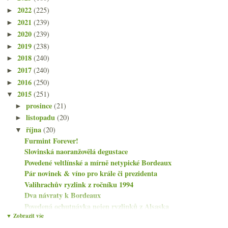
2022
(225)
►
2021
(239)
►
2020
(239)
►
2019
(238)
►
2018
(240)
►
2017
(240)
►
2016
(250)
►
2015
(251)
▼
prosince
(21)
►
listopadu
(20)
►
října
(20)
▼
Furmint Forever!
Slovinská naoranžovělá degustace
Povedené veltlínské a mírně netypické Bordeaux
Pár novinek & víno pro krále či prezidenta
Valihrachův ryzlink z ročníku 1994
Dva návraty k Bordeaux
Povedená ochutnávka nejen ryzlinků z Alsaska
▼ Zobrazit vše
Přestřelené červené z Čech