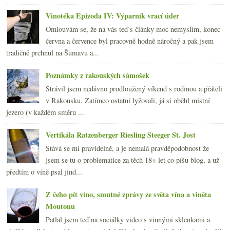
Vinotéka Epizoda IV: Výparník vrací úder
Omlouvám se, že na vás teď s články moc nemyslím, konec
června a července byl pracovně hodně náročný a pak jsem
tradičně prchnul na Šumavu a...
Poznámky z rakouských sámošek
Strávil jsem nedávno prodloužený víkend s rodinou a přáteli
v Rakousku. Zatímco ostatní lyžovali, já si oběhl místní
jezero (v každém směru ...
Vertikála Ratzenberger Riesling Steeger St. Jost
Stává se mi pravidelně, a je nemalá pravděpodobnost že
jsem se tu o problematice za těch 18+ let co píšu blog, a už
předtím o víně psal jind...
Z čeho pít víno, smutné zprávy ze světa vína a viněta
Moutonu
Patlal jsem teď na sociálky video s vinnými sklenkami a