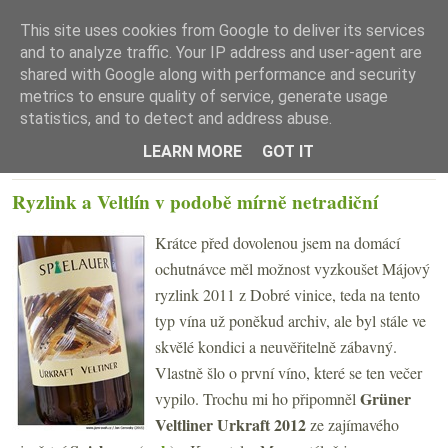
This site uses cookies from Google to deliver its services
and to analyze traffic. Your IP address and user-agent are
shared with Google along with performance and security
metrics to ensure quality of service, generate usage
statistics, and to detect and address abuse.
☰ Menu
LEARN MORE
GOT IT
STŘEDA 7. ŘÍJNA 2015
Ryzlink a Veltlín v podobě mírně netradiční
Krátce před dovolenou jsem na domácí
ochutnávce měl možnost vyzkoušet Májový
ryzlink 2011 z Dobré vinice, teda na tento
typ vína už poněkud archiv, ale byl stále ve
skvělé kondici a neuvěřitelně zábavný.
Vlastně šlo o první víno, které se ten večer
Grüner
vypilo. Trochu mi ho připomněl
Veltliner Urkraft 2012
ze zajímavého