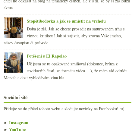
chtěl ho odkázat na blog na tematický článek, ale zjistil, že by si zasloužil
aktua...
Stopětibodovka a jak se umístit na vrcholu
Doba je zlá. Jak se chcete prosadit na saturovaném trhu s
vinnou kritikou? Jak si zajistit, aby zrovna Vaše jméno,
název časopisu či průvodc...
Potěšení s El Rapolao
Už jsem se tu opakovaně zmiňoval (dokonce, hrůza z
covidových časů, ve formátu videa… ), že mám rád odrůdu
Mencía a dost vyhledávám vína hla...
Sociální sítě
Přidejte se do přátel tohoto webu a sledujte novinky na Facebooku! :o)
►
Instagram
►
YouTube