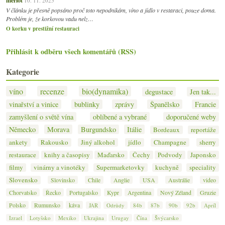
10. 11. 2025
V článku je přesně popsáno proč toto nepodnikám, víno a jídlo v restaraci, pouze doma.
Problém je, že korkovou vadu nelz…
O korku v prestižní restauraci
Přihlásit k odběru všech komentářů (RSS)
Kategorie
víno
recenze
bio(dynamika)
degustace
Jen tak...
vinařství a vinice
bublinky
zprávy
Španělsko
Francie
zamyšlení o světě vína
oblíbené a vybrané
doporučené weby
Německo
Morava
Burgundsko
Itálie
Bordeaux
reportáže
ankety
Rakousko
Jiný alkohol
jídlo
Champagne
sherry
restaurace
knihy a časopisy
Maďarsko
Čechy
Podvody
Japonsko
filmy
vinárny a vinotéky
Supermarketovky
kuchyně
speciality
Slovensko
Slovinsko
Chile
Anglie
USA
Austrálie
video
Chorvatsko
Řecko
Portugalsko
Kypr
Argentina
Nový Zéland
Gruzie
Polsko
Rumunsko
káva
JAR
Odrůdy
84b
87b
90b
92b
Apríl
Izrael
Lotyšsko
Mexiko
Ukrajina
Urugay
Čína
Švýcarsko