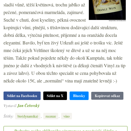
sladší vůně, těžší květinová, trochu jablko až
pečené, pomerančová marmeláda, zajímavé.
Suché v chuti, dost kyseliny, pěkná ovocnost
kopírující vůni, plnější, s tříslovinou dodávající další strukturu,
dobrá délka, výtečná pitelnost, příjemné a na oranžádu docela
elegantní. Bavilo, byť ten živý Urkraft asi ještě o trošku víc. Ještě
mne čeká jejich Veltliner školený ve dřevě a už se na něj moc
těším. Takže pokud pojedete někdy do okolí Kamptalu, tak tohle
jméno je další z vhodných k návštěvě (a děkuji čtenáři Vinyl za tip
a závoz lahví). U obou těchto specialit se cena pohybovala už
někde okolo 15€, ale „normální“ vína mají znatelně levněji :-)
Sdílet na Facebooku
Sdílet na X
Bluesky
Kopírovat odkaz
Vystavil
Jan Čeřovský
Štítky:
,
,
bio(dynamika)
recenze
víno
Podpořte svého oblíbeného vínopsavce a nezávislé články z