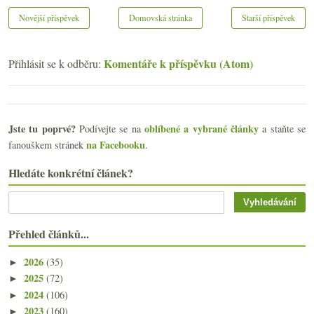
Novější příspěvek
Domovská stránka
Starší příspěvek
Komentáře k příspěvku (Atom)
Přihlásit se k odběru:
Jste tu poprvé?
oblíbené a vybrané články
Podívejte se na
a staňte se
na Facebooku
fanouškem stránek
.
Hledáte konkrétní článek?
Přehled článků...
2026
(35)
►
2025
(72)
►
2024
(106)
►
2023
(160)
►