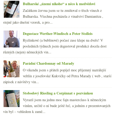
ledna
(21)
►
Bulharské „území nikoho“ a něco k medvědovi
2014
(254)
►
Začátkem června jsem se tu zmiňoval o třech vínech z
2013
(249)
►
Bulharska. Všechna pocházela z vinařství Damianitza ,
2012
(254)
►
stejně jako dnešní vzorek, a pro...
2011
(252)
►
2010
(249)
Degustace Werther-Windisch a Peter Stolleis
►
2009
(249)
►
Ryzlinkové (a bublinové) počasí zase klepe na dveře! V
2008
(270)
►
posledních týdnech jsem degustoval produkci docela dost
2007
(108)
►
různých (nejen) německých vin...
Parádní Chardonnay od Marady
O víkendu jsem s přáteli popíjel moc příjemný nazrálejší
veltlín z josefovské Kukvičky od Petra Marady ( web , starší
zápisek z návštěvy vin...
Stobodový Riesling a Corpinnat s pozvánkou
Vyrazil jsem na jednu moc fajn masterclass k německým
vínům, určitě o ní bude ještě řeč, a jedním z prezentovaných
vín byl – vzhledem k zamě...