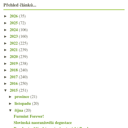
Přehled článků...
2026
(35)
►
2025
(72)
►
2024
(106)
►
2023
(160)
►
2022
(225)
►
2021
(239)
►
2020
(239)
►
2019
(238)
►
2018
(240)
►
2017
(240)
►
2016
(250)
►
2015
(251)
▼
prosince
(21)
►
listopadu
(20)
►
října
(20)
▼
Furmint Forever!
Slovinská naoranžovělá degustace