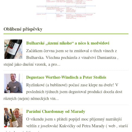
června
(22)
►
května
(19)
►
dubna
(21)
►
března
(22)
►
Oblíbené příspěvky
února
(20)
►
ledna
(21)
►
Bulharské „území nikoho“ a něco k medvědovi
2014
(254)
►
Začátkem června jsem se tu zmiňoval o třech vínech z
2013
(249)
►
Bulharska. Všechna pocházela z vinařství Damianitza ,
2012
(254)
►
stejně jako dnešní vzorek, a pro...
2011
(252)
►
2010
(249)
Degustace Werther-Windisch a Peter Stolleis
►
2009
(249)
►
Ryzlinkové (a bublinové) počasí zase klepe na dveře! V
2008
(270)
►
posledních týdnech jsem degustoval produkci docela dost
2007
(108)
►
různých (nejen) německých vin...
Parádní Chardonnay od Marady
O víkendu jsem s přáteli popíjel moc příjemný nazrálejší
veltlín z josefovské Kukvičky od Petra Marady ( web , starší