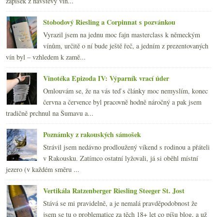
zápisek z návštěvy vin...
Stobodový Riesling a Corpinnat s pozvánkou
Vyrazil jsem na jednu moc fajn masterclass k německým
vínům, určitě o ní bude ještě řeč, a jedním z prezentovaných
vín byl – vzhledem k zamě...
Vinotéka Epizoda IV: Výparník vrací úder
Omlouvám se, že na vás teď s články moc nemyslím, konec
června a července byl pracovně hodně náročný a pak jsem
tradičně prchnul na Šumavu a...
Poznámky z rakouských sámošek
Strávil jsem nedávno prodloužený víkend s rodinou a přáteli
v Rakousku. Zatímco ostatní lyžovali, já si oběhl místní
jezero (v každém směru ...
Vertikála Ratzenberger Riesling Steeger St. Jost
Stává se mi pravidelně, a je nemalá pravděpodobnost že
jsem se tu o problematice za těch 18+ let co píšu blog, a už