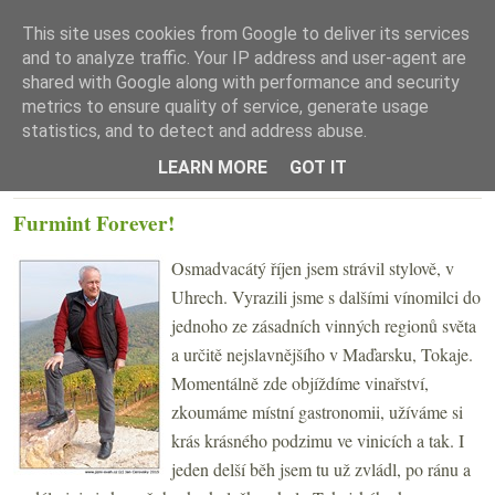
This site uses cookies from Google to deliver its services
and to analyze traffic. Your IP address and user-agent are
shared with Google along with performance and security
metrics to ensure quality of service, generate usage
statistics, and to detect and address abuse.
☰ Menu
LEARN MORE
GOT IT
PÁTEK 30. ŘÍJNA 2015
Furmint Forever!
Osmadvacátý říjen jsem strávil stylově, v
Uhrech. Vyrazili jsme s dalšími vínomilci do
jednoho ze zásadních vinných regionů světa
a určitě nejslavnějšího v Maďarsku, Tokaje.
Momentálně zde objíždíme vinařství,
zkoumáme místní gastronomii, užíváme si
krás krásného podzimu ve vinicích a tak. I
jeden delší běh jsem tu už zvládl, po ránu a