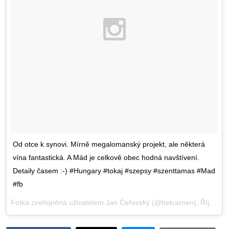
Od otce k synovi. Mírně megalomanský projekt, ale některá
vína fantastická. A Mád je celkově obec hodná navštívení.
Detaily časem :-) #Hungary #tokaj #szepsy #szenttamas #Mad
#fb
Fotka zveřejněná uživatelem Jan Čeřovský (@belcarnen),
Říj 29, 2015 v 12:32 PDT