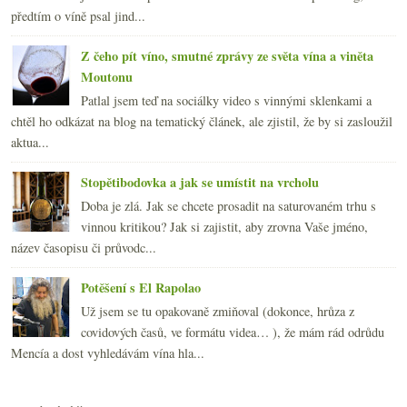
předtím o víně psal jind...
Z čeho pít víno, smutné zprávy ze světa vína a viněta
Moutonu
Patlal jsem teď na sociálky video s vinnými sklenkami a
chtěl ho odkázat na blog na tematický článek, ale zjistil, že by si zasloužil
aktua...
Stopětibodovka a jak se umístit na vrcholu
Doba je zlá. Jak se chcete prosadit na saturovaném trhu s
vinnou kritikou? Jak si zajistit, aby zrovna Vaše jméno,
název časopisu či průvodc...
Potěšení s El Rapolao
Už jsem se tu opakovaně zmiňoval (dokonce, hrůza z
covidových časů, ve formátu videa… ), že mám rád odrůdu
Mencía a dost vyhledávám vína hla...