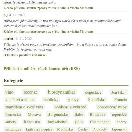
zjistil, že stejnou službu udělají opě…
Z čeho pít víno, smutné zprávy ze světa vína a viněta Moutonu
p.j.
4. 12. 2025
Pořád jsem přesvědčený, že pro titul typu world class pinot je bezpodmínečně nutná
tortura sklenkou riedel sommelier bur…
Z čeho pít víno, smutné zprávy ze světa vína a viněta Moutonu
merlot
10. 11. 2025
V článku je přesně popsáno proč toto nepodnikám, víno a jídlo v restaraci, pouze doma.
Problém je, že korkovou vadu nelz…
O korku v prestižní restauraci
Přihlásit k odběru všech komentářů (RSS)
Kategorie
víno
recenze
bio(dynamika)
degustace
Jen tak...
vinařství a vinice
bublinky
zprávy
Španělsko
Francie
zamyšlení o světě vína
oblíbené a vybrané
doporučené weby
Německo
Morava
Burgundsko
Itálie
Bordeaux
reportáže
ankety
Rakousko
Jiný alkohol
jídlo
Champagne
sherry
restaurace
knihy a časopisy
Maďarsko
Čechy
Podvody
Japonsko