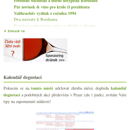
Povedené veltlínské a mírně netypické Bordeaux
Pár novinek & víno pro krále či prezidenta
Valihrachův ryzlink z ročníku 1994
Dva návraty k Bordeaux
Povedená ochutnávka nejen ryzlinků z Alsaska
▼ Zobrazit vše
Přestřelené červené z Čech
Leckdy raritní postarší i hodně stará vína
Krátce z Galadegustace Kupmeto
Kalendář ochutnávek
(Anti)degustace s pár fajn vzorky
Dvě výrazná červená od Freixenetu
Oranžáda z benzinky, sudovková legislativa
Parádní Savennières, fajn lehké bílé a solidní ita...
Kalendář degustací
Staré moravské červené a český ryzlink
tomto místě
kalendář
Pokusím se na
Ryzlink a Veltlín v podobě mírně netradiční
udržovat zhruba měsíc dopředu
Pětkrát Vermentino
degustací
a podobných akcí především v Praze (ale i jinde), uvítám Vaše
Toulky noční Boloňou
tipy na zapomenuté události!
Déšť, zima, grappa…
září
(21)
►
srpna
(21)
►
července
(23)
►