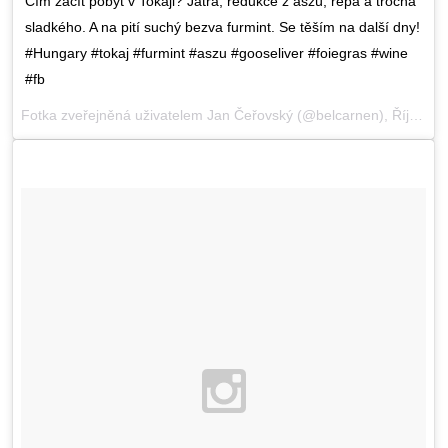
Čím začít pobyt v Tokaji? Játra, redukce z aszú, řepa a trocha
sladkého. A na pití suchý bezva furmint. Se těším na další dny!
#Hungary #tokaj #furmint #aszu #gooseliver #foiegras #wine
#fb
Fotka zveřejněná uživatelem Jan Čeřovský (@belcarnen),
Říj 28, 2015 v 1:21 PDT