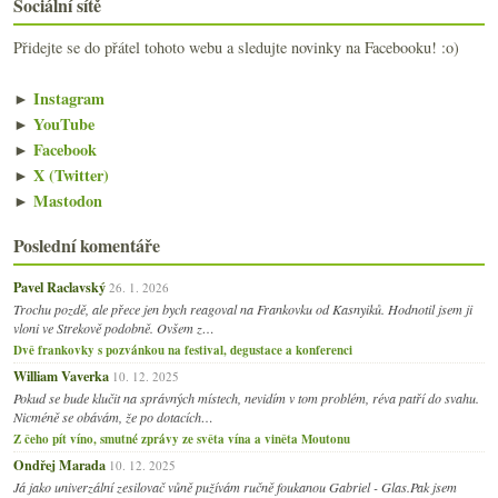
Sociální sítě
Přidejte se do přátel tohoto webu a sledujte novinky na Facebooku! :o)
►
Instagram
►
YouTube
►
Facebook
►
X (Twitter)
►
Mastodon
Poslední komentáře
Pavel Raclavský
26. 1. 2026
Trochu pozdě, ale přece jen bych reagoval na Frankovku od Kasnyiků. Hodnotil jsem ji
vloni ve Strekově podobně. Ovšem z…
Dvě frankovky s pozvánkou na festival, degustace a konferenci
William Vaverka
10. 12. 2025
Pokud se bude klučit na správných místech, nevidím v tom problém, réva patří do svahu.
Nicméně se obávám, že po dotacích…
Z čeho pít víno, smutné zprávy ze světa vína a viněta Moutonu
Ondřej Marada
10. 12. 2025
Já jako univerzální zesilovač vůně pužívám ručně foukanou Gabriel - Glas.Pak jsem