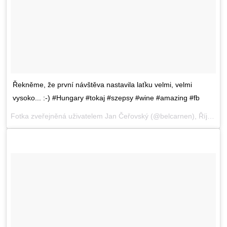
Řekněme, že první návštěva nastavila laťku velmi, velmi
vysoko... :-) #Hungary #tokaj #szepsy #wine #amazing #fb
Fotka zveřejněná uživatelem Jan Čeřovský (@belcarnen),
Říj 29, 2015 v 5:20 PDT