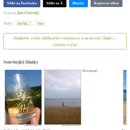
Sdílet na Facebooku
Sdílet na X
Bluesky
Kopírovat odkaz
Vystavil
Jan Čeřovský
Štítky:
,
Jen tak...
víno
Podpořte svého oblíbeného vínopsavce a nezávislé články z
vinného světa!
Související články
Dovolená!