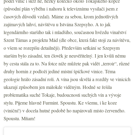
podél vinic i skrz ně, hezky kolečko okolo Tokajského kopce
(původní plán výběhu i nahoru k televiznímu vysílači jsem z
časových důvodů vzdal). Máme za sebou, krom jednotlivých
zajímavých lahví, návštěvu u Istvána Szepsyho. A to jak
legendárního staršího tak i mladšího, současnou hvězdu vinařství
Szent Támas a projektu Mád (dle obce, která fakt stojí za návštěvu,
o všem se rozepíšu detailněji). Především setkání se Szepsym
starším bylo zásadní, ten člověk je neuvěřitelný. I jen kvůli němu
by cesta stála za to. Na fotce níže můžete pak vidět „terroir“, různé
druhy hornin z podloží jediné místní špičkové vinice. Téma
geologie hrálo zásadní roli. A vína jsou skvělá a rozdíly ve vinicích
ukazují způsobem jen málokde viděným. Hodně se řešila
problematika suché Tokaje, budoucnosti suchých vín a vývoje
stylu. Pijeme hlavně Furmint. Spoustu. Ke všemu, i ke koze
(viniční!) v docela hutné podobě ho napárovali místo červeného.
Spoustu. Mňam!