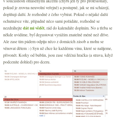
v současnosti ohlášenými akcemi (chybí jen ty pro profesionály,
pokud je zrovna neuvolní veřejně) a postupně, jak se mi scházejí,
doplňuji další. Je rozhodně z čeho vybírat. Pokud o nějaké další
ochutnávce víte, případně něco sami pořádáte, rozhodně se
dát mi vědět
nezdráhejte
, rád do kalendáře doplním. No a třeba se
někde uvidíme, byť degustovat vyrážím znatelně méně než dříve.
Ale zase tím pádem odpiju něco z domácích zásob a mohu se
věnovat dětem :-) Syn už chce ke každému vínu, které se nalijeme,
přivonět. Korky od bublin, jsou zase vděčná hračka (a strava, když
podceníte dohled) pro dceru.