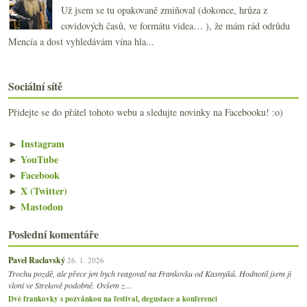
Už jsem se tu opakovaně zmiňoval (dokonce, hrůza z
covidových časů, ve formátu videa… ), že mám rád odrůdu
Mencía a dost vyhledávám vína hla...
Sociální sítě
Přidejte se do přátel tohoto webu a sledujte novinky na Facebooku! :o)
►
Instagram
►
YouTube
►
Facebook
►
X (Twitter)
►
Mastodon
Poslední komentáře
Pavel Raclavský
26. 1. 2026
Trochu pozdě, ale přece jen bych reagoval na Frankovku od Kasnyiků. Hodnotil jsem ji
vloni ve Strekově podobně. Ovšem z…
Dvě frankovky s pozvánkou na festival, degustace a konferenci