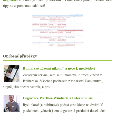
Toulky noční Boloňou
tipy na zapomenuté události!
Déšť, zima, grappa…
září
(21)
►
srpna
(21)
►
července
(23)
►
června
(22)
►
května
(19)
►
dubna
(21)
►
března
(22)
►
Oblíbené příspěvky
února
(20)
►
ledna
(21)
►
Bulharské „území nikoho“ a něco k medvědovi
2014
(254)
►
Začátkem června jsem se tu zmiňoval o třech vínech z
2013
(249)
►
Bulharska. Všechna pocházela z vinařství Damianitza ,
2012
(254)
►
stejně jako dnešní vzorek, a pro...
2011
(252)
►
2010
(249)
Degustace Werther-Windisch a Peter Stolleis
►
2009
(249)
►
Ryzlinkové (a bublinové) počasí zase klepe na dveře! V
2008
(270)
►
posledních týdnech jsem degustoval produkci docela dost