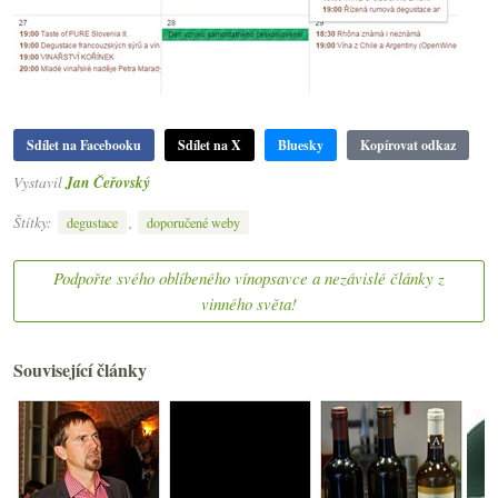
Sdílet na Facebooku
Sdílet na X
Bluesky
Kopírovat odkaz
Vystavil
Jan Čeřovský
Štítky:
,
degustace
doporučené weby
Podpořte svého oblíbeného vínopsavce a nezávislé články z
vinného světa!
Související články