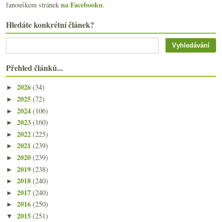
na Facebooku
fanouškem stránek
.
Hledáte konkrétní článek?
Přehled článků...
2026
(34)
►
2025
(72)
►
2024
(106)
►
2023
(160)
►
2022
(225)
►
2021
(239)
►
2020
(239)
►
2019
(238)
►
2018
(240)
►
2017
(240)
►
2016
(250)
►
2015
(251)
▼