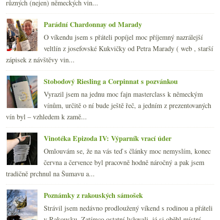
2007
(108)
►
různých (nejen) německých vin...
Parádní Chardonnay od Marady
O víkendu jsem s přáteli popíjel moc příjemný nazrálejší
veltlín z josefovské Kukvičky od Petra Marady ( web , starší
zápisek z návštěvy vin...
Stobodový Riesling a Corpinnat s pozvánkou
Vyrazil jsem na jednu moc fajn masterclass k německým
vínům, určitě o ní bude ještě řeč, a jedním z prezentovaných
vín byl – vzhledem k zamě...
Vinotéka Epizoda IV: Výparník vrací úder
Omlouvám se, že na vás teď s články moc nemyslím, konec
června a července byl pracovně hodně náročný a pak jsem
tradičně prchnul na Šumavu a...
Poznámky z rakouských sámošek
Strávil jsem nedávno prodloužený víkend s rodinou a přáteli
v Rakousku. Zatímco ostatní lyžovali, já si oběhl místní