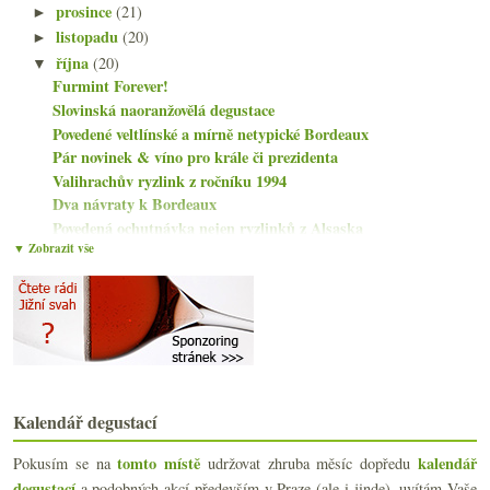
prosince
(21)
►
listopadu
(20)
►
října
(20)
▼
Furmint Forever!
Slovinská naoranžovělá degustace
Povedené veltlínské a mírně netypické Bordeaux
Pár novinek & víno pro krále či prezidenta
Valihrachův ryzlink z ročníku 1994
Dva návraty k Bordeaux
Povedená ochutnávka nejen ryzlinků z Alsaska
▼ Zobrazit vše
Přestřelené červené z Čech
Leckdy raritní postarší i hodně stará vína
Krátce z Galadegustace Kupmeto
Kalendář ochutnávek
(Anti)degustace s pár fajn vzorky
Dvě výrazná červená od Freixenetu
Oranžáda z benzinky, sudovková legislativa
Parádní Savennières, fajn lehké bílé a solidní ita...
Kalendář degustací
Staré moravské červené a český ryzlink
tomto místě
kalendář
Pokusím se na
Ryzlink a Veltlín v podobě mírně netradiční
udržovat zhruba měsíc dopředu
Pětkrát Vermentino
degustací
a podobných akcí především v Praze (ale i jinde), uvítám Vaše