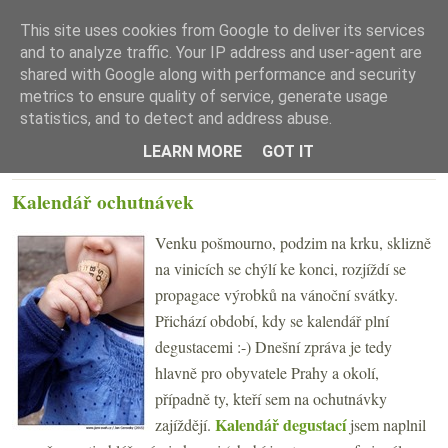
This site uses cookies from Google to deliver its services
and to analyze traffic. Your IP address and user-agent are
shared with Google along with performance and security
metrics to ensure quality of service, generate usage
statistics, and to detect and address abuse.
☰ Menu
LEARN MORE
GOT IT
ČTVRTEK 15. ŘÍJNA 2015
Kalendář ochutnávek
Venku pošmourno, podzim na krku, sklizně
na vinicích se chýlí ke konci, rozjíždí se
propagace výrobků na vánoční svátky.
Přichází období, kdy se kalendář plní
degustacemi :-) Dnešní zpráva je tedy
hlavně pro obyvatele Prahy a okolí,
případně ty, kteří sem na ochutnávky
Kalendář degustací
zajíždějí.
jsem naplnil