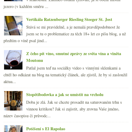
jezero (v každém směru ...
Vertikála Ratzenberger Riesling Steeger St. Jost
Stává se mi pravidelně, a je nemalá pravděpodobnost že
jsem se tu o problematice za těch 18+ let co píšu blog, a už
předtím o víně psal jind...
Z čeho pít víno, smutné zprávy ze světa vína a viněta
Moutonu
Patlal jsem teď na sociálky video s vinnými sklenkami a
chtěl ho odkázat na blog na tematický článek, ale zjistil, že by si zasloužil
aktua...
Stopětibodovka a jak se umístit na vrcholu
Doba je zlá. Jak se chcete prosadit na saturovaném trhu s
vinnou kritikou? Jak si zajistit, aby zrovna Vaše jméno,
název časopisu či průvodc...
Potěšení s El Rapolao