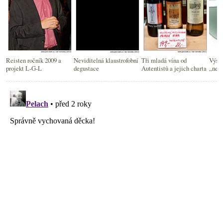
Reisten ročník 2009 a
Neviditelná klaustrofobní
Tři mladá vína od
Výsle
projekt L-G-L
degustace
Autentistů a jejich charta
„nejr
ochu