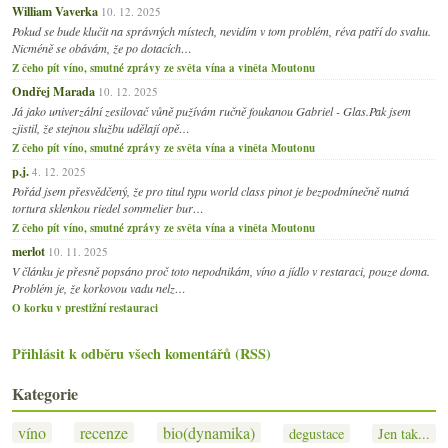
William Vaverka
10. 12. 2025
Pokud se bude klučit na správných místech, nevidím v tom problém, réva patří do svahu.
Nicméně se obávám, že po dotacích…
Z čeho pít víno, smutné zprávy ze světa vína a viněta Moutonu
Ondřej Marada
10. 12. 2025
Já jako univerzální zesilovač vůně pužívám ručně foukanou Gabriel - Glas.Pak jsem
zjistil, že stejnou službu udělají opě…
Z čeho pít víno, smutné zprávy ze světa vína a viněta Moutonu
p.j.
4. 12. 2025
Pořád jsem přesvědčený, že pro titul typu world class pinot je bezpodmínečně nutná
tortura sklenkou riedel sommelier bur…
Z čeho pít víno, smutné zprávy ze světa vína a viněta Moutonu
merlot
10. 11. 2025
V článku je přesně popsáno proč toto nepodnikám, víno a jídlo v restaraci, pouze doma.
Problém je, že korkovou vadu nelz…
O korku v prestižní restauraci
Přihlásit k odběru všech komentářů (RSS)
Kategorie
víno
recenze
bio(dynamika)
degustace
Jen tak...