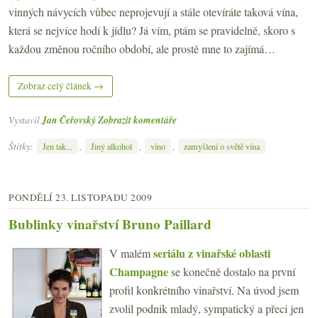
vinných návycích vůbec neprojevují a stále otevíráte taková vína,
která se nejvíce hodí k jídlu? Já vím, ptám se pravidelně, skoro s
každou změnou ročního období, ale prostě mne to zajímá…
Zobraz celý článek →
Vystavil
Jan Čeřovský
Zobrazit komentáře
Štítky:
,
,
,
Jen tak...
Jiný alkohol
víno
zamyšlení o světě vína
PONDĚLÍ 23. LISTOPADU 2009
Bublinky vinařství Bruno Paillard
seriálu z vinařské oblasti
V malém
Champagne
se konečně dostalo na první
profil konkrétního vinařství. Na úvod jsem
zvolil podnik mladý, sympatický a přeci jen