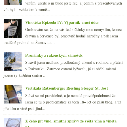
vínům, určitě o ní bude ještě řeč, a jedním z prezentovaných
vín byl – vzhledem k zamě...
Vinotéka Epizoda IV: Výparník vrací úder
Omlouvám se, že na vás teď s články moc nemyslím, konec
června a července byl pracovně hodně náročný a pak jsem
tradičně prchnul na Šumavu a...
Poznámky z rakouských sámošek
Strávil jsem nedávno prodloužený víkend s rodinou a přáteli
v Rakousku. Zatímco ostatní lyžovali, já si oběhl místní
jezero (v každém směru ...
Vertikála Ratzenberger Riesling Steeger St. Jost
Stává se mi pravidelně, a je nemalá pravděpodobnost že
jsem se tu o problematice za těch 18+ let co píšu blog, a už
předtím o víně psal jind...
Z čeho pít víno, smutné zprávy ze světa vína a viněta