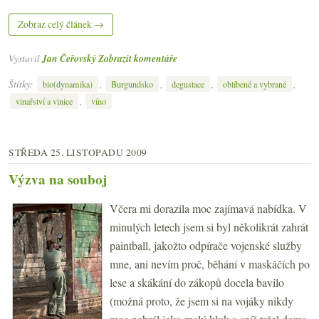
Zobraz celý článek →
Vystavil
Jan Čeřovský
Zobrazit komentáře
Štítky:
,
,
,
,
bio(dynamika)
Burgundsko
degustace
oblíbené a vybrané
,
vinařství a vinice
víno
STŘEDA 25. LISTOPADU 2009
Výzva na souboj
Včera mi dorazila moc zajímavá nabídka. V
minulých letech jsem si byl několikrát zahrát
paintball, jakožto odpírače vojenské služby
mne, ani nevím proč, běhání v maskáčích po
lese a skákání do zákopů docela bavilo
(možná proto, že jsem si na vojáky nikdy