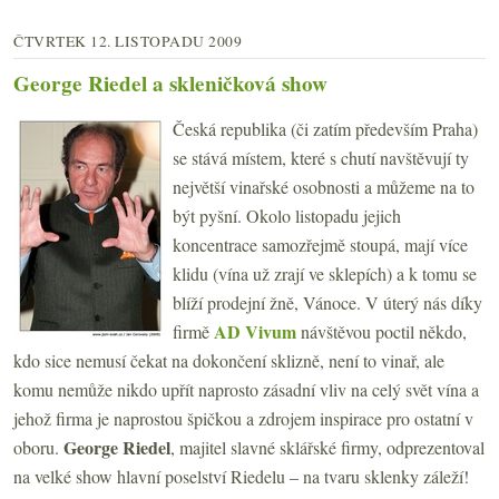
ČTVRTEK 12. LISTOPADU 2009
George Riedel a skleničková show
Česká republika (či zatím především Praha)
se stává místem, které s chutí navštěvují ty
největší vinařské osobnosti a můžeme na to
být pyšní. Okolo listopadu jejich
koncentrace samozřejmě stoupá, mají více
klidu (vína už zrají ve sklepích) a k tomu se
blíží prodejní žně, Vánoce. V úterý nás díky
AD Vivum
firmě
návštěvou poctil někdo,
kdo sice nemusí čekat na dokončení sklizně, není to vinař, ale
komu nemůže nikdo upřít naprosto zásadní vliv na celý svět vína a
jehož firma je naprostou špičkou a zdrojem inspirace pro ostatní v
George Riedel
oboru.
, majitel slavné sklářské firmy, odprezentoval
na velké show hlavní poselství Riedelu – na tvaru sklenky záleží!