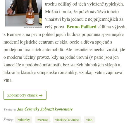
trochu odlišný od těch vyloženě typických.
Možná i proto, že právě návštěva tohoto
vinařství byla jednou z nejpříjemnějších za
Bruno Paillard
celý pobyt.
sídlí na výjezdu
z Remeše a na první pohled jejich budova připomíná spíše nějaké
moderní logistické centrum ze skla, ocele a dřeva spojené s
prodejnou luxusních automobilů. Ale nesmíte se nechat zmást, jde
o moderní účelný provoz, kdy na jedné úrovni (v patře jsou jen
kanceláře a podobné místnosti), bez starých hlubokých sklepů a
takové té klasické šampaňské romantiky, vznikají velmi zajímavá
vína.
Zobraz celý článek →
Vystavil
Jan Čeřovský
Zobrazit komentáře
Štítky:
,
,
,
bublinky
recenze
vinařství a vinice
víno