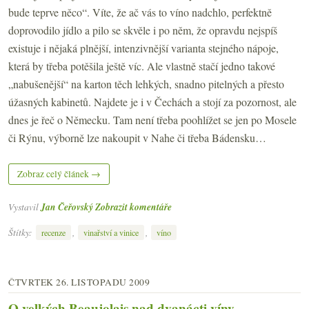
bude teprve něco“. Víte, že ač vás to víno nadchlo, perfektně
doprovodilo jídlo a pilo se skvěle i po něm, že opravdu nejspíš
existuje i nějaká plnější, intenzivnější varianta stejného nápoje,
která by třeba potěšila ještě víc. Ale vlastně stačí jedno takové
„nabušenější“ na karton těch lehkých, snadno pitelných a přesto
úžasných kabinetů. Najdete je i v Čechách a stojí za pozornost, ale
dnes je řeč o Německu. Tam není třeba poohlížet se jen po Mosele
či Rýnu, výborně lze nakoupit v Nahe či třeba Bádensku…
Zobraz celý článek →
Vystavil
Jan Čeřovský
Zobrazit komentáře
Štítky:
,
,
recenze
vinařství a vinice
víno
ČTVRTEK 26. LISTOPADU 2009
O velkých Beaujolais nad dvanácti víny