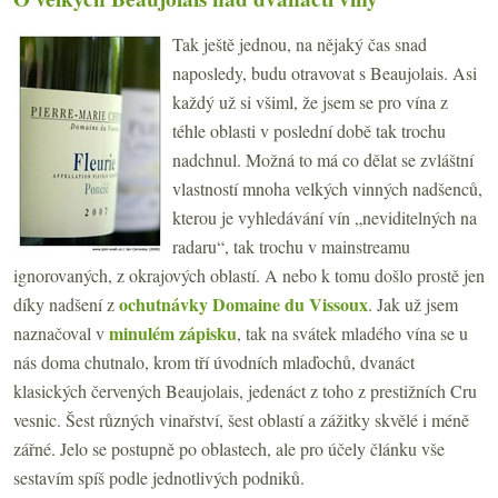
Tak ještě jednou, na nějaký čas snad
naposledy, budu otravovat s Beaujolais. Asi
každý už si všiml, že jsem se pro vína z
téhle oblasti v poslední době tak trochu
nadchnul. Možná to má co dělat se zvláštní
vlastností mnoha velkých vinných nadšenců,
kterou je vyhledávání vín „neviditelných na
radaru“, tak trochu v mainstreamu
ignorovaných, z okrajových oblastí. A nebo k tomu došlo prostě jen
ochutnávky Domaine du Vissoux
díky nadšení z
. Jak už jsem
minulém zápisku
naznačoval v
, tak na svátek mladého vína se u
nás doma chutnalo, krom tří úvodních mlaďochů, dvanáct
klasických červených Beaujolais, jedenáct z toho z prestižních Cru
vesnic. Šest různých vinařství, šest oblastí a zážitky skvělé i méně
zářné. Jelo se postupně po oblastech, ale pro účely článku vše
sestavím spíš podle jednotlivých podniků.