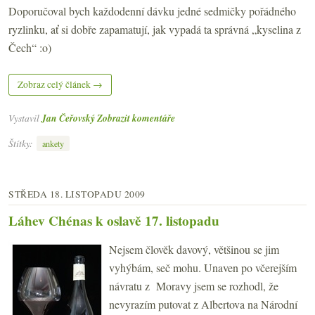
Doporučoval bych každodenní dávku jedné sedmičky pořádného
ryzlinku, ať si dobře zapamatují, jak vypadá ta správná „kyselina z
Čech“ :o)
Zobraz celý článek →
Vystavil
Jan Čeřovský
Zobrazit komentáře
Štítky:
ankety
STŘEDA 18. LISTOPADU 2009
Láhev Chénas k oslavě 17. listopadu
Nejsem člověk davový, většinou se jim
vyhýbám, seč mohu. Unaven po včerejším
návratu z Moravy jsem se rozhodl, že
nevyrazím putovat z Albertova na Národní