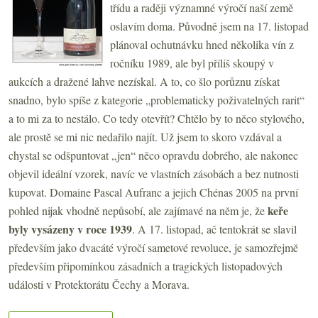
třídu a raději významné výročí naší země
oslavím doma. Původně jsem na 17. listopad
plánoval ochutnávku hned několika vín z
ročníku 1989, ale byl příliš skoupý v
aukcích a dražené lahve nezískal. A to, co šlo porůznu získat
snadno, bylo spíše z kategorie „problematicky poživatelných rarit“
a to mi za to nestálo. Co tedy otevřít? Chtělo by to něco stylového,
ale prostě se mi nic nedařilo najít. Už jsem to skoro vzdával a
chystal se odšpuntovat „jen“ něco opravdu dobrého, ale nakonec
objevil ideální vzorek, navíc ve vlastních zásobách a bez nutnosti
kupovat. Domaine Pascal Aufranc a jejich Chénas 2005 na první
keře
pohled nijak vhodně nepůsobí, ale zajímavé na něm je, že
byly vysázeny v roce 1939
. A 17. listopad, ač tentokrát se slavil
především jako dvacáté výročí sametové revoluce, je samozřejmě
především připomínkou zásadních a tragických listopadových
události v Protektorátu Čechy a Morava.