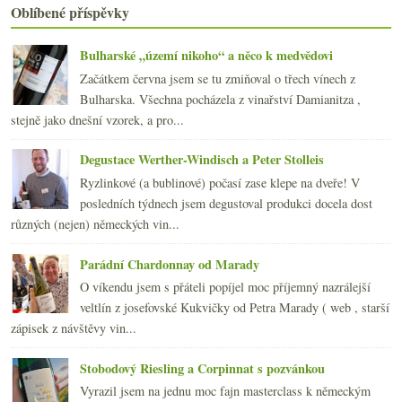
září
(21)
►
Oblíbené příspěvky
srpna
(21)
►
července
(18)
►
Bulharské „území nikoho“ a něco k medvědovi
června
(22)
►
Začátkem června jsem se tu zmiňoval o třech vínech z
května
(20)
►
Bulharska. Všechna pocházela z vinařství Damianitza ,
dubna
(21)
►
stejně jako dnešní vzorek, a pro...
března
(23)
►
února
(20)
►
Degustace Werther-Windisch a Peter Stolleis
ledna
(20)
►
Ryzlinkové (a bublinové) počasí zase klepe na dveře! V
2008
(270)
►
posledních týdnech jsem degustoval produkci docela dost
2007
(108)
►
různých (nejen) německých vin...
Parádní Chardonnay od Marady
O víkendu jsem s přáteli popíjel moc příjemný nazrálejší
veltlín z josefovské Kukvičky od Petra Marady ( web , starší
zápisek z návštěvy vin...
Stobodový Riesling a Corpinnat s pozvánkou
Vyrazil jsem na jednu moc fajn masterclass k německým