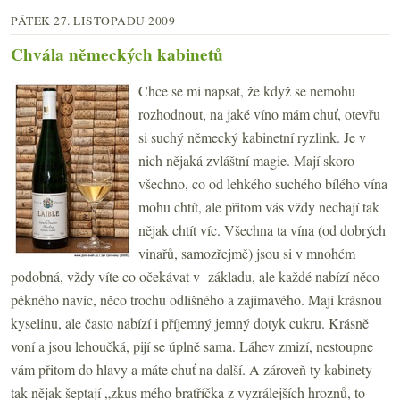
PÁTEK 27. LISTOPADU 2009
Chvála německých kabinetů
Chce se mi napsat, že když se nemohu
rozhodnout, na jaké víno mám chuť, otevřu
si suchý německý kabinetní ryzlink. Je v
nich nějaká zvláštní magie. Mají skoro
všechno, co od lehkého suchého bílého vína
mohu chtít, ale přitom vás vždy nechají tak
nějak chtít víc. Všechna ta vína (od dobrých
vinařů, samozřejmě) jsou si v mnohém
podobná, vždy víte co očekávat v základu, ale každé nabízí něco
pěkného navíc, něco trochu odlišného a zajímavého. Mají krásnou
kyselinu, ale často nabízí i příjemný jemný dotyk cukru. Krásně
voní a jsou lehoučká, pijí se úplně sama. Láhev zmizí, nestoupne
vám přitom do hlavy a máte chuť na další. A zároveň ty kabinety
tak nějak šeptají „zkus mého bratříčka z vyzrálejších hroznů, to