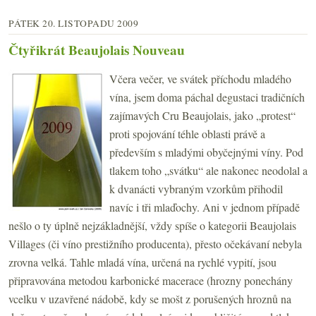
PÁTEK 20. LISTOPADU 2009
Čtyřikrát Beaujolais Nouveau
Včera večer, ve svátek příchodu mladého
vína, jsem doma páchal degustaci tradičních
zajímavých Cru Beaujolais, jako „protest“
proti spojování téhle oblasti právě a
především s mladými obyčejnými víny. Pod
tlakem toho „svátku“ ale nakonec neodolal a
k dvanácti vybraným vzorkům přihodil
navíc i tři mlaďochy. Ani v jednom případě
nešlo o ty úplně nejzákladnější, vždy spíše o kategorii Beaujolais
Villages (či víno prestižního producenta), přesto očekávaní nebyla
zrovna velká. Tahle mladá vína, určená na rychlé vypití, jsou
připravována metodou karbonické macerace (hrozny ponechány
vcelku v uzavřené nádobě, kdy se mošt z porušených hroznů na