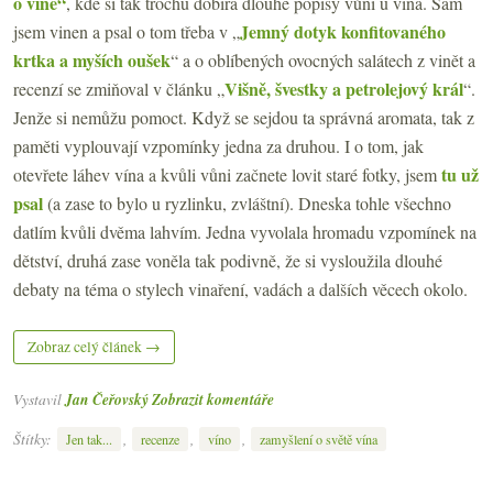
o víně“
, kde si tak trochu dobírá dlouhé popisy vůní u vína. Sám
Jemný dotyk konfitovaného
jsem vinen a psal o tom třeba v „
krtka a myších oušek
“ a o oblíbených ovocných salátech z vinět a
Višně, švestky a petrolejový král
recenzí se zmiňoval v článku „
“.
Jenže si nemůžu pomoct. Když se sejdou ta správná aromata, tak z
paměti vyplouvají vzpomínky jedna za druhou. I o tom, jak
tu už
otevřete láhev vína a kvůli vůni začnete lovit staré fotky, jsem
psal
(a zase to bylo u ryzlinku, zvláštní). Dneska tohle všechno
datlím kvůli dvěma lahvím. Jedna vyvolala hromadu vzpomínek na
dětství, druhá zase voněla tak podivně, že si vysloužila dlouhé
debaty na téma o stylech vinaření, vadách a dalších věcech okolo.
Zobraz celý článek →
Vystavil
Jan Čeřovský
Zobrazit komentáře
Štítky:
,
,
,
Jen tak...
recenze
víno
zamyšlení o světě vína