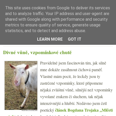
This site uses cookies from Google to deliver its services
and to analyze traffic. Your IP address and user-agent are
shared with Google along with performance and security
metrics to ensure quality of service, generate usage
statistics, and to detect and address abuse.
☰ Menu
LEARN MORE
GOT IT
PONDĚLÍ 30. LISTOPADU 2009
Divné vůně, vzpomínkové chutě
Pravidelně jsem fascinován tím, jak silně
mne dokáže zasáhnout čichová paměť.
Vlastně mám pocit, že leckdy jsou ty
zastrčené vzpomínky, které připomene
nějaká zvláštní vůně, silnější než vzpomínky
vyvolané zrakem či sluchem, tak nějak
intenzivnější a hlubší. Nedávno jsem četl
článek Bogdana Trojaka „Mlčeti
poetický