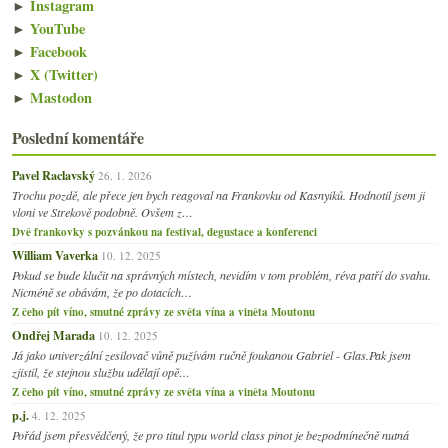
►
Instagram
►
YouTube
►
Facebook
►
X (Twitter)
►
Mastodon
Poslední komentáře
Pavel Raclavský
26. 1. 2026
Trochu pozdě, ale přece jen bych reagoval na Frankovku od Kasnyiků. Hodnotil jsem ji
vloni ve Strekově podobně. Ovšem z…
Dvě frankovky s pozvánkou na festival, degustace a konferenci
William Vaverka
10. 12. 2025
Pokud se bude klučit na správných místech, nevidím v tom problém, réva patří do svahu.
Nicméně se obávám, že po dotacích…
Z čeho pít víno, smutné zprávy ze světa vína a viněta Moutonu
Ondřej Marada
10. 12. 2025
Já jako univerzální zesilovač vůně pužívám ručně foukanou Gabriel - Glas.Pak jsem
zjistil, že stejnou službu udělají opě…
Z čeho pít víno, smutné zprávy ze světa vína a viněta Moutonu
p.j.
4. 12. 2025
Pořád jsem přesvědčený, že pro titul typu world class pinot je bezpodmínečně nutná