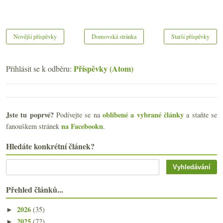
Novější příspěvky
Domovská stránka
Starší příspěvky
Příspěvky (Atom)
Přihlásit se k odběru:
Jste tu poprvé?
oblíbené a vybrané články
Podívejte se na
a staňte se
na Facebooku
fanouškem stránek
.
Hledáte konkrétní článek?
Přehled článků...
2026
(35)
►
2025
(72)
►