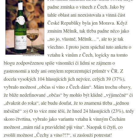
padne zmínka o vínech z Čech. Jako by
tahle oblast ani neexistovala a vinná část
České Republiky byla jen Morava. Když
zmíním Mělník, tak třeba padne něco jako
„no jo, vlastně, Mělník…“, ale to je tak
všechno. I proto jsem spáchal tuto anketu o
vztahu k vínům z Čech, logicky na tomto
blogu zodpovězenou spíše vínomilci či lidmi se zájmem o
gastronomii a tedy ani omylem reprezentující průměr v ČR. Z
docela vysokých 104 hlasujících jich nejvíce, celých 39 (37%),
vybralo možnost „občas si víno z Čech dám“. Mám trochu obavy,
že blíže nedefinované „občas“ by mohlo být klidně „výjimečně“ či
„dvakrát do roka“, ale budu doufat, že to znamená třeba „jednou
měsíčně“ :o) O to více mne těší, že hned 24 hlasujících (23%), tedy
skoro čtvrtina, vybralo jako variantu vztahu k vinným Čechám
možnost „mám rád a pravidelně piji vína“. Naopak ti čtyři, co
zvolili možnost „Čechy a víno?!?“, si zaslouží potrestat!