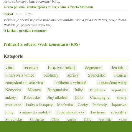
tortura sklenkou riedel sommelier bur…
Z čeho pít víno, smutné zprávy ze světa vína a viněta Moutonu
merlot
10. 11. 2025
V článku je přesně popsáno proč toto nepodnikám, víno a jídlo v restaraci, pouze doma.
Problém je, že korkovou vadu nelz…
O korku v prestižní restauraci
Přihlásit k odběru všech komentářů (RSS)
Kategorie
víno
recenze
bio(dynamika)
degustace
Jen tak...
vinařství a vinice
bublinky
zprávy
Španělsko
Francie
zamyšlení o světě vína
oblíbené a vybrané
doporučené weby
Německo
Morava
Burgundsko
Itálie
Bordeaux
reportáže
ankety
Rakousko
Jiný alkohol
jídlo
Champagne
sherry
restaurace
knihy a časopisy
Maďarsko
Čechy
Podvody
Japonsko
filmy
vinárny a vinotéky
Supermarketovky
kuchyně
speciality
Slovensko
Slovinsko
Chile
Anglie
USA
Austrálie
video
Chorvatsko
Řecko
Portugalsko
Kypr
Argentina
Nový Zéland
Gruzie