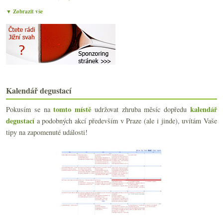
Chvála německých kabinetů
▼ Zobrazit vše
O velkých Beaujolais nad dvanácti víny
Výzva na souboj
Poznámky podvečerního šera
Bublinky vinařství Bruno Paillard
Čtyřikrát Beaujolais Nouveau
Výsledky ankety „Vinařská oblast Čechy (Mělník, Li...
Láhev Chénas k oslavě 17. listopadu
Kalendář degustací
Bílé, růžové, červené… Svatomartinské
Poznámky slunečných podzimních odpolední
tomto místě
kalendář
Pokusím se na
udržovat zhruba měsíc dopředu
George Riedel a skleničková show
degustací
a podobných akcí především v Praze (ale i jinde), uvítám Vaše
Švábská bílá směska
tipy na zapomenuté události!
Jak vzniká šampaňské v obrazech
Staré mapy a víno z konce osmdesátých
Když se daří Ryzlink i Pinot
Lékárenská vzpomínka na Maltu
Výsledky ankety „Ovocná (rybíz, třešně, jablka,…) ...
Polední pauza s galadegustací Kupmeto
Champagne podzimní a nejen šumivá
října
(22)
►