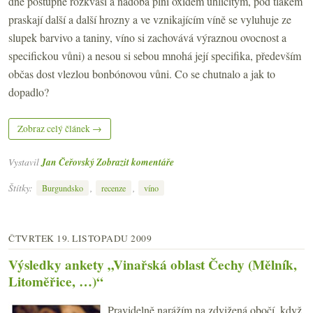
dně postupně rozkvasí a nádoba plní oxidem uhličitým, pod tlakem
praskají další a další hrozny a ve vznikajícím víně se vyluhuje ze
slupek barvivo a taniny, víno si zachovává výraznou ovocnost a
specifickou vůni) a nesou si sebou mnohá její specifika, především
občas dost vlezlou bonbónovou vůni. Co se chutnalo a jak to
dopadlo?
Zobraz celý článek →
Vystavil
Jan Čeřovský
Zobrazit komentáře
Štítky:
,
,
Burgundsko
recenze
víno
ČTVRTEK 19. LISTOPADU 2009
Výsledky ankety „Vinařská oblast Čechy (Mělník,
Litoměřice, …)“
Pravidelně narážím na zdvižená obočí, když