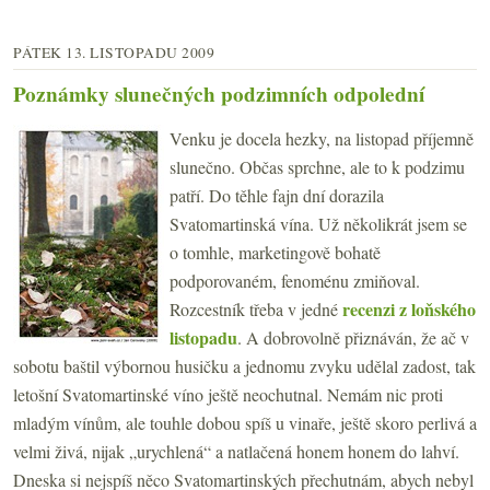
PÁTEK 13. LISTOPADU 2009
Poznámky slunečných podzimních odpolední
Venku je docela hezky, na listopad příjemně
slunečno. Občas sprchne, ale to k podzimu
patří. Do těhle fajn dní dorazila
Svatomartinská vína. Už několikrát jsem se
o tomhle, marketingově bohatě
podporovaném, fenoménu zmiňoval.
recenzi z loňského
Rozcestník třeba v jedné
listopadu
. A dobrovolně přiznáván, že ač v
sobotu baštil výbornou husičku a jednomu zvyku udělal zadost, tak
letošní Svatomartinské víno ještě neochutnal. Nemám nic proti
mladým vínům, ale touhle dobou spíš u vinaře, ještě skoro perlivá a
velmi živá, nijak „urychlená“ a natlačená honem honem do lahví.
Dneska si nejspíš něco Svatomartinských přechutnám, abych nebyl