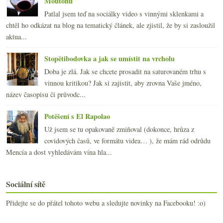
Moutonu
Patlal jsem teď na sociálky video s vinnými sklenkami a
chtěl ho odkázat na blog na tematický článek, ale zjistil, že by si zasloužil
aktua...
Stopětibodovka a jak se umístit na vrcholu
Doba je zlá. Jak se chcete prosadit na saturovaném trhu s
vinnou kritikou? Jak si zajistit, aby zrovna Vaše jméno,
název časopisu či průvodc...
Potěšení s El Rapolao
Už jsem se tu opakovaně zmiňoval (dokonce, hrůza z
covidových časů, ve formátu videa… ), že mám rád odrůdu
Mencía a dost vyhledávám vína hla...
Sociální sítě
Přidejte se do přátel tohoto webu a sledujte novinky na Facebooku! :o)