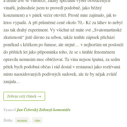
a druhé dvě ve vinotéce, žádný speciální výběr osvědčených
vinařů, jednoduše jsem to provedl podobně, jako běžný
konzument) a v pátek večer otevřel. Prostě mne zajímalo, jak to
letos vypadá. A při průměrné ceně okolo 70,- Kč za láhev to nebyl
zas tak drahý experiment. Vy všichni už máte své „Svatomartinské
zkušenosti“ jistě dávno za sebou, takže tenhle zápisek přichází
poněkud s křížkem po funuse, ale stejně… v nejhorším mi poslouží
do příštích let jako připomínka toho, že se s tímhle fenoménem
opravdu nemusím moc obtěžovat. Ta vína nejsou špatná, za sedm
pětek bych podobná občas i rád dostal v restauraci jako rozlévaná
místo naoxidovaných podivných sudovek, ale že by nějak zvlášť
zaujala…
Zobraz celý článek →
Vystavil
Jan Čeřovský
Zobrazit komentáře
Štítky:
,
recenze
víno