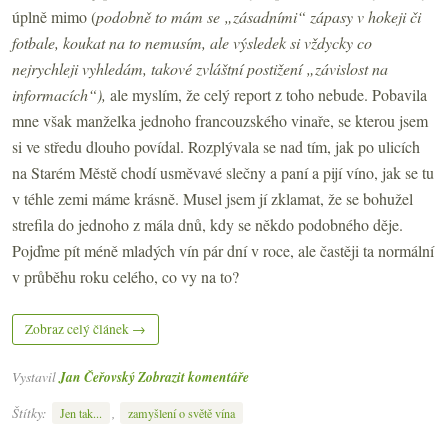
úplně mimo (
podobně to mám se „zásadními“ zápasy v hokeji či
fotbale, koukat na to nemusím, ale výsledek si vždycky co
nejrychleji vyhledám, takové zvláštní postižení „závislost na
informacích“),
ale myslím, že celý report z toho nebude. Pobavila
mne však manželka jednoho francouzského vinaře, se kterou jsem
si ve středu dlouho povídal. Rozplývala se nad tím, jak po ulicích
na Starém Městě chodí usměvavé slečny a paní a pijí víno, jak se tu
v téhle zemi máme krásně. Musel jsem jí zklamat, že se bohužel
strefila do jednoho z mála dnů, kdy se někdo podobného děje.
Pojďme pít méně mladých vín pár dní v roce, ale častěji ta normální
v průběhu roku celého, co vy na to?
Zobraz celý článek →
Vystavil
Jan Čeřovský
Zobrazit komentáře
Štítky:
,
Jen tak...
zamyšlení o světě vína