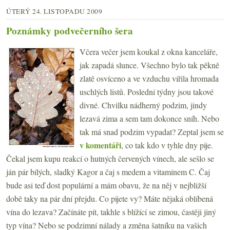
ÚTERÝ 24. LISTOPADU 2009
Poznámky podvečerního šera
Včera večer jsem koukal z okna kanceláře,
jak zapadá slunce. Všechno bylo tak pěkně
zlatě osvíceno a ve vzduchu vířila hromada
uschlých listů. Poslední týdny jsou takové
divné. Chvilku nádherný podzim, jindy
lezavá zima a sem tam dokonce sníh. Nebo
tak má snad podzim vypadat? Zeptal jsem se
v komentáři
, co tak kdo v tyhle dny pije.
Čekal jsem kupu reakcí o hutných červených vínech, ale sešlo se
ján pár bílých, sladký Kagor a čaj s medem a vitamínem C. Čaj
bude asi teď dost populární a mám obavu, že na něj v nejbližší
době taky na pár dní přejdu. Co pijete vy? Máte nějaká oblíbená
vína do lezava? Začínáte pít, takhle s blížící se zimou, častěji jiný
typ vína? Nebo se podzimní nálady a změna šatníku na vašich