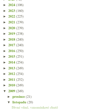
2024
(106)
►
2023
(160)
►
2022
(225)
►
2021
(239)
►
2020
(239)
►
2019
(238)
►
2018
(240)
►
2017
(240)
►
2016
(250)
►
2015
(251)
►
2014
(254)
►
2013
(249)
►
2012
(254)
►
2011
(252)
►
2010
(249)
►
2009
(249)
▼
prosince
(21)
►
listopadu
(20)
▼
Divné vůně, vzpomínkové chutě