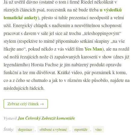
Já už uvěřil dávno (ostatně o tom i firmě Riedel několikrát v
u výsledků
různých článcích psal, rozcestník na ně bude třeba
tematické ankety
), přesto si tuhle prezentaci neodpustil a velmi
užil. Energický chlapík s nadšením a neuvěřitelnou schopností
pracovat s davem v sále jel sice až trochu „teleshoppingovým“
stylem (respektive to mírně připomínalo setkání skupiny „na vše
Yes Man
říkejte ano“, pokud někdo z vás viděl film
), ale na rozdíl
od nožů řezajících nože či zapalovaných karoserií v show (dnes již
legendárního) Horsta Fuchse je jím nabízený produkt opravdu
funkční a lze mu důvěřovat. Krátké video, pár poznámek k tomu,
co a z čeho se chutnalo a jak to v různém skle působilo, najdete na
následujících řádcích.
Zobraz celý článek →
Vystavil
Jan Čeřovský
Zobrazit komentáře
Štítky:
,
,
,
degustace
oblíbené a vybrané
reportáže
víno