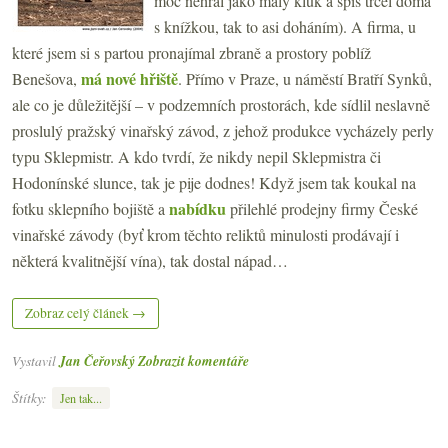
moc nehrál jako malý kluk a spíš trčel doma
s knížkou, tak to asi doháním). A firma, u
které jsem si s partou pronajímal zbraně a prostory poblíž
má nové hřiště
Benešova,
. Přímo v Praze, u náměstí Bratří Synků,
ale co je důležitější – v podzemních prostorách, kde sídlil neslavně
proslulý pražský vinařský závod, z jehož produkce vycházely perly
typu Sklepmistr. A kdo tvrdí, že nikdy nepil Sklepmistra či
Hodonínské slunce, tak je pije dodnes! Když jsem tak koukal na
nabídku
fotku sklepního bojiště a
přilehlé prodejny firmy České
vinařské závody (byť krom těchto reliktů minulosti prodávají i
některá kvalitnější vína), tak dostal nápad…
Zobraz celý článek →
Vystavil
Jan Čeřovský
Zobrazit komentáře
Štítky:
Jen tak...