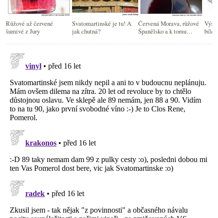
Růžové až červené
Svatomartinské je tu! A
Červená Morava, růžové
Výsle
šumivé z Jury
jak chutná?
Španělsko a k tomu
bílé 
Malbec z Argentiny