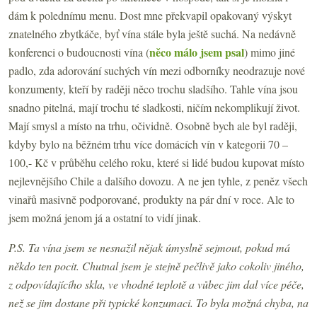
dám k polednímu menu. Dost mne překvapil opakovaný výskyt
znatelného zbytkáče, byť vína stále byla ještě suchá. Na nedávně
něco málo jsem psal
konferenci o budoucnosti vína (
) mimo jiné
padlo, zda adorování suchých vín mezi odborníky neodrazuje nové
konzumenty, kteří by raději něco trochu sladšího. Tahle vína jsou
snadno pitelná, mají trochu té sladkosti, ničím nekomplikují život.
Mají smysl a místo na trhu, očividně. Osobně bych ale byl raději,
kdyby bylo na běžném trhu více domácích vín v kategorii 70 –
100,- Kč v průběhu celého roku, které si lidé budou kupovat místo
nejlevnějšího Chile a dalšího dovozu. A ne jen tyhle, z peněz všech
vinařů masivně podporované, produkty na pár dní v roce. Ale to
jsem možná jenom já a ostatní to vidí jinak.
P.S. Ta vína jsem se nesnažil nějak úmyslně sejmout, pokud má
někdo ten pocit. Chutnal jsem je stejně pečlivě jako cokoliv jiného,
z odpovídajícího skla, ve vhodné teplotě a vůbec jim dal více péče,
než se jim dostane při typické konzumaci. To byla možná chyba, na