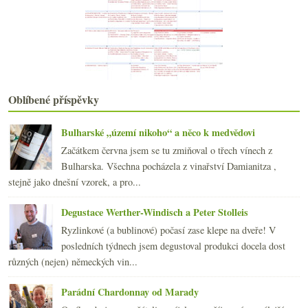
Lékárenská vzpomínka na Maltu
Výsledky ankety „Ovocná (rybíz, třešně, jablka,…) ...
Polední pauza s galadegustací Kupmeto
Champagne podzimní a nejen šumivá
října
(22)
►
září
(21)
►
Oblíbené příspěvky
srpna
(21)
►
července
(18)
►
Bulharské „území nikoho“ a něco k medvědovi
června
(22)
►
Začátkem června jsem se tu zmiňoval o třech vínech z
května
(20)
►
Bulharska. Všechna pocházela z vinařství Damianitza ,
dubna
(21)
►
stejně jako dnešní vzorek, a pro...
března
(23)
►
února
(20)
►
Degustace Werther-Windisch a Peter Stolleis
ledna
(20)
►
Ryzlinkové (a bublinové) počasí zase klepe na dveře! V
2008
(270)
►
posledních týdnech jsem degustoval produkci docela dost
2007
(108)
►
různých (nejen) německých vin...
Parádní Chardonnay od Marady