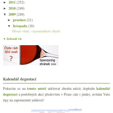
2011
(252)
►
2010
(249)
►
2009
(249)
▼
prosince
(21)
►
listopadu
(20)
▼
Divné vůně, vzpomínkové chutě
Chvála německých kabinetů
▼ Zobrazit vše
O velkých Beaujolais nad dvanácti víny
Výzva na souboj
Poznámky podvečerního šera
Bublinky vinařství Bruno Paillard
Čtyřikrát Beaujolais Nouveau
Výsledky ankety „Vinařská oblast Čechy (Mělník, Li...
Láhev Chénas k oslavě 17. listopadu
Kalendář degustací
Bílé, růžové, červené… Svatomartinské
Poznámky slunečných podzimních odpolední
tomto místě
kalendář
Pokusím se na
udržovat zhruba měsíc dopředu
George Riedel a skleničková show
degustací
a podobných akcí především v Praze (ale i jinde), uvítám Vaše
Švábská bílá směska
tipy na zapomenuté události!
Jak vzniká šampaňské v obrazech
Staré mapy a víno z konce osmdesátých
Když se daří Ryzlink i Pinot