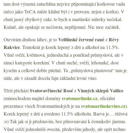
tam dost výrazná zatuchlina nejvíce připomínající korkovou vadu
(něco jako TeCA může klidně být i v provozu, nejen z korku). V
chuti jasný zbytkový cukr, to bych u martinské milerky nečekal.
Kulaté, ale opakuje se nečistota, nepříjemné. Nic moc začátek.
Veltlínské červené rané
Révy
Otevírám druhou láhev, je to
z
Rakvice
. Tentokrát je korek lepený z drti a alkohol na 11.5%.
Vůně svěží, květinová, jednoduchá a poněkud průmyslová, ale v
rámci kategorie korektní. V chuti suché, svěží, lehounké, dost
kyselin a celkově dobře pitelné. Ta „průmyslová plastovost“ tam je
stále, ale v zásadě docela fajn základní levné víno.
Svatovavřinecké Rosé
Vinných sklepů Valtice
Třetí přichází
z
svatomartinske.cz
(mimochodem majitel domény
, oficiální
svatomartinskevino.cz
prezentace všech Svatomartinských je na
).
Korek lepený z drti a uvedeno 11.5% alkoholu. Barva je… růžová
:o) Tak jak si ji představím, bez přirovnávání k čemukoliv jinému.
Vůně svěží jednodušší ovocitá, především jahody, ale opět techno