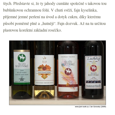
štych. Představte si, že ty jahody cumláte společně s takovou tou
bublinkovou ochrannou fólií. V chuti svěží, fajn kyselinka,
příjemné jemné perlení na úvod a dotyk cukru, díky kterému
působí poměrně plně a „hutněji“. Fajn dozvuk. Až na tu určitou
plastovou korektní základní roséčko.