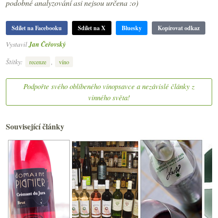
podobné analyzování asi nejsou určena :o)
Sdílet na Facebooku
Sdílet na X
Bluesky
Kopírovat odkaz
Vystavil
Jan Čeřovský
Štítky:
,
recenze
víno
Podpořte svého oblíbeného vínopsavce a nezávislé články z
vinného světa!
Související články