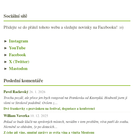
Sociální sítě
Přidejte se do přátel tohoto webu a sledujte novinky na Facebooku! :o)
►
Instagram
►
YouTube
►
Facebook
►
X (Twitter)
►
Mastodon
Poslední komentáře
Pavel Raclavský
26. 1. 2026
Trochu pozdě, ale přece jen bych reagoval na Frankovku od Kasnyiků. Hodnotil jsem ji
vloni ve Strekově podobně. Ovšem z…
Dvě frankovky s pozvánkou na festival, degustace a konferenci
William Vaverka
10. 12. 2025
Pokud se bude klučit na správných místech, nevidím v tom problém, réva patří do svahu.
Nicméně se obávám, že po dotacích…
Z čeho pít víno, smutné zprávy ze světa vína a viněta Moutonu