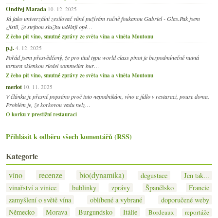
Ondřej Marada
10. 12. 2025
Já jako univerzální zesilovač vůně pužívám ručně foukanou Gabriel - Glas.Pak jsem
zjistil, že stejnou službu udělají opě…
Z čeho pít víno, smutné zprávy ze světa vína a viněta Moutonu
p.j.
4. 12. 2025
Pořád jsem přesvědčený, že pro titul typu world class pinot je bezpodmínečně nutná
tortura sklenkou riedel sommelier bur…
Z čeho pít víno, smutné zprávy ze světa vína a viněta Moutonu
merlot
10. 11. 2025
V článku je přesně popsáno proč toto nepodnikám, víno a jídlo v restaraci, pouze doma.
Problém je, že korkovou vadu nelz…
O korku v prestižní restauraci
Přihlásit k odběru všech komentářů (RSS)
Kategorie
víno
recenze
bio(dynamika)
degustace
Jen tak...
vinařství a vinice
bublinky
zprávy
Španělsko
Francie
zamyšlení o světě vína
oblíbené a vybrané
doporučené weby
Německo
Morava
Burgundsko
Itálie
Bordeaux
reportáže