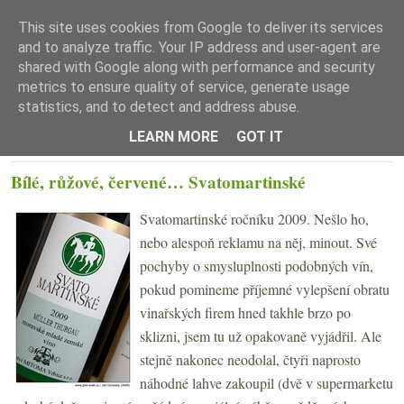
This site uses cookies from Google to deliver its services
and to analyze traffic. Your IP address and user-agent are
shared with Google along with performance and security
metrics to ensure quality of service, generate usage
statistics, and to detect and address abuse.
☰ Menu
LEARN MORE
GOT IT
PONDĚLÍ 16. LISTOPADU 2009
Bílé, růžové, červené… Svatomartinské
Svatomartinské ročníku 2009. Nešlo ho,
nebo alespoň reklamu na něj, minout. Své
pochyby o smysluplnosti podobných vín,
pokud pomineme příjemné vylepšení obratu
vinařských firem hned takhle brzo po
sklizni, jsem tu už opakovaně vyjádřil. Ale
stejně nakonec neodolal, čtyři naprosto
náhodné lahve zakoupil (dvě v supermarketu