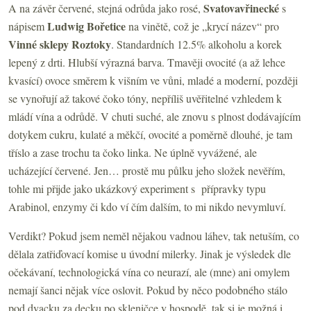
Svatovavřinecké
A na závěr červené, stejná odrůda jako rosé,
s
Ludwig Bořetice
nápisem
na
vinětě, což je „krycí název“ pro
Vinné sklepy Roztoky
. Standardních 12.5% alkoholu a korek
lepený z drti. Hlubší výrazná barva. Tmavěji ovocité (a až lehce
kvasící) ovoce směrem k višním ve vůni, mladé a moderní, později
se vynořují až takové čoko tóny, nepříliš uvěřitelné vzhledem k
mládí vína a odrůdě. V chuti suché, ale znovu s plnost dodávajícím
dotykem cukru, kulaté a měkčí, ovocité a poměrně dlouhé, je tam
tříslo a zase trochu ta čoko linka. Ne úplně vyvážené, ale
ucházející červené. Jen… prostě mu půlku jeho složek nevěřím,
tohle mi přijde jako ukázkový experiment s přípravky typu
Arabinol, enzymy či kdo ví čím dalším, to mi nikdo nevymluví.
Verdikt? Pokud jsem neměl nějakou vadnou láhev, tak netuším, co
dělala zatřiďovací komise u úvodní milerky. Jinak je výsledek dle
očekávaní, technologická vína co neurazí, ale (mne) ani omylem
nemají šanci nějak více oslovit. Pokud by něco podobného stálo
pod dvacku za decku po skleničce v hospodě, tak si je možná i