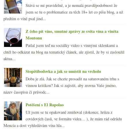
Stává se mi pravidelně, a je nemalá pravděpodobnost že
jsem se tu o problematice za těch 18+ let co píšu blog, a už
předtím o víně psal jind...
Z čeho pít víno, smutné zprávy ze světa vína a viněta
Moutonu
Patlal jsem teď na sociálky video s vinnými sklenkami a
chtěl ho odkázat na blog na tematický článek, ale zjistil, že by si zasloužil
aktua...
Stopětibodovka a jak se umístit na vrcholu
Doba je zlá. Jak se chcete prosadit na saturovaném trhu s
vinnou kritikou? Jak si zajistit, aby zrovna Vaše jméno,
název časopisu či průvodc...
Potěšení s El Rapolao
Už jsem se tu opakovaně zmiňoval (dokonce, hrůza z
covidových časů, ve formátu videa… ), že mám rád odrůdu
Mencía a dost vyhledávám vína hla...