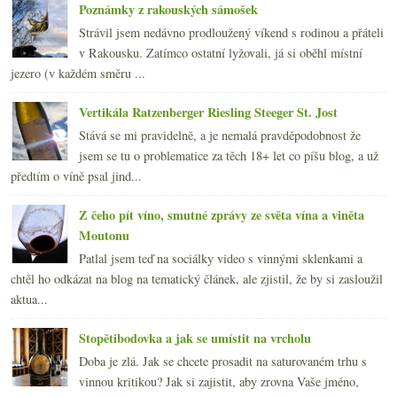
Poznámky z rakouských sámošek
Strávil jsem nedávno prodloužený víkend s rodinou a přáteli
v Rakousku. Zatímco ostatní lyžovali, já si oběhl místní
jezero (v každém směru ...
Vertikála Ratzenberger Riesling Steeger St. Jost
Stává se mi pravidelně, a je nemalá pravděpodobnost že
jsem se tu o problematice za těch 18+ let co píšu blog, a už
předtím o víně psal jind...
Z čeho pít víno, smutné zprávy ze světa vína a viněta
Moutonu
Patlal jsem teď na sociálky video s vinnými sklenkami a
chtěl ho odkázat na blog na tematický článek, ale zjistil, že by si zasloužil
aktua...
Stopětibodovka a jak se umístit na vrcholu
Doba je zlá. Jak se chcete prosadit na saturovaném trhu s
vinnou kritikou? Jak si zajistit, aby zrovna Vaše jméno,