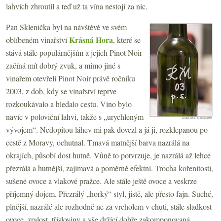
lahvích zhroutil a teď už ta vína nestojí za nic.
Pan Sklenička byl na návštěvě ve svém
Krásná Hora
oblíbeném vinařství
, které se
stává stále populárnějším a jejich Pinot Noir
začíná mít dobrý zvuk, a mimo jiné s
vinařem otevřeli Pinot Noir právě ročníku
2003, z dob, kdy se vinařství teprve
rozkoukávalo a hledalo cestu. Víno bylo
navíc v poloviční lahvi, takže s „urychleným
vývojem“. Nedopitou láhev mi pak dovezl a já ji, rozklepanou po
cestě z Moravy, ochutnal. Tmavá matnější barva nazrálá na
okrajích, působí dost hutně. Vůně to potvrzuje, je nazrálá až lehce
přezrálá a hutnější, zajímavá a poměrně efektní. Trocha kořenitosti,
sušené ovoce a vlakové pražce. Ale stále ještě ovoce a veskrze
příjemný dojem. Přezrálý „horký“ styl, jistě, ale přesto fajn. Suché,
plnější, nazrálé ale rozhodně ne za vrcholem v chuti, stále sladkost
ovoce, zralost, třísloviny a vše držící dobře zakomponovaná