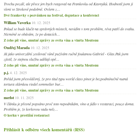
Trochu pozdě, ale přece jen bych reagoval na Frankovku od Kasnyiků. Hodnotil jsem ji
vloni ve Strekově podobně. Ovšem z…
Dvě frankovky s pozvánkou na festival, degustace a konferenci
William Vaverka
10. 12. 2025
Pokud se bude klučit na správných místech, nevidím v tom problém, réva patří do svahu.
Nicméně se obávám, že po dotacích…
Z čeho pít víno, smutné zprávy ze světa vína a viněta Moutonu
Ondřej Marada
10. 12. 2025
Já jako univerzální zesilovač vůně pužívám ručně foukanou Gabriel - Glas.Pak jsem
zjistil, že stejnou službu udělají opě…
Z čeho pít víno, smutné zprávy ze světa vína a viněta Moutonu
p.j.
4. 12. 2025
Pořád jsem přesvědčený, že pro titul typu world class pinot je bezpodmínečně nutná
tortura sklenkou riedel sommelier bur…
Z čeho pít víno, smutné zprávy ze světa vína a viněta Moutonu
merlot
10. 11. 2025
V článku je přesně popsáno proč toto nepodnikám, víno a jídlo v restaraci, pouze doma.
Problém je, že korkovou vadu nelz…
O korku v prestižní restauraci
Přihlásit k odběru všech komentářů (RSS)