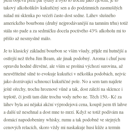
takový alkoholikův kukuřičný sen a do podzimních zasmušilých
nálad mi sklenka po večeři často dost sedne. Láhev slušného
amerického bourbonu (druhý nejprodávanější na tamním trhu) totiž
stála sto pade a za sedmičku docela poctivého 43% alkoholu mi to
přišlo až nesmyslně málo.
Je to klasický základní bourbon se vším všudy, přijde mi hutnější a
ostřejší než třeba Jim Beam, ale jinak podobný. Aroma i chuť jsou
opravdu hodně dřevěné, ale vším se prolíná výchozí surovina, až
neuvěřitelně silně to evokuje kukuřici v několika podobách, nejvíc
jako dozrávající schnoucí kukuřičné pole. No a sem tam najdete
ještě ořechy, trochu hroznové vůně a tak, dost záleží na sklence i
teplotě, či jestli tam dáte trochu vody nebo ne. Těch 150,- Kč za
láhev byla asi nějaká akční výprodejová cena, koupil jsem tři lahve
a další už nesehnal a dost mne to mrzí. Když se totiž podívám na
domácí napodobeniny whisky, rumu a tak podobně ve stejných
cenových relacích, skoro vždy mi naskakuje husí kůže a termín