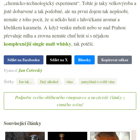
„chemicko-technologický experiment“. Tohle je taky velkovýroba a
jistě dobarvené a tak podobně, ale na první dojem tak nepůsobí,
nemáte z toho pocit, že si někdo hrál s lahvičkami aromat a
kbelíkem karamelu. A když venku mrholí nebo se nad Prahou
převaluje mlha a zrovna nemáte chuť hrát si s nějakou
komplexnější single malt whisky
, tak potěší.
Sdílet na Facebooku
Sdílet na X
Bluesky
Kopírovat odkaz
Vystavil
Jan Čeřovský
Štítky:
,
,
,
Jen tak...
Jiný alkohol
víno
zamyšlení o světě vína
Podpořte svého oblíbeného vínopsavce a nezávislé články z
vinného světa!
Související články