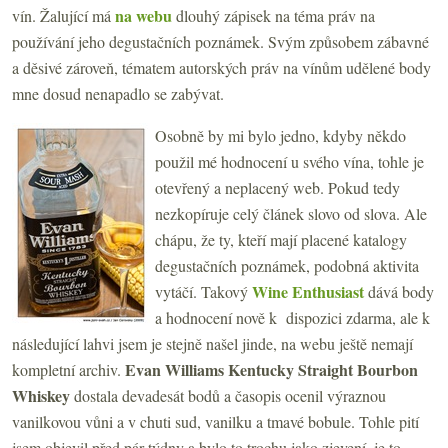
na webu
vín. Žalující má
dlouhý zápisek na téma práv na
používání jeho degustačních poznámek. Svým způsobem zábavné
a děsivé zároveň, tématem autorských práv na vínům udělené body
mne dosud nenapadlo se zabývat.
Osobně by mi bylo jedno, kdyby někdo
použil mé hodnocení u svého vína, tohle je
otevřený a neplacený web. Pokud tedy
nezkopíruje celý článek slovo od slova. Ale
chápu, že ty, kteří mají placené katalogy
degustačních poznámek, podobná aktivita
Wine Enthusiast
vytáčí. Takový
dává body
a hodnocení nově k dispozici zdarma, ale k
následující lahvi jsem je stejně našel jinde, na webu ještě nemají
Evan Williams Kentucky Straight Bourbon
kompletní archiv.
Whiskey
dostala devadesát bodů a časopis ocenil výraznou
vanilkovou vůni a v chuti sud, vanilku a tmavé bobule. Tohle pití
jsem objevil před pár týdny a bylo to trochu jako zjevení, je to