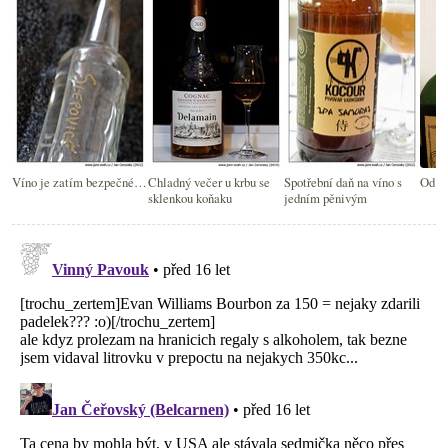
Víno je zatím bezpečné…
Chladný večer u krbu se
Spotřební daň na víno s
Od la
sklenkou koňaku
jedním pěnivým