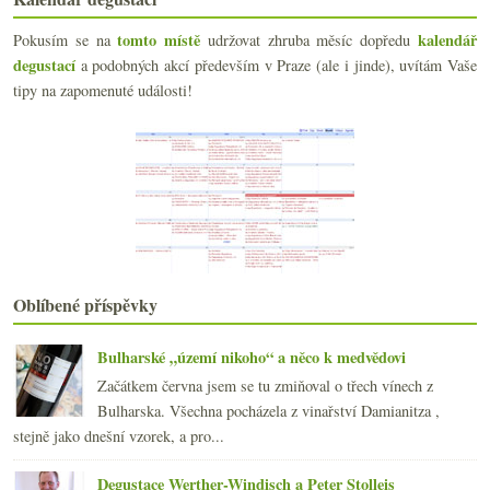
Bílé, růžové, červené… Svatomartinské
Poznámky slunečných podzimních odpolední
tomto místě
kalendář
Pokusím se na
udržovat zhruba měsíc dopředu
George Riedel a skleničková show
degustací
a podobných akcí především v Praze (ale i jinde), uvítám Vaše
Švábská bílá směska
tipy na zapomenuté události!
Jak vzniká šampaňské v obrazech
Staré mapy a víno z konce osmdesátých
Když se daří Ryzlink i Pinot
Lékárenská vzpomínka na Maltu
Výsledky ankety „Ovocná (rybíz, třešně, jablka,…) ...
Polední pauza s galadegustací Kupmeto
Champagne podzimní a nejen šumivá
října
(22)
►
září
(21)
►
Oblíbené příspěvky
srpna
(21)
►
července
(18)
►
Bulharské „území nikoho“ a něco k medvědovi
června
(22)
►
Začátkem června jsem se tu zmiňoval o třech vínech z
května
(20)
►
Bulharska. Všechna pocházela z vinařství Damianitza ,
dubna
(21)
►
stejně jako dnešní vzorek, a pro...
března
(23)
►
února
(20)
►
Degustace Werther-Windisch a Peter Stolleis