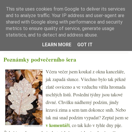
This site uses cookies from Google to deliver its services
and to analyze traffic. Your IP address and user-agent are
shared with Google along with performance and security
metrics to ensure quality of service, generate usage
statistics, and to detect and address abuse.
☰ Menu
LEARN MORE
GOT IT
ÚTERÝ 24. LISTOPADU 2009
Poznámky podvečerního šera
Včera večer jsem koukal z okna kanceláře,
jak zapadá slunce. Všechno bylo tak pěkně
zlatě osvíceno a ve vzduchu vířila hromada
uschlých listů. Poslední týdny jsou takové
divné. Chvilku nádherný podzim, jindy
lezavá zima a sem tam dokonce sníh. Nebo
tak má snad podzim vypadat? Zeptal jsem se
v komentáři
, co tak kdo v tyhle dny pije.