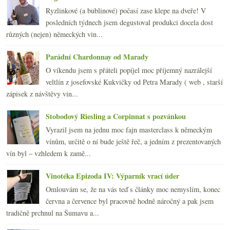
ledna
(20)
►
Ryzlinkové (a bublinové) počasí zase klepe na dveře! V
2008
(270)
►
posledních týdnech jsem degustoval produkci docela dost
2007
(108)
►
různých (nejen) německých vin...
Parádní Chardonnay od Marady
O víkendu jsem s přáteli popíjel moc příjemný nazrálejší
veltlín z josefovské Kukvičky od Petra Marady ( web , starší
zápisek z návštěvy vin...
Stobodový Riesling a Corpinnat s pozvánkou
Vyrazil jsem na jednu moc fajn masterclass k německým
vínům, určitě o ní bude ještě řeč, a jedním z prezentovaných
vín byl – vzhledem k zamě...
Vinotéka Epizoda IV: Výparník vrací úder
Omlouvám se, že na vás teď s články moc nemyslím, konec
června a července byl pracovně hodně náročný a pak jsem
tradičně prchnul na Šumavu a...