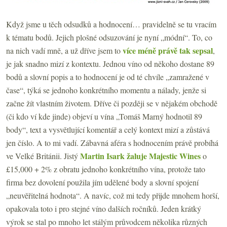
Když jsme u těch odsudků a hodnocení… pravidelně se tu vracím
k tématu bodů. Jejich plošné odsuzování je nyní „módní“. To, co
více méně právě tak sepsal
na nich vadí mně, a už dříve jsem to
,
je jak snadno mizí z kontextu. Jednou víno od někoho dostane 89
bodů a slovní popis a to hodnocení je od té chvíle „zamražené v
čase“, týká se jednoho konkrétního momentu a nálady, jenže si
začne žít vlastním životem. Dříve či později se v nějakém obchodě
(či kdo ví kde jinde) objeví u vína „Tomáš Marný hodnotil 89
body“, text a vysvětlující komentář a celý kontext mizí a zůstává
jen číslo. A to mi vadí. Zábavná aféra s hodnocením právě probíhá
Martin Isark žaluje Majestic Wines
ve Velké Británii. Jistý
o
£15,000 + 2% z obratu jednoho konkrétního vína, protože tato
firma bez dovolení použila jím udělené body a slovní spojení
„neuvěřitelná hodnota“. A navíc, což mi tedy přijde mnohem horší,
opakovala toto i pro stejné víno dalších ročníků. Jeden krátký
výrok se stal po mnoho let stálým průvodcem několika různých