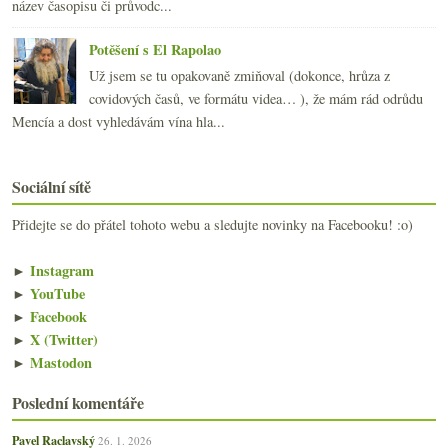
název časopisu či průvodc...
Potěšení s El Rapolao
Už jsem se tu opakovaně zmiňoval (dokonce, hrůza z
covidových časů, ve formátu videa… ), že mám rád odrůdu
Mencía a dost vyhledávám vína hla...
Sociální sítě
Přidejte se do přátel tohoto webu a sledujte novinky na Facebooku! :o)
►
Instagram
►
YouTube
►
Facebook
►
X (Twitter)
►
Mastodon
Poslední komentáře
Pavel Raclavský
26. 1. 2026