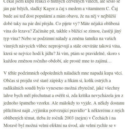
Čekal jsem kupu reakcí o hutných červených vínech, ale sešlo se
ján pár bílých, sladký Kagor a čaj s medem a vitamínem C. Čaj
bude asi teď dost populární a mám obavu, že na něj v nejbližší
době taky na pár dní přejdu. Co pijete vy? Máte nějaká oblíbená
vína do lezava? Začínáte pít, takhle s blížící se zimou, častěji jiný
typ vína? Nebo se podzimní nálady a změna šatníku na vašich
vinných návycích vůbec neprojevují a stále otevíráte taková vína,
která se nejvíce hodí k jídlu? Já vím, ptám se pravidelně, skoro s
každou změnou ročního období, ale prostě mne to zajímá…
V těhle podzimních odpoledních náladách mne napadá kupa věcí.
Občas si projdu své staré zápisky a říkám si, kolik ostrých a
radikálních soudů bylo vyneseno možná zbytečně, jaké všechny
lahve bych měl přechutnat a ověřit si, zda kritika nevycházela jen z
jednoho špatného vzorku. Ale málokdy to vyjde. A někdy dostanu
příležitost najít „výjimku potvrzující pravidlo“ k některému z mých
oblíbených témat, třeba že ročník 2003 (nejen) v Čechách i na
Moravě byl možná velmi efektní na úvod, ale velmi rychle se v