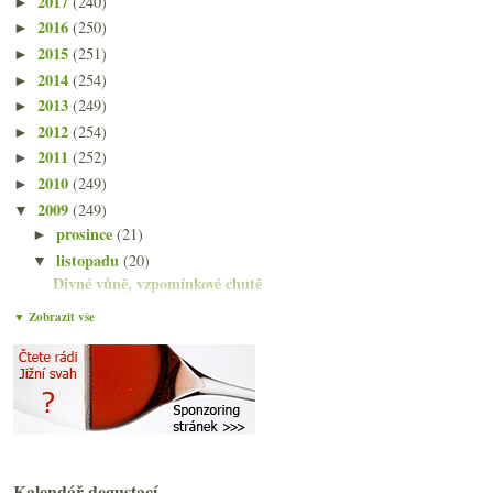
2017
(240)
►
2016
(250)
►
2015
(251)
►
2014
(254)
►
2013
(249)
►
2012
(254)
►
2011
(252)
►
2010
(249)
►
2009
(249)
▼
prosince
(21)
►
listopadu
(20)
▼
Divné vůně, vzpomínkové chutě
Chvála německých kabinetů
▼ Zobrazit vše
O velkých Beaujolais nad dvanácti víny
Výzva na souboj
Poznámky podvečerního šera
Bublinky vinařství Bruno Paillard
Čtyřikrát Beaujolais Nouveau
Výsledky ankety „Vinařská oblast Čechy (Mělník, Li...
Láhev Chénas k oslavě 17. listopadu
Kalendář degustací