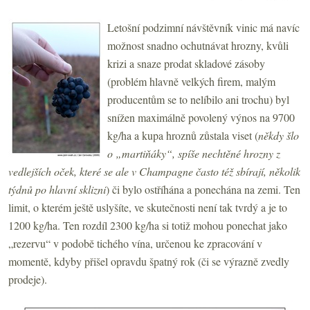
Letošní podzimní návštěvník vinic má navíc
možnost snadno ochutnávat hrozny, kvůli
krizi a snaze prodat skladové zásoby
(problém hlavně velkých firem, malým
producentům se to nelíbilo ani trochu) byl
snížen maximálně povolený výnos na 9700
kg/ha a kupa hroznů zůstala viset (
někdy šlo
o „martiňáky“, spíše nechtěné hrozny z
vedlejších oček, které se ale v Champagne často též sbírají, několik
týdnů po hlavní sklizni
) či bylo ostříhána a ponechána na zemi. Ten
limit, o kterém ještě uslyšíte, ve skutečnosti není tak tvrdý a je to
1200 kg/ha. Ten rozdíl 2300 kg/ha si totiž mohou ponechat jako
„rezervu“ v podobě tichého vína, určenou ke zpracování v
momentě, kdyby přišel opravdu špatný rok (či se výrazně zvedly
prodeje).