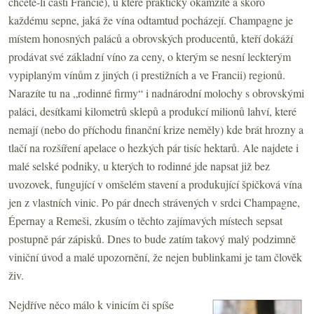
chcete-li částí Francie), u které prakticky okamžitě a skoro
každému sepne, jaká že vína odtamtud pocházejí. Champagne je
místem honosných paláců a obrovských producentů, kteří dokáží
prodávat své základní víno za ceny, o kterým se nesní leckterým
vypiplaným vínům z jiných (i prestižních a ve Francii) regionů.
Narazíte tu na „rodinné firmy“ i nadnárodní molochy s obrovskými
paláci, desítkami kilometrů sklepů a produkcí milionů lahví, které
nemají (nebo do příchodu finanční krize neměly) kde brát hrozny a
tlačí na rozšíření apelace o hezkých pár tisíc hektarů. Ale najdete i
malé selské podniky, u kterých to rodinné jde napsat již bez
uvozovek, fungující v omšelém stavení a produkující špičková vína
jen z vlastních vinic. Po pár dnech strávených v srdci Champagne,
Épernay a Remeši, zkusím o těchto zajímavých místech sepsat
postupně pár zápisků. Dnes to bude zatím takový malý podzimně
viniční úvod a malé upozornění, že nejen bublinkami je tam člověk
živ.
Nejdříve něco málo k vinicím či spíše