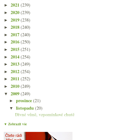
2021
(239)
►
2020
(239)
►
2019
(238)
►
2018
(240)
►
2017
(240)
►
2016
(250)
►
2015
(251)
►
2014
(254)
►
2013
(249)
►
2012
(254)
►
2011
(252)
►
2010
(249)
►
2009
(249)
▼
prosince
(21)
►
listopadu
(20)
▼
Divné vůně, vzpomínkové chutě
Chvála německých kabinetů
▼ Zobrazit vše
O velkých Beaujolais nad dvanácti víny
Výzva na souboj