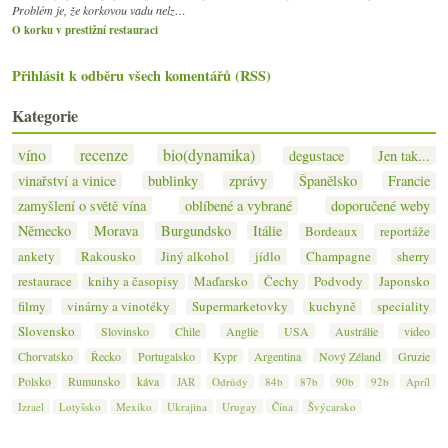
Problém je, že korkovou vadu nelz…
O korku v prestižní restauraci
Přihlásit k odběru všech komentářů (RSS)
Kategorie
víno
recenze
bio(dynamika)
degustace
Jen tak...
vinařství a vinice
bublinky
zprávy
Španělsko
Francie
zamyšlení o světě vína
oblíbené a vybrané
doporučené weby
Německo
Morava
Burgundsko
Itálie
Bordeaux
reportáže
ankety
Rakousko
Jiný alkohol
jídlo
Champagne
sherry
restaurace
knihy a časopisy
Maďarsko
Čechy
Podvody
Japonsko
filmy
vinárny a vinotéky
Supermarketovky
kuchyně
speciality
Slovensko
Slovinsko
Chile
Anglie
USA
Austrálie
video
Chorvatsko
Řecko
Portugalsko
Kypr
Argentina
Nový Zéland
Gruzie
Polsko
Rumunsko
káva
JAR
Odrůdy
84b
87b
90b
92b
Apríl
Izrael
Lotyšsko
Mexiko
Ukrajina
Urugay
Čína
Švýcarsko