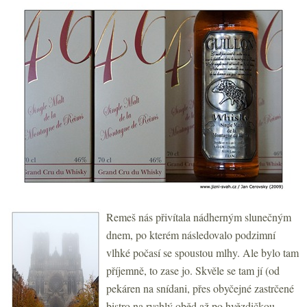
Remeš nás přivítala nádherným slunečným
dnem, po kterém následovalo podzimní
vlhké počasí se spoustou mlhy. Ale bylo tam
příjemně, to zase jo. Skvěle se tam jí (od
pekáren na snídani, přes obyčejné zastrčené
bistro na rychlý oběd až po hvězdičkou