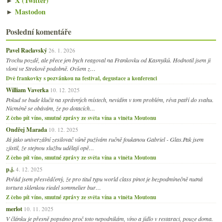
►
X (Twitter)
►
Mastodon
Poslední komentáře
Pavel Raclavský
26. 1. 2026
Trochu pozdě, ale přece jen bych reagoval na Frankovku od Kasnyiků. Hodnotil jsem ji
vloni ve Strekově podobně. Ovšem z…
Dvě frankovky s pozvánkou na festival, degustace a konferenci
William Vaverka
10. 12. 2025
Pokud se bude klučit na správných místech, nevidím v tom problém, réva patří do svahu.
Nicméně se obávám, že po dotacích…
Z čeho pít víno, smutné zprávy ze světa vína a viněta Moutonu
Ondřej Marada
10. 12. 2025
Já jako univerzální zesilovač vůně pužívám ručně foukanou Gabriel - Glas.Pak jsem
zjistil, že stejnou službu udělají opě…
Z čeho pít víno, smutné zprávy ze světa vína a viněta Moutonu
p.j.
4. 12. 2025
Pořád jsem přesvědčený, že pro titul typu world class pinot je bezpodmínečně nutná
tortura sklenkou riedel sommelier bur…
Z čeho pít víno, smutné zprávy ze světa vína a viněta Moutonu
merlot
10. 11. 2025
V článku je přesně popsáno proč toto nepodnikám, víno a jídlo v restaraci, pouze doma.