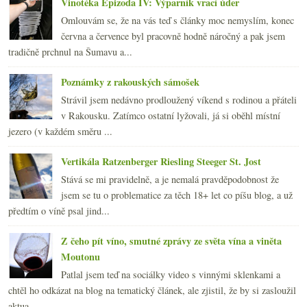
Vinotéka Epizoda IV: Výparník vrací úder
Omlouvám se, že na vás teď s články moc nemyslím, konec
června a července byl pracovně hodně náročný a pak jsem
tradičně prchnul na Šumavu a...
Poznámky z rakouských sámošek
Strávil jsem nedávno prodloužený víkend s rodinou a přáteli
v Rakousku. Zatímco ostatní lyžovali, já si oběhl místní
jezero (v každém směru ...
Vertikála Ratzenberger Riesling Steeger St. Jost
Stává se mi pravidelně, a je nemalá pravděpodobnost že
jsem se tu o problematice za těch 18+ let co píšu blog, a už
předtím o víně psal jind...
Z čeho pít víno, smutné zprávy ze světa vína a viněta
Moutonu
Patlal jsem teď na sociálky video s vinnými sklenkami a
chtěl ho odkázat na blog na tematický článek, ale zjistil, že by si zasloužil
aktua...