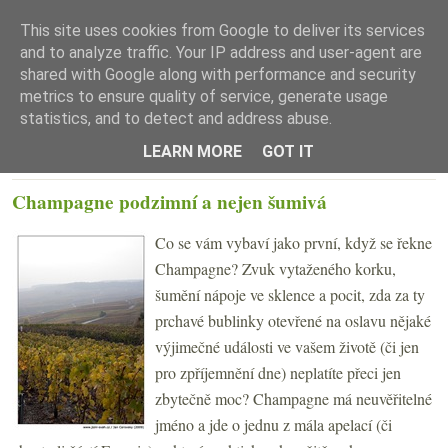
This site uses cookies from Google to deliver its services
and to analyze traffic. Your IP address and user-agent are
shared with Google along with performance and security
metrics to ensure quality of service, generate usage
statistics, and to detect and address abuse.
☰ Menu
LEARN MORE
GOT IT
PONDĚLÍ 2. LISTOPADU 2009
Champagne podzimní a nejen šumivá
Co se vám vybaví jako první, když se řekne
Champagne? Zvuk vytaženého korku,
šumění nápoje ve sklence a pocit, zda za ty
prchavé bublinky otevřené na oslavu nějaké
výjimečné události ve vašem životě (či jen
pro zpříjemnění dne) neplatíte přeci jen
zbytečně moc? Champagne má neuvěřitelné
jméno a jde o jednu z mála apelací (či