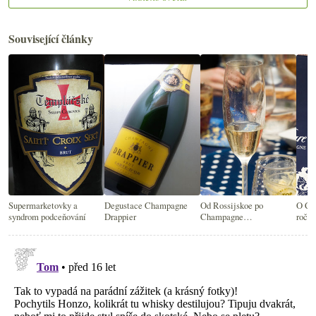
Související články
Supermarketovky a
Degustace Champagne
Od Rossijskoe po
O Ch
syndrom podceňování
Drappier
Champagne…
roční