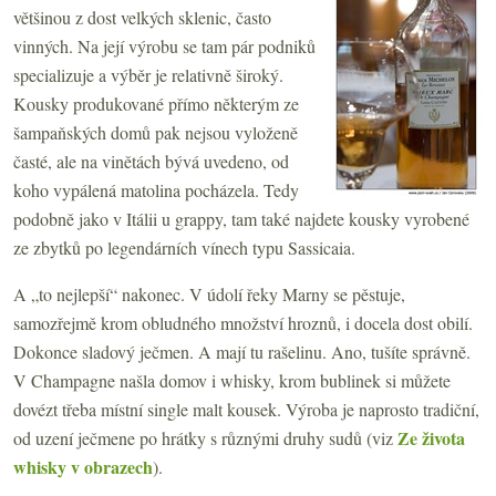
většinou z dost velkých sklenic, často
vinných. Na její výrobu se tam pár podniků
specializuje a výběr je relativně široký.
Kousky produkované přímo některým ze
šampaňských domů pak nejsou vyloženě
časté, ale na vinětách bývá uvedeno, od
koho vypálená matolina pocházela. Tedy
podobně jako v Itálii u grappy, tam také najdete kousky vyrobené
ze zbytků po legendárních vínech typu Sassicaia.
A „to nejlepší“ nakonec. V údolí řeky Marny se pěstuje,
samozřejmě krom obludného množství hroznů, i docela dost obilí.
Dokonce sladový ječmen. A mají tu rašelinu. Ano, tušíte správně.
V Champagne našla domov i whisky, krom bublinek si můžete
dovézt třeba místní single malt kousek. Výroba je naprosto tradiční,
Ze života
od uzení ječmene po hrátky s různými druhy sudů (viz
whisky v obrazech
).