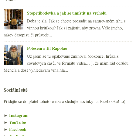
Stopětibodovka a jak se umístit na vrcholu
Doba je zlá. Jak se chcete prosadit na saturovaném trhu s
vinnou kritikou? Jak si zajistit, aby zrovna Vaše jméno,
název časopisu či průvodc...
Potěšení s El Rapolao
Už jsem se tu opakovaně zmiňoval (dokonce, hrůza z
covidových časů, ve formátu videa… ), že mám rád odrůdu
Mencía a dost vyhledávám vína hla...
Sociální sítě
Přidejte se do přátel tohoto webu a sledujte novinky na Facebooku! :o)
►
Instagram
►
YouTube
►
Facebook