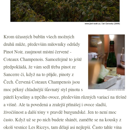
Krom úžasných bublin všech možných
druhů může, především milovníky odrůdy
Pinot Noir, zaujmout místní červené -
Coteaux Champenois. Samozřejmě to ještě
předpokládá, že vám sedl třeba pinot ze
Sancerre či, když na to přijde, pinoty z
Čech. Červená Coteaux Champenois jsou
moc pěkný chladnější šťavnatý styl pinotu s
páteří kyseliny a trpčího ovoce, především různých variací na třešně
a višně. Ale ta povedená a zralejší přinášej i ovoce sladší,
živočišnost a další tóny v pravdě burgundské. Jen to není moc
často. Když už se po nich budete shánět, zaměřte se na kousky z
okolí vesnice Les Riceys, tam dělají asi nejlepší. Často tahle vína