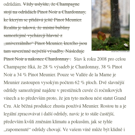
odrůdám.
Vždy uslyšíte, že Champagne
stojí na odrůdách Pinot Noir a Chardonnay,
ke kterým se přidává ještě Pinot Meunier.
Realita je taková, že místní bubliny
samozřejmě vycházejí hlavně z
„univerzálního“ Pinot Meunier, kterého jsou
tam suverénně největší výsadby. Následuje
Pinot Noir a nakonec Chardonnay .
Stav k roku 2008 pro celou
Champagne říká, že 28 % výsadeb je Chardonnay, 38 % Pinot
Noir a 34 % Pinot Meunier. Pouze ve Vallée de la Marne je
Meunier zastoupen vysokým počtem 62 % ploch. Dvě slavnější
odrůdy samozřejmě najdete v prestižních cuvée či ročníkových
vínech a to především proto, že jen tyto mohou nést statut Grand
Cru. Ale běžná produkce zhusta používá Meunier. Rostou tu a je
legální zpracovávat i další odrůdy, navíc je to stále častější,
především kvůli změnám klimatu a pokusům, jak se tyhle
„zapomenuté“ odrůdy chovají. Ve vašem víně může být klidně i