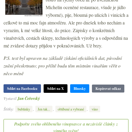
Michelin oceněné restaurace, všude je jídlo
výborné), pije, bloumá po ulicích i vinicích a
celkově to má moc fajn atmosféru. Ale pro dnešek toho nechám a
vyrazím, k mé velké lítosti, do práce. Zápisky o konkrétních
vinařstvích, cestách sklepy, technologiích výroby a s odpověďmi na
mé zvídavé dotazy přijdou v pokračováních. Už brzy.
P.S. text byl upraven na základě získání oficiálních dat, původní
znění přeskrtnuto; pro příště budu těm místním vinařům věřit o
něco méně
Sdílet na Facebooku
Sdílet na X
Bluesky
Kopírovat odkaz
Vystavil
Jan Čeřovský
Štítky:
,
,
,
bublinky
Jen tak...
oblíbené a vybrané
víno
Podpořte svého oblíbeného vínopsavce a nezávislé články z
vinného světa!