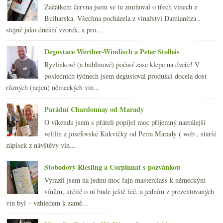
června
(22)
►
Začátkem června jsem se tu zmiňoval o třech vínech z
května
(20)
►
Bulharska. Všechna pocházela z vinařství Damianitza ,
dubna
(21)
►
stejně jako dnešní vzorek, a pro...
března
(23)
►
února
(20)
►
Degustace Werther-Windisch a Peter Stolleis
ledna
(20)
►
Ryzlinkové (a bublinové) počasí zase klepe na dveře! V
2008
(270)
►
posledních týdnech jsem degustoval produkci docela dost
2007
(108)
►
různých (nejen) německých vin...
Parádní Chardonnay od Marady
O víkendu jsem s přáteli popíjel moc příjemný nazrálejší
veltlín z josefovské Kukvičky od Petra Marady ( web , starší
zápisek z návštěvy vin...
Stobodový Riesling a Corpinnat s pozvánkou
Vyrazil jsem na jednu moc fajn masterclass k německým
vínům, určitě o ní bude ještě řeč, a jedním z prezentovaných
vín byl – vzhledem k zamě...