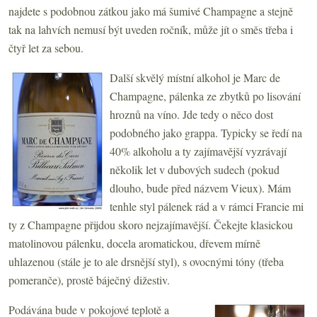
najdete s podobnou zátkou jako má šumivé Champagne a stejně
tak na lahvích nemusí být uveden ročník, může jít o směs třeba i
čtyř let za sebou.
Další skvělý místní alkohol je Marc de
Champagne, pálenka ze zbytků po lisování
hroznů na víno. Jde tedy o něco dost
podobného jako grappa. Typicky se ředí na
40% alkoholu a ty zajímavější vyzrávají
několik let v dubových sudech (pokud
dlouho, bude před názvem Vieux). Mám
tenhle styl pálenek rád a v rámci Francie mi
ty z Champagne přijdou skoro nejzajímavější. Čekejte klasickou
matolinovou pálenku, docela aromatickou, dřevem mírně
uhlazenou (stále je to ale drsnější styl), s ovocnými tóny (třeba
pomeranče), prostě báječný dižestiv.
Podávána bude v pokojové teplotě a