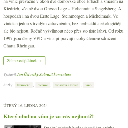
ha vinic převážně v okolí dvé domovské obce Erbach a směrem na
Kiedrich, včetně dvou Grosse Lage – Hohenrain a Siegelsberg. A
hospodaří i na dvou Erste Lage, Steinmorgen a Michelmark. Ve
vinicích jedou s trvalým zatravněním, bez herbicidů a ekologičtěji,
ale bio nejsou. Ročně vyšvihnout něco přes sto tisíc lahví. Od roku
1997 jsou členy VPD a vína připravují i coby členové sdružení
Charta Rheingau.
Zobraz celý článek →
Vystavil
Jan Čeřovský
Zobrazit komentáře
Štítky:
,
,
,
Německo
recenze
vinařství a vinice
víno
ÚTERÝ 16. LEDNA 2024
Který obal na víno je za vás nejhorší?
Dnešní zápisek bude vlastně jen otázka,