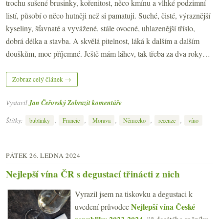
trochu sušené brusinky, kořenitost, něco kmínu a vlhké podzimní
listí, působí o něco hutněji než si pamatuji. Suché, čisté, výraznější
kyseliny, šťavnaté a vyvážené, stále ovocné, uhlazenější tříslo,
dobrá délka a stavba. A skvělá pitelnost, láká k dalším a dalším
douškům, moc příjemné. Ještě mám láhev, tak třeba za dva roky…
Zobraz celý článek →
Vystavil
Jan Čeřovský
Zobrazit komentáře
Štítky:
,
,
,
,
,
bublinky
Francie
Morava
Německo
recenze
víno
PÁTEK 26. LEDNA 2024
Nejlepší vína ČR s degustací třinácti z nich
Vyrazil jsem na tiskovku a degustaci k
Nejlepší vína České
uvedení průvodce