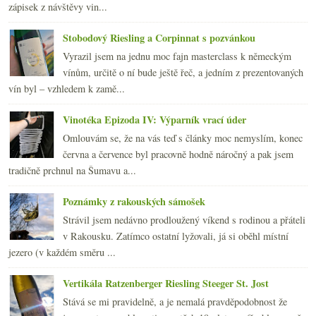
zápisek z návštěvy vin...
Stobodový Riesling a Corpinnat s pozvánkou
Vyrazil jsem na jednu moc fajn masterclass k německým
vínům, určitě o ní bude ještě řeč, a jedním z prezentovaných
vín byl – vzhledem k zamě...
Vinotéka Epizoda IV: Výparník vrací úder
Omlouvám se, že na vás teď s články moc nemyslím, konec
června a července byl pracovně hodně náročný a pak jsem
tradičně prchnul na Šumavu a...
Poznámky z rakouských sámošek
Strávil jsem nedávno prodloužený víkend s rodinou a přáteli
v Rakousku. Zatímco ostatní lyžovali, já si oběhl místní
jezero (v každém směru ...
Vertikála Ratzenberger Riesling Steeger St. Jost
Stává se mi pravidelně, a je nemalá pravděpodobnost že