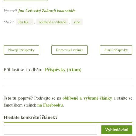
Vystavil
Jan Čeřovský
Zobrazit komentáře
Štítky:
,
,
Jen tak...
oblíbené a vybrané
víno
Novější příspěvky
Domovská stránka
Starší příspěvky
Příspěvky (Atom)
Přihlásit se k odběru:
Jste tu poprvé?
oblíbené a vybrané články
Podívejte se na
a staňte se
na Facebooku
fanouškem stránek
.
Hledáte konkrétní článek?