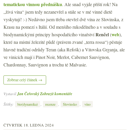
tematickou vinnou přednášku
. Ale snad vyjde příští rok! Na
„živá vína“ jsem tedy nezanevřel a stále se v mé vinné dietě
vyskytují! :-) Nedávno jsem třeba otevřel dvě vína ze Slovinska, z
Krasu na pomezí s Itálií. Od menšího rukodělného a v souladu s
Renčel
web
biodynamickými principy hospodařícího vinařství
(
),
které na místní železité půdě (právem zvané „terra rossa“) pěstuje
hlavně tradiční odrůdy Teran (aka Refošk) a Vitovska Grganja, ale
ve vinicích mají i Pinot Noir, Merlot, Cabernet Sauvignon,
Chardonnay, Sauvignon a trochu té Malvasie.
Zobraz celý článek →
Vystavil
Jan Čeřovský
Zobrazit komentáře
Štítky:
,
,
,
bio(dynamika)
recenze
Slovinsko
víno
ČTVRTEK 18. LEDNA 2024