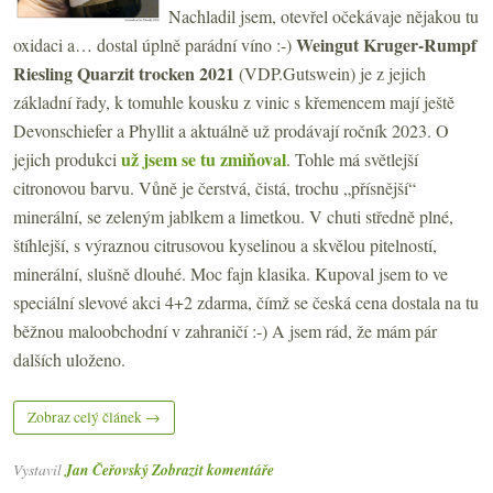
Nachladil jsem, otevřel očekávaje nějakou tu
Weingut Kruger-Rumpf
oxidaci a… dostal úplně parádní víno :-)
Riesling Quarzit trocken 2021
(VDP.Gutswein) je z jejich
základní řady, k tomuhle kousku z vinic s křemencem mají ještě
Devonschiefer a Phyllit a aktuálně už prodávají ročník 2023. O
už jsem se tu zmiňoval
jejich produkci
. Tohle má světlejší
citronovou barvu. Vůně je čerstvá, čistá, trochu „přísnější“
minerální, se zeleným jablkem a limetkou. V chuti středně plné,
štíhlejší, s výraznou citrusovou kyselinou a skvělou pitelností,
minerální, slušně dlouhé. Moc fajn klasika. Kupoval jsem to ve
speciální slevové akci 4+2 zdarma, čímž se česká cena dostala na tu
běžnou maloobchodní v zahraničí :-) A jsem rád, že mám pár
dalších uloženo.
Zobraz celý článek →
Vystavil
Jan Čeřovský
Zobrazit komentáře