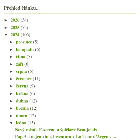
Přehled článků...
2026
(34)
►
2025
(72)
►
2024
(106)
▼
prosince
(5)
►
listopadu
(6)
►
října
(7)
►
září
(6)
►
srpna
(5)
►
července
(11)
►
června
(9)
►
května
(6)
►
dubna
(12)
►
března
(12)
►
února
(12)
►
ledna
(15)
▼
Nový ročník Favereau a špičkové Beaujolais
Papež a nejen víno, inventura v La Tour d’Argent, ...