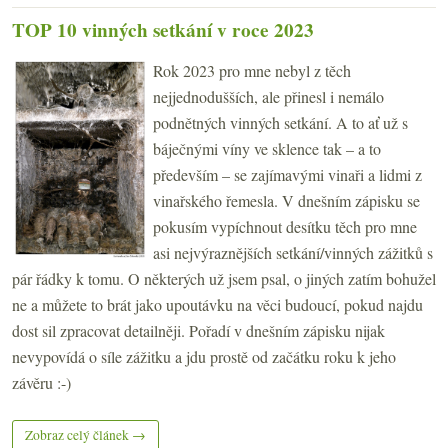
TOP 10 vinných setkání v roce 2023
Rok 2023 pro mne nebyl z těch
nejjednodušších, ale přinesl i nemálo
podnětných vinných setkání. A to ať už s
báječnými víny ve sklence tak – a to
především – se zajímavými vinaři a lidmi z
vinařského řemesla. V dnešním zápisku se
pokusím vypíchnout desítku těch pro mne
asi nejvýraznějších setkání/vinných zážitků s
pár řádky k tomu. O některých už jsem psal, o jiných zatím bohužel
ne a můžete to brát jako upoutávku na věci budoucí, pokud najdu
dost sil zpracovat detailněji. Pořadí v dnešním zápisku nijak
nevypovídá o síle zážitku a jdu prostě od začátku roku k jeho
závěru :-)
Zobraz celý článek →