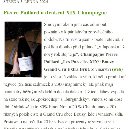
STŘEDA 3. LEDNA 2024
Pierre Paillard a dvakrát XIX Champagne
S novým rokem je tu čas odhrnout
poznámky k pár lahvím ze svátečního
období. Na Silvestra jsem s přáteli otevřel, v
poklidu dlouho před půlnocí „v Japonsku už
Champagne Pierre
nový rok stejně je“,
Paillard „Les Parcelles XIX“ Bouzy
Grand Cru Extra Brut
web
. Z vinařství (
)
je to vlastně základ a víno, kterého produkují
nejvíce (52 tisíc sedmiček a 2300 magnumek), ale jinak mají
parametry běžným základům docela daleko. Už teda láhev vypadá
na stole tak nějak „pokročileji“ a „burgundsky“, viněta se mi dost
líbí. Odrůdově je to 80% Pinot Noir a 20 % Chardonnay z 20+
různých poloh čistě u Grand Cru obce Bouzy, kde i vinařství sídlí.
Postaveno na ročníku 2019 s dvaceti procenty rezervních vín.
Kvasilo v použitých sudech a na kalech v lahvi bylo okolo tří let