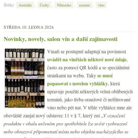
Štítky:
,
,
,
,
Austrálie
Čechy
Německo
recenze
víno
STŘEDA 10. LEDNA 2024
Novinky, novely, salon vín a další zajímavosti
Vinaři se postupně adaptují na povinnost
uvádět na vinětách některé nové údaje
,
často za pomoci QR kódů a se speciálními
se musí
stránkami na webu. Taky
popasovat s novelou vyhlášky
, která
upravuje použití některých velmi oblíbených
termínů, jako třeba oranžové či nefiltrované
víno nebo pét nat. V téhle vyhlášce mne ale
obzvláště zaujal nový odstavec 11 v § 7, který zní „
V označení
produktu v obalu určeném pro spotřebitele lze uvést vyobrazení
nebo obrazové připomenutí místa nebo objektu nacházejícího se