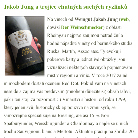
Jakob Jung a trojice chutných suchých ryzlinků
Weingut Jakob Jung
web
Na vínech od
(
,
Der Weinschmecker
dováží
) z oblasti
Rheingau nejprve zaujmou netradiční a
hodně nápadité viněty od berlínského studia
Ruska, Martín, Associates. Ty evokují
pokerové karty a jednotlivé obrázky jsou
vizualizací některých slavných pojmenování
míst v regionu a vinic. V roce 2017 za ně
mimochodem dostali ocenění Red Dot. Pokud vám na vinětách
nesejde a zajímá vás především (mnohem důležitější) obsah lahví,
pak i ten stojí za pozornost :-) Vinařství s historií od roku 1799,
který jeden svůj historický sklep používá na zrání sýrů, se
samozřejmě specializuje na Riesling, ale asi 15 % tvoří
Spätburgunder, Weissburgunder a Chardonnay a najde se u nich
trochu Sauvignonu blanc a Merlotu. Aktuálně pracují na zhruba 20