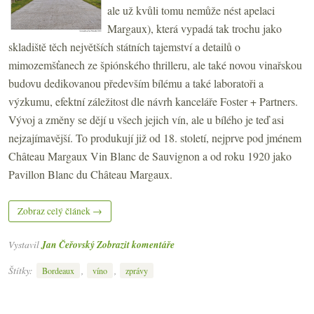
ale už kvůli tomu nemůže nést apelaci
Margaux), která vypadá tak trochu jako
skladiště těch největších státních tajemství a detailů o
mimozemšťanech ze špiónského thrilleru, ale také novou vinařskou
budovu dedikovanou především bílému a také laboratoři a
výzkumu, efektní záležitost dle návrh kanceláře Foster + Partners.
Vývoj a změny se dějí u všech jejich vín, ale u bílého je teď asi
nejzajímavější. To produkují již od 18. století, nejprve pod jménem
Château Margaux Vin Blanc de Sauvignon a od roku 1920 jako
Pavillon Blanc du Château Margaux.
Zobraz celý článek →
Vystavil
Jan Čeřovský
Zobrazit komentáře
Štítky:
,
,
Bordeaux
víno
zprávy