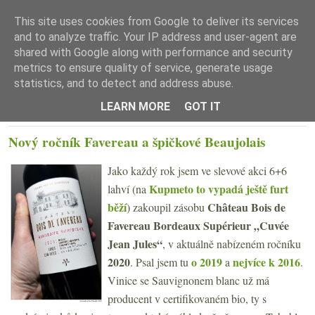
This site uses cookies from Google to deliver its services
and to analyze traffic. Your IP address and user-agent are
shared with Google along with performance and security
metrics to ensure quality of service, generate usage
statistics, and to detect and address abuse.
☰ Menu
LEARN MORE
GOT IT
STŘEDA 31. LEDNA 2024
Nový ročník Favereau a špičkové Beaujolais
Jako každý rok jsem ve slevové akci 6+6
Kupmeto to vypadá ještě furt
lahví (na
běží
Château Bois de
) zakoupil zásobu
Favereau Bordeaux Supérieur „Cuvée
Jean Jules“
, v aktuálně nabízeném ročníku
2020
o 2019
nejvíce k 2016
. Psal jsem tu
a
.
Vinice se Sauvignonem blanc už má
producent v certifikovaném bio, ty s