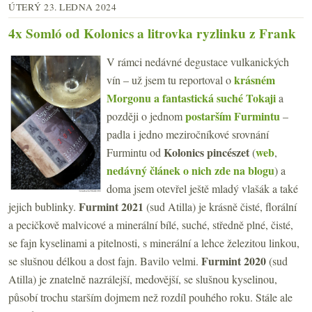
ÚTERÝ 23. LEDNA 2024
4x Somló od Kolonics a litrovka ryzlinku z Frank
V rámci nedávné degustace vulkanických
krásném
vín – už jsem tu reportoval o
Morgonu a fantastická suché Tokaji
a
postarším Furmintu
později o jednom
–
padla i jedno meziročníkové srovnání
Kolonics pincészet
web
Furmintu od
(
,
nedávný článek o nich zde na blogu
) a
doma jsem otevřel ještě mladý vlašák a také
Furmint 2021
jejich bublinky.
(sud Atilla) je krásně čisté, florální
a pecičkově malvicové a minerální bílé, suché, středně plné, čisté,
se fajn kyselinami a pitelnosti, s minerální a lehce železitou linkou,
Furmint 2020
se slušnou délkou a dost fajn. Bavilo velmi.
(sud
Atilla) je znatelně nazrálejší, medovější, se slušnou kyselinou,
působí trochu starším dojmem než rozdíl pouhého roku. Stále ale