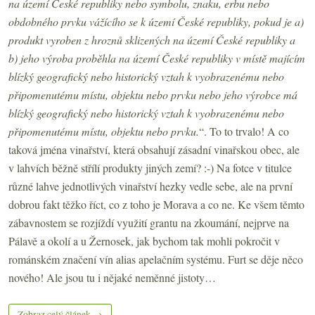
na území České republiky nebo symbolu, znaku, erbu nebo
obdobného prvku vážícího se k území České republiky, pokud je a)
produkt vyroben z hroznů sklizených na území České republiky a
b) jeho výroba proběhla na území České republiky v místě majícím
blízký geografický nebo historický vztah k vyobrazenému nebo
připomenutému místu, objektu nebo prvku nebo jeho výrobce má
blízký geografický nebo historický vztah k vyobrazenému nebo
připomenutému místu, objektu nebo prvku.
“. To to trvalo! A co
taková jména vinařství, která obsahují zásadní vinařskou obec, ale
v lahvích běžně střílí produkty jiných zemí? :-) Na fotce v titulce
různé lahve jednotlivých vinařství hezky vedle sebe, ale na první
dobrou fakt těžko říct, co z toho je Morava a co ne. Ke všem těmto
zábavnostem se rozjíždí využití grantu na zkoumání, nejprve na
Pálavě a okolí a u Žernosek, jak bychom tak mohli pokročit v
románském značení vín alias apelačním systému. Furt se děje něco
nového! Ale jsou tu i nějaké neměnné jistoty…
Zobraz celý článek →