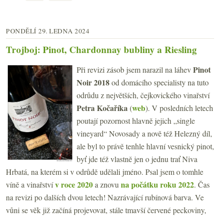
PONDĚLÍ 29. LEDNA 2024
Trojboj: Pinot, Chardonnay bubliny a Riesling
Pinot
Při revizi zásob jsem narazil na láhev
Noir 2018
od domácího specialisty na tuto
odrůdu z největších, čejkovického vinařství
Petra Kočaříka
web
(
). V posledních letech
poutají pozornost hlavně jejich „single
vineyard“ Novosady a nově též Helezný díl,
ale byl to právě tenhle hlavní vesnický pinot,
byť jde též vlastně jen o jednu trať Niva
Hrbatá, na kterém si v odrůdě udělali jméno. Psal jsem o tomhle
v roce 2020
na počátku roku 2022
víně a vinařství
a znovu
. Čas
na revizi po dalších dvou letech! Nazrávající rubínová barva. Ve
vůni se věk již začíná projevovat, stále tmavší červené peckoviny,