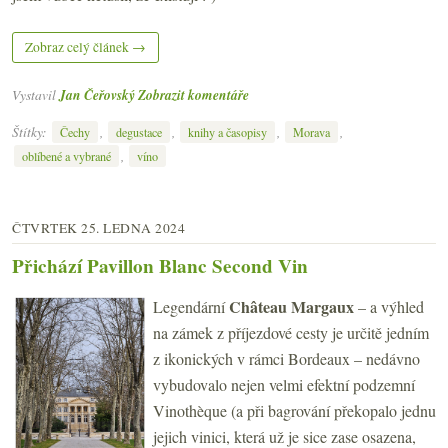
Zobraz celý článek →
Vystavil
Jan Čeřovský
Zobrazit komentáře
Štítky:
,
,
,
,
Čechy
degustace
knihy a časopisy
Morava
,
oblíbené a vybrané
víno
ČTVRTEK 25. LEDNA 2024
Přichází Pavillon Blanc Second Vin
Château Margaux
Legendární
– a výhled
na zámek z příjezdové cesty je určitě jedním
z ikonických v rámci Bordeaux – nedávno
vybudovalo nejen velmi efektní podzemní
Vinothèque (a při bagrování překopalo jednu
jejich vinici, která už je sice zase osazena,