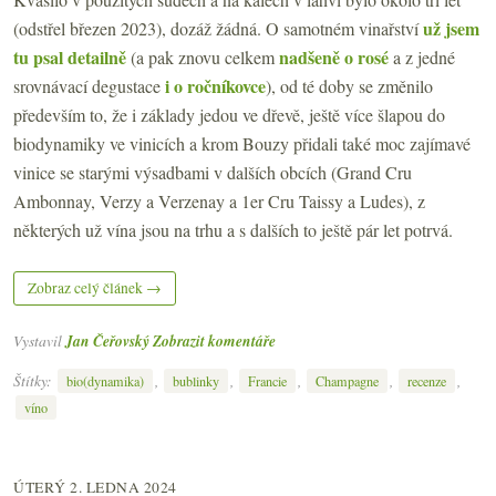
už jsem
(odstřel březen 2023), dozáž žádná. O samotném vinařství
tu psal detailně
nadšeně o rosé
(a pak znovu celkem
a z jedné
i o ročníkovce
srovnávací degustace
), od té doby se změnilo
především to, že i základy jedou ve dřevě, ještě více šlapou do
biodynamiky ve vinicích a krom Bouzy přidali také moc zajímavé
vinice se starými výsadbami v dalších obcích (Grand Cru
Ambonnay, Verzy a Verzenay a 1er Cru Taissy a Ludes), z
některých už vína jsou na trhu a s dalších to ještě pár let potrvá.
Zobraz celý článek →
Vystavil
Jan Čeřovský
Zobrazit komentáře
Štítky:
,
,
,
,
,
bio(dynamika)
bublinky
Francie
Champagne
recenze
víno
ÚTERÝ 2. LEDNA 2024