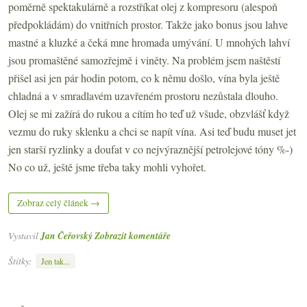
poměrně spektakulárně a rozstříkat olej z kompresoru (alespoň
předpokládám) do vnitřních prostor. Takže jako bonus jsou lahve
mastné a kluzké a čeká mne hromada umývání. U mnohých lahví
jsou promaštěné samozřejmě i viněty. Na problém jsem naštěstí
přišel asi jen pár hodin potom, co k němu došlo, vína byla ještě
chladná a v smradlavém uzavřeném prostoru nezůstala dlouho.
Olej se mi zažírá do rukou a cítím ho teď už všude, obzvlášť když
vezmu do ruky sklenku a chci se napít vína. Asi teď budu muset jet
jen starší ryzlinky a doufat v co nejvýraznější petrolejové tóny %-)
No co už, ještě jsme třeba taky mohli vyhořet.
Zobraz celý článek →
Vystavil
Jan Čeřovský
Zobrazit komentáře
Štítky:
Jen tak...