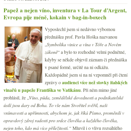
Papež a nejen víno, inventura v La Tour d’Argent,
Evropa pije méně, kokain v bag-in-boxech
Vyposlechl jsem si nedávno výbornou
přednášku prof. Pavla Hoška nazvanou
„
Symbolika vinice a vína v Tóře a Novém
zákoně
“ a bylo to rozhodně velmi podnětné,
kdyby se někde objevil záznam či přednáška
v psané formě, určitě na ni odkážu.
Každopádně jsem si na ni vzpomněl při čtení
audienci více než stovky italských
zprávy o
vinařů u papeže Františka ve Vatikánu
. Při něm mimo jiné
prohlásil, že „
Víno, půda, zemědělské dovednosti a podnikatelské
úsilí jsou dary od Boha. To vše nám Stvořitel svěřil, naši
vnímavosti a upřímnosti, abychom je, jak říká Písmo, proměnili v
opravdový zdroj radosti pro srdce člověka a každého člověka,
nejen toho, kdo má více příležitostí.“
Mluvil i o vlivu rozsáhlého