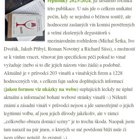
republiky 2023-2024
, již desátého ročníku
této publikace. U nás jde o celkem unikátní
počin, kdy se nejedná o běžnou soutěž, ale
hodnocení zaslaných vín komisí prověřených
a velmi zkušených degustátorů s
mezinárodním rozhledem (Michal Šetka, Ivo
Dvořák, Jakub Přibyl, Roman Novotný a Richard Süss), s možností
se k vínům vracet, věnovat jim specifickou péči pokud to vinař
vyžaduje (nebo si to dle jejich názoru víno žádá) a podobně.
Aktuálně je v průvodci 203 vinařů a vinařských firem a 1228
hodnocených vín, s celkem fajn sadou doplňujících informací
jakou formou viz ukázky na webu
(
) suplujících leckdy ne úplně
aktuální a informačně bohaté webové stránky vinařů :-) Někteří
známí a zásadní vinaři v průvodci nejsou a jde samozřejmě o jejich
legitimní volbu, ať jsou jejich důvody jakékoliv, ale v rámci
„celkového obrazu domácí scény“ je to trochu škoda. Naopak jsem
tam narazil na pár jmen, o kterých se mé povědomí blíží nule či
jsem vůbec netušil, že existují :-)