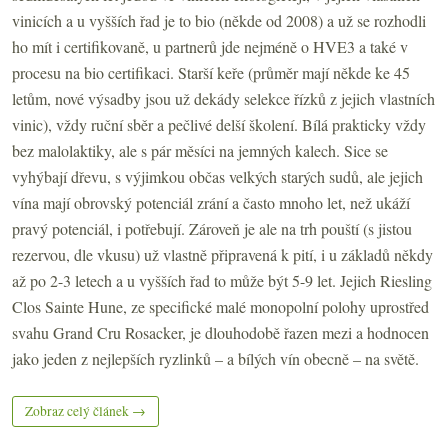
vinicích a u vyšších řad je to bio (někde od 2008) a už se rozhodli
ho mít i certifikovaně, u partnerů jde nejméně o HVE3 a také v
procesu na bio certifikaci. Starší keře (průměr mají někde ke 45
letům, nové výsadby jsou už dekády selekce řízků z jejich vlastních
vinic), vždy ruční sběr a pečlivé delší školení. Bílá prakticky vždy
bez malolaktiky, ale s pár měsíci na jemných kalech. Sice se
vyhýbají dřevu, s výjimkou občas velkých starých sudů, ale jejich
vína mají obrovský potenciál zrání a často mnoho let, než ukáží
pravý potenciál, i potřebují. Zároveň je ale na trh pouští (s jistou
rezervou, dle vkusu) už vlastně připravená k pití, i u základů někdy
až po 2-3 letech a u vyšších řad to může být 5-9 let. Jejich Riesling
Clos Sainte Hune, ze specifické malé monopolní polohy uprostřed
svahu Grand Cru Rosacker, je dlouhodobě řazen mezi a hodnocen
jako jeden z nejlepších ryzlinků – a bílých vín obecně – na světě.
Zobraz celý článek →