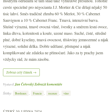
modrými odrůdami se tam snad také výhledově přesunou. Tohohle
cuvée specielně pro négocianta J.J. Mortier & Cie dělají nějaký 50
tisíc lahví. Směs tradičně zhruba 60 % Merlot, 30 % Cabernet
Sauvignon a 10 % Cabernet Franc. Tmavá, intenzivní barva.
Slušně výrazná, tmavě ovocná vůně, švestky a směrem lesní ovoce,
linka dřeva, kořenitosti a kouře, uzené maso. Suché, čisté, středně
plné, dobré kyseliny, tmavá ovocnost, třísloviny jemnozrnné a nijak
výrazné, solidní délka. Dobře udělané, přístupné a nijak
komplikované ale zdaleka ne přímočaré. Jako za ty prachy jsem
vždycky rád, že mám zásobu.
Zobraz celý článek →
Vystavil
Jan Čeřovský
Zobrazit komentáře
Štítky:
,
,
,
Bordeaux
Francie
recenze
víno
ÚTERÝ 30. LEDNA 2024