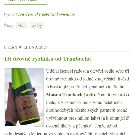
Vystavil
Jan Čeřovský
Zobrazit komentáře
Štítky:
,
víno
zprávy
ÚTERÝ 9. LEDNA 2024
Tři úrovně ryzlinku od Trimbacha
Udělal jsem si radost a otevřel vedle sebe tři
úrovně ryzlinku od jedné z největších hvězd
Alsaska, již po třináct generací vinařícího
Maison Trimbach
web
(
). Není to vinařství
malé, z vlastních vinic a vinic pětatřiceti
dlouhodobých pěstitelských partnerů ročně
vyšvihnout přes milion lahví (a k tomu ještě
ovocné likéry a pálenky). Jenže už od
sedmdesátých let jedou ve vinících ekologičtěji, v jejich vlastních