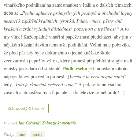
vinařského podnikání na zaměstnanost v Itálii a o dalších tématech,
třeba že „
Pouhá aplikace průmyslových postupů a obchodní logiky
nestačí k zajištění kvalitních výrobků. Půda, vinice, pěstování,
kvašení a zrání vyžadují důslednost, pozornost a trpělivost.
“ A to
my víme! Každopádně vinaři si papeže musí předcházet, aby jim v
nějakém kázání davům nenarušil podnikání. Velmi mne pobavilo,
že před pár lety byl z dokumentu o jedné kněžské škole
zcenzurován papežův výrok, který pronesl při přebírání single malt
Podle všeho
whisky jako daru od studentů.
je fanouškem tohoto
nápoje, láhev pozvedl a pronesl „
Questa e la vera acqua santa
“,
tedy „
Toto je skutečná svěcená voda.
“ A pak se tomu všichni
zasmáli a atmosféra byla fajn, ale… do televize se nehodilo! :-)
Zobraz celý článek →
Vystavil
Jan Čeřovský
Zobrazit komentáře
Štítky:
,
víno
zprávy