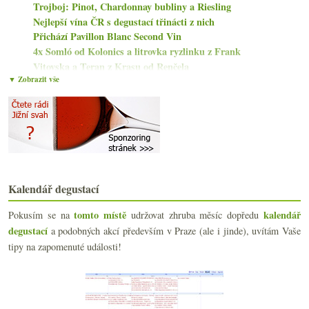
Trojboj: Pinot, Chardonnay bubliny a Riesling
Nejlepší vína ČR s degustací třinácti z nich
Přichází Pavillon Blanc Second Vin
4x Somló od Kolonics a litrovka ryzlinku z Frank
Vitovska a Teran z Krasu od Renčela
▼ Zobrazit vše
Jakob Jung a trojice chutných suchých ryzlinků
Který obal na víno je za vás nejhorší?
Třikrát Riesling vždy s komplikací při skladování
Novinky, novely, salon vín a další zajímavosti
Tři úrovně ryzlinku od Trimbacha
Vybouchla mi vinná chladnička. Potřebuji novou!
Pierre Paillard a dvakrát XIX Champagne
TOP 10 vinných setkání v roce 2023
Kalendář degustací
2023
(160)
►
tomto místě
kalendář
Pokusím se na
udržovat zhruba měsíc dopředu
2022
(225)
►
degustací
a podobných akcí především v Praze (ale i jinde), uvítám Vaše
2021
(239)
►
tipy na zapomenuté události!
2020
(239)
►
2019
(238)
►
2018
(240)
►
2017
(240)
►