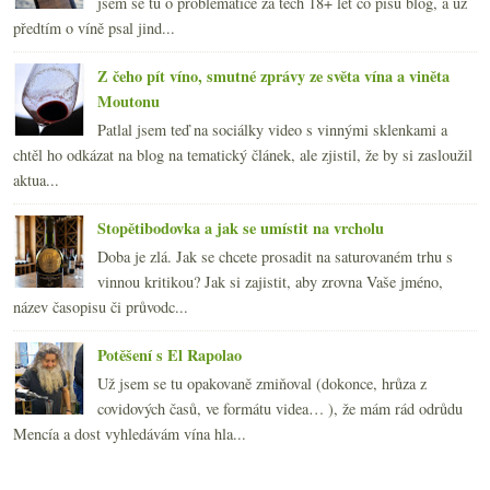
jsem se tu o problematice za těch 18+ let co píšu blog, a už
předtím o víně psal jind...
Z čeho pít víno, smutné zprávy ze světa vína a viněta
Moutonu
Patlal jsem teď na sociálky video s vinnými sklenkami a
chtěl ho odkázat na blog na tematický článek, ale zjistil, že by si zasloužil
aktua...
Stopětibodovka a jak se umístit na vrcholu
Doba je zlá. Jak se chcete prosadit na saturovaném trhu s
vinnou kritikou? Jak si zajistit, aby zrovna Vaše jméno,
název časopisu či průvodc...
Potěšení s El Rapolao
Už jsem se tu opakovaně zmiňoval (dokonce, hrůza z
covidových časů, ve formátu videa… ), že mám rád odrůdu
Mencía a dost vyhledávám vína hla...