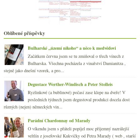
2016
(250)
►
2015
(251)
►
2014
(254)
►
2013
(249)
►
Oblíbené příspěvky
2012
(254)
►
2011
(252)
►
Bulharské „území nikoho“ a něco k medvědovi
2010
(249)
►
Začátkem června jsem se tu zmiňoval o třech vínech z
2009
(249)
►
Bulharska. Všechna pocházela z vinařství Damianitza ,
2008
(270)
►
stejně jako dnešní vzorek, a pro...
2007
(108)
►
Degustace Werther-Windisch a Peter Stolleis
Ryzlinkové (a bublinové) počasí zase klepe na dveře! V
posledních týdnech jsem degustoval produkci docela dost
různých (nejen) německých vin...
Parádní Chardonnay od Marady
O víkendu jsem s přáteli popíjel moc příjemný nazrálejší
veltlín z josefovské Kukvičky od Petra Marady ( web , starší