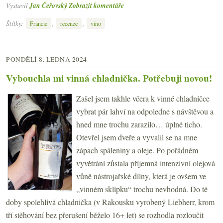
Vystavil
Jan Čeřovský
Zobrazit komentáře
Štítky:
,
,
Francie
recenze
víno
PONDĚLÍ 8. LEDNA 2024
Vybouchla mi vinná chladnička. Potřebuji novou!
Zašel jsem takhle včera k vinné chladničce
vybrat pár lahví na odpoledne s návštěvou a
hned mne trochu zarazilo… úplné ticho.
Otevřel jsem dveře a vyvalil se na mne
zápach spáleniny a oleje. Po pořádném
vyvětrání zůstala příjemná intenzivní olejová
vůně nástrojařské dílny, která je ovšem ve
„vinném sklípku“ trochu nevhodná. Do té
doby spolehlivá chladnička (v Rakousku vyrobený Liebherr, krom
tří stěhování bez přerušení běželo 16+ let) se rozhodla rozloučit