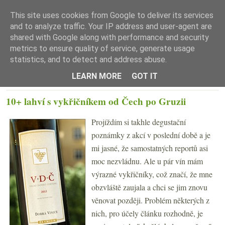
This site uses cookies from Google to deliver its services
and to analyze traffic. Your IP address and user-agent are
shared with Google along with performance and security
metrics to ensure quality of service, generate usage
statistics, and to detect and address abuse.
☰ Menu
LEARN MORE
GOT IT
ČTVRTEK 31. KVĚTNA 2018
10+ lahví s vykřičníkem od Čech po Gruzii
Projíždím si takhle degustační
poznámky z akcí v poslední době a je
mi jasné, že samostatných reportů asi
moc nezvládnu. Ale u pár vín mám
výrazné vykřičníky, což značí, že mne
obzvláště zaujala a chci se jim znovu
věnovat později. Problém některých z
nich, pro účely článku rozhodně, je