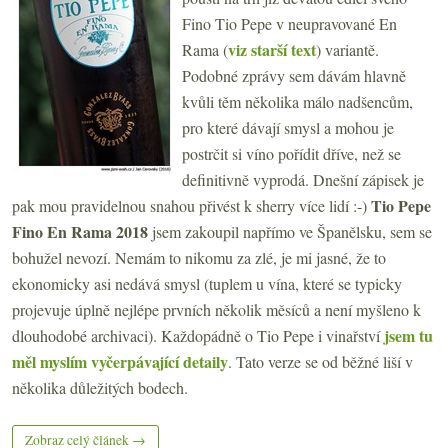
Fino Tio Pepe v neupravované En
viz starší text
Rama (
) variantě.
Podobné zprávy sem dávám hlavně
kvůli těm několika málo nadšencům,
pro které dávají smysl a mohou je
postrčit si víno pořídit dříve, než se
definitivně vyprodá. Dnešní zápisek je
Tio Pepe
pak mou pravidelnou snahou přivést k sherry více lidí :-)
Fino En Rama 2018
jsem zakoupil napřímo ve Španělsku, sem se
bohužel nevozí. Nemám to nikomu za zlé, je mi jasné, že to
ekonomicky asi nedává smysl (tuplem u vína, které se typicky
projevuje úplně nejlépe prvních několik měsíců a není myšleno k
jsem tu
dlouhodobé archivaci). Každopádně o Tio Pepe i vinařství
měl myslím vyčerpávající detaily
. Tato verze se od běžné liší v
několika důležitých bodech.
Zobraz celý článek →