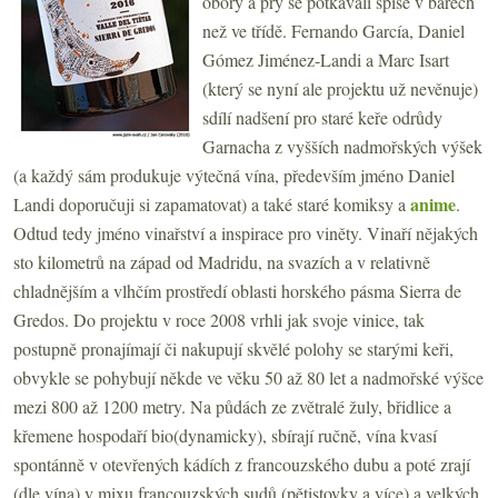
obory a prý se potkávali spíše v barech
než ve třídě. Fernando García, Daniel
Gómez Jiménez-Landi a Marc Isart
(který se nyní ale projektu už nevěnuje)
sdílí nadšení pro staré keře odrůdy
Garnacha z vyšších nadmořských výšek
(a každý sám produkuje výtečná vína, především jméno Daniel
anime
Landi doporučuji si zapamatovat) a také staré komiksy a
.
Odtud tedy jméno vinařství a inspirace pro viněty. Vinaří nějakých
sto kilometrů na západ od Madridu, na svazích a v relativně
chladnějším a vlhčím prostředí oblasti horského pásma Sierra de
Gredos. Do projektu v roce 2008 vrhli jak svoje vinice, tak
postupně pronajímají či nakupují skvělé polohy se starými keři,
obvykle se pohybují někde ve věku 50 až 80 let a nadmořské výšce
mezi 800 až 1200 metry. Na půdách ze zvětralé žuly, břidlice a
křemene hospodaří bio(dynamicky), sbírají ručně, vína kvasí
spontánně v otevřených kádích z francouzského dubu a poté zrají
(dle vína) v mixu francouzských sudů (pětistovky a více) a velkých