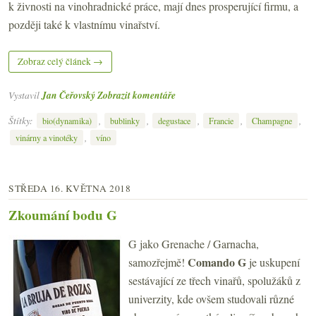
k živnosti na vinohradnické práce, mají dnes prosperující firmu, a
později také k vlastnímu vinařství.
Zobraz celý článek →
Vystavil
Jan Čeřovský
Zobrazit komentáře
Štítky:
,
,
,
,
,
bio(dynamika)
bublinky
degustace
Francie
Champagne
,
vinárny a vinotéky
víno
STŘEDA 16. KVĚTNA 2018
Zkoumání bodu G
G jako Grenache / Garnacha,
Comando G
samozřejmě!
je uskupení
sestávající ze třech vinařů, spolužáků z
univerzity, kde ovšem studovali různé