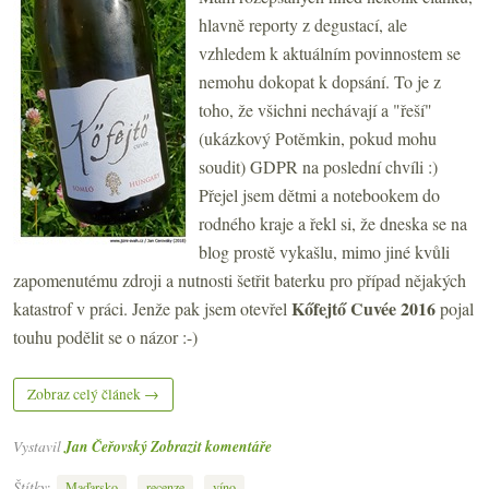
hlavně reporty z degustací, ale
vzhledem k aktuálním povinnostem se
nemohu dokopat k dopsání. To je z
toho, že všichni nechávají a "řeší"
(ukázkový Potěmkin, pokud mohu
soudit) GDPR na poslední chvíli :)
Přejel jsem dětmi a notebookem do
rodného kraje a řekl si, že dneska se na
blog prostě vykašlu, mimo jiné kvůli
zapomenutému zdroji a nutnosti šetřit baterku pro případ nějakých
Kőfejtő Cuvée 2016
katastrof v práci. Jenže pak jsem otevřel
pojal
touhu podělit se o názor :-)
Zobraz celý článek →
Vystavil
Jan Čeřovský
Zobrazit komentáře
Štítky:
,
,
Maďarsko
recenze
víno