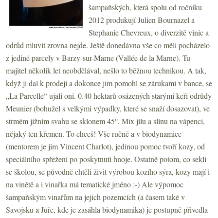
šampaňských, která spolu od ročníku
2012 produkují Julien Bournazel a
Stephanie Chevreux, o diverzitě vinic a
odrůd mluvit zrovna nejde. Ještě donedávna vše co měli pocházelo
z jediné parcely v Barzy-sur-Marne (Vallée de la Marne). Tu
majitel několik let neobdělával, nešlo to běžnou technikou. A tak,
když ji dal k prodeji a dokonce jim pomohl se zárukami v bance, se
„La Parcelle“ ujali oni. 0.40 hektarů osázených starými keři odrůdy
Meunier (bohužel s velkými výpadky, které se snaží dosazovat), ve
strmém jižním svahu se sklonem 45°. Mix jílu a slínu na vápenci,
nějaký ten křemen. To chceš! Vše ručně a v biodynamice
(mentorem je jim Vincent Charlot), jedinou pomoc tvoří kozy, od
speciálního spřežení po poskytnutí hnoje. Ostatně potom, co sekli
se školou, se původně chtěli živit výrobou kozího sýra, kozy mají i
na vinětě a i vinařka má tematické jméno :-) Ale výpomoc
šampaňským vinařům na jejich pozemcích (a časem také v
Savojsku a Juře, kde je zasáhla biodynamika) je postupně přivedla