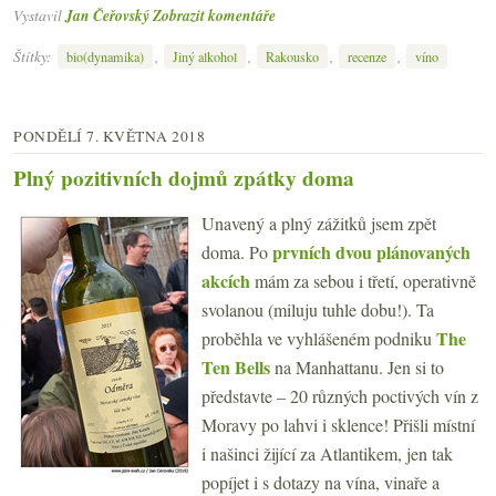
Vystavil
Jan Čeřovský
Zobrazit komentáře
Štítky:
,
,
,
,
bio(dynamika)
Jiný alkohol
Rakousko
recenze
víno
PONDĚLÍ 7. KVĚTNA 2018
Plný pozitivních dojmů zpátky doma
Unavený a plný zážitků jsem zpět
prvních dvou plánovaných
doma. Po
akcích
mám za sebou i třetí, operativně
svolanou (miluju tuhle dobu!). Ta
The
proběhla ve vyhlášeném podniku
Ten Bells
na Manhattanu. Jen si to
představte – 20 různých poctivých vín z
Moravy po lahvi i sklence! Přišli místní
i našinci žijící za Atlantikem, jen tak
popíjet i s dotazy na vína, vinaře a