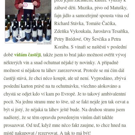
zábavě děti. Muzika, pivo od Matušky,
fajn jídlo a samozřejmě spousta vína od
Richard Stávka, Tomáše Čačíka,
Zdeňka Vykoukala, Jaroslava Tesaříka,
Petry Brédové, Oty Ševčíka a Petra
Korába. S vinaři se naštěstí v poslední
vídám častěji
době
, takže jsem to bral jako možnost ověřit vývoj
některých vín a snad ochutnat nějaké ty novinky. A případně
možnost si nějakou tu láhev zarezervovat. Protože se mi čím dál
častěji stává, že chci něco koupit, ale už není. Vyprodáno, zbývá
poslední karton právě na tu ochutnávku, všechno alokováno a
chystá se odjet kdo ví kam po Evropě. Je to takový ambivalentní
pocit. Na jednu stranu mne to štve, už se fakt nejde jen tak ozvat a
být si jistý, že nějaká ta láhev ještě bude. Na druhou stranu jsem
nadšený, že se těm opravdu povedeným vínům daří takhle
prosazovat. Od teď, když mne něco fakt zaujme, to chce hned na
místě nakupovat / rezervovat. A tak to má být!