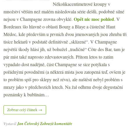
Několikacentimetrové kroupy v
množství větším než malém následovala série dešťů, podobně silné
Opět nic moc pohled
nejsou v Champagne zrovna obvyklé.
. V
Bordeaux šlo hlavně o oblasti Bourg a Blaye a částečně Haut
Médoc, kde především u prvních dvou jmenovaných jsou zhruba tři
tisíce hektarů v podstatě definitivně „sklizené“. V Champagne
největší škody hlásí jih, už bohužel „tradičně“ Côte des Bar, tam je
pár míst také naprosto zdevastovaných. Přitom letos to zatím
vypadalo dost nadějně, část Champagne se sice potýkala s
pořádnými povodněmi (a některá místa jsou zatopená teď, ovšem je
to problém spíš pro sklepy než révu), ale naštěstí nebyl problém s
mrazy jako v předchozích letech. Na žal odhrnu dvoje degustační
poznámky k bublinám…
Zobraz celý článek →
Vystavil
Jan Čeřovský
Zobrazit komentáře