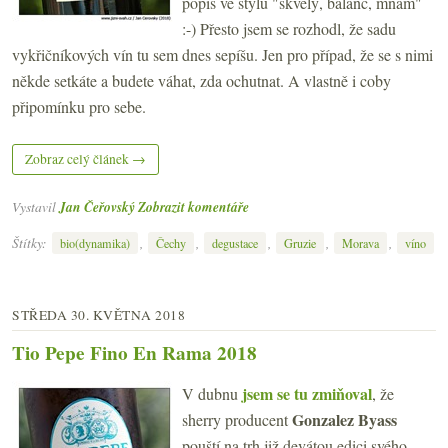
popis ve stylu "skvělý, balanc, mňam"
:-) Přesto jsem se rozhodl, že sadu
vykřičníkových vín tu sem dnes sepíšu. Jen pro případ, že se s nimi
někde setkáte a budete váhat, zda ochutnat. A vlastně i coby
připomínku pro sebe.
Zobraz celý článek →
Vystavil
Jan Čeřovský
Zobrazit komentáře
Štítky:
,
,
,
,
,
bio(dynamika)
Čechy
degustace
Gruzie
Morava
víno
STŘEDA 30. KVĚTNA 2018
Tio Pepe Fino En Rama 2018
jsem se tu zmiňoval
V dubnu
, že
Gonzalez Byass
sherry producent
pouští na trh již devátou edici svého