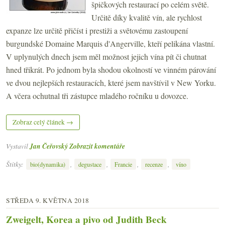
špičkových restaurací po celém světě.
Určitě díky kvalitě vín, ale rychlost
expanze lze určitě přičíst i prestiži a světovému zastoupení
burgundské Domaine Marquis d'Angerville, kteří pelikána vlastní.
V uplynulých dnech jsem měl možnost jejich vína pít či chutnat
hned třikrát. Po jednom byla shodou okolností ve vinném párování
ve dvou nejlepších restauracích, které jsem navštívil v New Yorku.
A včera ochutnal tři zástupce mladého ročníku u dovozce.
Zobraz celý článek →
Vystavil
Jan Čeřovský
Zobrazit komentáře
Štítky:
,
,
,
,
bio(dynamika)
degustace
Francie
recenze
víno
STŘEDA 9. KVĚTNA 2018
Zweigelt, Korea a pivo od Judith Beck