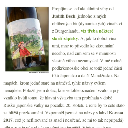
Propíjím se teď aktuálními víny od
Judith Beck
, jednoho z mých
oblíbených bio(dynamických) vinařství
viz třeba některé
z Burgenlandu,
starší zápisky
. A, jak to dobrá vína
umí, mne to přivedlo ke zkoumání
něčeho, nad čím sem se v minulosti
vlastně vůbec nezamyslel. V mé rodné
podkrkonošské obci se totiž jedné části
říká Japonsko a další Mandžusko. Na
mapách, krom jedné staré na náměstí, tyhle názvy ovšem
nenajdete. Položil jsem dotaz, kde se tohle označení vzalo, a prý
vzniklo kvůli tomu, že hlavní výstavba tam probíhala v době
Rusko-japonské války na počátku 20. století. Určitě by to celé stálo
Koreaa
za bližší prozkoumání. Vzpomněl jsem si na názvy s lahví
2017
, což je nefiltrované (a snad i nesířené, ač mi to tak nepřipadá)
bílé a zde je původ názvu přeci jen jasnější. Vinice, svah nad