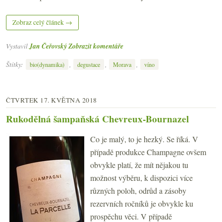
Zobraz celý článek →
Vystavil
Jan Čeřovský
Zobrazit komentáře
Štítky:
,
,
,
bio(dynamika)
degustace
Morava
víno
ČTVRTEK 17. KVĚTNA 2018
Rukodělná šampaňská Chevreux-Bournazel
Co je malý, to je hezký. Se říká. V
případě produkce Champagne ovšem
obvykle platí, že mít nějakou tu
možnost výběru, k dispozici více
různých poloh, odrůd a zásoby
rezervních ročníků je obvykle ku
prospěchu věci. V případě