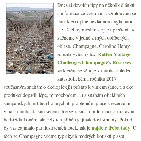
Dnes si dovolím tipy na několik článků
a informací ze světa vína. Omlouvám se
těm, kteří úplně nevládnou angličtinou,
ale všechny myslím stojí za přečtení. A
začneme v jedné z mých oblíbených
oblastí, Champagne. Caroline Henry
Rotten Vintage
sepsala výtečný text
Challenges Champagne's Reserves
,
ve kterém se věnuje v mnoha ohledech
katastrofickému ročníku 2017,
současným snahám o ekologičtější přístup k vinicím (ano, ti s eko
produkcí dopadli lépe, mimochodem…) a snahám oficiálních
šampaňských institucí ho urychlit, problémům práce s rezervami
vína a mnoha dalším věcem. Jde se zasmát u informací o zaorávání
herbicidu koněm, ale celý ten příběh je jinak dost smutný. Pokud
najdete třeba tady
by vás zajímalo pár ilustračních fotek, tak je
. U
těch ze Champagne včetně typických modrých kousků plastu,