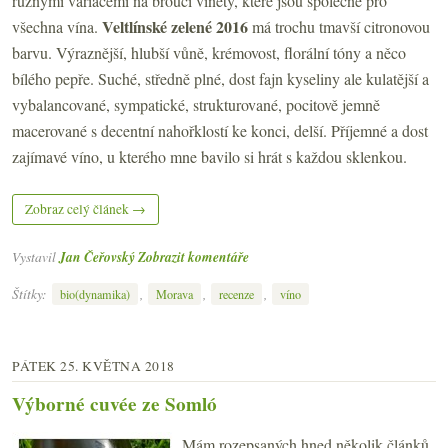
různými variacemi na broučí viněty, které jsou společné pro
Veltlínské zelené 2016
všechna vína.
má trochu tmavší citronovou
barvu. Výraznější, hlubší vůně, krémovost, florální tóny a něco
bílého pepře. Suché, středně plné, dost fajn kyseliny ale kulatější a
vybalancované, sympatické, strukturované, pocitově jemně
macerované s decentní nahořklostí ke konci, delší. Příjemné a dost
zajímavé víno, u kterého mne bavilo si hrát s každou sklenkou.
Zobraz celý článek →
Vystavil
Jan Čeřovský
Zobrazit komentáře
Štítky:
,
,
,
bio(dynamika)
Morava
recenze
víno
PÁTEK 25. KVĚTNA 2018
Výborné cuvée ze Somló
Mám rozepsaných hned několik článků,