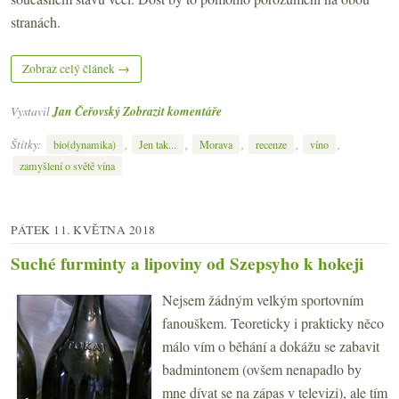
stranách.
Zobraz celý článek →
Vystavil
Jan Čeřovský
Zobrazit komentáře
Štítky:
,
,
,
,
,
bio(dynamika)
Jen tak...
Morava
recenze
víno
zamyšlení o světě vína
PÁTEK 11. KVĚTNA 2018
Suché furminty a lipoviny od Szepsyho k hokeji
Nejsem žádným velkým sportovním
fanouškem. Teoreticky i prakticky něco
málo vím o běhání a dokážu se zabavit
badmintonem (ovšem nenapadlo by
mne dívat se na zápas v televizi), ale tím