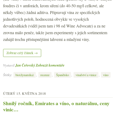
foudres či v amforách, krom síření (do 40-50 mg/l celkové, ale
někdy vůbec) žádná aditiva. Připravují vína ze specifických
jednotlivých poloh, hodnocená obvykle ve vysokých
devadesátkách (viděl jsem tam i 98 od Wine Advocate) a za ne
zrovna málo peněz, takže jsem experimenty s jejich sortimentem
zahájil trochu přístupnějšími lahvemi a mladými víny.
Zobraz celý článek →
Vystavil
Jan Čeřovský
Zobrazit komentáře
Štítky:
,
,
,
,
bio(dynamika)
recenze
Španělsko
vinařství a vinice
víno
ÚTERÝ 15. KVĚTNA 2018
Shnilý ročník, Emirates a víno, o naturálnu, ceny
vinic…