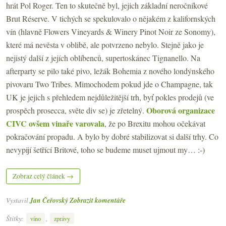
hrát Pol Roger. Ten to skutečně byl, jejich základní neročníkové
Brut Réserve. V tichých se spekulovalo o nějakém z kalifornských
vín (hlavně Flowers Vineyards & Winery Pinot Noir ze Sonomy),
které má nevěsta v oblibě, ale potvrzeno nebylo. Stejně jako je
nejistý další z jejích oblíbenců, supertoskánec Tignanello. Na
afterparty se pilo také pivo, ležák Bohemia z nového londýnského
pivovaru Two Tribes. Mimochodem pokud jde o Champagne, tak
UK je jejich s přehledem nejdůležitější trh, byť pokles prodejů (ve
Oborová organizace
prospěch prosecca, světe div se) je zřetelný.
CIVC ovšem vinaře varovala
, že po Brexitu mohou očekávat
pokračování propadu. A bylo by dobré stabilizovat si další trhy. Co
nevypijí šetřící Britové, toho se budeme muset ujmout my… :-)
Zobraz celý článek →
Vystavil
Jan Čeřovský
Zobrazit komentáře
Štítky:
,
víno
zprávy