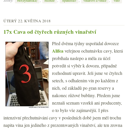
Štítky:
,
,
,
,
bio(dynamika)
recenze
Španělsko
vinařství a vinice
víno
ÚTERÝ 22. KVĚTNA 2018
17x Cava od čtyřech různých vinařství
Před dvěma týdny uspořádal dovozce
Alifea
veřejnou ochutnávku cavy, která
probíhala naslepo a měla za účel
potvrdit si výběr k dovozu, případně
rozhodnutí upravit. Jeli jsme ve čtyřech
setech, s odhalením vín po každém z
nich, od základů po gran reservy a
nakonec růžové bubliny. Předem jsme
neznali seznam vzorků ani producenty,
o to bylo vše zajímavější. I přes
intenzivní přechutnávání cavy v posledních době jsem měl trochu
napita vína jen jediného z prezentovaných vinařství, ale ten zrovna