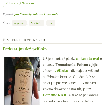
Zobraz celý článek →
Vystavil
Jan Čeřovský
Zobrazit komentáře
Štítky:
,
,
degustace
Maďarsko
víno
ČTVRTEK 10. KVĚTNA 2018
Pětkrát jurský pelikán
co jsem tu psal
Už je to nějaký pátek,
o
Domaine du Pélican
vinařství
a jejich
v článku
vínech,
stále najdete veškeré
potřebné informace. Od těch dob se
přeci jen pár věcí změnilo. Vinařství
získalo dovozce na náš trh, je jím
Domaine R&B
. A take se pelikánovi
podařilo rozlétnout na vinné lístky