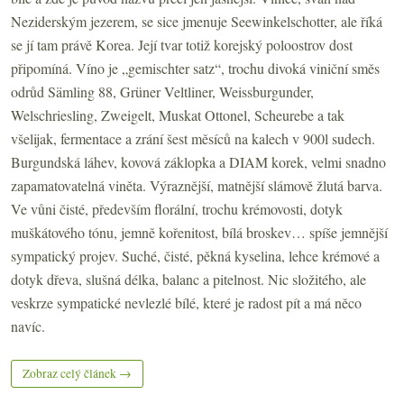
Neziderským jezerem, se sice jmenuje Seewinkelschotter, ale říká
se jí tam právě Korea. Její tvar totiž korejský poloostrov dost
připomíná. Víno je „gemischter satz“, trochu divoká viniční směs
odrůd Sämling 88, Grüner Veltliner, Weissburgunder,
Welschriesling, Zweigelt, Muskat Ottonel, Scheurebe a tak
všelijak, fermentace a zrání šest měsíců na kalech v 900l sudech.
Burgundská láhev, kovová záklopka a DIAM korek, velmi snadno
zapamatovatelná viněta. Výraznější, matnější slámově žlutá barva.
Ve vůni čisté, především florální, trochu krémovosti, dotyk
muškátového tónu, jemně kořenitost, bílá broskev… spíše jemnější
sympatický projev. Suché, čisté, pěkná kyselina, lehce krémové a
dotyk dřeva, slušná délka, balanc a pitelnost. Nic složitého, ale
veskrze sympatické nevlezlé bílé, které je radost pít a má něco
navíc.
Zobraz celý článek →