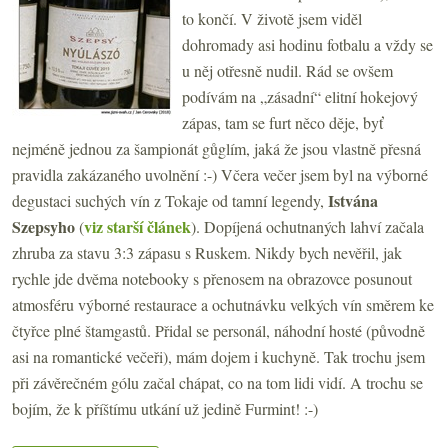
to končí. V životě jsem viděl
dohromady asi hodinu fotbalu a vždy se
u něj otřesně nudil. Rád se ovšem
podívám na „zásadní“ elitní hokejový
zápas, tam se furt něco děje, byť
nejméně jednou za šampionát gůglím, jaká že jsou vlastně přesná
pravidla zakázaného uvolnění :-) Včera večer jsem byl na výborné
Istvána
degustaci suchých vín z Tokaje od tamní legendy,
Szepsyho
viz starší článek
(
). Dopíjená ochutnaných lahví začala
zhruba za stavu 3:3 zápasu s Ruskem. Nikdy bych nevěřil, jak
rychle jde dvěma notebooky s přenosem na obrazovce posunout
atmosféru výborné restaurace a ochutnávku velkých vín směrem ke
čtyřce plné štamgastů. Přidal se personál, náhodní hosté (původně
asi na romantické večeři), mám dojem i kuchyně. Tak trochu jsem
při závěrečném gólu začal chápat, co na tom lidi vidí. A trochu se
bojím, že k příštímu utkání už jedině Furmint! :-)