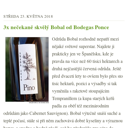
STŘEDA 23. KVĚTNA 2018
3x nečekaně skvělý Bobal od Bodegas Ponce
Odrůda Bobal rozhodně nepatří mezi
nějaké světové superstar. Najdete ji
prakticky jen ve Španělsku, kde je
pravda na více než 60 tisíci hektarech a
druhá nejčastější červená odrůda. Ještě
před dvaceti lety to ovšem bylo přes sto
tisíc hektarů, pozici a výsadby si tak
vyměnila s raketově stoupajícím
Tempranillem (a kupa starých keřů
padla za oběť též mezinárodním
odrůdám jako Cabernet Sauvignon). Bobal výtečně snáší suché a
teplé počasí, stále si při něm zachovává dobré kyseliny a výraznou
barvu, a snadno a hodně plodí, což ho předurčilo pro víno do