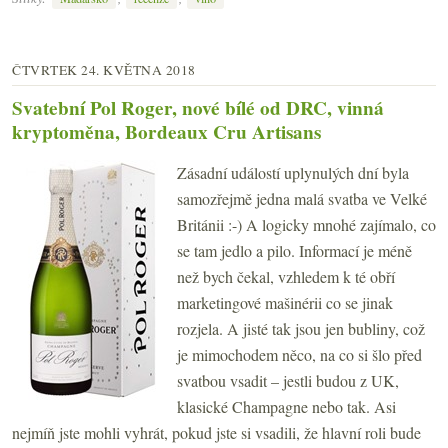
ČTVRTEK 24. KVĚTNA 2018
Svatební Pol Roger, nové bílé od DRC, vinná
kryptoměna, Bordeaux Cru Artisans
Zásadní událostí uplynulých dní byla
samozřejmě jedna malá svatba ve Velké
Británii :-) A logicky mnohé zajímalo, co
se tam jedlo a pilo. Informací je méně
než bych čekal, vzhledem k té obří
marketingové mašinérii co se jinak
rozjela. A jisté tak jsou jen bubliny, což
je mimochodem něco, na co si šlo před
svatbou vsadit – jestli budou z UK,
klasické Champagne nebo tak. Asi
nejmíň jste mohli vyhrát, pokud jste si vsadili, že hlavní roli bude