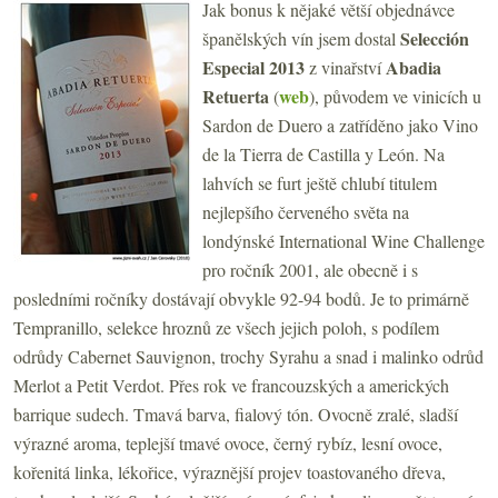
Jak bonus k nějaké větší objednávce
Selección
španělských vín jsem dostal
Especial 2013
Abadia
z vinařství
Retuerta
web
(
), původem ve vinicích u
Sardon de Duero a zatříděno jako Vino
de la Tierra de Castilla y León. Na
lahvích se furt ještě chlubí titulem
nejlepšího červeného světa na
londýnské International Wine Challenge
pro ročník 2001, ale obecně i s
posledními ročníky dostávají obvykle 92-94 bodů. Je to primárně
Tempranillo, selekce hroznů ze všech jejich poloh, s podílem
odrůdy Cabernet Sauvignon, trochy Syrahu a snad i malinko odrůd
Merlot a Petit Verdot. Přes rok ve francouzských a amerických
barrique sudech. Tmavá barva, fialový tón. Ovocně zralé, sladší
výrazné aroma, teplejší tmavé ovoce, černý rybíz, lesní ovoce,
kořenitá linka, lékořice, výraznější projev toastovaného dřeva,