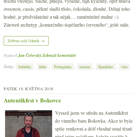
trochu vlezlejší. Suché, plnější, výrazné, fajn kyseliny, opět tmavá
ovocnost, cassis, pěkné sladší tříslo, čokoláda, dlouhé. Dělají toho
hodně, je předvídatelné a tak nějak… zaměnitelně nudné :-)
Zároveň archetyp „komerčního úspěšného červeného“, ještě stále.
Zobraz celý článek →
Vystavil
Jan Čeřovský
Zobrazit komentáře
Štítky:
,
,
,
,
,
bublinky
Itálie
Portugalsko
recenze
Španělsko
víno
PÁTEK 18. KVĚTNA 2018
Autentikfest v Bokovce
Vyrazil jsem ve středu na Autentikfest
do vinného baru Bokovka. Akce to byla
spíše venkovní a déšť vhodně ustal těsně
před jejím začátkem, kaluže využily k