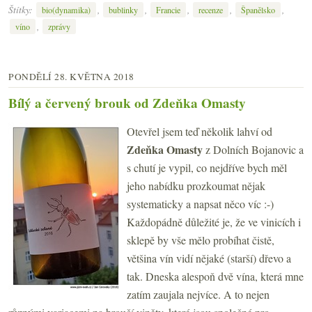
Štítky:
,
,
,
,
,
bio(dynamika)
bublinky
Francie
recenze
Španělsko
,
víno
zprávy
PONDĚLÍ 28. KVĚTNA 2018
Bílý a červený brouk od Zdeňka Omasty
Otevřel jsem teď několik lahví od
Zdeňka Omasty
z Dolních Bojanovic a
s chutí je vypil, co nejdříve bych měl
jeho nabídku prozkoumat nějak
systematicky a napsat něco víc :-)
Každopádně důležité je, že ve vinicích i
sklepě by vše mělo probíhat čistě,
většina vín vidí nějaké (starší) dřevo a
tak. Dneska alespoň dvě vína, která mne
zatím zaujala nejvíce. A to nejen