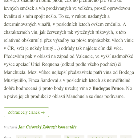
levných směsek a vín prodávaných ve velkém, prostě opravdovou
kvalitu si s ním spojit nešlo. To se, v rukou nadaných a
determinovaných vinařů, v posledních letech ovšem změnilo. A
charakterních vín, jak červených tak výtečných růžových, z této
relativně obskurní (i přes výsadby na ploše trojnásobku všech vinic
v ČR, svět je někdy krutý…) odrůdy tak najdete čím dál více.
Především pak v oblasti na západ od Valencie, ve vyšší nadmořské
výšce apelací Utiel-Requena (odkud podle všeho pochází) či
Manchuela. Mezi vůbec nejlepší představitele patří vína od Bodega
Mustiguillo, Finca Sandoval a v posledních letech až neuvěřitelně
Bodegas Ponce
dobře hodnocená (i proto body uvedu) vína z
. No
a právě jejich produkci z oblasti Manchuela se dnes podíváme.
Zobraz celý článek →
Vystavil
Jan Čeřovský
Zobrazit komentáře