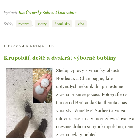
Vystavil
Jan Čeřovský
Zobrazit komentáře
Štítky:
,
,
,
recenze
sherry
Španělsko
víno
ÚTERÝ 29. KVĚTNA 2018
Krupobití, deště a dvakrát výborné bubliny
Sleduji zprávy z vinařský oblastí
Bordeaux a Champagne, kde
uplynulých několik dní přineslo ne
zrovna příznivé počasí. Fotografie (v
titulce od Bertranda Gautherota alias
vinařství Vouette et Sorbée) a videa
mluví za vše a na vinice, zdevastované a
očesané dohola silným krupobitím, není
zrovna pěkný pohled.