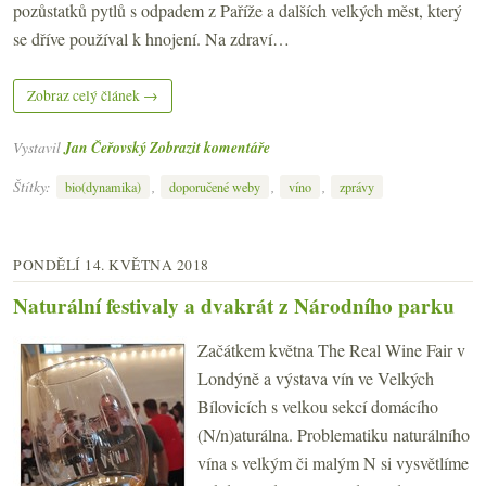
pozůstatků pytlů s odpadem z Paříže a dalších velkých měst, který
se dříve používal k hnojení. Na zdraví…
Zobraz celý článek →
Vystavil
Jan Čeřovský
Zobrazit komentáře
Štítky:
,
,
,
bio(dynamika)
doporučené weby
víno
zprávy
PONDĚLÍ 14. KVĚTNA 2018
Naturální festivaly a dvakrát z Národního parku
Začátkem května The Real Wine Fair v
Londýně a výstava vín ve Velkých
Bílovicích s velkou sekcí domácího
(N/n)aturálna. Problematiku naturálního
vína s velkým či malým N si vysvětlíme