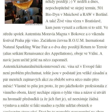
někdy později ;-) V neděli a dnes,
nepochopitelně ve stejný termín, 501
Bio-Dyn v Mnichově a RAW v Berlíně.
A také Živé vína včera v Bratislavě,
kam jsem vyrazil a celkem si to užil. Ve
středu spolek Autentista Moravia Magna v Bokovce a o víkendu
festival Praha pije víno. Začátkem června B.O.U.M. Inernational
Natural Sparkling Wine Fair a o dva dny později Return to Terroir
(alias setkání Renaissance des Appellations), oboje ve Vídni. A
navíc jsem určitě ještě na něco zapomněl.
Autentická/naturální/nízkointervenčí etc. vína už v Evropě fakt
není problém přechutnat, tohle jsou v podstatě jen veliké zásadní a
pár menších zajímavých akcí za období sotva něco málo přes
měsíc! Vlastně to píšu jen proto, že pro jakéhokoliv profesionála z
vinného oboru, který nechápe zájem o tyhle vína a názor si utváří
na hromadě předsudků (a že jich furt je), už neexistuje žádná
výmluva a může si fakt snadno a rychle udělat obrázek o
současném stavu věcí. Dost by to pomohlo porozumění na obou