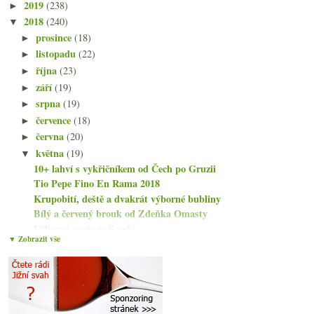
2019
(238)
►
2018
(240)
▼
prosince
(18)
►
listopadu
(22)
►
října
(23)
►
září
(19)
►
srpna
(19)
►
července
(18)
►
června
(20)
►
května
(19)
▼
10+ lahví s vykřičníkem od Čech po Gruzii
Tio Pepe Fino En Rama 2018
Krupobití, deště a dvakrát výborné bubliny
Bílý a červený brouk od Zdeňka Omasty
Výborné cuvée ze Somló
▼ Zobrazit vše
Svatební Pol Roger, nové bílé od DRC, vinná krypto...
3x nečekaně skvělý Bobal od Bodegas Ponce
17x Cava od čtyřech různých vinařství
Nabušené červené Španělsko, sladká perlivá Itálie ...
Autentikfest v Bokovce