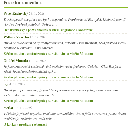
Poslední komentáře
Pavel Raclavský
26. 1. 2026
Trochu pozdě, ale přece jen bych reagoval na Frankovku od Kasnyiků. Hodnotil jsem ji
vloni ve Strekově podobně. Ovšem z…
Dvě frankovky s pozvánkou na festival, degustace a konferenci
William Vaverka
10. 12. 2025
Pokud se bude klučit na správných místech, nevidím v tom problém, réva patří do svahu.
Nicméně se obávám, že po dotacích…
Z čeho pít víno, smutné zprávy ze světa vína a viněta Moutonu
Ondřej Marada
10. 12. 2025
Já jako univerzální zesilovač vůně pužívám ručně foukanou Gabriel - Glas.Pak jsem
zjistil, že stejnou službu udělají opě…
Z čeho pít víno, smutné zprávy ze světa vína a viněta Moutonu
p.j.
4. 12. 2025
Pořád jsem přesvědčený, že pro titul typu world class pinot je bezpodmínečně nutná
tortura sklenkou riedel sommelier bur…
Z čeho pít víno, smutné zprávy ze světa vína a viněta Moutonu
merlot
10. 11. 2025
V článku je přesně popsáno proč toto nepodnikám, víno a jídlo v restaraci, pouze doma.
Problém je, že korkovou vadu nelz…
O korku v prestižní restauraci