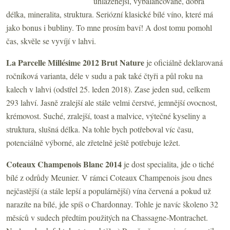
uhlazenější, vybalancované, dobrá
délka, mineralita, struktura. Seriózní klasické bílé víno, které má
jako bonus i bubliny. To mne prosím baví! A dost tomu pomohl
čas, skvěle se vyvíjí v lahvi.
La Parcelle Millésime 2012 Brut Nature
je oficiálně
deklarovaná
ročníková varianta, déle v sudu a pak také čtyři a půl roku na
kalech v lahvi (odstřel 25. leden 2018). Zase jeden sud, celkem
293 lahví. Jasně zralejší ale stále velmi čerstvé, jemnější ovocnost,
krémovost. Suché, zralejší, toast a malvice, výtečné kyseliny a
struktura, slušná délka. Na tohle bych potřeboval víc času,
potenciálně výborné, ale zřetelně ještě potřebuje ležet.
Coteaux Champenois Blanc 2014
je dost specialita, jde o tiché
bílé z odrůdy Meunier. V rámci Coteaux Champenois jsou dnes
nejčastější (a stále lepší a populárnější) vína červená a pokud už
narazíte na bílé, jde spíš o Chardonnay. Tohle je navíc školeno 32
měsíců v sudech předtím použitých na Chassagne-Montrachet.