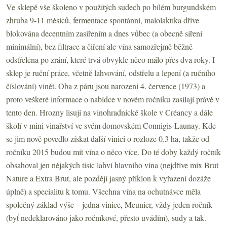
Ve sklepě vše školeno v použitých sudech po bílém burgundském
zhruba 9-11 měsíců, fermentace spontánní, malolaktika dříve
blokována decentním zasířením a dnes vůbec (a obecně síření
minimální), bez filtrace a čiření ale vína samozřejmě běžně
odstřelena po zrání, které trvá obvykle něco málo přes dva roky. I
sklep je ruční práce, včetně lahvování, odstřelu a lepení (a ručního
číslování) vinět. Oba z páru jsou narozeni 4. července (1973) a
proto veškeré informace o nabídce v novém ročníku zasílají právě v
tento den. Hrozny lisují na vinohradnické škole v Créancy a dále
školí v mini vinařství ve svém domovském Connigis-Launay. Kde
se jim nově povedlo získat další vinici o rozloze 0.3 ha, takže od
ročníku 2015 budou mít vína o něco více. Do té doby každý ročník
obsahoval jen nějakých tisíc lahví hlavního vína (nejdříve mix Brut
Nature a Extra Brut, ale později jasný příklon k vyřazení dozáže
úplně) a specialitu k tomu. Všechna vína na ochutnávce měla
společný základ výše – jedna vinice, Meunier, vždy jeden ročník
(byť nedeklarováno jako ročníkové, přesto uvádím), sudy a tak.