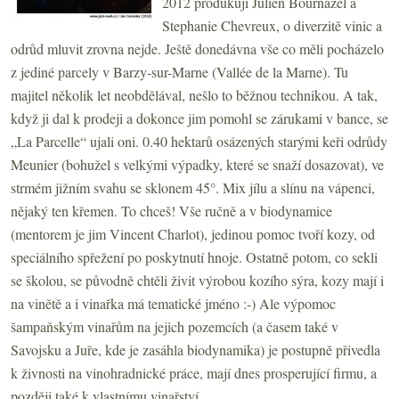
2012 produkují Julien Bournazel a
Stephanie Chevreux, o diverzitě vinic a
odrůd mluvit zrovna nejde. Ještě donedávna vše co měli pocházelo
z jediné parcely v Barzy-sur-Marne (Vallée de la Marne). Tu
majitel několik let neobdělával, nešlo to běžnou technikou. A tak,
když ji dal k prodeji a dokonce jim pomohl se zárukami v bance, se
„La Parcelle“ ujali oni. 0.40 hektarů osázených starými keři odrůdy
Meunier (bohužel s velkými výpadky, které se snaží dosazovat), ve
strmém jižním svahu se sklonem 45°. Mix jílu a slínu na vápenci,
nějaký ten křemen. To chceš! Vše ručně a v biodynamice
(mentorem je jim Vincent Charlot), jedinou pomoc tvoří kozy, od
speciálního spřežení po poskytnutí hnoje. Ostatně potom, co sekli
se školou, se původně chtěli živit výrobou kozího sýra, kozy mají i
na vinětě a i vinařka má tematické jméno :-) Ale výpomoc
šampaňským vinařům na jejich pozemcích (a časem také v
Savojsku a Juře, kde je zasáhla biodynamika) je postupně přivedla
k živnosti na vinohradnické práce, mají dnes prosperující firmu, a
později také k vlastnímu vinařství.