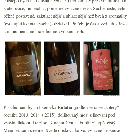
Naslepo bych fakt dostat nechtěl :-) Poměrně expresivní aromatika,
žluté ovoce, mineralita, poměrně výrazně dřevo. Suché, čisté, velmi
pěkně postavené, zakulacenější a uhlazenější než bych z aromatiky
(evokující kvanta kyselin) očekával. Potřebuje čas a vzduch, dřevo
tam momentálně hraje hodně výraznou roli.
Ratafia
K ochutnání byla i likérovka
(podle všeho ze „solery“
ročníku 2013, 2014 a 2015), dolihovaný mošt z lisování pod
vyšším tlakem (který se už nepoužívá na bubliny), opět čistý
Meunier, samozřejmě. Světle oříšková barva, výrazně hroznové,