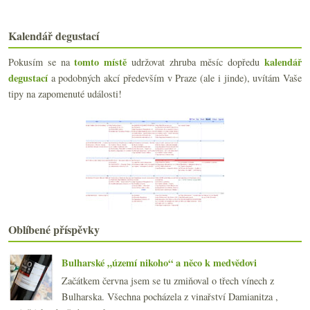
Rukodělná šampaňská Chevreux-Bournazel
Zkoumání bodu G
Kalendář degustací
Shnilý ročník, Emirates a víno, o naturálnu, ceny ...
Naturální festivaly a dvakrát z Národního parku
tomto místě
kalendář
Pokusím se na
udržovat zhruba měsíc dopředu
Suché furminty a lipoviny od Szepsyho k hokeji
degustací
a podobných akcí především v Praze (ale i jinde), uvítám Vaše
Pětkrát jurský pelikán
tipy na zapomenuté události!
Zweigelt, Korea a pivo od Judith Beck
Plný pozitivních dojmů zpátky doma
NYC pije naturální Čechy a Moravu
dubna
(19)
►
března
(21)
►
února
(20)
►
ledna
(22)
►
2017
(240)
►
Oblíbené příspěvky
2016
(250)
►
2015
(251)
►
2014
(254)
Bulharské „území nikoho“ a něco k medvědovi
►
2013
(249)
►
Začátkem června jsem se tu zmiňoval o třech vínech z
2012
(254)
►
Bulharska. Všechna pocházela z vinařství Damianitza ,