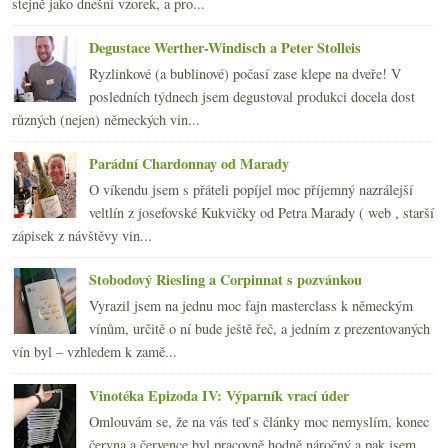
2011
(252)
►
stejně jako dnešní vzorek, a pro...
2010
(249)
►
Degustace Werther-Windisch a Peter Stolleis
2009
(249)
►
2008
(270)
►
Ryzlinkové (a bublinové) počasí zase klepe na dveře! V
2007
(108)
posledních týdnech jsem degustoval produkci docela dost
►
různých (nejen) německých vin...
Parádní Chardonnay od Marady
O víkendu jsem s přáteli popíjel moc příjemný nazrálejší
veltlín z josefovské Kukvičky od Petra Marady ( web , starší
zápisek z návštěvy vin...
Stobodový Riesling a Corpinnat s pozvánkou
Vyrazil jsem na jednu moc fajn masterclass k německým
vínům, určitě o ní bude ještě řeč, a jedním z prezentovaných
vín byl – vzhledem k zamě...
Vinotéka Epizoda IV: Výparník vrací úder
Omlouvám se, že na vás teď s články moc nemyslím, konec
června a července byl pracovně hodně náročný a pak jsem