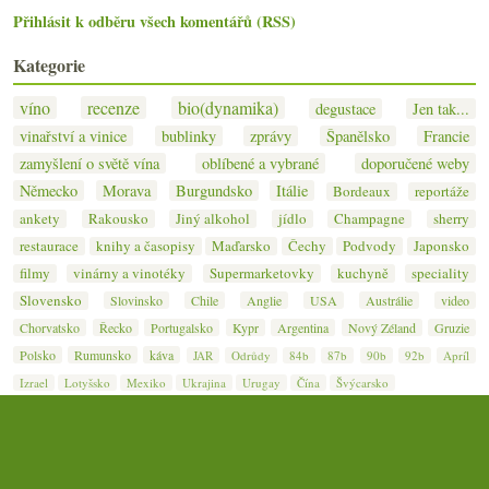
Přihlásit k odběru všech komentářů (RSS)
Kategorie
víno
recenze
bio(dynamika)
degustace
Jen tak...
vinařství a vinice
bublinky
zprávy
Španělsko
Francie
zamyšlení o světě vína
oblíbené a vybrané
doporučené weby
Německo
Morava
Burgundsko
Itálie
Bordeaux
reportáže
ankety
Rakousko
Jiný alkohol
jídlo
Champagne
sherry
restaurace
knihy a časopisy
Maďarsko
Čechy
Podvody
Japonsko
filmy
vinárny a vinotéky
Supermarketovky
kuchyně
speciality
Slovensko
Slovinsko
Chile
Anglie
USA
Austrálie
video
Chorvatsko
Řecko
Portugalsko
Kypr
Argentina
Nový Zéland
Gruzie
Polsko
Rumunsko
káva
JAR
Odrůdy
84b
87b
90b
92b
Apríl
Izrael
Lotyšsko
Mexiko
Ukrajina
Urugay
Čína
Švýcarsko