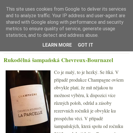
This site uses cookies from Google to deliver its services
and to analyze traffic. Your IP address and user-agent are
shared with Google along with performance and security
metrics to ensure quality of service, generate usage
statistics, and to detect and address abuse.
☰ Menu
LEARN MORE
GOT IT
ČTVRTEK 17. KVĚTNA 2018
Rukodělná šampaňská Chevreux-Bournazel
Co je malý, to je hezký. Se říká. V
případě produkce Champagne ovšem
obvykle platí, že mít nějakou tu
možnost výběru, k dispozici více
různých poloh, odrůd a zásoby
rezervních ročníků je obvykle ku
prospěchu věci. V případě
šampaňských, která spolu od ročníku