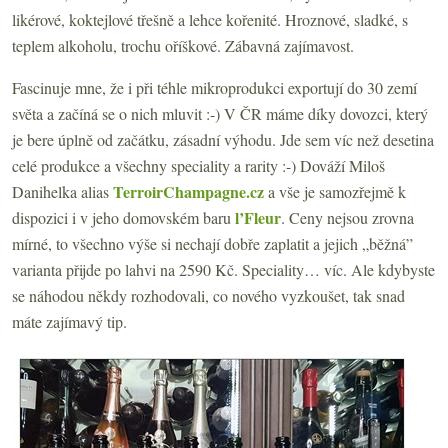
likérové, koktejlové třešně a lehce kořenité. Hroznové, sladké, s
teplem alkoholu, trochu oříškové. Zábavná zajímavost.
Fascinuje mne, že i při téhle mikroprodukci exportují do 30 zemí
světa a začíná se o nich mluvit :-) V ČR máme díky dovozci, který
je bere úplně od začátku, zásadní výhodu. Jde sem víc než desetina
celé produkce a všechny speciality a rarity :-) Dováží Miloš
TerroirChampagne.cz
Danihelka alias
a vše je samozřejmě k
l’Fleur
dispozici i v jeho domovském baru
. Ceny nejsou zrovna
mírné, to všechno výše si nechají dobře zaplatit a jejich „běžná”
varianta přijde po lahvi na 2590 Kč. Speciality… víc. Ale kdybyste
se náhodou někdy rozhodovali, co nového vyzkoušet, tak snad
máte zajímavý tip.