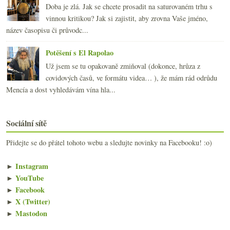
Doba je zlá. Jak se chcete prosadit na saturovaném trhu s
vinnou kritikou? Jak si zajistit, aby zrovna Vaše jméno,
název časopisu či průvodc...
Potěšení s El Rapolao
Už jsem se tu opakovaně zmiňoval (dokonce, hrůza z
covidových časů, ve formátu videa… ), že mám rád odrůdu
Mencía a dost vyhledávám vína hla...
Sociální sítě
Přidejte se do přátel tohoto webu a sledujte novinky na Facebooku! :o)
►
Instagram
►
YouTube
►
Facebook
►
X (Twitter)
►
Mastodon