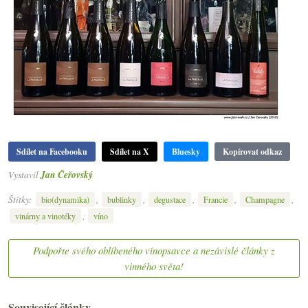
Sdílet na Facebooku
Sdílet na X
Bluesky
Kopírovat odkaz
Vystavil
Jan Čeřovský
Štítky:
,
,
,
,
,
bio(dynamika)
bublinky
degustace
Francie
Champagne
,
vinárny a vinotéky
víno
Podpořte svého oblíbeného vínopsavce a nezávislé články z
vinného světa!
Související články