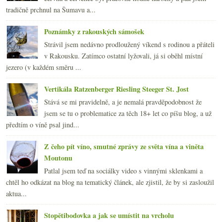
tradičně prchnul na Šumavu a...
Poznámky z rakouských sámošek
Strávil jsem nedávno prodloužený víkend s rodinou a přáteli
v Rakousku. Zatímco ostatní lyžovali, já si oběhl místní
jezero (v každém směru ...
Vertikála Ratzenberger Riesling Steeger St. Jost
Stává se mi pravidelně, a je nemalá pravděpodobnost že
jsem se tu o problematice za těch 18+ let co píšu blog, a už
předtím o víně psal jind...
Z čeho pít víno, smutné zprávy ze světa vína a viněta
Moutonu
Patlal jsem teď na sociálky video s vinnými sklenkami a
chtěl ho odkázat na blog na tematický článek, ale zjistil, že by si zasloužil
aktua...
Stopětibodovka a jak se umístit na vrcholu