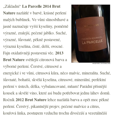
La Parcelle 2014 Brut
„Základní“
Nature
nazlátlé v barvě, krásné perlení
malých bublinek. Ve vůni slinosbíhavé a
jasně naznačuje vyšší kyseliny, poměrně
výrazné, zralejší, pečené jablko. Suché,
výrazné, šťavnaté, pěkně postavené,
výrazná kyselina, čisté, delší, ovocné.
2013
Fajn oxidativněji postavená věc.
Brut Nature
světlejší citronová barva a
výborné perlení. Čerstvé, citrusové a
energické i ve vůni, citrusová kůra, něco malvic, mineralita. Suché,
šťavnaté, bohatší, skvělá kyselina, citrusové, minerální, perfektní
perlení v ústech, délka, vybalancované, mňam! Parádní přísnější
kousek a skvělé víno, které asi budu potřebovat jednu láhev domů.
2012 Brut Nature
Ročník
lehce nazlátlá barva a opět moc pěkné
perlení.
Čerstvý, pikantnější projev, pečené malvice a citrus,
kouřová linka, postupem vzduchu trochu divočejší a vegetálnější