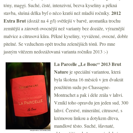
tóny, maggi. Suché, čisté, intenzivní, bezva kyseliny a pěkná
2012
stavba, slušná délka byť o něco kratší než mladší ročníky.
Extra Brut
(dozáž na 4 g/l) světlejší v barvě, aromatika trochu
zemitější a zároveň ovocnější než varianty bez dozáže, výraznější
malvice a citrusová kůra. Pěkné kyseliny, vyvážené, ovocné, dobře
pitelné. Se vzduchem opět trochu zelenějších tónů. Pro mne
jasným vítězem nedozážovaná varianta ročníku 2013 :-)
La Parcelle „Le Bouc“ 2013 Brut
Nature
je speciální variantou, která
byla školena 16 měsíců v jen dvakrát
použitém sudu po Chassagne-
Montrachet a pak i déle zrála v lahvi.
Vznikl toho opravdu jen jeden sud, 300
lahví. Čerstvé, minerální, citrusové, s
krémovou linkou a dotykem dřeva,
mandlové těsto. Suché, šťavnaté,