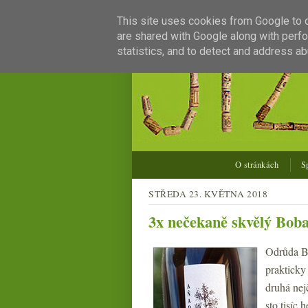
This site uses cookies from Google to de
are shared with Google along with perfo
statistics, and to detect and address ab
O stránkách
S
STŘEDA 23. KVĚTNA 2018
3x nečekaně skvělý Bob
Odrůda Bo
prakticky
druhá nej
sto tisíc 