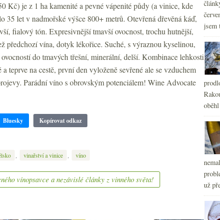
článk
0 Kč) je z 1 ha kamenité a pevné vápenité půdy (a vinice, kde
červe
olo 35 let v nadmořské výšce 800+ metrů. Otevřená dřevěná káď,
jsem 
í, fialový tón. Expresivnější tmavší ovocnost, trochu hutnější,
než předchozí vína, dotyk lékořice. Suché, s výraznou kyselinou,
 ovocností do tmavých třešní, minerální, delší. Kombinace lehkosti
vé a teprve na cestě, první den vyloženě sevřené ale se vzduchem
é projevy. Parádní víno s obrovským potenciálem! Wine Advocate
prodl
Rakou
oběhl
Bluesky
Kopírovat odkaz
,
,
ělsko
vinařství a vinice
víno
nemal
probl
ného vínopsavce a nezávislé články z vinného světa!
už pře