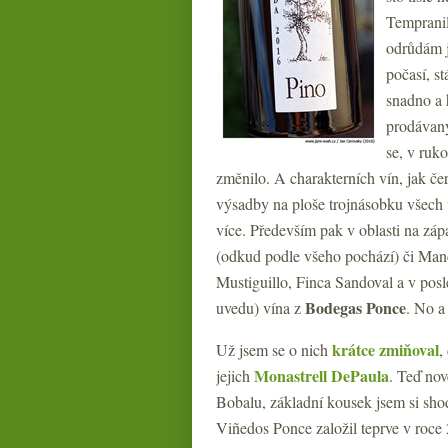
Tempranil
odrůdám j
počasí, s
snadno a 
prodávaný
se, v ruk
změnilo. A charakterních vín, jak čer
výsadby na ploše trojnásobku všech 
více. Především pak v oblasti na zá
(odkud podle všeho pochází) či Manc
Mustiguillo, Finca Sandoval a v posl
Bodegas Ponce
uvedu) vína z
. No a
krátce zmiňoval
Už jsem se o nich
,
Monastrell DePaula
jejich
. Teď nov
Bobalu, základní kousek jsem si sho
Viñedos Ponce založil teprve v roce