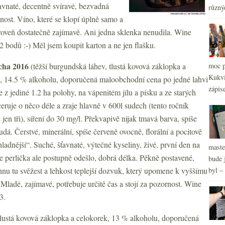
ťavnaté, decentně svíravé, bezvadná
2
různý
►
lnost. Víno, které se klopí úplně samo a
2
►
2
oveň dostatečně zajímavě. Ani jedna sklenka nenudila. Wine
►
2
►
bodů :-) Měl jsem koupit karton a ne jen flašku.
cha 2016
(těžší burgundská láhev, tlustá kovová záklopka a
moc p
Kukvi
, 14.5 % alkoholu, doporučená maloobchodní cena po jedné lahvi
zápis
 z jediné 1.2 ha polohy, na vápenitém jílu a písku a ze starých
eruje o něco déle a zraje hlavně v 600l sudech (tento ročník
jen tři), síření do 30 mg/l. Překvapivě nijak tmavá barva, spíše
udá. Čerstvé, minerální, spíše červeně ovocně, florální a pocitově
hladnější“. Suché, šťavnaté, výtečné kyseliny, živé, první den na
maste
e perlička ale postupně odešlo, dobrá délka. Pěkně postavené,
bude 
hnu tu svěžest a lehkost teplejší dozvuk, který upomene k vyššímu
byl –
 Mladé, zajímavé, potřebuje určitě čas a stojí za pozornost. Wine
3.
 tlustá kovová záklopka a celokorek, 13 % alkoholu, doporučená