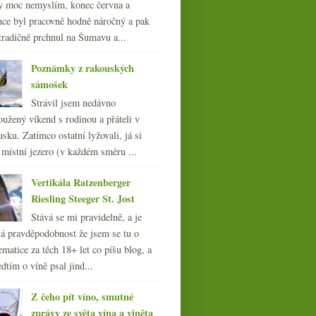
y moc nemyslím, konec června a
nce byl pracovně hodně náročný a pak
tradičně prchnul na Šumavu a...
Poznámky z rakouských
sámošek
Strávil jsem nedávno
oužený víkend s rodinou a přáteli v
sku. Zatímco ostatní lyžovali, já si
 místní jezero (v každém směru ...
Vertikála Ratzenberger
Riesling Steeger St. Jost
Stává se mi pravidelně, a je
á pravděpodobnost že jsem se tu o
ematice za těch 18+ let co píšu blog, a
dtím o víně psal jind...
Z čeho pít víno, smutné
zprávy ze světa vína a viněta