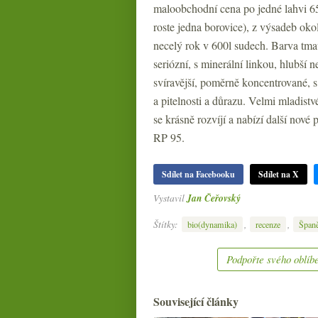
maloobchodní cena po jedné lahvi 65
roste jedna borovice), z výsadeb ok
necelý rok v 600l sudech. Barva tmavš
seriózní, s minerální linkou, hlubší 
svíravější, poměrně koncentrované, s
a pitelnosti a důrazu. Velmi mladist
se krásně rozvíjí a nabízí další nov
RP 95.
Sdílet na Facebooku
Sdílet na X
Vystavil
Jan Čeřovský
Štítky:
,
,
bio(dynamika)
recenze
Špan
Podpořte svého oblíbe
Související články