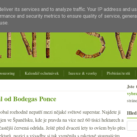
liver its services and to analyze traffic. Your IP address and u
rmance and security metrics to ensure quality of service, gener
use.
ponzoring
Kalendář ochutnávek
Inzerce & vzorky
Přebírání textů
Jste 
vybr
al od Bodegas Ponce
strán
bal rozhodně nepatří mezi nějaké světové superstar. Najdete ji
Hled
 jen ve Španělsku, kde je pravda na více než 60 tisíci hektarech a
častější červená odrůda. Ještě před dvaceti lety to ovšem bylo přes
hektarů, pozici a výsadby si tak vyměnila s raketově stoupajícím