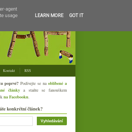
ser-agent
ate usage
LEARN MORE
GOT IT
Kontakt
RSS
tu poprvé?
oblíbené a
Podívejte se na
ané články
a staňte se fanouškem
na Facebooku
ek
.
áte konkrétní článek?