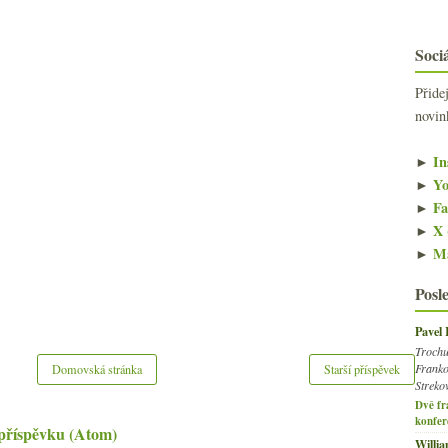
Sociá
Přide
novin
►
In
►
Yo
►
Fa
►
X 
►
Ma
Posl
Pavel
Trochu
Franko
Domovská stránka
Starší příspěvek
Streko
Dvě fr
konfer
příspěvku (Atom)
Willi