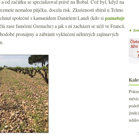
) a od začátku se specializoval právě na Bobal. Což byl, když na
 vezmete nemalou půjčku, docela risk. Zkušenosti sbíral u Telmo
pamatuje
dchnul společně s kamarádem Danielem Landi (kdo si
dělá zase famózní Grenache) a jak s ní zacházet se učil ve Francii.
▼ Zobr
uhodobé pronájmy a zabránit vyklučení některých zajímavých
n.
Kale
Poku
měs
podo
jind
událo