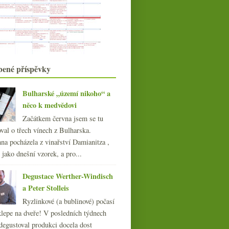
Národního parku
Suché furminty a lipoviny od
Szepsyho k hokeji
Pětkrát jurský pelikán
Zweigelt, Korea a pivo od Judith
Beck
Plný pozitivních dojmů zpátky
bené příspěvky
doma
NYC pije naturální Čechy a Moravu
Bulharské „území nikoho“ a
dubna
(19)
►
něco k medvědovi
března
(21)
►
Začátkem června jsem se tu
února
(20)
►
val o třech vínech z Bulharska.
ledna
(22)
►
na pocházela z vinařství Damianitza ,
017
(240)
ě jako dnešní vzorek, a pro...
016
(250)
Degustace Werther-Windisch
015
(251)
a Peter Stolleis
014
(254)
013
(249)
Ryzlinkové (a bublinové) počasí
012
(254)
klepe na dveře! V posledních týdnech
011
degustoval produkci docela dost
(252)