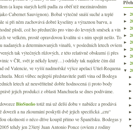
Přeh
lem (a kupa starých keřů padla za oběť též mezinárodním
2
ako Cabernet Sauvignon). Bobal výtečně snáší suché a teplé
►
2
tále si při něm zachovává dobré kyseliny a výraznou barvu, a
►
2
►
hodně plodí, což ho předurčilo pro víno do levných směsek a vín
2
►
ch ve velkém, prostě opravdovou kvalitu si s ním spojit nešlo. To
2
►
ou nadaných a determinovaných vinařů, v posledních letech ovšem
2
►
vených tak výtečných růžových, z této relativně obskurní (i přes
2
►
vinic v ČR, svět je někdy krutý…) odrůdy tak najdete čím dál
2
►
pad od Valencie, ve vyšší nadmořské výšce apelací Utiel-Requena
2
▼
huela. Mezi vůbec nejlepší představitele patří vína od Bodega
edních letech až neuvěřitelně dobře hodnocená (i proto body
 právě jejich produkci z oblasti Manchuela se dnes podíváme.
BioSueňo
 dovozce
totiž má už delší dobu v nabídce a prodává
ě dovezli a na zkoumání poskytli dvě jejich specifická „cru“
dou okolností o něco dříve koupil přímo ve Španělsku. Bodegas y
 2005 tehdy jen 23letý Juan Antonio Ponce (ovšem z rodiny