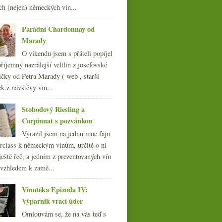
010
ch (nejen) německých vin...
(249)
009
(249)
Parádní Chardonnay od
008
(270)
Marady
007
(108)
O víkendu jsem s přáteli popíjel
říjemný nazrálejší veltlín z josefovské
čky od Petra Marady ( web , starší
ek z návštěvy vin...
Stobodový Riesling a
Corpinnat s pozvánkou
Vyrazil jsem na jednu moc fajn
rclass k německým vínům, určitě o ní
ještě řeč, a jedním z prezentovaných vín
 vzhledem k zamě...
Vinotéka Epizoda IV:
Výparník vrací úder
Omlouvám se, že na vás teď s