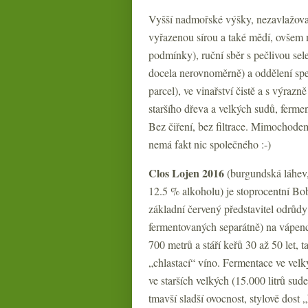
Vyšší nadmořské výšky, nezavlažovan
vyřazenou sírou a také mědí, ovšem 
podmínky), ruční sběr s pečlivou sel
docela nerovnoměrně) a oddělení spe
parcel), ve vinařství čistě a s výra
staršího dřeva a velkých sudů, ferm
Bez čiření, bez filtrace. Mimochode
nemá fakt nic společného :-)
Clos Lojen 2016
(burgundská láhev,
12.5 % alkoholu) je stoprocentní Boba
základní červený představitel odrůd
fermentovaných separátně) na vápenc
700 metrů a stáří keřů 30 až 50 let, 
„chlastací“ víno. Fermentace ve velk
ve starších velkých (15.000 litrů sud
tmavší sladší ovocnost, stylově dost 