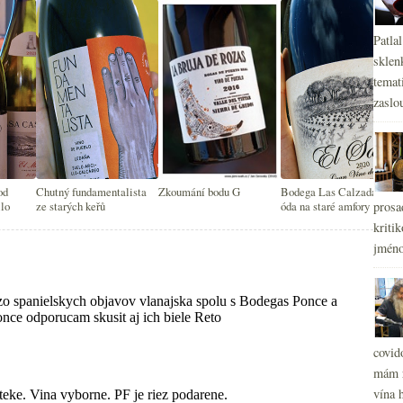
Patla
sklen
temati
zaslou
od
Chutný fundamentalista
Zkoumání bodu G
Bodega Las Calzadas a
llo
ze starých keřů
óda na staré amfory
prosa
kritik
jméno
covid
mám r
vína h