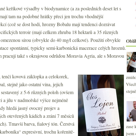
é keříkové výsadby v biodynamice (a za posledních deset let s
mají tam na podobné hrátky přeci jen trochu vhodnější
ekcí (což se dost hodí, hrozny Bobalu mají tendenci dozrávat
cifických terroir (mají celkem zhruba 18 hektarů a 35 různých
zně omezenou sírou (obvykle do 40 mg/l celkové). Použití obvykle
Oblí
entace spontánní, typicky semi-karbonická macerace celých hroznů.
m pracují také s okrajovou odrůdou Moravia Agria, ale s Moravou
 tenčí kovová záklopka a celokorek,
zmiňo
l, stejně jako ostatní vína, jejich
Všech
2
►
stejn
y sestavený z 5-6 různých poloh (ovšem
2
►
i a jílu v nadmořské výšce nejméně
2
►
tady hledá jasný ovocný projev a
2
►
ých otevřených kádích a zrání 7 měsíců
2
►
ech). Tmavší barva, fialový tón. Čerstvá
2
zase 
►
„karbonika“ expresivní, trochu kořenitě-
2
jsem 
►