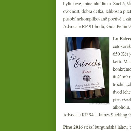
bylinkové, minerální linka. Suché, š
ovocnost, dobrá délka, lehkost a pite
působí nekomplikovaně poctivě a zár
Advocate RP 91 bodů, Guía Peñín 92 
La Estre
celokorek
650 Kč) je
keřů. Mac
konkrétně 
třešňově r
trochu „c
úvod lehc
přes všec
alkoholu.
Advocate RP 94+, James Suckling 9
Pino 2016
(těžší burgundská láhev,