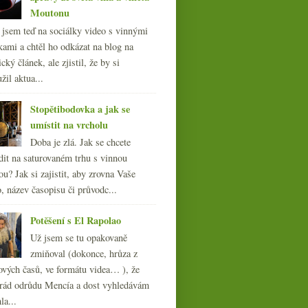
Moutonu
l jsem teď na sociálky video s vinnými
kami a chtěl ho odkázat na blog na
cký článek, ale zjistil, že by si
žil aktua...
Stopětibodovka a jak se
umístit na vrcholu
Doba je zlá. Jak se chcete
Červené z Rías Baixas?
Rozhodně ano!
dit na saturovaném trhu s vinnou
ou? Jak si zajistit, aby zrovna Vaše
, název časopisu či průvodc...
Potěšení s El Rapolao
Už jsem se tu opakovaně
zmiňoval (dokonce, hrůza z
ových časů, ve formátu videa… ), že
ád odrůdu Mencía a dost vyhledávám
la...