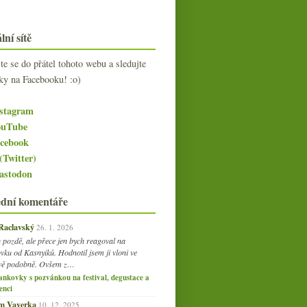
lní sítě
jte se do přátel tohoto webu a sledujte
ky na Facebooku! :o)
stagram
uTube
cebook
(Twitter)
stodon
ední komentáře
 Raclavský
26. 1. 2026
 pozdě, ale přece jen bych reagoval na
vku od Kasnyiků. Hodnotil jsem ji vloni ve
vě podobně. Ovšem z…
ankovky s pozvánkou na festival, degustace a
enci
am Vaverka
10. 12. 2025