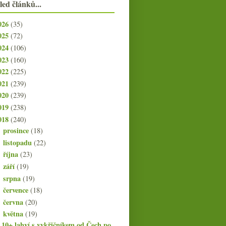
led článků...
026
(35)
025
(72)
024
(106)
023
(160)
022
(225)
021
(239)
020
(239)
019
(238)
018
(240)
prosince
(18)
►
listopadu
(22)
►
října
(23)
►
září
(19)
►
srpna
(19)
►
července
(18)
►
června
(20)
►
května
(19)
▼
10+ lahví s vykřičníkem od Čech po