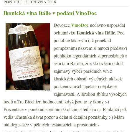
PONDĚLÍ 12. BŘEZNA 2018
Ikonická vína Itálie v podání VinoDoc
VinoDoc
Dovozce
nedávno uspořádal
Ikonická vína Itálie
ochutnávku
. Pod
podobně lákavým (až poněkud
pompézním) názvem si mnozí představí
přehlídku legendárních supertoskánců a
sem tam Barolo, zde šlo ovšem o dost
zajímavý výběr parádních vín z
klasických oblastí, výtečných ukázek
podceňovaných apelací i nějaké té
zajímavosti. A širokou sbírku vysokých
bodů a Tre Bicchieri hodnocení, když jsou to ty ikony :-)
Prezentace v poněkud sterilním školícím středisku na Pankráci pak
vedla účastníka dávat pozor a dělat si detailní poznámky ;-) Mám
rád degustace v pěkných restauracích a prostorách s