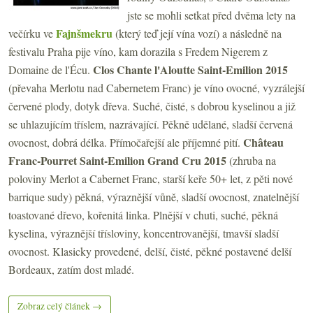
jste se mohli setkat před dvěma lety na
Fajnšmekru
večírku ve
(který teď její vína vozí) a následně na
festivalu Praha pije víno, kam dorazila s Fredem Nigerem z
Clos Chante l'Aloutte Saint-Emilion 2015
Domaine de l'Écu.
(převaha Merlotu nad Cabernetem Franc) je víno ovocné, vyzrálejší
červené plody, dotyk dřeva. Suché, čisté, s dobrou kyselinou a již
se uhlazujícím tříslem, nazrávající. Pěkně udělané, sladší červená
Château
ovocnost, dobrá délka. Přímočařejší ale příjemné pití.
Franc-Pourret Saint-Emilion Grand Cru 2015
(zhruba na
poloviny Merlot a Cabernet Franc, starší keře 50+ let, z pěti nové
barrique sudy) pěkná, výraznější vůně, sladší ovocnost, znatelnější
toastované dřevo, kořenitá linka. Plnější v chuti, suché, pěkná
kyselina, výraznější třísloviny, koncentrovanější, tmavší sladší
ovocnost. Klasicky provedené, delší, čisté, pěkné postavené delší
Bordeaux, zatím dost mladé.
Zobraz celý článek →