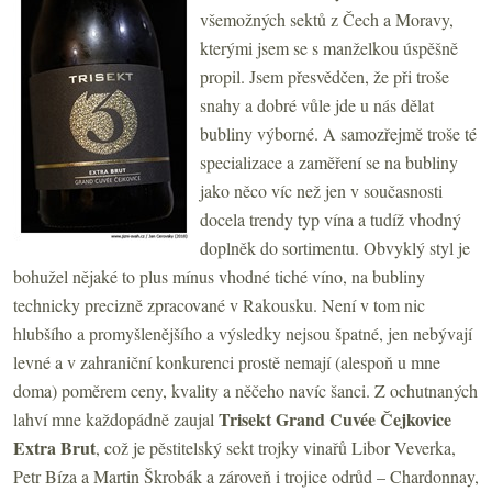
všemožných sektů z Čech a Moravy,
kterými jsem se s manželkou úspěšně
propil. Jsem přesvědčen, že při troše
snahy a dobré vůle jde u nás dělat
bubliny výborné. A samozřejmě troše té
specializace a zaměření se na bubliny
jako něco víc než jen v současnosti
docela trendy typ vína a tudíž vhodný
doplněk do sortimentu. Obvyklý styl je
bohužel nějaké to plus mínus vhodné tiché víno, na bubliny
technicky precizně zpracované v Rakousku. Není v tom nic
hlubšího a promyšlenějšího a výsledky nejsou špatné, jen nebývají
levné a v zahraniční konkurenci prostě nemají (alespoň u mne
doma) poměrem ceny, kvality a něčeho navíc šanci. Z ochutnaných
Trisekt Grand Cuvée Čejkovice
lahví mne každopádně zaujal
Extra Brut
, což je pěstitelský sekt trojky vinařů Libor Veverka,
Petr Bíza a Martin Škrobák a zároveň i trojice odrůd – Chardonnay,