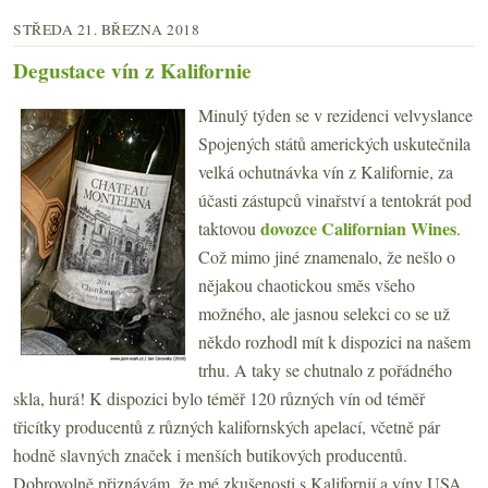
STŘEDA 21. BŘEZNA 2018
Degustace vín z Kalifornie
Minulý týden se v rezidenci velvyslance
Spojených států amerických uskutečnila
velká ochutnávka vín z Kalifornie, za
účasti zástupců vinařství a tentokrát pod
dovozce Californian Wines
taktovou
.
Což mimo jiné znamenalo, že nešlo o
nějakou chaotickou směs všeho
možného, ale jasnou selekci co se už
někdo rozhodl mít k dispozici na našem
trhu. A taky se chutnalo z pořádného
skla, hurá! K dispozici bylo téměř 120 různých vín od téměř
třicítky producentů z různých kalifornských apelací, včetně pár
hodně slavných značek i menších butikových producentů.
Dobrovolně přiznávám, že mé zkušenosti s Kalifornií a víny USA