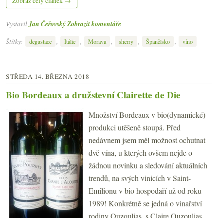
Zobraz celý článek →
Vystavil
Jan Čeřovský
Zobrazit komentáře
Štítky:
,
,
,
,
,
degustace
Itálie
Morava
sherry
Španělsko
víno
STŘEDA 14. BŘEZNA 2018
Bio Bordeaux a družstevní Clairette de Die
Množství Bordeaux v bio(dynamické)
produkci utěšeně stoupá. Před
nedávnem jsem měl možnost ochutnat
dvě vína, u kterých ovšem nejde o
žádnou novinku a sledování aktuálních
trendů, na svých vinicích v Saint-
Emilionu v bio hospodaří už od roku
1989! Konkrétně se jedná o vinařství
rodiny Ouzoulias, s Claire Ouzoulias