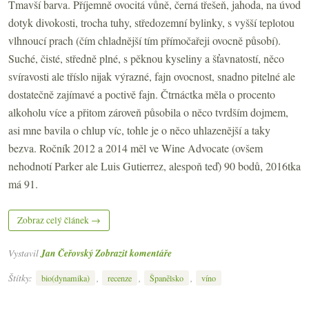
Tmavší barva. Příjemně ovocitá vůně, černá třešeň, jahoda, na úvod
dotyk divokosti, trocha tuhy, středozemní bylinky, s vyšší teplotou
vlhnoucí prach (čím chladnější tím přímočařeji ovocně působí).
Suché, čisté, středně plné, s pěknou kyseliny a šťavnatostí, něco
svíravosti ale tříslo nijak výrazné, fajn ovocnost, snadno pitelné ale
dostatečně zajímavé a poctivě fajn. Čtrnáctka měla o procento
alkoholu více a přitom zároveň působila o něco tvrdším dojmem,
asi mne bavila o chlup víc, tohle je o něco uhlazenější a taky
bezva. Ročník 2012 a 2014 měl ve Wine Advocate (ovšem
nehodnotí Parker ale Luis Gutierrez, alespoň teď) 90 bodů, 2016tka
má 91.
Zobraz celý článek →
Vystavil
Jan Čeřovský
Zobrazit komentáře
Štítky:
,
,
,
bio(dynamika)
recenze
Španělsko
víno