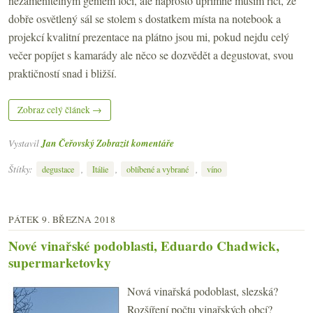
nezaměnitelným geniem loci, ale naprosto upřímně musím říct, že
dobře osvětlený sál se stolem s dostatkem místa na notebook a
projekcí kvalitní prezentace na plátno jsou mi, pokud nejdu celý
večer popíjet s kamarády ale něco se dozvědět a degustovat, svou
praktičností snad i bližší.
Zobraz celý článek →
Vystavil
Jan Čeřovský
Zobrazit komentáře
Štítky:
,
,
,
degustace
Itálie
oblíbené a vybrané
víno
PÁTEK 9. BŘEZNA 2018
Nové vinařské podoblasti, Eduardo Chadwick,
supermarketovky
Nová vinařská podoblast, slezská?
Rozšíření počtu vinařských obcí?