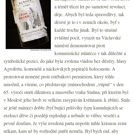
a téměř třicet let po sametové revoluci,
děje. Abych byl teda spravedlivý, tak
děsivé je to i v zemích okolo, byť v
každé trochu jinak. Byl to strašně
zvláštní pocit, vyrazit na Václavské
náměstí demonstrovat proti
komunistické mlátičce v tak důležité a
symbolické pozici, do jaké byla zvolena vládou bez důvěry, hlasy
Agrofertu, komoušů a náckovských popíračů holocaustu. A
protestovat neméně proti estébákovi premiérem, který tohle
umožnil, a všemu, co představuje (mimochodem „vtipně“ v den
65. výročí smrti diktátora a masového vraha Stalina, při kterém byl
v Moskvě jeho hrob ve velkém zasypáván květinami, k zblití). Stále
se ještě mám(e) dobře (byť bující průšvihy typu kumulujících se
exekucí dříve či později explodují a nebude to vůbec veselé) a
pevně doufám, že výše uvedená parta nepošle tuhle krásnou zemi
někam, kam už by rozhodně patřit neměla. Byl bych rád, aby