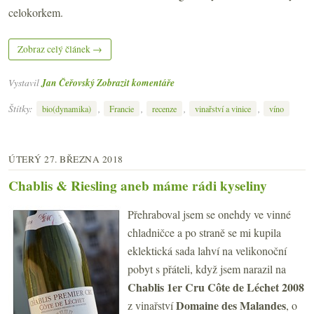
celokorkem.
Zobraz celý článek →
Vystavil
Jan Čeřovský
Zobrazit komentáře
Štítky:
,
,
,
,
bio(dynamika)
Francie
recenze
vinařství a vinice
víno
ÚTERÝ 27. BŘEZNA 2018
Chablis & Riesling aneb máme rádi kyseliny
Přehraboval jsem se onehdy ve vinné
chladničce a po straně se mi kupila
eklektická sada lahví na velikonoční
pobyt s přáteli, když jsem narazil na
Chablis 1er Cru Côte de Léchet 2008
Domaine des Malandes
z vinařství
, o