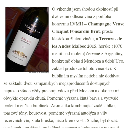
O víkendu jsem shodou okolností pil
dvě velmi odlišná vína z portfolia
Champagne Veuve
koncernu LVMH –
Clicquot Ponsardin Brut
, prostě
Terrazas de
klasickou žlutou vinětu, a
los Andes Malbec 2015
, horské (1070
metrů nad mořem) červené z Argentiny,
konkrétně oblasti Mendoza a údolí Uco,
základ produkce tohoto vinařství. K
bublinám myslím netřeba nic dodávat,
ze základu dvou šampaňských megaproducentů dostupných
naprosto všude vždy preferuji vdovu před Moëtem a dokonce mi
obvykle opravdu chutá. Poměrně výrazná žlutá barva a vytrvalé
perlení menších bublinek. Aromatika kombinující zralé jablko,
toastové tóny, kouřovost, poměrně výrazná autolýza a vliv
rezervních vín, zralá hruška, něco krémovosti. Suché, byť dozáž
jasně znát, vyvážené, opět žlutá ovocnost a krémovost a toastový