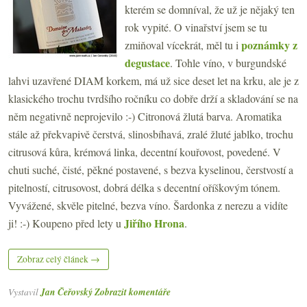
kterém se domníval, že už je nějaký ten
rok vypité. O vinařství jsem se tu
poznámky z
zmiňoval vícekrát, měl tu i
degustace
. Tohle víno, v burgundské
lahvi uzavřené DIAM korkem, má už sice deset let na krku, ale je z
klasického trochu tvrdšího ročníku co dobře drží a skladování se na
něm negativně neprojevilo :-) Citronová žlutá barva. Aromatika
stále až překvapivě čerstvá, slinosbíhavá, zralé žluté jablko, trochu
citrusová kůra, krémová linka, decentní kouřovost, povedené. V
chuti suché, čisté, pěkné postavené, s bezva kyselinou, čerstvostí a
pitelností, citrusovost, dobrá délka s decentní oříškovým tónem.
Vyvážené, skvěle pitelné, bezva víno. Šardonka z nerezu a vidíte
Jiřího Hrona
ji! :-) Koupeno před lety u
.
Zobraz celý článek →
Vystavil
Jan Čeřovský
Zobrazit komentáře