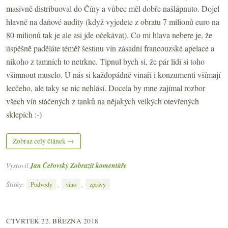
masivně distribuoval do Číny a vůbec měl dobře našlápnuto. Dojel
hlavně na daňové audity (když vyjedete z obratu 7 milionů euro na
80 milionů tak je ale asi jde očekávat). Co mi hlava nebere je, že
úspěšně paděláte téměř šestinu vín zásadní francouzské apelace a
nikoho z tamních to netrkne. Tipnul bych si, že pár lidí si toho
všimnout muselo. U nás si každopádně vinaři i konzumenti všímají
lecčeho, ale taky se nic nehlásí. Docela by mne zajímal rozbor
všech vín stáčených z tanků na nějakých velkých otevřených
sklepích :-)
Zobraz celý článek →
Vystavil
Jan Čeřovský
Zobrazit komentáře
Štítky:
,
,
Podvody
víno
zprávy
ČTVRTEK 22. BŘEZNA 2018