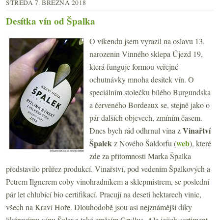
STŘEDA 7. BŘEZNA 2018
Desítka vín od Špalka
O víkendu jsem vyrazil na oslavu 13.
narozenin Vinného sklepa Újezd 19,
která funguje formou veřejné
ochutnávky mnoha desítek vín. O
speciálním stolečku bílého Burgundska
a červeného Bordeaux se, stejně jako o
pár dalších objevech, zmíním časem.
Vinařtví
Dnes bych rád odhrnul vína z
Špalek
web
z Nového Šaldorfu (
), které
zde za přítomnosti Marka Špalka
představilo průřez produkcí. Vinařství, pod vedením Špalkových a
Petrem Ilgnerem coby vinohradníkem a sklepmistrem, se poslední
pár let chlubící bio certifikací. Pracují na deseti hektarech vinic,
všech na Kraví Hoře. Dlouhodobě jsou asi nejznámější díky
likérovému vínu Šaler a také směsím Gryllus. Ale jejich sortiment