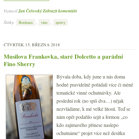
Vystavil
Jan Čeřovský
Zobrazit komentáře
Štítky:
,
,
Bordeaux
víno
zprávy
ČTVRTEK 15. BŘEZNA 2018
Musilova Frankovka, staré Dolcetto a parádní
Fino Sherry
Bývala doba, kdy jsme u nás doma
hodně pravidelně pořádali více či méně
tematické vinné ochutnávky. Ale
poslední rok (no spíš dva…) nějak
nezvládáme, k mé velké lítosti. Teď se
nám opět podařilo sejít a formou „co
kdo zajímavého přinese naslepo
ochutnáme“ projet více než desítku