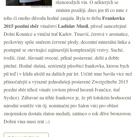
různorodých vín. O některých se
zmíním později, dnes jen tři co mne z
Frankovka
toho či onoho důvodu hodně zaujala. Byla to třeba
2015 pozdní sběr
Ladislav Musil
vinařství
, původ samozřejmě
Dolní Kounice a viniční trať Karlov. Tmavší, čerstvá v aromatice,
peckoviny spíše směrem červené plody, decentní minerální linka a
postupně se otevírající zajímavější komplexnější vrstvy. Suché,
tvrdší, čisté, šťavnatě ovocné, pěkně postavené, delší a dobře
pitelné. Hodně slušná, seriózněji působící frankovka, kterou bych
pil teď i v klidu uložil na dalších pár let. Určitě mne bavila více než
přímočařejší a výrazně jednodušeji postavené Zweigeltrebe 2015
pozdní sběr téhož vinaře (ovšem původ hroznů Ivančice, trať
Syslice). Zábavné na téhle frankovce je, že při loňském hodnocení
národní soutěže vín (tj. nominační pro Salon vín) pro oblast
znojemskou dostala zlatou medaili, zatímco o rok dříve bronzovou.
Dobrá vína musí zrát ;-)