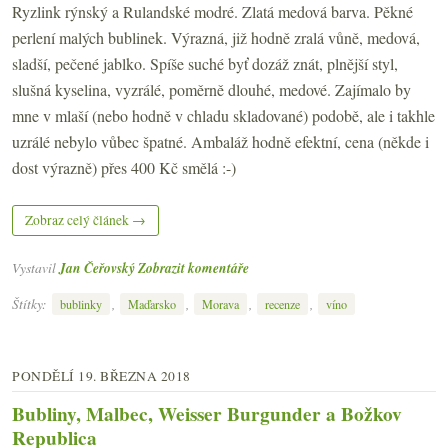
Ryzlink rýnský a Rulandské modré. Zlatá medová barva. Pěkné
perlení malých bublinek. Výrazná, již hodně zralá vůně, medová,
sladší, pečené jablko. Spíše suché byť dozáž znát, plnější styl,
slušná kyselina, vyzrálé, poměrně dlouhé, medové. Zajímalo by
mne v mlaší (nebo hodně v chladu skladované) podobě, ale i takhle
uzrálé nebylo vůbec špatné. Ambaláž hodně efektní, cena (někde i
dost výrazně) přes 400 Kč smělá :-)
Zobraz celý článek →
Vystavil
Jan Čeřovský
Zobrazit komentáře
Štítky:
,
,
,
,
bublinky
Maďarsko
Morava
recenze
víno
PONDĚLÍ 19. BŘEZNA 2018
Bubliny, Malbec, Weisser Burgunder a Božkov
Republica