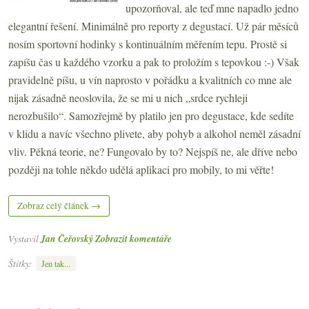
upozorňoval, ale teď mne napadlo jedno
elegantní řešení. Minimálně pro reporty z degustací. Už pár měsíců
nosím sportovní hodinky s kontinuálním měřením tepu. Prostě si
zapíšu čas u každého vzorku a pak to proložím s tepovkou :-) Však
pravidelně píšu, u vín naprosto v pořádku a kvalitních co mne ale
nijak zásadně neoslovila, že se mi u nich „srdce rychleji
nerozbušilo“. Samozřejmě by platilo jen pro degustace, kde sedíte
v klidu a navíc všechno plivete, aby pohyb a alkohol neměl zásadní
vliv. Pěkná teorie, ne? Fungovalo by to? Nejspíš ne, ale dříve nebo
později na tohle někdo udělá aplikaci pro mobily, to mi věřte!
Zobraz celý článek →
Vystavil
Jan Čeřovský
Zobrazit komentáře
Štítky:
Jen tak...