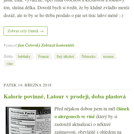
tón, slušná délka. Dovolil bych si tvrdit, že by klidně zvládlo menší
dozáž, ale to by se ho třeba prodalo o pár set tisíc lahví méně :-)
Zobraz celý článek →
Vystavil
Jan Čeřovský
Zobrazit komentáře
Štítky:
,
,
,
,
,
bublinky
Francie
Jiný alkohol
Německo
recenze
víno
PÁTEK 16. BŘEZNA 2018
Kalorie povinně, Latour v prodeji, doba plastová
článek
Před nějakou dobou jsem tu měl
o alergenech ve víně
(který by si
zasloužil aktualizaci o některé
zajímavosti, obzvláště s ohledem na