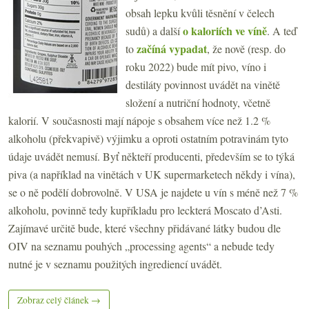
obsah lepku kvůli těsnění v čelech
o kaloriích ve víně
sudů) a další
. A teď
začíná vypadat
to
, že nově (resp. do
roku 2022) bude mít pivo, víno i
destiláty povinnost uvádět na vinětě
složení a nutriční hodnoty, včetně
kalorií. V současnosti mají nápoje s obsahem více než 1.2 %
alkoholu (překvapivě) výjimku a oproti ostatním potravinám tyto
údaje uvádět nemusí. Byť někteří producenti, především se to týká
piva (a například na vinětách v UK supermarketech někdy i vína),
se o ně podělí dobrovolně. V USA je najdete u vín s méně než 7 %
alkoholu, povinně tedy kupříkladu pro leckterá Moscato d’Asti.
Zajímavé určitě bude, které všechny přidávané látky budou dle
OIV na seznamu pouhých „processing agents“ a nebude tedy
nutné je v seznamu použitých ingrediencí uvádět.
Zobraz celý článek →