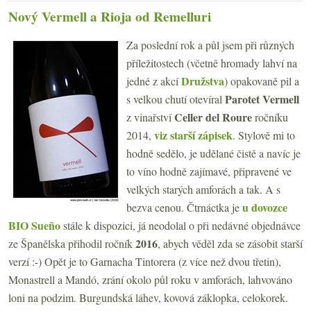
Nový Vermell a Rioja od Remelluri
Za poslední rok a půl jsem při různých
příležitostech (včetně hromady lahví na
Družstva
jedné z akcí
) opakovaně pil a
Parotet
Vermell
s velkou chutí otevíral
Celler del Roure
z vinařství
ročníku
viz starší zápisek
2014,
. Stylově mi to
hodně sedělo, je udělané čistě a navíc je
to víno hodně zajímavé, připravené ve
velkých starých amforách a tak. A s
u dovozce
bezva cenou. Čtrnáctka je
BIO Sueño
stále k dispozici, já neodolal o při nedávné objednávce
2016
ze Španělska přihodil ročník
, abych věděl zda se zásobit starší
verzí :-) Opět je to Garnacha Tintorera (z více než dvou třetin),
Monastrell a Mandó, zrání okolo půl roku v amforách, lahvováno
loni na podzim. Burgundská láhev, kovová záklopka, celokorek.