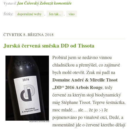
Vystavil
Jan Čeřovský
Zobrazit komentáře
Štítky:
,
,
doporučené weby
Jen tak...
víno
ČTVRTEK 8. BŘEZNA 2018
Jurská červená směska DD od Tissota
Probíral jsem se nedávno vinnou
chladničkou a přemýšlel, co zajímavé
bych mohl otevřít. Zrak mi padl na
Domaine André & Mireille Tissot
„DD“ 2016 Arbois Rouge
, tedy
červené za kterým stojí biodynamický
mág Stéphane Tissot. Teprve šestnáctka,
moc mladé… ale… že jo :-) Je
pojmenováno po vinařově otci, Dedé, a
momentálně jde o červené kterého dělají