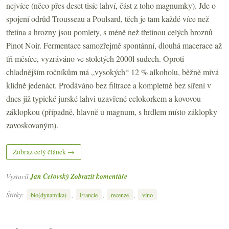
nejvíce (něco přes deset tisíc lahví, část z toho magnumky). Jde o
spojení odrůd Trousseau a Poulsard, těch je tam každé více než
třetina a hrozny jsou pomlety, s méně než třetinou celých hroznů
Pinot Noir. Fermentace samozřejmě spontánní, dlouhá macerace až
tři měsíce, vyzráváno ve stoletých 2000l sudech. Oproti
chladnějším ročníkům má „vysokých“ 12 % alkoholu, běžně mívá
klidně jedenáct. Prodáváno bez filtrace a kompletně bez síření v
dnes již typické jurské lahvi uzavřené celokorkem a kovovou
záklopkou (případně, hlavně u magnum, s hrdlem místo záklopky
zavoskovaným).
Zobraz celý článek →
Vystavil
Jan Čeřovský
Zobrazit komentáře
Štítky:
,
,
,
bio(dynamika)
Francie
recenze
víno