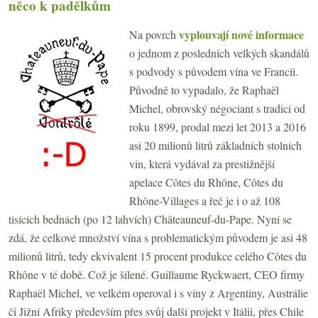
něco k padělkům
vyplouvají nové informace
Na povrch
o jednom z posledních velkých skandálů
s podvody s původem vína ve Francii.
Původně to vypadalo, že Raphaël
Michel, obrovský négociant s tradicí od
roku 1899, prodal mezi let 2013 a 2016
asi 20 milionů litrů základních stolních
vín, která vydával za prestižnější
apelace Côtes du Rhône, Côtes du
Rhône-Villages a řeč je i o až 108
tisících bednách (po 12 lahvích) Châteauneuf-du-Pape. Nyní se
zdá, že celkové množství vína s problematickým původem je asi 48
milionů litrů, tedy ekvivalent 15 procent produkce celého Côtes du
Rhône v té době. Což je šílené. Guillaume Ryckwaert, CEO firmy
Raphaël Michel, ve velkém operoval i s víny z Argentiny, Austrálie
či Jižní Afriky především přes svůj další projekt v Itálii, přes Chile