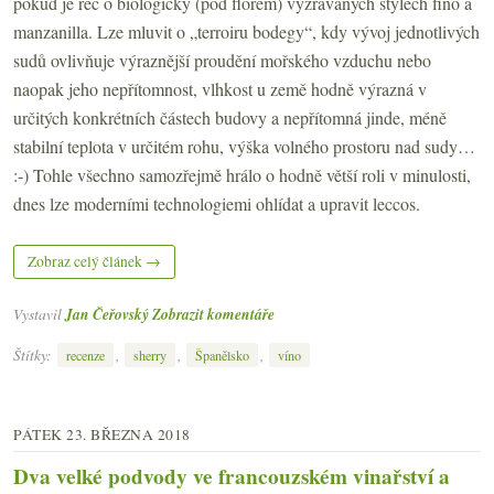
pokud je řeč o biologicky (pod flórem) vyzrávaných stylech fino a
manzanilla. Lze mluvit o „terroiru bodegy“, kdy vývoj jednotlivých
sudů ovlivňuje výraznější proudění mořského vzduchu nebo
naopak jeho nepřítomnost, vlhkost u země hodně výrazná v
určitých konkrétních částech budovy a nepřítomná jinde, méně
stabilní teplota v určitém rohu, výška volného prostoru nad sudy…
:-) Tohle všechno samozřejmě hrálo o hodně větší roli v minulosti,
dnes lze moderními technologiemi ohlídat a upravit leccos.
Zobraz celý článek →
Vystavil
Jan Čeřovský
Zobrazit komentáře
Štítky:
,
,
,
recenze
sherry
Španělsko
víno
PÁTEK 23. BŘEZNA 2018
Dva velké podvody ve francouzském vinařství a