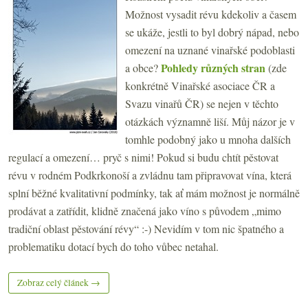
Možnost vysadit révu kdekoliv a časem
se ukáže, jestli to byl dobrý nápad, nebo
omezení na uznané vinařské podoblasti
Pohledy různých stran
a obce?
(zde
konkrétně Vinařské asociace ČR a
Svazu vinařů ČR) se nejen v těchto
otázkách významně liší. Můj názor je v
tomhle podobný jako u mnoha dalších
regulací a omezení… pryč s nimi! Pokud si budu chtít pěstovat
révu v rodném Podkrkonoší a zvládnu tam připravovat vína, která
splní běžné kvalitativní podmínky, tak ať mám možnost je normálně
prodávat a zatřídit, klidně značená jako víno s původem „mimo
tradiční oblast pěstování révy“ :-) Nevidím v tom nic špatného a
problematiku dotací bych do toho vůbec netahal.
Zobraz celý článek →