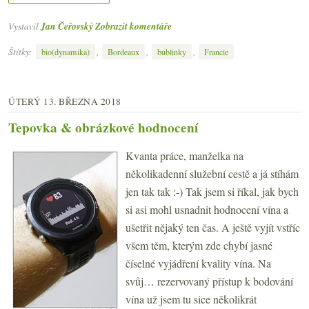
Vystavil
Jan Čeřovský
Zobrazit komentáře
Štítky:
,
,
,
bio(dynamika)
Bordeaux
bublinky
Francie
ÚTERÝ 13. BŘEZNA 2018
Tepovka & obrázkové hodnocení
Kvanta práce, manželka na
několikadenní služební cestě a já stíhám
jen tak tak :-) Tak jsem si říkal, jak bych
si asi mohl usnadnit hodnocení vína a
ušetřit nějaký ten čas. A ještě vyjít vstříc
všem těm, kterým zde chybí jasné
číselné vyjádření kvality vína. Na
svůj… rezervovaný přístup k bodování
vína už jsem tu sice několikrát