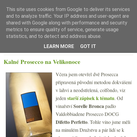
This site uses cookies from Google to deliver its services
and to analyze traffic. Your IP address and user-agent are
shared with Google along with performance and security
metrics to ensure quality of service, generate usage
statistics, and to detect and address abuse.
☰ Menu
LEARN MORE
GOT IT
ČTVRTEK 29. BŘEZNA 2018
Kalné Prosecco na Velikonoce
Včera jsem otevřel dvě Prosecca
připravená původní metodou dokvášení
v lahvi a neodstřelená, colfòndo, viz
starší zápisek k tématu
jeden
. Od
Sorelle Bronca
vinařství
padlo
Valdobbiadene Prosecco DOCG
Difetto Perfetto
. Tohle víno jsme měli
na minulém Družstvu a pár lidí se k