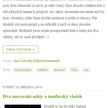
jsou dost omezené (a navíc je můj vinný vkus docela vzdálen těm z
obvyklejších tamních projevů vín, takže zkoumám asi méně než by
bylo vhodné), tohle byla skvělá možnost rozšířit si obzory. Pár
desítek vín jsem projel a na několik z nich si dnes dovolím
upozornit. Bohužel jsem nějak pozapomněl fotit a mám jen dva
záběry, ale to snad přežijete :-)
Zobraz celý článek →
Vystavil
Jan Čeřovský
Zobrazit komentáře
Štítky:
,
,
,
,
bio(dynamika)
bublinky
degustace
USA
víno
ÚTERÝ 20. BŘEZNA 2018
Dva moravské sekty a maďarský vlašák
Dostal se mi do ruky karton