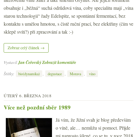
obsahuje i „běžná“ suchá odrůdová vína, coby specialitu mají „vína
starou technologií“ řady Edelspitz, se spontánní fermentací, bez
kontaktu s umělou hmotou, s čistě ruční prací, bez elektřiny (čím ve
sklepě svítí?) při zpracování a tak :-)
Zobraz celý článek →
Vystavil
Jan Čeřovský
Zobrazit komentáře
Štítky:
,
,
,
bio(dynamika)
degustace
Morava
víno
ÚTERÝ 6. BŘEZNA 2018
Více než pozdní sběr 1989
Já vím, že Jižní svah je blog především
o víně, ale… nemůžu si pomoct. Přijde
mi naprosto šílené, co se tu, v roce 2018