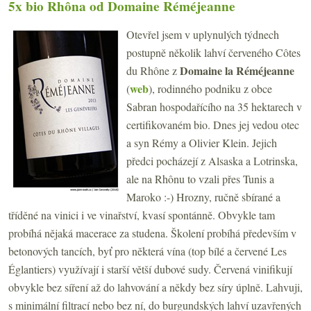
5x bio Rhôna od Domaine Réméjeanne
Otevřel jsem v uplynulých týdnech
postupně několik lahví červeného Côtes
Domaine la Réméjeanne
du Rhône z
web
(
), rodinného podniku z obce
Sabran hospodařícího na 35 hektarech v
certifikovaném bio. Dnes jej vedou otec
a syn Rémy a Olivier Klein. Jejich
předci pocházejí z Alsaska a Lotrinska,
ale na Rhônu to vzali přes Tunis a
Maroko :-) Hrozny, ručně sbírané a
tříděné na vinici i ve vinařství, kvasí spontánně. Obvykle tam
probíhá nějaká macerace za studena. Školení probíhá především v
betonových tancích, byť pro některá vína (top bílé a červené Les
Églantiers) využívají i starší větší dubové sudy. Červená vinifikují
obvykle bez síření až do lahvování a někdy bez síry úplně. Lahvuji,
s minimální filtrací nebo bez ní, do burgundských lahví uzavřených