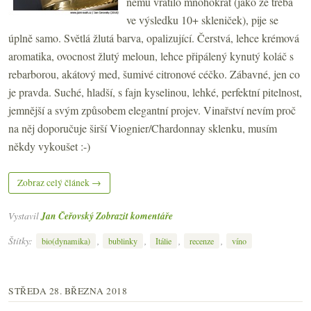
němu vrátilo mnohokrát (jako že třeba
ve výsledku 10+ skleniček), pije se
úplně samo. Světlá žlutá barva, opalizující. Čerstvá, lehce krémová
aromatika, ovocnost žlutý meloun, lehce připálený kynutý koláč s
rebarborou, akátový med, šumivé citronové céčko. Zábavné, jen co
je pravda. Suché, hladší, s fajn kyselinou, lehké, perfektní pitelnost,
jemnější a svým způsobem elegantní projev. Vinařství nevím proč
na něj doporučuje širší Viognier/Chardonnay sklenku, musím
někdy vykoušet :-)
Zobraz celý článek →
Vystavil
Jan Čeřovský
Zobrazit komentáře
Štítky:
,
,
,
,
bio(dynamika)
bublinky
Itálie
recenze
víno
STŘEDA 28. BŘEZNA 2018