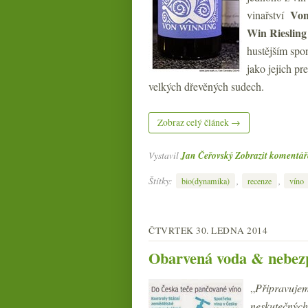
Von
vinařství
Win Riesling
hustějším spo
jako jejich pr
velkých dřevěných sudech.
Zobraz celý článek →
Vystavil
Jan Čeřovský
Zobrazit komentář
Štítky:
,
,
bio(dynamika)
recenze
víno
ČTVRTEK 30. LEDNA 2014
Obarvená voda & nebez
„
Připravujem
neskutečných