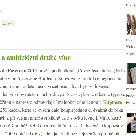
2
různý
►
2
e
►
2
►
zprávy
2
►
2
►
moc p
2
►
Kukvi
zápis
 a ambiciózní druhé víno
 de Favereau 2011
nově s podtitulkem „Cuvée Jean-Jules“ (že by
ruhé víno?), červené Bordeaux Supérieur z produkce négocianta
ie, ročně ho dělají asi čtyřicet tisíc lahví, bylo v dřívějších
maste
videlným obyvatelem mého sklepa. Šlo o výborně udělané typické
bude 
Kupmeto
ěžnou a naprosto odpovídající maloobchodní cenou u
byl –
250 kaček, které se ovšem dalo koupit jednou či dvakrát do roka
ch a při větším množství klidně až o stovku levněji. Víno, které
lo většinu běžných konzumentů (a to tak, že ho začali kupovat v
k 2009 dokázal divy), ale i já ho pil bez nejmenších problémů a s