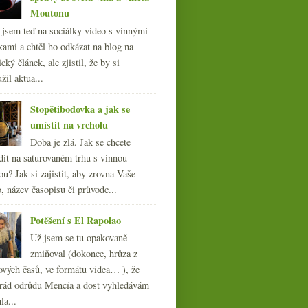
Moutonu
l jsem teď na sociálky video s vinnými
kami a chtěl ho odkázat na blog na
cký článek, ale zjistil, že by si
žil aktua...
Stopětibodovka a jak se
umístit na vrcholu
Doba je zlá. Jak se chcete
dit na saturovaném trhu s vinnou
ou? Jak si zajistit, aby zrovna Vaše
, název časopisu či průvodc...
Potěšení s El Rapolao
Už jsem se tu opakovaně
zmiňoval (dokonce, hrůza z
ových časů, ve formátu videa… ), že
ád odrůdu Mencía a dost vyhledávám
la...