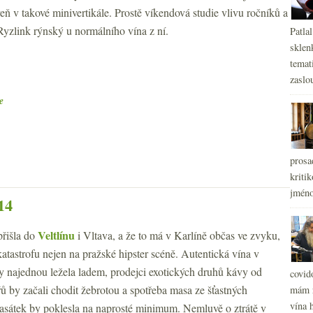
ň v takové minivertikále. Prostě víkendová studie vlivu ročníků a
Ryzlink rýnský u normálního vína z ní.
Patla
sklen
temati
zaslou
e
prosa
kritik
jméno
14
Veltlínu
řišla do
i Vltava, a že to má v Karlíně občas ve zvyku,
atastrofu nejen na pražské hipster scéně. Autentická vína v
by najednou ležela ladem, prodejci exotických druhů kávy od
covid
ů by začali chodit žebrotou a spotřeba masa ze šťastných
mám r
vína h
rasátek by poklesla na naprosté minimum. Nemluvě o ztrátě v