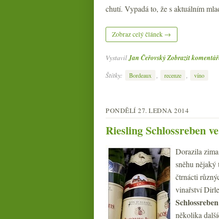
chutí. Vypadá to, že s aktuálním ml
Zobraz celý článek →
Vystavil
Jan Čeřovský
Zobrazit komentář
Štítky:
,
,
Bordeaux
recenze
víno
PONDĚLÍ 27. LEDNA 2014
Riesling Schlossreben ve
Dorazila zima,
sněhu nějaký 
čtrnácti různý
vinařství Dir
Schlossrebe
několika další