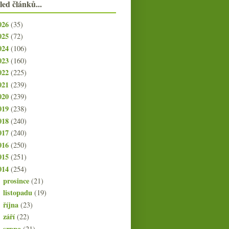
led článků...
026
(35)
025
(72)
024
(106)
023
(160)
022
(225)
021
(239)
020
(239)
019
(238)
018
(240)
017
(240)
016
(250)
015
(251)
014
(254)
prosince
(21)
►
listopadu
(19)
►
října
(23)
►
září
(22)
►
srpna
(21)
►