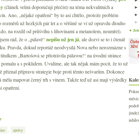
ny
(článek velmi doporučuji přečíst) na téma nekvalitních a
n. Ano, „nějaké opatření“ by to asi chtělo, protože problém
 rozměrů už hezkých pár let a o většině se ví už opravdu dlouho
kdo, na rozdíl od průšvihu s lihovinami a metanolem, neumřel).
▼ Zobr
nepíšu už jen já
sem rád, že o „pálavě“
, ale dozví se to i čtenář
ku. Pravda, dokud reportáž neodvysílá Nova nebo nerozmázne s
itulkem „Bartošová se přiotrávila pálavou!“ na úvodní stránce
mi pomalu a s poklidem. Uvidíme, ale tak nějak mám pocit, že to už
ě přiznal přípravu strategie boje proti těmto nešvarům. Dokonce
Kale
á měla mapovat černý trh s vínem. Takže teď už asi mají výsledky
ní opatření.
Poku
měs
podo
jind
e
událo
,
víno
zprávy