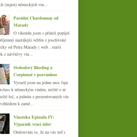
012
ch (nejen) německých vin...
(254)
011
(252)
Parádní Chardonnay od
010
(249)
Marady
009
(249)
O víkendu jsem s přáteli popíjel
008
(270)
říjemný nazrálejší veltlín z josefovské
007
(108)
čky od Petra Marady ( web , starší
ek z návštěvy vin...
Stobodový Riesling a
Corpinnat s pozvánkou
Vyrazil jsem na jednu moc fajn
rclass k německým vínům, určitě o ní
ještě řeč, a jedním z prezentovaných vín
 vzhledem k zamě...
Vinotéka Epizoda IV:
Výparník vrací úder
Omlouvám se, že na vás teď s