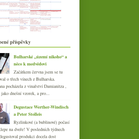
nadšené
Seguin 2007 a Montebruna 2011
Uhodnete odrůdy patřící
jednotlivým apelacím?
Krásný mladý Riesling a něco k
vínům starým
Červený Potel co není Potel
bené příspěvky
Whisky upoutávka a něco ke sklu
Několik vín ze školení WSETu
Bulharské „území nikoho“ a
Neuburské od Tomáše Čačíka
něco k medvědovi
Cabernet vedoucí, moselský most,
předpovědi na rok...
Začátkem června jsem se tu
Staré plány s Bordeaux nad lahví
val o třech vínech z Bulharska.
INRA vína
na pocházela z vinařství Damianitza ,
Champagne Deutz s výhledem na
ě jako dnešní vzorek, a pro...
Prahu
Ageno a salon oranžád
Degustace Werther-Windisch
Báječně pitelná Schiava od
a Peter Stolleis
Manincoru
Hurá do terakoty s Rumpotino di
Ryzlinkové (a bublinové) počasí
Barricoccio
klepe na dveře! V posledních týdnech
013
(249)
degustoval produkci docela dost