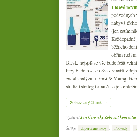
Lidové novi
podvodných ví
nabývá těchto
(jen zatím ni
Každopádně j
běžného dení
obřím rudým t
Blesk, nejspíš se vše bude řešit vel
brzy bude rok, co Svaz vinařů veřejn
zadal analýzu u Ernst & Young, kter
studie i strategii a na čase je konkrét
Zobraz celý článek →
Vystavil
Jan Čeřovský
Zobrazit komentář
Štítky:
,
,
doporučené weby
Podvody