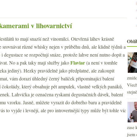
kamerami v lihovarnictví
stilátů to mají snazší než vínomilci. Otevřená láhev krásně
Oblí
e srovnávat různé whisky nejen v průběhu dnů, ale klidně týdnů a
i degustace se rozpočtují snáze, protože lahve není nutno dopít a
Flaviar
ávat. No a pak taky mají služby jako
(a není v tomhle
eka jediný). Hezky pravidelně jako předplatné, ale zakoupit
zmiňo
émat, vám dorazí úhledný černý balíček připomínající balení
Všech
í čokolády, který obsahuje pět ampulek, vlastně velkých panáků,
stejn
enek. Lahvička je označena ryskami degustačních dávek, balení
mu vzorku. Jasně, můžete vyrazit do dobrého baru a pravidelně
s to vyjde i levněji, ale pro introvertnější typy může být tohle víc
zase 
2
jsem 
►