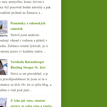
y moc nemyslím, konec června a
nce byl pracovně hodně náročný a pak
tradičně prchnul na Šumavu a...
Poznámky z rakouských
sámošek
Strávil jsem nedávno
oužený víkend s rodinou a přáteli v
sku. Zatímco ostatní lyžovali, já si
 místní jezero (v každém směru ...
Vertikála Ratzenberger
Riesling Steeger St. Jost
Stává se mi pravidelně, a je
á pravděpodobnost že jsem se tu o
ematice za těch 18+ let co píšu blog, a
dtím o víně psal jind...
Z čeho pít víno, smutné
zprávy ze světa vína a viněta