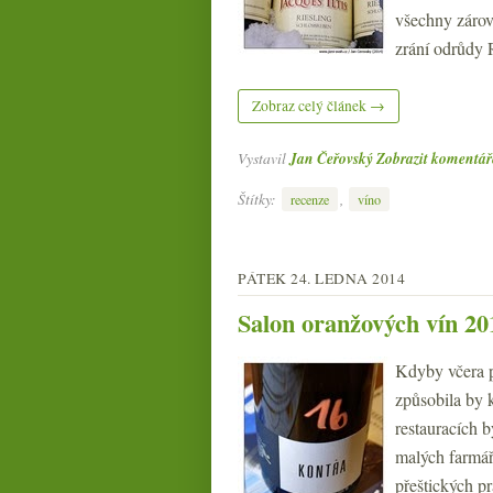
všechny zárove
zrání odrůdy 
Zobraz celý článek →
Vystavil
Jan Čeřovský
Zobrazit komentář
Štítky:
,
recenze
víno
PÁTEK 24. LEDNA 2014
Salon oranžových vín 20
Kdyby včera p
způsobila by k
restauracích 
malých farmář
přeštických p