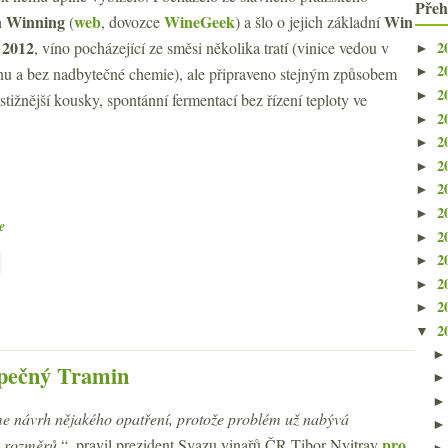
Přeh
 Winning
web
WineGeek
Win
(
, dovozce
) a šlo o jejich základní
 2012
2
, víno pocházející ze směsi několika tratí (vinice vedou v
►
2
nu a bez nadbytečné chemie), ale připraveno stejným způsobem
►
2
►
estižnější kousky, spontánní fermentací bez řízení teploty ve
2
►
2
►
2
►
2
►
2
►
e
2
►
2
►
2
►
2
►
2
▼
pečný Tramin
e návrh nějakého opatření, protože problém už nabývá
pro
 rozměrů.
“, pravil prezident Svazu vinařů ČR Tibor Nyitray