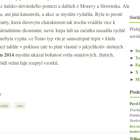
 z italsko-slovinského pomezí a dalších z Moravy a Slovenska. Ale
a, ani jiná katastrofa, a akce se myslím vydařila. Byla to prostě
Sociá
párty, která davovým charakterem tak trochu sváděla více k
Přide
detailnímu zkoumání, navíc kupa lidí na začátku nasadila rychlé
novin
nebyla vypita :o) Tento typ vín je samozřejmě lepší v klidu
ž takhle v poklusu (ale to platí vlastně o jakýchkoliv slušných
►
In
ín 2014
myslím ukázal bohatost světa oranžových, žlutých,
►
Yo
ídl velmi fajn rozptyl vzorků.
►
Fa
►
X 
►
Ma
Posl
e
Pavel
,
ortáže
víno
Trochu
Franko
Streko
Dvě fr
konfer
Willi