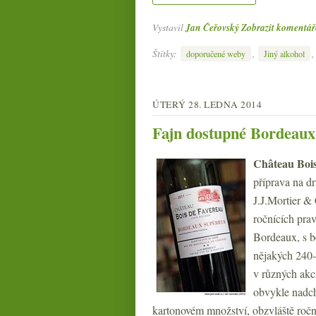
Vystavil
Jan Čeřovský
Zobrazit komentář
Štítky:
,
,
doporučené weby
Jiný alkohol
ÚTERÝ 28. LEDNA 2014
Fajn dostupné Bordeaux
Château Bois
příprava na d
J.J.Mortier & C
ročnících pra
Bordeaux, s b
nějakých 240-
v různých akcí
obvykle nadch
kartonovém množství, obzvláště roční