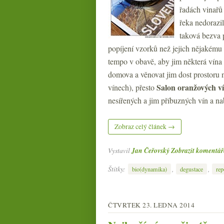
řadách vinařů
řeka nedorazil
taková bezva 
popíjení vzorků než jejich nějakému 
tempo v obavě, aby jim některá vína 
domova a věnovat jim dost prostoru ne
Salon oranžových v
vínech), přesto
nesířených a jim příbuzných vín a nab
Zobraz celý článek →
Vystavil
Jan Čeřovský
Zobrazit komentář
Štítky:
,
,
bio(dynamika)
degustace
rep
ČTVRTEK 23. LEDNA 2014