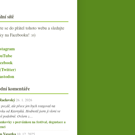
lní sítě
jte se do přátel tohoto webu a sledujte
ky na Facebooku! :o)
stagram
uTube
cebook
(Twitter)
stodon
ední komentáře
 Raclavský
26. 1. 2026
 pozdě, ale přece jen bych reagoval na
vku od Kasnyiků. Hodnotil jsem ji vloni ve
vě podobně. Ovšem z…
ankovky s pozvánkou na festival, degustace a
enci
am Vaverka
10. 12. 2025