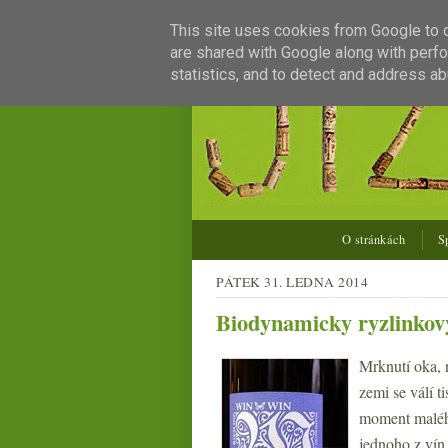
This site uses cookies from Google to de
are shared with Google along with perfo
statistics, and to detect and address ab
O stránkách
S
PÁTEK 31. LEDNA 2014
Biodynamicky ryzlinkov
Mrknutí oka, 
zemi se válí t
moment malého
jednoho z vín