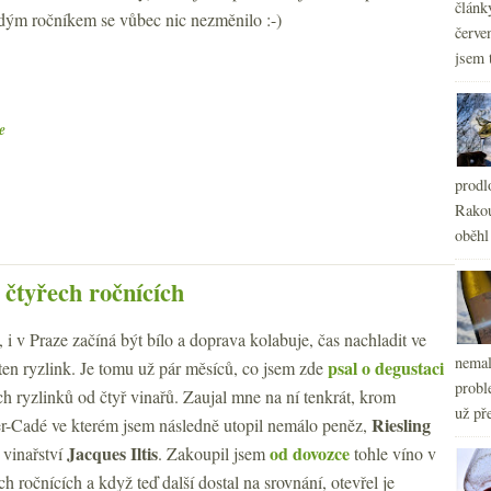
článk
adým ročníkem se vůbec nic nezměnilo :-)
červe
jsem 
e
prodl
Rakou
oběhl
 čtyřech ročnících
 i v Praze začíná být bílo a doprava kolabuje, čas nachladit ve
nemal
psal o degustaci
ten ryzlink. Je tomu už pár měsíců, co jsem zde
probl
ch ryzlinků od čtyř vinařů. Zaujal mne na ní tenkrát, krom
už pře
Riesling
ler-Cadé ve kterém jsem následně utopil nemálo peněz,
n
Jacques Iltis
od dovozce
vinařství
. Zakoupil jsem
tohle víno v
ch ročnících a když teď další dostal na srovnání, otevřel je