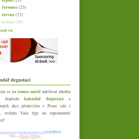
července
(23)
►
června
(21)
►
května
(20)
►
dubna
(21)
►
azit vše
března
(21)
►
února
(20)
►
ledna
(22)
▼
Biodynamicky ryzlinkový souboj
Obarvená voda & nebezpečný
Tramin
Pět panáků a pakárna s kamerami v
ndář degustací
lihovarnictví
Fajn dostupné Bordeaux a
tomto místě
sím se na
udržovat zhruba
ambiciózní druhé víno
kalendář degustací
íc dopředu
a
Riesling Schlossreben ve čtyřech
bných akcí především v Praze (ale i
ročnících
e), uvítám Vaše tipy na zapomenuté
Salon oranžových vín 2014
sti!
Nejlepší víno v životě
Sýry, víno, pečivo a Masochista
Sherry degustace pro pokročilejší a