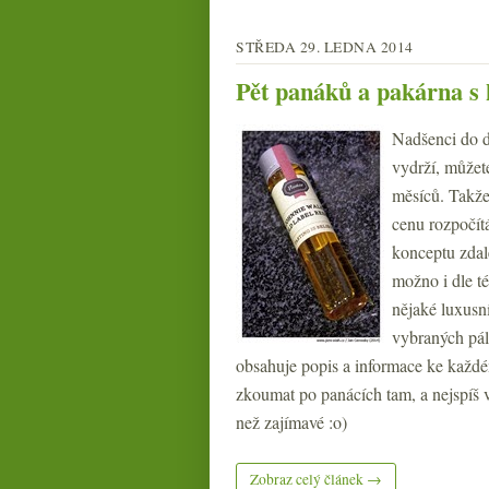
STŘEDA 29. LEDNA 2014
Pět panáků a pakárna s 
Nadšenci do de
vydrží, můžet
měsíců. Takže 
cenu rozpočít
konceptu zdal
možno i dle t
nějaké luxusn
vybraných pál
obsahuje popis a informace ke každé
zkoumat po panácích tam, a nejspíš vá
než zajímavé :o)
Zobraz celý článek →