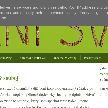
liver its services and to analyze traffic. Your IP address and u
rmance and security metrics to ensure quality of service, gener
use.
ponzoring
Kalendář ochutnávek
Inzerce & vzorky
Přebírání textů
Jste 
vybr
ý souboj
strán
nestřežený okamžik a dítě voní jako biodynamický rýňák a po
Hled
isícovka střepů z ryzlinové riedelovky. Jediný ne úplně pozitivní
 vinného souboje, který jsem spáchal tento týden, jméno
 k němu úplně vybízelo. Pocházelo ze slavného pfalzského