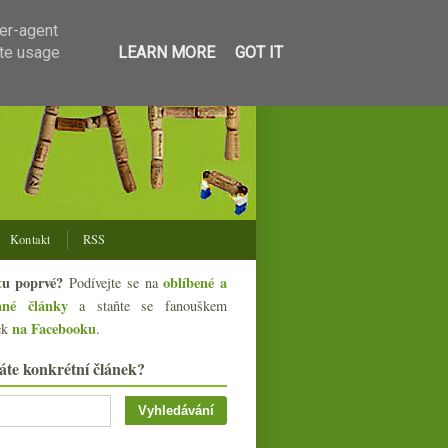
ser-agent
ate usage
LEARN MORE
GOT IT
Kontakt
RSS
tu poprvé?
oblíbené a
Podívejte se na
ané články
a staňte se fanouškem
na Facebooku
ek
.
áte konkrétní článek?