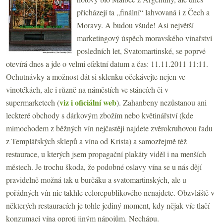
přicházejí ta „finální“ lahvovaná i z Čech a
Moravy. A budou všude! Asi největší
marketingový úspěch moravského vinařství
posledních let, Svatomartinské, se poprvé
otevírá dnes a jde o velmi efektní datum a čas: 11.11.2011 11:11.
Ochutnávky a možnost dát si sklenku očekávejte nejen ve
vinotékách, ale i různě na náměstích ve stáncích či v
viz i oficiální web
supermarketech (
). Zahanbeny nezůstanou ani
leckteré obchody s dárkovým zbožím nebo květinářství (kde
mimochodem z běžných vín nejčastěji najdete zvěrokruhovou řadu
z Templářských sklepů a vína od Krista) a samozřejmě též
restaurace, u kterých jsem propagační plakáty viděl i na menších
městech. Je trochu škoda, že podobné oslavy vína se u nás dějí
pravidelně možná tak u burčáku a svatomartinských, ale u
pořádných vín nic takhle celorepublikového nenajdete. Obzvláště v
některých restauracích je tohle jediný moment, kdy nějak víc tlačí
konzumaci vína oproti jiným nápojům. Nechápu.