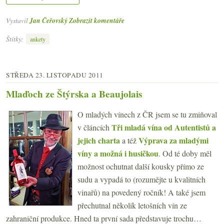
Vystavil
Jan Čeřovský
Zobrazit komentáře
Štítky:
ankety
STŘEDA 23. LISTOPADU 2011
Mlaďoch ze Štýrska a Beaujolais
O mladých vínech z ČR jsem se tu zmiňoval
Tři mladá vína od Autentistů a
v článcích
jejich charta
Výprava za mladými
a též
víny a možná i husičkou
. Od té doby měl
možnost ochutnat další kousky přímo ze
sudu a vypadá to (rozumějte u kvalitních
vinařů) na povedený ročník! A také jsem
přechutnal několik letošních vín ze
zahraniční produkce. Hned ta první sada představuje trochu…