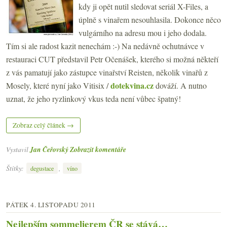
kdy ji opět nutil sledovat seriál X-Files, a
úplně s vinařem nesouhlasila. Dokonce něco
vulgárního na adresu mou i jeho dodala.
Tím si ale radost kazit nenechám :-) Na nedávně ochutnávce v
restauraci CUT představil Petr Očenášek, kterého si možná někteří
z vás pamatují jako zástupce vinařství Reisten, několik vinařů z
dotekvina.cz
Mosely, které nyní jako Vitisix /
dováží. A nutno
uznat, že jeho ryzlinkový vkus teda není vůbec špatný!
Zobraz celý článek →
Vystavil
Jan Čeřovský
Zobrazit komentáře
Štítky:
,
degustace
víno
PÁTEK 4. LISTOPADU 2011
Nejlepším sommelierem ČR se stává…