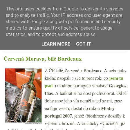
This site uses cookies from Google to deliver its services
and to analyze traffic. Your IP address and user-agent are
shared with Google along with performance and security
metrics to ensure quality of service, generate usage
statistics, and to detect and address abuse.
☰ Menu
LEARN MORE
GOT IT
STŘEDA 30. LISTOPADU 2011
Červená Morava, bílé Bordeaux
Z ČR bílé, červené z Bordeaux. A nebo taky
jsem tu
klidně naopak :-) Je to přes rok, co
psal
Georgios
o modrém portugalu vinařství
Ilias
. A tenkrát si ho dost pochvaloval. Od té
doby moc jeho vín neměl a teď se mi, zase
Modrý
na fajn večeři, dostal do rukou
portugal 2007
, jehož (bio)hrozny
dozrály k
výběru z hroznů. Aromaticky výraznější, již