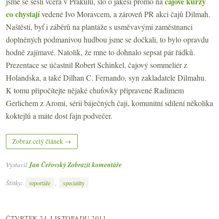
čajové kurzy
jsme se sešli včera v Prakulu, šlo o jakési promo na
co chystají
vedené Ivo Moravcem, a zároveň PR akci čajů Dilmah.
Naštěstí, byť i záběrů na plantáže s usměvavými zaměstnanci
doplněných podmanivou hudbou jsme se dočkali, to bylo opravdu
hodně zajímavé. Natolik, že mne to dohnalo sepsat pár řádků.
Prezentace se účastnil Robert Schinkel, čajový sommeliér z
Holandska, a také Dilhan C. Fernando, syn zakladatele Dilmahu.
K tomu připočítejte nějaké chuťovky připravené Radimem
Gerlichem z Aromi, sérii báječných čaji, komunitní sdílení několika
koktejlů a máte dost fajn podvečer.
Zobraz celý článek →
Vystavil
Jan Čeřovský
Zobrazit komentáře
Štítky:
,
reportáže
speciality
ČTVRTEK 24. LISTOPADU 2011