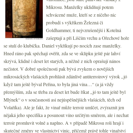
Mikrosu. Manželky uklidňují potem
schvácené muže, kteří se z ničeho nic
probudí s výkřikem Železná či
Goldhammer, ti nejvzrušenější i Kotelná
zašeptají a při Liščím vrchu a Ořechové hoře
se stulí do klubíčka. Daniel vykřikují po nocích zase manželky.
Hned ráno pak spěchají ověřit, zda se ve sklípku ještě pár lahví
skrývá, klidně i deset let starých, a něžně z nich oprašují nános
nečistot. V dobré společnosti pak bývá zvykem o novějších
mikrosáckých vlašácích prohlásit zdánlivě antiterroirový výrok „jó
když tam ještě býval Peřina, to byla jiná vína…“ (a já vždy
přemýšlím, zda se třeba za deset let bude říkat „jó to tam ještě byl
Mlýnek“ o v současnosti asi nejúspěšnějších vlašácích, těch od
Volaříka). Ale je fakt, že vinař může terroir umlčet, zvýraznit jen
nějaká jeho specifika a posunout víno určitým směrem, ale i nechat
terroir promluvit volně a naplno. A v případě Mikrosu roli hrají i
skutečné změny ve vlastnictví vinic, přičemž právě tohle vinařství