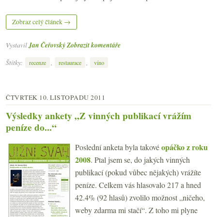
Zobraz celý článek →
Vystavil
Jan Čeřovský
Zobrazit komentáře
Štítky:
,
,
recenze
restaurace
víno
ČTVRTEK 10. LISTOPADU 2011
Výsledky ankety „Z vinných publikací vrážím
peníze do...“
opáčko z roku
Poslední anketa byla takové
2008
. Ptal jsem se, do jakých vinných
publikací (pokud vůbec nějakých) vrážíte
peníze. Celkem vás hlasovalo 217 a hned
42.4% (92 hlasů) zvolilo možnost „ničeho,
weby zdarma mi stačí“. Z toho mi plyne