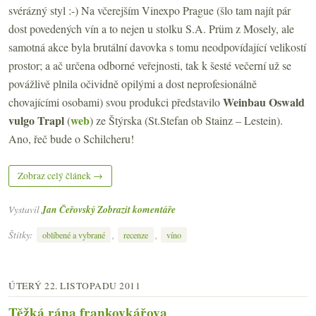
svérázný styl :-) Na včerejším Vinexpo Prague (šlo tam najít pár
dost povedených vín a to nejen u stolku S.A. Prüm z Mosely, ale
samotná akce byla brutální davovka s tomu neodpovídající velikostí
prostor; a ač určena odborné veřejnosti, tak k šesté večerní už se
povážlivě plnila očividně opilými a dost neprofesionálně
Weinbau Oswald
chovajícími osobami) svou produkci představilo
vulgo Trapl
web
(
) ze Štýrska (St.Stefan ob Stainz – Lestein).
Ano, řeč bude o Schilcheru!
Zobraz celý článek →
Vystavil
Jan Čeřovský
Zobrazit komentáře
Štítky:
,
,
oblíbené a vybrané
recenze
víno
ÚTERÝ 22. LISTOPADU 2011
Těžká rána frankovkářova