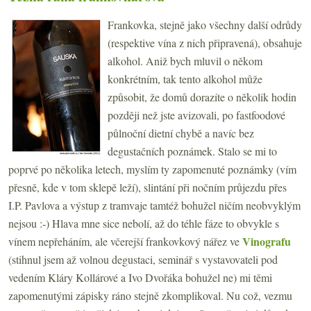
Frankovka, stejně jako všechny další odrůdy
(respektive vína z nich připravená), obsahuje
alkohol. Aniž bych mluvil o někom
konkrétním, tak tento alkohol může
způsobit, že domů dorazíte o několik hodin
později než jste avizovali, po fastfoodové
půlnoční dietní chybě a navíc bez
degustačních poznámek. Stalo se mi to
poprvé po několika letech, myslím ty zapomenuté poznámky (vím
přesně, kde v tom sklepě leží), slintání při nočním průjezdu přes
I.P. Pavlova a výstup z tramvaje tamtéž bohužel ničím neobvyklým
nejsou :-) Hlava mne sice nebolí, až do téhle fáze to obvykle s
Vinografu
vínem nepřeháním, ale včerejší frankovkový nářez ve
(stihnul jsem až volnou degustaci, seminář s vystavovateli pod
vedením Kláry Kollárové a Ivo Dvořáka bohužel ne) mi těmi
zapomenutými zápisky ráno stejně zkomplikoval. Nu což, vezmu