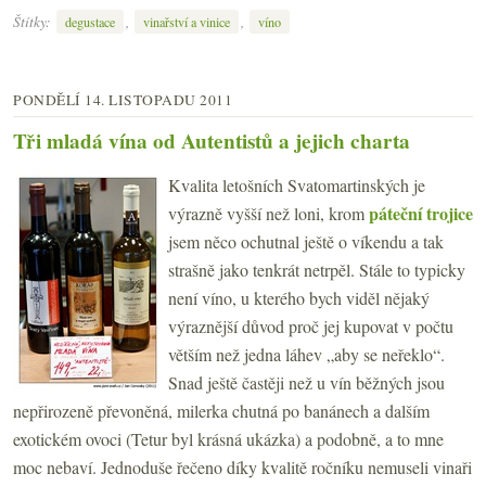
Štítky:
,
,
degustace
vinařství a vinice
víno
PONDĚLÍ 14. LISTOPADU 2011
Tři mladá vína od Autentistů a jejich charta
Kvalita letošních Svatomartinských je
páteční trojice
výrazně vyšší než loni, krom
jsem něco ochutnal ještě o víkendu a tak
strašně jako tenkrát netrpěl. Stále to typicky
není víno, u kterého bych viděl nějaký
výraznější důvod proč jej kupovat v počtu
větším než jedna láhev „aby se neřeklo“.
Snad ještě častěji než u vín běžných jsou
nepřirozeně převoněná, milerka chutná po banánech a dalším
exotickém ovoci (Tetur byl krásná ukázka) a podobně, a to mne
moc nebaví. Jednoduše řečeno díky kvalitě ročníku nemuseli vinaři