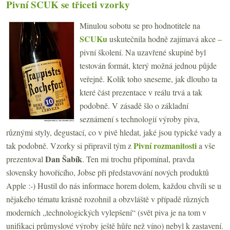
Pivní SCUK se třiceti vzorky
Minulou sobotu se pro hodnotitele na
SCUKu
uskutečnila hodně zajímavá akce –
pivní školení. Na uzavřené skupině byl
testován formát, který možná jednou půjde
veřejně. Kolik toho sneseme, jak dlouho ta
které část prezentace v reálu trvá a tak
podobně. V zásadě šlo o základní
seznámení s technologií výroby piva,
různými styly, degustací, co v pivě hledat, jaké jsou typické vady a
Pivní rozmanitosti
tak podobně. Vzorky si připravil tým z
a vše
Dan Šabík
prezentoval
. Ten mi trochu připomínal, pravda
slovensky hovořícího, Jobse při představování nových produktů
Apple :-) Hustil do nás informace horem dolem, každou chvíli se u
nějakého tématu krásně rozohnil a obzvláště v případě různých
moderních „technologických vylepšení“ (svět piva je na tom v
unifikaci průmyslové výroby ještě hůře než víno) nebyl k zastavení.