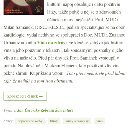
kulturní nápoj obsahuje i další pozitivní
látky, takže právě u něj se o zdravotních
účincích mluví nejčastěji. Prof. MUDr.
Milan Šamánek, DrSc., F.E.S.C., pediatr specializující se na obor
kardiologie, vydal nedávno ve spolupráci s Doc. MUDr. Zuzanou
Víno na zdraví
Urbanovou knihu
, ve které se zabývá jak historií
vína a jeho použitím v lékařství, tak současnými poznatky o jeho
vlivu na naše tělo. Před pár dny též Prof. Šamánek vystoupil v
pořadu Na plovárně s Markem Ebenem, kde pozitivní vliv vína
pěkně shrnul. Kupříkladu větou: „
Toto přeci nemůžete před lidma
tajit, že nejhůř na tom jsou abstinenti.
“
Zobraz celý článek →
Vystavil
Jan Čeřovský
Zobrazit komentáře
Štítky:
,
,
,
doporučené weby
filmy
knihy a časopisy
víno