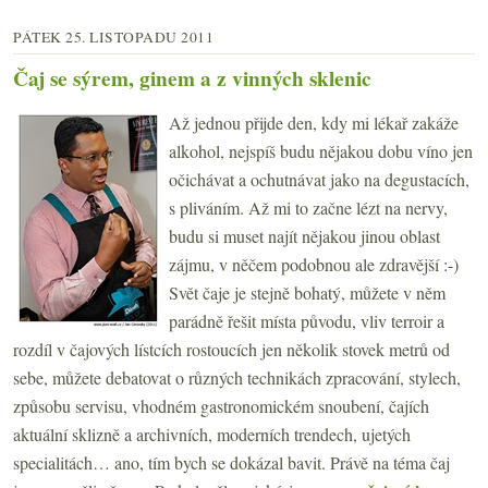
PÁTEK 25. LISTOPADU 2011
Čaj se sýrem, ginem a z vinných sklenic
Až jednou přijde den, kdy mi lékař zakáže
alkohol, nejspíš budu nějakou dobu víno jen
očichávat a ochutnávat jako na degustacích,
s pliváním. Až mi to začne lézt na nervy,
budu si muset najít nějakou jinou oblast
zájmu, v něčem podobnou ale zdravější :-)
Svět čaje je stejně bohatý, můžete v něm
parádně řešit místa původu, vliv terroir a
rozdíl v čajových lístcích rostoucích jen několik stovek metrů od
sebe, můžete debatovat o různých technikách zpracování, stylech,
způsobu servisu, vhodném gastronomickém snoubení, čajích
aktuální sklizně a archivních, moderních trendech, ujetých
specialitách… ano, tím bych se dokázal bavit. Právě na téma čaj