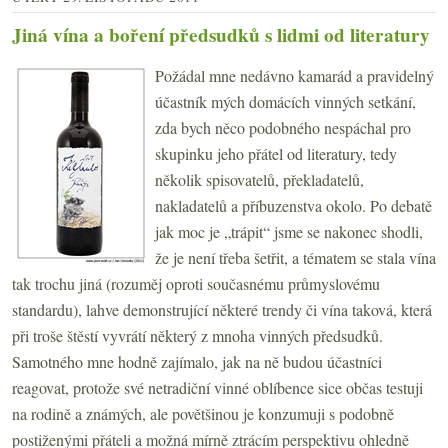
Jiná vína a boření předsudků s lidmi od literatury
Požádal mne nedávno kamarád a pravidelný
účastník mých domácích vinných setkání,
zda bych něco podobného nespáchal pro
skupinku jeho přátel od literatury, tedy
několik spisovatelů, překladatelů,
nakladatelů a příbuzenstva okolo. Po debatě
jak moc je „trápit“ jsme se nakonec shodli,
že je není třeba šetřit, a tématem se stala vína
tak trochu jiná (rozuměj oproti současnému průmyslovému
standardu), lahve demonstrující některé trendy či vína taková, která
při troše štěstí vyvrátí některý z mnoha vinných předsudků.
Samotného mne hodně zajímalo, jak na ně budou účastníci
reagovat, protože své netradiční vinné oblíbence sice občas testuji
na rodině a známých, ale povětšinou je konzumuji s podobně
postiženými přáteli a možná mírně ztrácím perspektivu ohledně