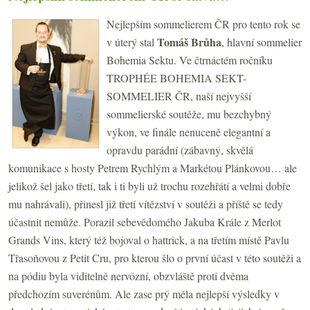
Nejlepším sommelierem ČR pro tento rok se
Tomáš Brůha
v úterý stal
, hlavní sommelier
Bohemia Sektu. Ve čtrnáctém ročníku
TROPHÉE BOHEMIA SEKT-
SOMMELIER ČR, naší nejvyšší
sommelierské soutěže, mu bezchybný
výkon, ve finále nenuceně elegantní a
opravdu parádní (zábavný, skvělá
komunikace s hosty Petrem Rychlým a Markétou Plánkovou… ale
jelikož šel jako třetí, tak i ti byli už trochu rozehřátí a velmi dobře
mu nahrávali), přinesl již třetí vítězství v soutěži a příště se tedy
účastnit nemůže. Porazil sebevědomého Jakuba Krále z Merlot
Grands Vins, který též bojoval o hattrick, a na třetím místě Pavlu
Třasoňovou z Petit Cru, pro kterou šlo o první účast v této soutěži a
na pódiu byla viditelně nervózní, obzvláště proti dvěma
předchozím suverénům. Ale zase prý měla nejlepší výsledky v