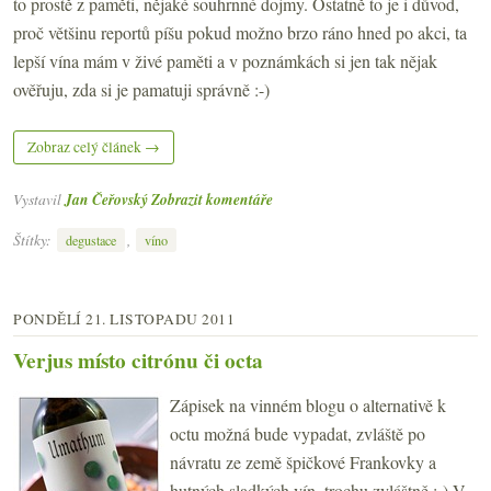
to prostě z paměti, nějaké souhrnné dojmy. Ostatně to je i důvod,
proč většinu reportů píšu pokud možno brzo ráno hned po akci, ta
lepší vína mám v živé paměti a v poznámkách si jen tak nějak
ověřuju, zda si je pamatuji správně :-)
Zobraz celý článek →
Vystavil
Jan Čeřovský
Zobrazit komentáře
Štítky:
,
degustace
víno
PONDĚLÍ 21. LISTOPADU 2011
Verjus místo citrónu či octa
Zápisek na vinném blogu o alternativě k
octu možná bude vypadat, zvláště po
návratu ze země špičkové Frankovky a
hutných sladkých vín, trochu zvláštně :-) V