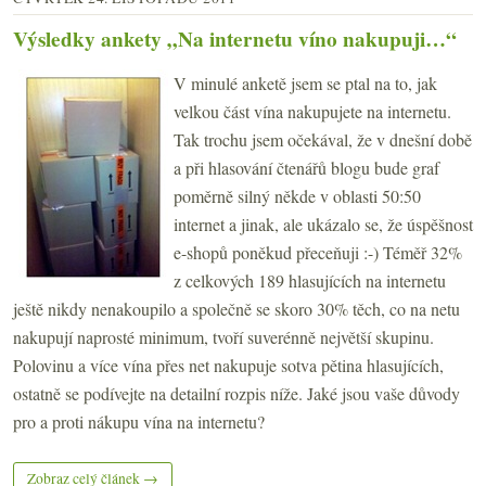
Výsledky ankety „Na internetu víno nakupuji…“
V minulé anketě jsem se ptal na to, jak
velkou část vína nakupujete na internetu.
Tak trochu jsem očekával, že v dnešní době
a při hlasování čtenářů blogu bude graf
poměrně silný někde v oblasti 50:50
internet a jinak, ale ukázalo se, že úspěšnost
e-shopů poněkud přeceňuji :-) Téměř 32%
z celkových 189 hlasujících na internetu
ještě nikdy nenakoupilo a společně se skoro 30% těch, co na netu
nakupují naprosté minimum, tvoří suverénně největší skupinu.
Polovinu a více vína přes net nakupuje sotva pětina hlasujících,
ostatně se podívejte na detailní rozpis níže. Jaké jsou vaše důvody
pro a proti nákupu vína na internetu?
Zobraz celý článek →