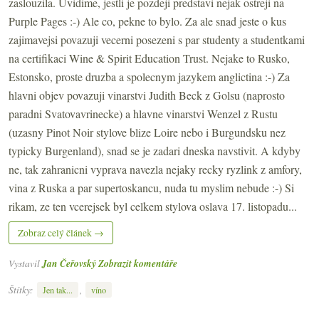
zaslouzila. Uvidime, jestli je pozdeji predstavi nejak ostreji na
Purple Pages :-) Ale co, pekne to bylo. Za ale snad jeste o kus
zajimavejsi povazuji vecerni posezeni s par studenty a studentkami
na certifikaci
Wine & Spirit Education Trust. Nejake to Rusko,
Estonsko, proste druzba a spolecnym jazykem anglictina :-) Za
hlavni objev povazuji vinarstvi Judith Beck z Golsu (naprosto
paradni Svatovavrinecke) a hlavne vinarstvi Wenzel z Rustu
(uzasny Pinot Noir stylove blize Loire nebo i Burgundsku nez
typicky Burgenland), snad se je zadari dneska navstivit. A kdyby
ne, tak zahranicni vyprava navezla nejaky recky ryzlink z amfory,
vina z Ruska a par supertoskancu, nuda tu myslim nebude :-) Si
rikam, ze ten vcerejsek byl celkem stylova oslava 17. listopadu...
Zobraz celý článek →
Vystavil
Jan Čeřovský
Zobrazit komentáře
Štítky:
,
Jen tak...
víno