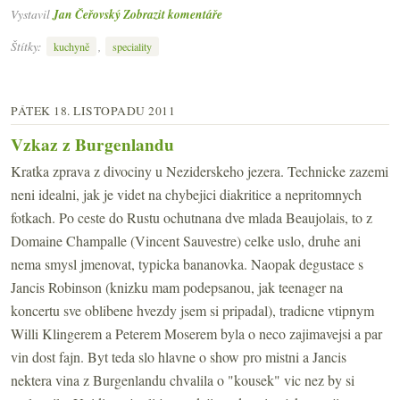
Vystavil
Jan Čeřovský
Zobrazit komentáře
Štítky:
,
kuchyně
speciality
PÁTEK 18. LISTOPADU 2011
Vzkaz z Burgenlandu
Kratka zprava z divociny u Neziderskeho jezera. Technicke zazemi
neni idealni, jak je videt na chybejici diakritice a nepritomnych
fotkach. Po ceste do Rustu ochutnana dve mlada Beaujolais, to z
Domaine Champalle (Vincent Sauvestre) celke uslo, druhe ani
nema smysl jmenovat, typicka bananovka. Naopak degustace s
Jancis Robinson (knizku mam podepsanou, jak teenager na
koncertu sve oblibene hvezdy jsem si pripadal), tradicne vtipnym
Willi Klingerem a Peterem Moserem byla o neco zajimavejsi a par
vin dost fajn. Byt teda slo hlavne o show pro mistni a Jancis
nektera vina z Burgenlandu chvalila o "kousek" vic nez by si