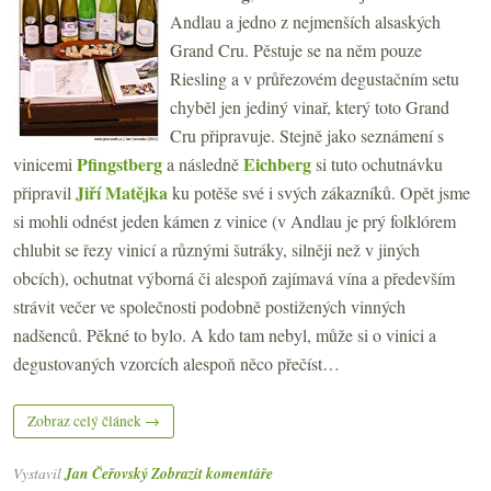
Andlau a jedno z nejmenších alsaských
Grand Cru. Pěstuje se na něm pouze
Riesling a v průřezovém degustačním setu
chyběl jen jediný vinař, který toto Grand
Cru připravuje. Stejně jako seznámení s
Pfingstberg
Eichberg
vinicemi
a následně
si tuto ochutnávku
Jiří Matějka
připravil
ku potěše své i svých zákazníků. Opět jsme
si mohli odnést jeden kámen z vinice (v Andlau je prý folklórem
chlubit se řezy vinicí a různými šutráky, silněji než v jiných
obcích), ochutnat výborná či alespoň zajímavá vína a především
strávit večer ve společnosti podobně postižených vinných
nadšenců. Pěkné to bylo. A kdo tam nebyl, může si o vinici a
degustovaných vzorcích alespoň něco přečíst…
Zobraz celý článek →
Vystavil
Jan Čeřovský
Zobrazit komentáře