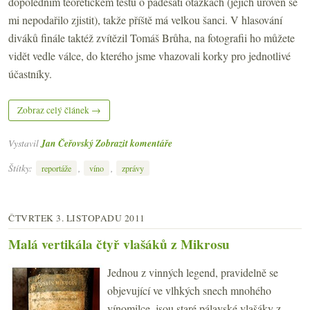
dopoledním teoretickém testu o padesáti otázkách (jejich úroveň se
mi nepodařilo zjistit), takže příště má velkou šanci. V hlasování
diváků finále taktéž zvítězil Tomáš Brůha, na fotografii ho můžete
vidět vedle válce, do kterého jsme vhazovali korky pro jednotlivé
účastníky.
Zobraz celý článek →
Vystavil
Jan Čeřovský
Zobrazit komentáře
Štítky:
,
,
reportáže
víno
zprávy
ČTVRTEK 3. LISTOPADU 2011
Malá vertikála čtyř vlašáků z Mikrosu
Jednou z vinných legend, pravidelně se
objevující ve vlhkých snech mnohého
vínomilce, jsou staré pálavské vlašáky z