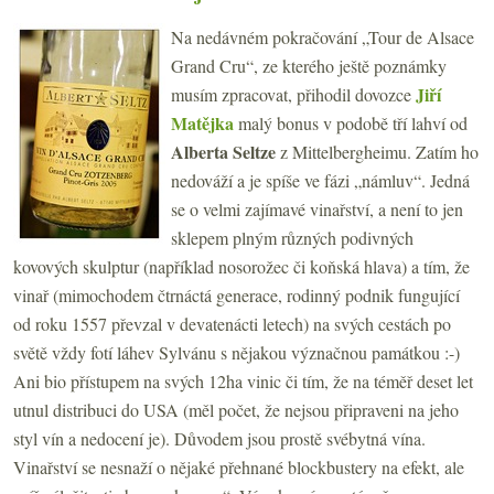
Na nedávném pokračování „Tour de Alsace
Grand Cru“, ze kterého ještě poznámky
Jiří
musím zpracovat, přihodil dovozce
Matějka
malý bonus v podobě tří lahví od
Alberta Seltze
z Mittelbergheimu. Zatím ho
nedováží a je spíše ve fázi „námluv“. Jedná
se o velmi zajímavé vinařství, a není to jen
sklepem plným různých podivných
kovových skulptur (například nosorožec či koňská hlava) a tím, že
vinař (mimochodem čtrnáctá generace, rodinný podnik fungující
od roku 1557 převzal v devatenácti letech) na svých cestách po
světě vždy fotí láhev Sylvánu s nějakou význačnou památkou :-)
Ani bio přístupem na svých 12ha vinic či tím, že na téměř deset let
utnul distribuci do USA (měl počet, že nejsou připraveni na jeho
styl vín a nedocení je). Důvodem jsou prostě svébytná vína.
Vinařství se nesnaží o nějaké přehnané blockbustery na efekt, ale