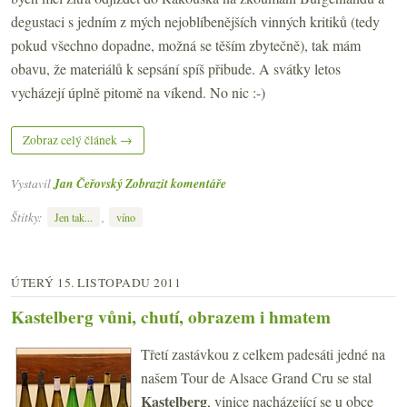
degustaci s jedním z mých nejoblíbenějších vinných kritiků (tedy
pokud všechno dopadne, možná se těším zbytečně), tak mám
obavu, že materiálů k sepsání spíš přibude. A svátky letos
vycházejí úplně pitomě na víkend. No nic :-)
Zobraz celý článek →
Vystavil
Jan Čeřovský
Zobrazit komentáře
Štítky:
,
Jen tak...
víno
ÚTERÝ 15. LISTOPADU 2011
Kastelberg vůni, chutí, obrazem i hmatem
Třetí zastávkou z celkem padesáti jedné na
našem Tour de Alsace Grand Cru se stal
Kastelberg
, vinice nacházející se u obce