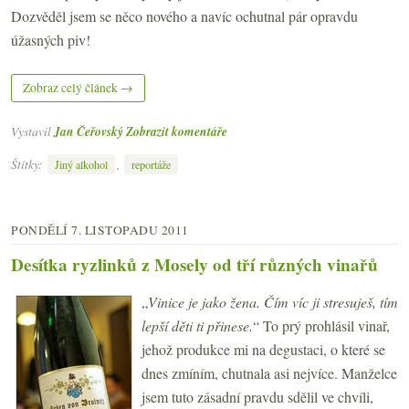
Dozvěděl jsem se něco nového a navíc ochutnal pár opravdu
úžasných piv!
Zobraz celý článek →
Vystavil
Jan Čeřovský
Zobrazit komentáře
Štítky:
,
Jiný alkohol
reportáže
PONDĚLÍ 7. LISTOPADU 2011
Desítka ryzlinků z Mosely od tří různých vinařů
„
Vinice je jako žena. Čím víc ji stresuješ, tím
lepší děti ti přinese.
“ To prý prohlásil vinař,
jehož produkce mi na degustaci, o které se
dnes zmíním, chutnala asi nejvíce. Manželce
jsem tuto zásadní pravdu sdělil ve chvíli,