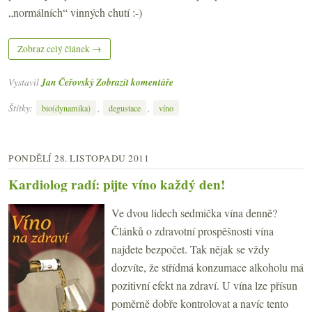
„normálních“ vinných chutí :-)
Zobraz celý článek →
Vystavil
Jan Čeřovský
Zobrazit komentáře
Štítky:
,
,
bio(dynamika)
degustace
víno
PONDĚLÍ 28. LISTOPADU 2011
Kardiolog radí: pijte víno každý den!
Ve dvou lidech sedmička vína denně?
Článků o zdravotní prospěšnosti vína
najdete bezpočet. Tak nějak se vždy
dozvíte, že střídmá konzumace alkoholu má
pozitivní efekt na zdraví. U vína lze přísun
poměrně dobře kontrolovat a navíc tento