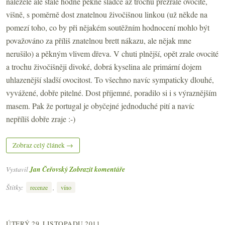
naleželé ale stále hodně pěkně sladce až trochu přezrále ovocité,
višně, s poměrně dost znatelnou živočišnou linkou (už někde na
pomezí toho, co by při nějakém soutěžním hodnocení mohlo být
považováno za příliš znatelnou brett nákazu, ale nějak mne
nerušilo) a pěkným vlivem dřeva. V chuti plnější, opět zrale ovocité
a trochu živočišněji divoké, dobrá kyselina ale primární dojem
uhlazenější sladší ovocitost. To všechno navíc sympaticky dlouhé,
vyvážené, dobře pitelné. Dost příjemné, poradilo si i s výraznějším
masem. Pak že portugal je obyčejné jednoduché pití a navíc
nepříliš dobře zraje :-)
Zobraz celý článek →
Vystavil
Jan Čeřovský
Zobrazit komentáře
Štítky:
,
recenze
víno
ÚTERÝ 29. LISTOPADU 2011