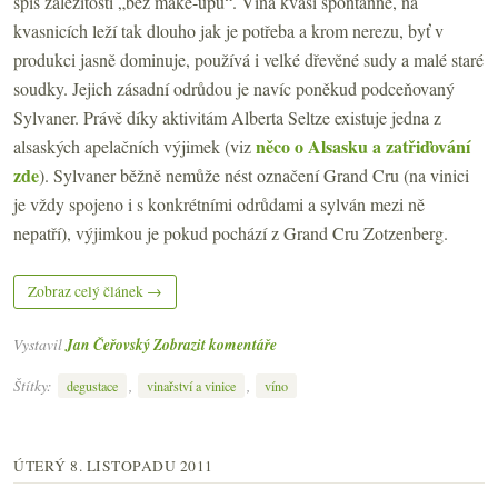
spíš záležitosti „bez make-upu“. Vína kvasí spontánně, na
kvasnicích leží tak dlouho jak je potřeba a krom nerezu, byť v
produkci jasně dominuje, používá i velké dřevěné sudy a malé staré
soudky. Jejich zásadní odrůdou je navíc poněkud podceňovaný
Sylvaner. Právě díky aktivitám Alberta Seltze existuje jedna z
něco o Alsasku a zatřiďování
alsaských apelačních výjimek (viz
zde
). Sylvaner běžně nemůže nést označení Grand Cru (na vinici
je vždy spojeno i s konkrétními odrůdami a sylván mezi ně
nepatří), výjimkou je pokud pochází z Grand Cru Zotzenberg.
Zobraz celý článek →
Vystavil
Jan Čeřovský
Zobrazit komentáře
Štítky:
,
,
degustace
vinařství a vinice
víno
ÚTERÝ 8. LISTOPADU 2011