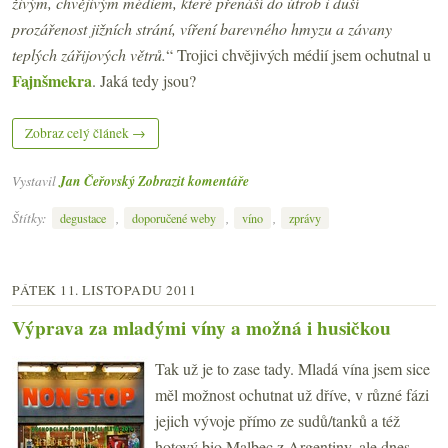
živým, chvějivým médiem, které přenáší do útrob i duší
prozářenost jižních strání, víření barevného hmyzu a závany
teplých zářijových větrů.
“ Trojici chvějivých médií jsem ochutnal u
Fajnšmekra
. Jaká tedy jsou?
Zobraz celý článek →
Vystavil
Jan Čeřovský
Zobrazit komentáře
Štítky:
,
,
,
degustace
doporučené weby
víno
zprávy
PÁTEK 11. LISTOPADU 2011
Výprava za mladými víny a možná i husičkou
Tak už je to zase tady. Mladá vína jsem sice
měl možnost ochutnat už dříve, v různé fázi
jejich vývoje přímo ze sudů/tanků a též
hotový bio Malbec z Argentiny, ale dnes