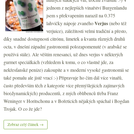
jednom z nejlepších vinařství Burgenlandu
jsem s překvapením narazil na 0.375
Verjus
lahvičky nápoje zvaného
(nebo též
verjuice), záležitosti velmi tradiční a přesto,
díky snadné dostupnosti citrónu, limetek a kvanta různých druhů
octa, v dnešní západní gastronomii polozapomenuté (v arabské se
používá stále). Ale věštím renesanci, už dnes verjus v některých
gurmet speciálkách (vzhledem k tomu, o co vlastně jde, za
nekřesťanské peníze) zakoupíte a v moderní vysoké gastronomii se
také pomalu ale jistě vrací :-) Připravuje ho čím dál více vinařů,
často především těch z kategorie více přemýšlejících zajímavých
bio(dynamických) producentů, z mých oblíbenců třeba Franz
Weninger v Horitschonu a v Bořeticích nějakých spáchal i Bogdan
Trojak. O co že jde?
Zobraz celý článek →