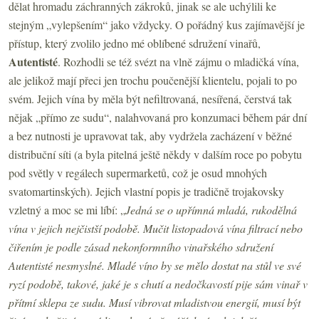
dělat hromadu záchranných zákroků, jinak se ale uchýlili ke
stejným „vylepšením“ jako vždycky. O pořádný kus zajímavější je
přístup, který zvolilo jedno mé oblíbené sdružení vinařů,
Autentisté
. Rozhodli se též svézt na vlně zájmu o mladičká vína,
ale jelikož mají přeci jen trochu poučenější klientelu, pojali to po
svém. Jejich vína by měla být nefiltrovaná, nesířená, čerstvá tak
nějak „přímo ze sudu“, nalahvovaná pro konzumaci během pár dní
a bez nutnosti je upravovat tak, aby vydržela zacházení v běžné
distribuční síti (a byla pitelná ještě někdy v dalším roce po pobytu
pod světly v regálech supermarketů, což je osud mnohých
svatomartinských). Jejich vlastní popis je tradičně trojakovsky
vzletný a moc se mi líbí: „
Jedná se o upřímná mladá, rukodělná
vína v jejich nejčistší podobě. Mučit listopadová vína filtrací nebo
čiřením je podle zásad nekonformního vinařského sdružení
Autentisté nesmyslné. Mladé víno by se mělo dostat na stůl ve své
ryzí podobě, takové, jaké je s chutí a nedočkavostí pije sám vinař v
přítmí sklepa ze sudu. Musí vibrovat mladistvou energií, musí být