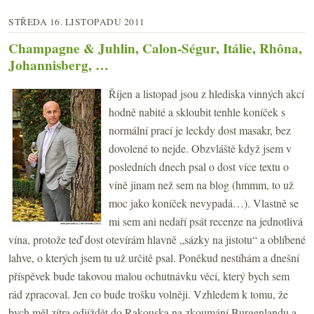
STŘEDA 16. LISTOPADU 2011
Champagne & Juhlin, Calon-Ségur, Itálie, Rhôna,
Johannisberg, …
Říjen a listopad jsou z hlediska vinných akcí
hodně nabité a skloubit tenhle koníček s
normální prací je leckdy dost masakr, bez
dovolené to nejde. Obzvláště když jsem v
posledních dnech psal o dost více textu o
víně jinam než sem na blog (hmmm, to už
moc jako koníček nevypadá…). Vlastně se
mi sem ani nedaří psát recenze na jednotlivá
vína, protože teď dost otevírám hlavně „sázky na jistotu“ a oblíbené
lahve, o kterých jsem tu už určitě psal. Poněkud nestíhám a dnešní
příspěvek bude takovou malou ochutnávku věcí, který bych sem
rád zpracoval. Jen co bude trošku volněji. Vzhledem k tomu, že
bych měl zítra odjíždět do Rakouska na zkoumání Burgenlandu a