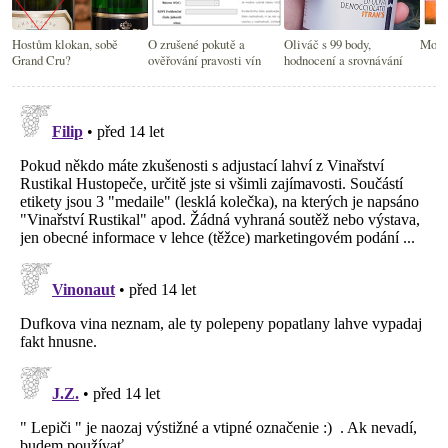
Hostům klokan, sobě
O zrušené pokutě a
Oliváč s 99 body,
Morav
Grand Cru?
ověřování pravosti vín
hodnocení a srovnávání