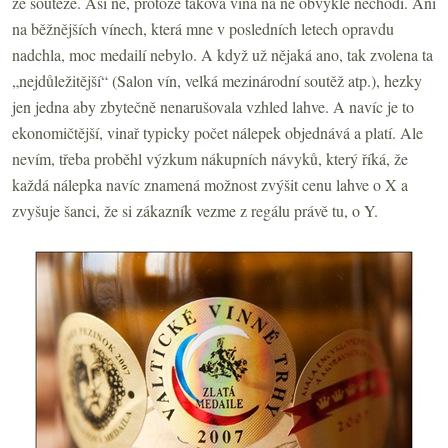
ze soutěže. Asi ne, protože taková vína na ně obvykle nechodí. Ani
na běžnějších vínech, která mne v posledních letech opravdu
nadchla, moc medailí nebylo. A když už nějaká ano, tak zvolena ta
„nejdůležitější“ (Salon vín, velká mezinárodní soutěž atp.), hezky
jen jedna aby zbytečně nenarušovala vzhled lahve. A navíc je to
ekonomičtější, vinař typicky počet nálepek objednává a platí. Ale
nevím, třeba proběhl výzkum nákupních návyků, který říká, že
každá nálepka navíc znamená možnost zvýšit cenu lahve o X a
zvyšuje šanci, že si zákazník vezme z regálu právě tu, o Y.