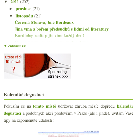
2011
(252)
▼
prosince
(21)
►
listopadu
(21)
▼
Červená Morava, bílé Bordeaux
Jiná vína a boření předsudků s lidmi od literatury
Kardiolog radí: pijte víno každý den!
Čaj se sýrem, ginem a z vinných sklenic
▼ Zobrazit vše
Výsledky ankety „Na internetu víno nakupuji…“
Mlaďoch ze Štýrska a Beaujolais
Těžká rána frankovkářova
Verjus místo citrónu či octa
Vzkaz z Burgenlandu
Champagne & Juhlin, Calon-Ségur, Itálie, Rhôna, Jo...
Kastelberg vůni, chutí, obrazem i hmatem
Kalendář degustací
Tři mladá vína od Autentistů a jejich charta
Výprava za mladými víny a možná i husičkou
tomto místě
kalendář
Pokusím se na
udržovat zhruba měsíc dopředu
Výsledky ankety „Z vinných publikací vrážím peníze...
degustací
a podobných akcí především v Praze (ale i jinde), uvítám Vaše
Albert Seltz třikrát jinak
tipy na zapomenuté události!
Pivní SCUK se třiceti vzorky
Desítka ryzlinků z Mosely od tří různých vinařů
Nejlepším sommelierem ČR se stává…