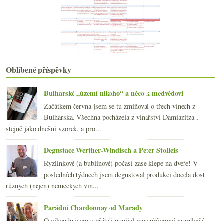
Malá vertikála čtyř vlašáků z Mikrosu
Pinot Noir z Čech a Moravy 2006 – část II.
Tolik medailí až oči přecházejí
října
(20)
►
září
(22)
►
srpna
(23)
►
Oblíbené příspěvky
července
(15)
►
června
(23)
►
Bulharské „území nikoho“ a něco k medvědovi
května
(23)
►
Začátkem června jsem se tu zmiňoval o třech vínech z
dubna
(20)
►
Bulharska. Všechna pocházela z vinařství Damianitza ,
března
(23)
►
stejně jako dnešní vzorek, a pro...
února
(20)
►
ledna
(21)
►
Degustace Werther-Windisch a Peter Stolleis
2010
(249)
►
Ryzlinkové (a bublinové) počasí zase klepe na dveře! V
2009
(249)
►
posledních týdnech jsem degustoval produkci docela dost
2008
(270)
►
různých (nejen) německých vin...
2007
(108)
►
Parádní Chardonnay od Marady
O víkendu jsem s přáteli popíjel moc příjemný nazrálejší