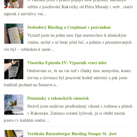
veltlín z josefovské Kukvičky od Petra Marady ( web , starší
zápisek z návštěvy vin...
Stobodový Riesling a Corpinnat s pozvánkou
Vyrazil jsem na jednu moc fajn masterclass k německým
vínům, určitě o ní bude ještě řeč, a jedním z prezentovaných
vín byl – vzhledem k zamě...
Vinotéka Epizoda IV: Výparník vrací úder
Omlouvám se, že na vás teď s články moc nemyslím, konec
června a července byl pracovně hodně náročný a pak jsem
tradičně prchnul na Šumavu a...
Poznámky z rakouských sámošek
Strávil jsem nedávno prodloužený víkend s rodinou a přáteli
v Rakousku. Zatímco ostatní lyžovali, já si oběhl místní
jezero (v každém směru ...
Vertikála Ratzenberger Riesling Steeger St. Jost