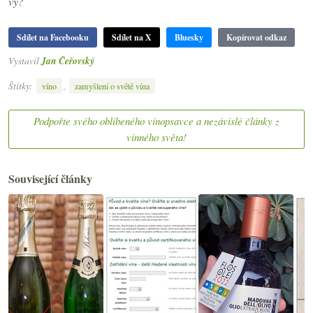
vy?
Sdílet na Facebooku
Sdílet na X
Bluesky
Kopírovat odkaz
Vystavil
Jan Čeřovský
Štítky:
,
víno
zamyšlení o světě vína
Podpořte svého oblíbeného vínopsavce a nezávislé články z
vinného světa!
Související články