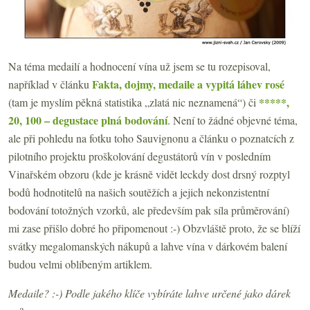
Na téma medailí a hodnocení vína už jsem se tu rozepisoval,
Fakta, dojmy, medaile a vypitá láhev rosé
například v článku
*****,
(tam je myslím pěkná statistika „zlatá nic neznamená“) či
20, 100 – degustace plná bodování
. Není to žádné objevné téma,
ale při pohledu na fotku toho Sauvignonu a článku o poznatcích z
pilotního projektu proškolování degustátorů vín v posledním
Vinařském obzoru (kde je krásně vidět leckdy dost drsný rozptyl
bodů hodnotitelů na našich soutěžích a jejich nekonzistentní
bodování totožných vzorků, ale především pak síla průměrování)
mi zase přišlo dobré ho připomenout :-) Obzvláště proto, že se blíží
svátky megalomanských nákupů a lahve vína v dárkovém balení
budou velmi oblíbeným artiklem.
Medaile? :-) Podle jakého klíče vybíráte lahve určené jako dárek