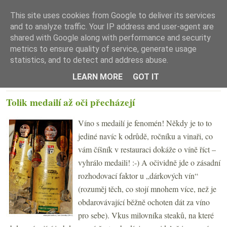
This site uses cookies from Google to deliver its services
and to analyze traffic. Your IP address and user-agent are
shared with Google along with performance and security
metrics to ensure quality of service, generate usage
statistics, and to detect and address abuse.
☰ Menu
LEARN MORE
GOT IT
ÚTERÝ 1. LISTOPADU 2011
Tolik medailí až oči přecházejí
Víno s medailí je fenomén! Někdy je to to
jediné navíc k odrůdě, ročníku a vinaři, co
vám číšník v restauraci dokáže o víně říct –
vyhrálo medaili! :-) A očividně jde o zásadní
rozhodovací faktor u „dárkových vín“
(rozuměj těch, co stojí mnohem více, než je
obdarovávající běžně ochoten dát za víno
pro sebe). Vkus milovníka steaků, na které