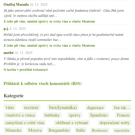
Ondřej Marada
10. 12. 2025
Já jako univerzální zesilovač vůně pužívám ručně foukanou Gabriel - Glas.Pak jsem
zjistil, že stejnou službu udělají opě…
Z čeho pít víno, smutné zprávy ze světa vína a viněta Moutonu
p.j.
4. 12. 2025
Pořád jsem přesvědčený, že pro titul typu world class pinot je bezpodmínečně nutná
tortura sklenkou riedel sommelier bur…
Z čeho pít víno, smutné zprávy ze světa vína a viněta Moutonu
merlot
10. 11. 2025
V článku je přesně popsáno proč toto nepodnikám, víno a jídlo v restaraci, pouze doma.
Problém je, že korkovou vadu nelz…
O korku v prestižní restauraci
Přihlásit k odběru všech komentářů (RSS)
Kategorie
víno
recenze
bio(dynamika)
degustace
Jen tak...
vinařství a vinice
bublinky
zprávy
Španělsko
Francie
zamyšlení o světě vína
oblíbené a vybrané
doporučené weby
Německo
Morava
Burgundsko
Itálie
Bordeaux
reportáže