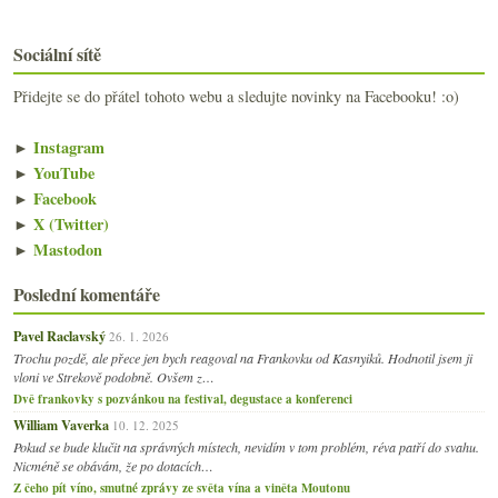
Sociální sítě
Přidejte se do přátel tohoto webu a sledujte novinky na Facebooku! :o)
►
Instagram
►
YouTube
►
Facebook
►
X (Twitter)
►
Mastodon
Poslední komentáře
Pavel Raclavský
26. 1. 2026
Trochu pozdě, ale přece jen bych reagoval na Frankovku od Kasnyiků. Hodnotil jsem ji
vloni ve Strekově podobně. Ovšem z…
Dvě frankovky s pozvánkou na festival, degustace a konferenci
William Vaverka
10. 12. 2025
Pokud se bude klučit na správných místech, nevidím v tom problém, réva patří do svahu.
Nicméně se obávám, že po dotacích…
Z čeho pít víno, smutné zprávy ze světa vína a viněta Moutonu