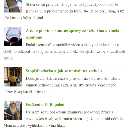
Stává se mi pravidelně, a je nemalá pravděpodobnost že
jsem se tu o problematice za těch 18+ let co píšu blog, a už
předtím o víně psal jind...
Z čeho pít víno, smutné zprávy ze světa vína a viněta
Moutonu
Patlal jsem teď na sociálky video s vinnými sklenkami a
chtěl ho odkázat na blog na tematický článek, ale zjistil, že by si zasloužil
aktua...
Stopětibodovka a jak se umístit na vrcholu
Doba je zlá. Jak se chcete prosadit na saturovaném trhu s
vinnou kritikou? Jak si zajistit, aby zrovna Vaše jméno,
název časopisu či průvodc...
Potěšení s El Rapolao
Už jsem se tu opakovaně zmiňoval (dokonce, hrůza z
covidových časů, ve formátu videa… ), že mám rád odrůdu
Mencía a dost vyhledávám vína hla...