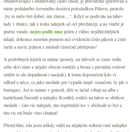
obdarovávající i obdarovaný často chodí, je pravidelně ignorován a
místo pořádného červeného dostává polosladkou Pálavu, protože
„by to mělo být dobré, má zlatou…“. Když se podíváte na láhev
tady v titulce, tak z lesku nálepek až oči přecházejí, a na vinětě je
nejen podle mne
jméno vinaře,
jeden z vůbec nejdůležitějších
údajů, dokonce menším písmem než evidenční číslo jakosti a číslo
šarže a navíc jednou z medailí částečně přelepeno!
A podobných lepičů tu máme spousty, na lahvích se často vedle
sebe skví zlato z nějaké obecní soutěže a bronz z prestižní světové
(může to ale dopadnout i naopak), k tomu doporučení kdo ví
odkud a něco, co jako medaile jen vypadá (např. označení, že jde o
barrique). Asi to máme v genech, děti se lačně vrhají na alba s
kartičkami Šmoulů a nálepky Kostíků, rodiče na lahve se sbírkou
medailí – čím víc nálepek, tím úspěšnější lov v obchodě to byl a
tím víc mi bude víno chutnat!
Přemýšlím, zda jsem někdy viděl na nějakém velkém víně nálepku