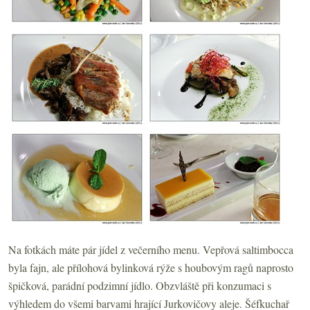
Na fotkách máte pár jídel z večerního menu. Vepřová saltimbocca
byla fajn, ale přílohová bylinková rýže s houbovým ragů naprosto
špičková, parádní podzimní jídlo. Obzvláště při konzumaci s
výhledem do všemi barvami hrající Jurkovičovy aleje. Šéfkuchař