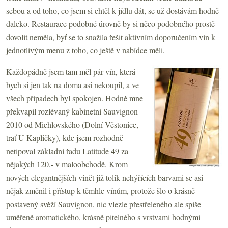
sebou a od toho, co jsem si chtěl k jídlu dát, se už dostávám hodně
daleko. Restaurace podobné úrovně by si něco podobného prostě
dovolit neměla, byť se to snažila řešit aktivním doporučením vín k
jednotlivým menu z toho, co ještě v nabídce měli.
Každopádně jsem tam měl pár vín, která
bych si jen tak na doma asi nekoupil, a ve
všech případech byl spokojen. Hodně mne
překvapil rozlévaný kabinetní Sauvignon
2010 od Michlovského (Dolní Věstonice,
trať U Kapličky), kde jsem rozhodně
netipoval základní řadu Latitude 49 za
nějakých 120,- v maloobchodě. Krom
nových elegantnějších vinět již tolik nehýřících barvami se asi
nějak změnil i přístup k těmhle vínům, protože šlo o krásně
postavený svěží Sauvignon, nic vlezle přestřeleného ale spíše
uměřeně aromatického, krásně pitelného s vrstvami hodnými