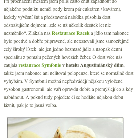
Při procházení městem jsem příliš často chuť zapadnout do
nějakého podniku neměl (tedy krom pár cukráren / kaváren),
leckdy vývěsní štít a představená nabídka působila dost
odstrašujícím dojmem „zde se už několik desítek let nic
Restaurace Racek
nezměnilo“. Zlákala nás
a jídlo tam nakonec
bylo poctivé a dobře připravené, ale netestovali jsme samozřejmě
celý široký lístek, ale jen jedno bezmasé jídlo a naopak denní
specialitu z pomalu pečených hovězích žeber. O dost více nás
restaurace Symfonie
v hotelu Augustiniánský dům
zaujala
,
takže jsem nakonec ani nelitoval polopenze, které se normálně dost
vyhýbám. V Symfonii možná nepředvádějí nějakou vyloženě
vysokou gastronomii, ale vaří opravdu dobře a přemýšlejí co a kdy
nabídnout. A pokud tudy pojedete či se hodláte nějakou dobu
láznit, pak je to jasná volba.