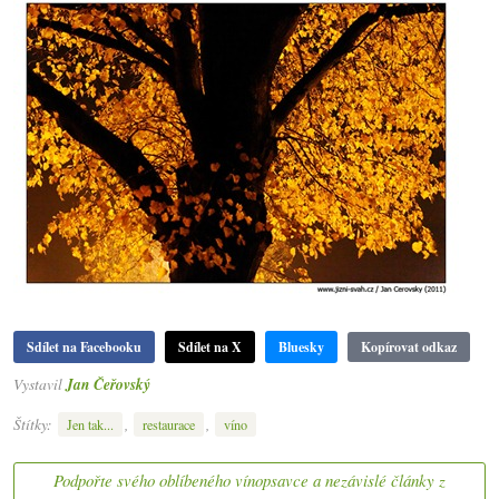
Sdílet na Facebooku
Sdílet na X
Bluesky
Kopírovat odkaz
Vystavil
Jan Čeřovský
Štítky:
,
,
Jen tak...
restaurace
víno
Podpořte svého oblíbeného vínopsavce a nezávislé články z