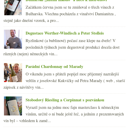
dubna
(20)
►
Začátkem června jsem se tu zmiňoval o třech vínech z
března
(23)
►
Bulharska. Všechna pocházela z vinařství Damianitza ,
února
(20)
►
stejně jako dnešní vzorek, a pro...
ledna
(21)
►
2010
(249)
Degustace Werther-Windisch a Peter Stolleis
►
2009
(249)
►
Ryzlinkové (a bublinové) počasí zase klepe na dveře! V
2008
(270)
►
posledních týdnech jsem degustoval produkci docela dost
2007
(108)
►
různých (nejen) německých vin...
Parádní Chardonnay od Marady
O víkendu jsem s přáteli popíjel moc příjemný nazrálejší
veltlín z josefovské Kukvičky od Petra Marady ( web , starší
zápisek z návštěvy vin...
Stobodový Riesling a Corpinnat s pozvánkou
Vyrazil jsem na jednu moc fajn masterclass k německým
vínům, určitě o ní bude ještě řeč, a jedním z prezentovaných
vín byl – vzhledem k zamě...