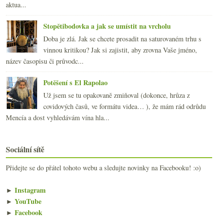
aktua...
Stopětibodovka a jak se umístit na vrcholu
Doba je zlá. Jak se chcete prosadit na saturovaném trhu s
vinnou kritikou? Jak si zajistit, aby zrovna Vaše jméno,
název časopisu či průvodc...
Potěšení s El Rapolao
Už jsem se tu opakovaně zmiňoval (dokonce, hrůza z
covidových časů, ve formátu videa… ), že mám rád odrůdu
Mencía a dost vyhledávám vína hla...
Sociální sítě
Přidejte se do přátel tohoto webu a sledujte novinky na Facebooku! :o)
►
Instagram
►
YouTube
►
Facebook