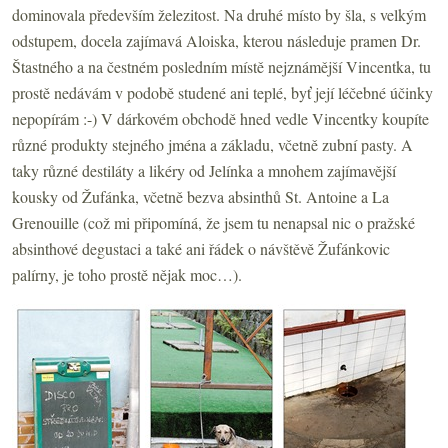
dominovala především železitost. Na druhé místo by šla, s velkým
odstupem, docela zajímavá Aloiska, kterou následuje pramen Dr.
Štastného a na čestném posledním místě nejznámější Vincentka, tu
prostě nedávám v podobě studené ani teplé, byť její léčebné účinky
nepopírám :-) V dárkovém obchodě hned vedle Vincentky koupíte
různé produkty stejného jména a základu, včetně zubní pasty. A
taky různé destiláty a likéry od Jelínka a mnohem zajímavější
kousky od Žufánka, včetně bezva absinthů St. Antoine a La
Grenouille (což mi připomíná, že jsem tu nenapsal nic o pražské
absinthové degustaci a také ani řádek o návštěvě Žufánkovic
palírny, je toho prostě nějak moc…).