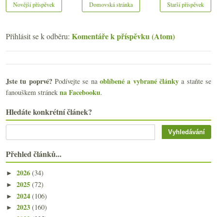
Novější příspěvek
Domovská stránka
Starší příspěvek
Komentáře k příspěvku (Atom)
Přihlásit se k odběru:
Jste tu poprvé?
oblíbené a vybrané články
Podívejte se na
a staňte se
na Facebooku
fanouškem stránek
.
Hledáte konkrétní článek?
Přehled článků...
2026
(34)
►
2025
(72)
►
2024
(106)
►
2023
(160)
►