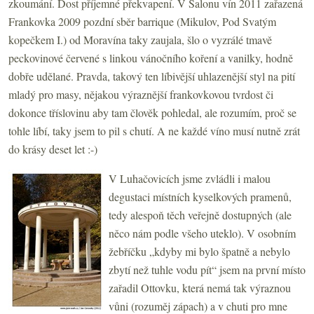
zkoumání. Dost příjemné překvapení. V Salonu vín 2011 zařazená
Frankovka 2009 pozdní sběr barrique (Mikulov, Pod Svatým
kopečkem I.) od Moravína taky zaujala, šlo o vyzrálé tmavě
peckovinové červené s linkou vánočního koření a vanilky, hodně
dobře udělané. Pravda, takový ten líbivější uhlazenější styl na pití
mladý pro masy, nějakou výraznější frankovkovou tvrdost či
dokonce tříslovinu aby tam člověk pohledal, ale rozumím, proč se
tohle líbí, taky jsem to pil s chutí. A ne každé víno musí nutně zrát
do krásy deset let :-)
V Luhačovicích jsme zvládli i malou
degustaci místních kyselkových pramenů,
tedy alespoň těch veřejně dostupných (ale
něco nám podle všeho uteklo). V osobním
žebříčku „kdyby mi bylo špatně a nebylo
zbytí než tuhle vodu pít“ jsem na první místo
zařadil Ottovku, která nemá tak výraznou
vůni (rozuměj zápach) a v chuti pro mne