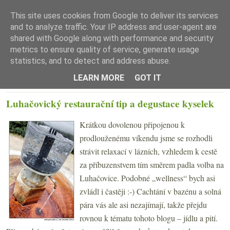
This site uses cookies from Google to deliver its services
and to analyze traffic. Your IP address and user-agent are
shared with Google along with performance and security
metrics to ensure quality of service, generate usage
statistics, and to detect and address abuse.
☰ Menu
LEARN MORE
GOT IT
PONDĚLÍ 31. ŘÍJNA 2011
Luhačovický restaurační tip a degustace kyselek
Krátkou dovolenou připojenou k
prodlouženému víkendu jsme se rozhodli
strávit relaxací v lázních, vzhledem k cestě
za příbuzenstvem tím směrem padla volba na
Luhačovice. Podobné „wellness“ bych asi
zvládl i častěji :-) Cachtání v bazénu a solná
pára vás ale asi nezajímají, takže přejdu
rovnou k tématu tohoto blogu – jídlu a pití.