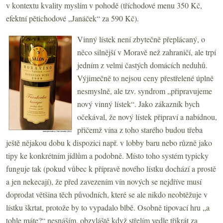
v kontextu kvality myslím v pohodě (tříchodové menu 350 Kč,
efektní pětichodové „Janáček“ za 590 Kč).
Vinný lístek není zbytečně přeplácaný, o
něco silnější v Moravě než zahraničí, ale trpí
jedním z velmi častých domácích neduhů.
Výjimečně to nejsou ceny přestřelené úplně
nesmyslně, ale tzv. syndrom „připravujeme
nový vinný lístek“. Jako zákazník bych
očekával, že nový lístek připraví a nabídnou,
přičemž vína z toho starého budou třeba
ještě nějakou dobu k dispozici např. v lobby baru nebo různě jako
tipy ke konkrétním jídlům a podobně. Místo toho systém typicky
funguje tak (pokud vůbec k přípravě nového lístku dochází a prostě
a jen nekecají), že před zavezením vín nových se nejdříve musí
doprodat většina těch původních, které se ale nikdo neobtěžuje v
lístku škrtat, protože by to vypadalo blbě. Osobně tipovací hru „a
tohle máte?“ nesnáším, obzvláště když střelím vedle třikrát za