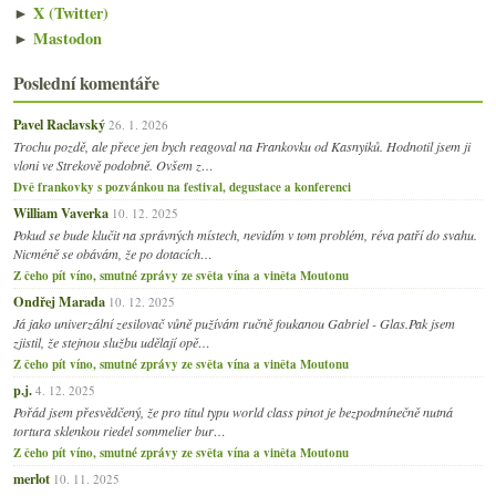
►
X (Twitter)
►
Mastodon
Poslední komentáře
Pavel Raclavský
26. 1. 2026
Trochu pozdě, ale přece jen bych reagoval na Frankovku od Kasnyiků. Hodnotil jsem ji
vloni ve Strekově podobně. Ovšem z…
Dvě frankovky s pozvánkou na festival, degustace a konferenci
William Vaverka
10. 12. 2025
Pokud se bude klučit na správných místech, nevidím v tom problém, réva patří do svahu.
Nicméně se obávám, že po dotacích…
Z čeho pít víno, smutné zprávy ze světa vína a viněta Moutonu
Ondřej Marada
10. 12. 2025
Já jako univerzální zesilovač vůně pužívám ručně foukanou Gabriel - Glas.Pak jsem
zjistil, že stejnou službu udělají opě…
Z čeho pít víno, smutné zprávy ze světa vína a viněta Moutonu
p.j.
4. 12. 2025
Pořád jsem přesvědčený, že pro titul typu world class pinot je bezpodmínečně nutná
tortura sklenkou riedel sommelier bur…
Z čeho pít víno, smutné zprávy ze světa vína a viněta Moutonu
merlot
10. 11. 2025