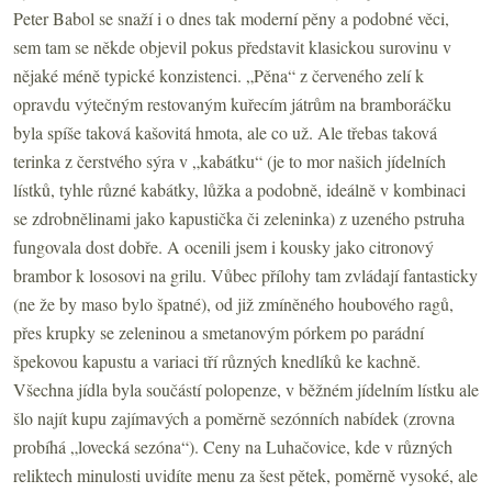
Peter Babol se snaží i o dnes tak moderní pěny a podobné věci,
sem tam se někde objevil pokus představit klasickou surovinu v
nějaké méně typické konzistenci. „Pěna“ z červeného zelí k
opravdu výtečným restovaným kuřecím játrům na bramboráčku
byla spíše taková kašovitá hmota, ale co už. Ale třebas taková
terinka z čerstvého sýra v „kabátku“ (je to mor našich jídelních
lístků, tyhle různé kabátky, lůžka a podobně, ideálně v kombinaci
se zdrobnělinami jako kapustička či zeleninka) z uzeného pstruha
fungovala dost dobře. A ocenili jsem i kousky jako citronový
brambor k lososovi na grilu. Vůbec přílohy tam zvládají fantasticky
(ne že by maso bylo špatné), od již zmíněného houbového ragů,
přes krupky se zeleninou a smetanovým pórkem po parádní
špekovou kapustu a variaci tří různých knedlíků ke kachně.
Všechna jídla byla součástí polopenze, v běžném jídelním lístku ale
šlo najít kupu zajímavých a poměrně sezónních nabídek (zrovna
probíhá „lovecká sezóna“). Ceny na Luhačovice, kde v různých
reliktech minulosti uvidíte menu za šest pětek, poměrně vysoké, ale