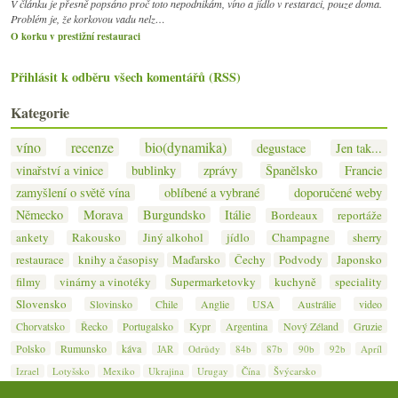
V článku je přesně popsáno proč toto nepodnikám, víno a jídlo v restaraci, pouze doma.
Problém je, že korkovou vadu nelz…
O korku v prestižní restauraci
Přihlásit k odběru všech komentářů (RSS)
Kategorie
víno
recenze
bio(dynamika)
degustace
Jen tak...
vinařství a vinice
bublinky
zprávy
Španělsko
Francie
zamyšlení o světě vína
oblíbené a vybrané
doporučené weby
Německo
Morava
Burgundsko
Itálie
Bordeaux
reportáže
ankety
Rakousko
Jiný alkohol
jídlo
Champagne
sherry
restaurace
knihy a časopisy
Maďarsko
Čechy
Podvody
Japonsko
filmy
vinárny a vinotéky
Supermarketovky
kuchyně
speciality
Slovensko
Slovinsko
Chile
Anglie
USA
Austrálie
video
Chorvatsko
Řecko
Portugalsko
Kypr
Argentina
Nový Zéland
Gruzie
Polsko
Rumunsko
káva
JAR
Odrůdy
84b
87b
90b
92b
Apríl
Izrael
Lotyšsko
Mexiko
Ukrajina
Urugay
Čína
Švýcarsko