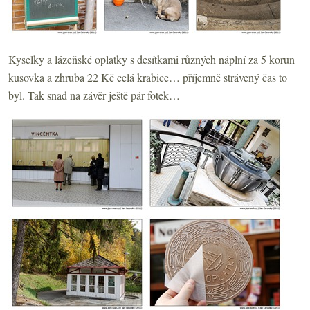
Kyselky a lázeňské oplatky s desítkami různých náplní za 5 korun
kusovka a zhruba 22 Kč celá krabice… příjemně strávený čas to
byl. Tak snad na závěr ještě pár fotek…