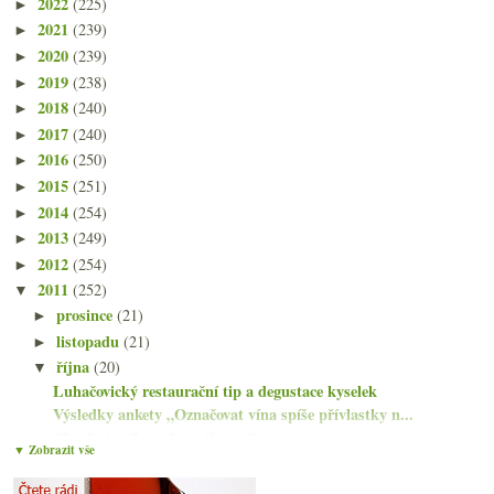
2022
(225)
►
2021
(239)
►
2020
(239)
►
2019
(238)
►
2018
(240)
►
2017
(240)
►
2016
(250)
►
2015
(251)
►
2014
(254)
►
2013
(249)
►
2012
(254)
►
2011
(252)
▼
prosince
(21)
►
listopadu
(21)
►
října
(20)
▼
Luhačovický restaurační tip a degustace kyselek
Výsledky ankety „Označovat vína spíše přívlastky n...
Chutě vinného světa v Sacre Coeur
▼ Zobrazit vše
Klasika i Antika vinařství Nestarec
Dvakrát výborná bio Pálava