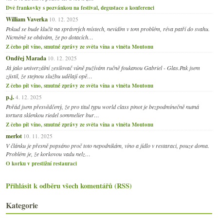
Dvě frankovky s pozvánkou na festival, degustace a konferenci
William Vaverka
10. 12. 2025
Pokud se bude klučit na správných místech, nevidím v tom problém, réva patří do svahu.
Nicméně se obávám, že po dotacích…
Z čeho pít víno, smutné zprávy ze světa vína a viněta Moutonu
Ondřej Marada
10. 12. 2025
Já jako univerzální zesilovač vůně pužívám ručně foukanou Gabriel - Glas.Pak jsem
zjistil, že stejnou službu udělají opě…
Z čeho pít víno, smutné zprávy ze světa vína a viněta Moutonu
p.j.
4. 12. 2025
Pořád jsem přesvědčený, že pro titul typu world class pinot je bezpodmínečně nutná
tortura sklenkou riedel sommelier bur…
Z čeho pít víno, smutné zprávy ze světa vína a viněta Moutonu
merlot
10. 11. 2025
V článku je přesně popsáno proč toto nepodnikám, víno a jídlo v restaraci, pouze doma.
Problém je, že korkovou vadu nelz…
O korku v prestižní restauraci
Přihlásit k odběru všech komentářů (RSS)
Kategorie