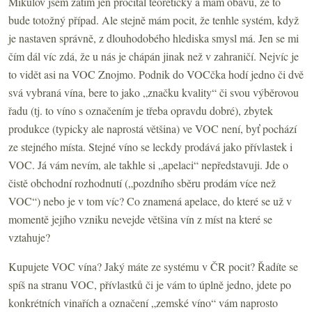
Mikulov jsem zatím jen pročítal teoreticky a mám obavu, že to
bude totožný případ. Ale stejně mám pocit, že tenhle systém, když
je nastaven správně, z dlouhodobého hlediska smysl má. Jen se mi
čím dál víc zdá, že u nás je chápán jinak než v zahraničí. Nejvíc je
to vidět asi na VOC Znojmo. Podnik do VOCčka hodí jedno či dvě
svá vybraná vína, bere to jako „značku kvality“ či svou výběrovou
řadu (tj. to víno s označením je třeba opravdu dobré), zbytek
produkce (typicky ale naprostá většina) ve VOC není, byť pochází
ze stejného místa. Stejné víno se leckdy prodává jako přívlastek i
VOC. Já vám nevím, ale takhle si „apelaci“ nepředstavuji. Jde o
čistě obchodní rozhodnutí („pozdního sběru prodám více než
VOC“) nebo je v tom víc? Co znamená apelace, do které se už v
momentě jejího vzniku nevejde většina vín z míst na které se
vztahuje?
Kupujete VOC vína? Jaký máte ze systému v ČR pocit? Řadíte se
spíš na stranu VOC, přívlastků či je vám to úplně jedno, jdete po
konkrétních vinařích a označení „zemské víno“ vám naprosto