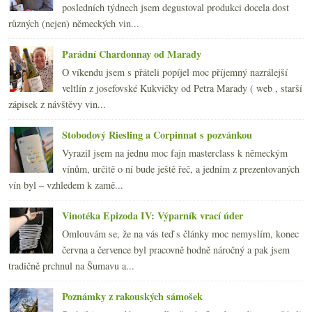
2008
(270)
►
posledních týdnech jsem degustoval produkci docela dost
2007
(108)
►
různých (nejen) německých vin...
Parádní Chardonnay od Marady
O víkendu jsem s přáteli popíjel moc příjemný nazrálejší
veltlín z josefovské Kukvičky od Petra Marady ( web , starší
zápisek z návštěvy vin...
Stobodový Riesling a Corpinnat s pozvánkou
Vyrazil jsem na jednu moc fajn masterclass k německým
vínům, určitě o ní bude ještě řeč, a jedním z prezentovaných
vín byl – vzhledem k zamě...
Vinotéka Epizoda IV: Výparník vrací úder
Omlouvám se, že na vás teď s články moc nemyslím, konec
června a července byl pracovně hodně náročný a pak jsem
tradičně prchnul na Šumavu a...
Poznámky z rakouských sámošek