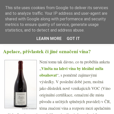
This site uses cookies from Google to deliver its services
and to analyze traffic. Your IP address and user-agent are
shared with Google along with performance and security
metrics to ensure quality of service, generate usage
statistics, and to detect and address abuse.
☰ Menu
LEARN MORE
GOT IT
PONDĚLÍ 10. ŘÍJNA 2011
Apelace, přívlastek či jiné označení vína?
Není tomu tak dávno, co tu proběhla anketa
Viněta na lahvi vína by ideálně měla
„
obsahovat
“, s poměrně zajímavými
výsledky. V poslední době jsem, možná
jako důsledek nově vznikajících VOC (Víno
originální certifikace, označení dle místa
původu a určitých splněných pravidel) v ČR,
téma značení vína a rozporu mezi apelačním