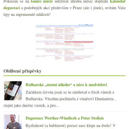
tomto místě
kalendář
Pokusím se na
udržovat zhruba měsíc dopředu
Zakázaná frkačka a víno s varováním
degustací
a podobných akcí především v Praze (ale i jinde), uvítám Vaše
Druhé úterý v říjnu aneb jiná Beaujolais
tipy na zapomenuté události!
Apelace, přívlastek či jiné označení vína?
Italské Nebbiolo a jihoafrická směska tak trochu s...
Metro vinná mapa, Matt Kramer nejen o vinném vzděl...
Pinotová seance v Bořeticích (část II. – Francie a...
Pinotová seance v Bořeticích (část I. – především ČR)
Moravský raně podzimní fotodeníček
září
(22)
►
srpna
(23)
►
července
(15)
►
Oblíbené příspěvky
června
(23)
►
května
(23)
►
Bulharské „území nikoho“ a něco k medvědovi
dubna
(20)
►
Začátkem června jsem se tu zmiňoval o třech vínech z
března
(23)
►
Bulharska. Všechna pocházela z vinařství Damianitza ,
února
(20)
►
stejně jako dnešní vzorek, a pro...
ledna
(21)
►
2010
(249)
Degustace Werther-Windisch a Peter Stolleis
►
2009
(249)
►
Ryzlinkové (a bublinové) počasí zase klepe na dveře! V