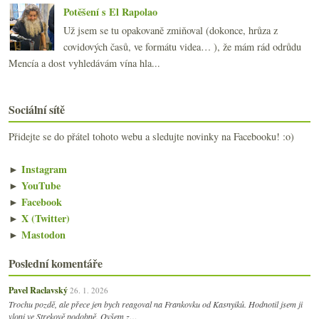
Potěšení s El Rapolao
Už jsem se tu opakovaně zmiňoval (dokonce, hrůza z
covidových časů, ve formátu videa… ), že mám rád odrůdu
Mencía a dost vyhledávám vína hla...
Sociální sítě
Přidejte se do přátel tohoto webu a sledujte novinky na Facebooku! :o)
►
Instagram
►
YouTube
►
Facebook
►
X (Twitter)
►
Mastodon
Poslední komentáře
Pavel Raclavský
26. 1. 2026
Trochu pozdě, ale přece jen bych reagoval na Frankovku od Kasnyiků. Hodnotil jsem ji
vloni ve Strekově podobně. Ovšem z…