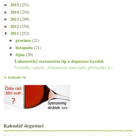
2015
(251)
►
2014
(254)
►
2013
(249)
►
2012
(254)
►
2011
(252)
▼
prosince
(21)
►
listopadu
(21)
►
října
(20)
▼
Luhačovický restaurační tip a degustace kyselek
Výsledky ankety „Označovat vína spíše přívlastky n...
Chutě vinného světa v Sacre Coeur
▼ Zobrazit vše
Klasika i Antika vinařství Nestarec
Dvakrát výborná bio Pálava
Francouzské červené na Moravě, kde se pije nejvíc ...
Báječná fino sherry nad zásilkou ze Španělska
O Château-Grillet, vinařství a monopolní apelaci
Saský pinot z velkého malého družstva
Chrámecký Pinot ročníku 2000
Kalendář degustací
Výsledky ankety „V kolika lidech nejčastěji pijete...
Lehce nesourodá skupina červených