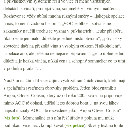
a přívlastkovým systémem řešil ve více či méně vzrušených
debatách s vinaři, prodejci vína, sommeliéry i vinnými nadšenci.
Rozhovor se vždy ubíral mnoha různými směry – „jaképak apelace
u nás, to nemá žádnou historii“, „VOC je blbost, sotva jsme
zákazníky naučili trochu se vyznat v přívlastcích“, „cukr při sběru
říká o víně jen málo, důležité je jedině místo původu“, „přívlastky
zbytečně tlačí na přezrálá vína s vysokým cukrem či alkoholem“,
„apelace ano, ale ještě na ně nejsme připraveni“, „je to úplně jedno,
důležitá je hezká viněta, nízká cena a schopný sommelier co to umí
v podniku prodat“…
Narážím na čím dál více zajímavých zahraničních vinařů, kteří mají
s apelačním systémem obrovský problém. Jeden biodynamik z
Anjou, Olivier Cousin, který už od roku 2005 svá vína připravuje
mimo AOC té oblasti, udělal letos dobrou botu… na svou láhev
napsal iniciály AOC, ale rozvedené jako „Anjou Olivier Cousin“
viz foto
(
). Momentálně to s ním řeší úřady a pokuta mu může
viz petice
podnikání více než zkomplikovat (
). Skvělý text na tohle