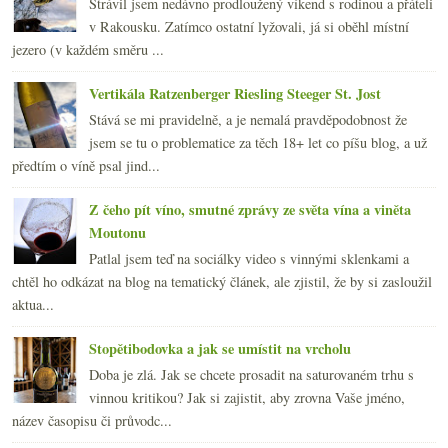
Strávil jsem nedávno prodloužený víkend s rodinou a přáteli
v Rakousku. Zatímco ostatní lyžovali, já si oběhl místní
jezero (v každém směru ...
Vertikála Ratzenberger Riesling Steeger St. Jost
Stává se mi pravidelně, a je nemalá pravděpodobnost že
jsem se tu o problematice za těch 18+ let co píšu blog, a už
předtím o víně psal jind...
Z čeho pít víno, smutné zprávy ze světa vína a viněta
Moutonu
Patlal jsem teď na sociálky video s vinnými sklenkami a
chtěl ho odkázat na blog na tematický článek, ale zjistil, že by si zasloužil
aktua...
Stopětibodovka a jak se umístit na vrcholu
Doba je zlá. Jak se chcete prosadit na saturovaném trhu s
vinnou kritikou? Jak si zajistit, aby zrovna Vaše jméno,
název časopisu či průvodc...