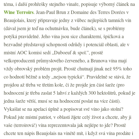
téma, i další prohřešky stejného vinaře, popisuje výborný článek na
Wine Terroirs
. Jean-Paul Brun z Domaine des Terres Dorées v
Beaujolais, který připravuje jedny z vůbec nejlepších tamních vín
(dával jsem je teď na ochutnávku, bude článek), se s problémy
potýká pravidelně. Jeho vína jsou sice charakterní, špičková a
bezvadně představují schopnosti odrůdy i potenciál oblasti, ale v
místní AOC komisi sedí „Duboeuf & spol.”, prostě
velkoproducenti průmyslového červeného, a Brunova vína mají
vždy obrovský problém projít. Prostě chutnají jinak než 95% toho
co hodnotí běžně a tedy „nejsou typická“. Pravidelně se stává, že
projdou až třeba ve třetím kole, či že projde jen část šarže (pro
hodnocení je třeba zaslat 5 lahví z každých 300 hektolitrů, pokud je
jedna šarže větší, musí se na hodnocení poslat na více částí).
Vykašlat se na apelaci úplně a popisovat své víno jako stolní?
Pokud jste místní patriot, v oblasti žijete celý život a chcete, aby ji
vaše (terroirová!) vína reprezentovala jak nejlépe to jde? Prostě
chcete ten nápis Beaujolais na vinětě mít, i když svá vína prodáte i