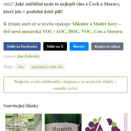
Jaké zatřídění neslo to nejlepší víno z Čech a Moravy,
stačí?
které jste v poslední době pili
?
Mikulov a Modré hory –
K tématu aneb už se trochu opakuju:
dvě nová moravská VOC
AOC, DOC, VOC, Cru a Morava
|
Sdílet na Facebooku
Sdílet na X
Bluesky
Kopírovat odkaz
Vystavil
Jan Čeřovský
Štítky:
,
víno
zamyšlení o světě vína
Podpořte svého oblíbeného vínopsavce a nezávislé články z
vinného světa!
Související články