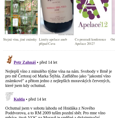
Stejná vína, jiné známky
Limity apelace aneb
Co prozradí konference
Origi
případ Cava
Apelace 2012?