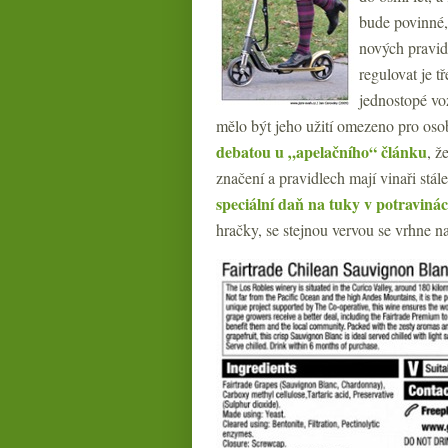
bude povinné, 
nových pravide
regulovat je t
jednostopé vo
mělo být jeho užití omezeno pro osoby
debatou u „apelačního“ článku
, ž
značení a pravidlech mají vinaři st
speciální daň na tuky v potraviná
hračky, se stejnou vervou se vrhne n