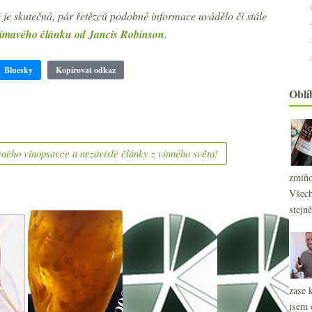
 je skutečná, pár řetězců podobné informace uvádělo či stále
jímavého článku od Jancis Robinson
.
Bluesky
Kopírovat odkaz
Oblí
ného vínopsavce a nezávislé články z vinného světa!
zmiňo
Všech
stejn
zase 
jsem 