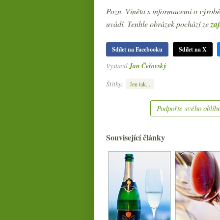
Pozn. Viněta s informacemi o výrobě
uvádí. Tenhle obrázek pochází ze
za
Sdílet na Facebooku
Sdílet na X
Vystavil
Jan Čeřovský
Štítky:
Jen tak...
Podpořte svého oblíbe
Související články