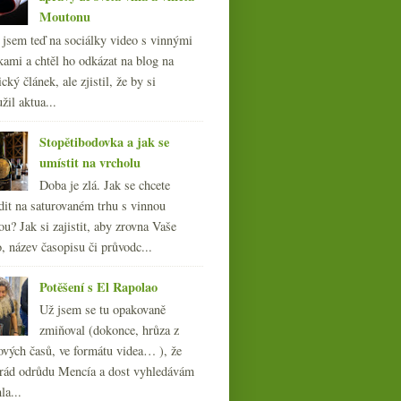
Moutonu
l jsem teď na sociálky video s vinnými
kami a chtěl ho odkázat na blog na
cký článek, ale zjistil, že by si
žil aktua...
Stopětibodovka a jak se
umístit na vrcholu
Doba je zlá. Jak se chcete
dit na saturovaném trhu s vinnou
ou? Jak si zajistit, aby zrovna Vaše
, název časopisu či průvodc...
Potěšení s El Rapolao
Už jsem se tu opakovaně
zmiňoval (dokonce, hrůza z
ových časů, ve formátu videa… ), že
ád odrůdu Mencía a dost vyhledávám
la...