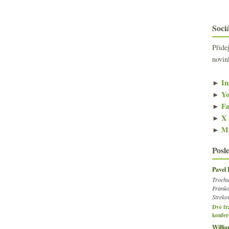
Sociá
Přide
novin
►
In
►
Yo
►
Fa
►
X 
►
Ma
Posl
Pavel
Trochu
Franko
Streko
Dvě fr
konfer
Willi