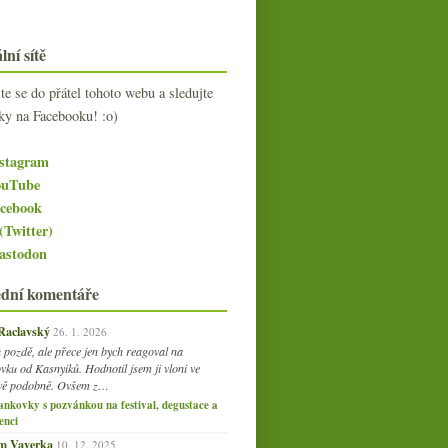
lní sítě
jte se do přátel tohoto webu a sledujte
ky na Facebooku! :o)
stagram
uTube
cebook
(Twitter)
stodon
ední komentáře
 Raclavský
26. 1. 2026
 pozdě, ale přece jen bych reagoval na
vku od Kasnyiků. Hodnotil jsem ji vloni ve
vě podobně. Ovšem z…
ankovky s pozvánkou na festival, degustace a
enci
am Vaverka
10. 12. 2025