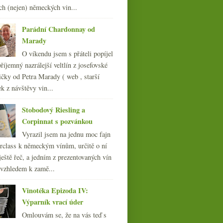
ch (nejen) německých vin...
února
(20)
►
ledna
(21)
►
Parádní Chardonnay od
Zpět z lesů s (nejen) bag-
010
(249)
Marady
in-boxy
009
(249)
O víkendu jsem s přáteli popíjel
008
(270)
říjemný nazrálejší veltlín z josefovské
007
(108)
čky od Petra Marady ( web , starší
ek z návštěvy vin...
Stobodový Riesling a
Corpinnat s pozvánkou
Vyrazil jsem na jednu moc fajn
rclass k německým vínům, určitě o ní
ještě řeč, a jedním z prezentovaných vín
 vzhledem k zamě...
Vinotéka Epizoda IV:
Výparník vrací úder
Omlouvám se, že na vás teď s