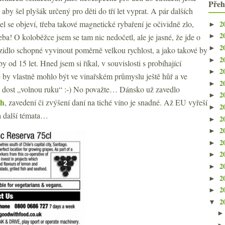
Přeh
aby šel plyšák určený pro děti do tří let vyprat. A pár dalších
2
l se objeví, třeba takové magnetické rybaření je očividně zlo,
►
2
řeba! O koloběžce jsem se tam nic nedočetl, ale je jasné, že jde o
►
2
►
zidlo schopné vyvinout poměrně velkou rychlost, a jako takové by
2
►
 od 15 let. Hned jsem si říkal, v souvislosti s probíhající
2
►
e by vlastně mohlo být ve vinařském průmyslu ještě hůř a ve
2
►
ále dost „volnou ruku“ :-) No považte… Dánsko už zavedlo
2
►
ch
, zavedení či zvýšení daní na tiché víno je snadné. Až EU vyřeší
2
►
a další témata…
2
►
2
►
2
►
2
►
2
►
2
►
2
►
2
▼