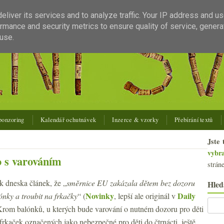
liver its services and to analyze traffic. Your IP address and u
rmance and security metrics to ensure quality of service, gener
use.
ponzoring
Kalendář ochutnávek
Inzerce & vzorky
Přebírání textů
Jste 
vybr
o s varováním
strán
ak dneska článek, že „
směrnice EU zakázala dětem bez dozoru
Hled
Novinky
Daily
ónky a troubit na frkačky
“ (
, lepší ale originál v
Krom balónků, u kterých bude varování o nutném dozoru pro děti
 frkaček označených jako nebezpečné pro děti do čtrnácti, ještě