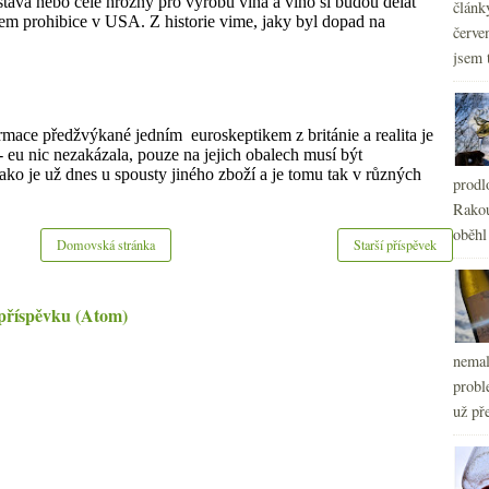
článk
červe
jsem 
prodl
Rakou
oběhl
Domovská stránka
Starší příspěvek
příspěvku (Atom)
nemal
probl
už pře