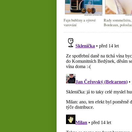
Fajn bubliny a sýrové
Rady sommeliéra,
varování
Bordeaux, polosla
červená