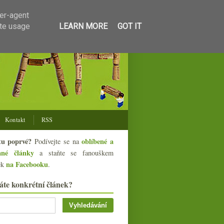
ser-agent
ate usage
LEARN MORE
GOT IT
Kontakt
RSS
tu poprvé?
oblíbené a
Podívejte se na
ané články
a staňte se fanouškem
na Facebooku
ek
.
áte konkrétní článek?