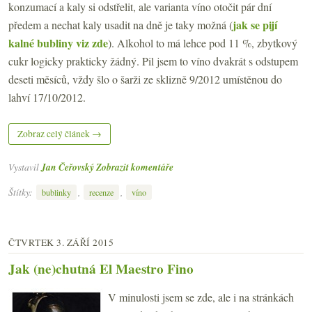
konzumací a kaly si odstřelit, ale varianta víno otočit pár dní
jak se pijí
předem a nechat kaly usadit na dně je taky možná (
kalné bubliny viz zde
). Alkohol to má lehce pod 11 %, zbytkový
cukr logicky prakticky žádný. Pil jsem to víno dvakrát s odstupem
deseti měsíců, vždy šlo o šarži ze sklizně 9/2012 umístěnou do
lahví 17/10/2012.
Zobraz celý článek →
Vystavil
Jan Čeřovský
Zobrazit komentáře
Štítky:
,
,
bublinky
recenze
víno
ČTVRTEK 3. ZÁŘÍ 2015
Jak (ne)chutná El Maestro Fino
V minulosti jsem se zde, ale i na stránkách