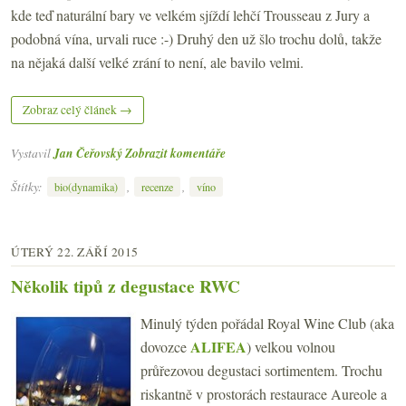
kde teď naturální bary ve velkém sjíždí lehčí Trousseau z Jury a
podobná vína, urvali ruce :-) Druhý den už šlo trochu dolů, takže
na nějaká další velké zrání to není, ale bavilo velmi.
Zobraz celý článek →
Vystavil
Jan Čeřovský
Zobrazit komentáře
Štítky:
,
,
bio(dynamika)
recenze
víno
ÚTERÝ 22. ZÁŘÍ 2015
Několik tipů z degustace RWC
Minulý týden pořádal Royal Wine Club (aka
ALIFEA
dovozce
) velkou volnou
průřezovou degustaci sortimentem. Trochu
riskantně v prostorách restaurace Aureole a