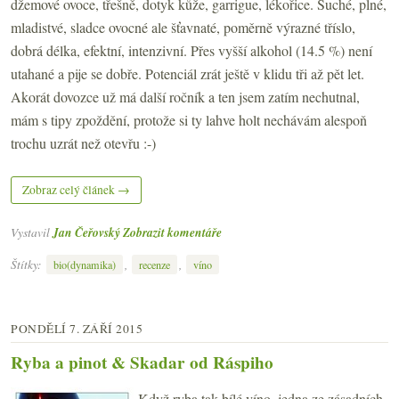
džemové ovoce, třešně, dotyk kůže, garrigue, lékořice. Suché, plné,
mladistvé, sladce ovocné ale šťavnaté, poměrně výrazné tříslo,
dobrá délka, efektní, intenzivní. Přes vyšší alkohol (14.5 %) není
utahané a pije se dobře. Potenciál zrát ještě v klidu tři až pět let.
Akorát dovozce už má další ročník a ten jsem zatím nechutnal,
mám s tipy zpoždění, protože si ty lahve holt nechávám alespoň
trochu uzrát než otevřu :-)
Zobraz celý článek →
Vystavil
Jan Čeřovský
Zobrazit komentáře
Štítky:
,
,
bio(dynamika)
recenze
víno
PONDĚLÍ 7. ZÁŘÍ 2015
Ryba a pinot & Skadar od Ráspiho
Když ryba tak bílé víno, jedna ze zásadních