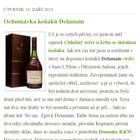
ČTVRTEK 10. ZÁŘÍ 2015
Ochutnávka koňaků Delamain
Už je to celých pět let, co jsem tu měl
Chladný večer u krbu se sklenkou
zápisek
koňaku
. Jak ten čas letí jsem si uvědomil v
Delamain
web
úterý na degustaci koňaků
(
)
v baru L'Fleur s Olivierem Jadeau, jejich
exportním ředitelem. Zavzpomínali jsme na
společný oběd „nedávno“ a já si vybavil, že
byl tenkrát dost nervózní, protože to bylo
těsně před tím, než se mu měl doma v Jarnacu narodit syn. Syny
má dva, ten druhý to být nemohl a prvnímu už je pět… fakt to
děsně letí. No nic. Zpět k Delamain. Tahle firma na našem trhu asi
dva roky oficiálního dovozce neměla, původní Kupmeto přestal
Domaine R&W
destiláty dělat, dnes se značka vrací v portofoliu
.
Dává to smysl, Delamain je sice rodinný podnik už hezkých pár