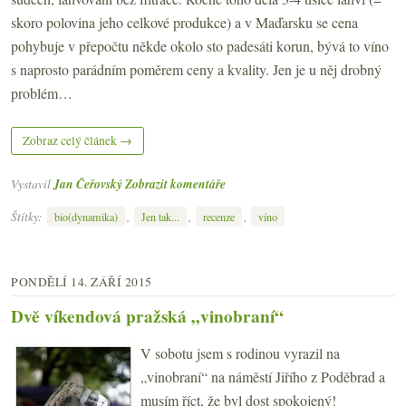
skoro polovina jeho celkové produkce) a v Maďarsku se cena
pohybuje v přepočtu někde okolo sto padesáti korun, bývá to víno
s naprosto parádním poměrem ceny a kvality. Jen je u něj drobný
problém…
Zobraz celý článek →
Vystavil
Jan Čeřovský
Zobrazit komentáře
Štítky:
,
,
,
bio(dynamika)
Jen tak...
recenze
víno
PONDĚLÍ 14. ZÁŘÍ 2015
Dvě víkendová pražská „vinobraní“
V sobotu jsem s rodinou vyrazil na
„vinobraní“ na náměstí Jiřího z Poděbrad a
musím říct, že byl dost spokojený!