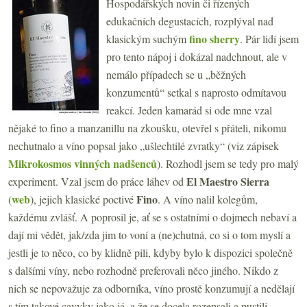
Hospodářských novin či řízených
edukačních degustacích, rozplýval nad
fino sherry
klasickým suchým
. Pár lidí jsem
pro tento nápoj i dokázal nadchnout, ale v
nemálo případech se u „běžných
konzumentů“ setkal s naprosto odmítavou
reakcí. Jeden kamarád si ode mne vzal
nějaké to fino a manzanillu na zkoušku, otevřel s přáteli, nikomu
nechutnalo a víno popsal jako „ušlechtilé zvratky“ (viz zápisek
Mikrokosmos vinných nadšenců
). Rozhodl jsem se tedy pro malý
El Maestro Sierra
experiment. Vzal jsem do práce láhev od
web
Fino
(
), jejich klasické poctivé
. A víno nalil kolegům,
každému zvlášť. A poprosil je, ať se s ostatními o dojmech nebaví a
dají mi vědět, jak/zda jim to voní a (ne)chutná, co si o tom myslí a
jestli je to něco, co by klidně pili, kdyby bylo k dispozici společně
s dalšími víny, nebo rozhodně preferovali něco jiného. Nikdo z
nich se nepovažuje za odborníka, víno prostě konzumují a nedělají
s tím takové cavyky jako já, a že se docela rozepsali a pustili