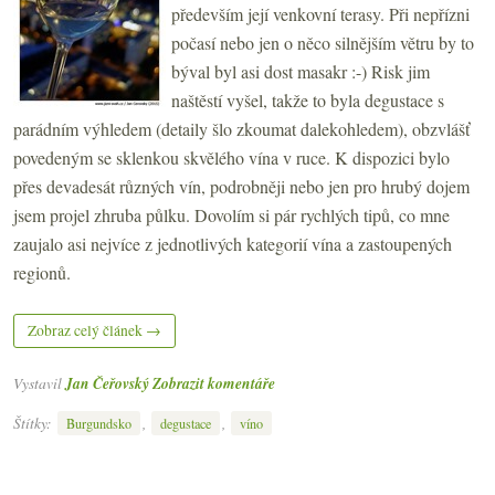
především její venkovní terasy. Při nepřízni
počasí nebo jen o něco silnějším větru by to
býval byl asi dost masakr :-) Risk jim
naštěstí vyšel, takže to byla degustace s
parádním výhledem (detaily šlo zkoumat dalekohledem), obzvlášť
povedeným se sklenkou skvělého vína v ruce. K dispozici bylo
přes devadesát různých vín, podrobněji nebo jen pro hrubý dojem
jsem projel zhruba půlku. Dovolím si pár rychlých tipů, co mne
zaujalo asi nejvíce z jednotlivých kategorií vína a zastoupených
regionů.
Zobraz celý článek →
Vystavil
Jan Čeřovský
Zobrazit komentáře
Štítky:
,
,
Burgundsko
degustace
víno