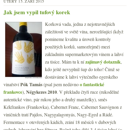
ÚTERÝ 15. ZÁŘÍ 2015
Jak jsem vypil tufový korek
Korková vada, jedna z nejotravnějších
záležitostí ve světě vína, nerozlišující (když
pomineme kvalitu a úroveň kontroly
použitých korků, samozřejmě) mezi
základním supermarketovým vínem a lahví
zajímavý dotazník
za tisíce. Mám tu k ní
,
kdo ještě nevyplnil šup do toho! Čímž se
dostáváme k lahvi výtečného egerského
Pók Tamás
o fantastické
vinařství
(psal jsem nedávno
frankovce
Négykezes 2010
),
. V překladu čtyři ruce (rukodělné
autentické víno, pár rukou jeho a druhý manželky), směs
Kékfrankos (Frankovka), Cabernet Franc, Cabernet Sauvignon z
viničních tratí Pajdos, Nagygalagonyás, Nagy-Eged a Rádé.
Fermentace v otevřených kádích, zrání 18 měsíců v dubových
sudech, lahvování bez filtrace. Ročně toho dělá 3-4 tisíce lahví (=