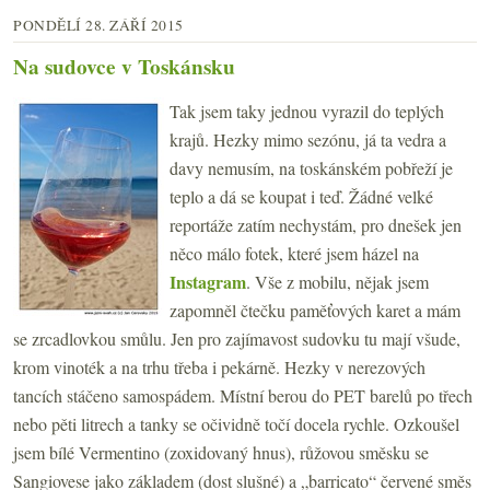
PONDĚLÍ 28. ZÁŘÍ 2015
Na sudovce v Toskánsku
Tak jsem taky jednou vyrazil do teplých
krajů. Hezky mimo sezónu, já ta vedra a
davy nemusím, na toskánském pobřeží je
teplo a dá se koupat i teď. Žádné velké
reportáže zatím nechystám, pro dnešek jen
něco málo fotek, které jsem házel na
Instagram
. Vše z mobilu, nějak jsem
zapomněl čtečku paměťových karet a mám
se zrcadlovkou smůlu. Jen pro zajímavost sudovku tu mají všude,
krom vinoték a na trhu třeba i pekárně. Hezky v nerezových
tancích stáčeno samospádem. Místní berou do PET barelů po třech
nebo pěti litrech a tanky se očividně točí docela rychle. Ozkoušel
jsem bílé Vermentino (zoxidovaný hnus), růžovou směsku se
Sangiovese jako základem (dost slušné) a „barricato“ červené směs