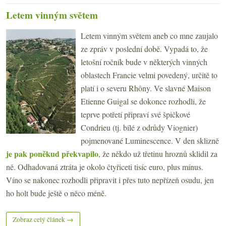
Letem vinným světem
Letem vinným světem aneb co mne zaujalo
ze zpráv v poslední době. Vypadá to, že
letošní ročník bude v některých vinných
oblastech Francie velmi povedený, určitě to
platí i o severu Rhôny. Ve slavné Maison
Etienne Guigal se dokonce rozhodli, že
teprve potřetí připraví své špičkové
Condrieu (tj. bílé z odrůdy Viognier)
pojmenované Luminescence. V den sklizně
je pak poněkud překvapilo
, že někdo už třetinu hroznů sklidil za
ně. Odhadovaná ztráta je okolo čtyřiceti tisíc euro, plus mínus.
Víno se nakonec rozhodli připravit i přes tuto nepřízeň osudu, jen
ho holt bude ještě o něco méně.
Zobraz celý článek →