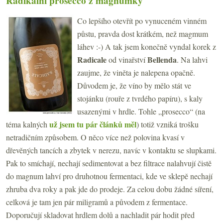
Radikální prosecco z magnumky
Co lepšího otevřít po vynuceném vinném
půstu, pravda dost krátkém, než magmum
láhev :-) A tak jsem konečně vyndal korek z
Radicale
Bellenda
od vinařství
. Na lahvi
zaujme, že viněta je nalepena opačně.
Důvodem je, že víno by mělo stát ve
stojánku (rouře z tvrdého papíru), s kaly
usazenými v hrdle. Tohle „prosecco“ (na
už jsem tu pár článků měl
téma kalných
) totiž vzniká trošku
netradičním způsobem. O něco více než polovina kvasí v
dřevěných tancích a zbytek v nerezu, navíc v kontaktu se slupkami.
Pak to smíchají, nechají sedimentovat a bez filtrace nalahvují čistě
do magnum lahví pro druhotnou fermentaci, kde ve sklepě nechají
zhruba dva roky a pak jde do prodeje. Za celou dobu žádné síření,
celková je tam jen pár miligramů a původem z fermentace.
Doporučují skladovat hrdlem dolů a nachladit pár hodit před