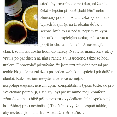
středu byl první podzimní den, takže nás
čeká v lepším případě „babí léto“ nebo
slunečný podzim. Ale dneska vyrážím do
teplých krajin (je na to ideální doba, v
sezóně bych to asi nedal, nejsem velkým
fanouškem tropických teplot), relaxovat a
popít trochu tamních vín. A následující
článek se mi tak trochu hodil do nálady. Navíc se manželka v úterý
vrátila po pár dnech na jihu Francie a v Barceloně, takže se hodí
tuplem. Dobrovolně přiznávám, že jsem text původně nepsal pro
tenhle blog, ale na zakázku pro jeden web, kam spáchal pár dalších
článků. Nakonec tam nevyšel a celkově už nějak
nespolupracujeme, nejsem úplně kompatibilní s typem textů, co pro
své čtenáře potřebují, a ten styl byl prostě mimo moji komfortní
zónu (= se mi to blbě píše a nejsem s výsledkem úplně spokojený,
holt žádnej profi novinář) :-) Tak článek využiju alespoň takhle,
aby nezůstal jen na disku. A teď už směr letiště…