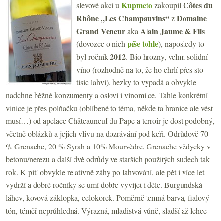
Kupmeto
Côtes du
slevové akci u
zakoupil
Rhône „Les Champauvins“
Domaine
z
Grand Veneur
Alain Jaume & Fils
aka
píše tohle
(dovozce o nich
), naposledy to
2012
byl ročník
. Bio hrozny, velmi solidní
víno (rozhodně na to, že ho chrlí přes sto
tisíc lahví), hezky to vypadá a obvykle
nadchne běžné konzumenty a osloví i vínomilce. Tahle konkrétní
vinice je přes polňačku (oblíbené to téma, někde ta hranice ale vést
musí…) od apelace Châteauneuf du Pape a terroir je dost podobný,
včetně oblázků a jejich vlivu na dozrávání pod keři. Odrůdově 70
% Grenache, 20 % Syrah a 10% Mourvèdre, Grenache vždycky v
betonu/nerezu a další dvě odrůdy ve starších použitých sudech tak
rok. K pití obvykle relativně záhy po lahvování, ale pět i více let
vydrží a dobré ročníky se umí dobře vyvíjet i déle. Burgundská
láhev, kovová záklopka, celokorek. Poměrně temná barva, fialový
tón, téměř neprůhledná. Výrazná, mladistvá vůně, sladší až lehce