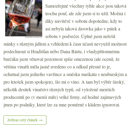
Samozřejmě všechny tyhle akce jsou taková
trochu pouť, ale zde jsem si to užil. Možná i
díky návštěvě v sobotu dopoledne, kdy to
asi nebyla taková davovka jako v pátek a
sobotu v podvečer. Úplně jsem neřešil
stánky s různým jídlem a vzhledem k času účasti nevyužil možnost
poslechnout si Hradišťan nebo Dana Bártu, i všudypřítomnému
burčáku jsem věnoval pozornost spíše omezenou (ale ocenil, že
většina vinařů měla jasně uvedeno co a odkud přesně to je,
ochutnal jsem jednoho vavřince a směsku muškátu s neuburským a
pro letošek jsem spokojen), šlo mi o víno. A tam byl výběr široký,
několik desítek vinařství různých typů, od vyloženě menších
producentů po (v menší míře) velké firmy, od hodně zajímavých
jmen po podniky, které lze za mne poměrně s klidem ignorovat.
Zobraz celý článek →