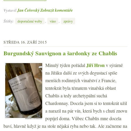
Vystavil
Jan Čeřovský
Zobrazit komentáře
Štítky:
,
,
doporučené weby
víno
zprávy
STŘEDA 16. ZÁŘÍ 2015
Burgundský Sauvignon a šardonky ze Chablis
Jiří Hron
Minulý týden pořádal
v sýrárně
na Jiřáku další ze svých degustací spíše
menších rodinných vinařství z Francie,
tentokrát byla tématem vinařská oblast
Chablis a tedy archetypální suchá
Chardonnay. Docela jsem si to tentokrát užil
a narazil na pár vín, která bych s chutí znovu
popíjel doma. Vůbec Chablis mne docela
baví, hlavně když je na stole nějaká ryba nebo tak. Ale začneme na