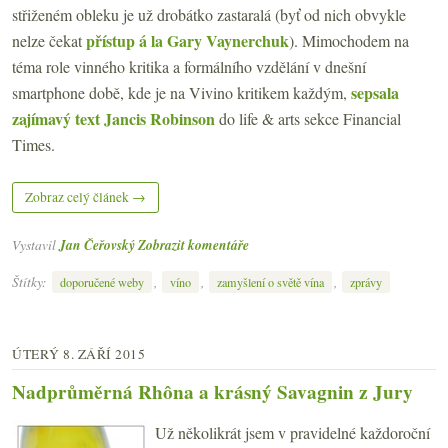
střiženém obleku je už drobátko zastaralá (byť od nich obvykle
přístup á la Gary Vaynerchuk
nelze čekat
). Mimochodem na
téma role vinného kritika a formálního vzdělání v dnešní
sepsala
smartphone době, kde je na Vivino kritikem každým,
zajímavý text Jancis Robinson
do life & arts sekce Financial
Times.
Zobraz celý článek →
Vystavil
Jan Čeřovský
Zobrazit komentáře
Štítky:
,
,
,
doporučené weby
víno
zamyšlení o světě vína
zprávy
ÚTERÝ 8. ZÁŘÍ 2015
Nadprůměrná Rhôna a krásný Savagnin z Jury
Už několikrát jsem v pravidelné každoroční