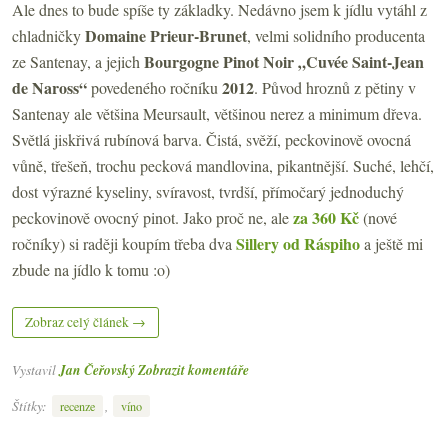
Ale dnes to bude spíše ty základky. Nedávno jsem k jídlu vytáhl z
Domaine Prieur-Brunet
chladničky
, velmi solidního producenta
Bourgogne Pinot Noir „Cuvée Saint-Jean
ze Santenay, a jejich
de Naross“
2012
povedeného ročníku
. Původ hroznů z pětiny v
Santenay ale většina Meursault, většinou nerez a minimum dřeva.
Světlá jiskřivá rubínová barva. Čistá, svěží, peckovinově ovocná
vůně, třešeň, trochu pecková mandlovina, pikantnější. Suché, lehčí,
dost výrazné kyseliny, svíravost, tvrdší, přímočarý jednoduchý
za 360 Kč
peckovinově ovocný pinot. Jako proč ne, ale
(nové
Sillery od Ráspiho
ročníky) si raději koupím třeba dva
a ještě mi
zbude na jídlo k tomu :o)
Zobraz celý článek →
Vystavil
Jan Čeřovský
Zobrazit komentáře
Štítky:
,
recenze
víno