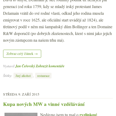
generací (od roku 1759, kdy se mladý irský protestant James
Delamain vrátil do své rodné vlasti, odkud jeho rodina musela
emigrovat v roce 1625, ale oficiální start uvádějí až 1824), ale
třetinový podíl v něm má šampaňský dům Bollinger a ten Domaine
R&W doporučil (po dobrých zkušenostech, které s nimi jako jejich
novým zástupcem na našem trhu má).
Zobraz celý článek →
Vystavil
Jan Čeřovský
Zobrazit komentáře
Štítky:
,
Jiný alkohol
restaurace
STŘEDA 9. ZÁŘÍ 2015
Kupa nových MW a vinné vzdělávání
ryzlinkové
Nedávno jsem tu psal o