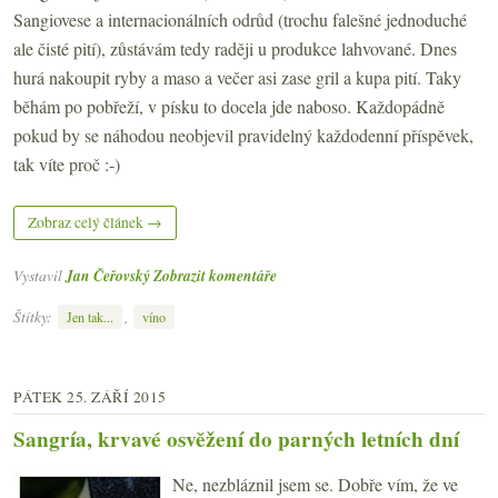
Sangiovese a internacionálních odrůd (trochu falešné jednoduché
ale čisté pití), zůstávám tedy raději u produkce lahvované. Dnes
hurá nakoupit ryby a maso a večer asi zase gril a kupa pití. Taky
běhám po pobřeží, v písku to docela jde naboso. Každopádně
pokud by se náhodou neobjevil pravidelný každodenní příspěvek,
tak víte proč :-)
Zobraz celý článek →
Vystavil
Jan Čeřovský
Zobrazit komentáře
Štítky:
,
Jen tak...
víno
PÁTEK 25. ZÁŘÍ 2015
Sangría, krvavé osvěžení do parných letních dní
Ne, nezbláznil jsem se. Dobře vím, že ve