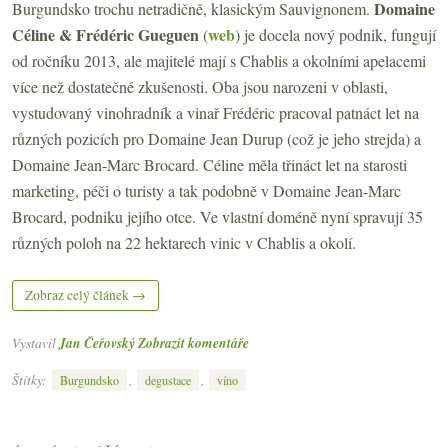
Domaine
Burgundsko trochu netradičně, klasickým Sauvignonem.
Céline & Frédéric Gueguen
web
(
) je docela nový podnik, fungují
od ročníku 2013, ale majitelé mají s Chablis a okolními apelacemi
více než dostatečné zkušenosti. Oba jsou narozeni v oblasti,
vystudovaný vinohradník a vinař Frédéric pracoval patnáct let na
různých pozicích pro Domaine Jean Durup (což je jeho strejda) a
Domaine Jean-Marc Brocard. Céline měla třináct let na starosti
marketing, péči o turisty a tak podobně v Domaine Jean-Marc
Brocard, podniku jejího otce. Ve vlastní doméně nyní spravují 35
různých poloh na 22 hektarech vinic v Chablis a okolí.
Zobraz celý článek →
Vystavil
Jan Čeřovský
Zobrazit komentáře
Štítky:
,
,
Burgundsko
degustace
víno