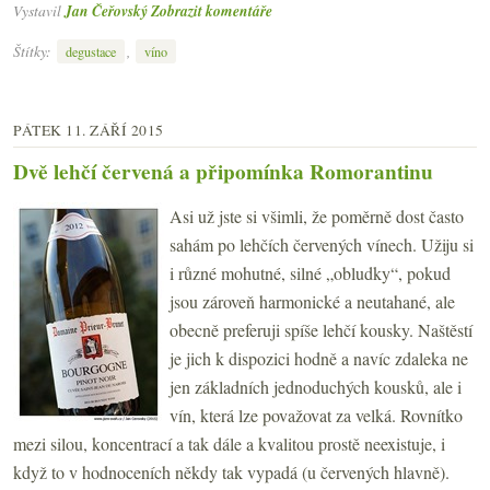
Vystavil
Jan Čeřovský
Zobrazit komentáře
Štítky:
,
degustace
víno
PÁTEK 11. ZÁŘÍ 2015
Dvě lehčí červená a připomínka Romorantinu
Asi už jste si všimli, že poměrně dost často
sahám po lehčích červených vínech. Užiju si
i různé mohutné, silné „obludky“, pokud
jsou zároveň harmonické a neutahané, ale
obecně preferuji spíše lehčí kousky. Naštěstí
je jich k dispozici hodně a navíc zdaleka ne
jen základních jednoduchých kousků, ale i
vín, která lze považovat za velká. Rovnítko
mezi silou, koncentrací a tak dále a kvalitou prostě neexistuje, i
když to v hodnoceních někdy tak vypadá (u červených hlavně).