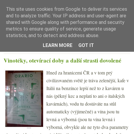
This site uses cookies from Google to deliver its services
and to analyze traffic. Your IP address and user-agent are
shared with Google along with performance and security
metrics to ensure quality of service, generate usage
statistics, and to detect and address abuse.
☰ Menu
LEARN MORE
GOT IT
STŘEDA 30. ZÁŘÍ 2015
Vinotéky, otevírací doby a další strasti dovolené
Hned za hranicemi ČR a v tom prý
civilizovaném světě je tráva zelenější, kafe v
Itálii na benzínce lepší než to z kaváren u
nás (pěkný kec a neplatí to ani o italských
kavárnách), vodu tu dostáváte na stůl
automaticky (výjimečně) a vína jsou tu
levná a výborná (jsou tu vína levná i
výborná, obvykle ale ne tyto dva parametry