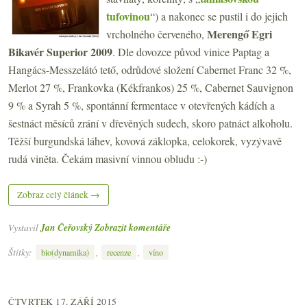
tufovinou
“) a nakonec se pustil i do jejich
Merengő Egri
vrcholného červeného,
Bikavér Superior 2009
. Dle dovozce původ vinice Paptag a
Hangács-Messzelátó tető, odrůdové složení Cabernet Franc 32 %,
Merlot 27 %, Frankovka (Kékfrankos) 25 %, Cabernet Sauvignon
9 % a Syrah 5 %, spontánní fermentace v otevřených kádích a
šestnáct měsíců zrání v dřevěných sudech, skoro patnáct alkoholu.
Těžší burgundská láhev, kovová záklopka, celokorek, vyzývavě
rudá viněta. Čekám masivní vinnou obludu :-)
Zobraz celý článek →
Vystavil
Jan Čeřovský
Zobrazit komentáře
Štítky:
,
,
bio(dynamika)
recenze
víno
ČTVRTEK 17. ZÁŘÍ 2015