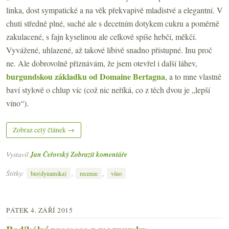
linka, dost sympatické a na věk překvapivě mladistvé a elegantní. V
chuti středně plné, suché ale s decetním dotykem cukru a poměrně
zakulacené, s fajn kyselinou ale celkově spíše hebčí, měkčí.
Vyvážené, uhlazené, až takové líbivě snadno přístupné. Inu proč
ne. Ale dobrovolně přiznávám, že jsem otevřel i další láhev,
burgundskou základku od Domaine Bertagna
, a to mne vlastně
baví stylově o chlup víc (což nic neříká, co z těch dvou je „lepší
víno“).
Zobraz celý článek →
Vystavil
Jan Čeřovský
Zobrazit komentáře
Štítky:
,
,
bio(dynamika)
recenze
víno
PÁTEK 4. ZÁŘÍ 2015