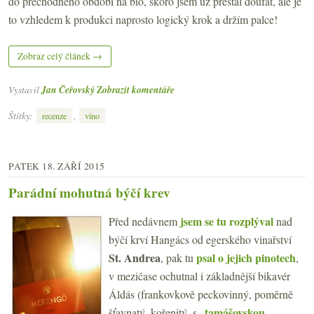
do přechodného období na bio, skoro jsem už přestal doufat, ale je
to vzhledem k produkci naprosto logický krok a držím palce!
Zobraz celý článek →
Vystavil
Jan Čeřovský
Zobrazit komentáře
Štítky:
,
recenze
víno
PÁTEK 18. ZÁŘÍ 2015
Parádní mohutná býčí krev
jsem se tu rozplýval
Před nedávnem
nad
býčí krví Hangács od egerského vinařství
St. Andrea
psal o jejich pinotech
, pak tu
,
v mezičase ochutnal i základnější bikavér
Áldás (frankovkově peckovinný, poměrně
tamášovskou
šťavnatý, kořenitý, s „