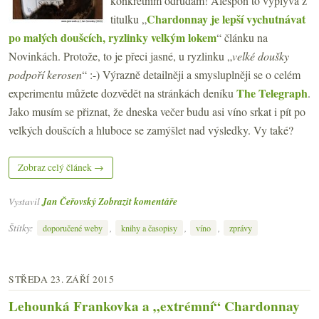
konkrétním odrůdám! Alespoň to vyplývá z
Chardonnay je lepší vychutnávat
titulku „
po malých doušcích, ryzlinky velkým lokem
“ článku na
Novinkách. Protože, to je přeci jasné, u ryzlinku „
velké doušky
podpoří kerosen
“ :-) Výrazně detailněji a smysluplněji se o celém
The Telegraph
experimentu můžete dozvědět na stránkách deníku
.
Jako musím se přiznat, že dneska večer budu asi víno srkat i pít po
velkých doušcích a hluboce se zamýšlet nad výsledky. Vy také?
Zobraz celý článek →
Vystavil
Jan Čeřovský
Zobrazit komentáře
Štítky:
,
,
,
doporučené weby
knihy a časopisy
víno
zprávy
STŘEDA 23. ZÁŘÍ 2015
Lehounká Frankovka a „extrémní“ Chardonnay