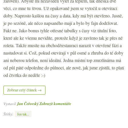
zároveň). Abyste mi nezáviděli výlet za teplem, tak dneska dvě
věci, co mne tu štvou. Už opakovaně jsem se vytočil u otevírací
doby. Naprosto kašlou na časy a data, kdy má být otevřeno. Jasně,
je po sezóně, ale něco napsaného mají a bylo by fajn dodržovat.
Fakt ne. Jako bonus tyhle otřesné tabulky s časy viz titulní foto,
které ale ke všemu nevidíte, protože když je zavřeno tak je přes ně
roleta. Takže musíte na obchod/restauraci narazit v otevřené fázi a
nastudovat si. Což, pokud otevírají v půl osmé a zhruba do té doby
ani neberou telefon, není ideální. Jedna místní top zmrzlinárna má
od půl páté odpoledne do půlnoci, ale nově, jak jsme zjistili, to platí
od čtvrtka do neděle :-)
Zobraz celý článek →
Vystavil
Jan Čeřovský
Zobrazit komentáře
Štítky:
Jen tak...