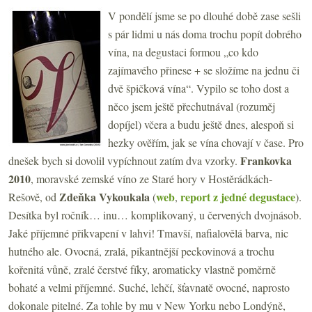
V pondělí jsme se po dlouhé době zase sešli
s pár lidmi u nás doma trochu popít dobrého
vína, na degustaci formou „co kdo
zajímavého přinese + se složíme na jednu či
dvě špičková vína“. Vypilo se toho dost a
něco jsem ještě přechutnával (rozuměj
dopíjel) včera a budu ještě dnes, alespoň si
hezky ověřím, jak se vína chovají v čase. Pro
Frankovka
dnešek bych si dovolil vypíchnout zatím dva vzorky.
2010
, moravské zemské víno ze Staré hory v Hostěrádkách-
Zdeňka Vykoukala
web
report z jedné degustace
Rešově, od
(
,
).
Desítka byl ročník… inu… komplikovaný, u červených dvojnásob.
Jaké příjemné přikvapení v lahvi! Tmavší, nafialovělá barva, nic
hutného ale. Ovocná, zralá, pikantnější peckovinová a trochu
kořenitá vůně, zralé čerstvé fíky, aromaticky vlastně poměrně
bohaté a velmi příjemné. Suché, lehčí, šťavnatě ovocné, naprosto
dokonale pitelné. Za tohle by mu v New Yorku nebo Londýně,