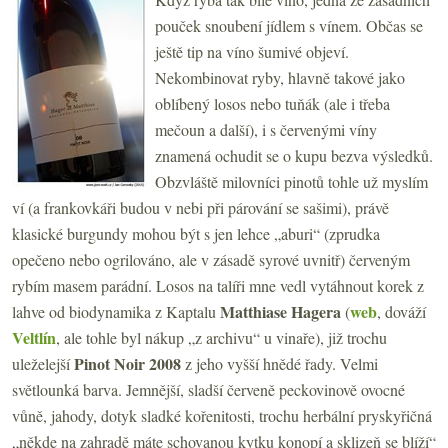
pouček snoubení jídlem s vínem. Občas se
ještě tip na víno šumivé objeví.
Nekombinovat ryby, hlavně takové jako
oblíbený losos nebo tuňák (ale i třeba
mečoun a další), i s červenými víny
znamená ochudit se o kupu bezva výsledků.
Obzvláště milovníci pinotů tohle už myslím
ví (a frankovkáři budou v nebi při párování se sašimi), právě
klasické burgundy mohou být s jen lehce „aburi“ (zprudka
opečeno nebo ogrilováno, ale v zásadě syrové uvnitř) červeným
rybím masem parádní. Losos na talíři mne vedl vytáhnout korek z
Matthiase Hagera
web
lahve od biodynamika z Kaptalu
(
, dováží
Veltlín
, ale tohle byl nákup „z archivu“ u vinaře), již trochu
Pinot Noir 2008
uleželejší
z
jeho vyšší hnědé řady. Velmi
světlounká barva. Jemnější, sladší červeně peckovinově ovocné
vůně, jahody, dotyk sladké kořenitosti, trochu herbální pryskyřičná
„někde na zahradě máte schovanou kytku konopí a sklizeň se blíží“