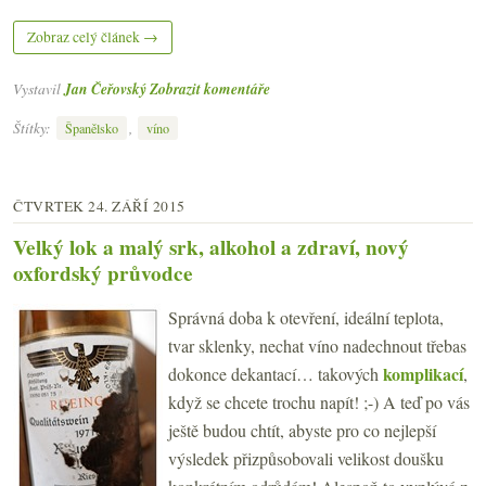
Zobraz celý článek →
Vystavil
Jan Čeřovský
Zobrazit komentáře
Štítky:
,
Španělsko
víno
ČTVRTEK 24. ZÁŘÍ 2015
Velký lok a malý srk, alkohol a zdraví, nový
oxfordský průvodce
Správná doba k otevření, ideální teplota,
tvar sklenky, nechat víno nadechnout třebas
komplikací
dokonce dekantací… takových
,
když se chcete trochu napít! ;-) A teď po vás
ještě budou chtít, abyste pro co nejlepší
výsledek přizpůsobovali velikost doušku