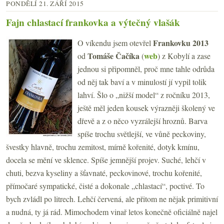
PONDĚLÍ 21. ZÁŘÍ 2015
Fajn chlastací frankovka a výtečný vlašák
Frankovku 2013
O víkendu jsem otevřel
Tomáše Čačíka
web
od
(
) z Kobylí a zase
jednou si připomněl, proč mne tahle odrůda
od něj tak baví a v minulostí jí vypil tolik
lahví. Šlo o „nižší model“ z ročníku 2013,
ještě měl jeden kousek výrazněji školený ve
dřevě a z o něco vyzrálejší hroznů. Barva
spíše trochu světlejší, ve vůně peckoviny,
švestky hlavně, trochu zemitost, mírně kořenité, dotyk kmínu,
docela se mění ve sklence. Spíše jemnější projev. Suché, lehčí v
chuti, bezva kyseliny a šťavnaté, peckovinové, trochu kořenité,
přímočaré sympatické, čisté a dokonale „chlastací“, poctivé. To
bych zvládl po litrech. Lehčí červená, ale přitom ne nějak primitivní
a nudná, ty já rád. Mimochodem vinař letos konečně oficiálně najel