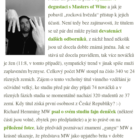
degustaci s Masters of Wine
a jak je
pobavil „rocková hvězda“ přístup k jejich
účasti. Není tedy bez zajímavosti, že titulem
devatenáct
se už pár dní může pyšnit
dalších odborníků
, z nichž hned několik
jsou už docela dobře známá jména. Jak se
stává už docela pravidlem, tak více nováčků
je žen (11:8, v tomto případě), sympatický trend v jinak spíše muži
zaplaveném byznyse. Celkový počet MW stoupl na číslo 340 ve 24
různých zemích. Zájem o tento vrcholný titul vinného vzdělání je
očividně velký, ke studiu před pár dny přijali 74 nováčků a v
různých fázích studia se momentálně nachází 320 studentů ze 37
zemí. Kdy titul získá první osobnost z České Republiky? :-)
psal o svém studiu fajn deníček
Richard Hemming MW
(některé
části jsou volně, zbytek pro předplatitele) a je to právě on na
přiložené fotce
, kde předvádí poznávací znamení „gangu“ MW a
krásně ukazuje, že představa MW jako upjatého brita v dobře