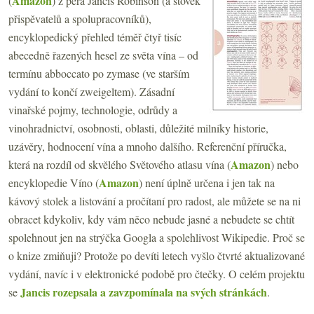
Amazon
(
) z pera Jancis Robinson (a stovek
přispěvatelů a spolupracovníků),
encyklopedický přehled téměř čtyř tisíc
abecedně řazených hesel ze světa vína – od
termínu abboccato po zymase (ve starším
vydání to končí zweigeltem). Zásadní
vinařské pojmy, technologie, odrůdy a
vinohradnictví, osobnosti, oblasti, důležité milníky historie,
uzávěry, hodnocení vína a mnoho dalšího. Referenční příručka,
Amazon
která na rozdíl od skvělého Světového atlasu vína (
) nebo
Amazon
encyklopedie Víno (
) není úplně určena i jen tak na
kávový stolek a listování a pročítaní pro radost, ale můžete se na ni
obracet kdykoliv, kdy vám něco nebude jasné a nebudete se chtít
spolehnout jen na strýčka Googla a spolehlivost Wikipedie. Proč se
o knize zmiňuji? Protože po devíti letech vyšlo čtvrté aktualizované
vydání, navíc i v elektronické podobě pro čtečky. O celém projektu
Jancis rozepsala a zavzpomínala na svých stránkách
se
.