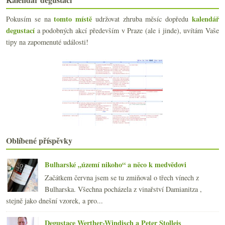
Kupa nových MW a vinné vzdělávání
tomto místě
kalendář
Pokusím se na
udržovat zhruba měsíc dopředu
Nadprůměrná Rhôna a krásný Savagnin z Jury
degustací
a podobných akcí především v Praze (ale i jinde), uvítám Vaše
Ryba a pinot & Skadar od Ráspiho
Radikální prosecco z magnumky
tipy na zapomenuté události!
Jak (ne)chutná El Maestro Fino
Velký nadupaný ryzlink z Rangenu
Pozor na korky a berušková vína
srpna
(21)
►
července
(23)
►
června
(22)
►
května
(19)
►
dubna
(21)
►
Oblíbené příspěvky
března
(22)
►
února
(20)
►
Bulharské „území nikoho“ a něco k medvědovi
ledna
(21)
►
Začátkem června jsem se tu zmiňoval o třech vínech z
2014
(254)
►
Bulharska. Všechna pocházela z vinařství Damianitza ,
2013
(249)
►
stejně jako dnešní vzorek, a pro...
2012
(254)
►
2011
(252)
►
Degustace Werther-Windisch a Peter Stolleis