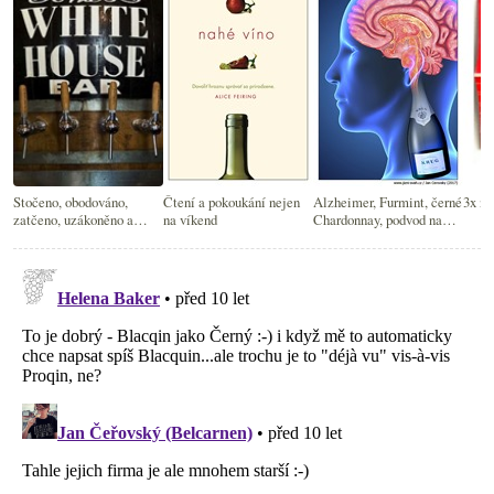
Stočeno, obodováno,
Čtení a pokoukání nejen
Alzheimer, Furmint, černé
3x no
zatčeno, uzákoněno a
na víkend
Chardonnay, podvod na
další čtení na víkend
Rhôně a donuty s
Proseccem