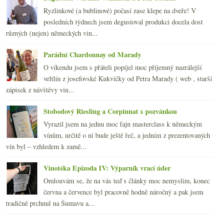
2010
(249)
►
Ryzlinkové (a bublinové) počasí zase klepe na dveře! V
2009
(249)
►
posledních týdnech jsem degustoval produkci docela dost
2008
(270)
►
různých (nejen) německých vin...
2007
(108)
►
Parádní Chardonnay od Marady
O víkendu jsem s přáteli popíjel moc příjemný nazrálejší
veltlín z josefovské Kukvičky od Petra Marady ( web , starší
zápisek z návštěvy vin...
Stobodový Riesling a Corpinnat s pozvánkou
Vyrazil jsem na jednu moc fajn masterclass k německým
vínům, určitě o ní bude ještě řeč, a jedním z prezentovaných
vín byl – vzhledem k zamě...
Vinotéka Epizoda IV: Výparník vrací úder
Omlouvám se, že na vás teď s články moc nemyslím, konec
června a července byl pracovně hodně náročný a pak jsem
tradičně prchnul na Šumavu a...