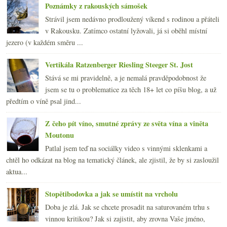
Poznámky z rakouských sámošek
Strávil jsem nedávno prodloužený víkend s rodinou a přáteli
v Rakousku. Zatímco ostatní lyžovali, já si oběhl místní
jezero (v každém směru ...
Vertikála Ratzenberger Riesling Steeger St. Jost
Stává se mi pravidelně, a je nemalá pravděpodobnost že
jsem se tu o problematice za těch 18+ let co píšu blog, a už
předtím o víně psal jind...
Z čeho pít víno, smutné zprávy ze světa vína a viněta
Moutonu
Patlal jsem teď na sociálky video s vinnými sklenkami a
chtěl ho odkázat na blog na tematický článek, ale zjistil, že by si zasloužil
aktua...
Stopětibodovka a jak se umístit na vrcholu
Doba je zlá. Jak se chcete prosadit na saturovaném trhu s
vinnou kritikou? Jak si zajistit, aby zrovna Vaše jméno,