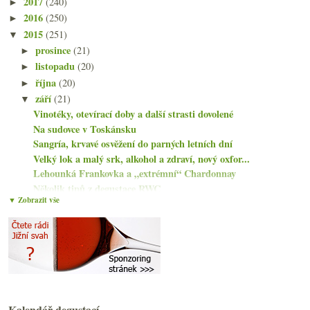
2017
(240)
►
2016
(250)
►
2015
(251)
▼
prosince
(21)
►
listopadu
(20)
►
října
(20)
►
září
(21)
▼
Vinotéky, otevírací doby a další strasti dovolené
Na sudovce v Toskánsku
Sangría, krvavé osvěžení do parných letních dní
Velký lok a malý srk, alkohol a zdraví, nový oxfor...
Lehounká Frankovka a „extrémní“ Chardonnay
Několik tipů z degustace RWC
▼ Zobrazit vše
Fajn chlastací frankovka a výtečný vlašák
Parádní mohutná býčí krev
Letem vinným světem
Burgundský Sauvignon a šardonky ze Chablis
Jak jsem vypil tufový korek
Dvě víkendová pražská „vinobraní“
Dvě lehčí červená a připomínka Romorantinu
Ochutnávka koňaků Delamain
Kalendář degustací