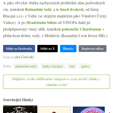
A jako obvykle sbírka zachycených prohřešků alias podvodných
Rulandské šedé
hned dvakrát
vín, tentokrát
, a to
, od firmy
Blacqin s.r.o. z Valtic (se stejným majitelem jako Vinařství Černý
Hradebním bílém
Valtice). A po
od VINOPu další již
polosuché Chardonnay
předpřipravený vinný střik, tentokrát
s
přídavkem třetiny vody, z Moldávie (Basarabia Lwin Invest SRL).
Sdílet na Facebooku
Sdílet na X
Bluesky
Kopírovat odkaz
Vystavil
Jan Čeřovský
Štítky:
,
,
,
doporučené weby
knihy a časopisy
víno
zprávy
Podpořte svého oblíbeného vínopsavce a nezávislé články z
vinného světa!
Související články