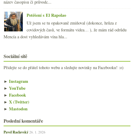
název časopisu či průvodc...
Potěšení s El Rapolao
Už jsem se tu opakovaně zmiňoval (dokonce, hrůza z
covidových časů, ve formátu videa… ), že mám rád odrůdu
Mencía a dost vyhledávám vína hla...
Sociální sítě
Přidejte se do přátel tohoto webu a sledujte novinky na Facebooku! :o)
►
Instagram
►
YouTube
►
Facebook
►
X (Twitter)
►
Mastodon
Poslední komentáře
Pavel Raclavský
26. 1. 2026