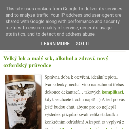
This site uses cookies from Google to deliver its services
and to analyze traffic. Your IP address and user-agent are
shared with Google along with performance and security
metrics to ensure quality of service, generate usage
statistics, and to detect and address abuse.
☰ Menu
LEARN MORE
GOT IT
ČTVRTEK 24. ZÁŘÍ 2015
Velký lok a malý srk, alkohol a zdraví, nový
oxfordský průvodce
Správná doba k otevření, ideální teplota,
tvar sklenky, nechat víno nadechnout třebas
komplikací
dokonce dekantací… takových
,
když se chcete trochu napít! ;-) A teď po vás
ještě budou chtít, abyste pro co nejlepší
výsledek přizpůsobovali velikost doušku
konkrétním odrůdám! Alespoň to vyplývá z