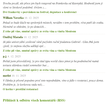
Trochu pozdě, ale přece jen bych reagoval na Frankovku od Kasnyiků. Hodnotil jsem ji
vloni ve Strekově podobně. Ovšem z…
Dvě frankovky s pozvánkou na festival, degustace a konferenci
William Vaverka
10. 12. 2025
Pokud se bude klučit na správných místech, nevidím v tom problém, réva patří do svahu.
Nicméně se obávám, že po dotacích…
Z čeho pít víno, smutné zprávy ze světa vína a viněta Moutonu
Ondřej Marada
10. 12. 2025
Já jako univerzální zesilovač vůně pužívám ručně foukanou Gabriel - Glas.Pak jsem
zjistil, že stejnou službu udělají opě…
Z čeho pít víno, smutné zprávy ze světa vína a viněta Moutonu
p.j.
4. 12. 2025
Pořád jsem přesvědčený, že pro titul typu world class pinot je bezpodmínečně nutná
tortura sklenkou riedel sommelier bur…
Z čeho pít víno, smutné zprávy ze světa vína a viněta Moutonu
merlot
10. 11. 2025
V článku je přesně popsáno proč toto nepodnikám, víno a jídlo v restaraci, pouze doma.
Problém je, že korkovou vadu nelz…
O korku v prestižní restauraci
Přihlásit k odběru všech komentářů (RSS)