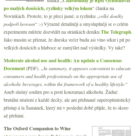
Chardonnay je lepší vychutnávat
titulku „
po malých doušcích, ryzlinky velkým lokem
“ článku na
Novinkách. Protože, to je přeci jasné, u ryzlinku „
velké doušky
podpoří kerosen
“ :-) Výrazně detailněji a smysluplněji se o celém
The Telegraph
experimentu můžete dozvědět na stránkách deníku
.
Jako musím se přiznat, že dneska večer budu asi víno srkat i pít po
velkých doušcích a hluboce se zamýšlet nad výsledky. Vy také?
Moderate alcohol use and health: An update a Consensus
Document
(PDF).
„In summary, it appears convenient to educate
consumers and health professionals on the appropriate use of
alcoholic beverages, within the framework of a healthy lifestyle.
“
Aneb slušný souhrn pro a proti konzumaci alkoholu. Žádné
brutální strašení z každé decky, ale ani přehnaně superoptimistický
přístup á la Šamánek, který mi v poslední době přijde, že to skoro
až přehání.
The Oxford Companion to Wine