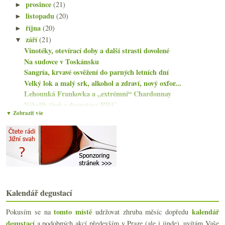
prosince
(21)
►
listopadu
(20)
►
října
(20)
►
září
(21)
▼
Vinotéky, otevírací doby a další strasti dovolené
Na sudovce v Toskánsku
Sangría, krvavé osvěžení do parných letních dní
Velký lok a malý srk, alkohol a zdraví, nový oxfor...
Lehounká Frankovka a „extrémní“ Chardonnay
Několik tipů z degustace RWC
▼ Zobrazit vše
Fajn chlastací frankovka a výtečný vlašák
Parádní mohutná býčí krev
Letem vinným světem
Burgundský Sauvignon a šardonky ze Chablis
Jak jsem vypil tufový korek
Dvě víkendová pražská „vinobraní“
Dvě lehčí červená a připomínka Romorantinu
Ochutnávka koňaků Delamain
Kalendář degustací
Kupa nových MW a vinné vzdělávání
tomto místě
kalendář
Pokusím se na
udržovat zhruba měsíc dopředu
Nadprůměrná Rhôna a krásný Savagnin z Jury
degustací
a podobných akcí především v Praze (ale i jinde), uvítám Vaše
Ryba a pinot & Skadar od Ráspiho