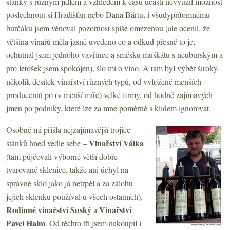
stánky s různým jídlem a vzhledem k času účasti nevyužil možnost
poslechnout si Hradišťan nebo Dana Bártu, i všudypřítomnému
burčáku jsem věnoval pozornost spíše omezenou (ale ocenil, že
většina vinařů měla jasně uvedeno co a odkud přesně to je,
ochutnal jsem jednoho vavřince a směsku muškátu s neuburským a
pro letošek jsem spokojen), šlo mi o víno. A tam byl výběr široký,
několik desítek vinařství různých typů, od vyloženě menších
producentů po (v menší míře) velké firmy, od hodně zajímavých
jmen po podniky, které lze za mne poměrně s klidem ignorovat.
Osobně mi přišla nejzajímavější trojice
Vinařství Válka
stánků hned vedle sebe –
(tam půjčovali výborné větší dobře
tvarované sklenice, takže ani úchyl na
správné sklo jako já netrpěl a za zálohu
jejich sklenku používal u všech ostatních),
Rodinné vinařství Suský
Vinařství
a
Pavel Halm
. Od těchto tří jsem nakoupil i