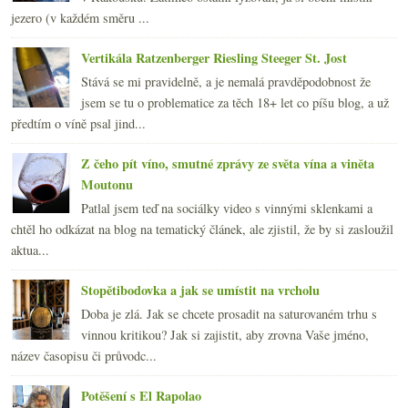
jezero (v každém směru ...
Vertikála Ratzenberger Riesling Steeger St. Jost
Stává se mi pravidelně, a je nemalá pravděpodobnost že
jsem se tu o problematice za těch 18+ let co píšu blog, a už
předtím o víně psal jind...
Z čeho pít víno, smutné zprávy ze světa vína a viněta
Moutonu
Patlal jsem teď na sociálky video s vinnými sklenkami a
chtěl ho odkázat na blog na tematický článek, ale zjistil, že by si zasloužil
aktua...
Stopětibodovka a jak se umístit na vrcholu
Doba je zlá. Jak se chcete prosadit na saturovaném trhu s
vinnou kritikou? Jak si zajistit, aby zrovna Vaše jméno,
název časopisu či průvodc...
Potěšení s El Rapolao