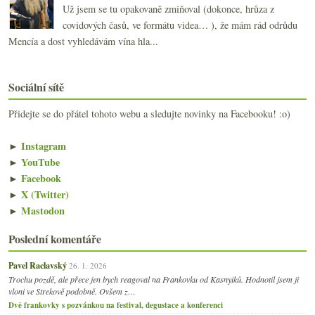
Už jsem se tu opakovaně zmiňoval (dokonce, hrůza z
covidových časů, ve formátu videa… ), že mám rád odrůdu
Mencía a dost vyhledávám vína hla...
Sociální sítě
Přidejte se do přátel tohoto webu a sledujte novinky na Facebooku! :o)
►
Instagram
►
YouTube
►
Facebook
►
X (Twitter)
►
Mastodon
Poslední komentáře
Pavel Raclavský
26. 1. 2026
Trochu pozdě, ale přece jen bych reagoval na Frankovku od Kasnyiků. Hodnotil jsem ji
vloni ve Strekově podobně. Ovšem z…
Dvě frankovky s pozvánkou na festival, degustace a konferenci