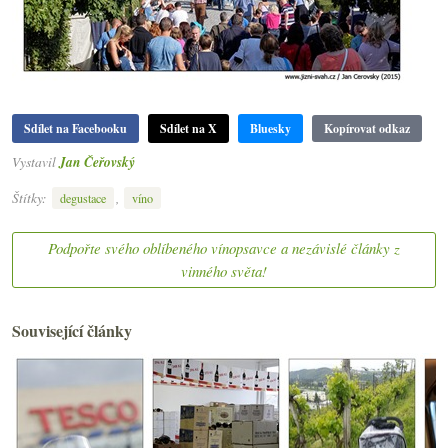
Sdílet na Facebooku
Sdílet na X
Bluesky
Kopírovat odkaz
Vystavil
Jan Čeřovský
Štítky:
,
degustace
víno
Podpořte svého oblíbeného vínopsavce a nezávislé články z
vinného světa!
Související články