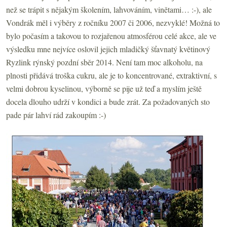
než se trápit s nějakým školením, lahvováním, vinětami… :-), ale
Vondrák měl i výběry z ročníku 2007 či 2006, nezvyklé! Možná to
bylo počasím a takovou to rozjařenou atmosférou celé akce, ale ve
výsledku mne nejvíce oslovil jejich mladičký šťavnatý květinový
Ryzlink rýnský pozdní sběr 2014. Není tam moc alkoholu, na
plnosti přidává troška cukru, ale je to koncentrované, extraktivní, s
velmi dobrou kyselinou, výborně se pije už teď a myslím ještě
docela dlouho udrží v kondici a bude zrát. Za požadovaných sto
pade pár lahví rád zakoupím :-)