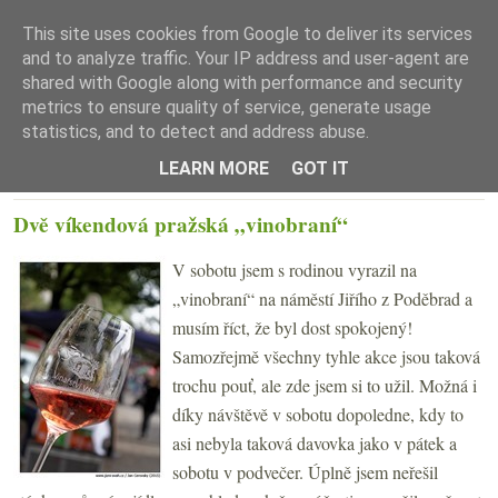
This site uses cookies from Google to deliver its services
and to analyze traffic. Your IP address and user-agent are
shared with Google along with performance and security
metrics to ensure quality of service, generate usage
statistics, and to detect and address abuse.
☰ Menu
LEARN MORE
GOT IT
PONDĚLÍ 14. ZÁŘÍ 2015
Dvě víkendová pražská „vinobraní“
V sobotu jsem s rodinou vyrazil na
„vinobraní“ na náměstí Jiřího z Poděbrad a
musím říct, že byl dost spokojený!
Samozřejmě všechny tyhle akce jsou taková
trochu pouť, ale zde jsem si to užil. Možná i
díky návštěvě v sobotu dopoledne, kdy to
asi nebyla taková davovka jako v pátek a
sobotu v podvečer. Úplně jsem neřešil