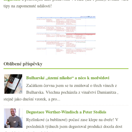
Radikální prosecco z magnumky
tipy na zapomenuté události!
Jak (ne)chutná El Maestro Fino
Velký nadupaný ryzlink z Rangenu
Pozor na korky a berušková vína
srpna
(21)
►
července
(23)
►
června
(22)
►
května
(19)
►
dubna
(21)
►
Oblíbené příspěvky
března
(22)
►
února
(20)
►
Bulharské „území nikoho“ a něco k medvědovi
ledna
(21)
►
Začátkem června jsem se tu zmiňoval o třech vínech z
2014
(254)
►
Bulharska. Všechna pocházela z vinařství Damianitza ,
2013
(249)
►
stejně jako dnešní vzorek, a pro...
2012
(254)
►
2011
(252)
►
Degustace Werther-Windisch a Peter Stolleis
2010
(249)
►
Ryzlinkové (a bublinové) počasí zase klepe na dveře! V
2009
(249)
►
posledních týdnech jsem degustoval produkci docela dost
2008
(270)
►