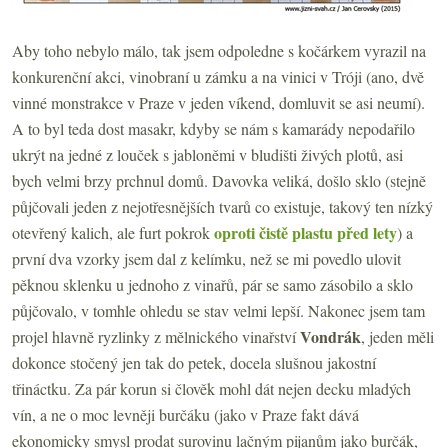
Aby toho nebylo málo, tak jsem odpoledne s kočárkem vyrazil na
konkurenční akci, vinobraní u zámku a na vinici v Tróji (ano, dvě
vinné monstrakce v Praze v jeden víkend, domluvit se asi neumí).
A to byl teda dost masakr, kdyby se nám s kamarády nepodařilo
ukrýt na jedné z louček s jabloněmi v bludišti živých plotů, asi
bych velmi brzy prchnul domů. Davovka veliká, došlo sklo (stejně
půjčovali jeden z nejotřesnějších tvarů co existuje, takový ten nízký
oproti čistě plastu před lety
otevřený kalich, ale furt pokrok
) a
první dva vzorky jsem dal z kelímku, než se mi povedlo ulovit
pěknou sklenku u jednoho z vinařů, pár se samo zásobilo a sklo
půjčovalo, v tomhle ohledu se stav velmi lepší. Nakonec jsem tam
Vondrák
projel hlavně ryzlinky z mělnického vinařství
, jeden měli
dokonce stočený jen tak do petek, docela slušnou jakostní
třináctku. Za pár korun si člověk mohl dát nejen decku mladých
vín, a ne o moc levněji burčáku (jako v Praze fakt dává
ekonomicky smysl prodat surovinu lačným pijanům jako burčák,