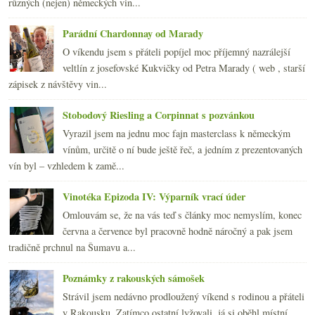
různých (nejen) německých vin...
2007
(108)
►
Parádní Chardonnay od Marady
O víkendu jsem s přáteli popíjel moc příjemný nazrálejší
veltlín z josefovské Kukvičky od Petra Marady ( web , starší
zápisek z návštěvy vin...
Stobodový Riesling a Corpinnat s pozvánkou
Vyrazil jsem na jednu moc fajn masterclass k německým
vínům, určitě o ní bude ještě řeč, a jedním z prezentovaných
vín byl – vzhledem k zamě...
Vinotéka Epizoda IV: Výparník vrací úder
Omlouvám se, že na vás teď s články moc nemyslím, konec
června a července byl pracovně hodně náročný a pak jsem
tradičně prchnul na Šumavu a...
Poznámky z rakouských sámošek
Strávil jsem nedávno prodloužený víkend s rodinou a přáteli
v Rakousku. Zatímco ostatní lyžovali, já si oběhl místní