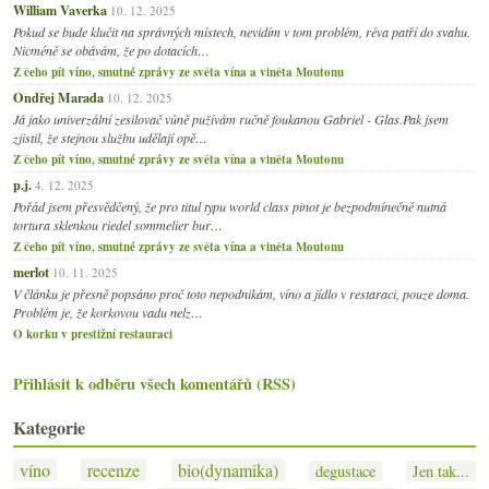
William Vaverka
10. 12. 2025
Pokud se bude klučit na správných místech, nevidím v tom problém, réva patří do svahu.
Nicméně se obávám, že po dotacích…
Z čeho pít víno, smutné zprávy ze světa vína a viněta Moutonu
Ondřej Marada
10. 12. 2025
Já jako univerzální zesilovač vůně pužívám ručně foukanou Gabriel - Glas.Pak jsem
zjistil, že stejnou službu udělají opě…
Z čeho pít víno, smutné zprávy ze světa vína a viněta Moutonu
p.j.
4. 12. 2025
Pořád jsem přesvědčený, že pro titul typu world class pinot je bezpodmínečně nutná
tortura sklenkou riedel sommelier bur…
Z čeho pít víno, smutné zprávy ze světa vína a viněta Moutonu
merlot
10. 11. 2025
V článku je přesně popsáno proč toto nepodnikám, víno a jídlo v restaraci, pouze doma.
Problém je, že korkovou vadu nelz…
O korku v prestižní restauraci
Přihlásit k odběru všech komentářů (RSS)
Kategorie
víno
recenze
bio(dynamika)
degustace
Jen tak...