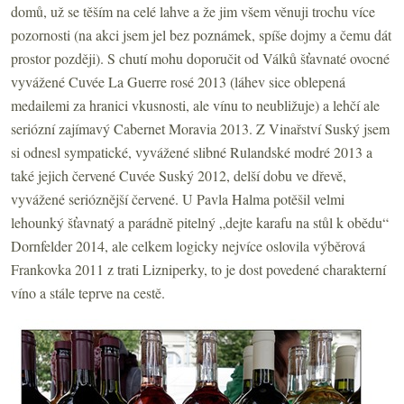
domů, už se těším na celé lahve a že jim všem věnuji trochu více
pozornosti (na akci jsem jel bez poznámek, spíše dojmy a čemu dát
prostor později). S chutí mohu doporučit od Válků šťavnaté ovocné
vyvážené Cuvée La Guerre rosé 2013 (láhev sice oblepená
medailemi za hranici vkusnosti, ale vínu to neubližuje) a lehčí ale
seriózní zajímavý Cabernet Moravia 2013. Z Vinařství Suský jsem
si odnesl sympatické, vyvážené slibné Rulandské modré 2013 a
také jejich červené Cuvée Suský 2012, delší dobu ve dřevě,
vyvážené serióznější červené. U Pavla Halma potěšil velmi
lehounký šťavnatý a parádně pitelný „dejte karafu na stůl k obědu“
Dornfelder 2014, ale celkem logicky nejvíce oslovila výběrová
Frankovka 2011 z trati Lizniperky, to je dost povedené charakterní
víno a stále teprve na cestě.