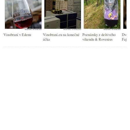
Vinobraní v Edenu
Vinobraní.eu na konečné
Poznámky z deštivého
Dvě v
áčka
víkendu & Rovenius
Fajn