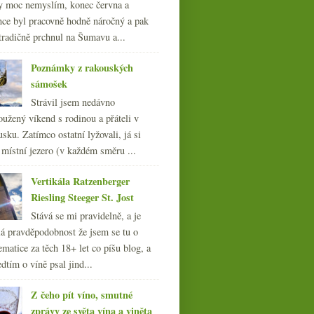
y moc nemyslím, konec června a
nce byl pracovně hodně náročný a pak
tradičně prchnul na Šumavu a...
Poznámky z rakouských
sámošek
Strávil jsem nedávno
oužený víkend s rodinou a přáteli v
sku. Zatímco ostatní lyžovali, já si
 místní jezero (v každém směru ...
Vertikála Ratzenberger
Riesling Steeger St. Jost
Stává se mi pravidelně, a je
á pravděpodobnost že jsem se tu o
ematice za těch 18+ let co píšu blog, a
dtím o víně psal jind...
Z čeho pít víno, smutné
zprávy ze světa vína a viněta