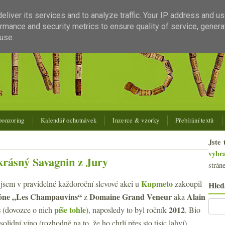
liver its services and to analyze traffic. Your IP address and u
rmance and security metrics to ensure quality of service, gener
use.
ponzoring
Kalendář ochutnávek
Inzerce & vzorky
Přebírání textů
Jste 
vybr
rásný Savagnin z Jury
strán
Kupmeto
 jsem v pravidelné každoroční slevové akci u
zakoupil
Hled
ône „Les Champauvins“
Domaine Grand Veneur
Alain
z
aka
s
píše tohle
2012
(dovozce o nich
), naposledy to byl ročník
. Bio
solidní víno (rozhodně na to, že ho chrlí přes sto tisíc lahví),