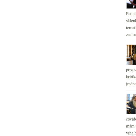
Patla
sklen
temati
zaslou
prosa
kritik
jméno
covid
mám r
vína h