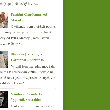
009
(249)
ch (nejen) německých vin...
008
(270)
007
(108)
Parádní Chardonnay od
Marady
O víkendu jsem s přáteli popíjel
říjemný nazrálejší veltlín z josefovské
čky od Petra Marady ( web , starší
ek z návštěvy vin...
Stobodový Riesling a
Corpinnat s pozvánkou
Vyrazil jsem na jednu moc fajn
rclass k německým vínům, určitě o ní
ještě řeč, a jedním z prezentovaných vín
 vzhledem k zamě...
Vinotéka Epizoda IV:
Výparník vrací úder
Omlouvám se, že na vás teď s