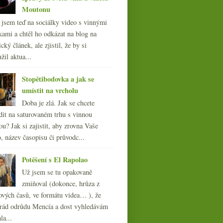
Moutonu
l jsem teď na sociálky video s vinnými
kami a chtěl ho odkázat na blog na
cký článek, ale zjistil, že by si
žil aktua...
Stopětibodovka a jak se
umístit na vrcholu
Doba je zlá. Jak se chcete
dit na saturovaném trhu s vinnou
ou? Jak si zajistit, aby zrovna Vaše
, název časopisu či průvodc...
Potěšení s El Rapolao
Už jsem se tu opakovaně
zmiňoval (dokonce, hrůza z
ových časů, ve formátu videa… ), že
ád odrůdu Mencía a dost vyhledávám
la...