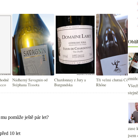
Oblí
zmiňo
 hodně
Nádherný Savagnin od
Chardonnay z Jury a
Tři velmi chutná Côtes du
ecco
Stéphana Tissota
Burgundska
Rhône
Všech
stejn
2
►
2
►
2
►
2
►
zase 
2
►
jsem 