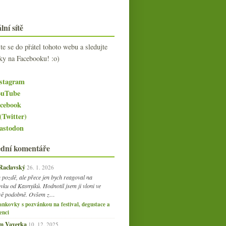
lní sítě
jte se do přátel tohoto webu a sledujte
ky na Facebooku! :o)
stagram
uTube
cebook
(Twitter)
stodon
ední komentáře
 Raclavský
26. 1. 2026
 pozdě, ale přece jen bych reagoval na
vku od Kasnyiků. Hodnotil jsem ji vloni ve
vě podobně. Ovšem z…
ankovky s pozvánkou na festival, degustace a
enci
am Vaverka
10. 12. 2025