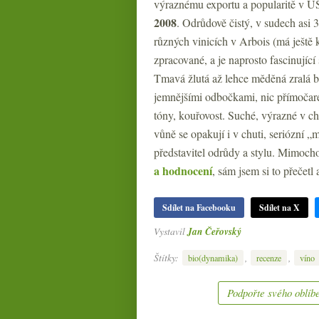
výraznému exportu a popularitě v US
2008
. Odrůdově čistý, v sudech asi
různých vinicích v Arbois (má ještě k
zpracované, a je naprosto fascinující
Tmavá žlutá až lehce měděná zralá ba
jemnějšími odbočkami, nic přímočaréh
tóny, kouřovost. Suché, výrazné v ch
vůně se opakují i v chuti, seriózní „
představitel odrůdy a stylu. Mimoch
a hodnocení
, sám jsem si to přečetl a
Sdílet na Facebooku
Sdílet na X
Vystavil
Jan Čeřovský
Štítky:
,
,
bio(dynamika)
recenze
víno
Podpořte svého oblíbe