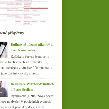
Savagnin z Jury
Ryba a pinot & Skadar od Ráspiho
Radikální prosecco z magnumky
Jak (ne)chutná El Maestro Fino
Velký nadupaný ryzlink z Rangenu
Pozor na korky a berušková vína
bené příspěvky
srpna
(21)
►
července
(23)
►
Bulharské „území nikoho“ a
června
(22)
►
něco k medvědovi
května
(19)
►
Začátkem června jsem se tu
dubna
(21)
►
val o třech vínech z Bulharska.
Třikrát povedená Jura
března
(22)
►
na pocházela z vinařství Damianitza ,
února
(20)
►
ě jako dnešní vzorek, a pro...
ledna
(21)
►
014
(254)
Degustace Werther-Windisch
013
(249)
a Peter Stolleis
012
(254)
Ryzlinkové (a bublinové) počasí
011
(252)
klepe na dveře! V posledních týdnech
010
(249)
degustoval produkci docela dost