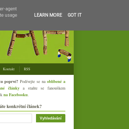
ser-agent
ate usage
LEARN MORE
GOT IT
Kontakt
RSS
tu poprvé?
oblíbené a
Podívejte se na
ané články
a staňte se fanouškem
na Facebooku
ek
.
áte konkrétní článek?