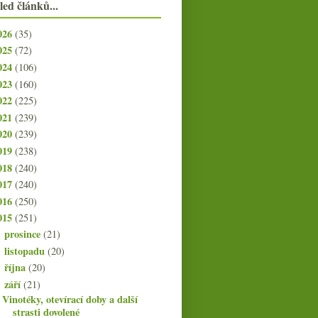
led článků...
026
(35)
025
(72)
024
(106)
023
(160)
022
(225)
021
(239)
020
(239)
019
(238)
018
(240)
017
(240)
016
(250)
015
(251)
prosince
(21)
►
listopadu
(20)
►
října
(20)
►
září
(21)
▼
Vinotéky, otevírací doby a další
strasti dovolené