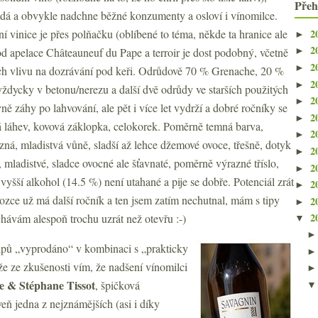
Přeh
dá a obvykle nadchne běžné konzumenty a osloví i vínomilce.
2
í vinice je přes polňačku (oblíbené to téma, někde ta hranice ale
►
2
d apelace Châteauneuf du Pape a terroir je dost podobný, včetně
►
2
►
ich vlivu na dozrávání pod keři. Odrůdově 70 % Grenache, 20 %
2
►
dycky v betonu/nerezu a další dvě odrůdy ve starších použitých
2
►
vně záhy po lahvování, ale pět i více let vydrží a dobré ročníky se
2
►
á láhev, kovová záklopka, celokorek. Poměrně temná barva,
2
►
zná, mladistvá vůně, sladší až lehce džemové ovoce, třešně, dotyk
2
►
, mladistvé, sladce ovocné ale šťavnaté, poměrně výrazné tříslo,
2
►
 vyšší alkohol (14.5 %) není utahané a pije se dobře. Potenciál zrát
2
►
dovozce už má další ročník a ten jsem zatím nechutnal, mám s tipy
2
►
2
chávám alespoň trochu uzrát než otevřu :-)
▼
tipů „vyprodáno“ v kombinaci s „prakticky
tože ze zkušenosti vím, že nadšení vínomilci
e & Stéphane Tissot
, špičková
ň jedna z nejznámějších (asi i díky