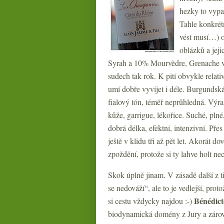
hezky to vypa
Tahle konkrétn
vést musí…) o
oblázků a jej
Syrah a 10% Mourvèdre, Grenache vž
sudech tak rok. K pití obvykle relati
umí dobře vyvíjet i déle. Burgundsk
fialový tón, téměř neprůhledná. Výra
kůže, garrigue, lékořice. Suché, plné
dobrá délka, efektní, intenzivní. Přes
ještě v klidu tři až pět let. Akorát 
zpoždění, protože si ty lahve holt ne
Skok úplně jinam. V zásadě další z 
se nedováží“, ale to je vedlejší, pro
Bénédict
si cestu vždycky najdou :-)
biodynamická domény z Jury a zárove