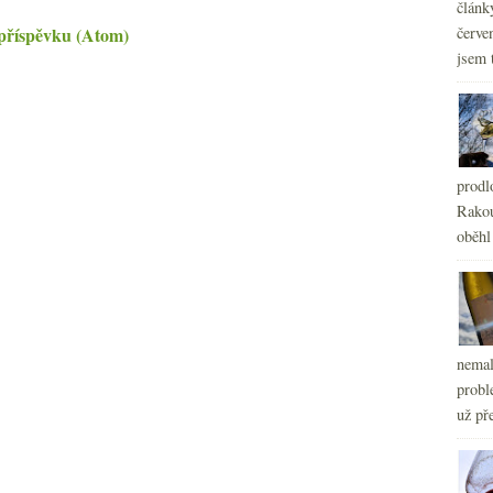
článk
příspěvku (Atom)
červe
jsem 
prodl
Rakou
oběhl
nemal
probl
už pře