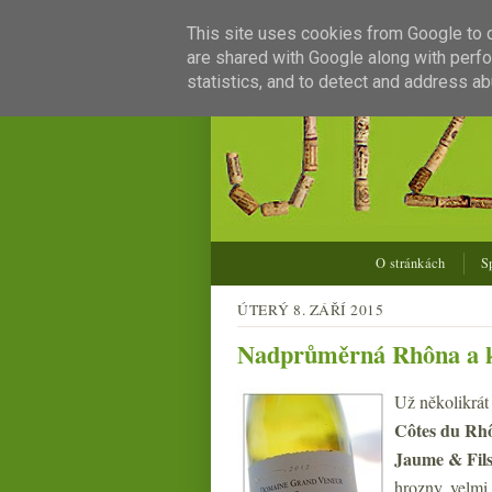
This site uses cookies from Google to de
are shared with Google along with perfo
statistics, and to detect and address ab
O stránkách
S
ÚTERÝ 8. ZÁŘÍ 2015
Nadprůměrná Rhôna a k
Už několikrát
Côtes du Rh
Jaume & Fil
hrozny, velmi 