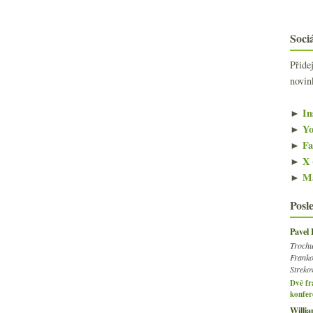
Sociá
Přide
novin
►
In
►
Yo
►
Fa
►
X 
►
Ma
Posl
Pavel
Trochu
Franko
Streko
Dvě fr
konfer
Willi