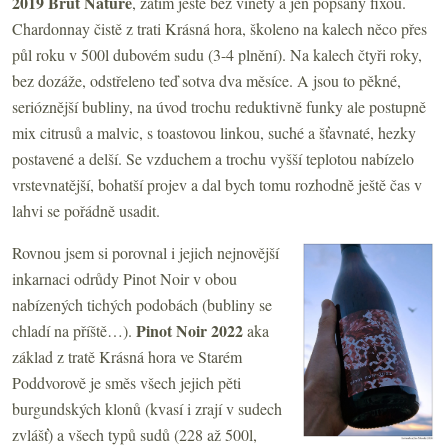
2019 Brut Nature
, zatím ještě bez viněty a jen popsaný fixou.
Chardonnay čistě z trati Krásná hora, školeno na kalech něco přes
půl roku v 500l dubovém sudu (3-4 plnění). Na kalech čtyři roky,
bez dozáže, odstřeleno teď sotva dva měsíce. A jsou to pěkné,
serióznější bubliny, na úvod trochu reduktivně funky ale postupně
mix citrusů a malvic, s toastovou linkou, suché a šťavnaté, hezky
postavené a delší. Se vzduchem a trochu vyšší teplotou nabízelo
vrstevnatější, bohatší projev a dal bych tomu rozhodně ještě čas v
lahvi se pořádně usadit.
Rovnou jsem si porovnal i jejich nejnovější
inkarnaci odrůdy Pinot Noir v obou
nabízených tichých podobách (bubliny se
Pinot Noir 2022
chladí na příště…).
aka
základ z tratě Krásná hora ve Starém
Poddvorově je směs všech jejich pěti
burgundských klonů (kvasí i zrají v sudech
zvlášť) a všech typů sudů (228 až 500l,