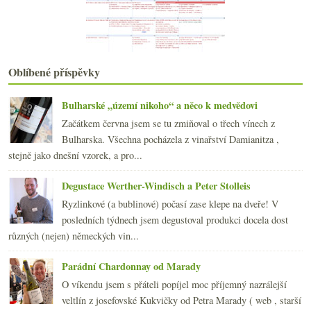
2008
(270)
►
2007
(108)
►
Oblíbené příspěvky
Bulharské „území nikoho“ a něco k medvědovi
Začátkem června jsem se tu zmiňoval o třech vínech z
Bulharska. Všechna pocházela z vinařství Damianitza ,
stejně jako dnešní vzorek, a pro...
Degustace Werther-Windisch a Peter Stolleis
Ryzlinkové (a bublinové) počasí zase klepe na dveře! V
posledních týdnech jsem degustoval produkci docela dost
různých (nejen) německých vin...
Parádní Chardonnay od Marady
O víkendu jsem s přáteli popíjel moc příjemný nazrálejší
veltlín z josefovské Kukvičky od Petra Marady ( web , starší