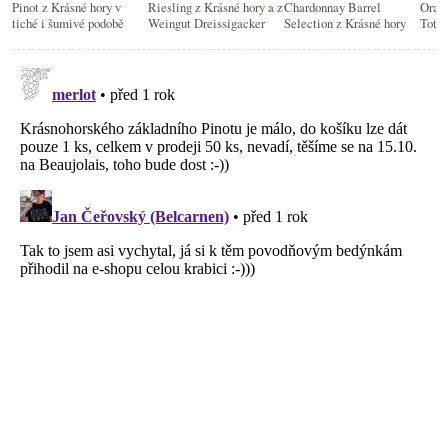
Pinot z Krásné hory v
Riesling z Krásné hory a z
Chardonnay Barrel
Oranž
tiché i šumivé podobě
Weingut Dreissigacker
Selection z Krásné hory
Total