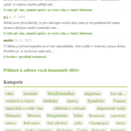
zjistil, že stejnou službu udělají opě…
Z čeho pít víno, smutné zprávy ze světa vína a viněta Moutonu
p.j.
4. 12. 2025
Pořád jsem přesvědčený, že pro titul typu world class pinot je bezpodmínečně nutná
tortura sklenkou riedel sommelier bur…
Z čeho pít víno, smutné zprávy ze světa vína a viněta Moutonu
merlot
10. 11. 2025
V článku je přesně popsáno proč toto nepodnikám, víno a jídlo v restaraci, pouze doma.
Problém je, že korkovou vadu nelz…
O korku v prestižní restauraci
Přihlásit k odběru všech komentářů (RSS)
Kategorie
víno
recenze
bio(dynamika)
degustace
Jen tak...
vinařství a vinice
bublinky
zprávy
Španělsko
Francie
zamyšlení o světě vína
oblíbené a vybrané
doporučené weby
Německo
Morava
Burgundsko
Itálie
Bordeaux
reportáže
ankety
Rakousko
Jiný alkohol
jídlo
Champagne
sherry
restaurace
knihy a časopisy
Maďarsko
Čechy
Podvody
Japonsko