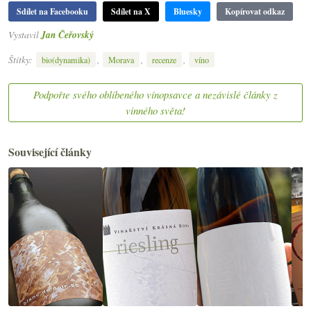
Sdílet na Facebooku
Sdílet na X
Bluesky
Kopírovat odkaz
Vystavil
Jan Čeřovský
Štítky:
,
,
,
bio(dynamika)
Morava
recenze
víno
Podpořte svého oblíbeného vínopsavce a nezávislé články z
vinného světa!
Související články