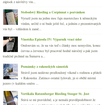
zápisek z návštěvy vin...
Stobodový Riesling a Corpinnat s pozvánkou
Vyrazil jsem na jednu moc fajn masterclass k německým
vínům, určitě o ní bude ještě řeč, a jedním z prezentovaných
vín byl – vzhledem k zamě...
Vinotéka Epizoda IV: Výparník vrací úder
Omlouvám se, že na vás teď s články moc nemyslím, konec
června a července byl pracovně hodně náročný a pak jsem
tradičně prchnul na Šumavu a...
Poznámky z rakouských sámošek
Strávil jsem nedávno prodloužený víkend s rodinou a přáteli
v Rakousku. Zatímco ostatní lyžovali, já si oběhl místní
jezero (v každém směru ...
Vertikála Ratzenberger Riesling Steeger St. Jost
Stává se mi pravidelně, a je nemalá pravděpodobnost že