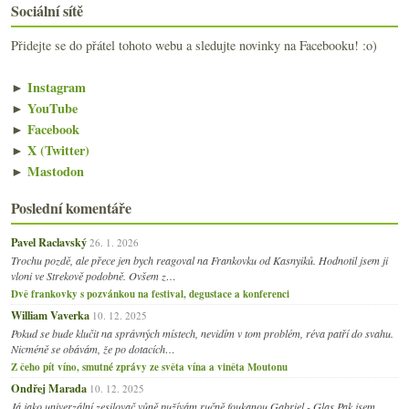
Sociální sítě
Přidejte se do přátel tohoto webu a sledujte novinky na Facebooku! :o)
►
Instagram
►
YouTube
►
Facebook
►
X (Twitter)
►
Mastodon
Poslední komentáře
Pavel Raclavský
26. 1. 2026
Trochu pozdě, ale přece jen bych reagoval na Frankovku od Kasnyiků. Hodnotil jsem ji
vloni ve Strekově podobně. Ovšem z…
Dvě frankovky s pozvánkou na festival, degustace a konferenci
William Vaverka
10. 12. 2025
Pokud se bude klučit na správných místech, nevidím v tom problém, réva patří do svahu.
Nicméně se obávám, že po dotacích…
Z čeho pít víno, smutné zprávy ze světa vína a viněta Moutonu
Ondřej Marada
10. 12. 2025
Já jako univerzální zesilovač vůně pužívám ručně foukanou Gabriel - Glas.Pak jsem