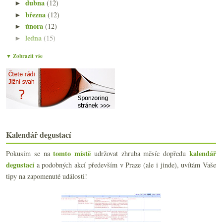
dubna
(12)
►
března
(12)
►
února
(12)
►
ledna
(15)
►
2023
(160)
►
▼ Zobrazit vše
2022
(225)
►
2021
(239)
►
2020
(239)
►
2019
(238)
►
2018
(240)
►
2017
(240)
►
2016
Kalendář degustací
(250)
►
2015
(251)
►
tomto místě
kalendář
Pokusím se na
udržovat zhruba měsíc dopředu
2014
(254)
►
degustací
a podobných akcí především v Praze (ale i jinde), uvítám Vaše
2013
(249)
►
tipy na zapomenuté události!
2012
(254)
►
2011
(252)
►
2010
(249)
►
2009
(249)
►