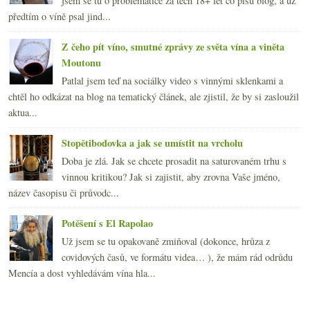
jsem se tu o problematice za těch 18+ let co píšu blog, a už
předtím o víně psal jind...
Z čeho pít víno, smutné zprávy ze světa vína a viněta
Moutonu
Patlal jsem teď na sociálky video s vinnými sklenkami a
chtěl ho odkázat na blog na tematický článek, ale zjistil, že by si zasloužil
aktua...
Stopětibodovka a jak se umístit na vrcholu
Doba je zlá. Jak se chcete prosadit na saturovaném trhu s
vinnou kritikou? Jak si zajistit, aby zrovna Vaše jméno,
název časopisu či průvodc...
Potěšení s El Rapolao
Už jsem se tu opakovaně zmiňoval (dokonce, hrůza z
covidových časů, ve formátu videa… ), že mám rád odrůdu
Mencía a dost vyhledávám vína hla...