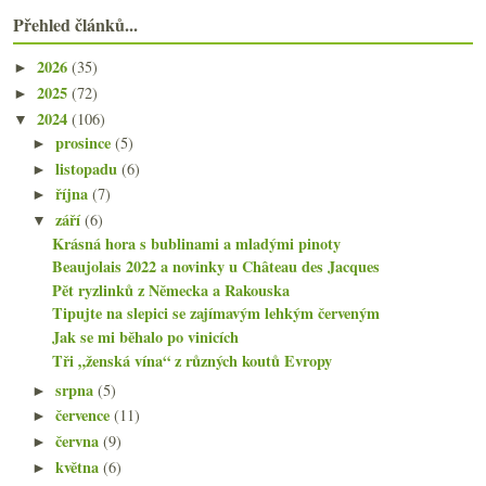
Přehled článků...
2026
(35)
►
2025
(72)
►
2024
(106)
▼
prosince
(5)
►
listopadu
(6)
►
října
(7)
►
září
(6)
▼
Krásná hora s bublinami a mladými pinoty
Beaujolais 2022 a novinky u Château des Jacques
Pět ryzlinků z Německa a Rakouska
Tipujte na slepici se zajímavým lehkým červeným
Jak se mi běhalo po vinicích
Tři „ženská vína“ z různých koutů Evropy
srpna
(5)
►
července
(11)
►
června
(9)
►
května
(6)
►