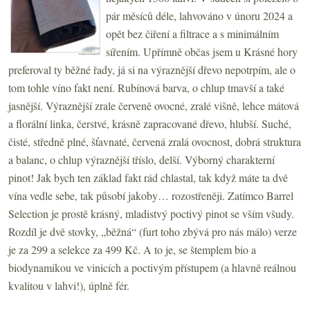
pár měsíců déle, lahvováno v únoru 2024 a
opět bez čiření a filtrace a s minimálním
sířením. Upřímně občas jsem u Krásné hory
preferoval ty běžné řady, já si na výraznější dřevo nepotrpím, ale o
tom tohle víno fakt není. Rubínová barva, o chlup tmavší a také
jasnější. Výraznější zrale červeně ovocné, zralé višně, lehce mátová
a florální linka, čerstvé, krásně zapracované dřevo, hlubší. Suché,
čisté, středně plné, šťavnaté, červená zralá ovocnost, dobrá struktura
a balanc, o chlup výraznější tříslo, delší. Výborný charakterní
pinot! Jak bych ten základ fakt rád chlastal, tak když máte ta dvě
vína vedle sebe, tak působí jakoby… rozostřeněji. Zatímco Barrel
Selection je prostě krásný, mladistvý poctivý pinot se vším všudy.
Rozdíl je dvě stovky, „běžná“ (furt toho zbývá pro nás málo) verze
je za 299 a selekce za 499 Kč. A to je, se štemplem bio a
biodynamikou ve vinicích a poctivým přístupem (a hlavně reálnou
kvalitou v lahvi!), úplně fér.