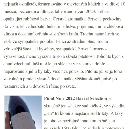
nejstarší osmileté), fermentováno v otevřených kádích a ve dřevě 10
měsíců, bez čiření a filtrace, lahvováno v září 2023. Lehce
opalizující rubínová barva. Čerstvá aromatika, červené peckoviny
do višní, lehce herbální linka, mladistvé, příjemné, mírně chlebová
kůrka a decentní kořenitost směrem kmín. Trochu natur štych ve
veskrze sympatické podobě. Lehčí až středně plné, trochu
výraznější šťavnaté kyseliny, sympatická červená ovocnost,
vyváženost, méně výrazné tříslo a skvělá pitelnost. Tohohle bych s
chutí vdechnul flašku. Ale po sklence v restauraci dobře
napárované k jídlu by taky více než potěšilo. Pitomé je, že je toho
ve volném prodeji vlastně docela málo, většina skončí právě po
restauracích a u dovozců různě po světě.
Pinot Noir 2022 Barrel Selection
je
skutečně jen selekce sudů téhož, ve výsledku
„jen“ tří klonů a nejstarší sud tříletý. A taky
je toho samozřejmě mnohem méně, jen
nějakých 1500 lahví. V sudech si poleželo o