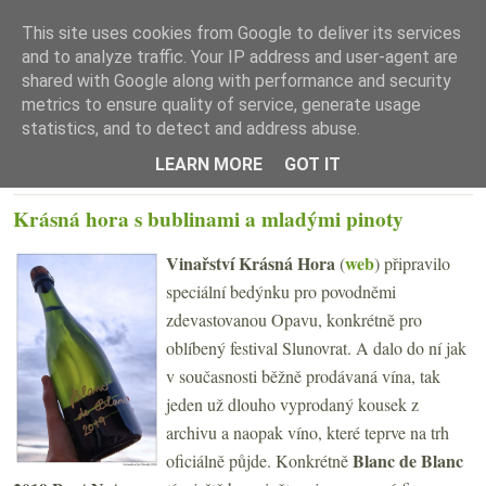
This site uses cookies from Google to deliver its services
and to analyze traffic. Your IP address and user-agent are
shared with Google along with performance and security
metrics to ensure quality of service, generate usage
statistics, and to detect and address abuse.
☰ Menu
LEARN MORE
GOT IT
PONDĚLÍ 30. ZÁŘÍ 2024
Krásná hora s bublinami a mladými pinoty
Vinařství Krásná Hora
web
(
) připravilo
speciální bedýnku pro povodněmi
zdevastovanou Opavu, konkrétně pro
oblíbený festival Slunovrat. A dalo do ní jak
v současnosti běžně prodávaná vína, tak
jeden už dlouho vyprodaný kousek z
archivu a naopak víno, které teprve na trh
Blanc de Blanc
oficiálně půjde. Konkrétně