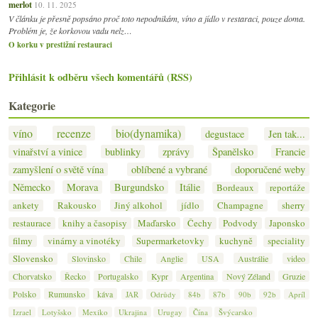
merlot
10. 11. 2025
V článku je přesně popsáno proč toto nepodnikám, víno a jídlo v restaraci, pouze doma.
Problém je, že korkovou vadu nelz…
O korku v prestižní restauraci
Přihlásit k odběru všech komentářů (RSS)
Kategorie
víno
recenze
bio(dynamika)
degustace
Jen tak...
vinařství a vinice
bublinky
zprávy
Španělsko
Francie
zamyšlení o světě vína
oblíbené a vybrané
doporučené weby
Německo
Morava
Burgundsko
Itálie
Bordeaux
reportáže
ankety
Rakousko
Jiný alkohol
jídlo
Champagne
sherry
restaurace
knihy a časopisy
Maďarsko
Čechy
Podvody
Japonsko
filmy
vinárny a vinotéky
Supermarketovky
kuchyně
speciality
Slovensko
Slovinsko
Chile
Anglie
USA
Austrálie
video
Chorvatsko
Řecko
Portugalsko
Kypr
Argentina
Nový Zéland
Gruzie
Polsko
Rumunsko
káva
JAR
Odrůdy
84b
87b
90b
92b
Apríl
Izrael
Lotyšsko
Mexiko
Ukrajina
Urugay
Čína
Švýcarsko