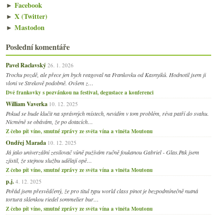
►
Facebook
►
X (Twitter)
►
Mastodon
Poslední komentáře
Pavel Raclavský
26. 1. 2026
Trochu pozdě, ale přece jen bych reagoval na Frankovku od Kasnyiků. Hodnotil jsem ji
vloni ve Strekově podobně. Ovšem z…
Dvě frankovky s pozvánkou na festival, degustace a konferenci
William Vaverka
10. 12. 2025
Pokud se bude klučit na správných místech, nevidím v tom problém, réva patří do svahu.
Nicméně se obávám, že po dotacích…
Z čeho pít víno, smutné zprávy ze světa vína a viněta Moutonu
Ondřej Marada
10. 12. 2025
Já jako univerzální zesilovač vůně pužívám ručně foukanou Gabriel - Glas.Pak jsem
zjistil, že stejnou službu udělají opě…
Z čeho pít víno, smutné zprávy ze světa vína a viněta Moutonu
p.j.
4. 12. 2025
Pořád jsem přesvědčený, že pro titul typu world class pinot je bezpodmínečně nutná
tortura sklenkou riedel sommelier bur…
Z čeho pít víno, smutné zprávy ze světa vína a viněta Moutonu