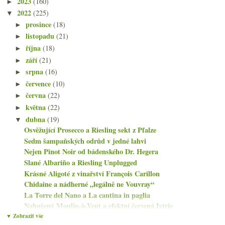
2023
(160)
►
2022
(225)
▼
prosince
(18)
►
listopadu
(21)
►
října
(18)
►
září
(21)
►
srpna
(16)
►
července
(10)
►
června
(22)
►
května
(22)
►
dubna
(19)
▼
Osvěžující Prosecco a Riesling sekt z Pfalze
Sedm šampaňských odrůd v jedné lahvi
Nejen Pinot Noir od bádenského Dr. Hegera
Slané Albariño a Riesling Unplugged
Krásné Aligoté z vinařství François Carillon
Chidaine a nádherné „legálně ne Vouvray“
La Torre del Nano a La cantina in paglia
Nabušený Moulin-à-Vent a efektní červená Istrie
Muchada-Léclapart a odlišný pohled na Jerez
▼ Zobrazit vše