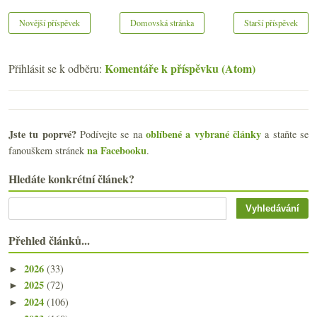
Novější příspěvek
Domovská stránka
Starší příspěvek
Komentáře k příspěvku (Atom)
Přihlásit se k odběru:
Jste tu poprvé?
oblíbené a vybrané články
Podívejte se na
a staňte se
na Facebooku
fanouškem stránek
.
Hledáte konkrétní článek?
Přehled článků...
2026
(33)
►
2025
(72)
►
2024
(106)
►