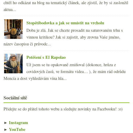
chtěl ho odkázat na blog na tematický článek, ale zjistil, že by si zasloužil
aktua...
Stopětibodovka a jak se umístit na vrcholu
Doba je zlá. Jak se chcete prosadit na saturovaném trhu s
vinnou kritikou? Jak si zajistit, aby zrovna Vaše jméno,
název časopisu či průvodc...
Potěšení s El Rapolao
Už jsem se tu opakovaně zmiňoval (dokonce, hrůza z
covidových časů, ve formátu videa… ), že mám rád odrůdu
Mencía a dost vyhledávám vína hla...
Sociální sítě
Přidejte se do přátel tohoto webu a sledujte novinky na Facebooku! :o)
►
Instagram
►
YouTube