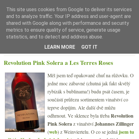
This site uses cookies from Google to deliver its services
and to analyze traffic. Your IP address and user-agent are
shared with Google along with performance and security
metrics to ensure quality of service, generate usage
statistics, and to detect and address abuse.
☰ Menu
LEARN MORE
GOT IT
PONDĚLÍ 4. DUBNA 2022
Revolution Pink Solera a Les Terres Roses
Měl jsem teď opakovaně chuť na růžovku. O
jedné moc zábavné (chutná jak fakt skvělý
rybízák s bublinama!) budu psát časem, je
součástí průřezu sortimentem vinařství co
teprve dopíjím. Ale další dvě můžu
Revolution
odhrnout. Ve sklence byla třeba
Pink Solera
Johannes Zillinger
z vinařství
web
jsem tu
(
) z Weinviertelu. O co se jedná