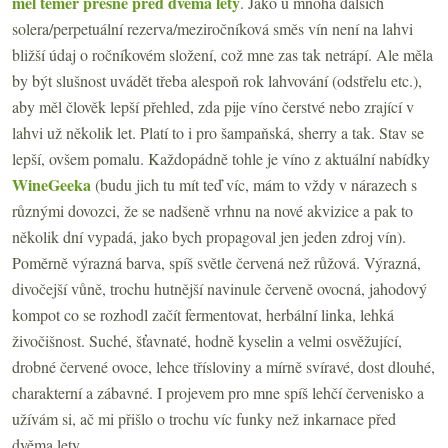
měl téměř přesně před dvěma lety
. Jako u mnoha dalších
solera/perpetuální rezerva/meziročníková směs vín není na lahvi
bližší údaj o ročníkovém složení, což mne zas tak netrápí. Ale měla
by být slušnost uvádět třeba alespoň rok lahvování (odstřelu etc.),
aby měl člověk lepší přehled, zda pije víno čerstvé nebo zrající v
lahvi už několik let. Platí to i pro šampaňská, sherry a tak. Stav se
lepší, ovšem pomalu. Každopádně tohle je víno z aktuální nabídky
WineGeeka
(budu jich tu mít teď víc, mám to vždy v nárazech s
různými dovozci, že se nadšeně vrhnu na nové akvizice a pak to
několik dní vypadá, jako bych propagoval jen jeden zdroj vín).
Poměrně výrazná barva, spíš světle červená než růžová. Výrazná,
divočejší vůně, trochu hutnější navinule červeně ovocná, jahodový
kompot co se rozhodl začít fermentovat, herbální linka, lehká
živočišnost. Suché, šťavnaté, hodně kyselin a velmi osvěžující,
drobné červené ovoce, lehce třísloviny a mírně svíravé, dost dlouhé,
charakterní a zábavné. I projevem pro mne spíš lehčí červenisko a
užívám si, ač mi přišlo o trochu víc funky než inkarnace před
dvěma lety.