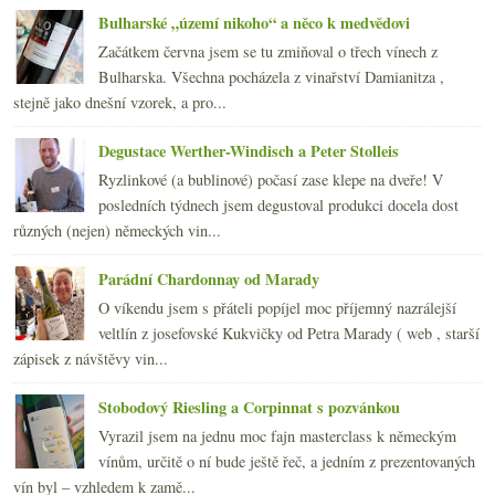
2014
(254)
Bulharské „území nikoho“ a něco k medvědovi
►
2013
(249)
►
Začátkem června jsem se tu zmiňoval o třech vínech z
2012
(254)
►
Bulharska. Všechna pocházela z vinařství Damianitza ,
2011
(252)
►
stejně jako dnešní vzorek, a pro...
2010
(249)
►
Degustace Werther-Windisch a Peter Stolleis
2009
(249)
►
2008
(270)
►
Ryzlinkové (a bublinové) počasí zase klepe na dveře! V
2007
(108)
posledních týdnech jsem degustoval produkci docela dost
►
různých (nejen) německých vin...
Parádní Chardonnay od Marady
O víkendu jsem s přáteli popíjel moc příjemný nazrálejší
veltlín z josefovské Kukvičky od Petra Marady ( web , starší
zápisek z návštěvy vin...
Stobodový Riesling a Corpinnat s pozvánkou
Vyrazil jsem na jednu moc fajn masterclass k německým
vínům, určitě o ní bude ještě řeč, a jedním z prezentovaných
vín byl – vzhledem k zamě...