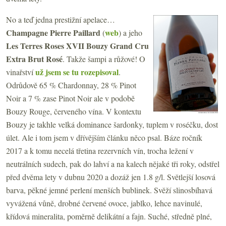
No a teď jedna prestižní apelace…
Champagne Pierre Paillard
web
(
) a jeho
Les Terres Roses XVII Bouzy Grand Cru
Extra Brut Rosé
. Takže šampi a růžové! O
už jsem se tu rozepisoval
vinařství
.
Odrůdově 65 % Chardonnay, 28 % Pinot
Noir a 7 % zase Pinot Noir ale v podobě
Bouzy Rouge, červeného vína. V kontextu
Bouzy je takhle velká dominance šardonky, tuplem v roséčku, dost
úlet. Ale i tom jsem v dřívějším článku něco psal. Báze ročník
2017 a k tomu necelá třetina rezervních vín, trocha ležení v
neutrálních sudech, pak do lahví a na kalech nějaké tři roky, odstřel
před dvěma lety v dubnu 2020 a dozáž jen 1.8 g/l. Světlejší losová
barva, pěkné jemné perlení menších bublinek. Svěží slinosbíhavá
vyvážená vůně, drobné červené ovoce, jablko, lehce navinulé,
křídová mineralita, poměrně delikátní a fajn. Suché, středně plné,