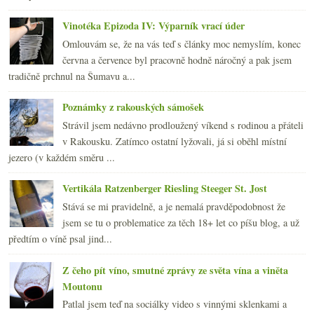
Vinotéka Epizoda IV: Výparník vrací úder
Omlouvám se, že na vás teď s články moc nemyslím, konec
června a července byl pracovně hodně náročný a pak jsem
tradičně prchnul na Šumavu a...
Poznámky z rakouských sámošek
Strávil jsem nedávno prodloužený víkend s rodinou a přáteli
v Rakousku. Zatímco ostatní lyžovali, já si oběhl místní
jezero (v každém směru ...
Vertikála Ratzenberger Riesling Steeger St. Jost
Stává se mi pravidelně, a je nemalá pravděpodobnost že
jsem se tu o problematice za těch 18+ let co píšu blog, a už
předtím o víně psal jind...
Z čeho pít víno, smutné zprávy ze světa vína a viněta
Moutonu
Patlal jsem teď na sociálky video s vinnými sklenkami a