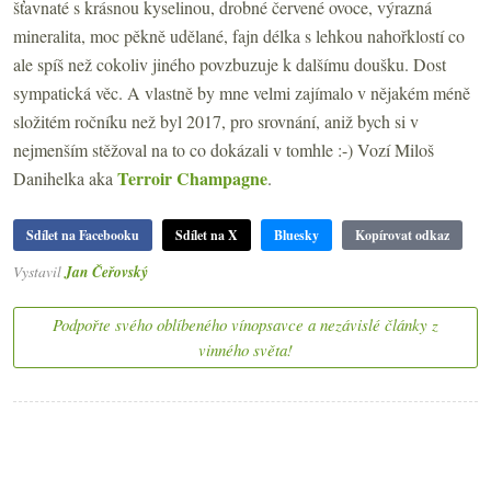
šťavnaté s krásnou kyselinou, drobné červené ovoce, výrazná
mineralita, moc pěkně udělané, fajn délka s lehkou nahořklostí co
ale spíš než cokoliv jiného povzbuzuje k dalšímu doušku. Dost
sympatická věc. A vlastně by mne velmi zajímalo v nějakém méně
složitém ročníku než byl 2017, pro srovnání, aniž bych si v
nejmenším stěžoval na to co dokázali v tomhle :-) Vozí Miloš
Terroir Champagne
Danihelka aka
.
Sdílet na Facebooku
Sdílet na X
Bluesky
Kopírovat odkaz
Vystavil
Jan Čeřovský
Podpořte svého oblíbeného vínopsavce a nezávislé články z
vinného světa!