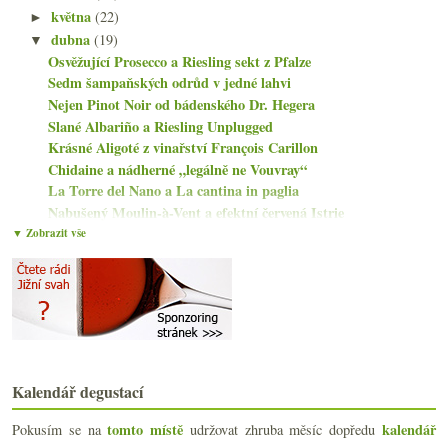
května
(22)
►
dubna
(19)
▼
Osvěžující Prosecco a Riesling sekt z Pfalze
Sedm šampaňských odrůd v jedné lahvi
Nejen Pinot Noir od bádenského Dr. Hegera
Slané Albariño a Riesling Unplugged
Krásné Aligoté z vinařství François Carillon
Chidaine a nádherné „legálně ne Vouvray“
La Torre del Nano a La cantina in paglia
Nabušený Moulin-à-Vent a efektní červená Istrie
Muchada-Léclapart a odlišný pohled na Jerez
▼ Zobrazit vše
Lahve lehčí, plastové a Richard Geoffroy v Itálii
Albariño a červená směs tradičních odrůd
Château Vannières a různé podoby Bandolu
Oranžáda od Omasty z hodnocení v Bílovicích
Aubert de Villaine končí v DRC, vanilka, opice pij...
Vernaccia a Pinot ze San Gimignana od Panizzi
Pravý původ frankovky s lahví od Preisingera
Kalendář degustací
Pár skleniček z Ukrajiny
Revolution Pink Solera a Les Terres Roses
tomto místě
kalendář
Pokusím se na
udržovat zhruba měsíc dopředu