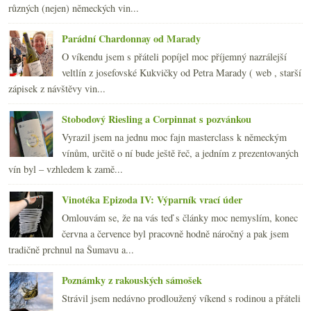
různých (nejen) německých vin...
Parádní Chardonnay od Marady
O víkendu jsem s přáteli popíjel moc příjemný nazrálejší
veltlín z josefovské Kukvičky od Petra Marady ( web , starší
zápisek z návštěvy vin...
Stobodový Riesling a Corpinnat s pozvánkou
Vyrazil jsem na jednu moc fajn masterclass k německým
vínům, určitě o ní bude ještě řeč, a jedním z prezentovaných
vín byl – vzhledem k zamě...
Vinotéka Epizoda IV: Výparník vrací úder
Omlouvám se, že na vás teď s články moc nemyslím, konec
června a července byl pracovně hodně náročný a pak jsem
tradičně prchnul na Šumavu a...
Poznámky z rakouských sámošek
Strávil jsem nedávno prodloužený víkend s rodinou a přáteli