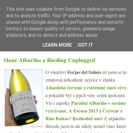
This site uses cookies from Google to deliver its services
and to analyze traffic. Your IP address and user-agent are
shared with Google along with performance and security
metrics to ensure quality of service, generate usage
statistics, and to detect and address abuse.
☰ Menu
LEARN MORE
GOT IT
ÚTERÝ 26. DUBNA 2022
Slané Albariño a Riesling Unplugged
Forjas del Salnés
O vinařství
už jsem se tu
zmiňoval několikrát, nejvíce v článku
Atlantické červené z extrémně staré révy
,
a pokaždé byl s jejich víny velmi spokojen.
Parádní Albariño v oceánu
Viz i zápisky
vyzrávané
A Escusa 2013
Červené z
,
a
Rías Baixas? Rozhodně ano!
Z nějakého
důvodu jsem tu ale nikdy neměl víno, které