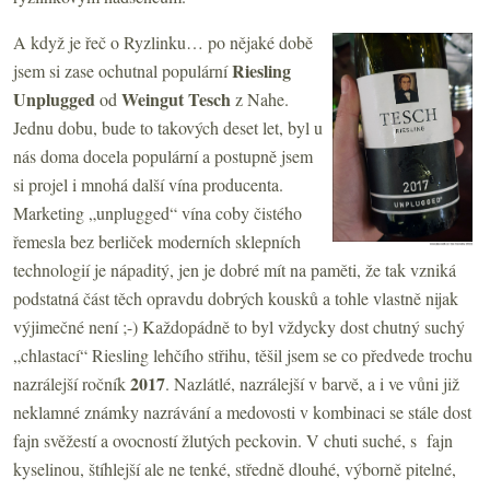
A když je řeč o Ryzlinku… po nějaké době
Riesling
jsem si zase ochutnal populární
Unplugged
Weingut Tesch
od
z Nahe.
Jednu dobu, bude to takových deset let, byl u
nás doma docela populární a postupně jsem
si projel i mnohá další vína producenta.
Marketing „unplugged“ vína coby čistého
řemesla bez berliček moderních sklepních
technologií je nápaditý, jen je dobré mít na paměti, že tak vzniká
podstatná část těch opravdu dobrých kousků a tohle vlastně nijak
výjimečné není ;-) Každopádně to byl vždycky dost chutný suchý
„chlastací“ Riesling lehčího střihu, těšil jsem se co předvede trochu
2017
nazrálejší ročník
. Nazlátlé, nazrálejší v barvě, a i ve vůni již
neklamné známky nazrávání a medovosti v kombinaci se stále dost
fajn svěžestí a ovocností žlutých peckovin. V chuti suché, s fajn
kyselinou, štíhlejší ale ne tenké, středně dlouhé, výborně pitelné,