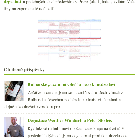
Riesling z Forstu a Albariño z Valle de Salnés
degustací
a podobných akcí především v Praze (ale i jinde), uvítám Vaše
tipy na zapomenuté události!
března
(22)
►
února
(15)
►
ledna
(21)
►
2021
(239)
►
2020
(239)
►
2019
(238)
►
2018
(240)
►
2017
(240)
►
Oblíbené příspěvky
2016
(250)
►
2015
(251)
►
2014
(254)
Bulharské „území nikoho“ a něco k medvědovi
►
2013
(249)
►
Začátkem června jsem se tu zmiňoval o třech vínech z
2012
(254)
►
Bulharska. Všechna pocházela z vinařství Damianitza ,
2011
(252)
►
stejně jako dnešní vzorek, a pro...
2010
(249)
►
Degustace Werther-Windisch a Peter Stolleis
2009
(249)
►
2008
(270)
►
Ryzlinkové (a bublinové) počasí zase klepe na dveře! V
2007
(108)
posledních týdnech jsem degustoval produkci docela dost
►