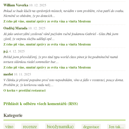
William Vaverka
10. 12. 2025
Pokud se bude klučit na správných místech, nevidím v tom problém, réva patří do svahu.
Nicméně se obávám, že po dotacích…
Z čeho pít víno, smutné zprávy ze světa vína a viněta Moutonu
Ondřej Marada
10. 12. 2025
Já jako univerzální zesilovač vůně pužívám ručně foukanou Gabriel - Glas.Pak jsem
zjistil, že stejnou službu udělají opě…
Z čeho pít víno, smutné zprávy ze světa vína a viněta Moutonu
p.j.
4. 12. 2025
Pořád jsem přesvědčený, že pro titul typu world class pinot je bezpodmínečně nutná
tortura sklenkou riedel sommelier bur…
Z čeho pít víno, smutné zprávy ze světa vína a viněta Moutonu
merlot
10. 11. 2025
V článku je přesně popsáno proč toto nepodnikám, víno a jídlo v restaraci, pouze doma.
Problém je, že korkovou vadu nelz…
O korku v prestižní restauraci
Přihlásit k odběru všech komentářů (RSS)
Kategorie
víno
recenze
bio(dynamika)
degustace
Jen tak...