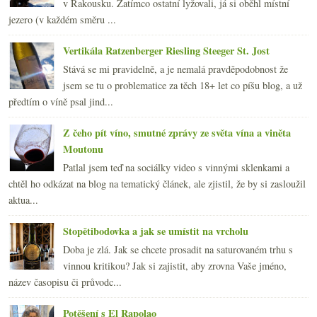
v Rakousku. Zatímco ostatní lyžovali, já si oběhl místní
jezero (v každém směru ...
Vertikála Ratzenberger Riesling Steeger St. Jost
Stává se mi pravidelně, a je nemalá pravděpodobnost že
jsem se tu o problematice za těch 18+ let co píšu blog, a už
předtím o víně psal jind...
Z čeho pít víno, smutné zprávy ze světa vína a viněta
Moutonu
Patlal jsem teď na sociálky video s vinnými sklenkami a
chtěl ho odkázat na blog na tematický článek, ale zjistil, že by si zasloužil
aktua...
Stopětibodovka a jak se umístit na vrcholu
Doba je zlá. Jak se chcete prosadit na saturovaném trhu s
vinnou kritikou? Jak si zajistit, aby zrovna Vaše jméno,
název časopisu či průvodc...
Potěšení s El Rapolao