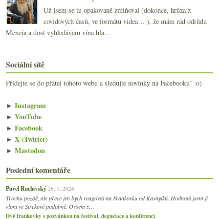
Už jsem se tu opakovaně zmiňoval (dokonce, hrůza z
covidových časů, ve formátu videa… ), že mám rád odrůdu
Mencía a dost vyhledávám vína hla...
Sociální sítě
Přidejte se do přátel tohoto webu a sledujte novinky na Facebooku! :o)
►
Instagram
►
YouTube
►
Facebook
►
X (Twitter)
►
Mastodon
Poslední komentáře
Pavel Raclavský
26. 1. 2026
Trochu pozdě, ale přece jen bych reagoval na Frankovku od Kasnyiků. Hodnotil jsem ji
vloni ve Strekově podobně. Ovšem z…
Dvě frankovky s pozvánkou na festival, degustace a konferenci