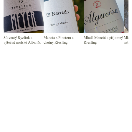
Šťavnatý Ryzlink a
Mencía s Pinotem a
Mladá Menciá a příjemný
Mladý
výtečné mořské Albariño
chutný Riesling
Riesling
natur