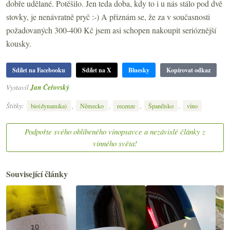
dobře udělané. Potěšilo. Jen teda doba, kdy to i u nás stálo pod dvě
stovky, je nenávratně pryč :-) A přiznám se, že za v současnosti
požadovaných 300-400 Kč jsem asi schopen nakoupit serióznější
kousky.
Sdílet na Facebooku
Sdílet na X
Bluesky
Kopírovat odkaz
Vystavil
Jan Čeřovský
Štítky:
,
,
,
,
bio(dynamika)
Německo
recenze
Španělsko
víno
Podpořte svého oblíbeného vínopsavce a nezávislé články z
vinného světa!
Související články