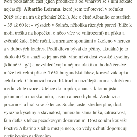
tvoří podstatnou část jejich produkce a od vinařství se s ním setkáte
Albariño Leirana
nejčastěji,
, které jsem teď otevřel v ročníku
2019
(ale na trh už přichází 2021). Jde o čisté Albariño ze starších
– 35 až 60 let – výsadeb v Salnés, několika různých parcel (blíže k
moři, trošku na kopečku, o něco více ve vnitrozemí) na písku a
zvětralé žule. Sběr ruční, fermentace spontánní a školeno v nerezu
a v dubových foudres. Podíl dřeva býval do pětiny, aktuálně je to
okolo 40 % a snaží se jej navýšit, víno mívá dost vysoké kyseliny
(klidně 9+ g/l) a nevyhledávají u něj malolaktiku, hodně čerstvé
může být velmi přísné. Těžší burgundská láhev, kovová záklopka,
celokorek. Citronová barva. Již trochu nazrálejší aroma s dotykem
medu, žluté ovoce až lehce do tropika, ananas, k tomu jistá
pikantnost a mořská linka, jasmín a něco bylinek. Zaslouží si
pozornost a hrát si ve sklence. Suché, čisté, středně plné, dost
výrazné kyseliny a šťavnatost, minerální slaná linka, citrusovost,
fajn délka s lehce pecičkovým dozníváním. Dost solidní kousek!
Poctivé Albariño z těhle míst je něco, co vždy s chutí doporučuji
ryzlinkovým nadšencům.