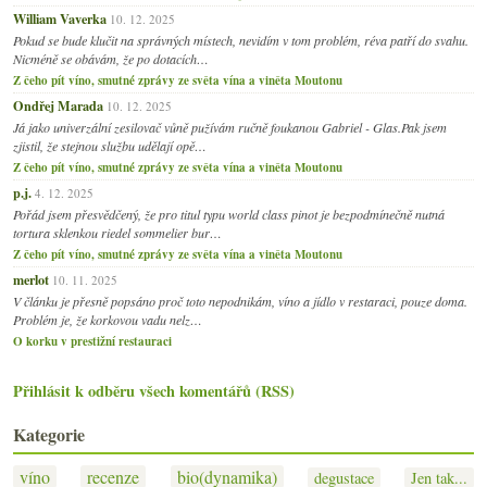
William Vaverka
10. 12. 2025
Pokud se bude klučit na správných místech, nevidím v tom problém, réva patří do svahu.
Nicméně se obávám, že po dotacích…
Z čeho pít víno, smutné zprávy ze světa vína a viněta Moutonu
Ondřej Marada
10. 12. 2025
Já jako univerzální zesilovač vůně pužívám ručně foukanou Gabriel - Glas.Pak jsem
zjistil, že stejnou službu udělají opě…
Z čeho pít víno, smutné zprávy ze světa vína a viněta Moutonu
p.j.
4. 12. 2025
Pořád jsem přesvědčený, že pro titul typu world class pinot je bezpodmínečně nutná
tortura sklenkou riedel sommelier bur…
Z čeho pít víno, smutné zprávy ze světa vína a viněta Moutonu
merlot
10. 11. 2025
V článku je přesně popsáno proč toto nepodnikám, víno a jídlo v restaraci, pouze doma.
Problém je, že korkovou vadu nelz…
O korku v prestižní restauraci
Přihlásit k odběru všech komentářů (RSS)
Kategorie
víno
recenze
bio(dynamika)
degustace
Jen tak...