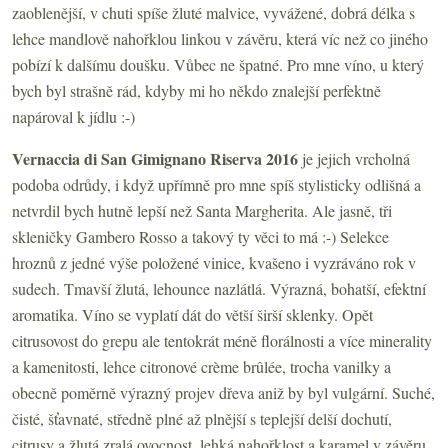
zaoblenější, v chuti spíše žluté malvice, vyvážené, dobrá délka s
lehce mandlově nahořklou linkou v závěru, která víc než co jiného
pobízí k dalšímu doušku. Vůbec ne špatné. Pro mne víno, u který
bych byl strašně rád, kdyby mi ho někdo znalejší perfektně
napároval k jídlu :-)
Vernaccia di San Gimignano Riserva 2016
je jejich vrcholná
podoba odrůdy, i když upřímně pro mne spíš stylisticky odlišná a
netvrdil bych hutně lepší než Santa Margherita. Ale jasně, tři
skleničky Gambero Rosso a takový ty věci to má :-) Selekce
hroznů z jedné výše položené vinice, kvašeno i vyzráváno rok v
sudech. Tmavší žlutá, lehounce nazlátlá. Výrazná, bohatší, efektní
aromatika. Víno se vyplatí dát do větší širší sklenky. Opět
citrusovost do grepu ale tentokrát méně florálnosti a více minerality
a kamenitosti, lehce citronové crème brûlée, trocha vanilky a
obecně poměrně výrazný projev dřeva aniž by byl vulgární. Suché,
čisté, šťavnaté, středně plné až plnější s teplejší delší dochutí,
citrusy a žlutá zralá ovocnost, lehká nahořklost a karamel v závěru.