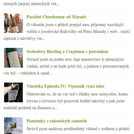
různých (nejen) německých vin...
Parádní Chardonnay od Marady
O víkendu jsem s přáteli popíjel moc příjemný nazrálejší
veltlín z josefovské Kukvičky od Petra Marady ( web , starší
zápisek z návštěvy vin...
Stobodový Riesling a Corpinnat s pozvánkou
Vyrazil jsem na jednu moc fajn masterclass k německým
vínům, určitě o ní bude ještě řeč, a jedním z prezentovaných
vín byl – vzhledem k zamě...
Vinotéka Epizoda IV: Výparník vrací úder
Omlouvám se, že na vás teď s články moc nemyslím, konec
června a července byl pracovně hodně náročný a pak jsem
tradičně prchnul na Šumavu a...
Poznámky z rakouských sámošek
Strávil jsem nedávno prodloužený víkend s rodinou a přáteli