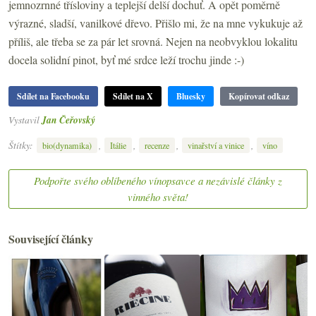
jemnozrnné třísloviny a teplejší delší dochuť. A opět poměrně
výrazné, sladší, vanilkové dřevo. Přišlo mi, že na mne vykukuje až
příliš, ale třeba se za pár let srovná. Nejen na neobvyklou lokalitu
docela solidní pinot, byť mé srdce leží trochu jinde :-)
Sdílet na Facebooku
Sdílet na X
Bluesky
Kopírovat odkaz
Vystavil
Jan Čeřovský
Štítky:
,
,
,
,
bio(dynamika)
Itálie
recenze
vinařství a vinice
víno
Podpořte svého oblíbeného vínopsavce a nezávislé články z
vinného světa!
Související články