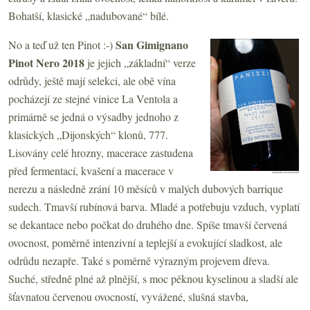
Bohatší, klasické „nadubované“ bílé.
San Gimignano
No a teď už ten Pinot :-)
Pinot Nero 2018
je jejich „základní“ verze
odrůdy, ještě mají selekci, ale obě vína
pocházejí ze stejné vinice La Ventola a
primárně se jedná o výsadby jednoho z
klasických „Dijonských“ klonů, 777.
Lisovány celé hrozny, macerace zastudena
před fermentací, kvašení a macerace v
nerezu a následně zrání 10 měsíců v malých dubových barrique
sudech. Tmavší rubínová barva. Mladé a potřebuju vzduch, vyplatí
se dekantace nebo počkat do druhého dne. Spíše tmavší červená
ovocnost, poměrně intenzivní a teplejší a evokující sladkost, ale
odrůdu nezapře. Také s poměrně výrazným projevem dřeva.
Suché, středně plné až plnější, s moc pěknou kyselinou a sladší ale
šťavnatou červenou ovocností, vyvážené, slušná stavba,