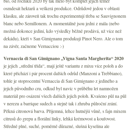
bio, od ročníku 2020 by tak mělo být komplet jejich téměř
osmdesát hektarů a veškerá produkce. Odrůdově jedou v oblasti
klasiku, ale zároveň tak trochu experimentují třeba se Sauvignonem
blanc nebo Semillonem. A momentálně jsou jedni z mála (nebo
možná dokonce jediní, kdo výsledky běžně prodává, už více než
dekádu), kteří v San Gimignanu produkují Pinot Nero. Ale o tom
na závěr, začneme Vernacciou :-)
Vernaccia di San Gimignano „Vigna Santa Margherita“ 2020
je jejich „střední třída“, mají ještě variantu z mixu více poloh a do
které přichází i pár procent dalších odrůd (Manzoni a Trebbiano),
tohle je stoprocentní Vernaccia di San Gimignano z jediného a
jejich původního cru, odkud byl navíc v průběhu let namnožen
materiál pro osázení všech dalších jejich poloh. Kvašeno půl na půl
v nerezu a barrique sudech a stejně tak i zhruba půlroční zrání.
Pěkná citronová barva. Příjemná, lehce hutnější vůně, s fajn mixem
citrusů do grepu a florální linky, lehká krémovost a kouřovost.
Středně plné, suché, poměrně důrazné, slušná kyselina ale