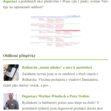
Riesling z Forstu a Albariño z Valle de Salnés
degustací
a podobných akcí především v Praze (ale i jinde), uvítám Vaše
tipy na zapomenuté události!
března
(22)
►
února
(15)
►
ledna
(21)
►
2021
(239)
►
2020
(239)
►
2019
(238)
►
2018
(240)
►
2017
(240)
►
Oblíbené příspěvky
2016
(250)
►
2015
(251)
►
2014
(254)
Bulharské „území nikoho“ a něco k medvědovi
►
2013
(249)
►
Začátkem června jsem se tu zmiňoval o třech vínech z
2012
(254)
►
Bulharska. Všechna pocházela z vinařství Damianitza ,
2011
(252)
►
stejně jako dnešní vzorek, a pro...
2010
(249)
►
Degustace Werther-Windisch a Peter Stolleis
2009
(249)
►
2008
(270)
►
Ryzlinkové (a bublinové) počasí zase klepe na dveře! V
2007
(108)
posledních týdnech jsem degustoval produkci docela dost
►