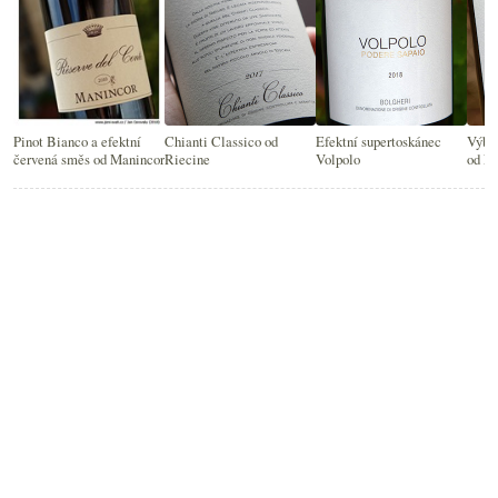
Pinot Bianco a efektní
Chianti Classico od
Efektní supertoskánec
Výbor
červená směs od Manincor
Riecine
Volpolo
od Ni