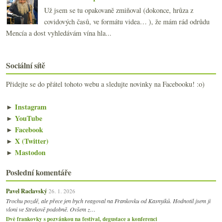
Už jsem se tu opakovaně zmiňoval (dokonce, hrůza z
covidových časů, ve formátu videa… ), že mám rád odrůdu
Mencía a dost vyhledávám vína hla...
Sociální sítě
Přidejte se do přátel tohoto webu a sledujte novinky na Facebooku! :o)
►
Instagram
►
YouTube
►
Facebook
►
X (Twitter)
►
Mastodon
Poslední komentáře
Pavel Raclavský
26. 1. 2026
Trochu pozdě, ale přece jen bych reagoval na Frankovku od Kasnyiků. Hodnotil jsem ji
vloni ve Strekově podobně. Ovšem z…
Dvě frankovky s pozvánkou na festival, degustace a konferenci