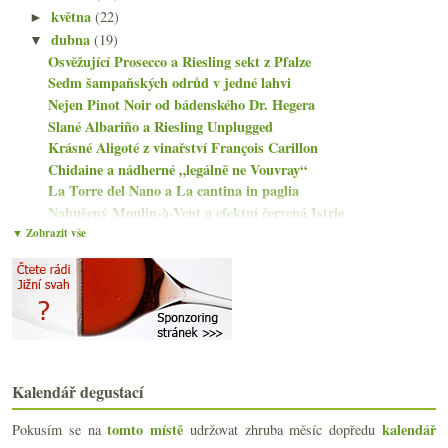
května
(22)
►
dubna
(19)
▼
Osvěžující Prosecco a Riesling sekt z Pfalze
Sedm šampaňských odrůd v jedné lahvi
Nejen Pinot Noir od bádenského Dr. Hegera
Slané Albariño a Riesling Unplugged
Krásné Aligoté z vinařství François Carillon
Chidaine a nádherné „legálně ne Vouvray“
La Torre del Nano a La cantina in paglia
Nabušený Moulin-à-Vent a efektní červená Istrie
Muchada-Léclapart a odlišný pohled na Jerez
▼ Zobrazit vše
Lahve lehčí, plastové a Richard Geoffroy v Itálii
Albariño a červená směs tradičních odrůd
Château Vannières a různé podoby Bandolu
Oranžáda od Omasty z hodnocení v Bílovicích
Aubert de Villaine končí v DRC, vanilka, opice pij...
Vernaccia a Pinot ze San Gimignana od Panizzi
Pravý původ frankovky s lahví od Preisingera
Kalendář degustací
Pár skleniček z Ukrajiny
Revolution Pink Solera a Les Terres Roses
tomto místě
kalendář
Pokusím se na
udržovat zhruba měsíc dopředu