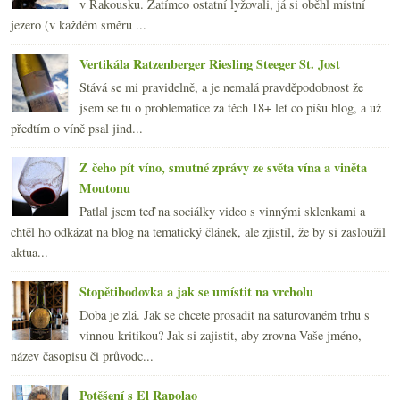
v Rakousku. Zatímco ostatní lyžovali, já si oběhl místní
jezero (v každém směru ...
Vertikála Ratzenberger Riesling Steeger St. Jost
Stává se mi pravidelně, a je nemalá pravděpodobnost že
jsem se tu o problematice za těch 18+ let co píšu blog, a už
předtím o víně psal jind...
Z čeho pít víno, smutné zprávy ze světa vína a viněta
Moutonu
Patlal jsem teď na sociálky video s vinnými sklenkami a
chtěl ho odkázat na blog na tematický článek, ale zjistil, že by si zasloužil
aktua...
Stopětibodovka a jak se umístit na vrcholu
Doba je zlá. Jak se chcete prosadit na saturovaném trhu s
vinnou kritikou? Jak si zajistit, aby zrovna Vaše jméno,
název časopisu či průvodc...
Potěšení s El Rapolao