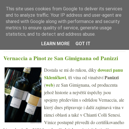
This site uses cookies from Google to deliver its services
and to analyze traffic. Your IP address and user-agent are
shared with Google along with performance and security
metrics to ensure quality of service, generate usage
statistics, and to detect and address abuse.
☰ Menu
LEARN MORE
GOT IT
ČTVRTEK 7. DUBNA 2022
Vernaccia a Pinot ze San Gimignana od Panizzi
dovozci panu
Dostala se mi do rukou, díky
Skleničkovi
Panizzi
, tři vína od vinařství
web
(
) ze San Gimignana, od producenta
jehož historie a největší úspěchy jsou
spojeny především s odrůdou Vernaccia, ale
který dnes připravuje i další zajímavá vína v
rámci oblasti a také v Chianti Colli Senesi.
Vinice postupně převedli do certifikovaného