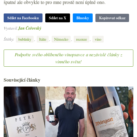
špatné ale obvykle to pro mne prostě není úplně ono.
Sdílet na Facebooku
Sdílet na X
Bluesky
Kopírovat odkaz
Vystavil
Jan Čeřovský
Štítky:
,
,
,
,
bublinky
Itálie
Německo
recenze
víno
Podpořte svého oblíbeného vínopsavce a nezávislé články z
vinného světa!
Související články