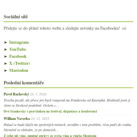
Sociální sítě
Přidejte se do přátel tohoto webu a sledujte novinky na Facebooku! :o)
►
Instagram
►
YouTube
►
Facebook
►
X (Twitter)
►
Mastodon
Poslední komentáře
Pavel Raclavský
26. 1. 2026
Trochu pozdě, ale přece jen bych reagoval na Frankovku od Kasnyiků. Hodnotil jsem ji
vloni ve Strekově podobně. Ovšem z…
Dvě frankovky s pozvánkou na festival, degustace a konferenci
William Vaverka
10. 12. 2025
Pokud se bude klučit na správných místech, nevidím v tom problém, réva patří do svahu.
Nicméně se obávám, že po dotacích…
Z čeho pít víno, smutné zprávy ze světa vína a viněta Moutonu