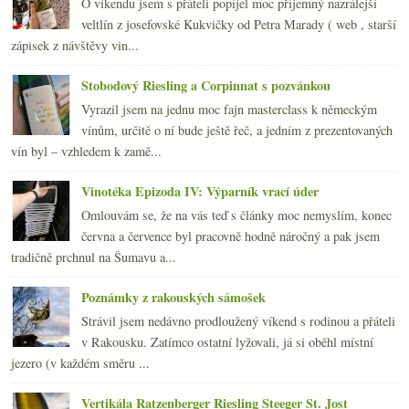
O víkendu jsem s přáteli popíjel moc příjemný nazrálejší
veltlín z josefovské Kukvičky od Petra Marady ( web , starší
zápisek z návštěvy vin...
Stobodový Riesling a Corpinnat s pozvánkou
Vyrazil jsem na jednu moc fajn masterclass k německým
vínům, určitě o ní bude ještě řeč, a jedním z prezentovaných
vín byl – vzhledem k zamě...
Vinotéka Epizoda IV: Výparník vrací úder
Omlouvám se, že na vás teď s články moc nemyslím, konec
června a července byl pracovně hodně náročný a pak jsem
tradičně prchnul na Šumavu a...
Poznámky z rakouských sámošek
Strávil jsem nedávno prodloužený víkend s rodinou a přáteli
v Rakousku. Zatímco ostatní lyžovali, já si oběhl místní
jezero (v každém směru ...
Vertikála Ratzenberger Riesling Steeger St. Jost