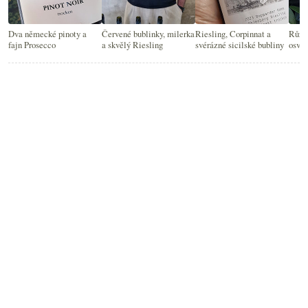
Dva německé pinoty a
Červené bublinky, milerka
Riesling, Corpinnat a
Růžov
fajn Prosecco
a skvělý Riesling
svérázné sicilské bubliny
osvěž