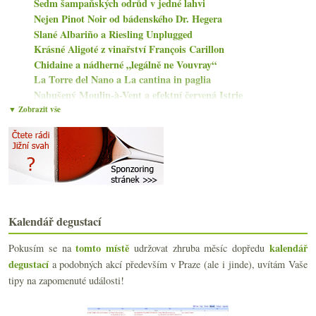
Sedm šampaňských odrůd v jedné lahvi
Nejen Pinot Noir od bádenského Dr. Hegera
Slané Albariño a Riesling Unplugged
Krásné Aligoté z vinařství François Carillon
Chidaine a nádherné „legálně ne Vouvray“
La Torre del Nano a La cantina in paglia
Nabušený Moulin-à-Vent a efektní červená Istrie
Muchada-Léclapart a odlišný pohled na Jerez
▼ Zobrazit vše
Lahve lehčí, plastové a Richard Geoffroy v Itálii
Albariño a červená směs tradičních odrůd
Château Vannières a různé podoby Bandolu
Oranžáda od Omasty z hodnocení v Bílovicích
Aubert de Villaine končí v DRC, vanilka, opice pij...
Vernaccia a Pinot ze San Gimignana od Panizzi
Pravý původ frankovky s lahví od Preisingera
Kalendář degustací
Pár skleniček z Ukrajiny
Revolution Pink Solera a Les Terres Roses
tomto místě
kalendář
Pokusím se na
udržovat zhruba měsíc dopředu
Riesling z Forstu a Albariño z Valle de Salnés
degustací
a podobných akcí především v Praze (ale i jinde), uvítám Vaše
tipy na zapomenuté události!
března
(22)
►
února
(15)
►
ledna
(21)
►