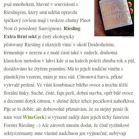
psal mnohokrát, hlavně v souvislosti s
Rieslingem, který umí udělat opravdu
špičkový (ovšem mají i veskrze chutný Pinot
Riesling
Noir či povedený Sauvignon).
Extra Brut sekt
je čistý ekologicky
pěstovaný Riesling z různých vinic v okolí Deidesheimu,
fermentuje v nerezu a z malé části také v sudech, druhotná
klasickou metodou v lahvi kde si na kalech poleží zhruba rok a půl,
dozážováno ke čtyřem gramům. Má to jejich tradiční vinětu s
plastickým vzorem, mám je moc rád. Citronová barva, pěkné
vytrvalé perlení. Ve vůni kombinace bílého ovoce a trochu těžší
florální linky. Suché, čisté, fajn perlí, dobrá stavba, opět bílé ovoce
a decentní dotyk citrusu, v slušné délce lehce pecičková nahořklost.
Pije se to dobře, ale dobrovolně přiznávám, že za stejný peníz (k
WineGeek
nám vozí
) si výrazně raději dám jejich tichý famózní
Forster Riesling :-) Ale zároveň musím dodat, že čistě ryzlinkové
sekty/crémanty mne vlastně nadchnou jen výjimečně, nebývají