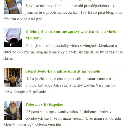
Stává se mi pravidelně, a je nemalá pravděpodobnost že
jsem se tu o problematice za těch 18+ let co píšu blog, a už
předtím o víně psal jind...
Z čeho pít víno, smutné zprávy ze světa vína a viněta
Moutonu
Patlal jsem teď na sociálky video s vinnými sklenkami a
chtěl ho odkázat na blog na tematický článek, ale zjistil, že by si zasloužil
aktua...
Stopětibodovka a jak se umístit na vrcholu
Doba je zlá. Jak se chcete prosadit na saturovaném trhu s
vinnou kritikou? Jak si zajistit, aby zrovna Vaše jméno,
název časopisu či průvodc...
Potěšení s El Rapolao
Už jsem se tu opakovaně zmiňoval (dokonce, hrůza z
covidových časů, ve formátu videa… ), že mám rád odrůdu
Mencía a dost vyhledávám vína hla...