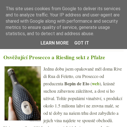
This site uses cookies from Google to deliver its services
and to analyze traffic. Your IP address and user-agent are
shared with Google along with performance and security
metrics to ensure quality of service, generate usage
statistics, and to detect and address abuse.
☰ Menu
LEARN MORE
GOT IT
PÁTEK 29. DUBNA 2022
Osvěžující Prosecco a Riesling sekt z Pfalze
Jednu dobu jsem opakovaně měl doma Rive
di Rua di Feletto, cru Prosecco od
Bepin de Eto
web
producenta
(
), krásně
suchou zábavnou záležitost, a dost si ho
užíval. Tohle populární vinařství, s produkcí
okolo 1.5 milionu lahví ne zrovna malé, se
od té doby na našem trhu dost zabydlelo a
jejich vína najdete ve spoustě obchodů.