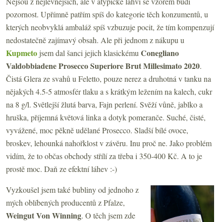
Nejsou z nejlevnějších, ale v atypické lahvi se vzorem budí
pozornost. Upřímně patřím spíš do kategorie těch konzumentů, u
kterých neobvyklá ambaláž spíš vzbuzuje pocit, že tím kompenzují
nedostatečně zajímavý obsah. Ale při jednom z nákupu u
Kupmeto
Conegliano
jsem dal šanci jejich klasickému
Valdobbiadene Prosecco Superiore Brut Millesimato 2020
.
Čistá Glera ze svahů u Feletto, pouze nerez a druhotná v tanku na
nějakých 4.5-5 atmosfér tlaku a s krátkým ležením na kalech, cukr
na 8 g/l. Světlejší žlutá barva, Fajn perlení. Svěží vůně, jablko a
hruška, příjemná květová linka a dotyk pomeranče. Suché, čisté,
vyvážené, moc pěkně udělané Prosecco. Sladší bílé ovoce,
broskev, lehounká nahořklost v závěru. Inu proč ne. Jako problém
vidím, že to občas obchody střílí za třeba i 350-400 Kč. A to je
prostě moc. Daň ze efektní láhev :-)
Vyzkoušel jsem také bubliny od jednoho z
mých oblíbených producentů z Pfalze,
Weingut Von Winning
. O těch jsem zde