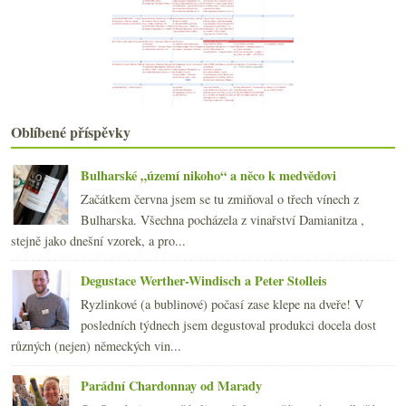
2021
(239)
►
2020
(239)
►
2019
(238)
►
2018
(240)
►
2017
(240)
►
Oblíbené příspěvky
2016
(250)
►
2015
(251)
►
2014
(254)
Bulharské „území nikoho“ a něco k medvědovi
►
2013
(249)
►
Začátkem června jsem se tu zmiňoval o třech vínech z
2012
(254)
►
Bulharska. Všechna pocházela z vinařství Damianitza ,
2011
(252)
►
stejně jako dnešní vzorek, a pro...
2010
(249)
►
Degustace Werther-Windisch a Peter Stolleis
2009
(249)
►
2008
(270)
►
Ryzlinkové (a bublinové) počasí zase klepe na dveře! V
2007
(108)
posledních týdnech jsem degustoval produkci docela dost
►
různých (nejen) německých vin...
Parádní Chardonnay od Marady