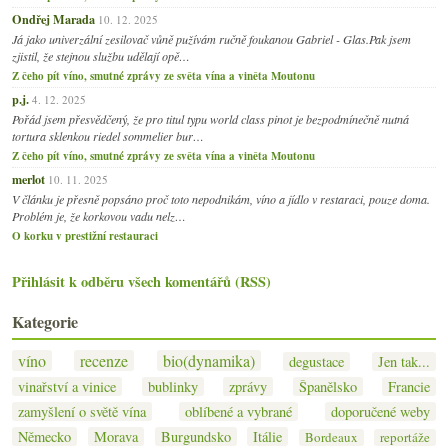
Ondřej Marada
10. 12. 2025
Já jako univerzální zesilovač vůně pužívám ručně foukanou Gabriel - Glas.Pak jsem
zjistil, že stejnou službu udělají opě…
Z čeho pít víno, smutné zprávy ze světa vína a viněta Moutonu
p.j.
4. 12. 2025
Pořád jsem přesvědčený, že pro titul typu world class pinot je bezpodmínečně nutná
tortura sklenkou riedel sommelier bur…
Z čeho pít víno, smutné zprávy ze světa vína a viněta Moutonu
merlot
10. 11. 2025
V článku je přesně popsáno proč toto nepodnikám, víno a jídlo v restaraci, pouze doma.
Problém je, že korkovou vadu nelz…
O korku v prestižní restauraci
Přihlásit k odběru všech komentářů (RSS)
Kategorie
víno
recenze
bio(dynamika)
degustace
Jen tak...
vinařství a vinice
bublinky
zprávy
Španělsko
Francie
zamyšlení o světě vína
oblíbené a vybrané
doporučené weby
Německo
Morava
Burgundsko
Itálie
Bordeaux
reportáže