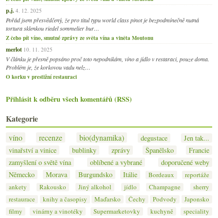
p.j.
4. 12. 2025
Pořád jsem přesvědčený, že pro titul typu world class pinot je bezpodmínečně nutná
tortura sklenkou riedel sommelier bur…
Z čeho pít víno, smutné zprávy ze světa vína a viněta Moutonu
merlot
10. 11. 2025
V článku je přesně popsáno proč toto nepodnikám, víno a jídlo v restaraci, pouze doma.
Problém je, že korkovou vadu nelz…
O korku v prestižní restauraci
Přihlásit k odběru všech komentářů (RSS)
Kategorie
víno
recenze
bio(dynamika)
degustace
Jen tak...
vinařství a vinice
bublinky
zprávy
Španělsko
Francie
zamyšlení o světě vína
oblíbené a vybrané
doporučené weby
Německo
Morava
Burgundsko
Itálie
Bordeaux
reportáže
ankety
Rakousko
Jiný alkohol
jídlo
Champagne
sherry
restaurace
knihy a časopisy
Maďarsko
Čechy
Podvody
Japonsko
filmy
vinárny a vinotéky
Supermarketovky
kuchyně
speciality