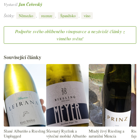
Vystavil
Jan Čeřovský
Štítky:
,
,
,
Německo
recenze
Španělsko
víno
Podpořte svého oblíbeného vínopsavce a nezávislé články z
vinného světa!
Související články
Slané Albariño a Riesling
Šťavnatý Ryzlink a
Mladý živý Riesling a
Riesl
Unplugged
výtečné mořské Albariño
naturální Mencía
fajno