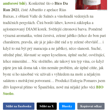
amforové bílé
Bico Da
). Konkrétně šlo o
Ran 2021
, čisté Albariño z apelace Rías
Baixas, z oblasti Valle de Salnés a vinohradů vedených na
tradičních pergolách. Čirá bordó láhev, kovová záklopka a
aglomerovaný DIAM korek. Světlejší citronová barva. Poměrně
výrazná aromatika, velmi čerstvá, zelené jablko (lehce do bon pari
charakteru, pravda, ale já je jako dítě rád a ty zelené obzvlášť… i
když to má být prý maracuja a ne jablko), něco slanosti. Suché,
středně plné, šťavnaté se super kyselinou, úplně suché, osvěžující,
lehce minerální… Nic složitého, ale takový ten typ vína, co když
pijete jen tak doma tak s tím nemáte problém, ale úplně cítíte, jak
byste si ho násobně víc užívali s výhledem na moře a nějakým
salátem s mořskými potvorami… Produkci Eulogia Pomares jsem
BIO
dřív kupoval přímo ve Španělsku, nově má nějaké jeho věci
Sueño
.
Sdílet na Facebooku
Sdílet na X
Bluesky
Kopírovat odkaz