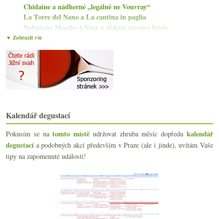
Chidaine a nádherné „legálně ne Vouvray“
La Torre del Nano a La cantina in paglia
Nabušený Moulin-à-Vent a efektní červená Istrie
Muchada-Léclapart a odlišný pohled na Jerez
▼ Zobrazit vše
Lahve lehčí, plastové a Richard Geoffroy v Itálii
Albariño a červená směs tradičních odrůd
Château Vannières a různé podoby Bandolu
Oranžáda od Omasty z hodnocení v Bílovicích
Aubert de Villaine končí v DRC, vanilka, opice pij...
Vernaccia a Pinot ze San Gimignana od Panizzi
Pravý původ frankovky s lahví od Preisingera
Kalendář degustací
Pár skleniček z Ukrajiny
Revolution Pink Solera a Les Terres Roses
tomto místě
kalendář
Pokusím se na
udržovat zhruba měsíc dopředu
Riesling z Forstu a Albariño z Valle de Salnés
degustací
a podobných akcí především v Praze (ale i jinde), uvítám Vaše
tipy na zapomenuté události!
března
(22)
►
února
(15)
►
ledna
(21)
►
2021
(239)
►
2020
(239)
►
2019
(238)
►