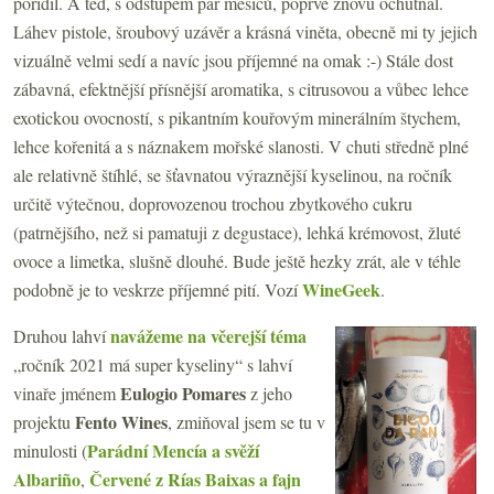
pořídil. A teď, s odstupem pár měsíců, poprvé znovu ochutnal.
Láhev pistole, šroubový uzávěr a krásná viněta, obecně mi ty jejich
vizuálně velmi sedí a navíc jsou příjemné na omak :-) Stále dost
zábavná, efektnější přísnější aromatika, s citrusovou a vůbec lehce
exotickou ovocností, s pikantním kouřovým minerálním štychem,
lehce kořenitá a s náznakem mořské slanosti. V chuti středně plné
ale relativně štíhlé, se šťavnatou výraznější kyselinou, na ročník
určitě výtečnou, doprovozenou trochou zbytkového cukru
(patrnějšího, než si pamatuji z degustace), lehká krémovost, žluté
ovoce a limetka, slušně dlouhé. Bude ještě hezky zrát, ale v téhle
WineGeek
podobně je to veskrze příjemné pití. Vozí
.
navážeme na včerejší téma
Druhou lahví
„ročník 2021 má super kyseliny“ s lahví
Eulogio Pomares
vinaře jménem
z jeho
Fento Wines
projektu
, zmiňoval jsem se tu v
Parádní Mencía a svěží
minulosti (
Albariño
Červené z Rías Baixas a fajn
,