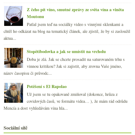
Z čeho pít víno, smutné zprávy ze světa vína a viněta
Moutonu
Patlal jsem teď na sociálky video s vinnými sklenkami a
chtěl ho odkázat na blog na tematický článek, ale zjistil, že by si zasloužil
aktua...
Stopětibodovka a jak se umístit na vrcholu
Doba je zlá. Jak se chcete prosadit na saturovaném trhu s
vinnou kritikou? Jak si zajistit, aby zrovna Vaše jméno,
název časopisu či průvodc...
Potěšení s El Rapolao
Už jsem se tu opakovaně zmiňoval (dokonce, hrůza z
covidových časů, ve formátu videa… ), že mám rád odrůdu
Mencía a dost vyhledávám vína hla...
Sociální sítě