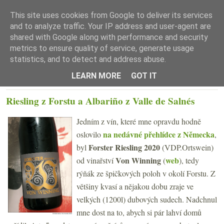
This site uses cookies from Google to deliver its services
and to analyze traffic. Your IP address and user-agent are
shared with Google along with performance and security
metrics to ensure quality of service, generate usage
statistics, and to detect and address abuse.
☰ Menu
LEARN MORE
GOT IT
PÁTEK 1. DUBNA 2022
Riesling z Forstu a Albariño z Valle de Salnés
Jedním z vín, které mne opravdu hodně
na nedávné přehlídce z Německa
oslovilo
,
Forster Riesling 2020
byl
(VDP.Ortswein)
Von Winning
web
od vinařství
(
), tedy
rýňák ze špičkových poloh v okolí Forstu. Z
většiny kvasí a nějakou dobu zraje ve
velkých (1200l) dubových sudech. Nadchnul
mne dost na to, abych si pár lahví domů