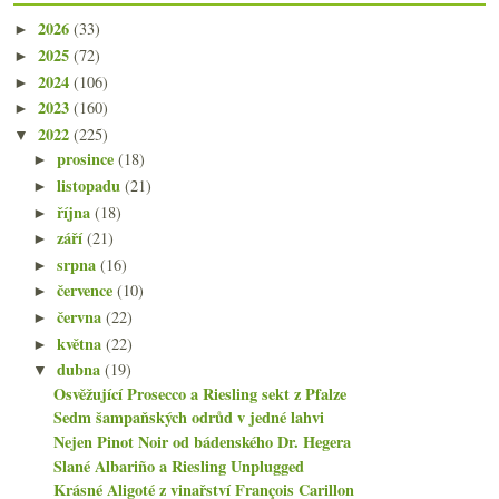
2026
(33)
►
2025
(72)
►
2024
(106)
►
2023
(160)
►
2022
(225)
▼
prosince
(18)
►
listopadu
(21)
►
října
(18)
►
září
(21)
►
srpna
(16)
►
července
(10)
►
června
(22)
►
května
(22)
►
dubna
(19)
▼
Osvěžující Prosecco a Riesling sekt z Pfalze
Sedm šampaňských odrůd v jedné lahvi
Nejen Pinot Noir od bádenského Dr. Hegera
Slané Albariño a Riesling Unplugged
Krásné Aligoté z vinařství François Carillon