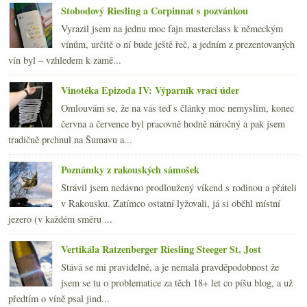
Stobodový Riesling a Corpinnat s pozvánkou
Vyrazil jsem na jednu moc fajn masterclass k německým
vínům, určitě o ní bude ještě řeč, a jedním z prezentovaných
vín byl – vzhledem k zamě...
Vinotéka Epizoda IV: Výparník vrací úder
Omlouvám se, že na vás teď s články moc nemyslím, konec
června a července byl pracovně hodně náročný a pak jsem
tradičně prchnul na Šumavu a...
Poznámky z rakouských sámošek
Strávil jsem nedávno prodloužený víkend s rodinou a přáteli
v Rakousku. Zatímco ostatní lyžovali, já si oběhl místní
jezero (v každém směru ...
Vertikála Ratzenberger Riesling Steeger St. Jost
Stává se mi pravidelně, a je nemalá pravděpodobnost že
jsem se tu o problematice za těch 18+ let co píšu blog, a už
předtím o víně psal jind...