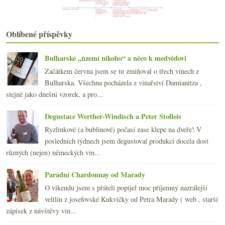
2018
(240)
►
2017
(240)
►
Oblíbené příspěvky
2016
(250)
►
2015
(251)
►
2014
(254)
Bulharské „území nikoho“ a něco k medvědovi
►
2013
(249)
►
Začátkem června jsem se tu zmiňoval o třech vínech z
2012
(254)
►
Bulharska. Všechna pocházela z vinařství Damianitza ,
2011
(252)
►
stejně jako dnešní vzorek, a pro...
2010
(249)
►
Degustace Werther-Windisch a Peter Stolleis
2009
(249)
►
2008
(270)
►
Ryzlinkové (a bublinové) počasí zase klepe na dveře! V
2007
(108)
posledních týdnech jsem degustoval produkci docela dost
►
různých (nejen) německých vin...
Parádní Chardonnay od Marady
O víkendu jsem s přáteli popíjel moc příjemný nazrálejší
veltlín z josefovské Kukvičky od Petra Marady ( web , starší
zápisek z návštěvy vin...