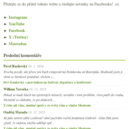
Přidejte se do přátel tohoto webu a sledujte novinky na Facebooku! :o)
►
Instagram
►
YouTube
►
Facebook
►
X (Twitter)
►
Mastodon
Poslední komentáře
Pavel Raclavský
26. 1. 2026
Trochu pozdě, ale přece jen bych reagoval na Frankovku od Kasnyiků. Hodnotil jsem ji
vloni ve Strekově podobně. Ovšem z…
Dvě frankovky s pozvánkou na festival, degustace a konferenci
William Vaverka
10. 12. 2025
Pokud se bude klučit na správných místech, nevidím v tom problém, réva patří do svahu.
Nicméně se obávám, že po dotacích…
Z čeho pít víno, smutné zprávy ze světa vína a viněta Moutonu
Ondřej Marada
10. 12. 2025
Já jako univerzální zesilovač vůně pužívám ručně foukanou Gabriel - Glas.Pak jsem
zjistil, že stejnou službu udělají opě…
Z čeho pít víno, smutné zprávy ze světa vína a viněta Moutonu