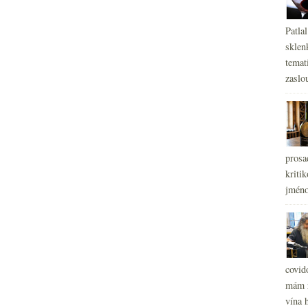
Patla
sklen
temati
zaslou
prosa
kritik
jméno
covid
mám r
vína h