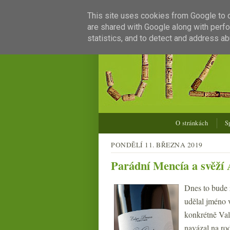
This site uses cookies from Google to de
are shared with Google along with perfo
statistics, and to detect and address ab
O stránkách
S
PONDĚLÍ 11. BŘEZNA 2019
Parádní Mencía a svěží 
Dnes to bude 
udělal jméno 
konkrétně Val
navázal na rod