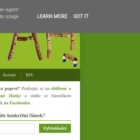
ser-agent
ate usage
LEARN MORE
GOT IT
Kontakt
RSS
tu poprvé?
oblíbené a
Podívejte se na
ané články
a staňte se fanouškem
na Facebooku
ek
.
áte konkrétní článek?