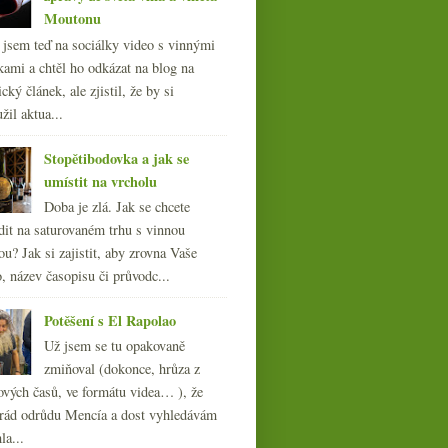
Moutonu
l jsem teď na sociálky video s vinnými
kami a chtěl ho odkázat na blog na
cký článek, ale zjistil, že by si
žil aktua...
Stopětibodovka a jak se
umístit na vrcholu
Doba je zlá. Jak se chcete
dit na saturovaném trhu s vinnou
ou? Jak si zajistit, aby zrovna Vaše
, název časopisu či průvodc...
Potěšení s El Rapolao
Už jsem se tu opakovaně
zmiňoval (dokonce, hrůza z
ových časů, ve formátu videa… ), že
ád odrůdu Mencía a dost vyhledávám
la...