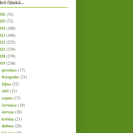
led článků...
026
(34)
025
(72)
024
(106)
023
(160)
022
(225)
021
(239)
020
(239)
019
(238)
prosince
(17)
►
listopadu
(21)
►
října
(22)
►
září
(21)
►
srpna
(17)
►
července
(18)
►
června
(20)
►
května
(21)
►
dubna
(20)
►
března
(20)
▼