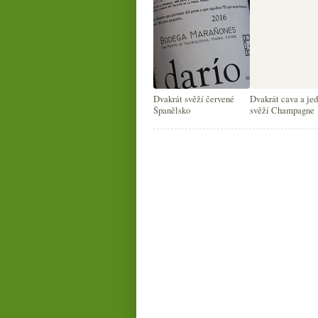
Dvakrát svěží červené
Dvakrát cava a je
Španělsko
svěží Champagne