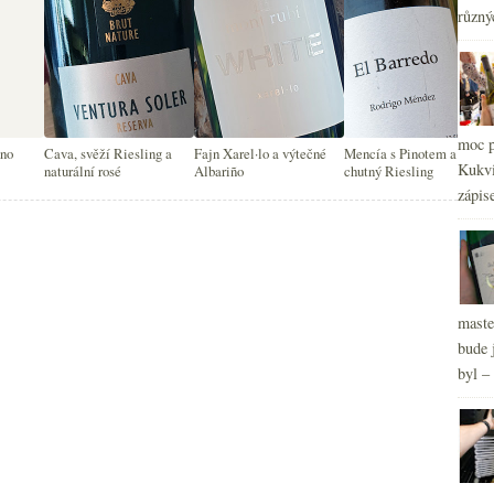
různý
2
►
2
►
2
►
2
►
moc p
dno
Cava, svěží Riesling a
Fajn Xarel·lo a výtečné
Mencía s Pinotem a
Kukvi
naturální rosé
Albariño
chutný Riesling
zápis
maste
bude 
byl –