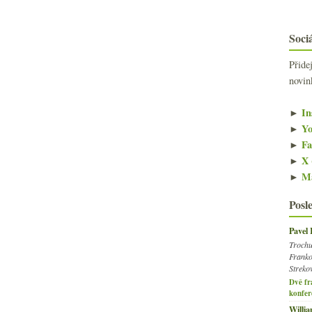
Sociá
Přide
novin
►
In
►
Yo
►
Fa
►
X 
►
Ma
Posl
Pavel
Trochu
Franko
Streko
Dvě fr
konfer
Willi