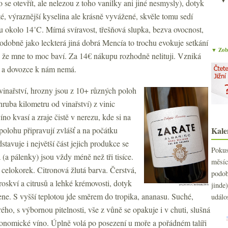
o se otevřít, ale nelezou z toho vanilky ani jiné nesmysly), dotyk
é, výraznější kyselina ale krásně vyvážené, skvěle tomu sedí
su okolo 14˚C. Mírná svíravost, třešňová slupka, bezva ovocnost,
Podobně jako leckterá jiná dobrá Mencía to trochu evokuje setkání
▼ Zobr
u, že mne to moc baví. Za 14€ nákupu rozhodně nelituji. Vzniká
, a dovozce k nám nemá.
inařství, hrozny jsou z 10+ různých poloh
hruba kilometru od vinařství) z vinic
o kvasí a zraje čistě v nerezu, kde si na
polohu připravují zvlášť a na počátku
Kale
tavuje i největší část jejich produkce se
Poku
 (a pálenky) jsou vždy méně než tři tisíce.
měs
celokorek. Citronová žlutá barva. Čerstvá,
podo
oskví a citrusů a lehké krémovosti, dotyk
jind
ne. S vyšší teplotou jde směrem do tropika, ananasu. Suché,
událo
rého, s výbornou pitelnosti, vše z vůně se opakuje i v chuti, slušná
onomické víno. Úplně volá po posezení u moře a pořádném talíři