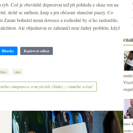
 ryb. Což je obzvláště depresivní teď při pohledu z okna ven na
ště, deště se sněhem, krup a jen občasné slunečné pauzy. Co
ni Zarate bohužel nemá dovozce a rozhodně by si ho zasloužilo,
záležitost. Ale objednávat ze zahraničí není žádný problém, když
Oblí
Bluesky
Kopírovat odkaz
,
ělsko
víno
zmiňo
2
Všech
►
ného vínopsavce a nezávislé články z vinného světa!
stejn
2
►
2
►
2
►
2
►
2
►
zase 
2
►
jsem 
2
►