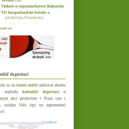
Vlakové a supermarketové Rakousko
Tři burgenlandské hvězdy a
především Frankovka
Dolcetto, Tempranillo a
Blaufränkisch
azit vše
Nesířené Družstvo a dvě bílá
Šardonka v podmínce
Apelační systém ČR, Rakousko
rekordní a nejlepší s...
Velké nesířené Champagne
Riesling z Wagramu a jihotyrolské
Chardonnay
ndář degustací
Marcarini a nejen chutné Barolo
Suché růžové bubliny a klasické
tomto místě
sím se na
udržovat zhruba
Bordeaux
kalendář degustací
íc dopředu
a
Vendémiaire od Doyarda s
bných akcí především v Praze (ale i
pozvánkou na stadion
e), uvítám Vaše tipy na zapomenuté
Someliér: Prolog
sti!
Bořetické Svatovavřinecké, runy z
Valenice a chils...
Parádní Mencía a svěží Albariño