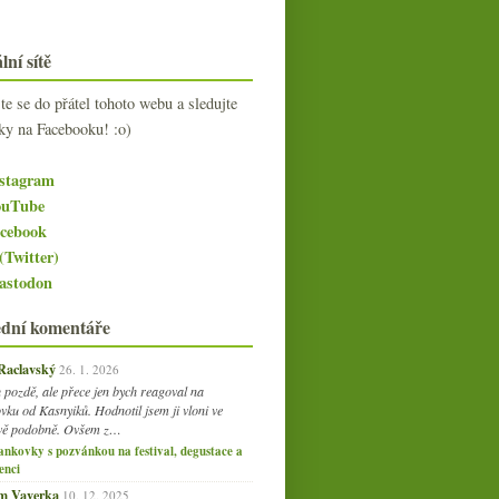
lní sítě
jte se do přátel tohoto webu a sledujte
ky na Facebooku! :o)
stagram
uTube
cebook
(Twitter)
stodon
ední komentáře
 Raclavský
26. 1. 2026
 pozdě, ale přece jen bych reagoval na
vku od Kasnyiků. Hodnotil jsem ji vloni ve
vě podobně. Ovšem z…
ankovky s pozvánkou na festival, degustace a
enci
am Vaverka
10. 12. 2025