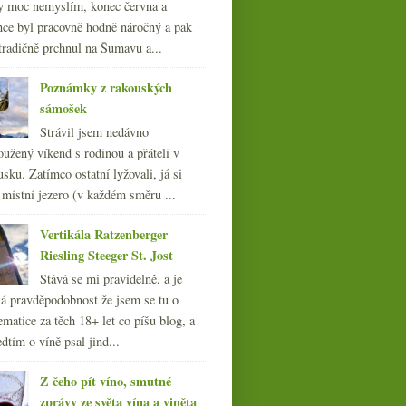
y moc nemyslím, konec června a
nce byl pracovně hodně náročný a pak
tradičně prchnul na Šumavu a...
Poznámky z rakouských
sámošek
Strávil jsem nedávno
oužený víkend s rodinou a přáteli v
sku. Zatímco ostatní lyžovali, já si
 místní jezero (v každém směru ...
Vertikála Ratzenberger
Riesling Steeger St. Jost
Stává se mi pravidelně, a je
á pravděpodobnost že jsem se tu o
ematice za těch 18+ let co píšu blog, a
dtím o víně psal jind...
Z čeho pít víno, smutné
zprávy ze světa vína a viněta