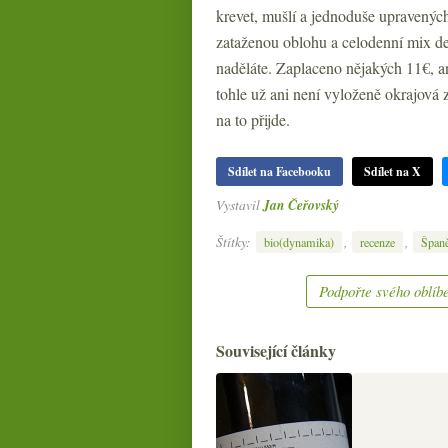
krevet, mušlí a jednoduše upravených
zataženou oblohu a celodenní mix de
naděláte. Zaplaceno nějakých 11€, a
tohle už ani není vyloženě okrajová 
na to přijde.
Sdílet na Facebooku
Sdílet na X
Vystavil
Jan Čeřovský
Štítky:
,
,
bio(dynamika)
recenze
Špan
Podpořte svého oblíbe
Související články