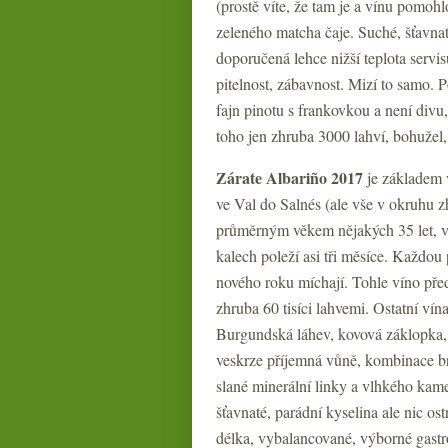
(prostě víte, že tam je a vínu pomohl
zeleného matcha čaje. Suché, šťavnat
doporučená lehce nižší teplota servi
pitelnost, zábavnost. Mizí to samo. 
fajn pinotu s frankovkou a není div
toho jen zhruba 3000 lahví, bohužel
Zárate Albariño 2017
je základem v
ve Val do Salnés (ale vše v okruhu z
průměrným věkem nějakých 35 let, vín
kalech poleží asi tři měsíce. Každou 
nového roku míchají. Tohle víno předs
zhruba 60 tisíci lahvemi. Ostatní vína
Burgundská láhev, kovová záklopka, 
veskrze příjemná vůně, kombinace br
slané minerální linky a vlhkého kame
šťavnaté, parádní kyselina ale nic ost
délka, vybalancované, výborné gastr