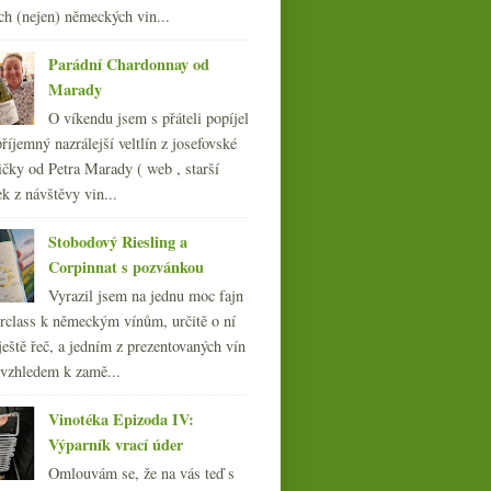
ch (nejen) německých vin...
010
(249)
009
(249)
Parádní Chardonnay od
008
(270)
Marady
007
(108)
O víkendu jsem s přáteli popíjel
říjemný nazrálejší veltlín z josefovské
Šťavnatý Ryzlink a
čky od Petra Marady ( web , starší
výtečné mořské Albariño
ek z návštěvy vin...
Stobodový Riesling a
Corpinnat s pozvánkou
Vyrazil jsem na jednu moc fajn
rclass k německým vínům, určitě o ní
ještě řeč, a jedním z prezentovaných vín
 vzhledem k zamě...
Vinotéka Epizoda IV:
Výparník vrací úder
Omlouvám se, že na vás teď s