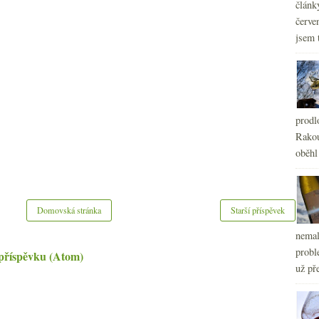
článk
červe
jsem 
prodl
Rakou
oběhl
Domovská stránka
Starší příspěvek
nemal
probl
příspěvku (Atom)
už pře