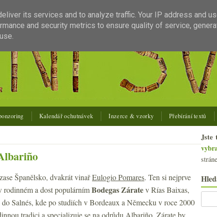
liver its services and to analyze traffic. Your IP address and u
rmance and security metrics to ensure quality of service, gener
use.
ponzoring
Kalendář ochutnávek
Inzerce & vzorky
Přebírání textů
Jste 
vybr
Albariño
strán
zase Španělsko, dvakrát vinař
Eulogio Pomares
. Ten si nejprve
Hled
Bodegas Zárate
v rodinném a dost populárním
v Rías Baixas,
 do Salnés, kde po studiích v Bordeaux a Německu v roce 2000
innou tradici a specializuje se na odrůdu Albariño. Zárate by