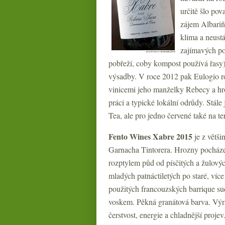
určitě šlo po
zájem Albariño
klima a neust
zajímavých po
pobřeží, coby kompost používá řasy).
výsadby. V roce 2012 pak Eulogio roz
vinicemi jeho manželky Rebecy a hro
práci a typické lokální odrůdy. Stál
Tea, ale pro jedno červené také na t
Fento Wines Xabre 2015
je z větš
Garnacha Tintorera. Hrozny pocházej
rozptylem půd od písčitých a žulových
mladých patnáctiletých po staré, víc
použitých francouzských barrique su
voskem. Pěkná granátová barva. Výra
čerstvost, energie a chladnější proj