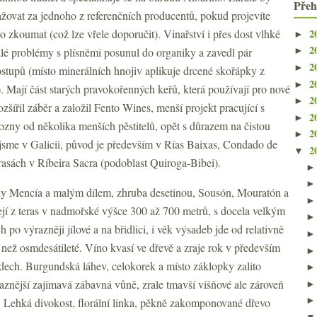
Přeh
važovat za jednoho z referenčních producentů, pokud projevíte
2
 zkoumat (což lze vřele doporučit). Vinařství i přes dost vlhké
►
2
álé problémy s plísněmi posunul do organiky a zavedl pár
►
2
►
stupů (místo minerálních hnojiv aplikuje drcené skořápky z
2
►
 Mají část starých pravokořenných keřů, která používají pro nové
2
►
šířil záběr a založil Fento Wines, menší projekt pracující s
2
►
zny od několika menších pěstitelů, opět s důrazem na čistou
2
►
e jsme v Galicii, původ je především v Rías Baixas, Condado de
2
▼
erasách v Ríbeira Sacra (podoblast Quiroga-Bibei).
iny Mencía a malým dílem, zhruba desetinou, Sousón, Mouratón a
í z teras v nadmořské výšce 300 až 700 metrů, s docela velkým
 po výrazněji jílové a na břidlici, i věk výsadeb jde od relativně
e než osmdesátileté. Víno kvasí ve dřevě a zraje rok v především
dech. Burgundská láhev, celokorek a místo záklopky zalito
znější zajímavá zábavná vůně, zrale tmavší višňové ale zároveň
ev. Lehká divokost, florální linka, pěkně zakomponované dřevo