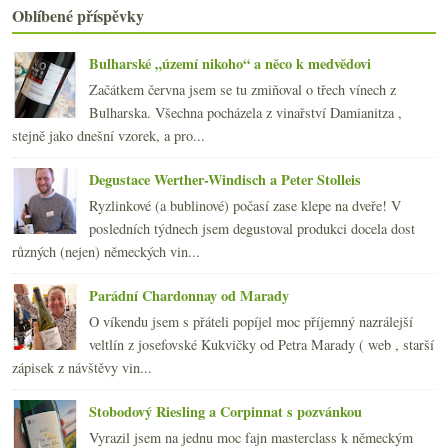
Oblíbené příspěvky
2012
(254)
►
2011
(252)
►
Bulharské „území nikoho“ a něco k medvědovi
2010
(249)
►
Začátkem června jsem se tu zmiňoval o třech vínech z
2009
(249)
►
Bulharska. Všechna pocházela z vinařství Damianitza ,
2008
(270)
►
stejně jako dnešní vzorek, a pro...
2007
(108)
►
Degustace Werther-Windisch a Peter Stolleis
Ryzlinkové (a bublinové) počasí zase klepe na dveře! V
posledních týdnech jsem degustoval produkci docela dost
různých (nejen) německých vin...
Parádní Chardonnay od Marady
O víkendu jsem s přáteli popíjel moc příjemný nazrálejší
veltlín z josefovské Kukvičky od Petra Marady ( web , starší
zápisek z návštěvy vin...
Stobodový Riesling a Corpinnat s pozvánkou
Vyrazil jsem na jednu moc fajn masterclass k německým