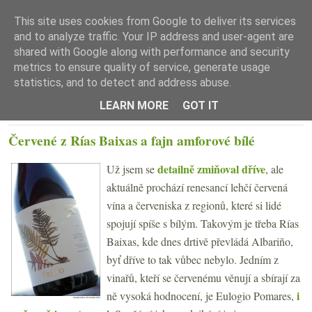
This site uses cookies from Google to deliver its services
and to analyze traffic. Your IP address and user-agent are
shared with Google along with performance and security
metrics to ensure quality of service, generate usage
statistics, and to detect and address abuse.
☰ Menu
LEARN MORE
GOT IT
PÁTEK 23. ČERVENCE 2021
Červené z Rías Baixas a fajn amforové bílé
detailně zmiňoval dříve
Už jsem se
, ale
aktuálně prochází renesancí lehčí červená
vína a červeniska z regionů, které si lidé
spojují spíše s bílým. Takovým je třeba Rías
Baixas, kde dnes drtivě převládá Albariño,
byť dříve to tak vůbec nebylo. Jedním z
vinařů, kteří se červenému věnují a sbírají za
i
ně vysoká hodnocení, je Eulogio Pomares,