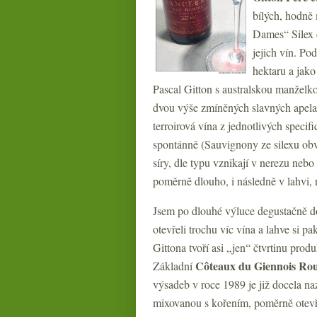
bílých, hodně
Dames“ Silex 
jejich vín. Po
hektaru a jako
Pascal Gitton s australskou manžel
dvou výše zmíněných slavných apelací
terroirová vína z jednotlivých specifi
spontánně (Sauvignony ze silexu obv
síry, dle typu vznikají v nerezu neb
poměrně dlouho, i následně v lahvi, n
Jsem po dlouhé výluce degustačně d
otevřeli trochu víc vína a lahve si pa
Gittona tvoří asi „jen“ čtvrtinu pro
Côteaux du Giennois Rou
Základní
výsadeb v roce 1989 je již docela na
mixovanou s kořením, poměrně otevře