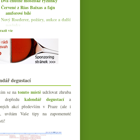
Dva chutné moselské ryzlinky
Červené z Rías Baixas a fajn
amforové bílé
Nový Roederer, požáry, aukce a další
novinky
azit vše
Efektní Pinot Nero a Riesling
Povodně v Německu a Ahr v
troskách
Svěží roséčko a velmi chutný
Riesling
Šestice supermarketových ryzlinků
do 129,90 Kč
Třikrát Pinot Noir od Domaine
ndář degustací
Gitton
Bezva řecké bílé a newsletter
tomto místě
sím se na
udržovat zhruba
Riesling od Kauera a ze Schloss
kalendář degustací
íc dopředu
a
Johannisberg
bných akcí především v Praze (ale i
Dovolená, šampaňskoje a pár dalších
novinek
e), uvítám Vaše tipy na zapomenuté
sti!
června
(22)
►
května
(21)
►
dubna
(20)
►