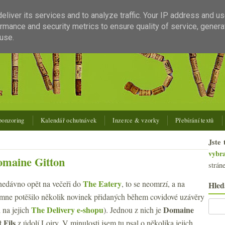
liver its services and to analyze traffic. Your IP address and u
rmance and security metrics to ensure quality of service, gener
use.
ponzoring
Kalendář ochutnávek
Inzerce & vzorky
Přebírání textů
Jste 
vybr
omaine Gitton
strán
The Eatery
 nedávno opět na večeři do
, to se neomrzí, a na
Hled
 mne potěšilo několik novinek přidaných během covidové uzávěry
The Delivery e-shopu
Domaine
i na jejich
). Jednou z nich je
 Fils
z údolí Loiry. V minulosti jsem tu psal o několika jejich