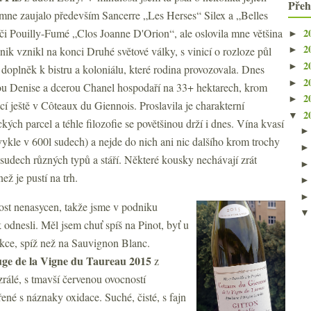
Přeh
 mne zaujalo především Sancerre „Les Herses“ Silex a „Belles
2
či Pouilly-Fumé „Clos Joanne D'Orion“, ale oslovila mne většina
►
2
dnik vznikl na konci Druhé světové války, s vinicí o rozloze půl
►
2
►
 doplněk k bistru a koloniálu, které rodina provozovala. Dnes
2
►
kou Denise a dcerou Chanel hospodaří na 33+ hektarech, krom
2
►
 ještě v Côteaux du Giennois. Proslavila je charakterní
2
▼
ckých parcel a téhle filozofie se povětšinou drží i dnes. Vína kvasí
ykle v 600l sudech) a nejde do nich ani nic dalšího krom trochy
o sudech různých typů a stáří. Některé kousky nechávají zrát
ež je pustí na trh.
ost nenasycen, takže jsme v podniku
k odnesli. Měl jsem chuť spíš na Pinot, byť u
dukce, spíž než na Sauvignon Blanc.
ge de la Vigne du Taureau 2015
z
zrálé, s tmavší červenou ovocností
né s náznaky oxidace. Suché, čisté, s fajn