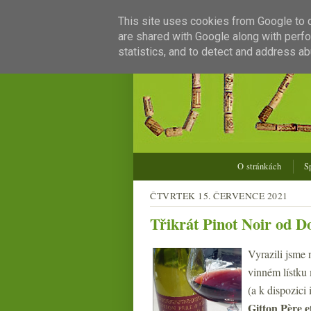
This site uses cookies from Google to de
are shared with Google along with perfo
statistics, and to detect and address ab
O stránkách
S
ČTVRTEK 15. ČERVENCE 2021
Třikrát Pinot Noir od D
Vyrazili jsme
vinném lístku
(a k dispozici 
Gitton Père et