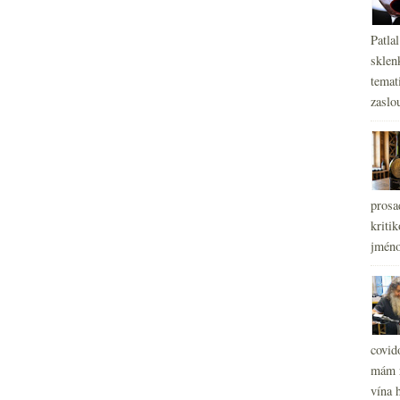
Patla
sklen
temati
zaslou
prosa
kritik
jméno
covid
mám r
vína h