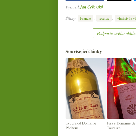
Vystavil
Jan Čeřovský
Štítky:
,
,
Francie
recenze
vinařství a v
Podpořte svého oblíbe
Související články
3x Jura od Domaine
Jura s Domaine de
Pêcheur
Touraize