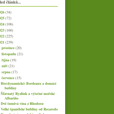
led článků...
026
(34)
025
(72)
024
(106)
023
(160)
022
(225)
021
(239)
prosince
(20)
►
listopadu
(21)
►
října
(19)
►
září
(21)
►
srpna
(17)
►
července
(15)
▼
Bio(dynamické) Bordeaux a domácí
bubliny
Šťavnatý Ryzlink a výtečné mořské
Albariño
Dvě šumivá vína z Rhodosu
Velké španělské bubliny od Recaredo