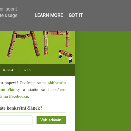
ser-agent
ate usage
LEARN MORE
GOT IT
Kontakt
RSS
tu poprvé?
oblíbené a
Podívejte se na
ané články
a staňte se fanouškem
na Facebooku
ek
.
áte konkrétní článek?