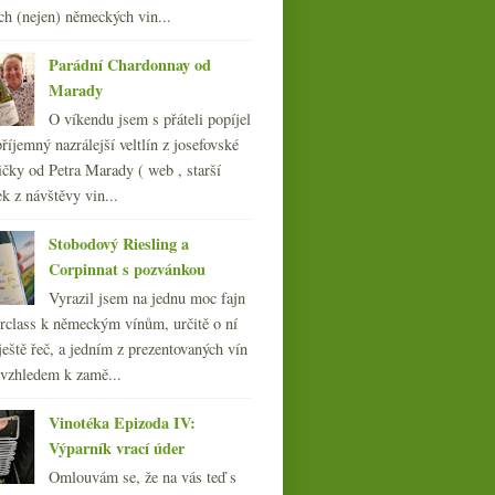
ch (nejen) německých vin...
Parádní Chardonnay od
Marady
O víkendu jsem s přáteli popíjel
říjemný nazrálejší veltlín z josefovské
čky od Petra Marady ( web , starší
ek z návštěvy vin...
Stobodový Riesling a
Corpinnat s pozvánkou
Vyrazil jsem na jednu moc fajn
rclass k německým vínům, určitě o ní
ještě řeč, a jedním z prezentovaných vín
 vzhledem k zamě...
Vinotéka Epizoda IV:
Výparník vrací úder
Omlouvám se, že na vás teď s