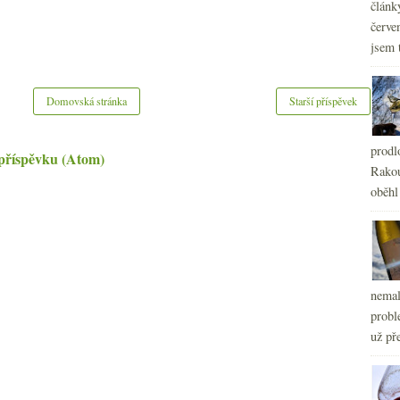
článk
červe
jsem 
Domovská stránka
Starší příspěvek
prodl
příspěvku (Atom)
Rakou
oběhl
nemal
probl
už pře