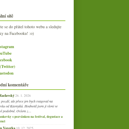
lní sítě
jte se do přátel tohoto webu a sledujte
ky na Facebooku! :o)
stagram
uTube
cebook
(Twitter)
stodon
ední komentáře
 Raclavský
26. 1. 2026
 pozdě, ale přece jen bych reagoval na
vku od Kasnyiků. Hodnotil jsem ji vloni ve
vě podobně. Ovšem z…
ankovky s pozvánkou na festival, degustace a
enci
am Vaverka
10. 12. 2025