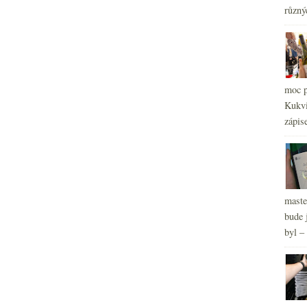
různý
moc p
Kukvi
zápis
maste
bude 
byl –