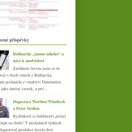
března
(23)
►
února
(20)
►
ledna
(20)
►
020
(239)
019
(238)
bené příspěvky
018
(240)
017
(240)
016
(250)
Bulharské „území nikoho“ a
015
něco k medvědovi
(251)
014
(254)
Začátkem června jsem se tu
013
(249)
val o třech vínech z Bulharska.
012
(254)
na pocházela z vinařství Damianitza ,
011
(252)
ě jako dnešní vzorek, a pro...
010
(249)
Degustace Werther-Windisch
009
(249)
a Peter Stolleis
008
(270)
007
Ryzlinkové (a bublinové) počasí
(108)
Domaine Rolet z Jury a
klepe na dveře! V posledních týdnech
vína nová i historická
degustoval produkci docela dost