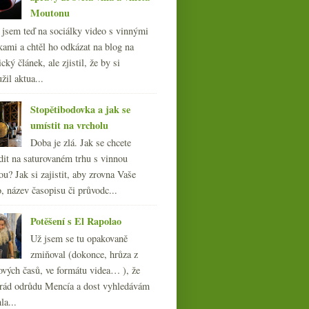
Moutonu
l jsem teď na sociálky video s vinnými
kami a chtěl ho odkázat na blog na
cký článek, ale zjistil, že by si
žil aktua...
Stopětibodovka a jak se
umístit na vrcholu
Doba je zlá. Jak se chcete
dit na saturovaném trhu s vinnou
ou? Jak si zajistit, aby zrovna Vaše
, název časopisu či průvodc...
Potěšení s El Rapolao
Už jsem se tu opakovaně
zmiňoval (dokonce, hrůza z
ových časů, ve formátu videa… ), že
ád odrůdu Mencía a dost vyhledávám
la...