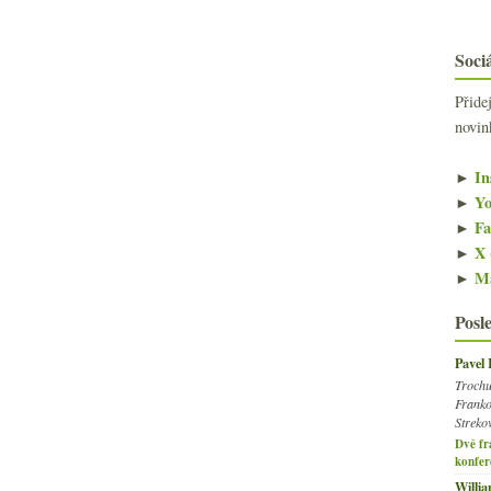
Sociá
Přide
novin
►
In
►
Yo
►
Fa
►
X 
►
Ma
Posl
Pavel
Trochu
Franko
Streko
Dvě fr
konfer
Willi