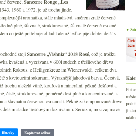
Sancerre Rouge „Les
ané červené.
 1943, 1960 a 1972, je už trochu jinde.
plexnější aromatika, stále mladistvá, směrem zralé červené
středně plné, šťavnaté, strukturované, šťavnatě červeně ovocné
▼ Zobr
m co ještě potřebuje ohladit ale už teď se pije dobře, delší s
Sancerre „Vishnia“ 2018 Rosé
rozhodně stojí
, což je trošku
žovka kvašená a vyzrávaná v 600l sudech z třešňového dřeva
lních Rakous, z Heiligenkreuz im Wienerwald), celkem dva
ětě s kvetoucími sakurami. Výraznější jahodová barva. Čerstvá,
Kale
již trochu uleželá vůně, kouřová a minerální, pěkně třešňová a
Poku
é, čisté, strukturované, poměrně dost plné a koncentrované, s
měs
ou a šťavnatou červenou ovocností. Pěkně zakomponované dřevo,
podo
 s delším sladce třešňovým dozníváním. Seriózní, moc zajímavé
jind
událo
Bluesky
Kopírovat odkaz