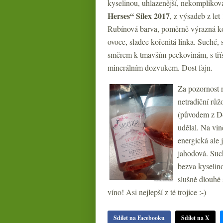
kyselinou, uhlazenější, nekomplikov
Herses“ Silex 2017
, z výsadeb z let
Rubínová barva, poměrně výrazná kom
ovoce, sladce kořenitá linka. Suché, 
směrem k tmavším peckovinám, s třísle
minerálním dozvukem. Dost fajn.
Za pozornost 
netradiční rů
(původem z Do
udělal. Na vin
energická ale 
jahodová. Such
bezva kyselin
slušně dlouhé
víno! Asi nejlepší z té trojice :-)
Sdílet na Facebooku
Sdílet na X