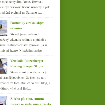
y moc nemyslím, konec června a
nce byl pracovně hodně náročný a pak
tradičně prchnul na Šumavu a...
Poznámky z rakouských
sámošek
Strávil jsem nedávno
oužený víkend s rodinou a přáteli v
sku. Zatímco ostatní lyžovali, já si
 místní jezero (v každém směru ...
Vertikála Ratzenberger
Riesling Steeger St. Jost
Stává se mi pravidelně, a je
á pravděpodobnost že jsem se tu o
ematice za těch 18+ let co píšu blog, a
dtím o víně psal jind...
Z čeho pít víno, smutné
zprávy ze světa vína a viněta