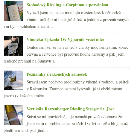
Stobodový Riesling a Corpinnat s pozvánkou
Vyrazil jsem na jednu moc fajn masterclass k německým
vínům, určitě o ní bude ještě řeč, a jedním z prezentovaných
vín byl – vzhledem k zamě...
Vinotéka Epizoda IV: Výparník vrací úder
Omlouvám se, že na vás teď s články moc nemyslím, konec
června a července byl pracovně hodně náročný a pak jsem
tradičně prchnul na Šumavu a...
Poznámky z rakouských sámošek
Strávil jsem nedávno prodloužený víkend s rodinou a přáteli
v Rakousku. Zatímco ostatní lyžovali, já si oběhl místní
jezero (v každém směru ...
Vertikála Ratzenberger Riesling Steeger St. Jost
Stává se mi pravidelně, a je nemalá pravděpodobnost že
jsem se tu o problematice za těch 18+ let co píšu blog, a už
předtím o víně psal jind...