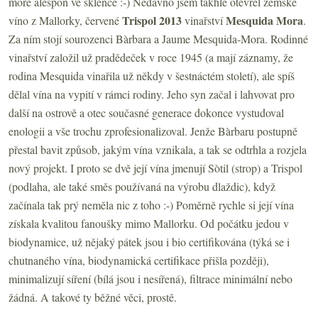
moře alespoň ve sklence :-) Nedávno jsem takhle otevřel zemské
Trispol 2013
Mesquida Mora
víno z Mallorky, červené
vinařství
.
Za ním stojí sourozenci Bàrbara a Jaume Mesquida-Mora. Rodinné
vinařství založil už pradědeček v roce 1945 (a mají záznamy, že
rodina Mesquida vinařila už někdy v šestnáctém století), ale spíš
dělal vína na vypití v rámci rodiny. Jeho syn začal i lahvovat pro
další na ostrově a otec současné generace dokonce vystudoval
enologii a vše trochu zprofesionalizoval. Jenže Bàrbaru postupně
přestal bavit způsob, jakým vína vznikala, a tak se odtrhla a rozjela
nový projekt. I proto se dvě její vína jmenují Sòtil (strop) a Trispol
(podlaha, ale také směs používaná na výrobu dlaždic), když
začínala tak prý neměla nic z toho :-) Poměrně rychle si její vína
získala kvalitou fanoušky mimo Mallorku. Od počátku jedou v
biodynamice, už nějaký pátek jsou i bio certifikována (týká se i
chutnaného vína, biodynamická certifikace přišla později),
minimalizují síření (bílá jsou i nesířená), filtrace minimální nebo
žádná. A takové ty běžné věci, prostě.