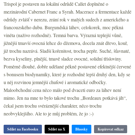
Trispol je postaven na lokální odrůdě Callet doplněné o
mezinárodní Cabernet Franc a Syrah. Macerace a fermentace každé
odrůdy zvlášť v nerezu, zrání rok v malých sudech z amerického a
francouzského dubu. Burgundská láhev, celokorek, moc pěkná
viněta (naživo rozhodně). Temná barva. Výrazná teplejší vůně,
jižnější tmavší ovocná lehce do džemova, docela znát dřevo, kouř,
již trochu nazrává. Sladší kořenitost, trocha pepře. Suché, šťavnaté,
bezva kyseliny, plnější, tmavě sladce ovocné, solidní třísloviny.
Poměrně dlouhé, dobře udělané pěkně postavené efektnější červené
s bonusem biodynamiky, které je rozhodně lepší druhý den, kdy se
u něj rozvinou jemnější chuťové i aromatické odbočky.
Maloobchodní cena něco málo pod dvaceti euro za láhev není
mimo. Jen na mne to bylo takové trochu „Bordeaux potkává jih“,
čekal jsem trochu svéráznější charakter, něco trochu
neobvyklejšího. Ale to je můj problém, že jo :-)
Sdílet na Facebooku
Sdílet na X
Bluesky
Kopírovat odkaz