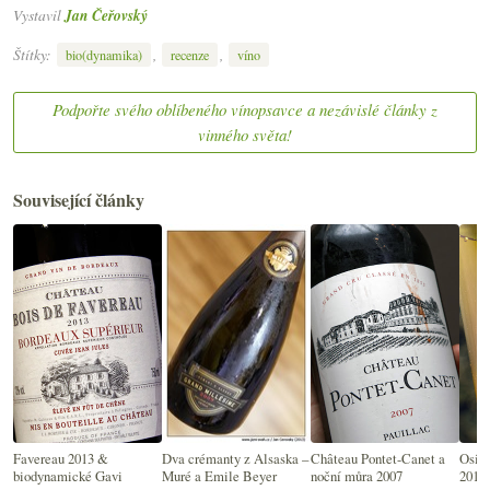
Vystavil
Jan Čeřovský
Štítky:
,
,
bio(dynamika)
recenze
víno
Podpořte svého oblíbeného vínopsavce a nezávislé články z
vinného světa!
Související články
Favereau 2013 &
Dva crémanty z Alsaska –
Château Pontet-Canet a
Osič
biodynamické Gavi
Muré a Emile Beyer
noční můra 2007
2015,