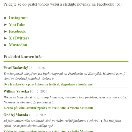
Přidejte se do přátel tohoto webu a sledujte novinky na Facebooku! :o)
►
Instagram
►
YouTube
►
Facebook
►
X (Twitter)
►
Mastodon
Poslední komentáře
Pavel Raclavský
26. 1. 2026
Trochu pozdě, ale přece jen bych reagoval na Frankovku od Kasnyiků. Hodnotil jsem ji
vloni ve Strekově podobně. Ovšem z…
Dvě frankovky s pozvánkou na festival, degustace a konferenci
William Vaverka
10. 12. 2025
Pokud se bude klučit na správných místech, nevidím v tom problém, réva patří do svahu.
Nicméně se obávám, že po dotacích…
Z čeho pít víno, smutné zprávy ze světa vína a viněta Moutonu
Ondřej Marada
10. 12. 2025
Já jako univerzální zesilovač vůně pužívám ručně foukanou Gabriel - Glas.Pak jsem
zjistil, že stejnou službu udělají opě…
Z čeho pít víno, smutné zprávy ze světa vína a viněta Moutonu