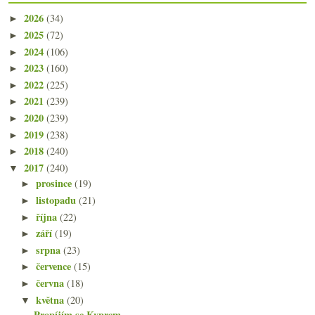
2026
(34)
►
2025
(72)
►
2024
(106)
►
2023
(160)
►
2022
(225)
►
2021
(239)
►
2020
(239)
►
2019
(238)
►
2018
(240)
►
2017
(240)
▼
prosince
(19)
►
listopadu
(21)
►
října
(22)
►
září
(19)
►
srpna
(23)
►
července
(15)
►
června
(18)
►
května
(20)
▼
Propíjím se Kyprem…