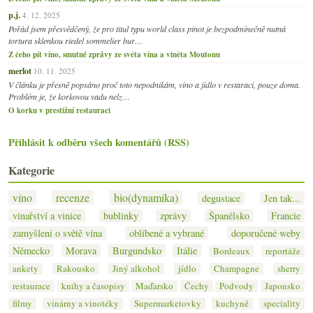
p.j.
4. 12. 2025
Pořád jsem přesvědčený, že pro titul typu world class pinot je bezpodmínečně nutná
tortura sklenkou riedel sommelier bur…
Z čeho pít víno, smutné zprávy ze světa vína a viněta Moutonu
merlot
10. 11. 2025
V článku je přesně popsáno proč toto nepodnikám, víno a jídlo v restaraci, pouze doma.
Problém je, že korkovou vadu nelz…
O korku v prestižní restauraci
Přihlásit k odběru všech komentářů (RSS)
Kategorie
víno
recenze
bio(dynamika)
degustace
Jen tak...
vinařství a vinice
bublinky
zprávy
Španělsko
Francie
zamyšlení o světě vína
oblíbené a vybrané
doporučené weby
Německo
Morava
Burgundsko
Itálie
Bordeaux
reportáže
ankety
Rakousko
Jiný alkohol
jídlo
Champagne
sherry
restaurace
knihy a časopisy
Maďarsko
Čechy
Podvody
Japonsko
filmy
vinárny a vinotéky
Supermarketovky
kuchyně
speciality