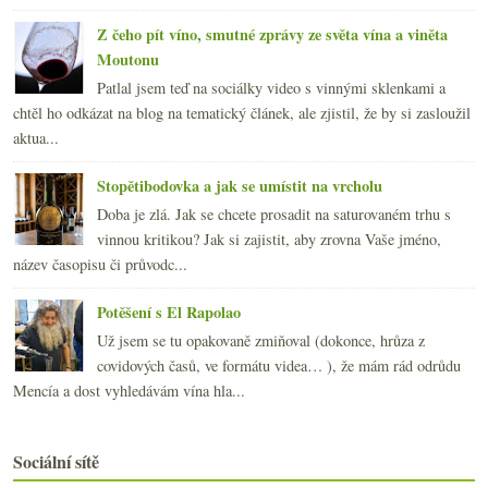
Z čeho pít víno, smutné zprávy ze světa vína a viněta
Moutonu
Patlal jsem teď na sociálky video s vinnými sklenkami a
chtěl ho odkázat na blog na tematický článek, ale zjistil, že by si zasloužil
aktua...
Stopětibodovka a jak se umístit na vrcholu
Doba je zlá. Jak se chcete prosadit na saturovaném trhu s
vinnou kritikou? Jak si zajistit, aby zrovna Vaše jméno,
název časopisu či průvodc...
Potěšení s El Rapolao
Už jsem se tu opakovaně zmiňoval (dokonce, hrůza z
covidových časů, ve formátu videa… ), že mám rád odrůdu
Mencía a dost vyhledávám vína hla...
Sociální sítě