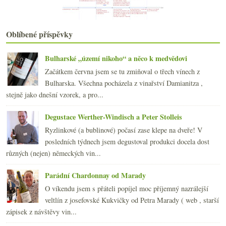
března
(23)
►
února
(20)
►
ledna
(22)
►
Oblíbené příspěvky
2016
(250)
►
2015
(251)
►
Bulharské „území nikoho“ a něco k medvědovi
2014
(254)
►
Začátkem června jsem se tu zmiňoval o třech vínech z
2013
(249)
►
Bulharska. Všechna pocházela z vinařství Damianitza ,
2012
(254)
►
stejně jako dnešní vzorek, a pro...
2011
(252)
►
2010
(249)
Degustace Werther-Windisch a Peter Stolleis
►
2009
(249)
►
Ryzlinkové (a bublinové) počasí zase klepe na dveře! V
2008
(270)
►
posledních týdnech jsem degustoval produkci docela dost
2007
(108)
►
různých (nejen) německých vin...
Parádní Chardonnay od Marady
O víkendu jsem s přáteli popíjel moc příjemný nazrálejší
veltlín z josefovské Kukvičky od Petra Marady ( web , starší
zápisek z návštěvy vin...