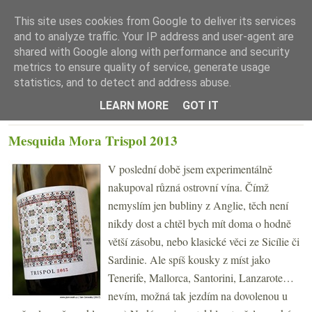
This site uses cookies from Google to deliver its services
and to analyze traffic. Your IP address and user-agent are
shared with Google along with performance and security
metrics to ensure quality of service, generate usage
statistics, and to detect and address abuse.
☰ Menu
LEARN MORE
GOT IT
ČTVRTEK 11. KVĚTNA 2017
Mesquida Mora Trispol 2013
V poslední době jsem experimentálně
nakupoval různá ostrovní vína. Čímž
nemyslím jen bubliny z Anglie, těch není
nikdy dost a chtěl bych mít doma o hodně
větší zásobu, nebo klasické věci ze Sicílie či
Sardinie. Ale spíš kousky z míst jako
Tenerife, Mallorca, Santorini, Lanzarote…
nevím, možná tak jezdím na dovolenou u