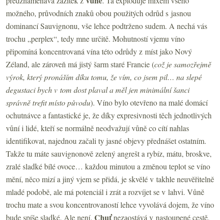
vůně
předznamenává zážitek z
. Ta exploduje mixem všeho
možného, průvodních znaků obou použitých odrůd s jasnou
dominancí Sauvignonu, vše lehce podtrženo sudem. A nechá vás
trochu „perplex“, tedy mne určitě. Mohutností vjemu víno
připomíná koncentrovaná vína této odrůdy z míst jako Nový
Zéland, ale zároveň má jistý šarm staré Francie (
což je samozřejmě
výrok, který pronáším díku tomu, že vím, co jsem pil… na slepé
degustaci bych v tom dost plaval a měl jen minimální šanci
správně trefit místo původu
). Víno bylo otevřeno na malé domácí
ochutnávce a fantastické je, že díky expresivnosti těch jednotlivých
vůní i lidé, kteří se normálně neodvažují vůně co cítí nahlas
identifikovat, najednou začali ty jasné objevy přednášet ostatním.
Takže tu máte sauvignonově zelený angrešt a rybíz, mátu, broskve,
zralé sladké bílé ovoce… každou minutou a změnou teplot se víno
mění, něco mizí a jiný vjem se přidá, je skvělé v takhle neuvěřitelně
mladé podobě, ale má potenciál i zrát a rozvíjet se v lahvi. Vůně
trochu mate a svou koncentrovaností lehce vyvolává dojem, že víno
Chuť
bude spíše sladké. Ale není.
nezaostává v nastoupené cestě,