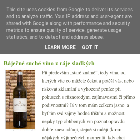
This site uses cookies from Google to deliver its services
and to analyze traffic. Your IP address and user-agent are
shared with Google along with performance and security
metrics to ensure quality of service, generate usage
statistics, and to detect and address abuse.
☰ Menu
LEARN MORE
GOT IT
ČTVRTEK 7. SRPNA 2008
Báječné suché víno z ráje sladkých
Pít především „staré známé“, tedy vína, od
kterých víte co můžete čekat a potěší vás, nebo
riskovat zklamání a vyhozené peníze při
pokusech s různorodými zajímavostmi či přímo
podivnostmi? Já v tom mám celkem jasno, a
byť tím své zájmy hodně tříštím a možnost
nějaký typ oblíbených vín poznat opravdu
dobře znesnadňuji, stejně si raději (krom
nějakých výjimečných momentů, kdy chci