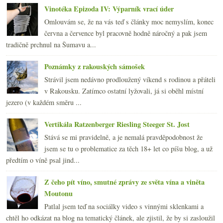
Vinotéka Epizoda IV: Výparník vrací úder
Omlouvám se, že na vás teď s články moc nemyslím, konec
června a července byl pracovně hodně náročný a pak jsem
tradičně prchnul na Šumavu a...
Poznámky z rakouských sámošek
Strávil jsem nedávno prodloužený víkend s rodinou a přáteli
v Rakousku. Zatímco ostatní lyžovali, já si oběhl místní
jezero (v každém směru ...
Vertikála Ratzenberger Riesling Steeger St. Jost
Stává se mi pravidelně, a je nemalá pravděpodobnost že
jsem se tu o problematice za těch 18+ let co píšu blog, a už
předtím o víně psal jind...
Z čeho pít víno, smutné zprávy ze světa vína a viněta
Moutonu
Patlal jsem teď na sociálky video s vinnými sklenkami a
chtěl ho odkázat na blog na tematický článek, ale zjistil, že by si zasloužil