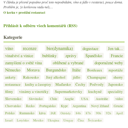
V článku je přesně popsáno proč toto nepodnikám, víno a jídlo v restaraci, pouze doma.
Problém je, že korkovou vadu nelz…
O korku v prestižní restauraci
Přihlásit k odběru všech komentářů (RSS)
Kategorie
víno
recenze
bio(dynamika)
degustace
Jen tak...
vinařství a vinice
bublinky
zprávy
Španělsko
Francie
zamyšlení o světě vína
oblíbené a vybrané
doporučené weby
Německo
Morava
Burgundsko
Itálie
Bordeaux
reportáže
ankety
Rakousko
Jiný alkohol
jídlo
Champagne
sherry
restaurace
knihy a časopisy
Maďarsko
Čechy
Podvody
Japonsko
filmy
vinárny a vinotéky
Supermarketovky
kuchyně
speciality
Slovensko
Slovinsko
Chile
Anglie
USA
Austrálie
video
Chorvatsko
Řecko
Portugalsko
Kypr
Argentina
Nový Zéland
Gruzie
Polsko
Rumunsko
káva
JAR
Odrůdy
84b
87b
90b
92b
Apríl
Izrael
Lotyšsko
Mexiko
Ukrajina
Urugay
Čína
Švýcarsko