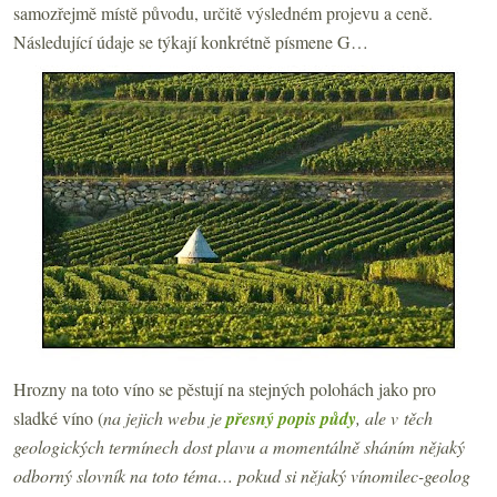
samozřejmě místě původu, určitě výsledném projevu a ceně.
Následující údaje se týkají konkrétně písmene G…
Hrozny na toto víno se pěstují na stejných polohách jako pro
sladké víno (
na jejich webu je
přesný popis půdy
, ale v těch
geologických termínech dost plavu a momentálně sháním nějaký
odborný slovník na toto téma… pokud si nějaký vínomilec-geolog