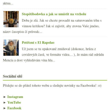
aktua...
Stopětibodovka a jak se umístit na vrcholu
Doba je zlá. Jak se chcete prosadit na saturovaném trhu s
vinnou kritikou? Jak si zajistit, aby zrovna Vaše jméno,
název časopisu či průvodc...
Potěšení s El Rapolao
Už jsem se tu opakovaně zmiňoval (dokonce, hrůza z
covidových časů, ve formátu videa… ), že mám rád odrůdu
Mencía a dost vyhledávám vína hla...
Sociální sítě
Přidejte se do přátel tohoto webu a sledujte novinky na Facebooku! :o)
►
Instagram
►
YouTube
►
Facebook