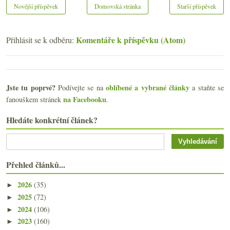
Novější příspěvek
Domovská stránka
Starší příspěvek
Komentáře k příspěvku (Atom)
Přihlásit se k odběru:
Jste tu poprvé?
oblíbené a vybrané články
Podívejte se na
a staňte se
na Facebooku
fanouškem stránek
.
Hledáte konkrétní článek?
Přehled článků...
2026
(35)
►
2025
(72)
►
2024
(106)
►
2023
(160)
►