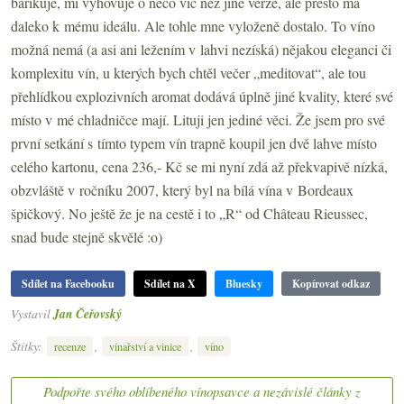
barikuje, mi vyhovuje o něco víc než jiné verze, ale přesto má
daleko k mému ideálu. Ale tohle mne vyloženě dostalo. To víno
možná nemá (a asi ani ležením v lahvi nezíská) nějakou eleganci či
komplexitu vín, u kterých bych chtěl večer „meditovat“, ale tou
přehlídkou explozivních aromat dodává úplně jiné kvality, které své
místo v mé chladničce mají. Lituji jen jediné věci. Že jsem pro své
první setkání s tímto typem vín trapně koupil jen dvě lahve místo
celého kartonu, cena 236,- Kč se mi nyní zdá až překvapivě nízká,
obzvláště v ročníku 2007, který byl na bílá vína v Bordeaux
špičkový. No ještě že je na cestě i to „R“ od Château Rieussec,
snad bude stejně skvělé :o)
Sdílet na Facebooku
Sdílet na X
Bluesky
Kopírovat odkaz
Vystavil
Jan Čeřovský
Štítky:
,
,
recenze
vinařství a vinice
víno
Podpořte svého oblíbeného vínopsavce a nezávislé články z