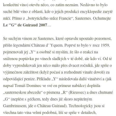
konkrétní víno) otevřu něco, co zatím neznám. Nedávno to bylo
suché bílé víno z oblasti, kde o jejich produkci encyklopedie zarytě
mlčí. Přímo z „botrytického srdce Francie“, Sauternes. Ochutnejte
Le "G" de Guiraud 2007
…
Se suchým vínem ze Sauternes, které opravdu upoutalo pozornost,
přišlo legendární Château d´ Yquem. Poprvé to bylo v roce 1959,
pojmenovali jej „Y“ a osobně si myslím, že šlo o reakci na
sníženou poptávku po vínech sladkých v té době, ale kdo ví. Od té
doby vyprodukovali jen něco málo přes dvacet ročníků, jde spíše o
výjimečnou záležitost (když počasí a rozhodnutí vinaře dovolí) za
odpovídající peníze. Příkladu „Y“ následovala další vinařství a (jak
napsal Tomáš Dominec ve své en primeur nabídce) doplnila
„sauterneskou abecedu“ o písmena „R“ (Rieussec) a dnes chutnané
„G“ (neplést s géčkem, tedy dnes již skoro nepitelným
Gambrinusem, jde o Château Guiraud). Technologicky jsou si
všechna tato vína velmi podobná, liší se spíše v detailech,