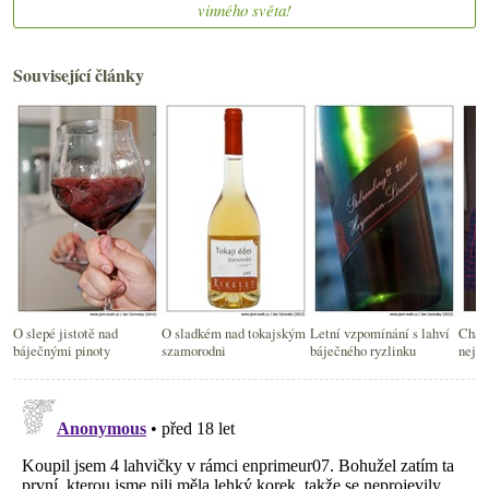
vinného světa!
Související články
O slepé jistotě nad
O sladkém nad tokajským
Letní vzpomínání s lahví
Cham
báječnými pinoty
szamorodni
báječného ryzlinku
nejen