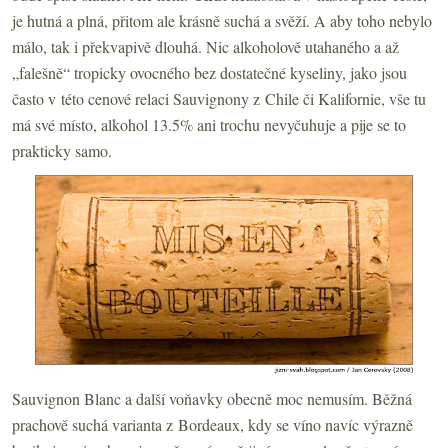
je hutná a plná, přitom ale krásně suchá a svěží. A aby toho nebylo
málo, tak i překvapivě dlouhá. Nic alkoholově utahaného a až
„falešně“ tropicky ovocného bez dostatečné kyseliny, jako jsou
často v této cenové relaci Sauvignony z Chile či Kalifornie, vše tu
má své místo, alkohol 13.5% ani trochu nevyčuhuje a pije se to
prakticky samo.
Sauvignon Blanc a další voňavky obecně moc nemusím. Běžná
prachově suchá varianta z Bordeaux, kdy se víno navíc výrazně