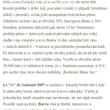
třeba sestavil nějaký svůj, ať se určitě ozve :o
), ale ruční sběr
hroznů probíhá v době, kdy jsou plně vyzrálé (v případě Sémillonu
někdy i přezrálé), avšak ještě nenapadené botrytickou plísní.
Odrůdové složení vína je obvykle 70% Sauvignon Blanc a 30%
Sémillon, průměrné stáří keřů pak okolo 15 let. Fermentace
probíhá přímo v dubových sudech původně užitých pro velké
sladké víno vinařství a trvá zhruba 14 dní, následně leží víno
v sudech dalších 6 – 9 měsíců za pravidelného promíchávání kalů.
Po lahvování si ve vinařství ještě chvilku poleží, ale na trh jde velmi
brzo, vlastně hned v létě dalšího roku. Vyrobí se obvykle okolo
30.000 lahví a vzhledem k tomu, že v Sauternes neexistuje A.O.C.
pro suchá vína, nese obecné zatřídění „Bordeaux Blanc Sec“.
Le "G" de Guiraud 2007
se nachází v klasické bordó lahvi, kde
kvalitní plný korek zakrývá pevná kovová záklopka. Viněta je
jednoduchá, nějak zásadně mne neoslovuje, ale ani nijak neuráží.
Barva
Posuďte sami na fotce.
vína je hlubší, intenzivní, a