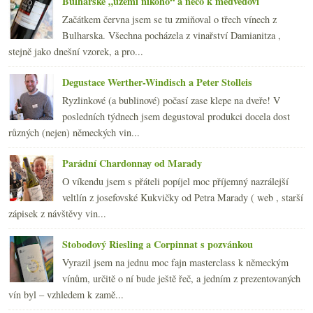
Bulharské „území nikoho“ a něco k medvědovi
Výsledky ankety „Jak uchováváte nedopitá vína?“
Začátkem června jsem se tu zmiňoval o třech vínech z
července
(23)
►
Bulharska. Všechna pocházela z vinařství Damianitza ,
června
(25)
►
stejně jako dnešní vzorek, a pro...
května
(24)
►
dubna
(23)
►
Degustace Werther-Windisch a Peter Stolleis
března
(19)
►
Ryzlinkové (a bublinové) počasí zase klepe na dveře! V
února
(24)
►
posledních týdnech jsem degustoval produkci docela dost
ledna
(24)
►
různých (nejen) německých vin...
2007
(108)
►
Parádní Chardonnay od Marady
O víkendu jsem s přáteli popíjel moc příjemný nazrálejší
veltlín z josefovské Kukvičky od Petra Marady ( web , starší
zápisek z návštěvy vin...
Stobodový Riesling a Corpinnat s pozvánkou
Vyrazil jsem na jednu moc fajn masterclass k německým
vínům, určitě o ní bude ještě řeč, a jedním z prezentovaných
vín byl – vzhledem k zamě...