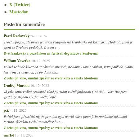
►
X (Twitter)
►
Mastodon
Poslední komentáře
Pavel Raclavský
26. 1. 2026
Trochu pozdě, ale přece jen bych reagoval na Frankovku od Kasnyiků. Hodnotil jsem ji
vloni ve Strekově podobně. Ovšem z…
Dvě frankovky s pozvánkou na festival, degustace a konferenci
William Vaverka
10. 12. 2025
Pokud se bude klučit na správných místech, nevidím v tom problém, réva patří do svahu.
Nicméně se obávám, že po dotacích…
Z čeho pít víno, smutné zprávy ze světa vína a viněta Moutonu
Ondřej Marada
10. 12. 2025
Já jako univerzální zesilovač vůně pužívám ručně foukanou Gabriel - Glas.Pak jsem
zjistil, že stejnou službu udělají opě…
Z čeho pít víno, smutné zprávy ze světa vína a viněta Moutonu
p.j.
4. 12. 2025
Pořád jsem přesvědčený, že pro titul typu world class pinot je bezpodmínečně nutná
tortura sklenkou riedel sommelier bur…
Z čeho pít víno, smutné zprávy ze světa vína a viněta Moutonu
merlot
10. 11. 2025