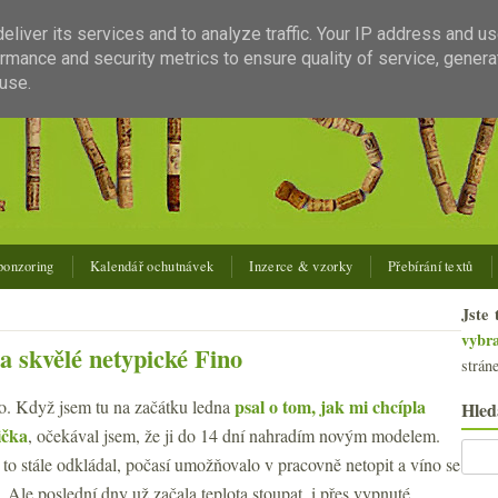
liver its services and to analyze traffic. Your IP address and u
rmance and security metrics to ensure quality of service, gener
use.
ponzoring
Kalendář ochutnávek
Inzerce & vzorky
Přebírání textů
Jste 
vybr
a skvělé netypické Fino
strán
psal o tom, jak mi chcípla
to. Když jsem tu na začátku ledna
Hled
ička
, očekával jsem, že ji do 14 dní nahradím novým modelem.
o stále odkládal, počasí umožňovalo v pracovně netopit a víno se
 Ale poslední dny už začala teplota stoupat, i přes vypnuté