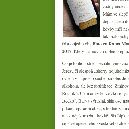
žádný nečekan
Mám ve slepě s
degustace a d
kdyby měl něk
tak biologicky
Fino en Rama
Mon
část objednávky
2017
. Který má navíc i úplně přepra
Co je tohle hodně speciální víno za
Jerezu či alespoň „sherry trojúheln
ovšem v naprosto suché podobě. Je to
alkoholu, ale bez fortifikace. Zmiňova
Ročník 2017 mám v lehce zkosených 
„téčko“. Barva výrazná, slámově matně
pikantnější aromatika, s hodně zajím
a tak nějak trochu dřevitě „škořápk
čerstvě upečeného kváskového chleba.