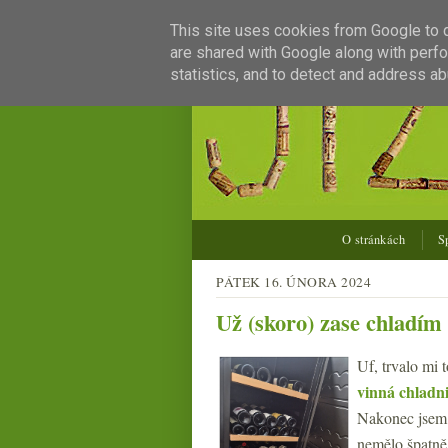
This site uses cookies from Google to de
are shared with Google along with perfo
statistics, and to detect and address ab
O stránkách
S
PÁTEK 16. ÚNORA 2024
Už (skoro) zase chladím 
Uf, trvalo mi 
vinná chladn
Nakonec jsem t
nemělo špatně.