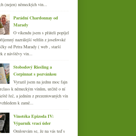
ch (nejen) německých vin...
Parádní Chardonnay od
Marady
Tio Pepe Fino En Rama
O víkendu jsem s přáteli popíjel
2018
říjemný nazrálejší veltlín z josefovské
čky od Petra Marady ( web , starší
ek z návštěvy vin...
Stobodový Riesling a
Corpinnat s pozvánkou
Vyrazil jsem na jednu moc fajn
rclass k německým vínům, určitě o ní
ještě řeč, a jedním z prezentovaných vín
 vzhledem k zamě...
Vinotéka Epizoda IV:
Výparník vrací úder
Omlouvám se, že na vás teď s