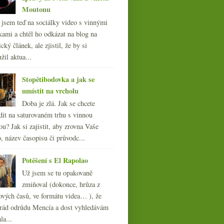
Moutonu
l jsem teď na sociálky video s vinnými
kami a chtěl ho odkázat na blog na
cký článek, ale zjistil, že by si
žil aktua...
Stopětibodovka a jak se
umístit na vrcholu
Doba je zlá. Jak se chcete
dit na saturovaném trhu s vinnou
ou? Jak si zajistit, aby zrovna Vaše
, název časopisu či průvodc...
Potěšení s El Rapolao
Už jsem se tu opakovaně
zmiňoval (dokonce, hrůza z
ových časů, ve formátu videa… ), že
ád odrůdu Mencía a dost vyhledávám
la...