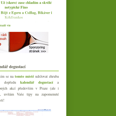
Už (skoro) zase chladím a skvělé
netypické Fino
Böjt z Egeru a Csillag, Bikáver i
Kékfrankos
Fajn chlastací božo a Pinot z Čech
azit vše
Staré keře z Ürziger Würzgarten od
Loosena
Výtečný jurský Savagnin a Pinot z
Oregonu
Čtyři různorodá červená z Moravy
„Alternativní“ ryzlinky od Kováře a
Bauera
Vinařství roku, La Dive sířené,
ndář degustací
Furmint
Dvakrát chutné Dolcetto z Dogliani
tomto místě
sím se na
udržovat zhruba
ledna
kalendář degustací
(15)
íc dopředu
a
►
bných akcí především v Praze (ale i
023
(160)
e), uvítám Vaše tipy na zapomenuté
022
(225)
sti!
021
(239)
020
(239)
019
(238)