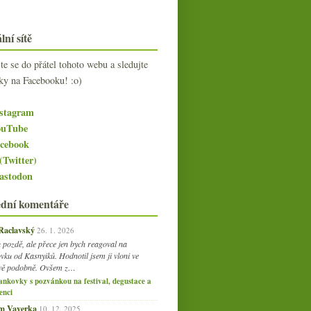
lní sítě
jte se do přátel tohoto webu a sledujte
ky na Facebooku! :o)
stagram
uTube
cebook
(Twitter)
stodon
ední komentáře
 Raclavský
26. 1. 2026
 pozdě, ale přece jen bych reagoval na
vku od Kasnyiků. Hodnotil jsem ji vloni ve
vě podobně. Ovšem z…
ankovky s pozvánkou na festival, degustace a
enci
am Vaverka
10. 12. 2025