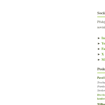
Sociá
Přide
novin
►
In
►
Yo
►
Fa
►
X 
►
Ma
Posl
Pavel
Trochu
Franko
Streko
Dvě fr
konfer
Willi