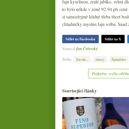
fajn kyselinou, zralé jablko, velmi 
to bylo někde v zóně 92-94 při ceně
si samozřejmě klidně třeba třicet bo
chladničky myslím fajn volba. Snad 
Sdílet na Facebooku
Sdílet na X
Vystavil
Jan Čeřovský
Štítky:
,
,
Jen tak...
sherry
Španělsko
Podpořte svého oblíbe
Související články