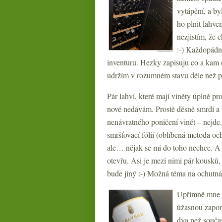
vytápění, a by
ho plnit lahve
nezjistím, že 
:-) Každopádně
inventuru. Hezky zapisuju co a kam 
udržím v rozumném stavu déle než p
Pár lahví, které mají viněty úplně pr
nové nedávám. Prostě děsně smrdí a 
nenávratného poničení vinět – nejde.
smršťovací fólií (oblíbená metoda oc
ale… nějak se mi do toho nechce. A 
otevřu. Asi je mezi nimi pár kousků, k
bude jiný :-) Možná téma na ochutná
Upřímně mne t
úžasnou zapome
dva než součas