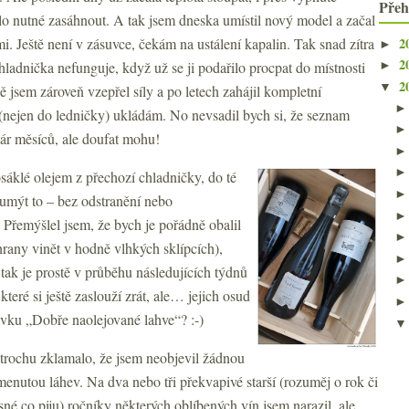
Přeh
lo nutné zasáhnout. A tak jsem dneska umístil nový model a začal
2
mi. Ještě není v zásuvce, čekám na ustálení kapalin. Tak snad zítra
►
2
chladnička nefunguje, když už se ji podařilo procpat do místnosti
►
2
▼
 jsem zároveň vzepřel síly a po letech zahájil kompletní
(nejen do ledničky) ukládám. No nevsadil bych si, že seznam
ár měsíců, ale doufat mohu!
osáklé olejem z přechozí chladničky, do té
umýt to – bez odstranění nebo
 Přemýšlel jsem, že bych je pořádně obalil
hrany vinět v hodně vlhkých sklípcích),
tak je prostě v průběhu následujících týdnů
teré si ještě zaslouží zrát, ale… jejich osud
vku „Dobře naolejované lahve“? :-)
rochu zklamalo, že jsem neobjevil žádnou
nutou láhev. Na dva nebo tři překvapivé starší (rozuměj o rok či
né co piju) ročníky některých oblíbených vín jsem narazil, ale