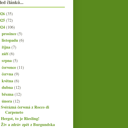
led článků...
026
(35)
025
(72)
024
(106)
prosince
(5)
►
listopadu
(6)
►
října
(7)
►
září
(6)
►
srpna
(5)
►
července
(11)
►
června
(9)
►
května
(6)
►
dubna
(12)
►
března
(12)
►
února
(12)
▼
Svérázná červená z Rocco di
Carpeneto
Hergot, to je Riesling!
Živ a zdráv zpět z Burgundska