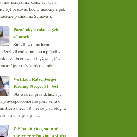
y moc nemyslím, konec června a
nce byl pracovně hodně náročný a pak
tradičně prchnul na Šumavu a...
Poznámky z rakouských
sámošek
Strávil jsem nedávno
oužený víkend s rodinou a přáteli v
sku. Zatímco ostatní lyžovali, já si
 místní jezero (v každém směru ...
Vertikála Ratzenberger
Riesling Steeger St. Jost
Stává se mi pravidelně, a je
á pravděpodobnost že jsem se tu o
ematice za těch 18+ let co píšu blog, a
dtím o víně psal jind...
Z čeho pít víno, smutné
zprávy ze světa vína a viněta