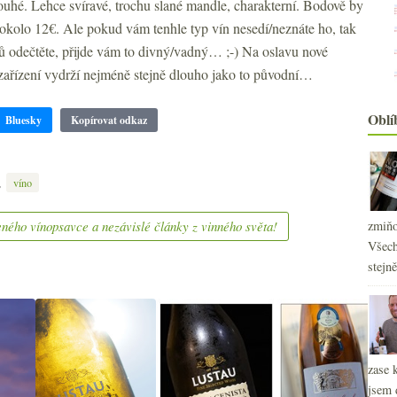
dlouhé. Lehce svíravé, trochu slané mandle, charakterní. Bodově by
2
►
 okolo 12€. Ale pokud vám tenhle typ vín nesedí/neznáte ho, tak
2
►
dů odečtěte, přijde vám to divný/vadný… ;-) Na oslavu nové
2
►
zařízení vydrží nejméně stejně dlouho jako to původní…
2
►
2
►
2
Oblí
►
Bluesky
Kopírovat odkaz
2
►
2
►
2
,
►
víno
2
►
2
►
zmiňo
ného vínopsavce a nezávislé články z vinného světa!
2
►
Všech
stejn
zase 
jsem 