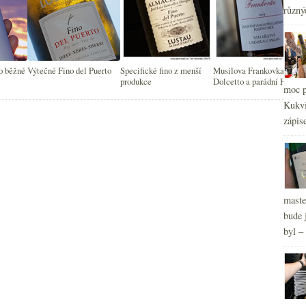
různý
o běžné
Výtečné Fino del Puerto
Specifické fino z menší
Musilova Frankovka, staré
produkce
Dolcetto a parádní Fino
moc p
Sherry
Kukvi
zápis
maste
bude 
byl –