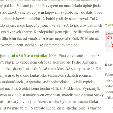
ý poklad. Vlastně jediné překvapení na mne čekalo úplně jinde.
tále zásoby sherry, co jsem kupoval na (proběhlé, ale další bude)
o ochutnávkových balíčků. A balíčky nikdy nerealizoval. Takže
do zájem, moje kapacity jsou… velké :-) A to jak u oxidativních
▼ Zobr
 vyzrávaných sherry. Každopádně jsem zjistil, že distributor mi
tilla-Moriles
Alvear
od vinařství
neposlal ročník 2016 ale už
covanou vinětu, nechápu že jsem předtím přehlédl.
psal už dříve u ročníku 2006
č jsem
. Fino co vlastně ani není z
íku“. Navíc to vůbec není odrůda Palomino ale Pedro Ximénez,
Kale
 „jako sherry“, ale ročníkové a bez klasické solery. A se 14.5 %
Poku
l jsem se tu o oné fantastické šestnáctce i dalších ročnících.
měs
mohutnějších „Argentina styl“ sedmičkách, uzávěr typické
podo
2
►
 nazlátlá. Svědčí tomu trochu větší, širší sklenice. Výraznější,
jind
2
►
avou navinulejší malvicovou ovocnosti, mandlemi a dalšími oříšky
událo
2
►
ami“, se starým vlhkým dřevem, trochu bylinkové, trochu kůrka
2
►
 Baví mne velmi. Naprosto suché, čisté, středně plné, s vlastně
2
►