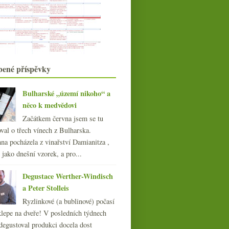
018
(240)
017
(240)
016
(250)
015
(251)
014
(254)
013
bené příspěvky
(249)
012
(254)
011
(252)
Bulharské „území nikoho“ a
010
(249)
něco k medvědovi
009
(249)
Začátkem června jsem se tu
008
(270)
val o třech vínech z Bulharska.
007
(108)
na pocházela z vinařství Damianitza ,
ě jako dnešní vzorek, a pro...
Degustace Werther-Windisch
a Peter Stolleis
Ryzlinkové (a bublinové) počasí
klepe na dveře! V posledních týdnech
degustoval produkci docela dost