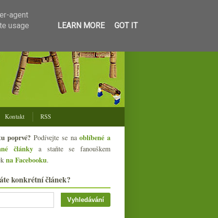
ser-agent
ate usage
LEARN MORE
GOT IT
Kontakt
RSS
tu poprvé?
oblíbené a
Podívejte se na
ané články
a staňte se fanouškem
na Facebooku
ek
.
áte konkrétní článek?