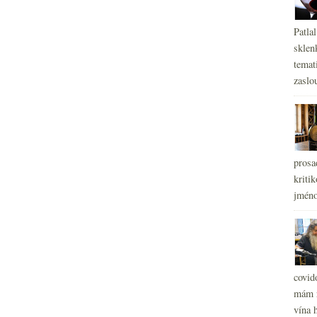
Patla
sklen
temati
zaslou
prosa
kritik
jméno
covid
mám r
vína h