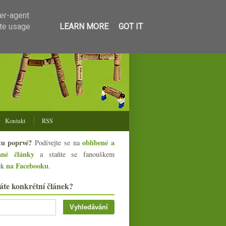
ser-agent
ate usage
LEARN MORE
GOT IT
Kontakt
RSS
tu poprvé?
oblíbené a
Podívejte se na
ané články
a staňte se fanouškem
na Facebooku
ek
.
áte konkrétní článek?