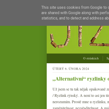
This site uses cookies from Google to de
are shared with Google along with perfo
statistics, and to detect and address ab
O stránkách
S
ÚTERÝ 6. ÚNORA 2024
„Alternativní“ ryzlinky
Už jsem se tu tak nějak opakovaně 
/ Ryzlink rýnský. A není to asi jen t
nerozumím. Prostě mne u ryzlinku, 
zaměnitelnost, nezařaditelnost. A má