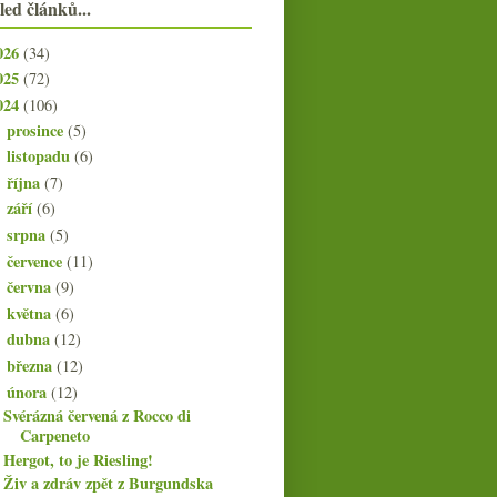
led článků...
026
(34)
025
(72)
024
(106)
prosince
(5)
►
listopadu
(6)
►
října
(7)
►
září
(6)
►
srpna
(5)
►
července
(11)
►
června
(9)
►
května
(6)
►
dubna
(12)
►
března
(12)
►
února
(12)
▼
Svérázná červená z Rocco di
Carpeneto
Hergot, to je Riesling!
Živ a zdráv zpět z Burgundska