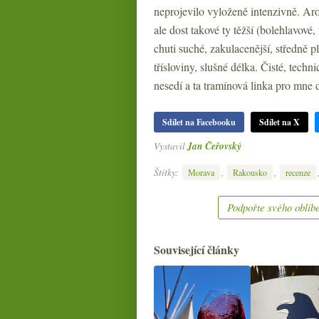
neprojevilo vyloženě intenzivně. Aro
ale dost takové ty těžší (bolehlavové
chuti suché, zakulacenější, středně p
třísloviny, slušné délka. Čisté, techn
nesedí a ta tramínová linka pro mne do
Sdílet na Facebooku
Sdílet na X
Vystavil
Jan Čeřovský
Štítky:
,
,
Morava
Rakousko
recenze
Podpořte svého oblíbe
Související články