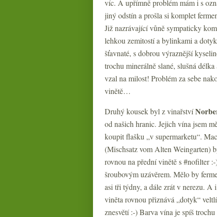
víc. A upřímně problém mám i s ozna
jiný odstín a prošla si komplet ferme
Již nazrávající vůně sympaticky ko
lehkou zemitostí a bylinkami a dotyke
šťavnaté, s dobrou výraznější kyse
trochu minerálně slané, slušná délka 
vzal na milost! Problém za sebe nako
vinětě…
Norbe
Druhý kousek byl z vinařství
od našich hranic. Jejich vína jsem m
koupit flašku „v supermarketu“. Mac
(Mischsatz vom Alten Weingarten) bý
rovnou na přední vinětě s #nofilter 
šroubovým uzávěrem. Mělo by fermen
asi tři týdny, a dále zrát v nerezu. A
viněta rovnou přiznává „dotyk“ veltlí
znesvětí :-) Barva vína je spíš trochu