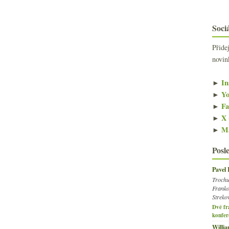
Sociá
Přide
novin
►
In
►
Yo
►
Fa
►
X 
►
Ma
Posl
Pavel
Trochu
Franko
Streko
Dvě fr
konfer
Willi