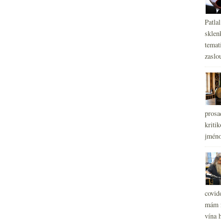
Patla
sklen
temati
zaslou
prosa
kritik
jméno
covid
mám r
vína h