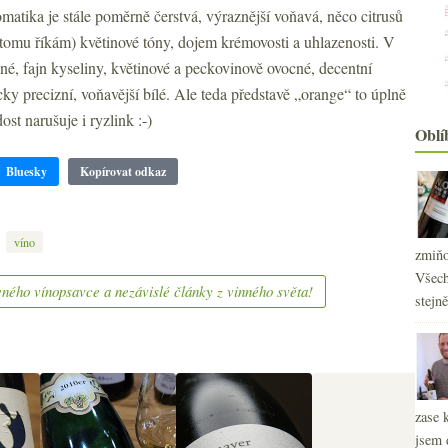
2
matika je stále poměrně čerstvá, výraznější voňavá, něco citrusů
►
2
, tomu říkám) květinové tóny, dojem krémovosti a uhlazenosti. V
►
2
►
lné, fajn kyseliny, květinové a peckovinově ovocné, decentní
2
►
icky precizní, voňavější bílé. Ale teda představě „orange“ to úplně
2
►
st narušuje i ryzlink :-)
2
Oblí
►
2
►
Bluesky
Kopírovat odkaz
2
►
2
►
2
►
,
víno
2
►
zmiňo
2
►
Všech
ného vínopsavce a nezávislé články z vinného světa!
stejn
zase 
jsem 