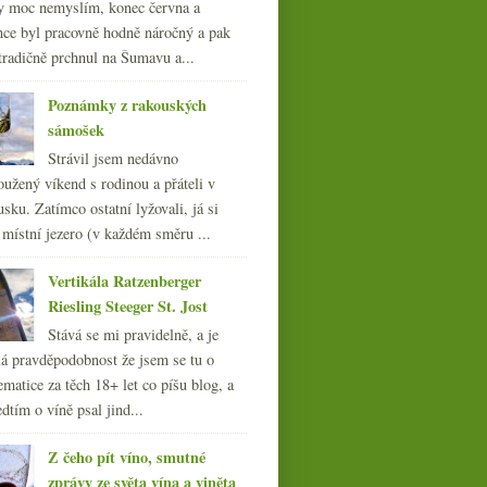
y moc nemyslím, konec června a
nce byl pracovně hodně náročný a pak
tradičně prchnul na Šumavu a...
Poznámky z rakouských
sámošek
Strávil jsem nedávno
oužený víkend s rodinou a přáteli v
sku. Zatímco ostatní lyžovali, já si
 místní jezero (v každém směru ...
Vertikála Ratzenberger
Riesling Steeger St. Jost
Stává se mi pravidelně, a je
á pravděpodobnost že jsem se tu o
ematice za těch 18+ let co píšu blog, a
dtím o víně psal jind...
Z čeho pít víno, smutné
zprávy ze světa vína a viněta