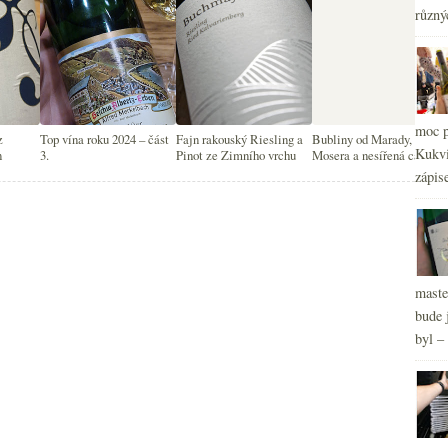
různý
moc p
z
Top vína roku 2024 – část
Fajn rakouský Riesling a
Bubliny od Marady,
Kukvi
n
3.
Pinot ze Zimního vrchu
Mosera a nesířená cava
zápis
maste
bude 
byl –