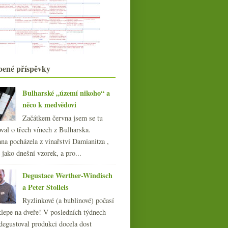
018
(240)
017
(240)
016
(250)
015
(251)
014
(254)
013
bené příspěvky
(249)
012
(254)
011
(252)
Bulharské „území nikoho“ a
010
(249)
něco k medvědovi
009
(249)
Začátkem června jsem se tu
008
(270)
val o třech vínech z Bulharska.
007
(108)
na pocházela z vinařství Damianitza ,
ě jako dnešní vzorek, a pro...
Degustace Werther-Windisch
a Peter Stolleis
Ryzlinkové (a bublinové) počasí
klepe na dveře! V posledních týdnech
degustoval produkci docela dost