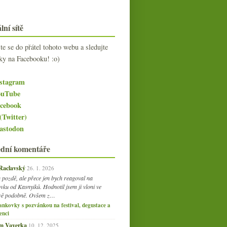
lní sítě
jte se do přátel tohoto webu a sledujte
ky na Facebooku! :o)
stagram
uTube
cebook
(Twitter)
stodon
ední komentáře
 Raclavský
26. 1. 2026
 pozdě, ale přece jen bych reagoval na
vku od Kasnyiků. Hodnotil jsem ji vloni ve
vě podobně. Ovšem z…
ankovky s pozvánkou na festival, degustace a
enci
am Vaverka
10. 12. 2025