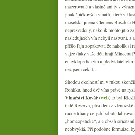
macerované a vlastně ani ty s výraz
jinak špičkových vinařů, které v kla
moselská jména Clemens Busch či 
nepřesvědčily, nakolik mohlo jít o z
následujících vín nebyli naštvaní, a a
přišlo fajn zopakovat, že nakolik si
vajec (taky vaše děti hrají Minecraft
encyklopedickým a předvídatelným :-
než jsem čekal…
Shodou okolností mi v rukou skončil
Rohlíku, hned dvě vína právě na ryz
Vinařství Kovář
web
Riesl
(
) to byl
řadě Reserva, původem z vlčnovské S
ručně trhaný celých bobulí, lahvován
„homeopatické“, ale obsah siřičitanů
neobvyklá. Při podobné formulaci by