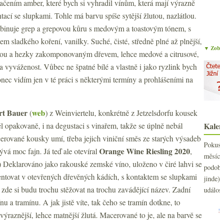
čením amber, které bych si vyhradil vínům, která mají výrazně
ntací se slupkami. Tohle má barvu spíše sytější žlutou, nazlátlou.
mbinuje grep a grepovou kůru s medovým a toastovým tónem, s
m sladkého koření, vanilky. Suché, čisté, středně plné až plnější,
▼ Zobr
linou a hezky zakomponovaným dřevem, lehce medové a citrusové,
a vyváženost. Vůbec ne špatné bílé a vlastně i jako ryzlink bych
nec vidím jen v té práci s některými termíny a prohlášeními na
rt Bauer
web
(
) z Weinviertelu, konkrétně z Jetzelsdorfu kousek
ěl opakovaně, i na degustaci s vinařem, takže se úplně nebál
Kale
erované kousky umí, třeba jejich viniční směs ze starých výsadeb
Poku
Orange Wine Riesling 2020
vá moc fajn. Já teď ale otevíral
,
měs
:-) Deklarováno jako rakouské zemské víno, uloženo v čiré lahvi se
podo
2
►
tovat v otevřených dřevěných kádích, s kontaktem se slupkami
jind
2
►
 i zde si budu trochu stěžovat na trochu zavádějící název. Zadní
událo
2
►
nu a tramínu. A jak jistě víte, tak čeho se tramín dotkne, to
2
►
 výraznější, lehce matnější žlutá. Macerované to je, ale na barvě se
2
►