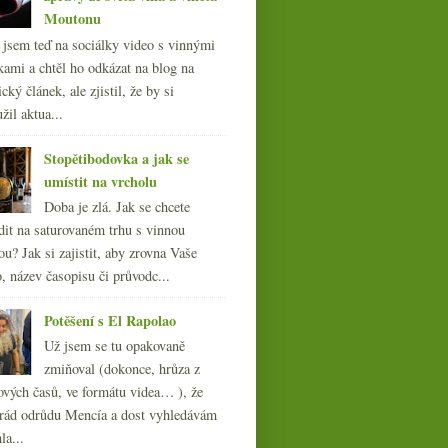
Moutonu
l jsem teď na sociálky video s vinnými
kami a chtěl ho odkázat na blog na
cký článek, ale zjistil, že by si
žil aktua...
Stopětibodovka a jak se
umístit na vrcholu
Doba je zlá. Jak se chcete
dit na saturovaném trhu s vinnou
ou? Jak si zajistit, aby zrovna Vaše
, název časopisu či průvodc...
Potěšení s El Rapolao
Už jsem se tu opakovaně
zmiňoval (dokonce, hrůza z
ových časů, ve formátu videa… ), že
ád odrůdu Mencía a dost vyhledávám
la...