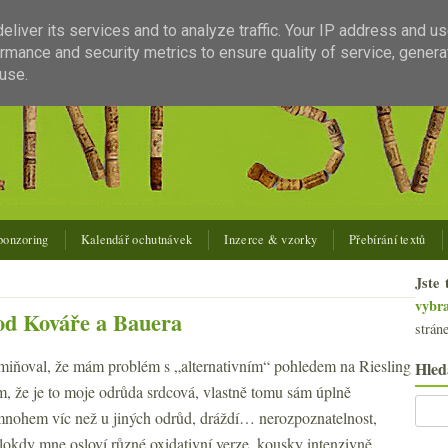
liver its services and to analyze traffic. Your IP address and u
rmance and security metrics to ensure quality of service, gener
use.
ponzoring
Kalendář ochutnávek
Inzerce & vzorky
Přebírání textů
Jste 
vybr
 od Kováře a Bauera
strán
zmiňoval, že mám problém s „alternativním“ pohledem na Riesling
Hled
ím, že je to moje odrůda srdcová, vlastně tomu sám úplně
mnohem víc než u jiných odrůd, dráždí… nerozpoznatelnost,
lokdy mne osloví různé oxidativní verze, kousky intenzivně