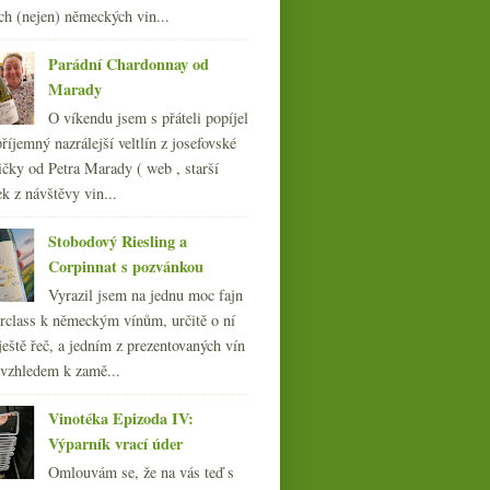
ch (nejen) německých vin...
Parádní Chardonnay od
Marady
O víkendu jsem s přáteli popíjel
říjemný nazrálejší veltlín z josefovské
Blaufränkisch Kirchholz
čky od Petra Marady ( web , starší
& Frankovka od 7 Řádků
ek z návštěvy vin...
Stobodový Riesling a
Corpinnat s pozvánkou
Vyrazil jsem na jednu moc fajn
rclass k německým vínům, určitě o ní
ještě řeč, a jedním z prezentovaných vín
 vzhledem k zamě...
Vinotéka Epizoda IV:
Výparník vrací úder
Omlouvám se, že na vás teď s