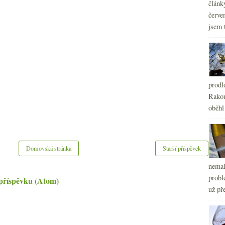
článk
červe
jsem 
prodl
Rakou
oběhl
Domovská stránka
Starší příspěvek
nemal
probl
příspěvku (Atom)
už pře