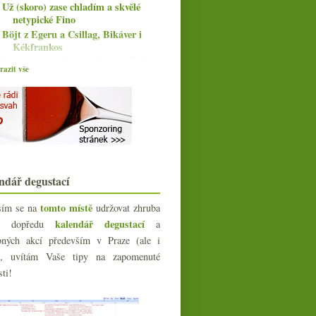
Už (skoro) zase chladím a skvělé
netypické Fino
Böjt z Egeru a Csillag, Bikáver i
Kékfrankos
Fajn chlastací božo a Pinot z Čech
azit vše
Staré keře z Ürziger Würzgarten od
Loosena
Výtečný jurský Savagnin a Pinot z
Oregonu
Čtyři různorodá červená z Moravy
„Alternativní“ ryzlinky od Kováře a
Bauera
Vinařství roku, La Dive sířené,
ndář degustací
Furmint
Dvakrát chutné Dolcetto z Dogliani
tomto místě
sím se na
udržovat zhruba
ledna
kalendář degustací
(15)
íc dopředu
a
►
bných akcí především v Praze (ale i
023
(160)
e), uvítám Vaše tipy na zapomenuté
022
(225)
sti!
021
(239)
020
(239)
019
(238)