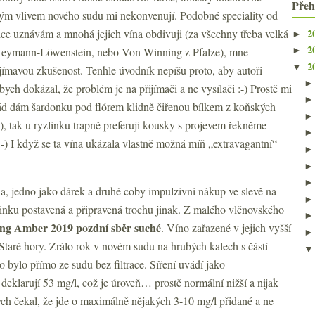
Přeh
ným vlivem nového sudu mi nekonvenují. Podobné speciality od
2
sice uznávám a mnohá jejich vína obdivuji (za všechny třeba velká
►
2
Heymann-Löwenstein, nebo Von Winning z Pfalze), mne
►
2
▼
ajímavou zkušenost. Tenhle úvodník nepíšu proto, aby autoři
bych dokázal, že problém je na přijímači a ne vysílači :-) Prostě mi
 rád dám šardonku pod flórem klidně čiřenou bílkem z koňských
?), tak u ryzlinku trapně preferuji kousky s projevem řekněme
) I když se ta vína ukázala vlastně možná míň „extravagantní“
a, jedno jako dárek a druhé coby impulzivní nákup ve slevě na
linku postavená a připravená trochu jinak. Z malého vlčnovského
ing Amber 2019 pozdní sběr suché
. Víno zařazené v jejich vyšší
taré hory. Zrálo rok v novém sudu na hrubých kalech s částí
o bylo přímo ze sudu bez filtrace. Síření uvádí jako
 deklarují 53 mg/l, což je úroveň… prostě normální nižší a nijak
ch čekal, že jde o maximálně nějakých 3-10 mg/l přidané a ne