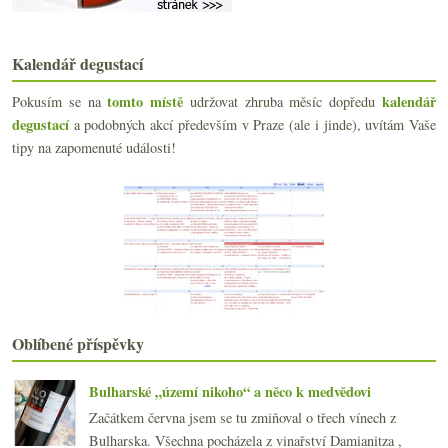
2023
(160)
►
2022
(225)
►
Kalendář degustací
2021
(239)
►
2020
(239)
►
tomto místě
kalendář
Pokusím se na
udržovat zhruba měsíc dopředu
2019
(238)
►
degustací
a podobných akcí především v Praze (ale i jinde), uvítám Vaše
2018
(240)
►
tipy na zapomenuté události!
2017
(240)
►
2016
(250)
►
2015
(251)
►
2014
(254)
►
2013
(249)
►
2012
(254)
►
2011
(252)
►
2010
(249)
►
Oblíbené příspěvky
2009
(249)
►
2008
(270)
►
Bulharské „území nikoho“ a něco k medvědovi
2007
(108)
►
Začátkem června jsem se tu zmiňoval o třech vínech z
Bulharska. Všechna pocházela z vinařství Damianitza ,