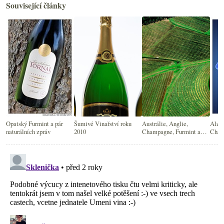
Související články
Opatský Furmint a pár
Šumivé Vinařství roku
Austrálie, Anglie,
Alzhe
naturálních zpráv
2010
Champagne, Furmint a
Chard
další novinky z vinného
Rhôně
světa
Pros