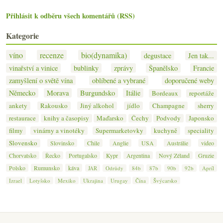
Přihlásit k odběru všech komentářů (RSS)
Kategorie
víno
recenze
bio(dynamika)
degustace
Jen tak...
vinařství a vinice
bublinky
zprávy
Španělsko
Francie
zamyšlení o světě vína
oblíbené a vybrané
doporučené weby
Německo
Morava
Burgundsko
Itálie
Bordeaux
reportáže
ankety
Rakousko
Jiný alkohol
jídlo
Champagne
sherry
restaurace
knihy a časopisy
Maďarsko
Čechy
Podvody
Japonsko
filmy
vinárny a vinotéky
Supermarketovky
kuchyně
speciality
Slovensko
Slovinsko
Chile
Anglie
USA
Austrálie
video
Chorvatsko
Řecko
Portugalsko
Kypr
Argentina
Nový Zéland
Gruzie
Polsko
Rumunsko
káva
JAR
Odrůdy
84b
87b
90b
92b
Apríl
Izrael
Lotyšsko
Mexiko
Ukrajina
Urugay
Čína
Švýcarsko