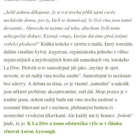
„
Ještě jednou děkujeme, že si svá trochu příliš ujetá cuvée
necháváte doma, pro ty, kteří se domnívají, že živá vína jsou nutně
deviantní... Opravdu tu nejsme od toho, abychom živili tento
nebezpečný diskurz. Existují vstupy, kterým dáváme před jistými
vetřelci přednost!
“ Krátká noticka v závěru e-mailu, který rozeslala
dalším vinařům Sylvie Augereau, organizátorka jednoho z vůbec
nejslavnějších a nejvlivnějších festivalů naturálních vín, loirského
La Dive. Přeložit si to samozřejmě jde jako „myšiny & spol.
nevozte, to už raději vína trochu zasiřte”. Samozřejmě to nezůstalo
bez odezvy. A debata na téma, co je vlastně „naturální“ a nakolik
jsou některé problémy akceptovatelné, zuří dál. Moje pozice je v
tomhle jasná, stokrát raději budu mít víno trochu zasířené a
rozumně filtrované než s myšinou, přehnaným brettem či
nesmyslně vysokými těkavkami. Ale každý má ty hranice „bolesti“
K La Dive a tomu odstavečku výše se v článku
jinde, že jo.
věnoval Aaron Ayscough
.