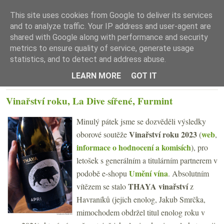
This site uses cookies from Google to deliver its services
and to analyze traffic. Your IP address and user-agent are
shared with Google along with performance and security
metrics to ensure quality of service, generate usage
statistics, and to detect and address abuse.
☰ Menu
LEARN MORE
GOT IT
PONDĚLÍ 5. ÚNORA 2024
Vinařství roku, La Dive sířené, Furmint
Minulý pátek jsme se dozvěděli výsledky
Vinařství roku 2023
web
oborové soutěže
(
,
informace o hodnocení a komisích
), pro
letošek s generálním a titulárním partnerem v
Umění vína
podobě e-shopu
. Absolutním
THAYA vinařství
vítězem se stalo
z
Havraníků (jejich enolog, Jakub Smrčka,
mimochodem obdržel titul enolog roku v