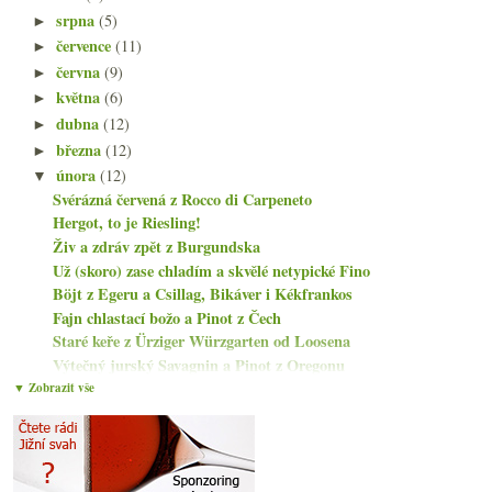
srpna
(5)
►
července
(11)
►
června
(9)
►
května
(6)
►
dubna
(12)
►
března
(12)
►
února
(12)
▼
Svérázná červená z Rocco di Carpeneto
Hergot, to je Riesling!
Živ a zdráv zpět z Burgundska
Už (skoro) zase chladím a skvělé netypické Fino
Böjt z Egeru a Csillag, Bikáver i Kékfrankos
Fajn chlastací božo a Pinot z Čech
Staré keře z Ürziger Würzgarten od Loosena
Výtečný jurský Savagnin a Pinot z Oregonu
Čtyři různorodá červená z Moravy
▼ Zobrazit vše
„Alternativní“ ryzlinky od Kováře a Bauera
Vinařství roku, La Dive sířené, Furmint
Dvakrát chutné Dolcetto z Dogliani
ledna
(15)
►