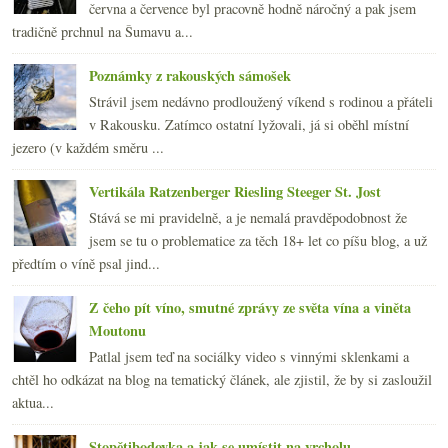
června a července byl pracovně hodně náročný a pak jsem
tradičně prchnul na Šumavu a...
Poznámky z rakouských sámošek
Strávil jsem nedávno prodloužený víkend s rodinou a přáteli
v Rakousku. Zatímco ostatní lyžovali, já si oběhl místní
jezero (v každém směru ...
Vertikála Ratzenberger Riesling Steeger St. Jost
Stává se mi pravidelně, a je nemalá pravděpodobnost že
jsem se tu o problematice za těch 18+ let co píšu blog, a už
předtím o víně psal jind...
Z čeho pít víno, smutné zprávy ze světa vína a viněta
Moutonu
Patlal jsem teď na sociálky video s vinnými sklenkami a
chtěl ho odkázat na blog na tematický článek, ale zjistil, že by si zasloužil
aktua...
Stopětibodovka a jak se umístit na vrcholu