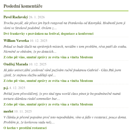
Poslední komentáře
Pavel Raclavský
26. 1. 2026
Trochu pozdě, ale přece jen bych reagoval na Frankovku od Kasnyiků. Hodnotil jsem ji
vloni ve Strekově podobně. Ovšem z…
Dvě frankovky s pozvánkou na festival, degustace a konferenci
William Vaverka
10. 12. 2025
Pokud se bude klučit na správných místech, nevidím v tom problém, réva patří do svahu.
Nicméně se obávám, že po dotacích…
Z čeho pít víno, smutné zprávy ze světa vína a viněta Moutonu
Ondřej Marada
10. 12. 2025
Já jako univerzální zesilovač vůně pužívám ručně foukanou Gabriel - Glas.Pak jsem
zjistil, že stejnou službu udělají opě…
Z čeho pít víno, smutné zprávy ze světa vína a viněta Moutonu
p.j.
4. 12. 2025
Pořád jsem přesvědčený, že pro titul typu world class pinot je bezpodmínečně nutná
tortura sklenkou riedel sommelier bur…
Z čeho pít víno, smutné zprávy ze světa vína a viněta Moutonu
merlot
10. 11. 2025
V článku je přesně popsáno proč toto nepodnikám, víno a jídlo v restaraci, pouze doma.
Problém je, že korkovou vadu nelz…
O korku v prestižní restauraci