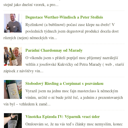
stejně jako dnešní vzorek, a pro...
Degustace Werther-Windisch a Peter Stolleis
Ryzlinkové (a bublinové) počasí zase klepe na dveře! V
posledních týdnech jsem degustoval produkci docela dost
různých (nejen) německých vin...
Parádní Chardonnay od Marady
O víkendu jsem s přáteli popíjel moc příjemný nazrálejší
veltlín z josefovské Kukvičky od Petra Marady ( web , starší
zápisek z návštěvy vin...
Stobodový Riesling a Corpinnat s pozvánkou
Vyrazil jsem na jednu moc fajn masterclass k německým
vínům, určitě o ní bude ještě řeč, a jedním z prezentovaných
vín byl – vzhledem k zamě...
Vinotéka Epizoda IV: Výparník vrací úder
Omlouvám se, že na vás teď s články moc nemyslím, konec