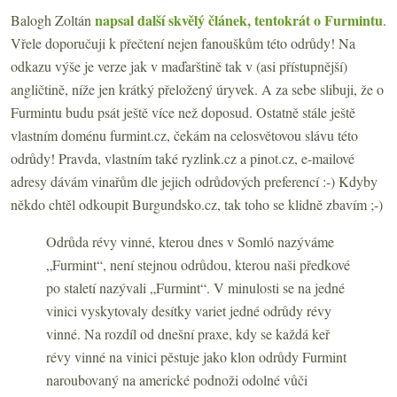
napsal další skvělý článek, tentokrát o Furmintu
Balogh Zoltán
.
Vřele doporučuji k přečtení nejen fanouškům této odrůdy! Na
odkazu výše je verze jak v maďarštině tak v (asi přístupnější)
angličtině, níže jen krátký přeložený úryvek. A za sebe slibuji, že o
Furmintu budu psát ještě více než doposud. Ostatně stále ještě
vlastním doménu furmint.cz, čekám na celosvětovou slávu této
odrůdy! Pravda, vlastním také ryzlink.cz a pinot.cz, e-mailové
adresy dávám vinařům dle jejich odrůdových preferencí :-) Kdyby
někdo chtěl odkoupit Burgundsko.cz, tak toho se klidně zbavím ;-)
Odrůda révy vinné, kterou dnes v Somló nazýváme
„Furmint“, není stejnou odrůdou, kterou naši předkové
po staletí nazývali „Furmint“. V minulosti se na jedné
vinici vyskytovaly desítky variet jedné odrůdy révy
vinné. Na rozdíl od dnešní praxe, kdy se každá keř
révy vinné na vinici pěstuje jako klon odrůdy Furmint
naroubovaný na americké podnoži odolné vůči