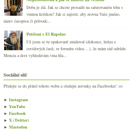
Doba je zlá. Jak se chcete prosadit na saturovaném trhu s
vinnou kritikou? Jak si zajistit, aby zrovna Vaše jméno,
název časopisu či průvodc...
Potěšení s El Rapolao
Už jsem se tu opakovaně zmiňoval (dokonce, hrůza z
covidových časů, ve formátu videa… ), že mám rád odrůdu
Mencía a dost vyhledávám vína hla...
Sociální sítě
Přidejte se do přátel tohoto webu a sledujte novinky na Facebooku! :o)
►
Instagram
►
YouTube
►
Facebook
►
X (Twitter)
►
Mastodon