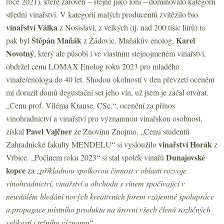
roce 2021), které zároveň – stejně jako loni – dominovalo kategorii
střední vinařství. V kategorii malých producentů zvítězilo bio
vinařství Válka
z Nosislavi, z velkých (tj. nad 200 tisíc litrů) to
Štěpán Maňák
Karel
pak byl
z Žádovic. Maňákův enolog,
Novotný
, který ale působí i ve vlastním stejnojmeném vinařství,
obdržel cenu LOMAX Enolog roku 2023 pro mladého
vinaře/enologa do 40 let. Shodou okolností v den převzetí ocenění
mi dorazil domů degustační set jeho vín, už jsem je začal otvírat.
„Cenu prof. Viléma Krause, CSc.“, ocenění za přínos
vinohradnictví a vinařství pro významnou vinařskou osobnost,
Pavel Vajčner
získal
ze Znovínu Znojmo. „Cenu studentů
vinařství Horák
Zahradnické fakulty MENDELU“ si vysloužilo
z
Dunajovské
Vrbice. „Počinem roku 2023“ si stal spolek vinařů
kopce
za „
příkladnou spolkovou činnost v oblasti rozvoje
vinohradnictví, vinařství a obchodu s vínem spočívající v
neustálém hledání nových kreativních forem vzájemné spolupráce
a propagace místního produktu na úrovni všech členů rozličných
velikostí i tržního významu
“.