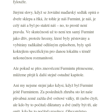
fyloxéře.
Jinými slovy, když se žoviální maďarský sedlák opírá o
dveře sklepa a říká, že tohle je náš Furmint, je náš, je
celý náš a byl po staletí náš – no, to prostě není
pravda. Ve skutečnosti už to není ten samý Furmint
jako dřív, protože hrozny, které byly pěstovány a
vybírány radikálně odlišným způsobem, byly spíš
koktejlem specifickým pro danou lokalitu s téměř
nekonečnou rozmanitostí.
Ale pokud se přes znesvěcení Furmintu přeneseme,
můžeme přejít k další stejně ostudné kapitole.
Ani my nejsme stejní jako kdysi, když byl Furmint
ještě Furmintem. Za posledních zhruba sto let naše
půvabná země zažila dvě světové války, tři (nebo čtyři,
ale kdo by to počítal) diktatury a dvě (měly být tři, ale
opět, kdo by to počítal) revoluce. Obyvatelstvo