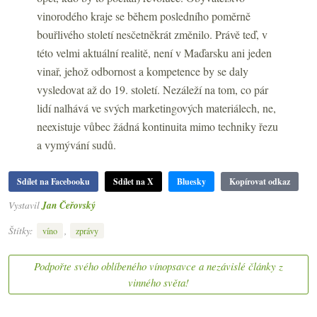
vinorodého kraje se během posledního poměrně
bouřlivého století nesčetněkrát změnilo. Právě teď, v
této velmi aktuální realitě, není v Maďarsku ani jeden
vinař, jehož odbornost a kompetence by se daly
vysledovat až do 19. století. Nezáleží na tom, co pár
lidí nalhává ve svých marketingových materiálech, ne,
neexistuje vůbec žádná kontinuita mimo techniky řezu
a vymývání sudů.
Sdílet na Facebooku
Sdílet na X
Bluesky
Kopírovat odkaz
Vystavil
Jan Čeřovský
Štítky:
,
víno
zprávy
Podpořte svého oblíbeného vínopsavce a nezávislé články z
vinného světa!