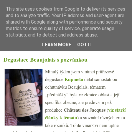
This site uses cookies from Google to deliver its services
and to analyze traffic. Your IP address and user-agent are
shared with Google along with performance and security
metrics to ensure quality of service, generate usage
statistics, and to detect and address abuse.
☰ Menu
LEARN MORE
GOT IT
PÁTEK 18. ŘÍJNA 2024
Degustace Beaujolais s pozvánkou
Minulý týden jsem v rámci průřezové
Kupmeto
degustace
dělal samostatnou
ochutnávku Beaujolais, tématem
„přednášky“ byla ve zkratce oblast a její
specifika obecně, ale především pak
Château des Jacques
viz starší
produkce
(
články k tématu
) a srovnání různých cru a
také ročníků. Tohle vinařství není úplně