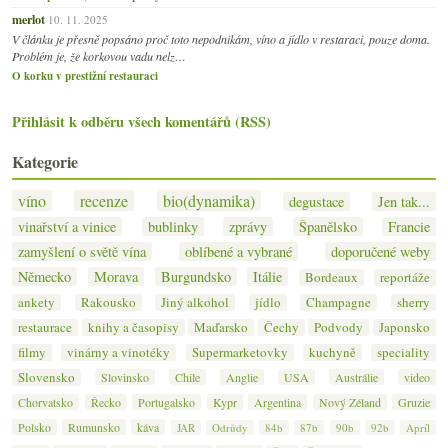
merlot
10. 11. 2025
V článku je přesně popsáno proč toto nepodnikám, víno a jídlo v restaraci, pouze doma.
Problém je, že korkovou vadu nelz…
O korku v prestižní restauraci
Přihlásit k odběru všech komentářů (RSS)
Kategorie
víno
recenze
bio(dynamika)
degustace
Jen tak...
vinařství a vinice
bublinky
zprávy
Španělsko
Francie
zamyšlení o světě vína
oblíbené a vybrané
doporučené weby
Německo
Morava
Burgundsko
Itálie
Bordeaux
reportáže
ankety
Rakousko
Jiný alkohol
jídlo
Champagne
sherry
restaurace
knihy a časopisy
Maďarsko
Čechy
Podvody
Japonsko
filmy
vinárny a vinotéky
Supermarketovky
kuchyně
speciality
Slovensko
Slovinsko
Chile
Anglie
USA
Austrálie
video
Chorvatsko
Řecko
Portugalsko
Kypr
Argentina
Nový Zéland
Gruzie
Polsko
Rumunsko
káva
JAR
Odrůdy
84b
87b
90b
92b
Apríl