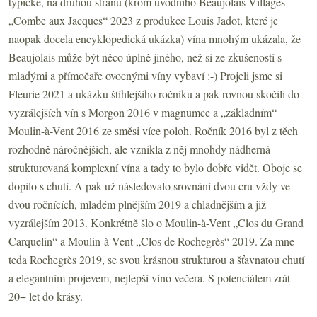
typické, na druhou stranu (krom úvodního Beaujolais-Villages
„Combe aux Jacques“ 2023 z produkce Louis Jadot, které je
naopak docela encyklopedická ukázka) vína mnohým ukázala, že
Beaujolais může být něco úplně jiného, než si ze zkušeností s
mladými a přímočaře ovocnými víny vybaví :-) Projeli jsme si
Fleurie 2021 a ukázku štíhlejšího ročníku a pak rovnou skočili do
vyzrálejších vín s Morgon 2016 v magnumce a „základním“
Moulin-à-Vent 2016 ze směsi více poloh. Ročník 2016 byl z těch
rozhodně náročnějších, ale vznikla z něj mnohdy nádherná
strukturovaná komplexní vína a tady to bylo dobře vidět. Oboje se
dopilo s chutí. A pak už následovalo srovnání dvou cru vždy ve
dvou ročnících, mladém plnějším 2019 a chladnějším a již
vyzrálejším 2013. Konkrétně šlo o Moulin-à-Vent „Clos du Grand
Carquelin“ a Moulin-à-Vent „Clos de Rochegrès“ 2019. Za mne
teda Rochegrès 2019, se svou krásnou strukturou a šťavnatou chutí
a elegantním projevem, nejlepší víno večera. S potenciálem zrát
20+ let do krásy.