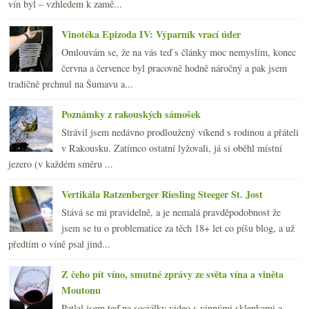
vín byl – vzhledem k zamě...
Vinotéka Epizoda IV: Výparník vrací úder
Omlouvám se, že na vás teď s články moc nemyslím, konec
června a července byl pracovně hodně náročný a pak jsem
tradičně prchnul na Šumavu a...
Poznámky z rakouských sámošek
Strávil jsem nedávno prodloužený víkend s rodinou a přáteli
v Rakousku. Zatímco ostatní lyžovali, já si oběhl místní
jezero (v každém směru ...
Vertikála Ratzenberger Riesling Steeger St. Jost
Stává se mi pravidelně, a je nemalá pravděpodobnost že
jsem se tu o problematice za těch 18+ let co píšu blog, a už
předtím o víně psal jind...
Z čeho pít víno, smutné zprávy ze světa vína a viněta
Moutonu
Patlal jsem teď na sociálky video s vinnými sklenkami a