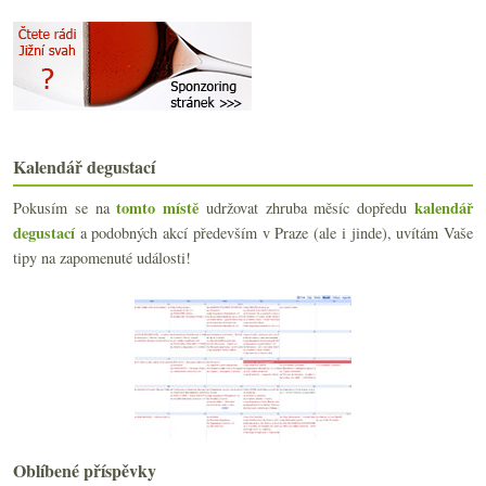
2023
(160)
►
2022
(225)
►
2021
(239)
►
2020
(239)
►
2019
(238)
►
2018
(240)
►
2017
(240)
Kalendář degustací
►
2016
(250)
►
tomto místě
kalendář
Pokusím se na
udržovat zhruba měsíc dopředu
2015
(251)
►
degustací
a podobných akcí především v Praze (ale i jinde), uvítám Vaše
2014
(254)
►
tipy na zapomenuté události!
2013
(249)
►
2012
(254)
►
2011
(252)
►
2010
(249)
►
2009
(249)
►
2008
(270)
►
2007
(108)
►
Oblíbené příspěvky