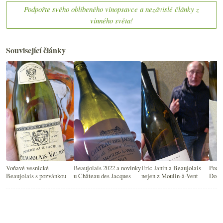
Podpořte svého oblíbeného vínopsavce a nezávislé články z
vinného světa!
Související články
Voňavé vesnické
Beaujolais 2022 a novinky
Éric Janin a Beaujolais
Pozvá
Beaujolais s pozvánkou
u Château des Jacques
nejen z Moulin-à-Vent
Doma