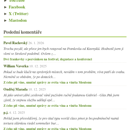
►
YouTube
►
Facebook
►
X (Twitter)
►
Mastodon
Poslední komentáře
Pavel Raclavský
26. 1. 2026
Trochu pozdě, ale přece jen bych reagoval na Frankovku od Kasnyiků. Hodnotil jsem ji
vloni ve Strekově podobně. Ovšem z…
Dvě frankovky s pozvánkou na festival, degustace a konferenci
William Vaverka
10. 12. 2025
Pokud se bude klučit na správných místech, nevidím v tom problém, réva patří do svahu.
Nicméně se obávám, že po dotacích…
Z čeho pít víno, smutné zprávy ze světa vína a viněta Moutonu
Ondřej Marada
10. 12. 2025
Já jako univerzální zesilovač vůně pužívám ručně foukanou Gabriel - Glas.Pak jsem
zjistil, že stejnou službu udělají opě…
Z čeho pít víno, smutné zprávy ze světa vína a viněta Moutonu
p.j.
4. 12. 2025
Pořád jsem přesvědčený, že pro titul typu world class pinot je bezpodmínečně nutná
tortura sklenkou riedel sommelier bur…
Z čeho pít víno, smutné zprávy ze světa vína a viněta Moutonu