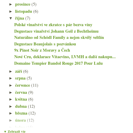
prosince
(5)
►
listopadu
(6)
►
října
(7)
▼
Polské vinařství ve zkratce s pár bezva víny
Degustace vinařství Johann Geil z Bechtheimu
Naturálno od Schödl Family a nejen skvělý veltlín
Degustace Beaujolais s pozvánkou
9x Pinot Noir z Moravy a Čech
Nové Cru, deklarace Vitaevino, LVMH a další nakupu...
Domaine Tempier Bandol Rouge 2017 Pour Lulu
září
(6)
►
srpna
(5)
►
července
(11)
►
června
(9)
►
května
(6)
►
dubna
(12)
►
března
(12)
►
února
(12)
►
ledna
(15)
►
▼ Zobrazit vše