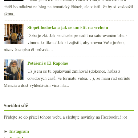
chtěl ho odkázat na blog na tematický článek, ale zjistil, že by si zasloužil
aktua...
Stopětibodovka a jak se umístit na vrcholu
Doba je zlá. Jak se chcete prosadit na saturovaném trhu s
vinnou kritikou? Jak si zajistit, aby zrovna Vaše jméno,
název časopisu či průvodc...
Potěšení s El Rapolao
Už jsem se tu opakovaně zmiňoval (dokonce, hrůza z
covidových časů, ve formátu videa… ), že mám rád odrůdu
Mencía a dost vyhledávám vína hla...
Sociální sítě
Přidejte se do přátel tohoto webu a sledujte novinky na Facebooku! :o)
►
Instagram