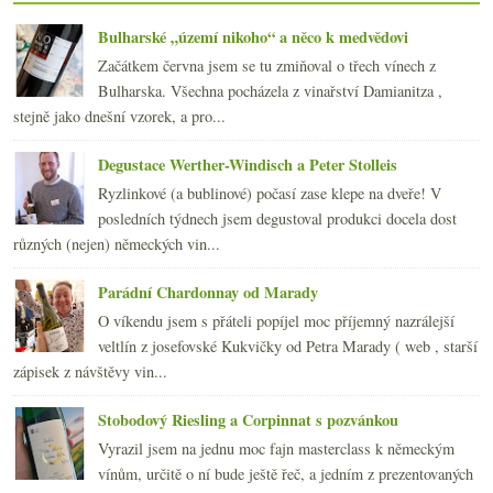
Bulharské „území nikoho“ a něco k medvědovi
Začátkem června jsem se tu zmiňoval o třech vínech z
Bulharska. Všechna pocházela z vinařství Damianitza ,
stejně jako dnešní vzorek, a pro...
Degustace Werther-Windisch a Peter Stolleis
Ryzlinkové (a bublinové) počasí zase klepe na dveře! V
posledních týdnech jsem degustoval produkci docela dost
různých (nejen) německých vin...
Parádní Chardonnay od Marady
O víkendu jsem s přáteli popíjel moc příjemný nazrálejší
veltlín z josefovské Kukvičky od Petra Marady ( web , starší
zápisek z návštěvy vin...
Stobodový Riesling a Corpinnat s pozvánkou
Vyrazil jsem na jednu moc fajn masterclass k německým
vínům, určitě o ní bude ještě řeč, a jedním z prezentovaných