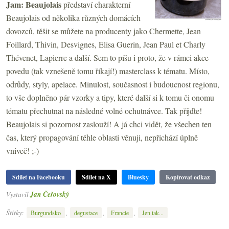
Jam: Beaujolais
představí charakterní
Beaujolais od několika různých domácích
dovozců, těšit se můžete na producenty jako Chermette, Jean
Foillard, Thivin, Desvignes, Elisa Guerin, Jean Paul et Charly
Thévenet, Lapierre a další. Sem to píšu i proto, že v rámci akce
povedu (tak vznešeně tomu říkají!) masterclass k tématu. Místo,
odrůdy, styly, apelace. Minulost, současnost i budoucnost regionu,
to vše doplněno pár vzorky a tipy, které další si k tomu či onomu
tématu přechutnat na následné volné ochutnávce. Tak přijďte!
Beaujolais si pozornost zaslouží! A já chci vidět, že všechen ten
čas, který propagování téhle oblasti věnuji, nepřichází úplně
vniveč! ;-)
Sdílet na Facebooku
Sdílet na X
Bluesky
Kopírovat odkaz
Vystavil
Jan Čeřovský
Štítky:
,
,
,
Burgundsko
degustace
Francie
Jen tak...