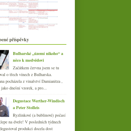
Aligoté od burgundské špičky
Degustace ve skladu
Vinná manga s lahví Bordeaux
Výsledky ankety „Mladá listopadová
vína…“
Jak jsem pil templáře
Všehochuť ze světa vína
bené příspěvky
Alsasko medové, květinové i plné
kyselin
Bulharské „území nikoho“ a
listopadu
(20)
►
něco k medvědovi
října
(22)
►
Začátkem června jsem se tu
září
(21)
►
val o třech vínech z Bulharska.
srpna
(21)
►
na pocházela z vinařství Damianitza ,
července
(18)
►
ě jako dnešní vzorek, a pro...
června
(22)
►
května
(20)
►
Degustace Werther-Windisch
dubna
(21)
►
a Peter Stolleis
března
(23)
►
Ryzlinkové (a bublinové) počasí
února
(20)
►
klepe na dveře! V posledních týdnech
ledna
(20)
►
degustoval produkci docela dost