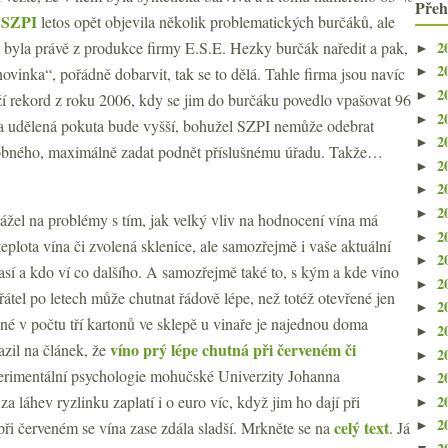
Přeh
SZPI
.
letos opět objevila několik problematických burčáků, ale
2
t byla právě z produkce firmy E.S.E. Hezky burčák naředit a pak,
►
2
„novinka“, pořádně dobarvit, tak se to dělá. Tahle firma jsou navíc
►
2
►
drží rekord z roku 2006, kdy se jim do burčáku povedlo vpašovat 96
2
►
 a udělená pokuta bude vyšší, bohužel SZPI nemůže odebrat
2
►
dobného, maximálně zadat podnět příslušnému úřadu. Takže…
2
►
2
►
2
►
ážel na problémy s tím, jak velký vliv na hodnocení vína má
2
►
eplota vína či zvolená sklenice, ale samozřejmě i vaše aktuální
2
►
časí a kdo ví co dalšího. A samozřejmě také to, s kým a kde víno
2
►
řátel po letech může chutnat řádově lépe, než totéž otevřené jen
2
►
né v počtu tří kartonů ve sklepě u vinaře je najednou doma
2
►
víno prý lépe chutná při červeném či
azil na článek, že
2
►
erimentální psychologie mohučské Univerzity Johanna
2
►
2
za láhev ryzlinku zaplatí i o euro víc, když jim ho dají při
►
2
celý text
ři červeném se vína zase zdála sladší. Mrkněte se na
. Já
►