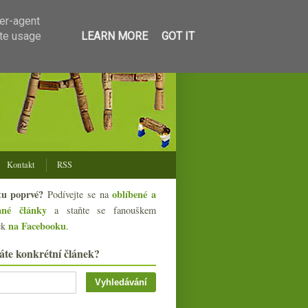
ser-agent
ate usage
LEARN MORE
GOT IT
Kontakt
RSS
tu poprvé?
oblíbené a
Podívejte se na
ané články
a staňte se fanouškem
na Facebooku
ek
.
áte konkrétní článek?