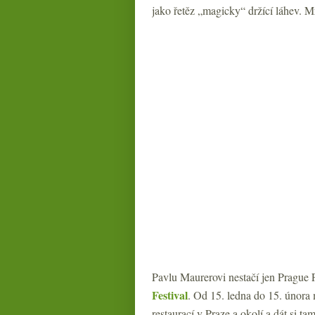
jako řetěz „magicky“ držící láhev. M
Pavlu Maurerovi nestačí jen Prague F
Festival
. Od 15. ledna do 15. února 
restaurací v Praze a okolí a dát si t