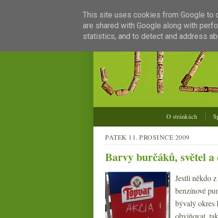
This site uses cookies from Google to de
are shared with Google along with perfo
statistics, and to detect and address ab
O stránkách
S
PÁTEK 11. PROSINCE 2009
Barvy burčáků, světel a
Jestli někdo z
benzínové pum
bývalý okres R
obviňovat, ta