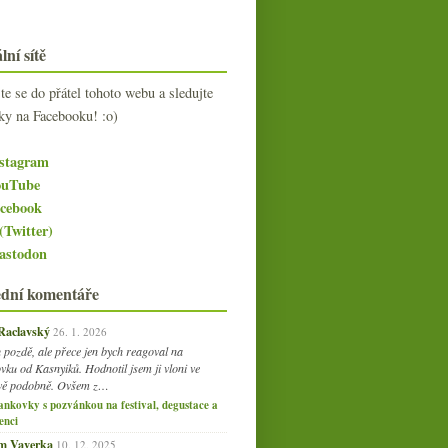
lní sítě
jte se do přátel tohoto webu a sledujte
ky na Facebooku! :o)
stagram
uTube
cebook
(Twitter)
stodon
ední komentáře
 Raclavský
26. 1. 2026
 pozdě, ale přece jen bych reagoval na
vku od Kasnyiků. Hodnotil jsem ji vloni ve
vě podobně. Ovšem z…
ankovky s pozvánkou na festival, degustace a
enci
am Vaverka
10. 12. 2025