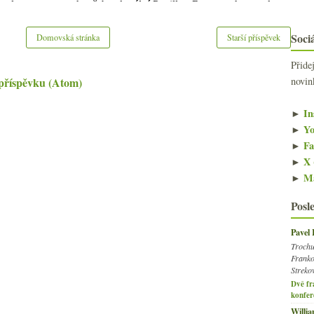
Sociá
Domovská stránka
Starší příspěvek
Přide
novin
příspěvku (Atom)
►
In
►
Yo
►
Fa
►
X 
►
Ma
Posl
Pavel
Trochu
Franko
Streko
Dvě fr
konfer
Willi