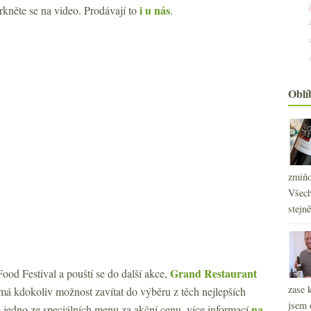
i u nás
rkněte se na video. Prodávají to
.
Oblí
zmiňo
Všech
stejn
Grand Restaurant
ood Festival a pouští se do další akce,
zase 
má kdokoliv možnost zavítat do výběru z těch nejlepších
jsem 
na
am jedno ze speciálních menu za akční cenu, více informací