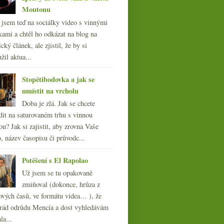
Moutonu
l jsem teď na sociálky video s vinnými
kami a chtěl ho odkázat na blog na
cký článek, ale zjistil, že by si
žil aktua...
Stopětibodovka a jak se
umístit na vrcholu
Doba je zlá. Jak se chcete
dit na saturovaném trhu s vinnou
ou? Jak si zajistit, aby zrovna Vaše
, název časopisu či průvodc...
Potěšení s El Rapolao
Už jsem se tu opakovaně
zmiňoval (dokonce, hrůza z
ových časů, ve formátu videa… ), že
ád odrůdu Mencía a dost vyhledávám
la...