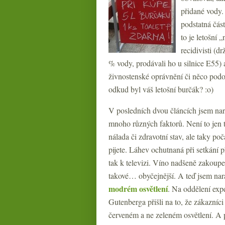
přidané vody
podstatná čás
to je letošní 
recidivisti (
% vody, prodávali ho u silnice E55)
živnostenské oprávnění či něco po
odkud byl váš letošní burčák? :o)
V posledních dvou článcích jsem nar
mnoho různých faktorů. Není to jen t
nálada či zdravotní stav, ale taky po
pijete. Láhev ochutnaná při setkání p
tak k televizi. Víno nadšeně zakoupe
takové… obyčejnější. A teď jsem nar
modrém osvětlení
. Na oddělení exp
Gutenberga přišli na to, že zákazníci 
červeném a ne zeleném osvětlení. A p