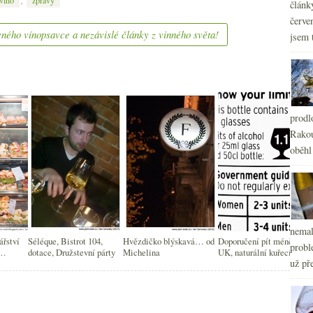
článk
červe
ného vínopsavce a nezávislé články z vinného světa!
jsem 
prodl
Rakou
oběhl
nemal
ářství
Séléque, Bistrot 104,
Hvězdičko blýskavá… od
Doporučení pít méně v
probl
dotace, Družstevní párty
Michelina
UK, naturální kuřecí
už pře
analogie