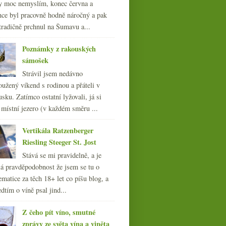
y moc nemyslím, konec června a
nce byl pracovně hodně náročný a pak
tradičně prchnul na Šumavu a...
Poznámky z rakouských
sámošek
Strávil jsem nedávno
oužený víkend s rodinou a přáteli v
sku. Zatímco ostatní lyžovali, já si
 místní jezero (v každém směru ...
Vertikála Ratzenberger
Riesling Steeger St. Jost
Stává se mi pravidelně, a je
á pravděpodobnost že jsem se tu o
Burčák jede, čínský
ematice za těch 18+ let co píšu blog, a
Gevrey-Chambertin a
dtím o víně psal jind...
Noma bez Bordeaux
Z čeho pít víno, smutné
zprávy ze světa vína a viněta