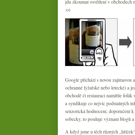
jdu zkoumat osvětlení v obchodech n
:o)
Google přichází s novou zajímavou ap
ochranné lyžařské nebo letecké) a je
obchodě či restauraci namíříte foťák 
a syndikuje co nejvíc podstatných in
senzorická hodnocení, doporučení k j
sobecky, to posiluje význam blogů a
A když jsme u těch různých „hříček“ 