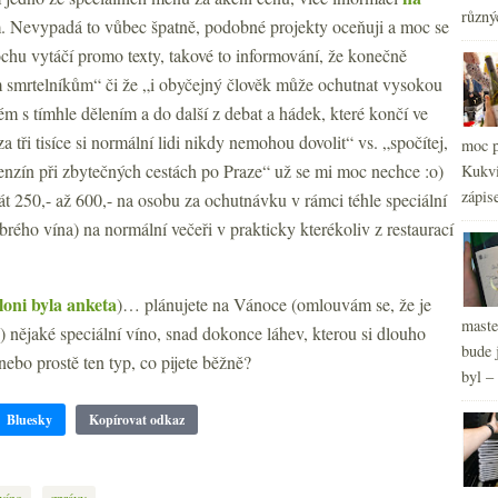
různý
2
►
m. Nevypadá to vůbec špatně, podobné projekty oceňuji a moc se
2
►
rochu vytáčí promo texty, takové to informování, že konečně
ým smrtelníkům“ či že „i obyčejný člověk může ochutnat vysokou
ém s tímhle dělením a do další z debat a hádek, které končí ve
a tři tisíce si normální lidi nikdy nemohou dovolit“ vs. „spočítej,
moc p
 benzín při zbytečných cestách po Praze“ už se mi moc nechce :o)
Kukvi
zápis
t 250,- až 600,- na osobu za ochutnávku v rámci téhle speciální
brého vína) na normální večeři v prakticky kterékoliv z restaurací
loni byla anketa
)… plánujete na Vánoce (omlouvám se, že je
maste
) nějaké speciální víno, snad dokonce láhev, kterou si dlouho
bude 
 nebo prostě ten typ, co pijete běžně?
byl –
Bluesky
Kopírovat odkaz
,
víno
zprávy