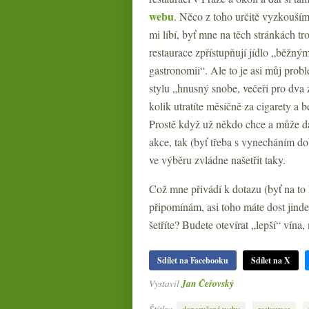
webu
. Něco z toho určitě vyzkouší
mi líbí, byť mne na těch stránkách t
restaurace zpřístupňují jídlo „běžn
gastronomii“. Ale to je asi můj probl
stylu „hnusný snobe, večeři pro dva z
kolik utratíte měsíčně za cigarety a
Prostě když už někdo chce a může dá
akce, tak (byť třeba s vynecháním do
ve výběru zvládne našetřit taky.
Což mne přivádí k dotazu (byť na to
připomínám, asi toho máte dost jinde
šetříte? Budete otevírat „lepší“ vína,
Sdílet na Facebooku
Sdílet na X
Vystavil
Jan Čeřovský
Štítky:
,
,
doporučené weby
restaurace