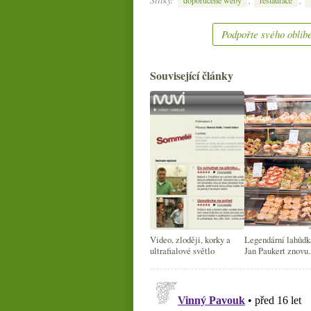
Podpořte svého oblíbe
Související články
Video, zloději, korky a
Legendární lahůdk
ultrafialové světlo
Jan Paukert znovu
otevřeno