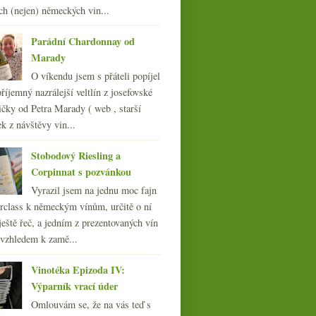
ch (nejen) německých vin...
008
(270)
007
(108)
Parádní Chardonnay od
Marady
O víkendu jsem s přáteli popíjel
říjemný nazrálejší veltlín z josefovské
čky od Petra Marady ( web , starší
ek z návštěvy vin...
Stobodový Riesling a
Corpinnat s pozvánkou
Vyrazil jsem na jednu moc fajn
rclass k německým vínům, určitě o ní
ještě řeč, a jedním z prezentovaných vín
 vzhledem k zamě...
Vinotéka Epizoda IV:
Výparník vrací úder
Omlouvám se, že na vás teď s