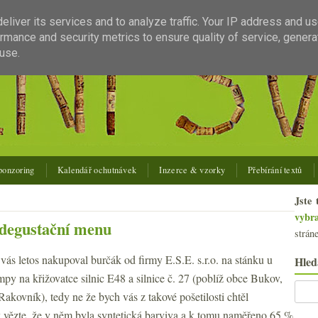
liver its services and to analyze traffic. Your IP address and u
rmance and security metrics to ensure quality of service, gener
use.
ponzoring
Kalendář ochutnávek
Inzerce & vzorky
Přebírání textů
Jste 
vybr
 degustační menu
strán
 vás letos nakupoval burčák od firmy E.S.E. s.r.o. na stánku u
Hled
py na křižovatce silnic E48 a silnice č. 27 (poblíž obce Bukov,
akovník), tedy ne že bych vás z takové pošetilosti chtěl
k vězte, že v něm byla syntetická barviva a k tomu naměřeno 65 %