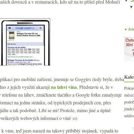
2
▼
ašich dovozců a v restauracích, kdo už na to přišel před Mohučí
▼ Zobr
Kale
likací pro mobilní zařízení, jmenuje se Goggles (tedy brýle, třeba
na lahvi vína
dno z jejích využití ukazují
. Představte si, že v
Poku
v telefonu na láhev, zmáčknete tlačítko a Google fotku zanalyzuje
měs
podo
formací na jednu stránku, od typických prodejních cen, přes
jind
ídlu a tak podobně. Líbí se mi! Protože, mimo jiné a úplně
událo
 veškerých webových informací o víně :o)
k vínu, teď jsem narazil na takový přiblblý stojánek, vypadá to