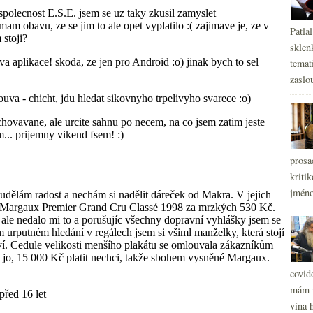
Patla
sklen
temati
zaslou
prosa
kritik
jméno
covid
mám r
vína h