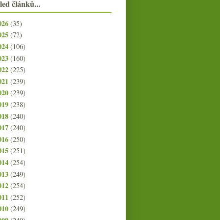
led článků...
026
(35)
025
(72)
024
(106)
023
(160)
022
(225)
021
(239)
020
(239)
019
(238)
018
(240)
017
(240)
016
(250)
015
(251)
014
(254)
013
(249)
012
(254)
011
(252)
010
(249)